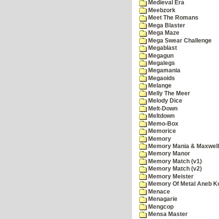
Medieval Era
Meebzork
Meet The Romans
Mega Blaster
Mega Maze
Mega Swear Challenge
Megablast
Megagun
Megalegs
Megamania
Megaoids
Melange
Melly The Meer
Melody Dice
Melt-Down
Meltdown
Memo-Box
Memorice
Memory
Memory Mania & Maxwel
Memory Manor
Memory Match (v1)
Memory Match (v2)
Memory Meister
Memory Of Metal Aneb K
Menace
Menagarie
Mengcop
Mensa Master