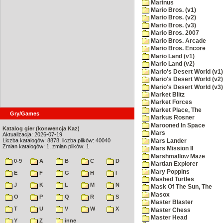
Marinus
Mario Bros. (v1)
Mario Bros. (v2)
Mario Bros. (v3)
Mario Bros. 2007
Mario Bros. Arcade
Mario Bros. Encore
Mario Land (v1)
Mario Land (v2)
Mario's Desert World (v1)
Mario's Desert World (v2)
Mario's Desert World (v3)
Market Blitz
Market Forces
Market Place, The
Gry/Games
Markus Rosner
Marooned In Space
Katalog gier (konwencja Kaz)
Mars
Aktualizacja: 2026-07-19
Liczba katalogów: 8878, liczba plików: 40040
Mars Lander
Zmian katalogów: 1, zmian plików: 1
Mars Mission II
Marshmallow Maze
0-9
A
B
C
D
Martian Explorer
Mary Poppins
E
F
G
H
I
Mashed Turtles
J
K
L
M
N
Mask Of The Sun, The
Masox
O
P
Q
R
S
Master Blaster
T
U
V
W
X
Master Chess
Master Head
Y
Z
inne