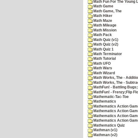
Math Fun For The Young Le
Math Game
Math Game, The
Math Hiker
Math Maze
Math Mileage
Math Mission
Math Pack
Math Quiz (v1)
Math Quiz (v2)
Math Quiz 1
Math Terminator
Math Tutorial
Math UFO
Math Wars
Math Wizard
Math Works, The - Additi
Math Works, The - Subtra
MathFun! - Battling Bugs
MathFun! - Frenzy;Flip Fl
Mathematic-Tac-Toe
Mathematics
Mathematics Action Games
Mathematics Action Game
Mathematics Action Game
Mathematics Action Game
Mathematics Quiz
Mathman (v1)
Mathman (v2)