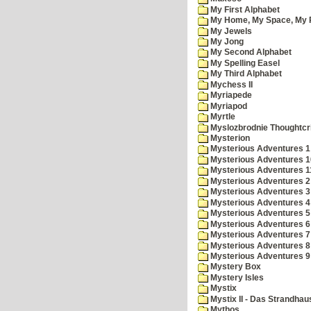
My First Alphabet
My Home, My Space, My 
My Jewels
My Jong
My Second Alphabet
My Spelling Easel
My Third Alphabet
Mychess II
Myriapede
Myriapod
Myrtle
Myslozbrodnie Thoughtc
Mysterion
Mysterious Adventures 1
Mysterious Adventures 10 
Mysterious Adventures 
Mysterious Adventures 2
Mysterious Adventures 3
Mysterious Adventures 4
Mysterious Adventures 5
Mysterious Adventures 6
Mysterious Adventures 7 
Mysterious Adventures 8
Mysterious Adventures 
Mystery Box
Mystery Isles
Mystix
Mystix II - Das Strandhau
Mythos