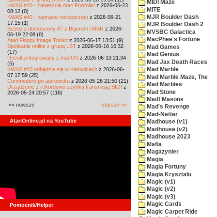
MIDI Maze
KWAS #40 - zabierzcie Atari Portfolio!
z 2026-06-23
MITE
08:12 (0)
KWAS #40 - naprawa retrosprzętu
z 2026-06-21
MJR Boulder Dash
17:15 (1)
MJR Boulder Dash 2
Sceny z demosceny #7 z Bigerem i MBR
z 2026-
MVSBC Galactica
06-19 22:08 (0)
MacPhee's Fortune
Atari Floppy Image Toolkit
z 2026-06-17 13:51 (9)
Spotkanie online z grupą LST
z 2026-06-16 16:32
Mad Games
(17)
Mad Genius
Recoil zintegrowany z macOS
z 2026-06-13 21:34
Mad Jax Death Races
(5)
KWAS #40 odbędzie się w Katowicach
z 2026-06-
Mad Marble
07 17:59 (25)
Mad Marble Maze, The
Commodore po atarowsku
z 2026-05-28 21:50 (21)
Mad Marbles
Urządzenie z rekordowo szybką transmisją SIO!
z
Mad Stone
2026-05-24 20:57 (116)
Mad! Masons
«« nowsze
starsze »»
Mad's Revenge
Mad-Netter
AtariOnline.pl na YouTube
Madhouse (v1)
Madhouse (v2)
Madhouse 2023
Mafia
Magazynier
Magia
Magia Fortuny
Magia Krysztalu
Magic (v1)
Magic (v2)
Magic (v3)
Magic Cards
Pomocnik/Helper
Magic Carpet Ride