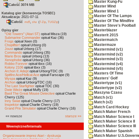
Master Kung-Fu
Całość 3074 MB
Master Mind
Master Mind 1
Katalog gier (konwencja TOSEC)
Master Of The Lamps
Aktualizacja: 2021-07-11
Master Of The Mindfire
Całość
,
md5
sha
(
7-Zip
,
TUGZip
)
Master Steve's Poolball
Opisy gier
Masterblazer
"Old Towers" (Atari ST)
opisał Misza (19)
Masterit 2015
Submarine Commander
opisał Kaz (36)
Mastermatch
Frogs
opisał Xeen (0)
Mastermaze
Choplifter!
opisał Urborg (0)
Joust
opisał Urborg (17)
Mastermind (v1)
Commando
opisał Urborg (35)
Mastermind (v2)
Mario Bros
opisał Urborg (13)
Mastermind (v3)
Xenophobe
opisał Urborg (36)
Robbo Forever
opisał tbxx (16)
Mastermind (v4)
Kolony 2106
opisał tbxx (3)
Mastermind (v5)
Archon II: Adept
opisał Urborg/TDC (9)
Masters Of Time
Spitfire Ace/Hellcat Ace
opisał Farscape (9)
Masters' Golf
Wyspa
opisał Kaz (9)
Archon
opisał Urborg/TDC (16)
Mastertype (v1)
The Last Starfighter
opisał TDC (30)
Mastertype (v2)
Dwie Wieże
opisał Muffy (19)
Maszyna Czasu
Basil The Great Mouse Detective
opisał Charlie
Cherry (125)
Match (v1)
Inny Świat
opisał Charlie Cherry (17)
Match (v2)
Inspektor
opisał Charlie Cherry (19)
Match Card Hockey
Grand Prix Simulator
opisał Charlie Cherry (16)
Match Maker French
«« nowsze
starsze »»
Match Maker Science I
Match Maker Science II
Match Maker Science III
Wewnętrzne/Internals
Match Maker Spanish
Organizowanie imprez Atari - dyskusja
Match Maker U.S.Govern