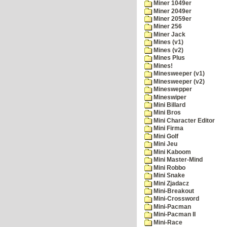
Miner 1049er
Miner 2049er
Miner 2059er
Miner 256
Miner Jack
Mines (v1)
Mines (v2)
Mines Plus
Mines!
Minesweeper (v1)
Minesweeper (v2)
Mineswepper
Mineswiper
Mini Billard
Mini Bros
Mini Character Editor
Mini Firma
Mini Golf
Mini Jeu
Mini Kaboom
Mini Master-Mind
Mini Robbo
Mini Snake
Mini Zjadacz
Mini-Breakout
Mini-Crossword
Mini-Pacman
Mini-Pacman II
Mini-Race