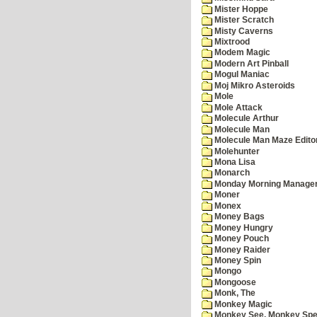
Mister Hoppe
Mister Scratch
Misty Caverns
Mixtrood
Modem Magic
Modern Art Pinball
Mogul Maniac
Moj Mikro Asteroids
Mole
Mole Attack
Molecule Arthur
Molecule Man
Molecule Man Maze Edito
Molehunter
Mona Lisa
Monarch
Monday Morning Manage
Moner
Monex
Money Bags
Money Hungry
Money Pouch
Money Raider
Money Spin
Mongo
Mongoose
Monk, The
Monkey Magic
Monkey See, Monkey Spe