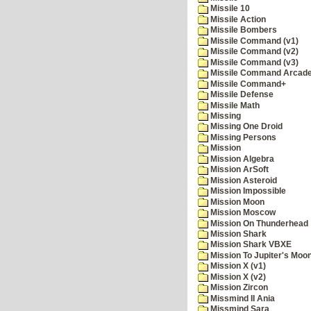
Missile 10
Missile Action
Missile Bombers
Missile Command (v1)
Missile Command (v2)
Missile Command (v3)
Missile Command Arcad
Missile Command+
Missile Defense
Missile Math
Missing
Missing One Droid
Missing Persons
Mission
Mission Algebra
Mission ArSoft
Mission Asteroid
Mission Impossible
Mission Moon
Mission Moscow
Mission On Thunderhead
Mission Shark
Mission Shark VBXE
Mission To Jupiter's Moo
Mission X (v1)
Mission X (v2)
Mission Zircon
Missmind II Ania
Missmind Sara