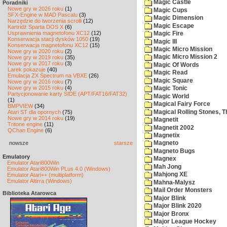
Magic Castle
Poradniki
Nowe gry w 2026 roku
(1)
Magic Cups
SFX-Engine w MAD Pascalu
(3)
Magic Dimension
Narzędzie do tworzenia scrolli
(12)
Magic Escape
Kartridż Sparta DOS X
(6)
Usprawnienia magnetofonu XC12
(12)
Magic Fire
Konserwacja stacji dysków 1050
(19)
Magic III
Konserwacja magnetofonu XC12
(15)
Magic Micro Mission
Nowe gry w 2020 roku
(2)
Magic Micro Mission 2
Nowe gry w 2019 roku
(35)
Nowe gry w 2017 roku
(3)
Magic Of Words
Larek pokazuje
(40)
Magic Read
Emulacja ZX Spectrum na VBXE
(26)
Magic Square
Nowe gry w 2016 roku
(7)
Nowe gry w 2015 roku
(4)
Magic Tonic
Partycjonowanie karty SIDE (APT/FAT16/FAT32)
Magic World
(1)
Magical Fairy Force
BMPVIEW
(34)
Magical Rolling Stones, T
Atari ST dla opornych
(75)
Nowe gry w 2014 roku
(19)
Magnetit
Tritone engine
(11)
Magnetit 2002
QChan Engine
(6)
Magnetix
nowsze
starsze
Magneto
Magneto Bugs
Emulatory
Magnex
Emulator Atari800Win
Mah Jong
Emulator Atari800Win PLus 4.0 (Windows)
Mahjong XE
Emulator Atari++ (multiplatform)
Emulator Altirra (Windows)
Mahna-Malysz
Mail Order Monsters
Biblioteka Atarowca
Major Blink
Major Blink 2020
Major Bronx
Major League Hockey