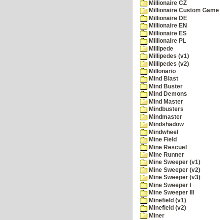
Millionaire CZ
Millionaire Custom Game 
Millionaire DE
Millionaire EN
Millionaire ES
Millionaire PL
Millipede
Millipedes (v1)
Millipedes (v2)
Millonario
Mind Blast
Mind Buster
Mind Demons
Mind Master
Mindbusters
Mindmaster
Mindshadow
Mindwheel
Mine Field
Mine Rescue!
Mine Runner
Mine Sweeper (v1)
Mine Sweeper (v2)
Mine Sweeper (v3)
Mine Sweeper I
Mine Sweeper III
Minefield (v1)
Minefield (v2)
Miner