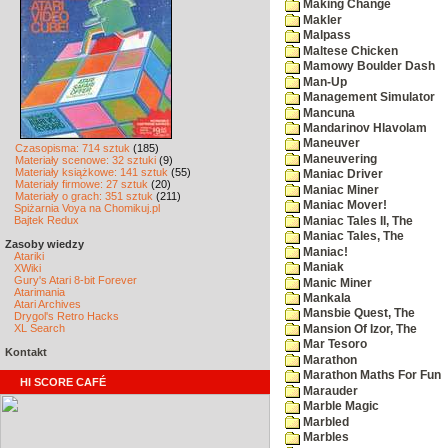
Making Change
Makler
Malpass
Maltese Chicken
Mamowy Boulder Dash
Man-Up
Management Simulator
Mancuna
Mandarinov Hlavolam
Maneuver
Czasopisma: 714 sztuk
(185)
Maneuvering
Materiały scenowe: 32 sztuki
(9)
Materiały książkowe: 141 sztuk
(55)
Maniac Driver
Materiały firmowe: 27 sztuk
(20)
Maniac Miner
Materiały o grach: 351 sztuk
(211)
Maniac Mover!
Spiżarnia Voya na Chomikuj.pl
Bajtek Redux
Maniac Tales II, The
Maniac Tales, The
Zasoby wiedzy
Maniac!
Atariki
Maniak
XWiki
Gury's Atari 8-bit Forever
Manic Miner
Atarimania
Mankala
Atari Archives
Mansbie Quest, The
Drygol's Retro Hacks
XL Search
Mansion Of Izor, The
Mar Tesoro
Kontakt
Marathon
Marathon Maths For Fun
HI SCORE CAFÉ
Marauder
Marble Magic
Marbled
Marbles