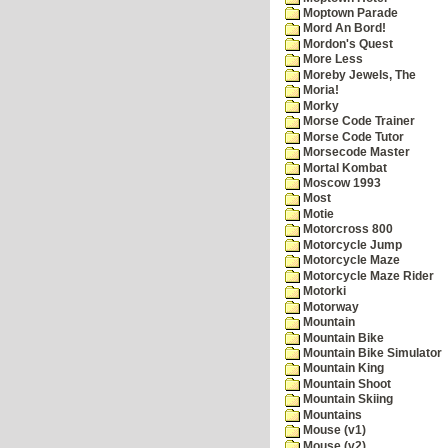
Moptown Parade
Mord An Bord!
Mordon's Quest
More Less
Moreby Jewels, The
Moria!
Morky
Morse Code Trainer
Morse Code Tutor
Morsecode Master
Mortal Kombat
Moscow 1993
Most
Motie
Motorcross 800
Motorcycle Jump
Motorcycle Maze
Motorcycle Maze Rider
Motorki
Motorway
Mountain
Mountain Bike
Mountain Bike Simulator
Mountain King
Mountain Shoot
Mountain Skiing
Mountains
Mouse (v1)
Mouse (v2)