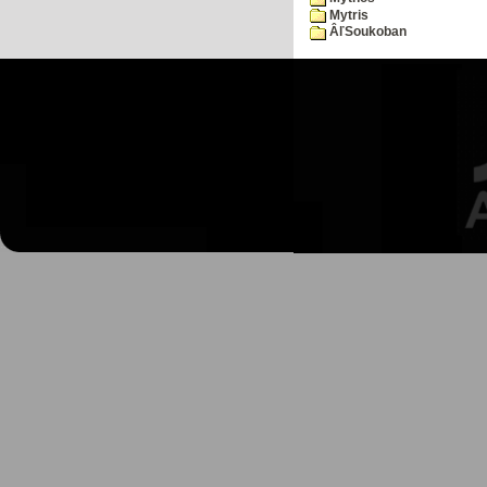
Mytris
ÂľSoukoban