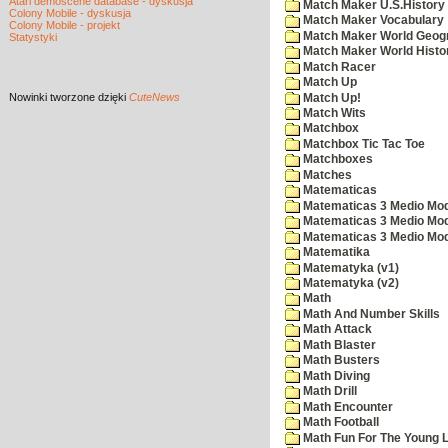
Atari demoscene database - dyskusja
Match Maker U.S.History
Colony Mobile - dyskusja
Match Maker Vocabulary
Colony Mobile - projekt
Match Maker World Geog
Statystyki
Match Maker World Histo
Match Racer
Match Up
Nowinki
tworzone dzięki
CuteNews
Match Up!
Match Wits
Matchbox
Matchbox Tic Tac Toe
Matchboxes
Matches
Matematicas
Matematicas 3 Medio Mod
Matematicas 3 Medio Mod
Matematicas 3 Medio Mod
Matematika
Matematyka (v1)
Matematyka (v2)
Math
Math And Number Skills
Math Attack
Math Blaster
Math Busters
Math Diving
Math Drill
Math Encounter
Math Football
Math Fun For The Young L