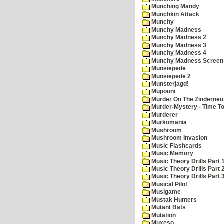
Munching Mandy
Munchkin Attack
Munchy
Munchy Madness
Munchy Madness 2
Munchy Madness 3
Munchy Madness 4
Munchy Madness Screen
Munsiepede
Munsiepede 2
Munsterjagd!
Mupouni
Murder On The Zinderneu
Murder-Mystery - Time To
Murderer
Murkomania
Mushroom
Mushroom Invasion
Music Flashcards
Music Memory
Music Theory Drills Part 
Music Theory Drills Part 2
Music Theory Drills Part 3
Musical Pilot
Musigame
Mustak Hunters
Mutant Bats
Mutation
Muxeso