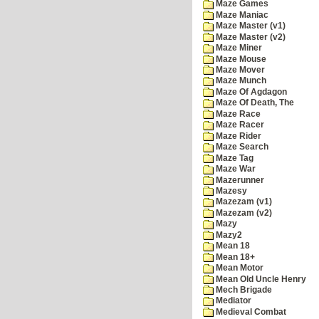
Maze Games
Maze Maniac
Maze Master (v1)
Maze Master (v2)
Maze Miner
Maze Mouse
Maze Mover
Maze Munch
Maze Of Agdagon
Maze Of Death, The
Maze Race
Maze Racer
Maze Rider
Maze Search
Maze Tag
Maze War
Mazerunner
Mazesy
Mazezam (v1)
Mazezam (v2)
Mazy
Mazy2
Mean 18
Mean 18+
Mean Motor
Mean Old Uncle Henry
Mech Brigade
Mediator
Medieval Combat