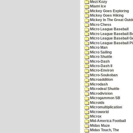
Mezi Kozy
Miami Ice
Mickey Goes Exploring
Mickey Goes Hiking
Mickey In The Great Outd
Micro Chess
Micro League Baseball
Micro League Baseball Bo
Micro League Baseball G
Micro League Baseball Pl
Micro Man
Micro Sailing
Micro Shuttle
Micro-Dash
Micro-Dash II
Micro-Environ
Micro-Soukoban
Microaddition
Microdash
Microdeal Shuttle
Microdivision
Microgammon SB
Microids
Micromultiplication
Microworld
Microx
Mid-America Football
Midas Maze
Midas Touch, The