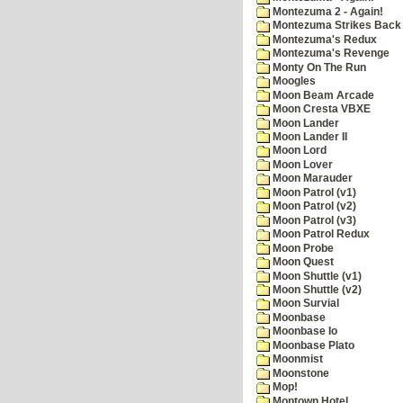
Montezuma 2 - Again!
Montezuma Strikes Back
Montezuma's Redux
Montezuma's Revenge
Monty On The Run
Moogles
Moon Beam Arcade
Moon Cresta VBXE
Moon Lander
Moon Lander II
Moon Lord
Moon Lover
Moon Marauder
Moon Patrol (v1)
Moon Patrol (v2)
Moon Patrol (v3)
Moon Patrol Redux
Moon Probe
Moon Quest
Moon Shuttle (v1)
Moon Shuttle (v2)
Moon Survial
Moonbase
Moonbase Io
Moonbase Plato
Moonmist
Moonstone
Mop!
Moptown Hotel