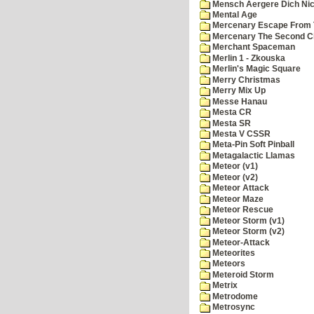
Mensch Aergere Dich Nic
Mental Age
Mercenary Escape From 
Mercenary The Second C
Merchant Spaceman
Merlin 1 - Zkouska
Merlin's Magic Square
Merry Christmas
Merry Mix Up
Messe Hanau
Mesta CR
Mesta SR
Mesta V CSSR
Meta-Pin Soft Pinball
Metagalactic Llamas
Meteor (v1)
Meteor (v2)
Meteor Attack
Meteor Maze
Meteor Rescue
Meteor Storm (v1)
Meteor Storm (v2)
Meteor-Attack
Meteorites
Meteors
Meteroid Storm
Metrix
Metrodome
Metrosync