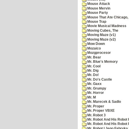
Mouse Attack
Mouse Mervin
Mouse Party
Mouse That Ate Chicago,
Mouse Trap
Movie Musical Madness
Moving Cubes, The
Moving Maze (v1)
Moving Maze (v2)
Mow Down
Mozaico
Mozgprocesor
Mr. Bear
Mr. Blue's Memory
Mr. Cool
Mr. Dig
Mr. Do!
Mr. Do's Castle
Mr. Gaxx
Mr. Grumpy
Mr. Horror
Mr. M
Mr. Marecek & Sadlo
Mr. Proper
Mr. Proper VBXE
Mr. Robot 3
Mr. Robot And His Robot 
Mr. Robot And His Robot
Mr. Robot I Jego Fabryka