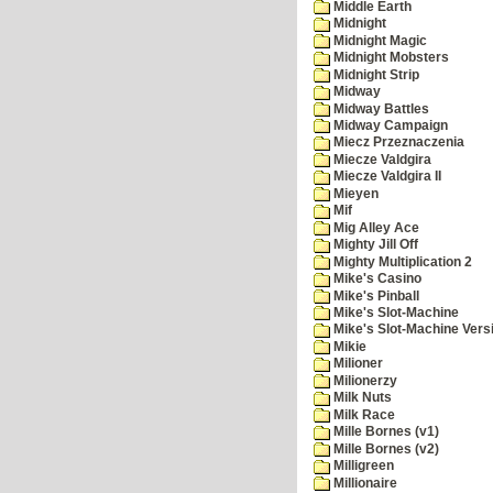
Middle Earth
Midnight
Midnight Magic
Midnight Mobsters
Midnight Strip
Midway
Midway Battles
Midway Campaign
Miecz Przeznaczenia
Miecze Valdgira
Miecze Valdgira II
Mieyen
Mif
Mig Alley Ace
Mighty Jill Off
Mighty Multiplication 2
Mike's Casino
Mike's Pinball
Mike's Slot-Machine
Mike's Slot-Machine Versi
Mikie
Milioner
Milionerzy
Milk Nuts
Milk Race
Mille Bornes (v1)
Mille Bornes (v2)
Milligreen
Millionaire