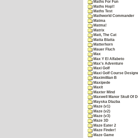
Maths For Fun
Maths Hop!!
Maths Test
Mathworld Commander
Matma
Matma!
Matrix
Matt, The Cat
Matta Blatta
Matterhorn
Mauer Fluch
Max
Max Y El Alfabeto
Max's Adventure
Maxi Golf
Maxi Golf Course Design
Maximillian B
Maxipede
Maxit
Maxter Mind
Maxwell Manor Skull Of 
Mayska Dlazba
Maze (v1)
Maze (v2)
Maze (v3)
Maze 3D
Maze Eater 2
Maze Finder!
Maze Game