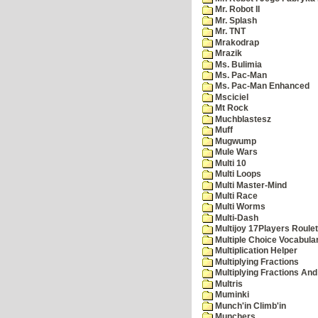
Mr. Robot II
Mr. Splash
Mr. TNT
Mrakodrap
Mrazik
Ms. Bulimia
Ms. Pac-Man
Ms. Pac-Man Enhanced
Msciciel
Mt Rock
Muchblastesz
Muff
Mugwump
Mule Wars
Multi 10
Multi Loops
Multi Master-Mind
Multi Race
Multi Worms
Multi-Dash
Multijoy 17Players Roulet
Multiple Choice Vocabula
Multiplication Helper
Multiplying Fractions
Multiplying Fractions And
Multris
Muminki
Munch'in Climb'in
Munchers