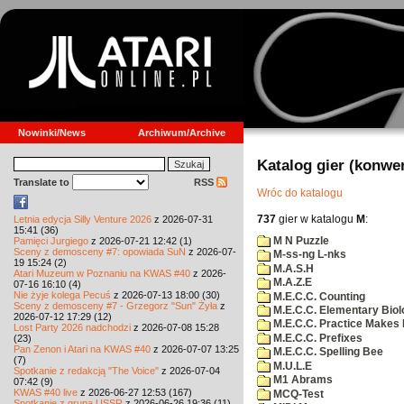
Nowinki/News
Archiwum/Archive
Katalog gier (konwe
Translate to
RSS
Wróc do katalogu
737
gier w katalogu
M
:
Letnia edycja Silly Venture 2026
z 2026-07-31
15:41 (36)
M N Puzzle
Pamięci Jurgiego
z 2026-07-21 12:42 (1)
Sceny z demosceny #7: opowiada SuN
z 2026-07-
M-ss-ng L-nks
19 15:24 (2)
M.A.S.H
Atari Muzeum w Poznaniu na KWAS #40
z 2026-
M.A.Z.E
07-16 16:10 (4)
Nie żyje kolega Pecuś
z 2026-07-13 18:00 (30)
M.E.C.C. Counting
Sceny z demosceny #7 - Grzegorz "Sun" Żyła
z
M.E.C.C. Elementary Biol
2026-07-12 17:29 (12)
M.E.C.C. Practice Makes 
Lost Party 2026 nadchodzi
z 2026-07-08 15:28
M.E.C.C. Prefixes
(23)
Pan Zenon i Atari na KWAS #40
z 2026-07-07 13:25
M.E.C.C. Spelling Bee
(7)
M.U.L.E
Spotkanie z redakcją "The Voice"
z 2026-07-04
M1 Abrams
07:42 (9)
KWAS #40 live
z 2026-06-27 12:53 (167)
MCQ-Test
Spotkanie z grupą USSR
z 2026-06-26 19:36 (11)