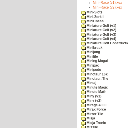
Mini-Race (v1).xex
Mini-Race (v2).xex
Mini-Slots
Mini-Zork I
MiniChess
Miniature Golf (v1)
Miniature Golf (v2)
Miniature Golf (v3)
Miniature Golf (v4)
Miniature Golf Constructi
Minibreak
Minijong
Minilife
Mining Mogul
Minipac
Minipede
Minotaur 16k
Minotaur, The
Mintaj
Minute Magic
Minute Math
Miny (v1)
Miny (v2)
Mirage 4000
Mirax Force
Mirror Tile
Misja
Misja Tronic
Missile