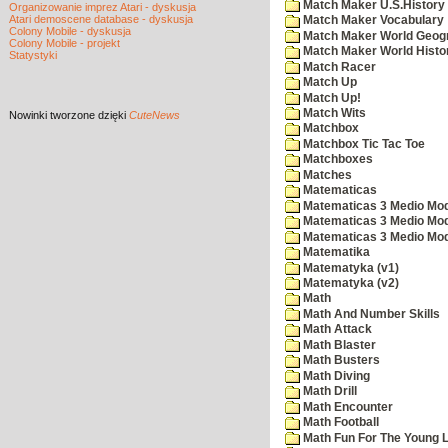
Match Maker U.S.History
Organizowanie imprez Atari - dyskusja
Atari demoscene database - dyskusja
Match Maker Vocabulary
Colony Mobile - dyskusja
Match Maker World Geog
Colony Mobile - projekt
Match Maker World Histo
Statystyki
Match Racer
Match Up
Match Up!
Match Wits
Nowinki
tworzone dzięki
CuteNews
Matchbox
Matchbox Tic Tac Toe
Matchboxes
Matches
Matematicas
Matematicas 3 Medio Mod
Matematicas 3 Medio Mod
Matematicas 3 Medio Mod
Matematika
Matematyka (v1)
Matematyka (v2)
Math
Math And Number Skills
Math Attack
Math Blaster
Math Busters
Math Diving
Math Drill
Math Encounter
Math Football
Math Fun For The Young L