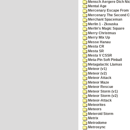
Mensch Aergere Dich Nic
Mental Age
Mercenary Escape From 
Mercenary The Second C
Merchant Spaceman
Merlin 1 - Zkouska
Merlin's Magic Square
Merry Christmas
Merry Mix Up
Messe Hanau
Mesta CR
Mesta SR
Mesta V CSSR
Meta-Pin Soft Pinball
Metagalactic Llamas
Meteor (v1)
Meteor (v2)
Meteor Attack
Meteor Maze
Meteor Rescue
Meteor Storm (v1)
Meteor Storm (v2)
Meteor-Attack
Meteorites
Meteors
Meteroid Storm
Metrix
Metrodome
Metrosync