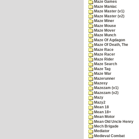
Maze Games
Maze Maniac
Maze Master (v1)
Maze Master (v2)
Maze Miner
Maze Mouse
Maze Mover
Maze Munch
Maze Of Agdagon
Maze Of Death, The
Maze Race
Maze Racer
Maze Rider
Maze Search
Maze Tag
Maze War
Mazerunner
Mazesy
Mazezam (v1)
Mazezam (v2)
Mazy
Mazy2
Mean 18
Mean 18+
Mean Motor
Mean Old Uncle Henry
Mech Brigade
Mediator
Medieval Combat