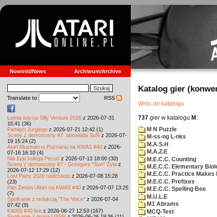
Nowinki/News
Archiwum/Archive
Katalog gier (konwe
Translate to
RSS
Wróc do katalogu
737
gier w katalogu
M
:
Letnia edycja Silly Venture 2026
z 2026-07-31
15:41 (36)
M N Puzzle
Pamięci Jurgiego
z 2026-07-21 12:42 (1)
Sceny z demosceny #7: opowiada SuN
z 2026-07-
M-ss-ng L-nks
19 15:24 (2)
M.A.S.H
Atari Muzeum w Poznaniu na KWAS #40
z 2026-
M.A.Z.E
07-16 16:10 (4)
Nie żyje kolega Pecuś
z 2026-07-13 18:00 (30)
M.E.C.C. Counting
Sceny z demosceny #7 - Grzegorz "Sun" Żyła
z
M.E.C.C. Elementary Biol
2026-07-12 17:29 (12)
M.E.C.C. Practice Makes 
Lost Party 2026 nadchodzi
z 2026-07-08 15:28
M.E.C.C. Prefixes
(23)
Pan Zenon i Atari na KWAS #40
z 2026-07-07 13:25
M.E.C.C. Spelling Bee
(7)
M.U.L.E
Spotkanie z redakcją "The Voice"
z 2026-07-04
M1 Abrams
07:42 (9)
KWAS #40 live
z 2026-06-27 12:53 (167)
MCQ-Test
Spotkanie z grupą USSR
z 2026-06-26 19:36 (11)