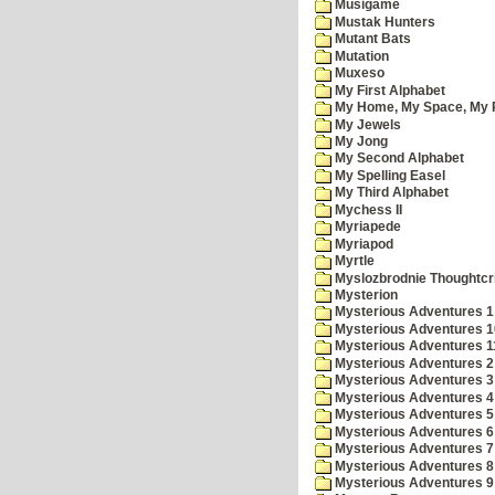
Musigame
Mustak Hunters
Mutant Bats
Mutation
Muxeso
My First Alphabet
My Home, My Space, My 
My Jewels
My Jong
My Second Alphabet
My Spelling Easel
My Third Alphabet
Mychess II
Myriapede
Myriapod
Myrtle
Myslozbrodnie Thoughtc
Mysterion
Mysterious Adventures 1
Mysterious Adventures 10 
Mysterious Adventures 
Mysterious Adventures 2
Mysterious Adventures 3
Mysterious Adventures 4
Mysterious Adventures 5
Mysterious Adventures 6
Mysterious Adventures 7 
Mysterious Adventures 8
Mysterious Adventures 