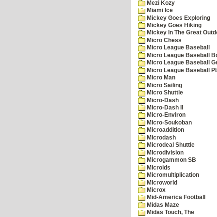
Mezi Kozy
Miami Ice
Mickey Goes Exploring
Mickey Goes Hiking
Mickey In The Great Outd
Micro Chess
Micro League Baseball
Micro League Baseball Bo
Micro League Baseball G
Micro League Baseball Pl
Micro Man
Micro Sailing
Micro Shuttle
Micro-Dash
Micro-Dash II
Micro-Environ
Micro-Soukoban
Microaddition
Microdash
Microdeal Shuttle
Microdivision
Microgammon SB
Microids
Micromultiplication
Microworld
Microx
Mid-America Football
Midas Maze
Midas Touch, The