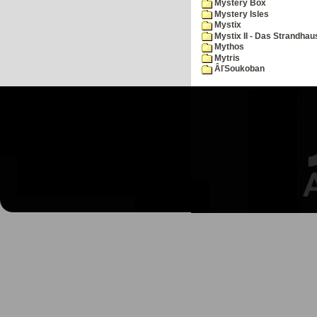
Mystery Box
Mystery Isles
Mystix
Mystix II - Das Strandhau
Mythos
Mytris
ÂľSoukoban