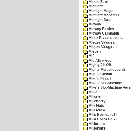
Middle Earth
Midnight
Midnight Magic
Midnight Mobsters
Midnight Strip
Midway
Midway Battles
Midway Campaign
Miecz Przeznaczenia
Miecze Valdgira
Miecze Valdgira II
Mieyen
Mif
Mig Alley Ace
Mighty Jill Off
Mighty Multiplication 2
Mike's Casino
Mike's Pinball
Mike's Slot-Machine
Mike's Slot-Machine Versi
Mikie
Milioner
Milionerzy
Milk Nuts
Milk Race
Mille Bornes (v1)
Mille Bornes (v2)
Milligreen
Millionaire