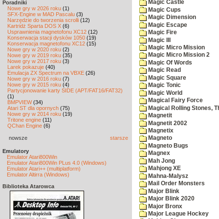
Magic Castle
Poradniki
Nowe gry w 2026 roku
(1)
Magic Cups
SFX-Engine w MAD Pascalu
(3)
Magic Dimension
Narzędzie do tworzenia scrolli
(12)
Magic Escape
Kartridż Sparta DOS X
(6)
Usprawnienia magnetofonu XC12
(12)
Magic Fire
Konserwacja stacji dysków 1050
(19)
Magic III
Konserwacja magnetofonu XC12
(15)
Magic Micro Mission
Nowe gry w 2020 roku
(2)
Magic Micro Mission 2
Nowe gry w 2019 roku
(35)
Nowe gry w 2017 roku
(3)
Magic Of Words
Larek pokazuje
(40)
Magic Read
Emulacja ZX Spectrum na VBXE
(26)
Magic Square
Nowe gry w 2016 roku
(7)
Nowe gry w 2015 roku
(4)
Magic Tonic
Partycjonowanie karty SIDE (APT/FAT16/FAT32)
Magic World
(1)
Magical Fairy Force
BMPVIEW
(34)
Magical Rolling Stones, T
Atari ST dla opornych
(75)
Nowe gry w 2014 roku
(19)
Magnetit
Tritone engine
(11)
Magnetit 2002
QChan Engine
(6)
Magnetix
nowsze
starsze
Magneto
Magneto Bugs
Emulatory
Magnex
Emulator Atari800Win
Mah Jong
Emulator Atari800Win PLus 4.0 (Windows)
Mahjong XE
Emulator Atari++ (multiplatform)
Emulator Altirra (Windows)
Mahna-Malysz
Mail Order Monsters
Biblioteka Atarowca
Major Blink
Major Blink 2020
Major Bronx
Major League Hockey