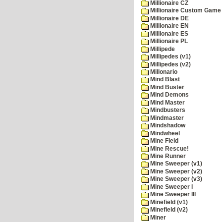
Millionaire CZ
Millionaire Custom Game 
Millionaire DE
Millionaire EN
Millionaire ES
Millionaire PL
Millipede
Millipedes (v1)
Millipedes (v2)
Millonario
Mind Blast
Mind Buster
Mind Demons
Mind Master
Mindbusters
Mindmaster
Mindshadow
Mindwheel
Mine Field
Mine Rescue!
Mine Runner
Mine Sweeper (v1)
Mine Sweeper (v2)
Mine Sweeper (v3)
Mine Sweeper I
Mine Sweeper III
Minefield (v1)
Minefield (v2)
Miner