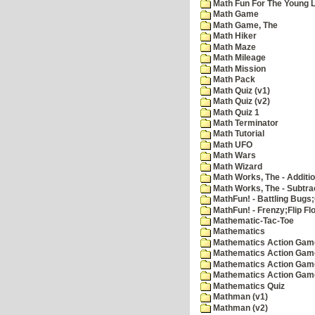
Math Fun For The Young Le
Math Game
Math Game, The
Math Hiker
Math Maze
Math Mileage
Math Mission
Math Pack
Math Quiz (v1)
Math Quiz (v2)
Math Quiz 1
Math Terminator
Math Tutorial
Math UFO
Math Wars
Math Wizard
Math Works, The - Additi
Math Works, The - Subtra
MathFun! - Battling Bugs
MathFun! - Frenzy;Flip Fl
Mathematic-Tac-Toe
Mathematics
Mathematics Action Games
Mathematics Action Game
Mathematics Action Game
Mathematics Action Game
Mathematics Quiz
Mathman (v1)
Mathman (v2)