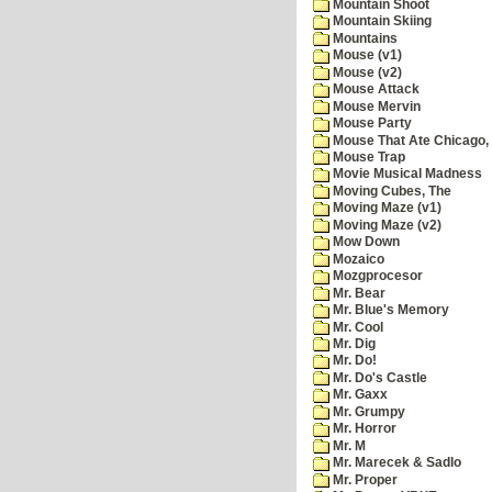
Mountain Shoot
Mountain Skiing
Mountains
Mouse (v1)
Mouse (v2)
Mouse Attack
Mouse Mervin
Mouse Party
Mouse That Ate Chicago,
Mouse Trap
Movie Musical Madness
Moving Cubes, The
Moving Maze (v1)
Moving Maze (v2)
Mow Down
Mozaico
Mozgprocesor
Mr. Bear
Mr. Blue's Memory
Mr. Cool
Mr. Dig
Mr. Do!
Mr. Do's Castle
Mr. Gaxx
Mr. Grumpy
Mr. Horror
Mr. M
Mr. Marecek & Sadlo
Mr. Proper