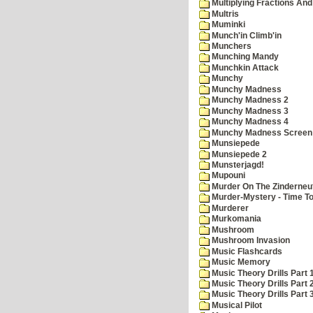
Multiplying Fractions And
Multris
Muminki
Munch'in Climb'in
Munchers
Munching Mandy
Munchkin Attack
Munchy
Munchy Madness
Munchy Madness 2
Munchy Madness 3
Munchy Madness 4
Munchy Madness Screen
Munsiepede
Munsiepede 2
Munsterjagd!
Mupouni
Murder On The Zinderneu
Murder-Mystery - Time To
Murderer
Murkomania
Mushroom
Mushroom Invasion
Music Flashcards
Music Memory
Music Theory Drills Part 
Music Theory Drills Part 2
Music Theory Drills Part 3
Musical Pilot