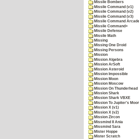
Missile Bombers
Missile Command (v1)
Missile Command (v2)
Missile Command (v3)
Missile Command Arcad
Missile Command+
Missile Defense
Missile Math
Missing
Missing One Droid
Missing Persons
Mission
Mission Algebra
Mission ArSoft
Mission Asteroid
Mission Impossible
Mission Moon
Mission Moscow
Mission On Thunderhead
Mission Shark
Mission Shark VBXE
Mission To Jupiter's Moo
Mission X (v1)
Mission X (v2)
Mission Zircon
Missmind II Ania
Missmind Sara
Mister Hoppe
Mister Scratch