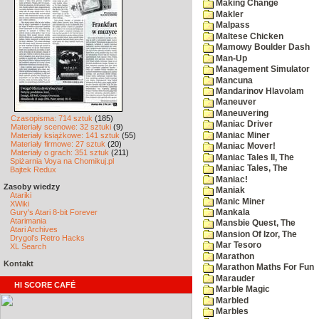
Making Change
Makler
Malpass
Maltese Chicken
Mamowy Boulder Dash
Man-Up
Management Simulator
Mancuna
Mandarinov Hlavolam
Maneuver
Maneuvering
Czasopisma: 714 sztuk
(185)
Maniac Driver
Materiały scenowe: 32 sztuki
(9)
Maniac Miner
Materiały książkowe: 141 sztuk
(55)
Materiały firmowe: 27 sztuk
(20)
Maniac Mover!
Materiały o grach: 351 sztuk
(211)
Maniac Tales II, The
Spiżarnia Voya na Chomikuj.pl
Maniac Tales, The
Bajtek Redux
Maniac!
Zasoby wiedzy
Maniak
Atariki
Manic Miner
XWiki
Gury's Atari 8-bit Forever
Mankala
Atarimania
Mansbie Quest, The
Atari Archives
Mansion Of Izor, The
Drygol's Retro Hacks
Mar Tesoro
XL Search
Marathon
Kontakt
Marathon Maths For Fun
Marauder
HI SCORE CAFÉ
Marble Magic
Marbled
Marbles