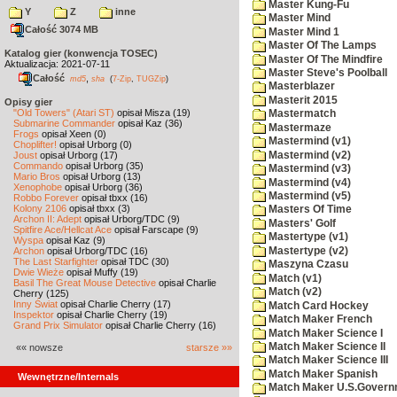
Master Kung-Fu
Y
Z
inne
Master Mind
Całość 3074 MB
Master Mind 1
Master Of The Lamps
Katalog gier (konwencja TOSEC)
Master Of The Mindfire
Aktualizacja: 2021-07-11
Master Steve's Poolball
Całość
,
md5
sha
(
7-Zip
,
TUGZip
)
Masterblazer
Masterit 2015
Opisy gier
"Old Towers" (Atari ST)
opisał Misza (19)
Mastermatch
Submarine Commander
opisał Kaz (36)
Mastermaze
Frogs
opisał Xeen (0)
Mastermind (v1)
Choplifter!
opisał Urborg (0)
Mastermind (v2)
Joust
opisał Urborg (17)
Commando
opisał Urborg (35)
Mastermind (v3)
Mario Bros
opisał Urborg (13)
Mastermind (v4)
Xenophobe
opisał Urborg (36)
Mastermind (v5)
Robbo Forever
opisał tbxx (16)
Kolony 2106
opisał tbxx (3)
Masters Of Time
Archon II: Adept
opisał Urborg/TDC (9)
Masters' Golf
Spitfire Ace/Hellcat Ace
opisał Farscape (9)
Mastertype (v1)
Wyspa
opisał Kaz (9)
Mastertype (v2)
Archon
opisał Urborg/TDC (16)
The Last Starfighter
opisał TDC (30)
Maszyna Czasu
Dwie Wieże
opisał Muffy (19)
Match (v1)
Basil The Great Mouse Detective
opisał Charlie
Match (v2)
Cherry (125)
Inny Świat
opisał Charlie Cherry (17)
Match Card Hockey
Inspektor
opisał Charlie Cherry (19)
Match Maker French
Grand Prix Simulator
opisał Charlie Cherry (16)
Match Maker Science I
Match Maker Science II
«« nowsze
starsze »»
Match Maker Science III
Match Maker Spanish
Wewnętrzne/Internals
Match Maker U.S.Govern