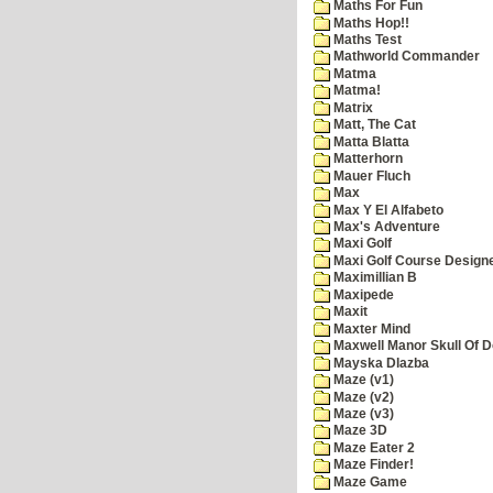
Maths For Fun
Maths Hop!!
Maths Test
Mathworld Commander
Matma
Matma!
Matrix
Matt, The Cat
Matta Blatta
Matterhorn
Mauer Fluch
Max
Max Y El Alfabeto
Max's Adventure
Maxi Golf
Maxi Golf Course Design
Maximillian B
Maxipede
Maxit
Maxter Mind
Maxwell Manor Skull Of 
Mayska Dlazba
Maze (v1)
Maze (v2)
Maze (v3)
Maze 3D
Maze Eater 2
Maze Finder!
Maze Game