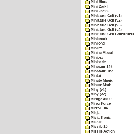
Mini-Slots
Mini-Zork I
MiniChess
Miniature Golf (v1)
Miniature Golf (v2)
Miniature Golf (v3)
Miniature Golf (v4)
Miniature Golf Constructi
Minibreak
Minijong
Minilife
Mining Mogul
Minipac
Minipede
Minotaur 16k
Minotaur, The
Mintaj
Minute Magic
Minute Math
Miny (v1)
Miny (v2)
Mirage 4000
Mirax Force
Mirror Tile
Misja
Misja Tronic
Missile
Missile 10
Missile Action