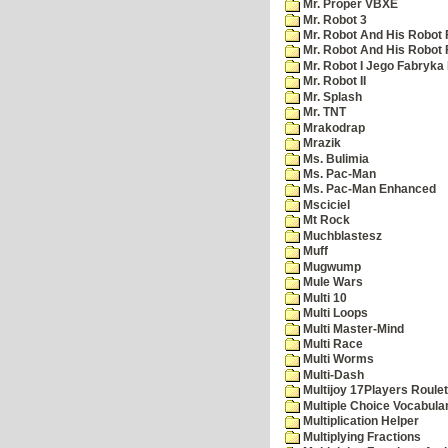
Mr. Proper VBXE
Mr. Robot 3
Mr. Robot And His Robot 
Mr. Robot And His Robot
Mr. Robot I Jego Fabryka
Mr. Robot II
Mr. Splash
Mr. TNT
Mrakodrap
Mrazik
Ms. Bulimia
Ms. Pac-Man
Ms. Pac-Man Enhanced
Msciciel
Mt Rock
Muchblastesz
Muff
Mugwump
Mule Wars
Multi 10
Multi Loops
Multi Master-Mind
Multi Race
Multi Worms
Multi-Dash
Multijoy 17Players Roulet
Multiple Choice Vocabula
Multiplication Helper
Multiplying Fractions