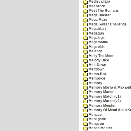
Medieval Era
Meebzork
Meet The Romans
Mega Blaster
Mega Maze
Mega Swear Challenge
Megablast
Megagun
Megalegs
Megamania
Megaoids
Melange
Melly The Meer
Melody Dice
Melt-Down
Meltdown
Memo-Box
Memorice
Memory
Memory Mania & Maxwel
Memory Manor
Memory Match (v1)
Memory Match (v2)
Memory Meister
Memory Of Metal Aneb K
Menace
Menagarie
Mengcop
Mensa Master