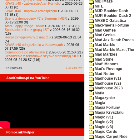
MIDI Maze
KWAS #40 - zabierzcie Atari Portfolio!
z 2026-06-23
MITE
08:12 (0)
KWAS #40 - naprawa retrosprzętu
z 2026-06-21
MJR Boulder Dash
17:15 (1)
MJR Boulder Dash 2
Sceny z demosceny #7 z Bigerem i MBR
z 2026-
MVSBC Galactica
06-19 22:08 (0)
MacPhee's Fortune
Atari Floppy Image Toolkit
z 2026-06-17 13:51 (9)
Spotkanie online z grupą LST
z 2026-06-16 16:32
Mad Games
(16)
Mad Genius
Recoil zintegrowany z macOS
z 2026-06-13 21:34
Mad Jax Death Races
(5)
KWAS #40 odbędzie się w Katowicach
z 2026-06-
Mad Marble
07 17:59 (25)
Mad Marble Maze, The
Commodore po atarowsku
z 2026-05-28 21:50 (21)
Mad Marbles
Urządzenie z rekordowo szybką transmisją SIO!
z
Mad Stone
2026-05-24 20:57 (116)
Mad! Masons
«« nowsze
starsze »»
Mad's Revenge
Mad-Netter
AtariOnline.pl na YouTube
Madhouse (v1)
Madhouse (v2)
Madhouse 2023
Mafia
Magazynier
Magia
Magia Fortuny
Magia Krysztalu
Magic (v1)
Magic (v2)
Magic (v3)
Magic Cards
Pomocnik/Helper
Magic Carpet Ride