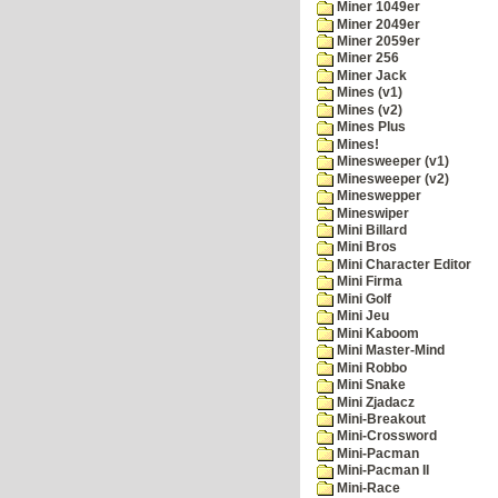
Miner 1049er
Miner 2049er
Miner 2059er
Miner 256
Miner Jack
Mines (v1)
Mines (v2)
Mines Plus
Mines!
Minesweeper (v1)
Minesweeper (v2)
Mineswepper
Mineswiper
Mini Billard
Mini Bros
Mini Character Editor
Mini Firma
Mini Golf
Mini Jeu
Mini Kaboom
Mini Master-Mind
Mini Robbo
Mini Snake
Mini Zjadacz
Mini-Breakout
Mini-Crossword
Mini-Pacman
Mini-Pacman II
Mini-Race