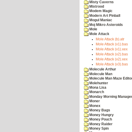
Misty Caverns
Mixtrood
Modem Magic
Modern Art Pinball
Mogul Maniac
Moj Mikro Asteroids
Mole
Mole Attack
Mole Attack (b).atr
Mole Attack (v1).bas
Mole Attack (v1).xex
Mole Attack (v2).bas
Mole Attack (v2).xex
Mole Attack (v3).bas
Molecule Arthur
Molecule Man
Molecule Man Maze Edito
Molehunter
Mona Lisa
Monarch
Monday Morning Manage
Moner
Monex
Money Bags
Money Hungry
Money Pouch
Money Raider
Money Spin