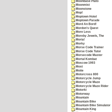
Moonbase Plato
Moonmist
Moonstone
Mop!
Moptown Hotel
Moptown Parade
Mord An Bord!
Mordon's Quest
More Less
Moreby Jewels, The
Moria!
Morky
Morse Code Trainer
Morse Code Tutor
Morsecode Master
Mortal Kombat
Moscow 1993
Most
Motie
Motorcross 800
Motorcycle Jump
Motorcycle Maze
Motorcycle Maze Rider
Motorki
Motorway
Mountain
Mountain Bike
Mountain Bike Simulator
Mountain King