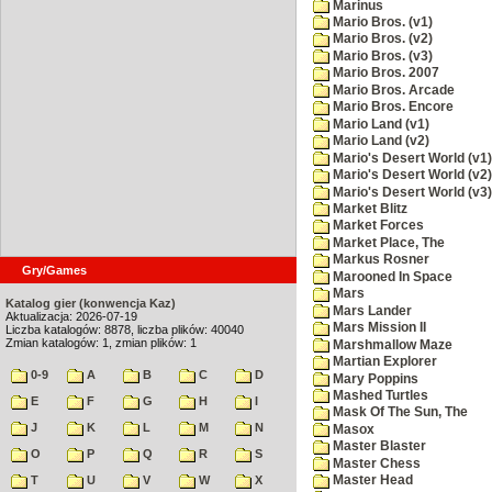
Marinus
Mario Bros. (v1)
Mario Bros. (v2)
Mario Bros. (v3)
Mario Bros. 2007
Mario Bros. Arcade
Mario Bros. Encore
Mario Land (v1)
Mario Land (v2)
Mario's Desert World (v1)
Mario's Desert World (v2)
Mario's Desert World (v3)
Market Blitz
Market Forces
Market Place, The
Markus Rosner
Gry/Games
Marooned In Space
Mars
Katalog gier (konwencja Kaz)
Mars Lander
Aktualizacja: 2026-07-19
Mars Mission II
Liczba katalogów: 8878, liczba plików: 40040
Zmian katalogów: 1, zmian plików: 1
Marshmallow Maze
Martian Explorer
0-9
A
B
C
D
Mary Poppins
Mashed Turtles
E
F
G
H
I
Mask Of The Sun, The
J
K
L
M
N
Masox
Master Blaster
O
P
Q
R
S
Master Chess
T
U
V
W
X
Master Head