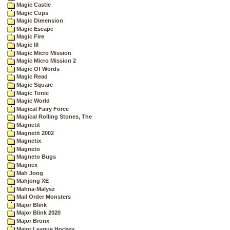
Magic Castle
Magic Cups
Magic Dimension
Magic Escape
Magic Fire
Magic III
Magic Micro Mission
Magic Micro Mission 2
Magic Of Words
Magic Read
Magic Square
Magic Tonic
Magic World
Magical Fairy Force
Magical Rolling Stones, The
Magnetit
Magnetit 2002
Magnetix
Magneto
Magneto Bugs
Magnex
Mah Jong
Mahjong XE
Mahna-Malysz
Mail Order Monsters
Major Blink
Major Blink 2020
Major Bronx
Major League Hockey