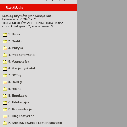
Użytki/Utils
Katalog użytków (konwencja Kaz)
Aktualizacja: 2026-03-12
Liczba katalogów: 2141, liczba plików: 10533
Zmian katalogów: 52, zmian plików: 93
1. Biuro
2. Grafika
3. Muzyka
4. Programowanie
5. Magnetofon
6. Stacja dyskietek
7. DOS-y
8. ROM-y
9. Rozne
B. Emulatory
C. Edukacyjne
D. Komunikacja
E. Diagnostyczne
F. Archiwizowanie i kompresowanie