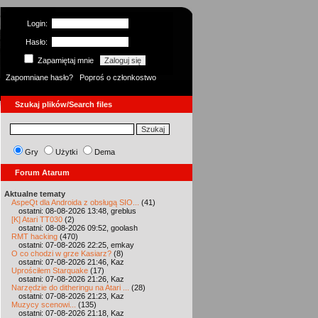
Login:
Hasło:
Zapamiętaj mnie
Zapomniane hasło?
Poproś o członkostwo
Szukaj plików/Search files
Gry
Użytki
Dema
Forum Atarum
Aktualne tematy
AspeQt dla Androida z obsługą SIO...
(41)
ostatni: 08-08-2026 13:48, greblus
[K] Atari TT030
(2)
ostatni: 08-08-2026 09:52, goolash
RMT hacking
(470)
ostatni: 07-08-2026 22:25, emkay
O co chodzi w grze Kasiarz?
(8)
ostatni: 07-08-2026 21:46, Kaz
Uprościłem Starquake
(17)
ostatni: 07-08-2026 21:26, Kaz
Narzędzie do ditheringu na Atari ...
(28)
ostatni: 07-08-2026 21:23, Kaz
Muzycy scenowi...
(135)
ostatni: 07-08-2026 21:18, Kaz