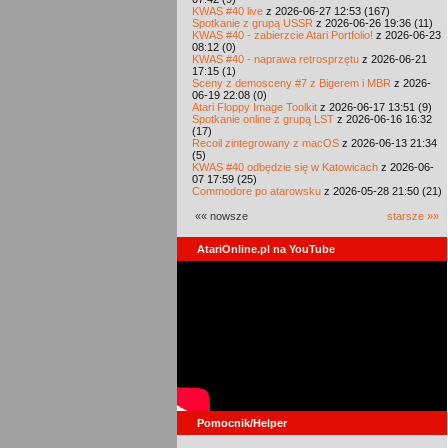
KWAS #40 live
z 2026-06-27 12:53 (167)
Spotkanie z grupą USSR
z 2026-06-26 19:36 (11)
KWAS #40 - zabierzcie Atari Portfolio!
z 2026-06-23
08:12 (0)
KWAS #40 - naprawa retrosprzętu
z 2026-06-21
17:15 (1)
Sceny z demosceny #7 z Bigerem i MBR
z 2026-
06-19 22:08 (0)
Atari Floppy Image Toolkit
z 2026-06-17 13:51 (9)
Spotkanie online z grupą LST
z 2026-06-16 16:32
(17)
Recoil zintegrowany z macOS
z 2026-06-13 21:34
(5)
KWAS #40 odbędzie się w Katowicach
z 2026-06-
07 17:59 (25)
Commodore po atarowsku
z 2026-05-28 21:50 (21)
«« nowsze
starsze »»
AtariOnline.pl na YouTube
Pomocnik/Helper