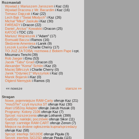
Rozmawiali
Wywiad z Mariuszem Jaroszem
i Kaz (16)
Wywiad Dracona z Mr. Bacardim
i Kaz (16)
Tomasz Dajczak
i Kaz (22)
Lech Bąk i "Świat Młodych"
i Kaz (26)
Michał "Mike" Jaskuła
i Kaz (30)
F#READY
i Dracon (22)
Daniel „Arctus” Kowalski
i Dracon (25)
KATOD
i TDC (15)
Mariusz Wojcieszek
i "Adam" (17)
Romuald Bacza
i Ramos (16)
Śledzenie Amentesa
i Larek (9)
Leszek Łuciów
i Charlie Cherry (17)
TO JUŻ ZA TOBĄ: rozmowa z Bobem Pape
i cpt.
Misumaru Tenchi (39)
Rob Jaeger
i Emu (53)
Jacek "Tabu" Grad
i Dracon (0)
Alexander "Koma" Schön
i Kaz (0)
Maciej Ślifirczyk
i Charlie Cherry (0)
Jarek "Odyniec1" Wyszyński
i Kaz (0)
Marek Bojarski
i Kaz (0)
Olgierd Niemyjski
i Ramos (0)
«« nowsze
starsze »»
Stragan
Nowe, pojemniejsze RAM-Carty
oferuje Kaz (21)
"mouSTer" czyli myszka ST
oferuje Kaz (30)
Atari USBJoy Adapter
oferuje Jakub Husak (0)
Programy: Kolony 2106
oferuje Kaz (7)
Sprzęt: rozszerzenia
oferuje Lotharek (399)
Gadżety: naklejki, pocztówki
oferuje Sikor (11)
Sprzęt: cartridge RAM-CART
oferuje Zenon (7)
Miejsce na drobne ogłoszenia kupna/sprzedaży
oferuje Kaz (58)
Sprzęt: interfejs SIO2IDE
oferuje Piguła (3)
Sprzęt: interfejs SIO2SD
oferuje Piguła (115)