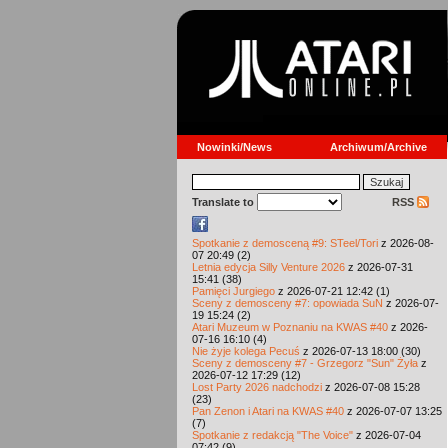
Nowinki/News
Archiwum/Archive
Translate to
RSS
Spotkanie z demosceną #9: STeel/Tori
z 2026-08-
07 20:49 (2)
Letnia edycja Silly Venture 2026
z 2026-07-31
15:41 (38)
Pamięci Jurgiego
z 2026-07-21 12:42 (1)
Sceny z demosceny #7: opowiada SuN
z 2026-07-
19 15:24 (2)
Atari Muzeum w Poznaniu na KWAS #40
z 2026-
07-16 16:10 (4)
Nie żyje kolega Pecuś
z 2026-07-13 18:00 (30)
Sceny z demosceny #7 - Grzegorz "Sun" Żyła
z
2026-07-12 17:29 (12)
Lost Party 2026 nadchodzi
z 2026-07-08 15:28
(23)
Pan Zenon i Atari na KWAS #40
z 2026-07-07 13:25
(7)
Spotkanie z redakcją "The Voice"
z 2026-07-04
07:42 (9)