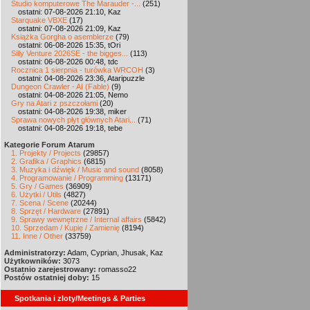
Studio komputerowe The Marauder -...
(251)
ostatni: 07-08-2026 21:10, Kaz
Starquake VBXE
(17)
ostatni: 07-08-2026 21:09, Kaz
Książka Gorgha o asemblerze
(79)
ostatni: 06-08-2026 15:35, tOri
Silly Venture 2026SE - the bigges...
(113)
ostatni: 06-08-2026 00:48, tdc
Rocznica 1 sierpnia - turówka WRCOH
(3)
ostatni: 04-08-2026 23:36, Ataripuzzle
Dungeon Crawler - AI (Fable)
(9)
ostatni: 04-08-2026 21:05, Nemo
Gry na Atari z pszczołami
(20)
ostatni: 04-08-2026 19:38, miker
Sprawa nowych płyt głównych Atari...
(71)
ostatni: 04-08-2026 19:18, tebe
Kategorie Forum Atarum
1. Projekty / Projects
(29857)
2. Grafika / Graphics
(6815)
3. Muzyka i dźwięk / Music and sound
(8058)
4. Programowanie / Programming
(13171)
5. Gry / Games
(36909)
6. Użytki / Utils
(4827)
7. Scena / Scene
(20244)
8. Sprzęt / Hardware
(27891)
9. Sprawy wewnętrzne / Internal affairs
(5842)
10. Sprzedam / Kupię / Zamienię
(8194)
11. Inne / Other
(33759)
Administratorzy:
Adam, Cyprian, Jhusak, Kaz
Użytkowników:
3073
Ostatnio zarejestrowany:
romasso22
Postów ostatniej doby:
15
Spotkania i zloty/Meetings & Parties