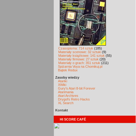
Czasopisma: 714 sztuk
(185)
Materiały scenowe: 32 sztuki
(9)
Materiały książkowe: 141 sztuk
(55)
Materiały firmowe: 27 sztuk
(20)
Materiały o grach: 351 sztuk
(211)
Spiżarnia Voya na Chomikuj.pl
Bajtek Redux
Zasoby wiedzy
Atariki
XWiki
Gury's Atari 8-bit Forever
Atarimania
Atari Archives
Drygol's Retro Hacks
XL Search
Kontakt
HI SCORE CAFÉ