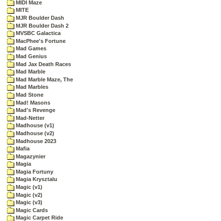
MIDI Maze
MITE
MJR Boulder Dash
MJR Boulder Dash 2
MVSBC Galactica
MacPhee's Fortune
Mad Games
Mad Genius
Mad Jax Death Races
Mad Marble
Mad Marble Maze, The
Mad Marbles
Mad Stone
Mad! Masons
Mad's Revenge
Mad-Netter
Madhouse (v1)
Madhouse (v2)
Madhouse 2023
Mafia
Magazynier
Magia
Magia Fortuny
Magia Krysztalu
Magic (v1)
Magic (v2)
Magic (v3)
Magic Cards
Magic Carpet Ride