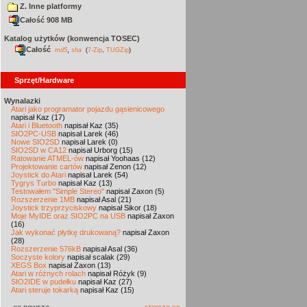
Z. Inne platformy
Całość 908 MB
Katalog użytków (konwencja TOSEC)
Całość
,
md5
sha
(
7-Zip
,
TUGZip
)
Sprzęt/Hardware
Wynalazki
Atari jako programator pojazdu gąsienicowego
napisał Kaz (17)
Atari i Bluetooth
napisał Kaz (35)
SIO2PC-USB
napisał Larek (46)
Nowe SIO2SD
napisał Larek (0)
SIO2SD w CA12
napisał Urborg (15)
Ratowanie ATMEL-ów
napisał Yoohaas (12)
Projektowanie cartów
napisał Zenon (12)
Joystick do Atari
napisał Larek (54)
Tygrys Turbo
napisał Kaz (13)
Testowałem "Simple Stereo"
napisał Zaxon (5)
Rozszerzenie 1MB
napisał Asal (21)
Joystick trzyprzyciskowy
napisał Sikor (18)
Moje MyIDE oraz SIO2PC na USB
napisał Zaxon
(16)
Jak wykonać płytkę drukowaną?
napisał Zaxon
(28)
Rozszerzenie 576kB
napisał Asal (36)
Soczyste kolory
napisał scalak (29)
XEGS Box
napisał Zaxon (13)
Atari w różnych rolach
napisał Różyk (9)
SIO2IDE w pudełku
napisał Kaz (27)
Atari steruje tokarką
napisał Kaz (15)