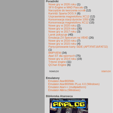
Poradniki
Nowe gry w 2026 roku
(1)
SFX-Engine w MAD Pascalu
(3)
Narzędzie do tworzenia scrolli
(12)
Kartridż Sparta DOS X
(6)
Usprawnienia magnetofonu XC12
(12)
Konserwacja stacji dysków 1050
(19)
Konserwacja magnetofonu XC12
(15)
Nowe gry w 2020 roku
(2)
Nowe gry w 2019 roku
(35)
Nowe gry w 2017 roku
(3)
Larek pokazuje
(40)
Emulacja ZX Spectrum na VBXE
(26)
Nowe gry w 2016 roku
(7)
Nowe gry w 2015 roku
(4)
Partycjonowanie karty SIDE (APT/FAT16/FAT32)
(1)
BMPVIEW
(34)
Atari ST dla opornych
(75)
Nowe gry w 2014 roku
(19)
Tritone engine
(11)
QChan Engine
(6)
nowsze
starsze
Emulatory
Emulator Atari800Win
Emulator Atari800Win PLus 4.0 (Windows)
Emulator Atari++ (multiplatform)
Emulator Altirra (Windows)
Biblioteka Atarowca