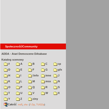
Społeczność/Community
ADDA - Atari Demoscene DAtabase
Katalog scenowy
#
A
B
C
cp
D
E
F
G
gfx
H
I
!info
inne
J
K
L
M
msx
N
O
P
Q
R
S
T
U
V
W
X
Y
Z
ziny
Całość
,
md5
sha
(
7-Zip
,
TUGZip
)