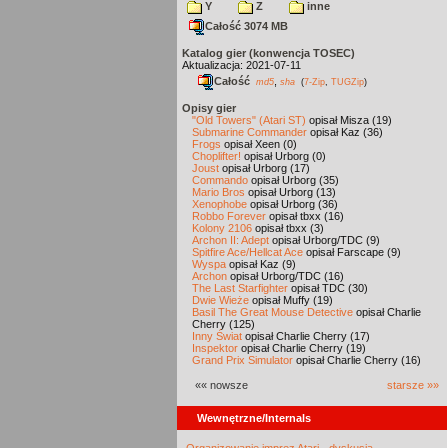
Y
Z
inne
Całość 3074 MB
Katalog gier (konwencja TOSEC)
Aktualizacja: 2021-07-11
Całość
,
md5
sha
(
7-Zip
,
TUGZip
)
Opisy gier
"Old Towers" (Atari ST)
opisał Misza (19)
Submarine Commander
opisał Kaz (36)
Frogs
opisał Xeen (0)
Choplifter!
opisał Urborg (0)
Joust
opisał Urborg (17)
Commando
opisał Urborg (35)
Mario Bros
opisał Urborg (13)
Xenophobe
opisał Urborg (36)
Robbo Forever
opisał tbxx (16)
Kolony 2106
opisał tbxx (3)
Archon II: Adept
opisał Urborg/TDC (9)
Spitfire Ace/Hellcat Ace
opisał Farscape (9)
Wyspa
opisał Kaz (9)
Archon
opisał Urborg/TDC (16)
The Last Starfighter
opisał TDC (30)
Dwie Wieże
opisał Muffy (19)
Basil The Great Mouse Detective
opisał Charlie
Cherry (125)
Inny Świat
opisał Charlie Cherry (17)
Inspektor
opisał Charlie Cherry (19)
Grand Prix Simulator
opisał Charlie Cherry (16)
«« nowsze
starsze »»
Wewnętrzne/Internals