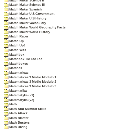
Match Maker Science II
Match Maker Science III
Match Maker Spanish
Match Maker U.S.Government
Match Maker U.S.History
Match Maker Vocabulary
Match Maker World Geography Facts
Match Maker World History
Match Racer
Match Up
Match Up!
Match Wits
Matchbox
Matchbox Tic Tac Toe
Matchboxes
Matches
Matematicas
Matematicas 3 Medio Modulo 1
Matematicas 3 Medio Modulo 2
Matematicas 3 Medio Modulo 3
Matematika
Matematyka (v1)
Matematyka (v2)
Math
Math And Number Skills
Math Attack
Math Blaster
Math Busters
Math Diving