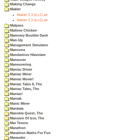
Making Change
Makler
Makler 5.3 (b,v1).atr
Makler 5.3 (b,v2).atr
Malpass
Maltese Chicken
Mamowy Boulder Dash
Man-Up
Management Simulator
Mancuna
Mandarinov Hlavolam
Maneuver
Maneuvering
Maniac Driver
Maniac Miner
Maniac Mover!
Maniac Tales II, The
Maniac Tales, The
Maniac!
Maniak
Manic Miner
Mankala
Mansbie Quest, The
Mansion Of Izor, The
Mar Tesoro
Marathon
Marathon Maths For Fun
Marauder