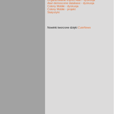
Organizowanie imprez Atari - dyskusja
Atari demoscene database - dyskusja
Colony Mobile - dyskusja
Colony Mobile - projekt
Statystyki
Nowinki
tworzone dzięki
CuteNews