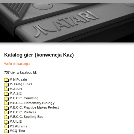
Katalog gier (konwencja Kaz)
Wróc do katalogu
737
gier w katalogu
M
:
M N Puzzle
M-ss-ng L-nks
M.A.S.H
M.A.Z.E
M.E.C.C. Counting
M.E.C.C. Elementary Biology
M.E.C.C. Practice Makes Perfect
M.E.C.C. Prefixes
M.E.C.C. Spelling Bee
M.U.L.E
M1 Abrams
MCQ-Test