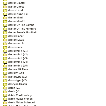
Master Blaster
Master Chess
Master Head
Master Kung-Fu
Master Mind
Master Mind 1
Master Of The Lamps
Master Of The Mindfire
Master Steve's Poolball
Masterblazer
Masterit 2015
Mastermatch
Mastermaze
Mastermind (v1)
Mastermind (v2)
Mastermind (v3)
Mastermind (v4)
Mastermind (v5)
Masters Of Time
Masters' Golf
Mastertype (v1)
Mastertype (v2)
Maszyna Czasu
Match (v1)
Match (v2)
Match Card Hockey
Match Maker French
Match Maker Science I