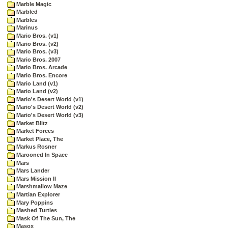
Marble Magic
Marbled
Marbles
Marinus
Mario Bros. (v1)
Mario Bros. (v2)
Mario Bros. (v3)
Mario Bros. 2007
Mario Bros. Arcade
Mario Bros. Encore
Mario Land (v1)
Mario Land (v2)
Mario's Desert World (v1)
Mario's Desert World (v2)
Mario's Desert World (v3)
Market Blitz
Market Forces
Market Place, The
Markus Rosner
Marooned In Space
Mars
Mars Lander
Mars Mission II
Marshmallow Maze
Martian Explorer
Mary Poppins
Mashed Turtles
Mask Of The Sun, The
Masox