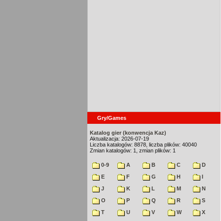
Gry/Games
Katalog gier (konwencja Kaz)
Aktualizacja: 2026-07-19
Liczba katalogów: 8878, liczba plików: 40040
Zmian katalogów: 1, zmian plików: 1
0-9
A
B
C
D
E
F
G
H
I
J
K
L
M
N
O
P
Q
R
S
T
U
V
W
X