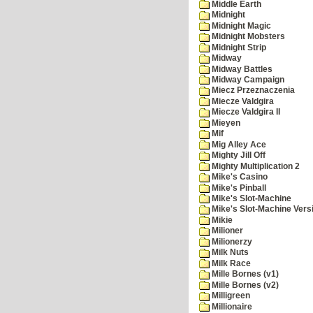
Middle Earth
Midnight
Midnight Magic
Midnight Mobsters
Midnight Strip
Midway
Midway Battles
Midway Campaign
Miecz Przeznaczenia
Miecze Valdgira
Miecze Valdgira II
Mieyen
Mif
Mig Alley Ace
Mighty Jill Off
Mighty Multiplication 2
Mike's Casino
Mike's Pinball
Mike's Slot-Machine
Mike's Slot-Machine Versi
Mikie
Milioner
Milionerzy
Milk Nuts
Milk Race
Mille Bornes (v1)
Mille Bornes (v2)
Milligreen
Millionaire