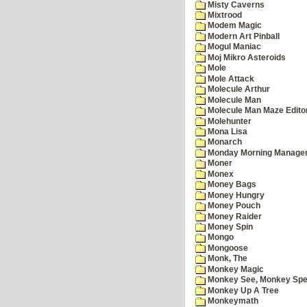
Misty Caverns
Mixtrood
Modem Magic
Modern Art Pinball
Mogul Maniac
Moj Mikro Asteroids
Mole
Mole Attack
Molecule Arthur
Molecule Man
Molecule Man Maze Edito
Molehunter
Mona Lisa
Monarch
Monday Morning Manage
Moner
Monex
Money Bags
Money Hungry
Money Pouch
Money Raider
Money Spin
Mongo
Mongoose
Monk, The
Monkey Magic
Monkey See, Monkey Spe
Monkey Up A Tree
Monkeymath