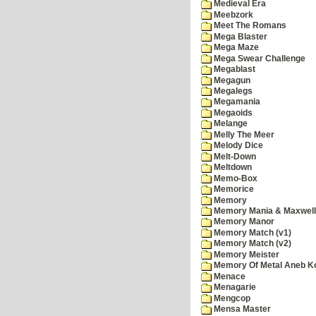
Medieval Era
Meebzork
Meet The Romans
Mega Blaster
Mega Maze
Mega Swear Challenge
Megablast
Megagun
Megalegs
Megamania
Megaoids
Melange
Melly The Meer
Melody Dice
Melt-Down
Meltdown
Memo-Box
Memorice
Memory
Memory Mania & Maxwel
Memory Manor
Memory Match (v1)
Memory Match (v2)
Memory Meister
Memory Of Metal Aneb K
Menace
Menagarie
Mengcop
Mensa Master