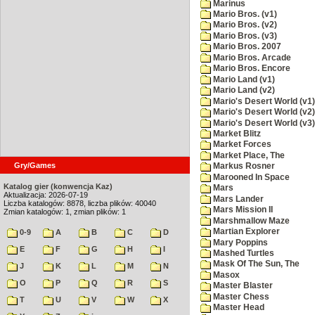
Marinus
Mario Bros. (v1)
Mario Bros. (v2)
Mario Bros. (v3)
Mario Bros. 2007
Mario Bros. Arcade
Mario Bros. Encore
Mario Land (v1)
Mario Land (v2)
Mario's Desert World (v1)
Mario's Desert World (v2)
Mario's Desert World (v3)
Market Blitz
Market Forces
Market Place, The
Gry/Games
Markus Rosner
Marooned In Space
Katalog gier (konwencja Kaz)
Mars
Aktualizacja: 2026-07-19
Mars Lander
Liczba katalogów: 8878, liczba plików: 40040
Mars Mission II
Zmian katalogów: 1, zmian plików: 1
Marshmallow Maze
Martian Explorer
0-9
A
B
C
D
Mary Poppins
E
F
G
H
I
Mashed Turtles
Mask Of The Sun, The
J
K
L
M
N
Masox
O
P
Q
R
S
Master Blaster
Master Chess
T
U
V
W
X
Master Head