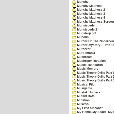
Munchy
Munchy Madness
Munchy Madness 2
Munchy Madness 3
Munchy Madness 4
Munchy Madness Screen
Munsiepede
Munsiepede 2
Munsterjagd!
Mupouni
Murder On The Zinderneu
Murder-Mystery - Time To
Murderer
Murkomania
Mushroom
Mushroom Invasion
Music Flashcards
Music Memory
Music Theory Drills Part 
Music Theory Drills Part 2
Music Theory Drills Part 3
Musical Pilot
Musigame
Mustak Hunters
Mutant Bats
Mutation
Muxeso
My First Alphabet
My Home, My Space, My 