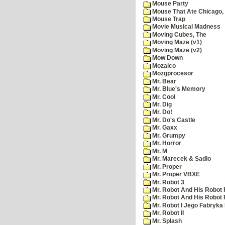
Mouse Party
Mouse That Ate Chicago,
Mouse Trap
Movie Musical Madness
Moving Cubes, The
Moving Maze (v1)
Moving Maze (v2)
Mow Down
Mozaico
Mozgprocesor
Mr. Bear
Mr. Blue's Memory
Mr. Cool
Mr. Dig
Mr. Do!
Mr. Do's Castle
Mr. Gaxx
Mr. Grumpy
Mr. Horror
Mr. M
Mr. Marecek & Sadlo
Mr. Proper
Mr. Proper VBXE
Mr. Robot 3
Mr. Robot And His Robot 
Mr. Robot And His Robot
Mr. Robot I Jego Fabryka
Mr. Robot II
Mr. Splash