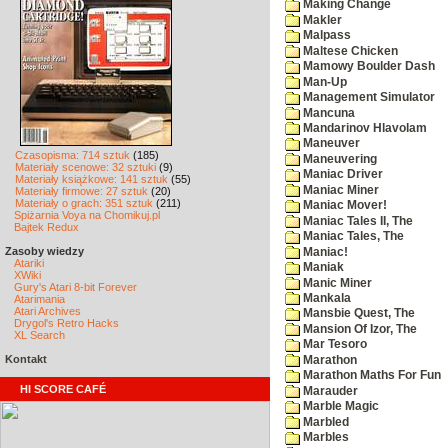
Making Change
Makler
Malpass
Maltese Chicken
Mamowy Boulder Dash
Man-Up
Management Simulator
Mancuna
Mandarinov Hlavolam
Maneuver
Czasopisma: 714 sztuk
(185)
Maneuvering
Materiały scenowe: 32 sztuki
(9)
Maniac Driver
Materiały książkowe: 141 sztuk
(55)
Maniac Miner
Materiały firmowe: 27 sztuk
(20)
Materiały o grach: 351 sztuk
(211)
Maniac Mover!
Spiżarnia Voya na Chomikuj.pl
Maniac Tales II, The
Bajtek Redux
Maniac Tales, The
Zasoby wiedzy
Maniac!
Atariki
Maniak
XWiki
Manic Miner
Gury's Atari 8-bit Forever
Mankala
Atarimania
Atari Archives
Mansbie Quest, The
Drygol's Retro Hacks
Mansion Of Izor, The
XL Search
Mar Tesoro
Kontakt
Marathon
Marathon Maths For Fun
HI SCORE CAFÉ
Marauder
Marble Magic
Marbled
Marbles