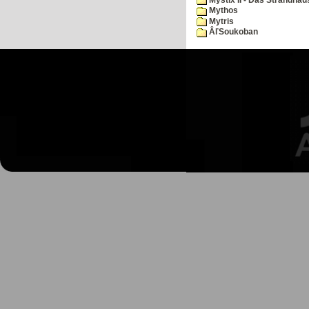
Mythos
Mytris
ÂľSoukoban