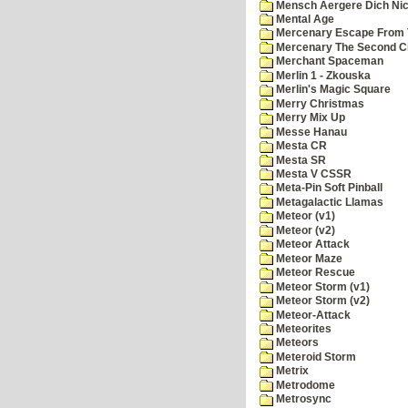
Mensch Aergere Dich Nic
Mental Age
Mercenary Escape From 
Mercenary The Second C
Merchant Spaceman
Merlin 1 - Zkouska
Merlin's Magic Square
Merry Christmas
Merry Mix Up
Messe Hanau
Mesta CR
Mesta SR
Mesta V CSSR
Meta-Pin Soft Pinball
Metagalactic Llamas
Meteor (v1)
Meteor (v2)
Meteor Attack
Meteor Maze
Meteor Rescue
Meteor Storm (v1)
Meteor Storm (v2)
Meteor-Attack
Meteorites
Meteors
Meteroid Storm
Metrix
Metrodome
Metrosync