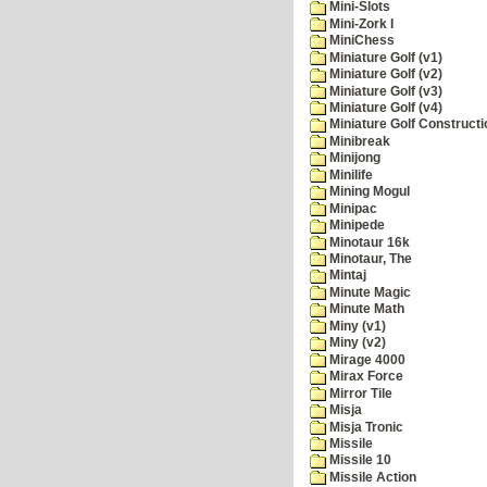
Mini-Slots
Mini-Zork I
MiniChess
Miniature Golf (v1)
Miniature Golf (v2)
Miniature Golf (v3)
Miniature Golf (v4)
Miniature Golf Constructi
Minibreak
Minijong
Minilife
Mining Mogul
Minipac
Minipede
Minotaur 16k
Minotaur, The
Mintaj
Minute Magic
Minute Math
Miny (v1)
Miny (v2)
Mirage 4000
Mirax Force
Mirror Tile
Misja
Misja Tronic
Missile
Missile 10
Missile Action