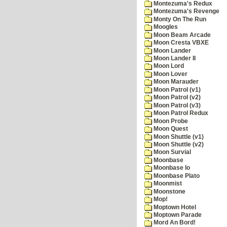
Montezuma's Redux
Montezuma's Revenge
Monty On The Run
Moogles
Moon Beam Arcade
Moon Cresta VBXE
Moon Lander
Moon Lander II
Moon Lord
Moon Lover
Moon Marauder
Moon Patrol (v1)
Moon Patrol (v2)
Moon Patrol (v3)
Moon Patrol Redux
Moon Probe
Moon Quest
Moon Shuttle (v1)
Moon Shuttle (v2)
Moon Survial
Moonbase
Moonbase Io
Moonbase Plato
Moonmist
Moonstone
Mop!
Moptown Hotel
Moptown Parade
Mord An Bord!