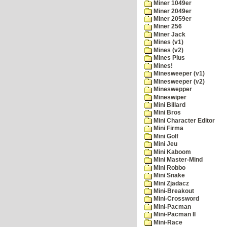
Miner 1049er
Miner 2049er
Miner 2059er
Miner 256
Miner Jack
Mines (v1)
Mines (v2)
Mines Plus
Mines!
Minesweeper (v1)
Minesweeper (v2)
Mineswepper
Mineswiper
Mini Billard
Mini Bros
Mini Character Editor
Mini Firma
Mini Golf
Mini Jeu
Mini Kaboom
Mini Master-Mind
Mini Robbo
Mini Snake
Mini Zjadacz
Mini-Breakout
Mini-Crossword
Mini-Pacman
Mini-Pacman II
Mini-Race