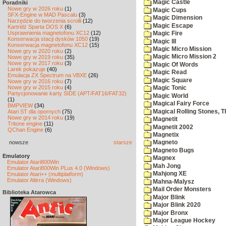
Magic Castle
Poradniki
Nowe gry w 2026 roku
(1)
Magic Cups
SFX-Engine w MAD Pascalu
(3)
Magic Dimension
Narzędzie do tworzenia scrolli
(12)
Magic Escape
Kartridż Sparta DOS X
(6)
Usprawnienia magnetofonu XC12
(12)
Magic Fire
Konserwacja stacji dysków 1050
(19)
Magic III
Konserwacja magnetofonu XC12
(15)
Magic Micro Mission
Nowe gry w 2020 roku
(2)
Magic Micro Mission 2
Nowe gry w 2019 roku
(35)
Nowe gry w 2017 roku
(3)
Magic Of Words
Larek pokazuje
(40)
Magic Read
Emulacja ZX Spectrum na VBXE
(26)
Magic Square
Nowe gry w 2016 roku
(7)
Nowe gry w 2015 roku
(4)
Magic Tonic
Partycjonowanie karty SIDE (APT/FAT16/FAT32)
Magic World
(1)
Magical Fairy Force
BMPVIEW
(34)
Magical Rolling Stones, T
Atari ST dla opornych
(75)
Nowe gry w 2014 roku
(19)
Magnetit
Tritone engine
(11)
Magnetit 2002
QChan Engine
(6)
Magnetix
nowsze
starsze
Magneto
Magneto Bugs
Emulatory
Magnex
Emulator Atari800Win
Mah Jong
Emulator Atari800Win PLus 4.0 (Windows)
Mahjong XE
Emulator Atari++ (multiplatform)
Emulator Altirra (Windows)
Mahna-Malysz
Mail Order Monsters
Biblioteka Atarowca
Major Blink
Major Blink 2020
Major Bronx
Major League Hockey