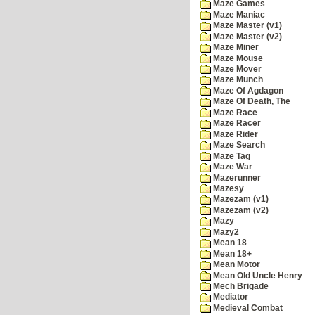
Maze Games
Maze Maniac
Maze Master (v1)
Maze Master (v2)
Maze Miner
Maze Mouse
Maze Mover
Maze Munch
Maze Of Agdagon
Maze Of Death, The
Maze Race
Maze Racer
Maze Rider
Maze Search
Maze Tag
Maze War
Mazerunner
Mazesy
Mazezam (v1)
Mazezam (v2)
Mazy
Mazy2
Mean 18
Mean 18+
Mean Motor
Mean Old Uncle Henry
Mech Brigade
Mediator
Medieval Combat