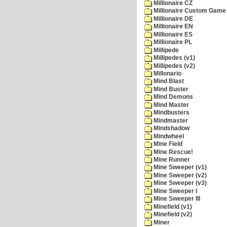
Millionaire CZ
Millionaire Custom Game 
Millionaire DE
Millionaire EN
Millionaire ES
Millionaire PL
Millipede
Millipedes (v1)
Millipedes (v2)
Millonario
Mind Blast
Mind Buster
Mind Demons
Mind Master
Mindbusters
Mindmaster
Mindshadow
Mindwheel
Mine Field
Mine Rescue!
Mine Runner
Mine Sweeper (v1)
Mine Sweeper (v2)
Mine Sweeper (v3)
Mine Sweeper I
Mine Sweeper III
Minefield (v1)
Minefield (v2)
Miner