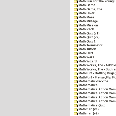
Math Fun For The Young Le
Math Game
Math Game, The
Math Hiker
Math Maze
Math Mileage
Math Mission
Math Pack
Math Quiz (v1)
Math Quiz (v2)
Math Quiz 1
Math Terminator
Math Tutorial
Math UFO
Math Wars
Math Wizard
Math Works, The - Additi
Math Works, The - Subtra
MathFun! - Battling Bugs
MathFun! - Frenzy;Flip Fl
Mathematic-Tac-Toe
Mathematics
Mathematics Action Games
Mathematics Action Game
Mathematics Action Game
Mathematics Action Game
Mathematics Quiz
Mathman (v1)
Mathman (v2)