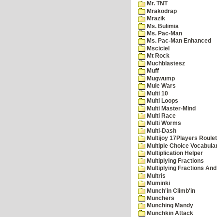
Mr. TNT
Mrakodrap
Mrazik
Ms. Bulimia
Ms. Pac-Man
Ms. Pac-Man Enhanced
Msciciel
Mt Rock
Muchblastesz
Muff
Mugwump
Mule Wars
Multi 10
Multi Loops
Multi Master-Mind
Multi Race
Multi Worms
Multi-Dash
Multijoy 17Players Roulet
Multiple Choice Vocabula
Multiplication Helper
Multiplying Fractions
Multiplying Fractions And
Multris
Muminki
Munch'in Climb'in
Munchers
Munching Mandy
Munchkin Attack