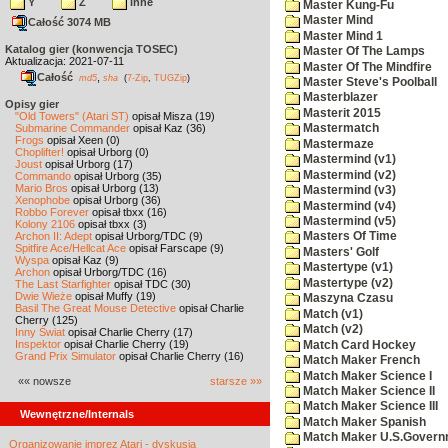
Y
Z
inne
Master Kung-Fu
Master Mind
Całość 3074 MB
Master Mind 1
Katalog gier (konwencja TOSEC)
Master Of The Lamps
Aktualizacja: 2021-07-11
Master Of The Mindfire
Całość
,
md5
sha
(
7-Zip
,
TUGZip
)
Master Steve's Poolball
Masterblazer
Opisy gier
Masterit 2015
"Old Towers" (Atari ST)
opisał Misza (19)
Submarine Commander
opisał Kaz (36)
Mastermatch
Frogs
opisał Xeen (0)
Mastermaze
Choplifter!
opisał Urborg (0)
Mastermind (v1)
Joust
opisał Urborg (17)
Mastermind (v2)
Commando
opisał Urborg (35)
Mario Bros
opisał Urborg (13)
Mastermind (v3)
Xenophobe
opisał Urborg (36)
Mastermind (v4)
Robbo Forever
opisał tbxx (16)
Mastermind (v5)
Kolony 2106
opisał tbxx (3)
Archon II: Adept
opisał Urborg/TDC (9)
Masters Of Time
Spitfire Ace/Hellcat Ace
opisał Farscape (9)
Masters' Golf
Wyspa
opisał Kaz (9)
Mastertype (v1)
Archon
opisał Urborg/TDC (16)
Mastertype (v2)
The Last Starfighter
opisał TDC (30)
Dwie Wieże
opisał Muffy (19)
Maszyna Czasu
Basil The Great Mouse Detective
opisał Charlie
Match (v1)
Cherry (125)
Match (v2)
Inny Świat
opisał Charlie Cherry (17)
Inspektor
opisał Charlie Cherry (19)
Match Card Hockey
Grand Prix Simulator
opisał Charlie Cherry (16)
Match Maker French
Match Maker Science I
«« nowsze
starsze »»
Match Maker Science II
Match Maker Science III
Wewnętrzne/Internals
Match Maker Spanish
Match Maker U.S.Govern
Organizowanie imprez Atari - dyskusja