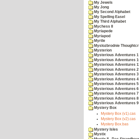
My Jewels
My Jong
My Second Alphabet
My Spelling Easel
My Third Alphabet
Mychess II
Myriapede
Myriapod
Myrtle
Myslozbrodnie Thoughtc
Mysterion
Mysterious Adventures 1
Mysterious Adventures 10 
Mysterious Adventures 
Mysterious Adventures 2
Mysterious Adventures 3
Mysterious Adventures 4
Mysterious Adventures 5
Mysterious Adventures 6
Mysterious Adventures 7 
Mysterious Adventures 8
Mysterious Adventures 
Mystery Box
Mystery Box (v1).cas
Mystery Box (v2).cas
Mystery Box.bas
Mystery Isles
Mystix
Mystix II - Das Strandhau