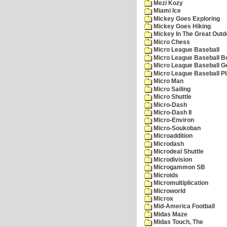
Mezi Kozy
Miami Ice
Mickey Goes Exploring
Mickey Goes Hiking
Mickey In The Great Outd
Micro Chess
Micro League Baseball
Micro League Baseball Bo
Micro League Baseball G
Micro League Baseball Pl
Micro Man
Micro Sailing
Micro Shuttle
Micro-Dash
Micro-Dash II
Micro-Environ
Micro-Soukoban
Microaddition
Microdash
Microdeal Shuttle
Microdivision
Microgammon SB
Microids
Micromultiplication
Microworld
Microx
Mid-America Football
Midas Maze
Midas Touch, The