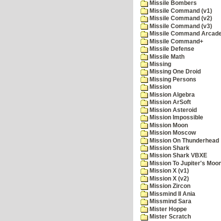
Missile Bombers
Missile Command (v1)
Missile Command (v2)
Missile Command (v3)
Missile Command Arcad
Missile Command+
Missile Defense
Missile Math
Missing
Missing One Droid
Missing Persons
Mission
Mission Algebra
Mission ArSoft
Mission Asteroid
Mission Impossible
Mission Moon
Mission Moscow
Mission On Thunderhead
Mission Shark
Mission Shark VBXE
Mission To Jupiter's Moo
Mission X (v1)
Mission X (v2)
Mission Zircon
Missmind II Ania
Missmind Sara
Mister Hoppe
Mister Scratch