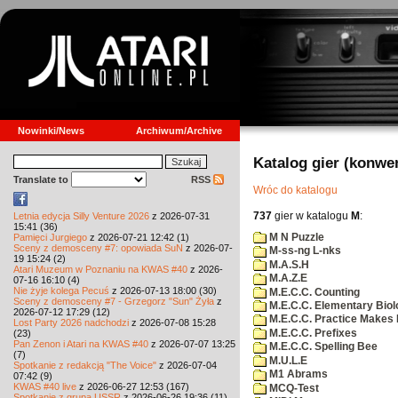
Nowinki/News
Archiwum/Archive
Katalog gier (konwe
Translate to
RSS
Wróc do katalogu
737
gier w katalogu
M
:
Letnia edycja Silly Venture 2026
z 2026-07-31
15:41 (36)
M N Puzzle
Pamięci Jurgiego
z 2026-07-21 12:42 (1)
Sceny z demosceny #7: opowiada SuN
z 2026-07-
M-ss-ng L-nks
19 15:24 (2)
M.A.S.H
Atari Muzeum w Poznaniu na KWAS #40
z 2026-
M.A.Z.E
07-16 16:10 (4)
Nie żyje kolega Pecuś
z 2026-07-13 18:00 (30)
M.E.C.C. Counting
Sceny z demosceny #7 - Grzegorz "Sun" Żyła
z
M.E.C.C. Elementary Biol
2026-07-12 17:29 (12)
M.E.C.C. Practice Makes 
Lost Party 2026 nadchodzi
z 2026-07-08 15:28
M.E.C.C. Prefixes
(23)
Pan Zenon i Atari na KWAS #40
z 2026-07-07 13:25
M.E.C.C. Spelling Bee
(7)
M.U.L.E
Spotkanie z redakcją "The Voice"
z 2026-07-04
M1 Abrams
07:42 (9)
KWAS #40 live
z 2026-06-27 12:53 (167)
MCQ-Test
Spotkanie z grupą USSR
z 2026-06-26 19:36 (11)