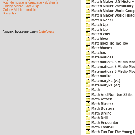
Match Maker U.S.History
Atari demoscene database - dyskusja
Colony Mobile - dyskusja
Match Maker Vocabulary
Colony Mobile - projekt
Match Maker World Geog
Statystyki
Match Maker World Histo
Match Racer
Match Up
Match Up!
Nowinki
tworzone dzięki
CuteNews
Match Wits
Matchbox
Matchbox Tic Tac Toe
Matchboxes
Matches
Matematicas
Matematicas 3 Medio Mod
Matematicas 3 Medio Mod
Matematicas 3 Medio Mod
Matematika
Matematyka (v1)
Matematyka (v2)
Math
Math And Number Skills
Math Attack
Math Blaster
Math Busters
Math Diving
Math Drill
Math Encounter
Math Football
Math Fun For The Young L