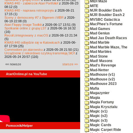
MIDI Maze
KWAS #40 - zabierzcie Atari Portfolio!
z 2026-06-23
MITE
08:12 (0)
KWAS #40 - naprawa retrosprzętu
z 2026-06-21
MJR Boulder Dash
17:15 (1)
MJR Boulder Dash 2
Sceny z demosceny #7 z Bigerem i MBR
z 2026-
MVSBC Galactica
06-19 22:08 (0)
MacPhee's Fortune
Atari Floppy Image Toolkit
z 2026-06-17 13:51 (9)
Spotkanie online z grupą LST
z 2026-06-16 16:32
Mad Games
(16)
Mad Genius
Recoil zintegrowany z macOS
z 2026-06-13 21:34
Mad Jax Death Races
(5)
KWAS #40 odbędzie się w Katowicach
z 2026-06-
Mad Marble
07 17:59 (25)
Mad Marble Maze, The
Commodore po atarowsku
z 2026-05-28 21:50 (21)
Mad Marbles
Urządzenie z rekordowo szybką transmisją SIO!
z
Mad Stone
2026-05-24 20:57 (116)
Mad! Masons
«« nowsze
starsze »»
Mad's Revenge
Mad-Netter
AtariOnline.pl na YouTube
Madhouse (v1)
Madhouse (v2)
Madhouse 2023
Mafia
Magazynier
Magia
Magia Fortuny
Magia Krysztalu
Magic (v1)
Magic (v2)
Magic (v3)
Magic Cards
Pomocnik/Helper
Magic Carpet Ride