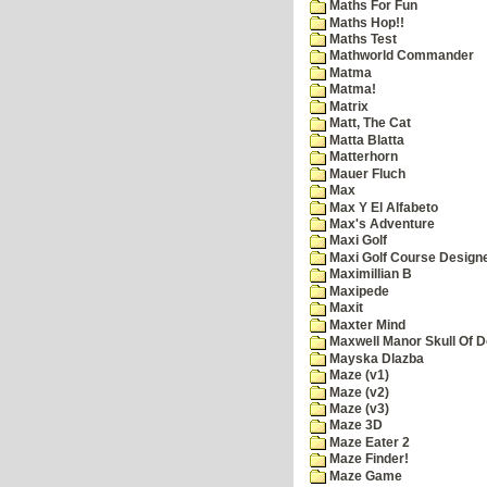
Maths For Fun
Maths Hop!!
Maths Test
Mathworld Commander
Matma
Matma!
Matrix
Matt, The Cat
Matta Blatta
Matterhorn
Mauer Fluch
Max
Max Y El Alfabeto
Max's Adventure
Maxi Golf
Maxi Golf Course Design
Maximillian B
Maxipede
Maxit
Maxter Mind
Maxwell Manor Skull Of 
Mayska Dlazba
Maze (v1)
Maze (v2)
Maze (v3)
Maze 3D
Maze Eater 2
Maze Finder!
Maze Game