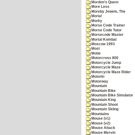
Mordon's Quest
More Less
Moreby Jewels, The
Moria!
Morky
Morse Code Trainer
Morse Code Tutor
Morsecode Master
Mortal Kombat
Moscow 1993
Most
Motie
Motorcross 800
Motorcycle Jump
Motorcycle Maze
Motorcycle Maze Rider
Motorki
Motorway
Mountain
Mountain Bike
Mountain Bike Simulator
Mountain King
Mountain Shoot
Mountain Skiing
Mountains
Mouse (v1)
Mouse (v2)
Mouse Attack
Mouse Mervin