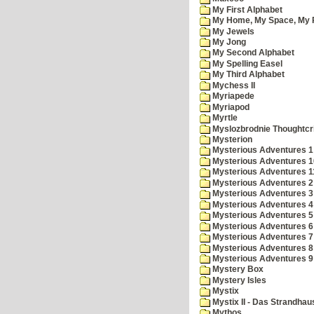
My First Alphabet
My Home, My Space, My 
My Jewels
My Jong
My Second Alphabet
My Spelling Easel
My Third Alphabet
Mychess II
Myriapede
Myriapod
Myrtle
Myslozbrodnie Thoughtc
Mysterion
Mysterious Adventures 1
Mysterious Adventures 10 
Mysterious Adventures 
Mysterious Adventures 2
Mysterious Adventures 3
Mysterious Adventures 4
Mysterious Adventures 5
Mysterious Adventures 6
Mysterious Adventures 7 
Mysterious Adventures 8
Mysterious Adventures 
Mystery Box
Mystery Isles
Mystix
Mystix II - Das Strandhau
Mythos