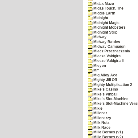
Midas Maze
Midas Touch, The
Middle Earth
Midnight
Midnight Magic
Midnight Mobsters
Midnight Strip
Midway
Midway Battles
Midway Campaign
Miecz Przeznaczenia
Miecze Valdgira
Miecze Valdgira II
Mieyen
Mif
Mig Alley Ace
Mighty Jill Off
Mighty Multiplication 2
Mike's Casino
Mike's Pinball
Mike's Slot-Machine
Mike's Slot-Machine Versi
Mikie
Milioner
Milionerzy
Milk Nuts
Milk Race
Mille Bornes (v1)
Mille Bornes (v2)