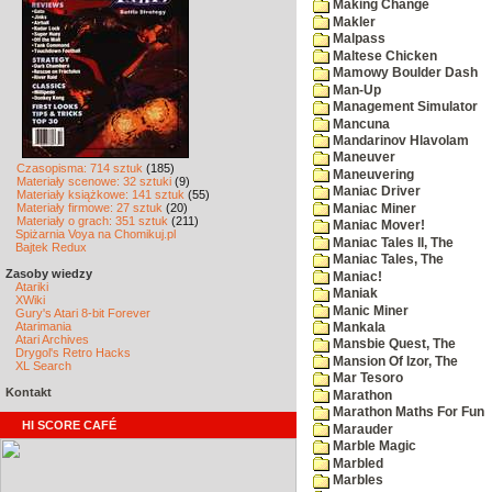
Making Change
Makler
Malpass
Maltese Chicken
Mamowy Boulder Dash
Man-Up
Management Simulator
Mancuna
Mandarinov Hlavolam
Maneuver
Czasopisma: 714 sztuk
(185)
Maneuvering
Materiały scenowe: 32 sztuki
(9)
Maniac Driver
Materiały książkowe: 141 sztuk
(55)
Materiały firmowe: 27 sztuk
(20)
Maniac Miner
Materiały o grach: 351 sztuk
(211)
Maniac Mover!
Spiżarnia Voya na Chomikuj.pl
Maniac Tales II, The
Bajtek Redux
Maniac Tales, The
Zasoby wiedzy
Maniac!
Atariki
Maniak
XWiki
Manic Miner
Gury's Atari 8-bit Forever
Atarimania
Mankala
Atari Archives
Mansbie Quest, The
Drygol's Retro Hacks
Mansion Of Izor, The
XL Search
Mar Tesoro
Kontakt
Marathon
Marathon Maths For Fun
HI SCORE CAFÉ
Marauder
Marble Magic
Marbled
Marbles