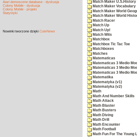
Match Maker U.S.History
Atari demoscene database - dyskusja
Colony Mobile - dyskusja
Match Maker Vocabulary
Colony Mobile - projekt
Match Maker World Geog
Statystyki
Match Maker World Histo
Match Racer
Match Up
Match Up!
Nowinki
tworzone dzięki
CuteNews
Match Wits
Matchbox
Matchbox Tic Tac Toe
Matchboxes
Matches
Matematicas
Matematicas 3 Medio Mod
Matematicas 3 Medio Mod
Matematicas 3 Medio Mod
Matematika
Matematyka (v1)
Matematyka (v2)
Math
Math And Number Skills
Math Attack
Math Blaster
Math Busters
Math Diving
Math Drill
Math Encounter
Math Football
Math Fun For The Young L