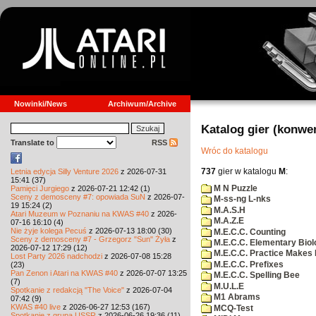
Nowinki/News
Archiwum/Archive
Katalog gier (konwe
Translate to
RSS
Wróc do katalogu
737
gier w katalogu
M
:
Letnia edycja Silly Venture 2026
z 2026-07-31
15:41 (37)
M N Puzzle
Pamięci Jurgiego
z 2026-07-21 12:42 (1)
Sceny z demosceny #7: opowiada SuN
z 2026-07-
M-ss-ng L-nks
19 15:24 (2)
M.A.S.H
Atari Muzeum w Poznaniu na KWAS #40
z 2026-
M.A.Z.E
07-16 16:10 (4)
Nie żyje kolega Pecuś
z 2026-07-13 18:00 (30)
M.E.C.C. Counting
Sceny z demosceny #7 - Grzegorz "Sun" Żyła
z
M.E.C.C. Elementary Biol
2026-07-12 17:29 (12)
M.E.C.C. Practice Makes 
Lost Party 2026 nadchodzi
z 2026-07-08 15:28
M.E.C.C. Prefixes
(23)
Pan Zenon i Atari na KWAS #40
z 2026-07-07 13:25
M.E.C.C. Spelling Bee
(7)
M.U.L.E
Spotkanie z redakcją "The Voice"
z 2026-07-04
M1 Abrams
07:42 (9)
KWAS #40 live
z 2026-06-27 12:53 (167)
MCQ-Test
Spotkanie z grupą USSR
z 2026-06-26 19:36 (11)