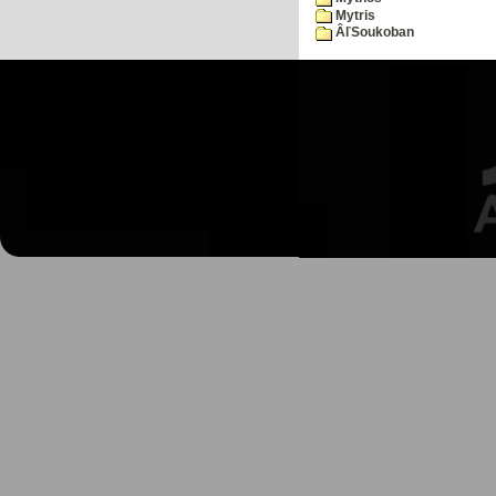
Mytris
ÂľSoukoban