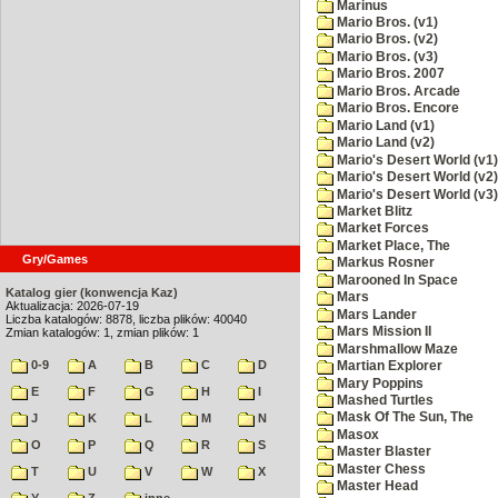
Marinus
Mario Bros. (v1)
Mario Bros. (v2)
Mario Bros. (v3)
Mario Bros. 2007
Mario Bros. Arcade
Mario Bros. Encore
Mario Land (v1)
Mario Land (v2)
Mario's Desert World (v1)
Mario's Desert World (v2)
Mario's Desert World (v3)
Market Blitz
Market Forces
Market Place, The
Gry/Games
Markus Rosner
Marooned In Space
Katalog gier (konwencja Kaz)
Mars
Aktualizacja: 2026-07-19
Mars Lander
Liczba katalogów: 8878, liczba plików: 40040
Mars Mission II
Zmian katalogów: 1, zmian plików: 1
Marshmallow Maze
0-9
A
B
C
D
Martian Explorer
Mary Poppins
E
F
G
H
I
Mashed Turtles
Mask Of The Sun, The
J
K
L
M
N
Masox
O
P
Q
R
S
Master Blaster
Master Chess
T
U
V
W
X
Master Head