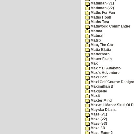
Mathman (v1)
Mathman (v2)
Maths For Fun
Maths Hop!!
Maths Test
Mathworld Commander
Matma
Matma!
Matrix
Matt, The Cat
Matta Blatta
Matterhorn
Mauer Fluch
Max
Max Y El Alfabeto
Max's Adventure
Maxi Golf
Maxi Golf Course Design
Maximillian B
Maxipede
Maxit
Maxter Mind
Maxwell Manor Skull Of 
Mayska Dlazba
Maze (v1)
Maze (v2)
Maze (v3)
Maze 3D
Maze Eater 2