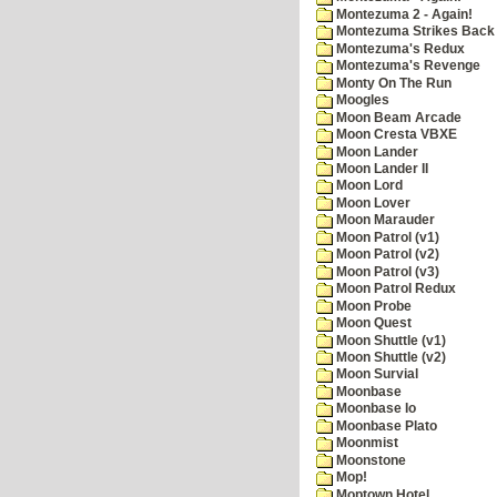
Montezuma 2 - Again!
Montezuma Strikes Back
Montezuma's Redux
Montezuma's Revenge
Monty On The Run
Moogles
Moon Beam Arcade
Moon Cresta VBXE
Moon Lander
Moon Lander II
Moon Lord
Moon Lover
Moon Marauder
Moon Patrol (v1)
Moon Patrol (v2)
Moon Patrol (v3)
Moon Patrol Redux
Moon Probe
Moon Quest
Moon Shuttle (v1)
Moon Shuttle (v2)
Moon Survial
Moonbase
Moonbase Io
Moonbase Plato
Moonmist
Moonstone
Mop!
Moptown Hotel