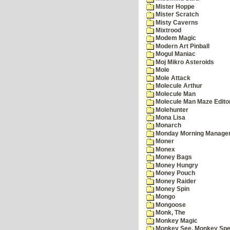
Mister Hoppe
Mister Scratch
Misty Caverns
Mixtrood
Modem Magic
Modern Art Pinball
Mogul Maniac
Moj Mikro Asteroids
Mole
Mole Attack
Molecule Arthur
Molecule Man
Molecule Man Maze Edito
Molehunter
Mona Lisa
Monarch
Monday Morning Manage
Moner
Monex
Money Bags
Money Hungry
Money Pouch
Money Raider
Money Spin
Mongo
Mongoose
Monk, The
Monkey Magic
Monkey See, Monkey Spe