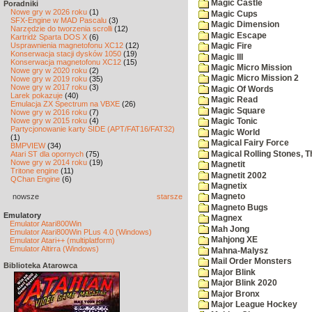
Magic Castle
Poradniki
Nowe gry w 2026 roku
(1)
Magic Cups
SFX-Engine w MAD Pascalu
(3)
Magic Dimension
Narzędzie do tworzenia scrolli
(12)
Magic Escape
Kartridż Sparta DOS X
(6)
Usprawnienia magnetofonu XC12
(12)
Magic Fire
Konserwacja stacji dysków 1050
(19)
Magic III
Konserwacja magnetofonu XC12
(15)
Magic Micro Mission
Nowe gry w 2020 roku
(2)
Magic Micro Mission 2
Nowe gry w 2019 roku
(35)
Nowe gry w 2017 roku
(3)
Magic Of Words
Larek pokazuje
(40)
Magic Read
Emulacja ZX Spectrum na VBXE
(26)
Magic Square
Nowe gry w 2016 roku
(7)
Nowe gry w 2015 roku
(4)
Magic Tonic
Partycjonowanie karty SIDE (APT/FAT16/FAT32)
Magic World
(1)
Magical Fairy Force
BMPVIEW
(34)
Magical Rolling Stones, T
Atari ST dla opornych
(75)
Nowe gry w 2014 roku
(19)
Magnetit
Tritone engine
(11)
Magnetit 2002
QChan Engine
(6)
Magnetix
nowsze
starsze
Magneto
Magneto Bugs
Emulatory
Magnex
Emulator Atari800Win
Mah Jong
Emulator Atari800Win PLus 4.0 (Windows)
Mahjong XE
Emulator Atari++ (multiplatform)
Emulator Altirra (Windows)
Mahna-Malysz
Mail Order Monsters
Biblioteka Atarowca
Major Blink
Major Blink 2020
Major Bronx
Major League Hockey