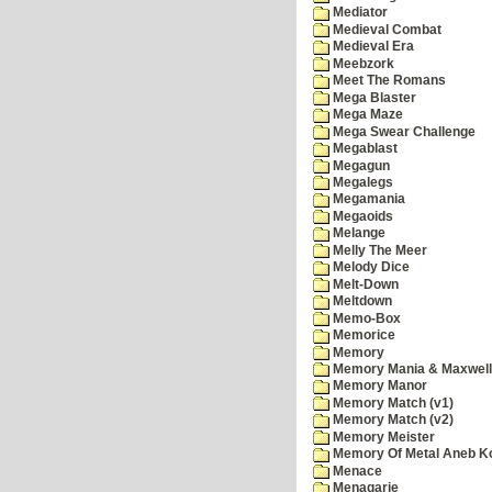
Mediator
Medieval Combat
Medieval Era
Meebzork
Meet The Romans
Mega Blaster
Mega Maze
Mega Swear Challenge
Megablast
Megagun
Megalegs
Megamania
Megaoids
Melange
Melly The Meer
Melody Dice
Melt-Down
Meltdown
Memo-Box
Memorice
Memory
Memory Mania & Maxwel
Memory Manor
Memory Match (v1)
Memory Match (v2)
Memory Meister
Memory Of Metal Aneb K
Menace
Menagarie