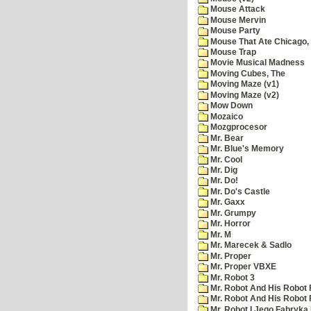
Mouse Attack
Mouse Mervin
Mouse Party
Mouse That Ate Chicago,
Mouse Trap
Movie Musical Madness
Moving Cubes, The
Moving Maze (v1)
Moving Maze (v2)
Mow Down
Mozaico
Mozgprocesor
Mr. Bear
Mr. Blue's Memory
Mr. Cool
Mr. Dig
Mr. Do!
Mr. Do's Castle
Mr. Gaxx
Mr. Grumpy
Mr. Horror
Mr. M
Mr. Marecek & Sadlo
Mr. Proper
Mr. Proper VBXE
Mr. Robot 3
Mr. Robot And His Robot 
Mr. Robot And His Robot
Mr. Robot I Jego Fabryka