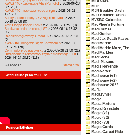
MIDI Maze
KWAS #40 - zabierzcie Atari Portfolio!
z 2026-06-23
MITE
08:12 (0)
KWAS #40 - naprawa retrosprzętu
z 2026-06-21
MJR Boulder Dash
17:15 (1)
MJR Boulder Dash 2
Sceny z demosceny #7 z Bigerem i MBR
z 2026-
MVSBC Galactica
06-19 22:08 (0)
MacPhee's Fortune
Atari Floppy Image Toolkit
z 2026-06-17 13:51 (9)
Spotkanie online z grupą LST
z 2026-06-16 16:32
Mad Games
(17)
Mad Genius
Recoil zintegrowany z macOS
z 2026-06-13 21:34
Mad Jax Death Races
(5)
KWAS #40 odbędzie się w Katowicach
z 2026-06-
Mad Marble
07 17:59 (25)
Mad Marble Maze, The
Commodore po atarowsku
z 2026-05-28 21:50 (21)
Mad Marbles
Urządzenie z rekordowo szybką transmisją SIO!
z
Mad Stone
2026-05-24 20:57 (116)
Mad! Masons
«« nowsze
starsze »»
Mad's Revenge
Mad-Netter
AtariOnline.pl na YouTube
Madhouse (v1)
Madhouse (v2)
Madhouse 2023
Mafia
Magazynier
Magia
Magia Fortuny
Magia Krysztalu
Magic (v1)
Magic (v2)
Magic (v3)
Magic Cards
Pomocnik/Helper
Magic Carpet Ride