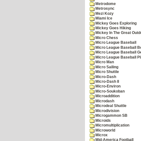
Metrodome
Metrosync
Mezi Kozy
Miami Ice
Mickey Goes Exploring
Mickey Goes Hiking
Mickey In The Great Outd
Micro Chess
Micro League Baseball
Micro League Baseball Bo
Micro League Baseball G
Micro League Baseball Pl
Micro Man
Micro Sailing
Micro Shuttle
Micro-Dash
Micro-Dash II
Micro-Environ
Micro-Soukoban
Microaddition
Microdash
Microdeal Shuttle
Microdivision
Microgammon SB
Microids
Micromultiplication
Microworld
Microx
Mid-America Football