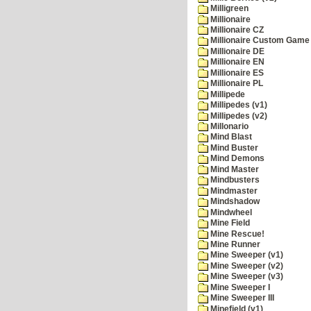
Milligreen
Millionaire
Millionaire CZ
Millionaire Custom Game 
Millionaire DE
Millionaire EN
Millionaire ES
Millionaire PL
Millipede
Millipedes (v1)
Millipedes (v2)
Millonario
Mind Blast
Mind Buster
Mind Demons
Mind Master
Mindbusters
Mindmaster
Mindshadow
Mindwheel
Mine Field
Mine Rescue!
Mine Runner
Mine Sweeper (v1)
Mine Sweeper (v2)
Mine Sweeper (v3)
Mine Sweeper I
Mine Sweeper III
Minefield (v1)