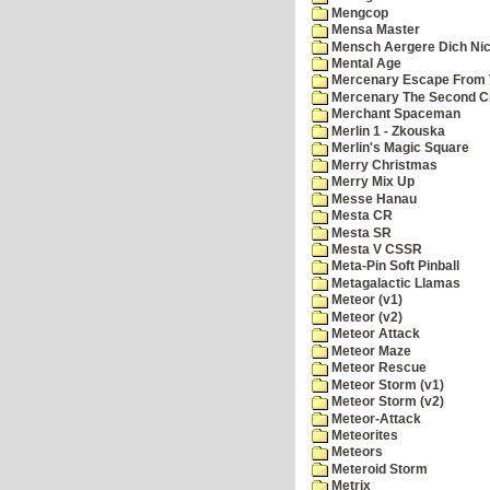
Mengcop
Mensa Master
Mensch Aergere Dich Nic
Mental Age
Mercenary Escape From 
Mercenary The Second C
Merchant Spaceman
Merlin 1 - Zkouska
Merlin's Magic Square
Merry Christmas
Merry Mix Up
Messe Hanau
Mesta CR
Mesta SR
Mesta V CSSR
Meta-Pin Soft Pinball
Metagalactic Llamas
Meteor (v1)
Meteor (v2)
Meteor Attack
Meteor Maze
Meteor Rescue
Meteor Storm (v1)
Meteor Storm (v2)
Meteor-Attack
Meteorites
Meteors
Meteroid Storm
Metrix