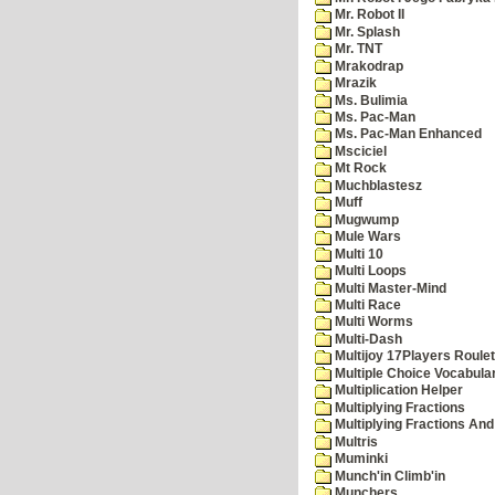
Mr. Robot II
Mr. Splash
Mr. TNT
Mrakodrap
Mrazik
Ms. Bulimia
Ms. Pac-Man
Ms. Pac-Man Enhanced
Msciciel
Mt Rock
Muchblastesz
Muff
Mugwump
Mule Wars
Multi 10
Multi Loops
Multi Master-Mind
Multi Race
Multi Worms
Multi-Dash
Multijoy 17Players Roulet
Multiple Choice Vocabula
Multiplication Helper
Multiplying Fractions
Multiplying Fractions And
Multris
Muminki
Munch'in Climb'in
Munchers