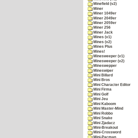
Minefield (v2)
Miner
Miner 1049er
Miner 2049er
Miner 2059er
Miner 256
Miner Jack
Mines (v1)
Mines (v2)
Mines Plus
Mines!
Minesweeper (v1)
Minesweeper (v2)
Mineswepper
Mineswiper
Mini Billard
Mini Bros
Mini Character Editor
Mini Firma
Mini Golf
Mini Jeu
Mini Kaboom
Mini Master-Mind
Mini Robbo
Mini Snake
Mini Zjadacz
Mini-Breakout
Mini-Crossword
Mini-Pacman