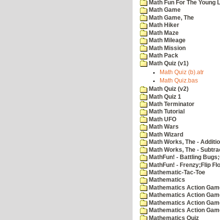
Math Fun For The Young Le
Math Game
Math Game, The
Math Hiker
Math Maze
Math Mileage
Math Mission
Math Pack
Math Quiz (v1)
Math Quiz (b).atr
Math Quiz.bas
Math Quiz (v2)
Math Quiz 1
Math Terminator
Math Tutorial
Math UFO
Math Wars
Math Wizard
Math Works, The - Additi
Math Works, The - Subtra
MathFun! - Battling Bugs
MathFun! - Frenzy;Flip Fl
Mathematic-Tac-Toe
Mathematics
Mathematics Action Games
Mathematics Action Game
Mathematics Action Game
Mathematics Action Game
Mathematics Quiz