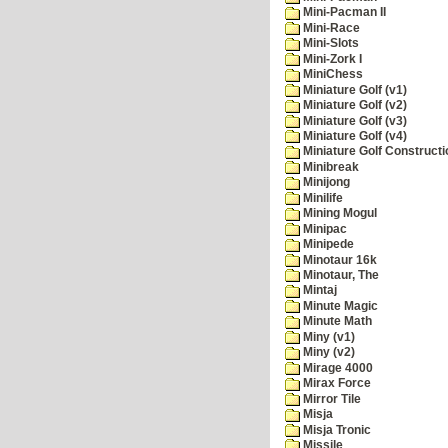
Mini-Pacman II
Mini-Race
Mini-Slots
Mini-Zork I
MiniChess
Miniature Golf (v1)
Miniature Golf (v2)
Miniature Golf (v3)
Miniature Golf (v4)
Miniature Golf Constructi
Minibreak
Minijong
Minilife
Mining Mogul
Minipac
Minipede
Minotaur 16k
Minotaur, The
Mintaj
Minute Magic
Minute Math
Miny (v1)
Miny (v2)
Mirage 4000
Mirax Force
Mirror Tile
Misja
Misja Tronic
Missile