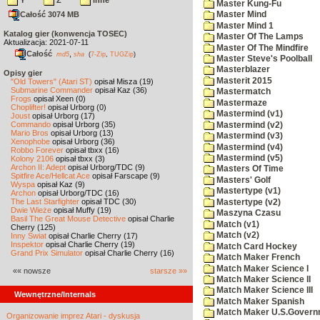
Y
Z
inne
Master Kung-Fu
Całość 3074 MB
Master Mind
Master Mind 1
Katalog gier (konwencja TOSEC)
Master Of The Lamps
Aktualizacja: 2021-07-11
Master Of The Mindfire
Całość
,
md5
sha
(
7-Zip
,
TUGZip
)
Master Steve's Poolball
Masterblazer
Opisy gier
Masterit 2015
"Old Towers" (Atari ST)
opisał Misza (19)
Submarine Commander
opisał Kaz (36)
Mastermatch
Frogs
opisał Xeen (0)
Mastermaze
Choplifter!
opisał Urborg (0)
Mastermind (v1)
Joust
opisał Urborg (17)
Commando
opisał Urborg (35)
Mastermind (v2)
Mario Bros
opisał Urborg (13)
Mastermind (v3)
Xenophobe
opisał Urborg (36)
Mastermind (v4)
Robbo Forever
opisał tbxx (16)
Mastermind (v5)
Kolony 2106
opisał tbxx (3)
Archon II: Adept
opisał Urborg/TDC (9)
Masters Of Time
Spitfire Ace/Hellcat Ace
opisał Farscape (9)
Masters' Golf
Wyspa
opisał Kaz (9)
Mastertype (v1)
Archon
opisał Urborg/TDC (16)
The Last Starfighter
opisał TDC (30)
Mastertype (v2)
Dwie Wieże
opisał Muffy (19)
Maszyna Czasu
Basil The Great Mouse Detective
opisał Charlie
Match (v1)
Cherry (125)
Match (v2)
Inny Świat
opisał Charlie Cherry (17)
Inspektor
opisał Charlie Cherry (19)
Match Card Hockey
Grand Prix Simulator
opisał Charlie Cherry (16)
Match Maker French
Match Maker Science I
«« nowsze
starsze »»
Match Maker Science II
Match Maker Science III
Wewnętrzne/Internals
Match Maker Spanish
Match Maker U.S.Govern
Organizowanie imprez Atari - dyskusja