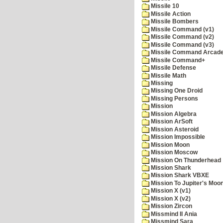
Missile 10
Missile Action
Missile Bombers
Missile Command (v1)
Missile Command (v2)
Missile Command (v3)
Missile Command Arcad
Missile Command+
Missile Defense
Missile Math
Missing
Missing One Droid
Missing Persons
Mission
Mission Algebra
Mission ArSoft
Mission Asteroid
Mission Impossible
Mission Moon
Mission Moscow
Mission On Thunderhead
Mission Shark
Mission Shark VBXE
Mission To Jupiter's Moo
Mission X (v1)
Mission X (v2)
Mission Zircon
Missmind II Ania
Missmind Sara