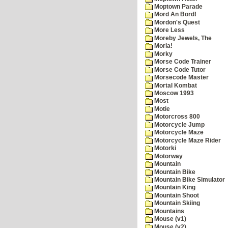
Moptown Parade
Mord An Bord!
Mordon's Quest
More Less
Moreby Jewels, The
Moria!
Morky
Morse Code Trainer
Morse Code Tutor
Morsecode Master
Mortal Kombat
Moscow 1993
Most
Motie
Motorcross 800
Motorcycle Jump
Motorcycle Maze
Motorcycle Maze Rider
Motorki
Motorway
Mountain
Mountain Bike
Mountain Bike Simulator
Mountain King
Mountain Shoot
Mountain Skiing
Mountains
Mouse (v1)
Mouse (v2)