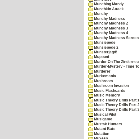
Munching Mandy
Munchkin Attack
Munchy
Munchy Madness
Munchy Madness 2
Munchy Madness 3
Munchy Madness 4
Munchy Madness Screen
Munsiepede
Munsiepede 2
Munsterjagd!
Mupouni
Murder On The Zinderneu
Murder-Mystery - Time To
Murderer
Murkomania
Mushroom
Mushroom Invasion
Music Flashcards
Music Memory
Music Theory Drills Part 
Music Theory Drills Part 2
Music Theory Drills Part 3
Musical Pilot
Musigame
Mustak Hunters
Mutant Bats
Mutation
Muxeso