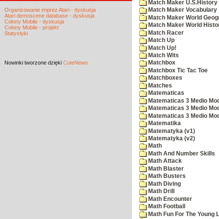
Match Maker U.S.History
Organizowanie imprez Atari - dyskusja
Match Maker Vocabulary
Atari demoscene database - dyskusja
Match Maker World Geog
Colony Mobile - dyskusja
Match Maker World Histo
Colony Mobile - projekt
Match Racer
Statystyki
Match Up
Match Up!
Match Wits
Nowinki
tworzone dzięki
CuteNews
Matchbox
Matchbox Tic Tac Toe
Matchboxes
Matches
Matematicas
Matematicas 3 Medio Mod
Matematicas 3 Medio Mod
Matematicas 3 Medio Mod
Matematika
Matematyka (v1)
Matematyka (v2)
Math
Math And Number Skills
Math Attack
Math Blaster
Math Busters
Math Diving
Math Drill
Math Encounter
Math Football
Math Fun For The Young L