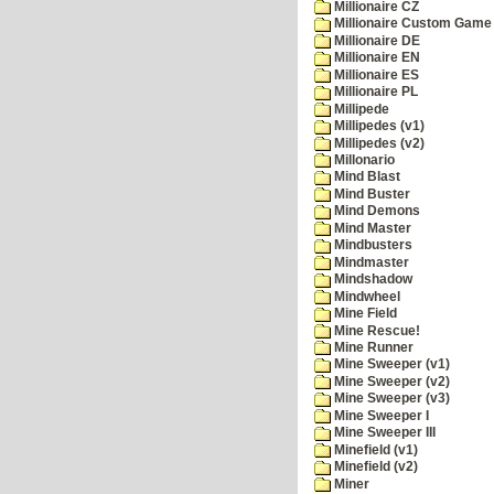
Millionaire CZ
Millionaire Custom Game 
Millionaire DE
Millionaire EN
Millionaire ES
Millionaire PL
Millipede
Millipedes (v1)
Millipedes (v2)
Millonario
Mind Blast
Mind Buster
Mind Demons
Mind Master
Mindbusters
Mindmaster
Mindshadow
Mindwheel
Mine Field
Mine Rescue!
Mine Runner
Mine Sweeper (v1)
Mine Sweeper (v2)
Mine Sweeper (v3)
Mine Sweeper I
Mine Sweeper III
Minefield (v1)
Minefield (v2)
Miner