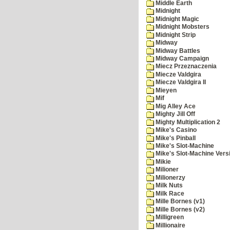
Middle Earth
Midnight
Midnight Magic
Midnight Mobsters
Midnight Strip
Midway
Midway Battles
Midway Campaign
Miecz Przeznaczenia
Miecze Valdgira
Miecze Valdgira II
Mieyen
Mif
Mig Alley Ace
Mighty Jill Off
Mighty Multiplication 2
Mike's Casino
Mike's Pinball
Mike's Slot-Machine
Mike's Slot-Machine Versi
Mikie
Milioner
Milionerzy
Milk Nuts
Milk Race
Mille Bornes (v1)
Mille Bornes (v2)
Milligreen
Millionaire