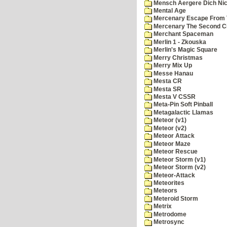
Mensch Aergere Dich Nic
Mental Age
Mercenary Escape From 
Mercenary The Second C
Merchant Spaceman
Merlin 1 - Zkouska
Merlin's Magic Square
Merry Christmas
Merry Mix Up
Messe Hanau
Mesta CR
Mesta SR
Mesta V CSSR
Meta-Pin Soft Pinball
Metagalactic Llamas
Meteor (v1)
Meteor (v2)
Meteor Attack
Meteor Maze
Meteor Rescue
Meteor Storm (v1)
Meteor Storm (v2)
Meteor-Attack
Meteorites
Meteors
Meteroid Storm
Metrix
Metrodome
Metrosync