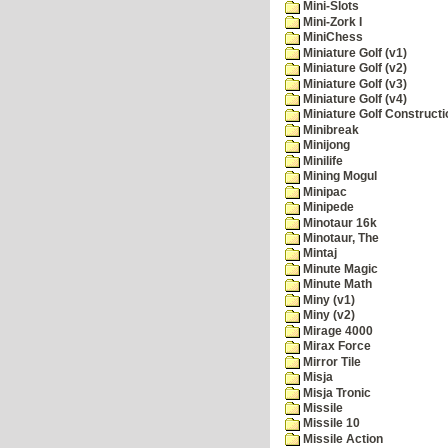
Mini-Slots
Mini-Zork I
MiniChess
Miniature Golf (v1)
Miniature Golf (v2)
Miniature Golf (v3)
Miniature Golf (v4)
Miniature Golf Constructi
Minibreak
Minijong
Minilife
Mining Mogul
Minipac
Minipede
Minotaur 16k
Minotaur, The
Mintaj
Minute Magic
Minute Math
Miny (v1)
Miny (v2)
Mirage 4000
Mirax Force
Mirror Tile
Misja
Misja Tronic
Missile
Missile 10
Missile Action