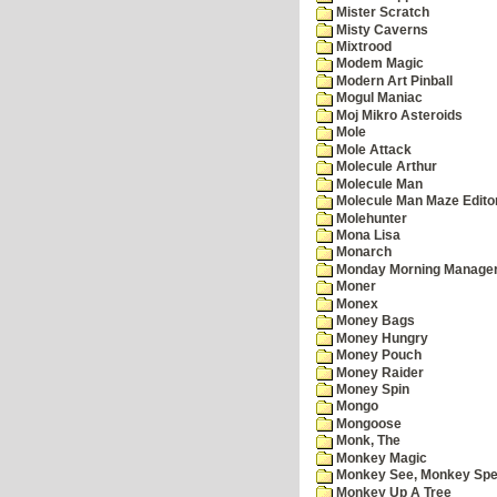
Mister Scratch
Misty Caverns
Mixtrood
Modem Magic
Modern Art Pinball
Mogul Maniac
Moj Mikro Asteroids
Mole
Mole Attack
Molecule Arthur
Molecule Man
Molecule Man Maze Edito
Molehunter
Mona Lisa
Monarch
Monday Morning Manage
Moner
Monex
Money Bags
Money Hungry
Money Pouch
Money Raider
Money Spin
Mongo
Mongoose
Monk, The
Monkey Magic
Monkey See, Monkey Spe
Monkey Up A Tree