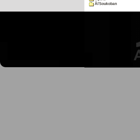
ÂľSoukoban