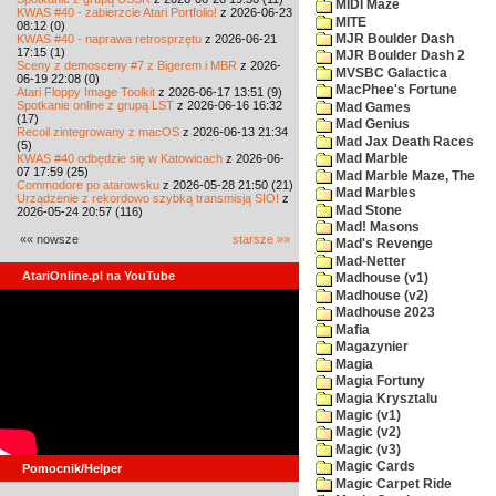
MIDI Maze
KWAS #40 - zabierzcie Atari Portfolio!
z 2026-06-23
MITE
08:12 (0)
KWAS #40 - naprawa retrosprzętu
z 2026-06-21
MJR Boulder Dash
17:15 (1)
MJR Boulder Dash 2
Sceny z demosceny #7 z Bigerem i MBR
z 2026-
MVSBC Galactica
06-19 22:08 (0)
MacPhee's Fortune
Atari Floppy Image Toolkit
z 2026-06-17 13:51 (9)
Spotkanie online z grupą LST
z 2026-06-16 16:32
Mad Games
(17)
Mad Genius
Recoil zintegrowany z macOS
z 2026-06-13 21:34
Mad Jax Death Races
(5)
KWAS #40 odbędzie się w Katowicach
z 2026-06-
Mad Marble
07 17:59 (25)
Mad Marble Maze, The
Commodore po atarowsku
z 2026-05-28 21:50 (21)
Mad Marbles
Urządzenie z rekordowo szybką transmisją SIO!
z
Mad Stone
2026-05-24 20:57 (116)
Mad! Masons
«« nowsze
starsze »»
Mad's Revenge
Mad-Netter
AtariOnline.pl na YouTube
Madhouse (v1)
Madhouse (v2)
Madhouse 2023
Mafia
Magazynier
Magia
Magia Fortuny
Magia Krysztalu
Magic (v1)
Magic (v2)
Magic (v3)
Magic Cards
Pomocnik/Helper
Magic Carpet Ride