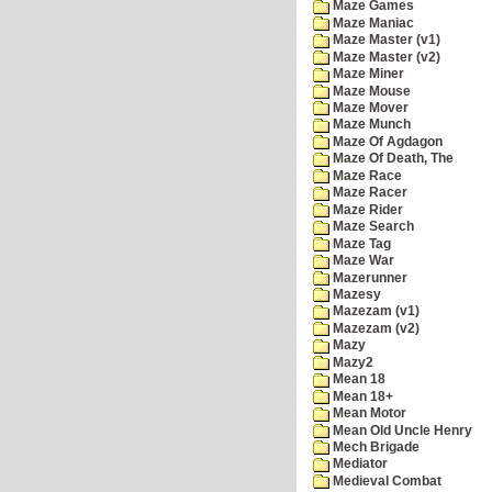
Maze Games
Maze Maniac
Maze Master (v1)
Maze Master (v2)
Maze Miner
Maze Mouse
Maze Mover
Maze Munch
Maze Of Agdagon
Maze Of Death, The
Maze Race
Maze Racer
Maze Rider
Maze Search
Maze Tag
Maze War
Mazerunner
Mazesy
Mazezam (v1)
Mazezam (v2)
Mazy
Mazy2
Mean 18
Mean 18+
Mean Motor
Mean Old Uncle Henry
Mech Brigade
Mediator
Medieval Combat