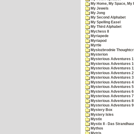
My Home, My Space, My 
My Jewels
My Jong
My Second Alphabet
My Spelling Easel
My Third Alphabet
Mychess II
Myriapede
Myriapod
Myrtle
Myslozbrodnie Thoughtc
Mysterion
Mysterious Adventures 1
Mysterious Adventures 10 
Mysterious Adventures 
Mysterious Adventures 2
Mysterious Adventures 3
Mysterious Adventures 4
Mysterious Adventures 5
Mysterious Adventures 6
Mysterious Adventures 7 
Mysterious Adventures 8
Mysterious Adventures 
Mystery Box
Mystery Isles
Mystix
Mystix II - Das Strandhau
Mythos
Mytris