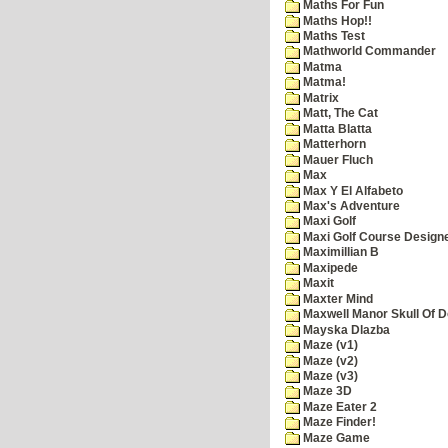
Maths For Fun
Maths Hop!!
Maths Test
Mathworld Commander
Matma
Matma!
Matrix
Matt, The Cat
Matta Blatta
Matterhorn
Mauer Fluch
Max
Max Y El Alfabeto
Max's Adventure
Maxi Golf
Maxi Golf Course Design
Maximillian B
Maxipede
Maxit
Maxter Mind
Maxwell Manor Skull Of 
Mayska Dlazba
Maze (v1)
Maze (v2)
Maze (v3)
Maze 3D
Maze Eater 2
Maze Finder!
Maze Game