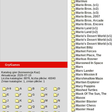
Marinus
Mario Bros. (v1)
Mario Bros. (v2)
Mario Bros. (v3)
Mario Bros. 2007
Mario Bros. Arcade
Mario Bros. Encore
Mario Land (v1)
Mario Land (v2)
Mario's Desert World (v1)
Mario's Desert World (v2)
Mario's Desert World (v3)
Market Blitz
Market Forces
Market Place, The
Markus Rosner
Marooned In Space
Gry/Games
Mars
Mars Lander
Katalog gier (konwencja Kaz)
Mars Mission II
Aktualizacja: 2026-07-19
Liczba katalogów: 8878, liczba plików: 40040
Marshmallow Maze
Zmian katalogów: 1, zmian plików: 1
Martian Explorer
Mary Poppins
0-9
A
B
C
D
Mashed Turtles
Mask Of The Sun, The
E
F
G
H
I
Masox
J
K
L
M
N
Master Blaster
Master Chess
O
P
Q
R
S
Master Head