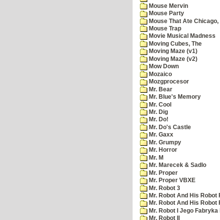
Mouse Mervin
Mouse Party
Mouse That Ate Chicago,
Mouse Trap
Movie Musical Madness
Moving Cubes, The
Moving Maze (v1)
Moving Maze (v2)
Mow Down
Mozaico
Mozgprocesor
Mr. Bear
Mr. Blue's Memory
Mr. Cool
Mr. Dig
Mr. Do!
Mr. Do's Castle
Mr. Gaxx
Mr. Grumpy
Mr. Horror
Mr. M
Mr. Marecek & Sadlo
Mr. Proper
Mr. Proper VBXE
Mr. Robot 3
Mr. Robot And His Robot 
Mr. Robot And His Robot
Mr. Robot I Jego Fabryka
Mr. Robot II