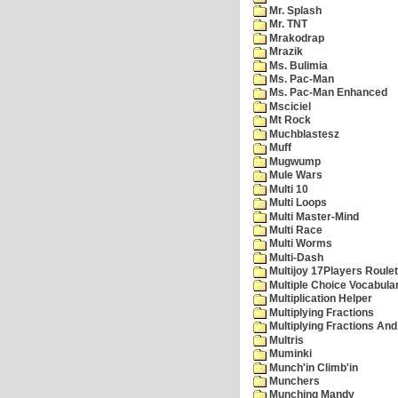
Mr. Splash
Mr. TNT
Mrakodrap
Mrazik
Ms. Bulimia
Ms. Pac-Man
Ms. Pac-Man Enhanced
Msciciel
Mt Rock
Muchblastesz
Muff
Mugwump
Mule Wars
Multi 10
Multi Loops
Multi Master-Mind
Multi Race
Multi Worms
Multi-Dash
Multijoy 17Players Roulet
Multiple Choice Vocabula
Multiplication Helper
Multiplying Fractions
Multiplying Fractions And
Multris
Muminki
Munch'in Climb'in
Munchers
Munching Mandy