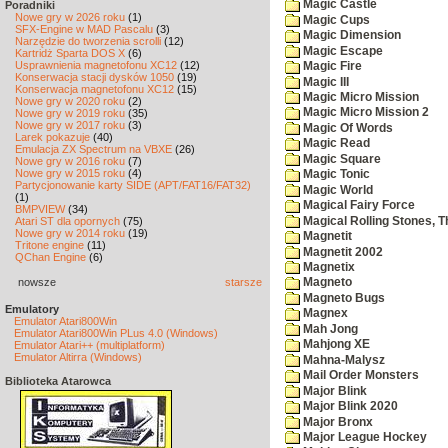
Magic Castle
Poradniki
Nowe gry w 2026 roku
(1)
Magic Cups
SFX-Engine w MAD Pascalu
(3)
Magic Dimension
Narzędzie do tworzenia scrolli
(12)
Magic Escape
Kartridż Sparta DOS X
(6)
Usprawnienia magnetofonu XC12
(12)
Magic Fire
Konserwacja stacji dysków 1050
(19)
Magic III
Konserwacja magnetofonu XC12
(15)
Magic Micro Mission
Nowe gry w 2020 roku
(2)
Magic Micro Mission 2
Nowe gry w 2019 roku
(35)
Nowe gry w 2017 roku
(3)
Magic Of Words
Larek pokazuje
(40)
Magic Read
Emulacja ZX Spectrum na VBXE
(26)
Magic Square
Nowe gry w 2016 roku
(7)
Nowe gry w 2015 roku
(4)
Magic Tonic
Partycjonowanie karty SIDE (APT/FAT16/FAT32)
Magic World
(1)
Magical Fairy Force
BMPVIEW
(34)
Magical Rolling Stones, T
Atari ST dla opornych
(75)
Nowe gry w 2014 roku
(19)
Magnetit
Tritone engine
(11)
Magnetit 2002
QChan Engine
(6)
Magnetix
nowsze
starsze
Magneto
Magneto Bugs
Emulatory
Magnex
Emulator Atari800Win
Mah Jong
Emulator Atari800Win PLus 4.0 (Windows)
Mahjong XE
Emulator Atari++ (multiplatform)
Emulator Altirra (Windows)
Mahna-Malysz
Mail Order Monsters
Biblioteka Atarowca
Major Blink
Major Blink 2020
Major Bronx
Major League Hockey