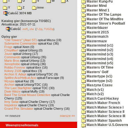
T
U
V
W
X
Master Kung-Fu
Master Mind
Y
Z
inne
Master Mind 1
Całość 3074 MB
Master Of The Lamps
Master Of The Mindfire
Katalog gier (konwencja TOSEC)
Master Steve's Poolball
Aktualizacja: 2021-07-11
Masterblazer
Całość
,
md5
sha
(
7-Zip
,
TUGZip
)
Masterit 2015
Opisy gier
Mastermatch
"Old Towers" (Atari ST)
opisał Misza (19)
Mastermaze
Submarine Commander
opisał Kaz (36)
Mastermind (v1)
Frogs
opisał Xeen (0)
Mastermind (v2)
Choplifter!
opisał Urborg (0)
Joust
opisał Urborg (17)
Mastermind (v3)
Commando
opisał Urborg (35)
Mastermind (v4)
Mario Bros
opisał Urborg (13)
Mastermind (v5)
Xenophobe
opisał Urborg (36)
Robbo Forever
opisał tbxx (16)
Masters Of Time
Kolony 2106
opisał tbxx (3)
Masters' Golf
Archon II: Adept
opisał Urborg/TDC (9)
Mastertype (v1)
Spitfire Ace/Hellcat Ace
opisał Farscape (9)
Mastertype (v2)
Wyspa
opisał Kaz (9)
Archon
opisał Urborg/TDC (16)
Maszyna Czasu
The Last Starfighter
opisał TDC (30)
Match (v1)
Dwie Wieże
opisał Muffy (19)
Match (v2)
Basil The Great Mouse Detective
opisał Charlie
Cherry (125)
Match Card Hockey
Inny Świat
opisał Charlie Cherry (17)
Match Maker French
Inspektor
opisał Charlie Cherry (19)
Match Maker Science I
Grand Prix Simulator
opisał Charlie Cherry (16)
Match Maker Science II
«« nowsze
starsze »»
Match Maker Science III
Match Maker Spanish
Match Maker U.S.Govern
Wewnętrzne/Internals