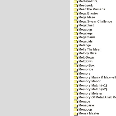
Medieval Era
Meebzork
Meet The Romans
Mega Blaster
Mega Maze
Mega Swear Challenge
Megablast
Megagun
Megalegs
Megamania
Megaoids
Melange
Melly The Meer
Melody Dice
Melt-Down
Meltdown
Memo-Box
Memorice
Memory
Memory Mania & Maxwel
Memory Manor
Memory Match (v1)
Memory Match (v2)
Memory Meister
Memory Of Metal Aneb K
Menace
Menagarie
Mengcop
Mensa Master