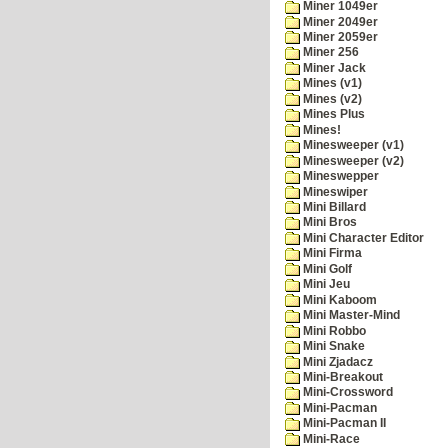
Miner 1049er
Miner 2049er
Miner 2059er
Miner 256
Miner Jack
Mines (v1)
Mines (v2)
Mines Plus
Mines!
Minesweeper (v1)
Minesweeper (v2)
Mineswepper
Mineswiper
Mini Billard
Mini Bros
Mini Character Editor
Mini Firma
Mini Golf
Mini Jeu
Mini Kaboom
Mini Master-Mind
Mini Robbo
Mini Snake
Mini Zjadacz
Mini-Breakout
Mini-Crossword
Mini-Pacman
Mini-Pacman II
Mini-Race