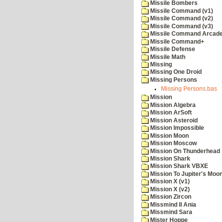
Missile Bombers
Missile Command (v1)
Missile Command (v2)
Missile Command (v3)
Missile Command Arcad
Missile Command+
Missile Defense
Missile Math
Missing
Missing One Droid
Missing Persons
Missing Persons.bas
Mission
Mission Algebra
Mission ArSoft
Mission Asteroid
Mission Impossible
Mission Moon
Mission Moscow
Mission On Thunderhead
Mission Shark
Mission Shark VBXE
Mission To Jupiter's Moo
Mission X (v1)
Mission X (v2)
Mission Zircon
Missmind II Ania
Missmind Sara
Mister Hoppe