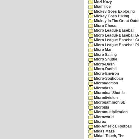
Mezi Kozy
Miami Ice
Mickey Goes Exploring
Mickey Goes Hiking
Mickey In The Great Outd
Micro Chess
Micro League Baseball
Micro League Baseball Bo
Micro League Baseball G
Micro League Baseball Pl
Micro Man
Micro Sailing
Micro Shuttle
Micro-Dash
Micro-Dash II
Micro-Environ
Micro-Soukoban
Microaddition
Microdash
Microdeal Shuttle
Microdivision
Microgammon SB
Microids
Micromultiplication
Microworld
Microx
Mid-America Football
Midas Maze
Midas Touch, The