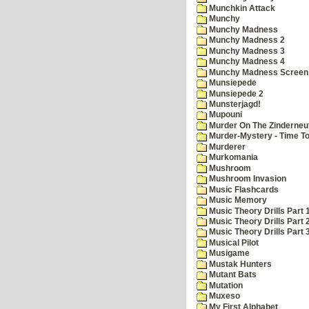
Munchkin Attack
Munchy
Munchy Madness
Munchy Madness 2
Munchy Madness 3
Munchy Madness 4
Munchy Madness Screen
Munsiepede
Munsiepede 2
Munsterjagd!
Mupouni
Murder On The Zinderneu
Murder-Mystery - Time To
Murderer
Murkomania
Mushroom
Mushroom Invasion
Music Flashcards
Music Memory
Music Theory Drills Part 
Music Theory Drills Part 2
Music Theory Drills Part 3
Musical Pilot
Musigame
Mustak Hunters
Mutant Bats
Mutation
Muxeso
My First Alphabet