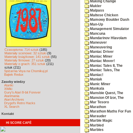
Making Change
Makler
Malpass
Maltese Chicken
Mamowy Boulder Dash
Man-Up
Management Simulator
Mancuna
Mandarinov Hlavolam
Maneuver
Maneuvering
Czasopisma: 714 sztuk
(185)
Maniac Driver
Materiały scenowe: 32 sztuki
(9)
Maniac Miner
Materiały książkowe: 141 sztuk
(55)
Materiały firmowe: 27 sztuk
(20)
Maniac Mover!
Materiały o grach: 351 sztuk
(211)
Maniac Tales II, The
sztuk (211)
Maniac Tales, The
Spiżarnia Voya na Chomikuj.pl
Bajtek Redux
Maniac!
Maniak
Zasoby wiedzy
Manic Miner
Atariki
Mankala
XWiki
Gury's Atari 8-bit Forever
Mansbie Quest, The
Atarimania
Mansion Of Izor, The
Atari Archives
Mar Tesoro
Drygol's Retro Hacks
XL Search
Marathon
Marathon Maths For Fun
Kontakt
Marauder
Marble Magic
HI SCORE CAFÉ
Marbled
Marbles