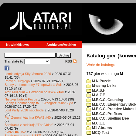
Nowinki/News
Archiwum/Archive
Katalog gier (konwe
Translate to
RSS
Wróc do katalogu
737
gier w katalogu
M
:
Letnia edycja Silly Venture 2026
z 2026-07-31
15:41 (36)
M N Puzzle
Pamięci Jurgiego
z 2026-07-21 12:42 (1)
Sceny z demosceny #7: opowiada SuN
z 2026-07-
M-ss-ng L-nks
19 15:24 (2)
M.A.S.H
Atari Muzeum w Poznaniu na KWAS #40
z 2026-
M.A.Z.E
07-16 16:10 (4)
Nie żyje kolega Pecuś
z 2026-07-13 18:00 (30)
M.E.C.C. Counting
Sceny z demosceny #7 - Grzegorz "Sun" Żyła
z
M.E.C.C. Elementary Biol
2026-07-12 17:29 (12)
M.E.C.C. Practice Makes 
Lost Party 2026 nadchodzi
z 2026-07-08 15:28
M.E.C.C. Prefixes
(23)
Pan Zenon i Atari na KWAS #40
z 2026-07-07 13:25
M.E.C.C. Spelling Bee
(7)
M.U.L.E
Spotkanie z redakcją "The Voice"
z 2026-07-04
M1 Abrams
07:42 (9)
KWAS #40 live
z 2026-06-27 12:53 (167)
MCQ-Test
Spotkanie z grupą USSR
z 2026-06-26 19:36 (11)