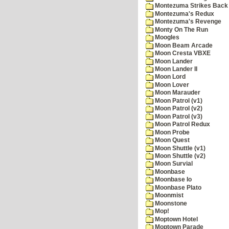
Montezuma Strikes Back
Montezuma's Redux
Montezuma's Revenge
Monty On The Run
Moogles
Moon Beam Arcade
Moon Cresta VBXE
Moon Lander
Moon Lander II
Moon Lord
Moon Lover
Moon Marauder
Moon Patrol (v1)
Moon Patrol (v2)
Moon Patrol (v3)
Moon Patrol Redux
Moon Probe
Moon Quest
Moon Shuttle (v1)
Moon Shuttle (v2)
Moon Survial
Moonbase
Moonbase Io
Moonbase Plato
Moonmist
Moonstone
Mop!
Moptown Hotel
Moptown Parade