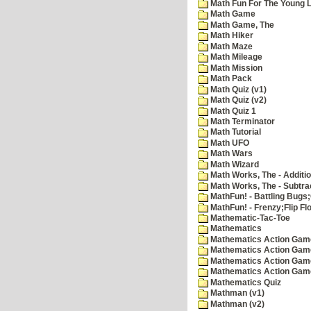
Math Fun For The Young Le
Math Game
Math Game, The
Math Hiker
Math Maze
Math Mileage
Math Mission
Math Pack
Math Quiz (v1)
Math Quiz (v2)
Math Quiz 1
Math Terminator
Math Tutorial
Math UFO
Math Wars
Math Wizard
Math Works, The - Additi
Math Works, The - Subtra
MathFun! - Battling Bugs
MathFun! - Frenzy;Flip Fl
Mathematic-Tac-Toe
Mathematics
Mathematics Action Games
Mathematics Action Game
Mathematics Action Game
Mathematics Action Game
Mathematics Quiz
Mathman (v1)
Mathman (v2)