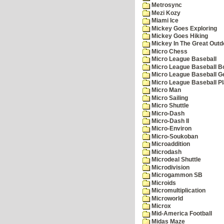
Metrosync
Mezi Kozy
Miami Ice
Mickey Goes Exploring
Mickey Goes Hiking
Mickey In The Great Outd
Micro Chess
Micro League Baseball
Micro League Baseball Bo
Micro League Baseball G
Micro League Baseball Pl
Micro Man
Micro Sailing
Micro Shuttle
Micro-Dash
Micro-Dash II
Micro-Environ
Micro-Soukoban
Microaddition
Microdash
Microdeal Shuttle
Microdivision
Microgammon SB
Microids
Micromultiplication
Microworld
Microx
Mid-America Football
Midas Maze