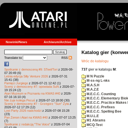
Nowinki/News
Archiwum/Archive
Katalog gier (konwe
Translate to
RSS
Wróc do katalogu
737
gier w katalogu
M
:
Spotkanie z demosceną #9: STeel/Tori
z 2026-08-
07 20:49 (6)
M N Puzzle
Letnia edycja Silly Venture 2026
z 2026-07-31
15:41 (38)
M-ss-ng L-nks
Pamięci Jurgiego
z 2026-07-21 12:42 (1)
M.A.S.H
Sceny z demosceny #7: opowiada SuN
z 2026-07-
M.A.Z.E
19 15:24 (2)
Atari Muzeum w Poznaniu na KWAS #40
z 2026-
M.E.C.C. Counting
07-16 16:10 (4)
M.E.C.C. Elementary Biol
Nie żyje kolega Pecuś
z 2026-07-13 18:00 (30)
M.E.C.C. Practice Makes 
Sceny z demosceny #7 - Grzegorz "Sun" Żyła
z
M.E.C.C. Prefixes
2026-07-12 17:29 (12)
Lost Party 2026 nadchodzi
z 2026-07-08 15:28
M.E.C.C. Spelling Bee
(23)
M.U.L.E
Pan Zenon i Atari na KWAS #40
z 2026-07-07 13:25
M1 Abrams
(7)
Spotkanie z redakcją "The Voice"
z 2026-07-04
MCQ-Test
07:42 (9)