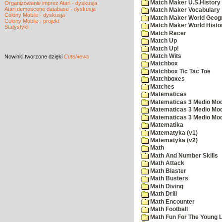
Match Maker U.S.History
Organizowanie imprez Atari - dyskusja
Atari demoscene database - dyskusja
Match Maker Vocabulary
Colony Mobile - dyskusja
Match Maker World Geog
Colony Mobile - projekt
Match Maker World Histo
Statystyki
Match Racer
Match Up
Match Up!
Match Wits
Nowinki
tworzone dzięki
CuteNews
Matchbox
Matchbox Tic Tac Toe
Matchboxes
Matches
Matematicas
Matematicas 3 Medio Mod
Matematicas 3 Medio Mod
Matematicas 3 Medio Mod
Matematika
Matematyka (v1)
Matematyka (v2)
Math
Math And Number Skills
Math Attack
Math Blaster
Math Busters
Math Diving
Math Drill
Math Encounter
Math Football
Math Fun For The Young L