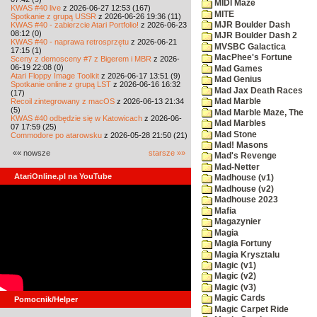
MIDI Maze
KWAS #40 live
z 2026-06-27 12:53 (167)
MITE
Spotkanie z grupą USSR
z 2026-06-26 19:36 (11)
KWAS #40 - zabierzcie Atari Portfolio!
z 2026-06-23
MJR Boulder Dash
08:12 (0)
MJR Boulder Dash 2
KWAS #40 - naprawa retrosprzętu
z 2026-06-21
MVSBC Galactica
17:15 (1)
MacPhee's Fortune
Sceny z demosceny #7 z Bigerem i MBR
z 2026-
06-19 22:08 (0)
Mad Games
Atari Floppy Image Toolkit
z 2026-06-17 13:51 (9)
Mad Genius
Spotkanie online z grupą LST
z 2026-06-16 16:32
Mad Jax Death Races
(17)
Recoil zintegrowany z macOS
z 2026-06-13 21:34
Mad Marble
(5)
Mad Marble Maze, The
KWAS #40 odbędzie się w Katowicach
z 2026-06-
Mad Marbles
07 17:59 (25)
Mad Stone
Commodore po atarowsku
z 2026-05-28 21:50 (21)
Mad! Masons
«« nowsze
starsze »»
Mad's Revenge
Mad-Netter
AtariOnline.pl na YouTube
Madhouse (v1)
Madhouse (v2)
Madhouse 2023
Mafia
Magazynier
Magia
Magia Fortuny
Magia Krysztalu
Magic (v1)
Magic (v2)
Magic (v3)
Magic Cards
Pomocnik/Helper
Magic Carpet Ride