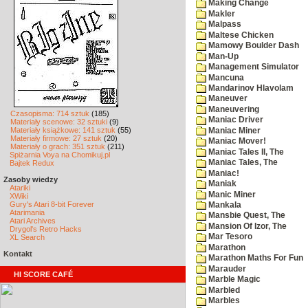
Making Change
Makler
Malpass
Maltese Chicken
Mamowy Boulder Dash
Man-Up
Management Simulator
Mancuna
Mandarinov Hlavolam
Maneuver
Maneuvering
Czasopisma: 714 sztuk
(185)
Maniac Driver
Materiały scenowe: 32 sztuki
(9)
Materiały książkowe: 141 sztuk
(55)
Maniac Miner
Materiały firmowe: 27 sztuk
(20)
Maniac Mover!
Materiały o grach: 351 sztuk
(211)
Maniac Tales II, The
Spiżarnia Voya na Chomikuj.pl
Maniac Tales, The
Bajtek Redux
Maniac!
Zasoby wiedzy
Maniak
Atariki
Manic Miner
XWiki
Gury's Atari 8-bit Forever
Mankala
Atarimania
Mansbie Quest, The
Atari Archives
Mansion Of Izor, The
Drygol's Retro Hacks
Mar Tesoro
XL Search
Marathon
Kontakt
Marathon Maths For Fun
Marauder
HI SCORE CAFÉ
Marble Magic
Marbled
Marbles