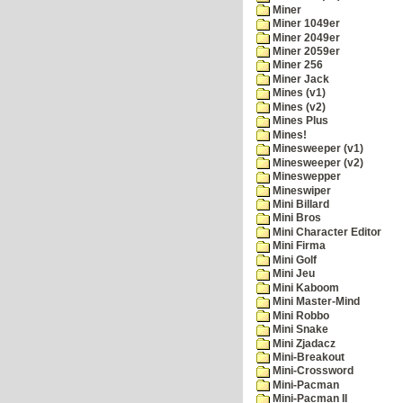
Miner
Miner 1049er
Miner 2049er
Miner 2059er
Miner 256
Miner Jack
Mines (v1)
Mines (v2)
Mines Plus
Mines!
Minesweeper (v1)
Minesweeper (v2)
Mineswepper
Mineswiper
Mini Billard
Mini Bros
Mini Character Editor
Mini Firma
Mini Golf
Mini Jeu
Mini Kaboom
Mini Master-Mind
Mini Robbo
Mini Snake
Mini Zjadacz
Mini-Breakout
Mini-Crossword
Mini-Pacman
Mini-Pacman II