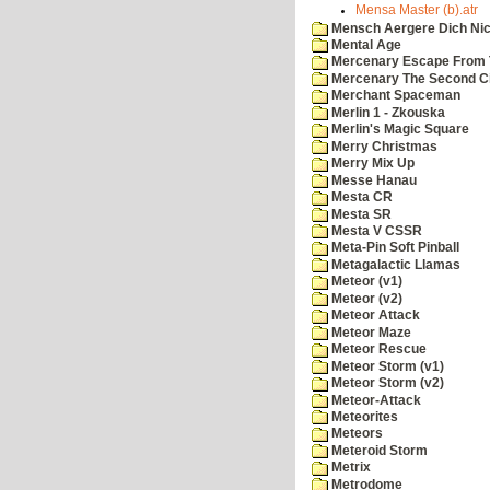
Mensa Master (b).atr
Mensch Aergere Dich Nic
Mental Age
Mercenary Escape From 
Mercenary The Second C
Merchant Spaceman
Merlin 1 - Zkouska
Merlin's Magic Square
Merry Christmas
Merry Mix Up
Messe Hanau
Mesta CR
Mesta SR
Mesta V CSSR
Meta-Pin Soft Pinball
Metagalactic Llamas
Meteor (v1)
Meteor (v2)
Meteor Attack
Meteor Maze
Meteor Rescue
Meteor Storm (v1)
Meteor Storm (v2)
Meteor-Attack
Meteorites
Meteors
Meteroid Storm
Metrix
Metrodome