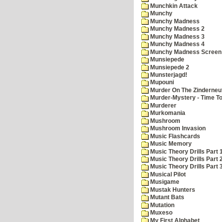
Munchkin Attack
Munchy
Munchy Madness
Munchy Madness 2
Munchy Madness 3
Munchy Madness 4
Munchy Madness Screen
Munsiepede
Munsiepede 2
Munsterjagd!
Mupouni
Murder On The Zinderneu
Murder-Mystery - Time To
Murderer
Murkomania
Mushroom
Mushroom Invasion
Music Flashcards
Music Memory
Music Theory Drills Part 
Music Theory Drills Part 2
Music Theory Drills Part 3
Musical Pilot
Musigame
Mustak Hunters
Mutant Bats
Mutation
Muxeso
My First Alphabet