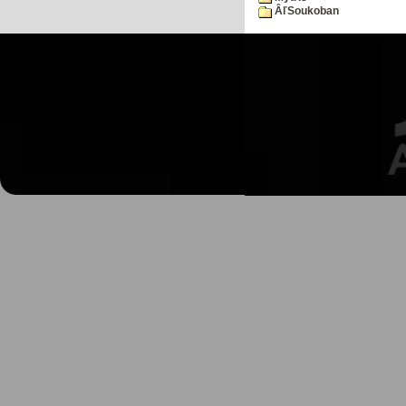
ÂľSoukoban