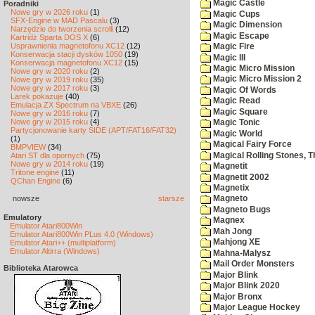
Magic Castle
Poradniki
Nowe gry w 2026 roku
(1)
Magic Cups
SFX-Engine w MAD Pascalu
(3)
Magic Dimension
Narzędzie do tworzenia scrolli
(12)
Magic Escape
Kartridż Sparta DOS X
(6)
Usprawnienia magnetofonu XC12
(12)
Magic Fire
Konserwacja stacji dysków 1050
(19)
Magic III
Konserwacja magnetofonu XC12
(15)
Magic Micro Mission
Nowe gry w 2020 roku
(2)
Magic Micro Mission 2
Nowe gry w 2019 roku
(35)
Nowe gry w 2017 roku
(3)
Magic Of Words
Larek pokazuje
(40)
Magic Read
Emulacja ZX Spectrum na VBXE
(26)
Magic Square
Nowe gry w 2016 roku
(7)
Nowe gry w 2015 roku
(4)
Magic Tonic
Partycjonowanie karty SIDE (APT/FAT16/FAT32)
Magic World
(1)
Magical Fairy Force
BMPVIEW
(34)
Magical Rolling Stones, T
Atari ST dla opornych
(75)
Nowe gry w 2014 roku
(19)
Magnetit
Tritone engine
(11)
Magnetit 2002
QChan Engine
(6)
Magnetix
nowsze
starsze
Magneto
Magneto Bugs
Emulatory
Magnex
Emulator Atari800Win
Mah Jong
Emulator Atari800Win PLus 4.0 (Windows)
Mahjong XE
Emulator Atari++ (multiplatform)
Emulator Altirra (Windows)
Mahna-Malysz
Mail Order Monsters
Biblioteka Atarowca
Major Blink
Major Blink 2020
Major Bronx
Major League Hockey