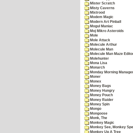
Mister Scratch
Misty Caverns
Mixtrood
Modem Magic
Modern Art Pinball
Mogul Maniac
Moj Mikro Asteroids
Mole
Mole Attack
Molecule Arthur
Molecule Man
Molecule Man Maze Edito
Molehunter
Mona Lisa
Monarch
Monday Morning Manage
Moner
Monex
Money Bags
Money Hungry
Money Pouch
Money Raider
Money Spin
Mongo
Mongoose
Monk, The
Monkey Magic
Monkey See, Monkey Spe
Monkey Up A Tree