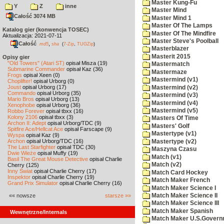
Master Kung-Fu
Y
Z
inne
Master Mind
Całość 3074 MB
Master Mind 1
Master Of The Lamps
Katalog gier (konwencja TOSEC)
Master Of The Mindfire
Aktualizacja: 2021-07-11
Master Steve's Poolball
Całość
,
md5
sha
(
7-Zip
,
TUGZip
)
Masterblazer
Masterit 2015
Opisy gier
"Old Towers" (Atari ST)
opisał Misza (19)
Mastermatch
Submarine Commander
opisał Kaz (36)
Mastermaze
Frogs
opisał Xeen (0)
Mastermind (v1)
Choplifter!
opisał Urborg (0)
Joust
opisał Urborg (17)
Mastermind (v2)
Commando
opisał Urborg (35)
Mastermind (v3)
Mario Bros
opisał Urborg (13)
Mastermind (v4)
Xenophobe
opisał Urborg (36)
Mastermind (v5)
Robbo Forever
opisał tbxx (16)
Kolony 2106
opisał tbxx (3)
Masters Of Time
Archon II: Adept
opisał Urborg/TDC (9)
Masters' Golf
Spitfire Ace/Hellcat Ace
opisał Farscape (9)
Mastertype (v1)
Wyspa
opisał Kaz (9)
Archon
opisał Urborg/TDC (16)
Mastertype (v2)
The Last Starfighter
opisał TDC (30)
Maszyna Czasu
Dwie Wieże
opisał Muffy (19)
Match (v1)
Basil The Great Mouse Detective
opisał Charlie
Match (v2)
Cherry (125)
Inny Świat
opisał Charlie Cherry (17)
Match Card Hockey
Inspektor
opisał Charlie Cherry (19)
Match Maker French
Grand Prix Simulator
opisał Charlie Cherry (16)
Match Maker Science I
«« nowsze
starsze »»
Match Maker Science II
Match Maker Science III
Match Maker Spanish
Wewnętrzne/Internals
Match Maker U.S.Govern