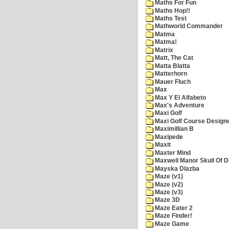
Maths For Fun
Maths Hop!!
Maths Test
Mathworld Commander
Matma
Matma!
Matrix
Matt, The Cat
Matta Blatta
Matterhorn
Mauer Fluch
Max
Max Y El Alfabeto
Max's Adventure
Maxi Golf
Maxi Golf Course Design
Maximillian B
Maxipede
Maxit
Maxter Mind
Maxwell Manor Skull Of 
Mayska Dlazba
Maze (v1)
Maze (v2)
Maze (v3)
Maze 3D
Maze Eater 2
Maze Finder!
Maze Game