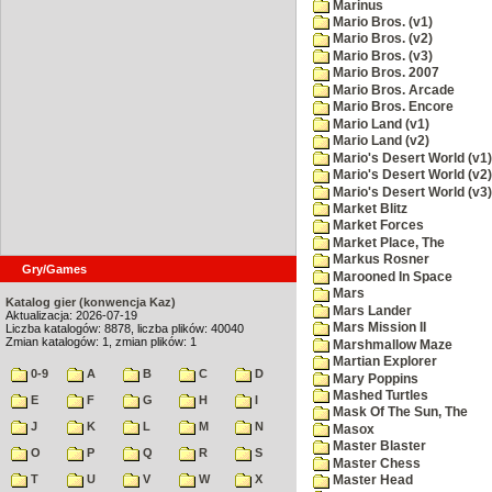
Marinus
Mario Bros. (v1)
Mario Bros. (v2)
Mario Bros. (v3)
Mario Bros. 2007
Mario Bros. Arcade
Mario Bros. Encore
Mario Land (v1)
Mario Land (v2)
Mario's Desert World (v1)
Mario's Desert World (v2)
Mario's Desert World (v3)
Market Blitz
Market Forces
Market Place, The
Markus Rosner
Gry/Games
Marooned In Space
Mars
Katalog gier (konwencja Kaz)
Mars Lander
Aktualizacja: 2026-07-19
Mars Mission II
Liczba katalogów: 8878, liczba plików: 40040
Zmian katalogów: 1, zmian plików: 1
Marshmallow Maze
Martian Explorer
0-9
A
B
C
D
Mary Poppins
Mashed Turtles
E
F
G
H
I
Mask Of The Sun, The
J
K
L
M
N
Masox
Master Blaster
O
P
Q
R
S
Master Chess
T
U
V
W
X
Master Head