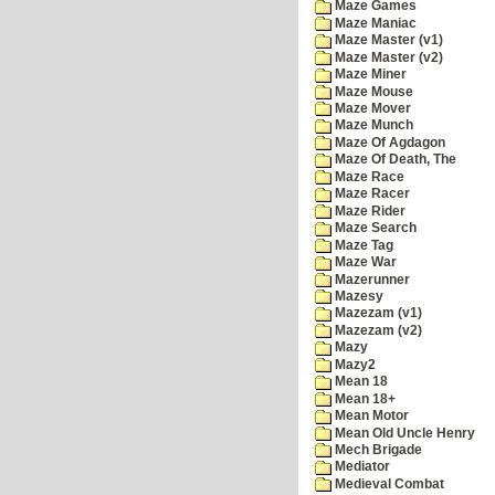
Maze Games
Maze Maniac
Maze Master (v1)
Maze Master (v2)
Maze Miner
Maze Mouse
Maze Mover
Maze Munch
Maze Of Agdagon
Maze Of Death, The
Maze Race
Maze Racer
Maze Rider
Maze Search
Maze Tag
Maze War
Mazerunner
Mazesy
Mazezam (v1)
Mazezam (v2)
Mazy
Mazy2
Mean 18
Mean 18+
Mean Motor
Mean Old Uncle Henry
Mech Brigade
Mediator
Medieval Combat