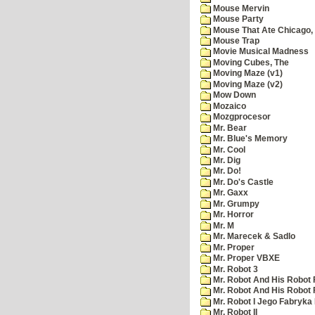
Mouse Mervin
Mouse Party
Mouse That Ate Chicago,
Mouse Trap
Movie Musical Madness
Moving Cubes, The
Moving Maze (v1)
Moving Maze (v2)
Mow Down
Mozaico
Mozgprocesor
Mr. Bear
Mr. Blue's Memory
Mr. Cool
Mr. Dig
Mr. Do!
Mr. Do's Castle
Mr. Gaxx
Mr. Grumpy
Mr. Horror
Mr. M
Mr. Marecek & Sadlo
Mr. Proper
Mr. Proper VBXE
Mr. Robot 3
Mr. Robot And His Robot 
Mr. Robot And His Robot
Mr. Robot I Jego Fabryka
Mr. Robot II