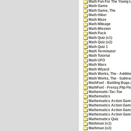
Math Fun For The Young Le
Math Game
Math Game, The
Math Hiker
Math Maze
Math Mileage
Math Mission
Math Pack
Math Quiz (v1)
Math Quiz (v2)
Math Quiz 1
Math Terminator
Math Tutorial
Math UFO
Math Wars
Math Wizard
Math Works, The - Additi
Math Works, The - Subtra
MathFun! - Battling Bugs
MathFun! - Frenzy;Flip Fl
Mathematic-Tac-Toe
Mathematics
Mathematics Action Games
Mathematics Action Game
Mathematics Action Game
Mathematics Action Game
Mathematics Quiz
Mathman (v1)
Mathman (v2)