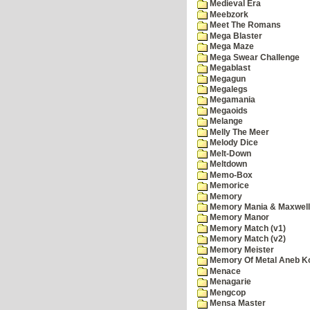
Medieval Era
Meebzork
Meet The Romans
Mega Blaster
Mega Maze
Mega Swear Challenge
Megablast
Megagun
Megalegs
Megamania
Megaoids
Melange
Melly The Meer
Melody Dice
Melt-Down
Meltdown
Memo-Box
Memorice
Memory
Memory Mania & Maxwel
Memory Manor
Memory Match (v1)
Memory Match (v2)
Memory Meister
Memory Of Metal Aneb K
Menace
Menagarie
Mengcop
Mensa Master