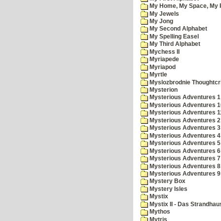
My Home, My Space, My 
My Jewels
My Jong
My Second Alphabet
My Spelling Easel
My Third Alphabet
Mychess II
Myriapede
Myriapod
Myrtle
Myslozbrodnie Thoughtc
Mysterion
Mysterious Adventures 1
Mysterious Adventures 10 
Mysterious Adventures 
Mysterious Adventures 2
Mysterious Adventures 3
Mysterious Adventures 4
Mysterious Adventures 5
Mysterious Adventures 6
Mysterious Adventures 7 
Mysterious Adventures 8
Mysterious Adventures 
Mystery Box
Mystery Isles
Mystix
Mystix II - Das Strandhau
Mythos
Mytris