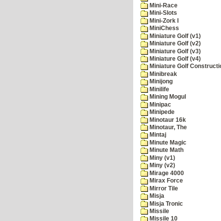
Mini-Race
Mini-Slots
Mini-Zork I
MiniChess
Miniature Golf (v1)
Miniature Golf (v2)
Miniature Golf (v3)
Miniature Golf (v4)
Miniature Golf Constructi
Minibreak
Minijong
Minilife
Mining Mogul
Minipac
Minipede
Minotaur 16k
Minotaur, The
Mintaj
Minute Magic
Minute Math
Miny (v1)
Miny (v2)
Mirage 4000
Mirax Force
Mirror Tile
Misja
Misja Tronic
Missile
Missile 10