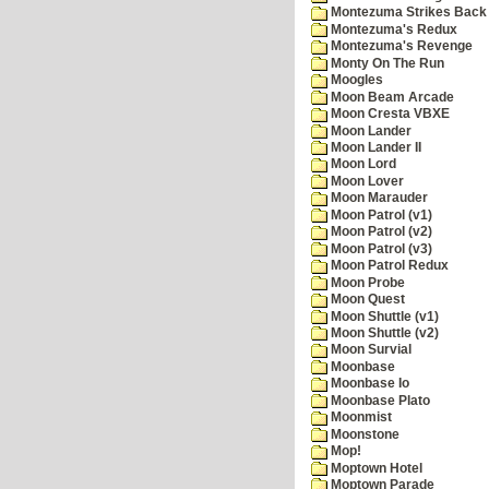
Montezuma Strikes Back
Montezuma's Redux
Montezuma's Revenge
Monty On The Run
Moogles
Moon Beam Arcade
Moon Cresta VBXE
Moon Lander
Moon Lander II
Moon Lord
Moon Lover
Moon Marauder
Moon Patrol (v1)
Moon Patrol (v2)
Moon Patrol (v3)
Moon Patrol Redux
Moon Probe
Moon Quest
Moon Shuttle (v1)
Moon Shuttle (v2)
Moon Survial
Moonbase
Moonbase Io
Moonbase Plato
Moonmist
Moonstone
Mop!
Moptown Hotel
Moptown Parade