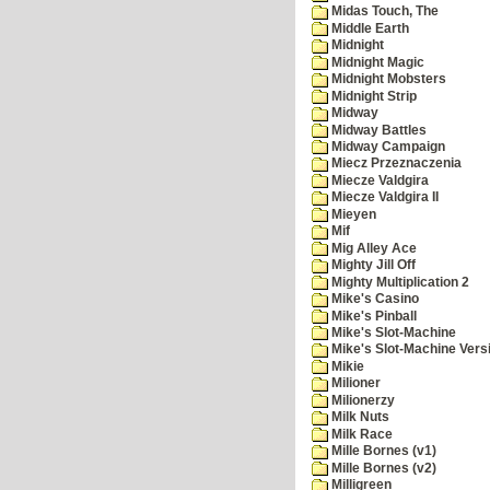
Midas Touch, The
Middle Earth
Midnight
Midnight Magic
Midnight Mobsters
Midnight Strip
Midway
Midway Battles
Midway Campaign
Miecz Przeznaczenia
Miecze Valdgira
Miecze Valdgira II
Mieyen
Mif
Mig Alley Ace
Mighty Jill Off
Mighty Multiplication 2
Mike's Casino
Mike's Pinball
Mike's Slot-Machine
Mike's Slot-Machine Versi
Mikie
Milioner
Milionerzy
Milk Nuts
Milk Race
Mille Bornes (v1)
Mille Bornes (v2)
Milligreen