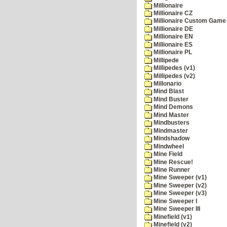
Millionaire
Millionaire CZ
Millionaire Custom Game 
Millionaire DE
Millionaire EN
Millionaire ES
Millionaire PL
Millipede
Millipedes (v1)
Millipedes (v2)
Millonario
Mind Blast
Mind Buster
Mind Demons
Mind Master
Mindbusters
Mindmaster
Mindshadow
Mindwheel
Mine Field
Mine Rescue!
Mine Runner
Mine Sweeper (v1)
Mine Sweeper (v2)
Mine Sweeper (v3)
Mine Sweeper I
Mine Sweeper III
Minefield (v1)
Minefield (v2)