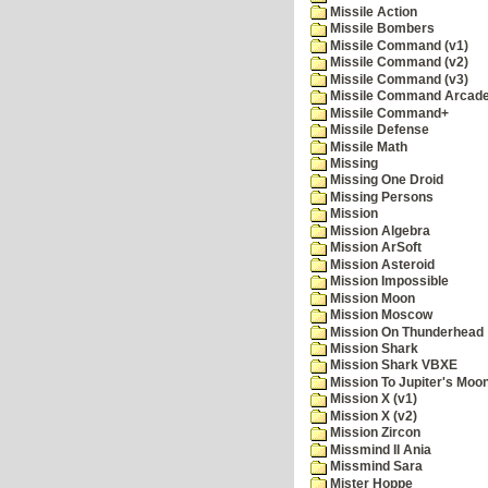
Missile Action
Missile Bombers
Missile Command (v1)
Missile Command (v2)
Missile Command (v3)
Missile Command Arcad
Missile Command+
Missile Defense
Missile Math
Missing
Missing One Droid
Missing Persons
Mission
Mission Algebra
Mission ArSoft
Mission Asteroid
Mission Impossible
Mission Moon
Mission Moscow
Mission On Thunderhead
Mission Shark
Mission Shark VBXE
Mission To Jupiter's Moo
Mission X (v1)
Mission X (v2)
Mission Zircon
Missmind II Ania
Missmind Sara
Mister Hoppe