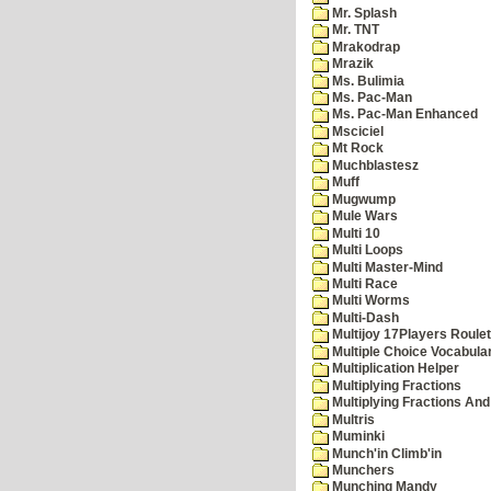
Mr. Splash
Mr. TNT
Mrakodrap
Mrazik
Ms. Bulimia
Ms. Pac-Man
Ms. Pac-Man Enhanced
Msciciel
Mt Rock
Muchblastesz
Muff
Mugwump
Mule Wars
Multi 10
Multi Loops
Multi Master-Mind
Multi Race
Multi Worms
Multi-Dash
Multijoy 17Players Roulet
Multiple Choice Vocabula
Multiplication Helper
Multiplying Fractions
Multiplying Fractions And
Multris
Muminki
Munch'in Climb'in
Munchers
Munching Mandy