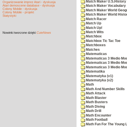
Match Maker U.S.History
Organizowanie imprez Atari - dyskusja
Atari demoscene database - dyskusja
Match Maker Vocabulary
Colony Mobile - dyskusja
Match Maker World Geog
Colony Mobile - projekt
Match Maker World Histo
Statystyki
Match Racer
Match Up
Match Up!
Match Wits
Nowinki
tworzone dzięki
CuteNews
Matchbox
Matchbox Tic Tac Toe
Matchboxes
Matches
Matematicas
Matematicas 3 Medio Mod
Matematicas 3 Medio Mod
Matematicas 3 Medio Mod
Matematika
Matematyka (v1)
Matematyka (v2)
Math
Math And Number Skills
Math Attack
Math Blaster
Math Busters
Math Diving
Math Drill
Math Encounter
Math Football
Math Fun For The Young L