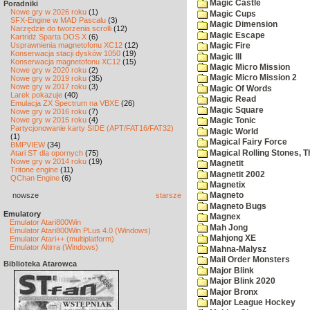
Magic Castle
Poradniki
Nowe gry w 2026 roku
(1)
Magic Cups
SFX-Engine w MAD Pascalu
(3)
Magic Dimension
Narzędzie do tworzenia scrolli
(12)
Magic Escape
Kartridż Sparta DOS X
(6)
Usprawnienia magnetofonu XC12
(12)
Magic Fire
Konserwacja stacji dysków 1050
(19)
Magic III
Konserwacja magnetofonu XC12
(15)
Magic Micro Mission
Nowe gry w 2020 roku
(2)
Magic Micro Mission 2
Nowe gry w 2019 roku
(35)
Nowe gry w 2017 roku
(3)
Magic Of Words
Larek pokazuje
(40)
Magic Read
Emulacja ZX Spectrum na VBXE
(26)
Magic Square
Nowe gry w 2016 roku
(7)
Nowe gry w 2015 roku
(4)
Magic Tonic
Partycjonowanie karty SIDE (APT/FAT16/FAT32)
Magic World
(1)
Magical Fairy Force
BMPVIEW
(34)
Magical Rolling Stones, T
Atari ST dla opornych
(75)
Nowe gry w 2014 roku
(19)
Magnetit
Tritone engine
(11)
Magnetit 2002
QChan Engine
(6)
Magnetix
nowsze
starsze
Magneto
Magneto Bugs
Emulatory
Magnex
Emulator Atari800Win
Mah Jong
Emulator Atari800Win PLus 4.0 (Windows)
Mahjong XE
Emulator Atari++ (multiplatform)
Emulator Altirra (Windows)
Mahna-Malysz
Mail Order Monsters
Biblioteka Atarowca
Major Blink
Major Blink 2020
Major Bronx
Major League Hockey