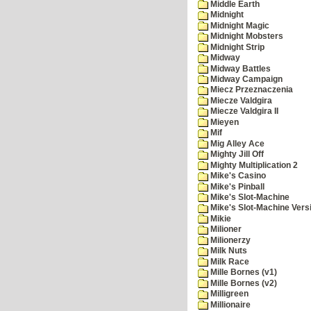
Middle Earth
Midnight
Midnight Magic
Midnight Mobsters
Midnight Strip
Midway
Midway Battles
Midway Campaign
Miecz Przeznaczenia
Miecze Valdgira
Miecze Valdgira II
Mieyen
Mif
Mig Alley Ace
Mighty Jill Off
Mighty Multiplication 2
Mike's Casino
Mike's Pinball
Mike's Slot-Machine
Mike's Slot-Machine Versi
Mikie
Milioner
Milionerzy
Milk Nuts
Milk Race
Mille Bornes (v1)
Mille Bornes (v2)
Milligreen
Millionaire