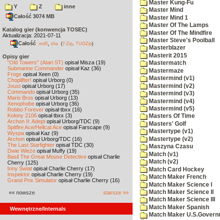
Master Kung-Fu
Y
Z
inne
Master Mind
Całość 3074 MB
Master Mind 1
Master Of The Lamps
Katalog gier (konwencja TOSEC)
Master Of The Mindfire
Aktualizacja: 2021-07-11
Master Steve's Poolball
Całość
,
md5
sha
(
7-Zip
,
TUGZip
)
Masterblazer
Masterit 2015
Opisy gier
"Old Towers" (Atari ST)
opisał Misza (19)
Mastermatch
Submarine Commander
opisał Kaz (36)
Mastermaze
Frogs
opisał Xeen (0)
Mastermind (v1)
Choplifter!
opisał Urborg (0)
Mastermind (v2)
Joust
opisał Urborg (17)
Commando
opisał Urborg (35)
Mastermind (v3)
Mario Bros
opisał Urborg (13)
Mastermind (v4)
Xenophobe
opisał Urborg (36)
Mastermind (v5)
Robbo Forever
opisał tbxx (16)
Kolony 2106
opisał tbxx (3)
Masters Of Time
Archon II: Adept
opisał Urborg/TDC (9)
Masters' Golf
Spitfire Ace/Hellcat Ace
opisał Farscape (9)
Mastertype (v1)
Wyspa
opisał Kaz (9)
Mastertype (v2)
Archon
opisał Urborg/TDC (16)
The Last Starfighter
opisał TDC (30)
Maszyna Czasu
Dwie Wieże
opisał Muffy (19)
Match (v1)
Basil The Great Mouse Detective
opisał Charlie
Match (v2)
Cherry (125)
Inny Świat
opisał Charlie Cherry (17)
Match Card Hockey
Inspektor
opisał Charlie Cherry (19)
Match Maker French
Grand Prix Simulator
opisał Charlie Cherry (16)
Match Maker Science I
Match Maker Science II
«« nowsze
starsze »»
Match Maker Science III
Match Maker Spanish
Wewnętrzne/Internals
Match Maker U.S.Govern