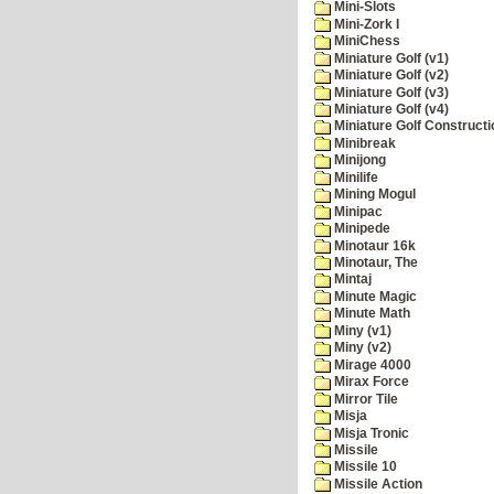
Mini-Slots
Mini-Zork I
MiniChess
Miniature Golf (v1)
Miniature Golf (v2)
Miniature Golf (v3)
Miniature Golf (v4)
Miniature Golf Constructi
Minibreak
Minijong
Minilife
Mining Mogul
Minipac
Minipede
Minotaur 16k
Minotaur, The
Mintaj
Minute Magic
Minute Math
Miny (v1)
Miny (v2)
Mirage 4000
Mirax Force
Mirror Tile
Misja
Misja Tronic
Missile
Missile 10
Missile Action