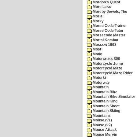
Mordon's Quest
More Less
Moreby Jewels, The
Moria!
Morky
Morse Code Trainer
Morse Code Tutor
Morsecode Master
Mortal Kombat
Moscow 1993
Most
Motie
Motorcross 800
Motorcycle Jump
Motorcycle Maze
Motorcycle Maze Rider
Motorki
Motorway
Mountain
Mountain Bike
Mountain Bike Simulator
Mountain King
Mountain Shoot
Mountain Skiing
Mountains
Mouse (v1)
Mouse (v2)
Mouse Attack
Mouse Mervin