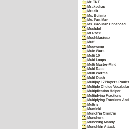
Mr. TNT
Mrakodrap
Mrazik
Ms. Bulimia
Ms. Pac-Man
Ms. Pac-Man Enhanced
Msciciel
Mt Rock
Muchblastesz
Muff
Mugwump
Mule Wars
Multi 10
Multi Loops
Multi Master-Mind
Multi Race
Multi Worms
Multi-Dash
Multijoy 17Players Roulet
Multiple Choice Vocabula
Multiplication Helper
Multiplying Fractions
Multiplying Fractions And
Multris
Muminki
Munch'in Climb'in
Munchers
Munching Mandy
Munchkin Attack