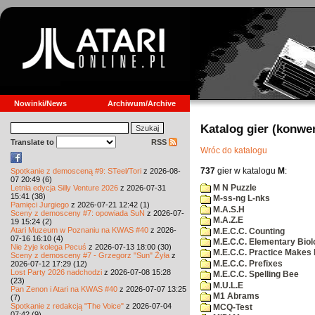
Nowinki/News
Archiwum/Archive
Katalog gier (konwe
Translate to
RSS
Wróc do katalogu
737
gier w katalogu
M
:
Spotkanie z demosceną #9: STeel/Tori
z 2026-08-
07 20:49 (6)
M N Puzzle
Letnia edycja Silly Venture 2026
z 2026-07-31
15:41 (38)
M-ss-ng L-nks
Pamięci Jurgiego
z 2026-07-21 12:42 (1)
M.A.S.H
Sceny z demosceny #7: opowiada SuN
z 2026-07-
M.A.Z.E
19 15:24 (2)
Atari Muzeum w Poznaniu na KWAS #40
z 2026-
M.E.C.C. Counting
07-16 16:10 (4)
M.E.C.C. Elementary Biol
Nie żyje kolega Pecuś
z 2026-07-13 18:00 (30)
M.E.C.C. Practice Makes 
Sceny z demosceny #7 - Grzegorz "Sun" Żyła
z
M.E.C.C. Prefixes
2026-07-12 17:29 (12)
Lost Party 2026 nadchodzi
z 2026-07-08 15:28
M.E.C.C. Spelling Bee
(23)
M.U.L.E
Pan Zenon i Atari na KWAS #40
z 2026-07-07 13:25
M1 Abrams
(7)
Spotkanie z redakcją "The Voice"
z 2026-07-04
MCQ-Test
07:42 (9)