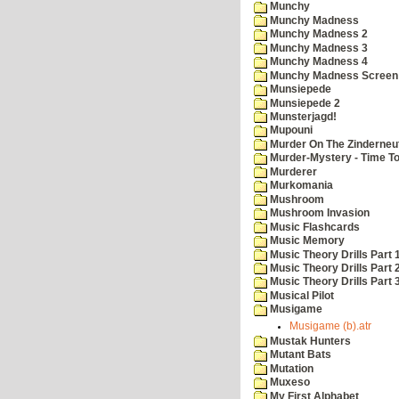
Munchy
Munchy Madness
Munchy Madness 2
Munchy Madness 3
Munchy Madness 4
Munchy Madness Screen
Munsiepede
Munsiepede 2
Munsterjagd!
Mupouni
Murder On The Zinderneu
Murder-Mystery - Time To
Murderer
Murkomania
Mushroom
Mushroom Invasion
Music Flashcards
Music Memory
Music Theory Drills Part 
Music Theory Drills Part 2
Music Theory Drills Part 3
Musical Pilot
Musigame
Musigame (b).atr
Mustak Hunters
Mutant Bats
Mutation
Muxeso
My First Alphabet