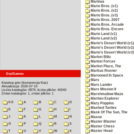
Marinus
Mario Bros. (v1)
Mario Bros. (v2)
Mario Bros. (v3)
Mario Bros. 2007
Mario Bros. Arcade
Mario Bros. Encore
Mario Land (v1)
Mario Land (v2)
Mario's Desert World (v1)
Mario's Desert World (v2)
Mario's Desert World (v3)
Market Blitz
Market Forces
Market Place, The
Markus Rosner
Gry/Games
Marooned In Space
Mars
Katalog gier (konwencja Kaz)
Mars Lander
Aktualizacja: 2026-07-19
Mars Mission II
Liczba katalogów: 8878, liczba plików: 40040
Zmian katalogów: 1, zmian plików: 1
Marshmallow Maze
Martian Explorer
0-9
A
B
C
D
Mary Poppins
Mashed Turtles
E
F
G
H
I
Mask Of The Sun, The
J
K
L
M
N
Masox
Master Blaster
O
P
Q
R
S
Master Chess
T
U
V
W
X
Master Head