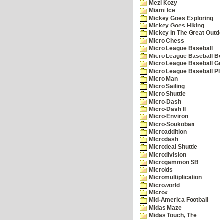
Mezi Kozy
Miami Ice
Mickey Goes Exploring
Mickey Goes Hiking
Mickey In The Great Outd
Micro Chess
Micro League Baseball
Micro League Baseball Bo
Micro League Baseball G
Micro League Baseball Pl
Micro Man
Micro Sailing
Micro Shuttle
Micro-Dash
Micro-Dash II
Micro-Environ
Micro-Soukoban
Microaddition
Microdash
Microdeal Shuttle
Microdivision
Microgammon SB
Microids
Micromultiplication
Microworld
Microx
Mid-America Football
Midas Maze
Midas Touch, The