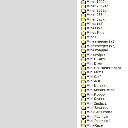
Miner 1049er
Miner 2049er
Miner 2059er
Miner 256
Miner Jack
Mines (v1)
Mines (v2)
Mines Plus
Mines!
Minesweeper (v1)
Minesweeper (v2)
Mineswepper
Mineswiper
Mini Billard
Mini Bros
Mini Character Editor
Mini Firma
Mini Golf
Mini Jeu
Mini Kaboom
Mini Master-Mind
Mini Robbo
Mini Snake
Mini Zjadacz
Mini-Breakout
Mini-Crossword
Mini-Pacman
Mini-Pacman II
Mini-Race