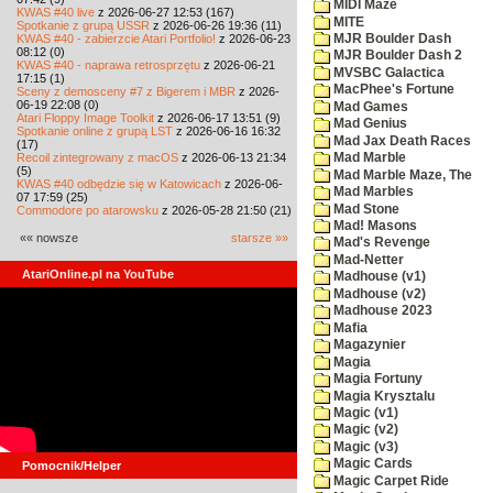
MIDI Maze
KWAS #40 live
z 2026-06-27 12:53 (167)
MITE
Spotkanie z grupą USSR
z 2026-06-26 19:36 (11)
KWAS #40 - zabierzcie Atari Portfolio!
z 2026-06-23
MJR Boulder Dash
08:12 (0)
MJR Boulder Dash 2
KWAS #40 - naprawa retrosprzętu
z 2026-06-21
MVSBC Galactica
17:15 (1)
MacPhee's Fortune
Sceny z demosceny #7 z Bigerem i MBR
z 2026-
06-19 22:08 (0)
Mad Games
Atari Floppy Image Toolkit
z 2026-06-17 13:51 (9)
Mad Genius
Spotkanie online z grupą LST
z 2026-06-16 16:32
Mad Jax Death Races
(17)
Recoil zintegrowany z macOS
z 2026-06-13 21:34
Mad Marble
(5)
Mad Marble Maze, The
KWAS #40 odbędzie się w Katowicach
z 2026-06-
Mad Marbles
07 17:59 (25)
Mad Stone
Commodore po atarowsku
z 2026-05-28 21:50 (21)
Mad! Masons
«« nowsze
starsze »»
Mad's Revenge
Mad-Netter
AtariOnline.pl na YouTube
Madhouse (v1)
Madhouse (v2)
Madhouse 2023
Mafia
Magazynier
Magia
Magia Fortuny
Magia Krysztalu
Magic (v1)
Magic (v2)
Magic (v3)
Magic Cards
Pomocnik/Helper
Magic Carpet Ride