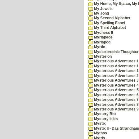
My Home, My Space, My 
My Jewels
My Jong
My Second Alphabet
My Spelling Easel
My Third Alphabet
Mychess II
Myriapede
Myriapod
Myrtle
Myslozbrodnie Thoughtc
Mysterion
Mysterious Adventures 1
Mysterious Adventures 10 
Mysterious Adventures 
Mysterious Adventures 2
Mysterious Adventures 3
Mysterious Adventures 4
Mysterious Adventures 5
Mysterious Adventures 6
Mysterious Adventures 7 
Mysterious Adventures 8
Mysterious Adventures 
Mystery Box
Mystery Isles
Mystix
Mystix II - Das Strandhau
Mythos
Mytris