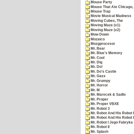
Mouse Party
Mouse That Ate Chicago,
Mouse Trap
Movie Musical Madness
Moving Cubes, The
Moving Maze (v1)
Moving Maze (v2)
Mow Down
Mozaico
Mozgprocesor
Mr. Bear
Mr. Blue's Memory
Mr. Cool
Mr. Dig
Mr. Do!
Mr. Do's Castle
Mr. Gaxx
Mr. Grumpy
Mr. Horror
Mr. M
Mr. Marecek & Sadlo
Mr. Proper
Mr. Proper VBXE
Mr. Robot 3
Mr. Robot And His Robot 
Mr. Robot And His Robot
Mr. Robot I Jego Fabryka
Mr. Robot II
Mr. Splash