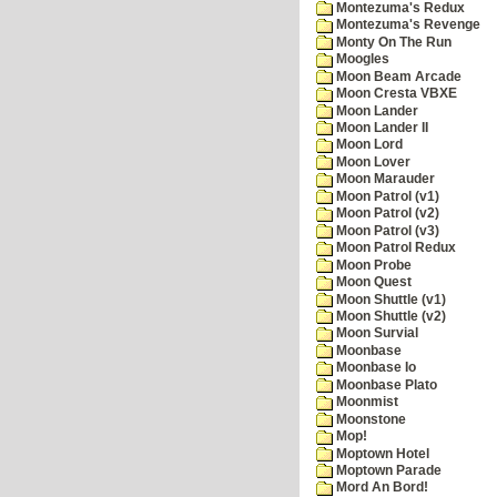
Montezuma's Redux
Montezuma's Revenge
Monty On The Run
Moogles
Moon Beam Arcade
Moon Cresta VBXE
Moon Lander
Moon Lander II
Moon Lord
Moon Lover
Moon Marauder
Moon Patrol (v1)
Moon Patrol (v2)
Moon Patrol (v3)
Moon Patrol Redux
Moon Probe
Moon Quest
Moon Shuttle (v1)
Moon Shuttle (v2)
Moon Survial
Moonbase
Moonbase Io
Moonbase Plato
Moonmist
Moonstone
Mop!
Moptown Hotel
Moptown Parade
Mord An Bord!