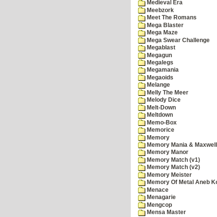
Medieval Era
Meebzork
Meet The Romans
Mega Blaster
Mega Maze
Mega Swear Challenge
Megablast
Megagun
Megalegs
Megamania
Megaoids
Melange
Melly The Meer
Melody Dice
Melt-Down
Meltdown
Memo-Box
Memorice
Memory
Memory Mania & Maxwel
Memory Manor
Memory Match (v1)
Memory Match (v2)
Memory Meister
Memory Of Metal Aneb K
Menace
Menagarie
Mengcop
Mensa Master