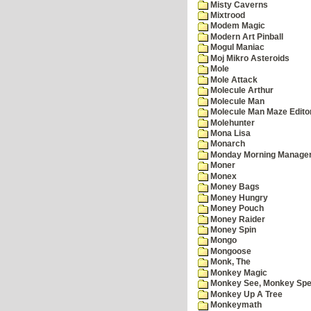
Misty Caverns
Mixtrood
Modem Magic
Modern Art Pinball
Mogul Maniac
Moj Mikro Asteroids
Mole
Mole Attack
Molecule Arthur
Molecule Man
Molecule Man Maze Edito
Molehunter
Mona Lisa
Monarch
Monday Morning Manage
Moner
Monex
Money Bags
Money Hungry
Money Pouch
Money Raider
Money Spin
Mongo
Mongoose
Monk, The
Monkey Magic
Monkey See, Monkey Spe
Monkey Up A Tree
Monkeymath