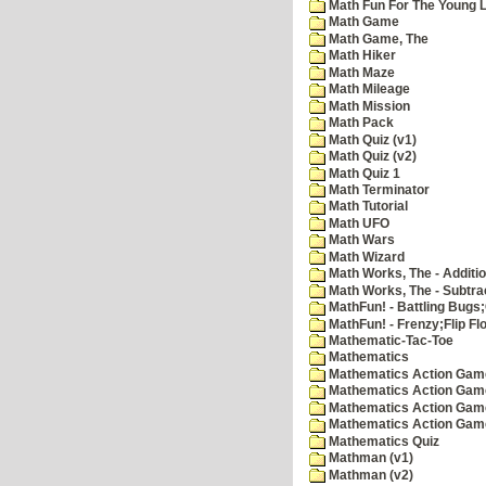
Math Fun For The Young Le
Math Game
Math Game, The
Math Hiker
Math Maze
Math Mileage
Math Mission
Math Pack
Math Quiz (v1)
Math Quiz (v2)
Math Quiz 1
Math Terminator
Math Tutorial
Math UFO
Math Wars
Math Wizard
Math Works, The - Additi
Math Works, The - Subtra
MathFun! - Battling Bugs
MathFun! - Frenzy;Flip Fl
Mathematic-Tac-Toe
Mathematics
Mathematics Action Games
Mathematics Action Game
Mathematics Action Game
Mathematics Action Game
Mathematics Quiz
Mathman (v1)
Mathman (v2)