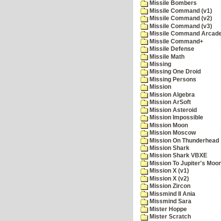
Missile Bombers
Missile Command (v1)
Missile Command (v2)
Missile Command (v3)
Missile Command Arcad
Missile Command+
Missile Defense
Missile Math
Missing
Missing One Droid
Missing Persons
Mission
Mission Algebra
Mission ArSoft
Mission Asteroid
Mission Impossible
Mission Moon
Mission Moscow
Mission On Thunderhead
Mission Shark
Mission Shark VBXE
Mission To Jupiter's Moo
Mission X (v1)
Mission X (v2)
Mission Zircon
Missmind II Ania
Missmind Sara
Mister Hoppe
Mister Scratch