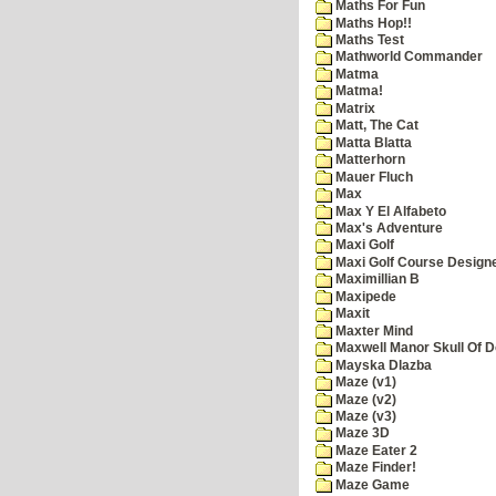
Maths For Fun
Maths Hop!!
Maths Test
Mathworld Commander
Matma
Matma!
Matrix
Matt, The Cat
Matta Blatta
Matterhorn
Mauer Fluch
Max
Max Y El Alfabeto
Max's Adventure
Maxi Golf
Maxi Golf Course Design
Maximillian B
Maxipede
Maxit
Maxter Mind
Maxwell Manor Skull Of 
Mayska Dlazba
Maze (v1)
Maze (v2)
Maze (v3)
Maze 3D
Maze Eater 2
Maze Finder!
Maze Game