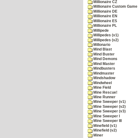
Millionaire CZ
Millionaire Custom Game 
Millionaire DE
Millionaire EN
Millionaire ES
Millionaire PL
Millipede
Millipedes (v1)
Millipedes (v2)
Millonario
Mind Blast
Mind Buster
Mind Demons
Mind Master
Mindbusters
Mindmaster
Mindshadow
Mindwheel
Mine Field
Mine Rescue!
Mine Runner
Mine Sweeper (v1)
Mine Sweeper (v2)
Mine Sweeper (v3)
Mine Sweeper I
Mine Sweeper III
Minefield (v1)
Minefield (v2)
Miner