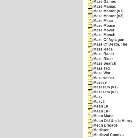
Maze Games
Maze Maniac
Maze Master (v1)
Maze Master (v2)
Maze Miner
Maze Mouse
Maze Mover
Maze Munch
Maze Of Agdagon
Maze Of Death, The
Maze Race
Maze Racer
Maze Rider
Maze Search
Maze Tag
Maze War
Mazerunner
Mazesy
Mazezam (v1)
Mazezam (v2)
Mazy
Mazy2
Mean 18
Mean 18+
Mean Motor
Mean Old Uncle Henry
Mech Brigade
Mediator
Medieval Combat