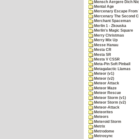
Mensch Aergere Dich Nic
Mental Age
Mercenary Escape From 
Mercenary The Second C
Merchant Spaceman
Merlin 1 - Zkouska
Merlin's Magic Square
Merry Christmas
Merry Mix Up
Messe Hanau
Mesta CR
Mesta SR
Mesta V CSSR
Meta-Pin Soft Pinball
Metagalactic Llamas
Meteor (v1)
Meteor (v2)
Meteor Attack
Meteor Maze
Meteor Rescue
Meteor Storm (v1)
Meteor Storm (v2)
Meteor-Attack
Meteorites
Meteors
Meteroid Storm
Metrix
Metrodome
Metrosync