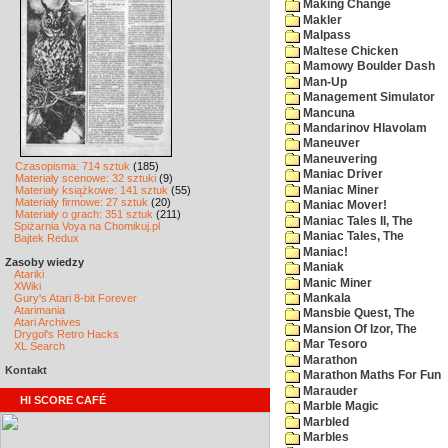
Making Change
Makler
Malpass
Maltese Chicken
Mamowy Boulder Dash
Man-Up
Management Simulator
Mancuna
Mandarinov Hlavolam
Maneuver
Maneuvering
Czasopisma: 714 sztuk
(185)
Maniac Driver
Materiały scenowe: 32 sztuki
(9)
Maniac Miner
Materiały książkowe: 141 sztuk
(55)
Materiały firmowe: 27 sztuk
(20)
Maniac Mover!
Materiały o grach: 351 sztuk
(211)
Maniac Tales II, The
Spiżarnia Voya na Chomikuj.pl
Maniac Tales, The
Bajtek Redux
Maniac!
Zasoby wiedzy
Maniak
Atariki
Manic Miner
XWiki
Gury's Atari 8-bit Forever
Mankala
Atarimania
Mansbie Quest, The
Atari Archives
Mansion Of Izor, The
Drygol's Retro Hacks
Mar Tesoro
XL Search
Marathon
Kontakt
Marathon Maths For Fun
Marauder
HI SCORE CAFÉ
Marble Magic
Marbled
Marbles