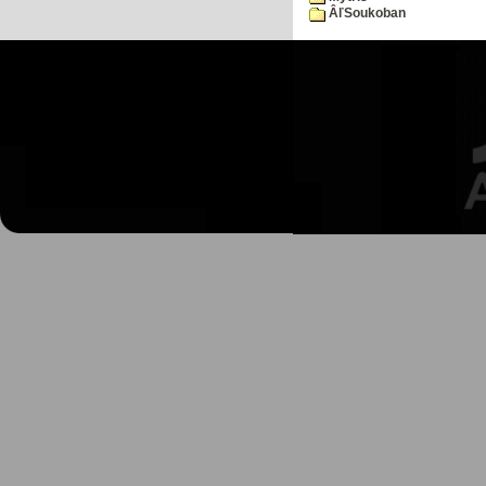
ÂľSoukoban