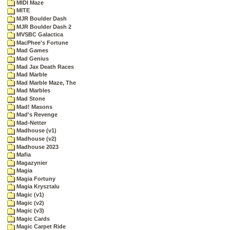
MIDI Maze
MITE
MJR Boulder Dash
MJR Boulder Dash 2
MVSBC Galactica
MacPhee's Fortune
Mad Games
Mad Genius
Mad Jax Death Races
Mad Marble
Mad Marble Maze, The
Mad Marbles
Mad Stone
Mad! Masons
Mad's Revenge
Mad-Netter
Madhouse (v1)
Madhouse (v2)
Madhouse 2023
Mafia
Magazynier
Magia
Magia Fortuny
Magia Krysztalu
Magic (v1)
Magic (v2)
Magic (v3)
Magic Cards
Magic Carpet Ride