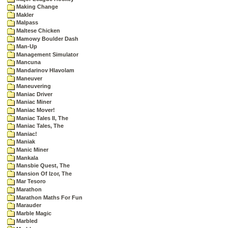
Making Change
Makler
Malpass
Maltese Chicken
Mamowy Boulder Dash
Man-Up
Management Simulator
Mancuna
Mandarinov Hlavolam
Maneuver
Maneuvering
Maniac Driver
Maniac Miner
Maniac Mover!
Maniac Tales II, The
Maniac Tales, The
Maniac!
Maniak
Manic Miner
Mankala
Mansbie Quest, The
Mansion Of Izor, The
Mar Tesoro
Marathon
Marathon Maths For Fun
Marauder
Marble Magic
Marbled