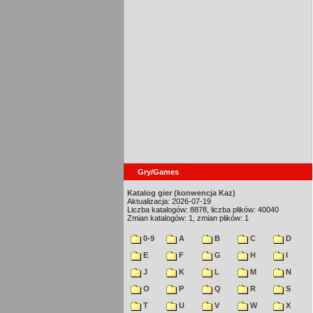
Gry/Games
Katalog gier (konwencja Kaz)
Aktualizacja: 2026-07-19
Liczba katalogów: 8878, liczba plików: 40040
Zmian katalogów: 1, zmian plików: 1
0-9
A
B
C
D
E
F
G
H
I
J
K
L
M
N
O
P
Q
R
S
T
U
V
W
X