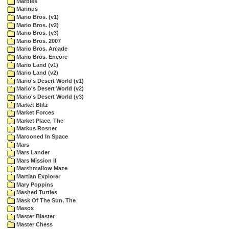
Marbles
Marinus
Mario Bros. (v1)
Mario Bros. (v2)
Mario Bros. (v3)
Mario Bros. 2007
Mario Bros. Arcade
Mario Bros. Encore
Mario Land (v1)
Mario Land (v2)
Mario's Desert World (v1)
Mario's Desert World (v2)
Mario's Desert World (v3)
Market Blitz
Market Forces
Market Place, The
Markus Rosner
Marooned In Space
Mars
Mars Lander
Mars Mission II
Marshmallow Maze
Martian Explorer
Mary Poppins
Mashed Turtles
Mask Of The Sun, The
Masox
Master Blaster
Master Chess