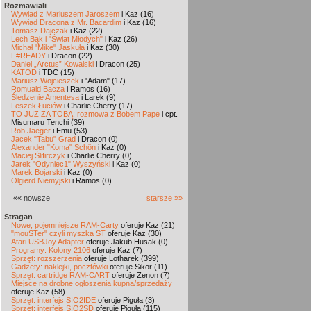
Rozmawiali
Wywiad z Mariuszem Jaroszem
i Kaz (16)
Wywiad Dracona z Mr. Bacardim
i Kaz (16)
Tomasz Dajczak
i Kaz (22)
Lech Bąk i "Świat Młodych"
i Kaz (26)
Michał "Mike" Jaskuła
i Kaz (30)
F#READY
i Dracon (22)
Daniel „Arctus” Kowalski
i Dracon (25)
KATOD
i TDC (15)
Mariusz Wojcieszek
i "Adam" (17)
Romuald Bacza
i Ramos (16)
Śledzenie Amentesa
i Larek (9)
Leszek Łuciów
i Charlie Cherry (17)
TO JUŻ ZA TOBĄ: rozmowa z Bobem Pape
i cpt.
Misumaru Tenchi (39)
Rob Jaeger
i Emu (53)
Jacek "Tabu" Grad
i Dracon (0)
Alexander "Koma" Schön
i Kaz (0)
Maciej Ślifirczyk
i Charlie Cherry (0)
Jarek "Odyniec1" Wyszyński
i Kaz (0)
Marek Bojarski
i Kaz (0)
Olgierd Niemyjski
i Ramos (0)
«« nowsze
starsze »»
Stragan
Nowe, pojemniejsze RAM-Carty
oferuje Kaz (21)
"mouSTer" czyli myszka ST
oferuje Kaz (30)
Atari USBJoy Adapter
oferuje Jakub Husak (0)
Programy: Kolony 2106
oferuje Kaz (7)
Sprzęt: rozszerzenia
oferuje Lotharek (399)
Gadżety: naklejki, pocztówki
oferuje Sikor (11)
Sprzęt: cartridge RAM-CART
oferuje Zenon (7)
Miejsce na drobne ogłoszenia kupna/sprzedaży
oferuje Kaz (58)
Sprzęt: interfejs SIO2IDE
oferuje Piguła (3)
Sprzęt: interfejs SIO2SD
oferuje Piguła (115)