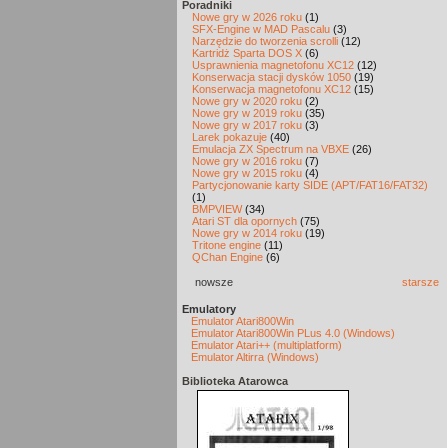
Poradniki
Nowe gry w 2026 roku
(1)
SFX-Engine w MAD Pascalu
(3)
Narzędzie do tworzenia scrolli
(12)
Kartridż Sparta DOS X
(6)
Usprawnienia magnetofonu XC12
(12)
Konserwacja stacji dysków 1050
(19)
Konserwacja magnetofonu XC12
(15)
Nowe gry w 2020 roku
(2)
Nowe gry w 2019 roku
(35)
Nowe gry w 2017 roku
(3)
Larek pokazuje
(40)
Emulacja ZX Spectrum na VBXE
(26)
Nowe gry w 2016 roku
(7)
Nowe gry w 2015 roku
(4)
Partycjonowanie karty SIDE (APT/FAT16/FAT32)
(1)
BMPVIEW
(34)
Atari ST dla opornych
(75)
Nowe gry w 2014 roku
(19)
Tritone engine
(11)
QChan Engine
(6)
nowsze
starsze
Emulatory
Emulator Atari800Win
Emulator Atari800Win PLus 4.0 (Windows)
Emulator Atari++ (multiplatform)
Emulator Altirra (Windows)
Biblioteka Atarowca