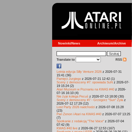
Nowinki/News
Archiwum/Archive
Translate to
RSS
Letnia edycja Silly Venture 2026
z 2026-07-31
15:41 (36)
Pamięci Jurgiego
z 2026-07-21 12:42 (1)
Sceny z demosceny #7: opowiada SuN
z 2026-07-
19 15:24 (2)
Atari Muzeum w Poznaniu na KWAS #40
z 2026-
07-16 16:10 (4)
Nie żyje kolega Pecuś
z 2026-07-13 18:00 (30)
Sceny z demosceny #7 - Grzegorz "Sun" Żyła
z
2026-07-12 17:29 (12)
Lost Party 2026 nadchodzi
z 2026-07-08 15:28
(23)
Pan Zenon i Atari na KWAS #40
z 2026-07-07 13:25
(7)
Spotkanie z redakcją "The Voice"
z 2026-07-04
07:42 (9)
KWAS #40 live
z 2026-06-27 12:53 (167)
Spotkanie z grupą USSR
z 2026-06-26 19:36 (11)