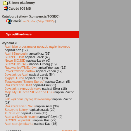
Z. Inne platformy
Całość 908 MB
Katalog użytków (konwencja TOSEC)
Całość
,
md5
sha
(
7-Zip
,
TUGZip
)
Sprzęt/Hardware
Wynalazki
Atari jako programator pojazdu gąsienicowego
napisał Kaz (17)
Atari i Bluetooth
napisał Kaz (35)
SIO2PC-USB
napisał Larek (46)
Nowe SIO2SD
napisał Larek (0)
SIO2SD w CA12
napisał Urborg (15)
Ratowanie ATMEL-ów
napisał Yoohaas (12)
Projektowanie cartów
napisał Zenon (12)
Joystick do Atari
napisał Larek (54)
Tygrys Turbo
napisał Kaz (13)
Testowałem "Simple Stereo"
napisał Zaxon (5)
Rozszerzenie 1MB
napisał Asal (21)
Joystick trzyprzyciskowy
napisał Sikor (18)
Moje MyIDE oraz SIO2PC na USB
napisał Zaxon
(16)
Jak wykonać płytkę drukowaną?
napisał Zaxon
(28)
Rozszerzenie 576kB
napisał Asal (36)
Soczyste kolory
napisał scalak (29)
XEGS Box
napisał Zaxon (13)
Atari w różnych rolach
napisał Różyk (9)
SIO2IDE w pudełku
napisał Kaz (27)
Atari steruje tokarką
napisał Kaz (15)