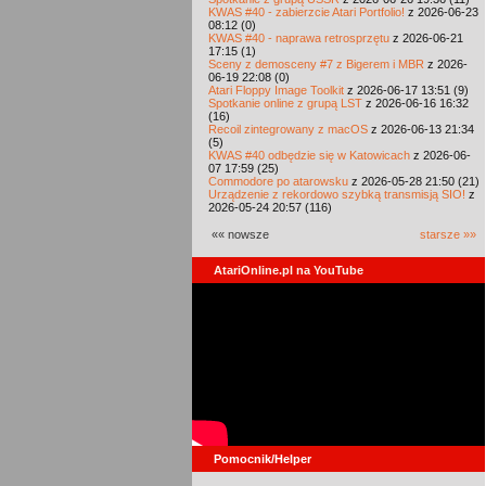
KWAS #40 - zabierzcie Atari Portfolio!
z 2026-06-23
08:12 (0)
KWAS #40 - naprawa retrosprzętu
z 2026-06-21
17:15 (1)
Sceny z demosceny #7 z Bigerem i MBR
z 2026-
06-19 22:08 (0)
Atari Floppy Image Toolkit
z 2026-06-17 13:51 (9)
Spotkanie online z grupą LST
z 2026-06-16 16:32
(16)
Recoil zintegrowany z macOS
z 2026-06-13 21:34
(5)
KWAS #40 odbędzie się w Katowicach
z 2026-06-
07 17:59 (25)
Commodore po atarowsku
z 2026-05-28 21:50 (21)
Urządzenie z rekordowo szybką transmisją SIO!
z
2026-05-24 20:57 (116)
«« nowsze
starsze »»
AtariOnline.pl na YouTube
Pomocnik/Helper