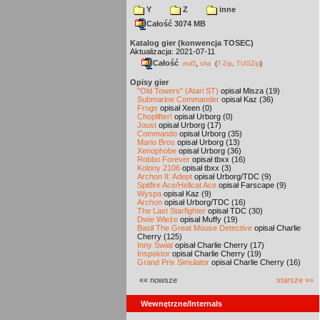
Y
Z
inne
Całość 3074 MB
Katalog gier (konwencja TOSEC)
Aktualizacja: 2021-07-11
Całość
,
md5
sha
(
7-Zip
,
TUGZip
)
Opisy gier
"Old Towers" (Atari ST)
opisał Misza (19)
Submarine Commander
opisał Kaz (36)
Frogs
opisał Xeen (0)
Choplifter!
opisał Urborg (0)
Joust
opisał Urborg (17)
Commando
opisał Urborg (35)
Mario Bros
opisał Urborg (13)
Xenophobe
opisał Urborg (36)
Robbo Forever
opisał tbxx (16)
Kolony 2106
opisał tbxx (3)
Archon II: Adept
opisał Urborg/TDC (9)
Spitfire Ace/Hellcat Ace
opisał Farscape (9)
Wyspa
opisał Kaz (9)
Archon
opisał Urborg/TDC (16)
The Last Starfighter
opisał TDC (30)
Dwie Wieże
opisał Muffy (19)
Basil The Great Mouse Detective
opisał Charlie
Cherry (125)
Inny Świat
opisał Charlie Cherry (17)
Inspektor
opisał Charlie Cherry (19)
Grand Prix Simulator
opisał Charlie Cherry (16)
«« nowsze
starsze »»
Wewnętrzne/Internals