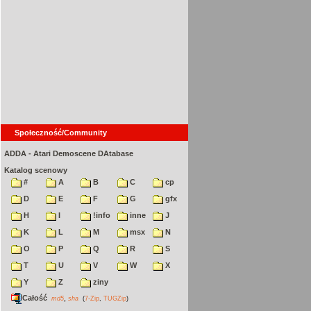
Społeczność/Community
ADDA - Atari Demoscene DAtabase
Katalog scenowy
#
A
B
C
cp
D
E
F
G
gfx
H
I
!info
inne
J
K
L
M
msx
N
O
P
Q
R
S
T
U
V
W
X
Y
Z
ziny
Całość
,
md5
sha
(
7-Zip
,
TUGZip
)