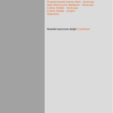
Organizowanie imprez Atari - dyskusja
Atari demoscene database - dyskusja
Colony Mobile - dyskusja
Colony Mobile - projekt
Statystyki
Nowinki
tworzone dzięki
CuteNews