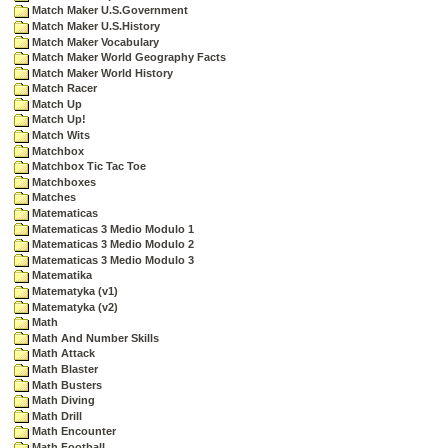
Match Maker U.S.Government
Match Maker U.S.History
Match Maker Vocabulary
Match Maker World Geography Facts
Match Maker World History
Match Racer
Match Up
Match Up!
Match Wits
Matchbox
Matchbox Tic Tac Toe
Matchboxes
Matches
Matematicas
Matematicas 3 Medio Modulo 1
Matematicas 3 Medio Modulo 2
Matematicas 3 Medio Modulo 3
Matematika
Matematyka (v1)
Matematyka (v2)
Math
Math And Number Skills
Math Attack
Math Blaster
Math Busters
Math Diving
Math Drill
Math Encounter
Math Football