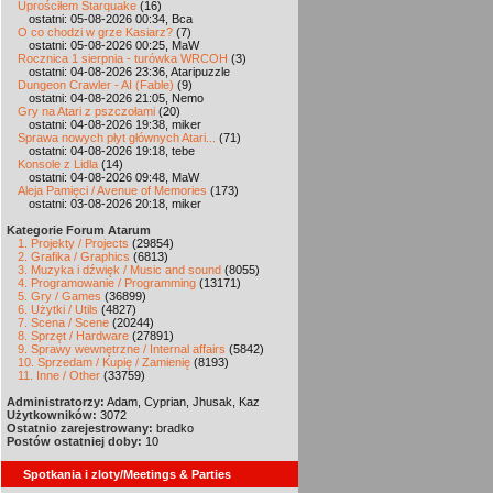
Uprościłem Starquake
(16)
ostatni: 05-08-2026 00:34, Bca
O co chodzi w grze Kasiarz?
(7)
ostatni: 05-08-2026 00:25, MaW
Rocznica 1 sierpnia - turówka WRCOH
(3)
ostatni: 04-08-2026 23:36, Ataripuzzle
Dungeon Crawler - AI (Fable)
(9)
ostatni: 04-08-2026 21:05, Nemo
Gry na Atari z pszczołami
(20)
ostatni: 04-08-2026 19:38, miker
Sprawa nowych płyt głównych Atari...
(71)
ostatni: 04-08-2026 19:18, tebe
Konsole z Lidla
(14)
ostatni: 04-08-2026 09:48, MaW
Aleja Pamięci / Avenue of Memories
(173)
ostatni: 03-08-2026 20:18, miker
Kategorie Forum Atarum
1. Projekty / Projects
(29854)
2. Grafika / Graphics
(6813)
3. Muzyka i dźwięk / Music and sound
(8055)
4. Programowanie / Programming
(13171)
5. Gry / Games
(36899)
6. Użytki / Utils
(4827)
7. Scena / Scene
(20244)
8. Sprzęt / Hardware
(27891)
9. Sprawy wewnętrzne / Internal affairs
(5842)
10. Sprzedam / Kupię / Zamienię
(8193)
11. Inne / Other
(33759)
Administratorzy:
Adam, Cyprian, Jhusak, Kaz
Użytkowników:
3072
Ostatnio zarejestrowany:
bradko
Postów ostatniej doby:
10
Spotkania i zloty/Meetings & Parties