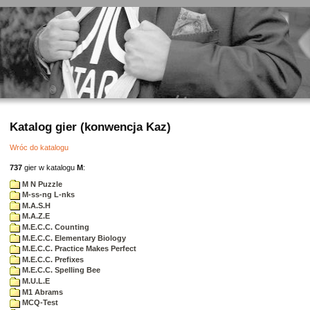
Katalog gier (konwencja Kaz)
Wróc do katalogu
737
gier w katalogu
M
:
M N Puzzle
M-ss-ng L-nks
M.A.S.H
M.A.Z.E
M.E.C.C. Counting
M.E.C.C. Elementary Biology
M.E.C.C. Practice Makes Perfect
M.E.C.C. Prefixes
M.E.C.C. Spelling Bee
M.U.L.E
M1 Abrams
MCQ-Test