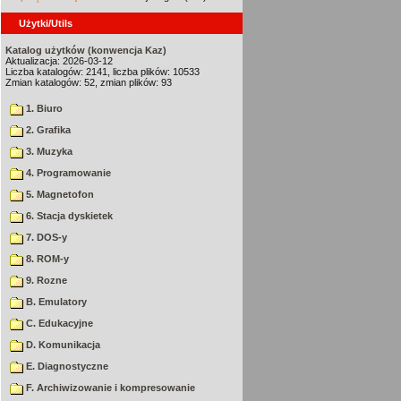
Użytki/Utils
Katalog użytków (konwencja Kaz)
Aktualizacja: 2026-03-12
Liczba katalogów: 2141, liczba plików: 10533
Zmian katalogów: 52, zmian plików: 93
1. Biuro
2. Grafika
3. Muzyka
4. Programowanie
5. Magnetofon
6. Stacja dyskietek
7. DOS-y
8. ROM-y
9. Rozne
B. Emulatory
C. Edukacyjne
D. Komunikacja
E. Diagnostyczne
F. Archiwizowanie i kompresowanie