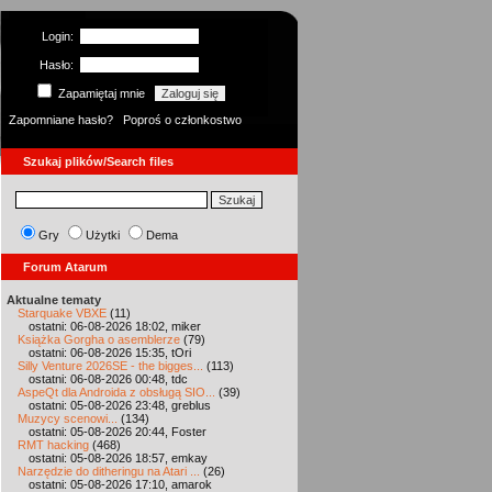
Login:
Hasło:
Zapamiętaj mnie
Zapomniane hasło?
Poproś o członkostwo
Szukaj plików/Search files
Gry
Użytki
Dema
Forum Atarum
Aktualne tematy
Starquake VBXE
(11)
ostatni: 06-08-2026 18:02, miker
Książka Gorgha o asemblerze
(79)
ostatni: 06-08-2026 15:35, tOri
Silly Venture 2026SE - the bigges...
(113)
ostatni: 06-08-2026 00:48, tdc
AspeQt dla Androida z obsługą SIO...
(39)
ostatni: 05-08-2026 23:48, greblus
Muzycy scenowi...
(134)
ostatni: 05-08-2026 20:44, Foster
RMT hacking
(468)
ostatni: 05-08-2026 18:57, emkay
Narzędzie do ditheringu na Atari ...
(26)
ostatni: 05-08-2026 17:10, amarok