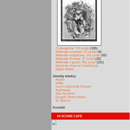
Czasopisma: 714 sztuk
(185)
Materiały scenowe: 32 sztuki
(9)
Materiały książkowe: 141 sztuk
(55)
Materiały firmowe: 27 sztuk
(20)
Materiały o grach: 351 sztuk
(211)
Spiżarnia Voya na Chomikuj.pl
Bajtek Redux
Zasoby wiedzy
Atariki
XWiki
Gury's Atari 8-bit Forever
Atarimania
Atari Archives
Drygol's Retro Hacks
XL Search
Kontakt
HI SCORE CAFÉ