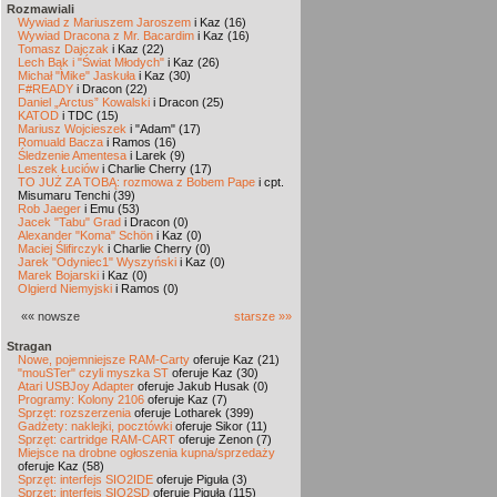
Rozmawiali
Wywiad z Mariuszem Jaroszem
i Kaz (16)
Wywiad Dracona z Mr. Bacardim
i Kaz (16)
Tomasz Dajczak
i Kaz (22)
Lech Bąk i "Świat Młodych"
i Kaz (26)
Michał "Mike" Jaskuła
i Kaz (30)
F#READY
i Dracon (22)
Daniel „Arctus” Kowalski
i Dracon (25)
KATOD
i TDC (15)
Mariusz Wojcieszek
i "Adam" (17)
Romuald Bacza
i Ramos (16)
Śledzenie Amentesa
i Larek (9)
Leszek Łuciów
i Charlie Cherry (17)
TO JUŻ ZA TOBĄ: rozmowa z Bobem Pape
i cpt.
Misumaru Tenchi (39)
Rob Jaeger
i Emu (53)
Jacek "Tabu" Grad
i Dracon (0)
Alexander "Koma" Schön
i Kaz (0)
Maciej Ślifirczyk
i Charlie Cherry (0)
Jarek "Odyniec1" Wyszyński
i Kaz (0)
Marek Bojarski
i Kaz (0)
Olgierd Niemyjski
i Ramos (0)
«« nowsze
starsze »»
Stragan
Nowe, pojemniejsze RAM-Carty
oferuje Kaz (21)
"mouSTer" czyli myszka ST
oferuje Kaz (30)
Atari USBJoy Adapter
oferuje Jakub Husak (0)
Programy: Kolony 2106
oferuje Kaz (7)
Sprzęt: rozszerzenia
oferuje Lotharek (399)
Gadżety: naklejki, pocztówki
oferuje Sikor (11)
Sprzęt: cartridge RAM-CART
oferuje Zenon (7)
Miejsce na drobne ogłoszenia kupna/sprzedaży
oferuje Kaz (58)
Sprzęt: interfejs SIO2IDE
oferuje Piguła (3)
Sprzęt: interfejs SIO2SD
oferuje Piguła (115)