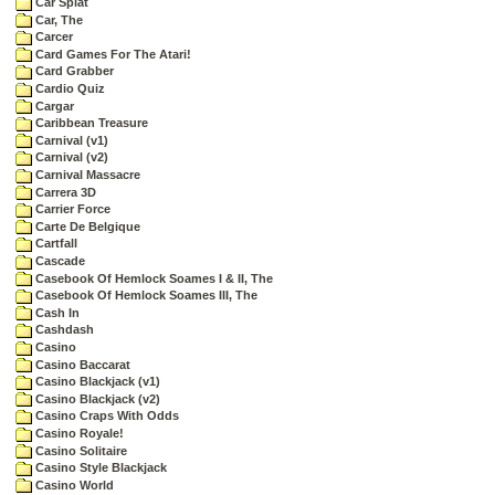
Car Splat
Car, The
Carcer
Card Games For The Atari!
Card Grabber
Cardio Quiz
Cargar
Caribbean Treasure
Carnival (v1)
Carnival (v2)
Carnival Massacre
Carrera 3D
Carrier Force
Carte De Belgique
Cartfall
Cascade
Casebook Of Hemlock Soames I & II, The
Casebook Of Hemlock Soames III, The
Cash In
Cashdash
Casino
Casino Baccarat
Casino Blackjack (v1)
Casino Blackjack (v2)
Casino Craps With Odds
Casino Royale!
Casino Solitaire
Casino Style Blackjack
Casino World