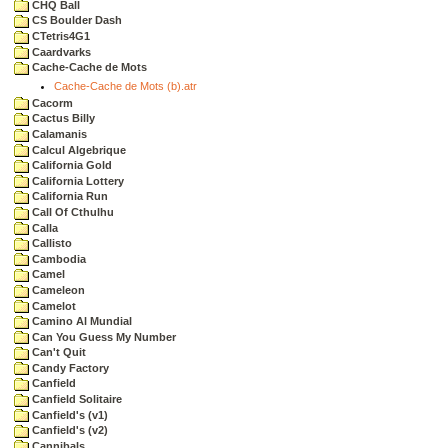
CHQ Ball
CS Boulder Dash
CTetris4G1
Caardvarks
Cache-Cache de Mots
Cache-Cache de Mots (b).atr
Cacorm
Cactus Billy
Calamanis
Calcul Algebrique
California Gold
California Lottery
California Run
Call Of Cthulhu
Calla
Callisto
Cambodia
Camel
Cameleon
Camelot
Camino Al Mundial
Can You Guess My Number
Can't Quit
Candy Factory
Canfield
Canfield Solitaire
Canfield's (v1)
Canfield's (v2)
Cannibals