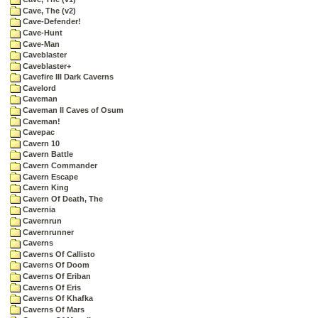
Cave, The (v2)
Cave-Defender!
Cave-Hunt
Cave-Man
Caveblaster
Caveblaster+
Cavefire III Dark Caverns
Cavelord
Caveman
Caveman II Caves of Osum
Caveman!
Cavepac
Cavern 10
Cavern Battle
Cavern Commander
Cavern Escape
Cavern King
Cavern Of Death, The
Cavernia
Cavernrun
Cavernrunner
Caverns
Caverns Of Callisto
Caverns Of Doom
Caverns Of Eriban
Caverns Of Eris
Caverns Of Khafka
Caverns Of Mars