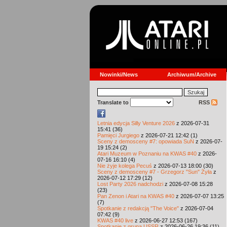
Nowinki/News
Archiwum/Archive
Translate to
RSS
Letnia edycja Silly Venture 2026
z 2026-07-31
15:41 (36)
Pamięci Jurgiego
z 2026-07-21 12:42 (1)
Sceny z demosceny #7: opowiada SuN
z 2026-07-
19 15:24 (2)
Atari Muzeum w Poznaniu na KWAS #40
z 2026-
07-16 16:10 (4)
Nie żyje kolega Pecuś
z 2026-07-13 18:00 (30)
Sceny z demosceny #7 - Grzegorz "Sun" Żyła
z
2026-07-12 17:29 (12)
Lost Party 2026 nadchodzi
z 2026-07-08 15:28
(23)
Pan Zenon i Atari na KWAS #40
z 2026-07-07 13:25
(7)
Spotkanie z redakcją "The Voice"
z 2026-07-04
07:42 (9)
KWAS #40 live
z 2026-06-27 12:53 (167)
Spotkanie z grupą USSR
z 2026-06-26 19:36 (11)