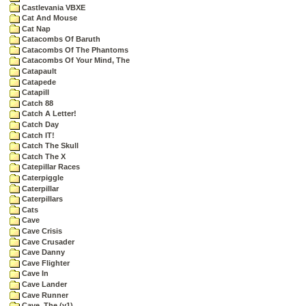
Castlevania VBXE
Cat And Mouse
Cat Nap
Catacombs Of Baruth
Catacombs Of The Phantoms
Catacombs Of Your Mind, The
Catapault
Catapede
Catapill
Catch 88
Catch A Letter!
Catch Day
Catch IT!
Catch The Skull
Catch The X
Catepillar Races
Caterpiggle
Caterpillar
Caterpillars
Cats
Cave
Cave Crisis
Cave Crusader
Cave Danny
Cave Flighter
Cave In
Cave Lander
Cave Runner
Cave, The (v1)