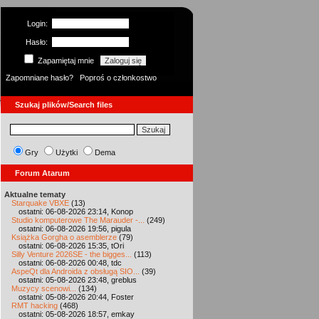
Login:
Hasło:
Zapamiętaj mnie
Zapomniane hasło?
Poproś o członkostwo
Szukaj plików/Search files
Gry
Użytki
Dema
Forum Atarum
Aktualne tematy
Starquake VBXE
(13)
ostatni: 06-08-2026 23:14, Konop
Studio komputerowe The Marauder -...
(249)
ostatni: 06-08-2026 19:56, pigula
Książka Gorgha o asemblerze
(79)
ostatni: 06-08-2026 15:35, tOri
Silly Venture 2026SE - the bigges...
(113)
ostatni: 06-08-2026 00:48, tdc
AspeQt dla Androida z obsługą SIO...
(39)
ostatni: 05-08-2026 23:48, greblus
Muzycy scenowi...
(134)
ostatni: 05-08-2026 20:44, Foster
RMT hacking
(468)
ostatni: 05-08-2026 18:57, emkay