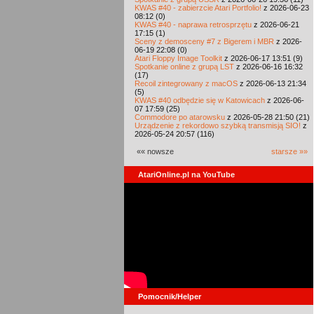
KWAS #40 - zabierzcie Atari Portfolio!
z 2026-06-23
08:12 (0)
KWAS #40 - naprawa retrosprzętu
z 2026-06-21
17:15 (1)
Sceny z demosceny #7 z Bigerem i MBR
z 2026-
06-19 22:08 (0)
Atari Floppy Image Toolkit
z 2026-06-17 13:51 (9)
Spotkanie online z grupą LST
z 2026-06-16 16:32
(17)
Recoil zintegrowany z macOS
z 2026-06-13 21:34
(5)
KWAS #40 odbędzie się w Katowicach
z 2026-06-
07 17:59 (25)
Commodore po atarowsku
z 2026-05-28 21:50 (21)
Urządzenie z rekordowo szybką transmisją SIO!
z
2026-05-24 20:57 (116)
«« nowsze
starsze »»
AtariOnline.pl na YouTube
Pomocnik/Helper