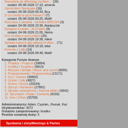
Narzędzie do ditheringu na Atari ...
(26)
ostatni: 05-08-2026 17:10, amarok
Uprościłem Starquake
(16)
ostatni: 05-08-2026 00:34, Bca
O co chodzi w grze Kasiarz?
(7)
ostatni: 05-08-2026 00:25, MaW
Rocznica 1 sierpnia - turówka WRCOH
(3)
ostatni: 04-08-2026 23:36, Ataripuzzle
Dungeon Crawler - AI (Fable)
(9)
ostatni: 04-08-2026 21:05, Nemo
Gry na Atari z pszczołami
(20)
ostatni: 04-08-2026 19:38, miker
Sprawa nowych płyt głównych Atari...
(71)
ostatni: 04-08-2026 19:18, tebe
Konsole z Lidla
(14)
ostatni: 04-08-2026 09:48, MaW
Kategorie Forum Atarum
1. Projekty / Projects
(29854)
2. Grafika / Graphics
(6813)
3. Muzyka i dźwięk / Music and sound
(8055)
4. Programowanie / Programming
(13171)
5. Gry / Games
(36902)
6. Użytki / Utils
(4827)
7. Scena / Scene
(20244)
8. Sprzęt / Hardware
(27891)
9. Sprawy wewnętrzne / Internal affairs
(5842)
10. Sprzedam / Kupię / Zamienię
(8193)
11. Inne / Other
(33759)
Administratorzy:
Adam, Cyprian, Jhusak, Kaz
Użytkowników:
3072
Ostatnio zarejestrowany:
bradko
Postów ostatniej doby:
5
Spotkania i zloty/Meetings & Parties