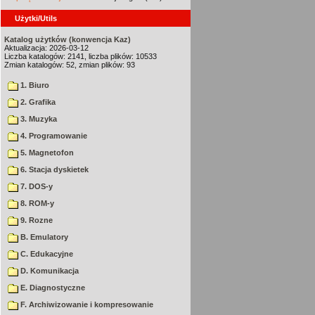
Użytki/Utils
Katalog użytków (konwencja Kaz)
Aktualizacja: 2026-03-12
Liczba katalogów: 2141, liczba plików: 10533
Zmian katalogów: 52, zmian plików: 93
1. Biuro
2. Grafika
3. Muzyka
4. Programowanie
5. Magnetofon
6. Stacja dyskietek
7. DOS-y
8. ROM-y
9. Rozne
B. Emulatory
C. Edukacyjne
D. Komunikacja
E. Diagnostyczne
F. Archiwizowanie i kompresowanie