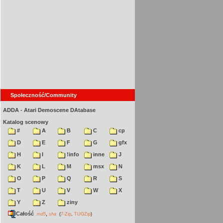
Społeczność/Community
ADDA - Atari Demoscene DAtabase
Katalog scenowy
#
A
B
C
cp
D
E
F
G
gfx
H
I
!info
inne
J
K
L
M
msx
N
O
P
Q
R
S
T
U
V
W
X
Y
Z
ziny
Całość
,
md5
sha
(
7-Zip
,
TUGZip
)