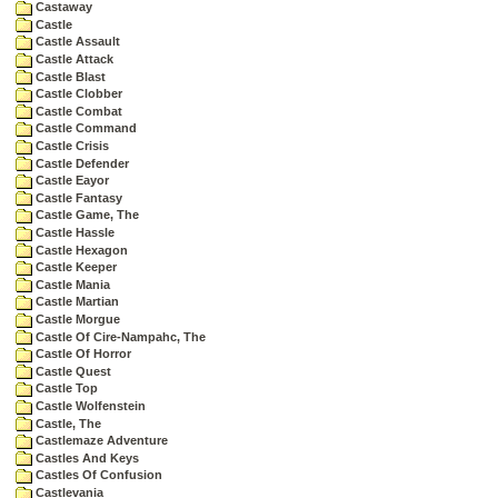
Castaway
Castle
Castle Assault
Castle Attack
Castle Blast
Castle Clobber
Castle Combat
Castle Command
Castle Crisis
Castle Defender
Castle Eayor
Castle Fantasy
Castle Game, The
Castle Hassle
Castle Hexagon
Castle Keeper
Castle Mania
Castle Martian
Castle Morgue
Castle Of Cire-Nampahc, The
Castle Of Horror
Castle Quest
Castle Top
Castle Wolfenstein
Castle, The
Castlemaze Adventure
Castles And Keys
Castles Of Confusion
Castlevania