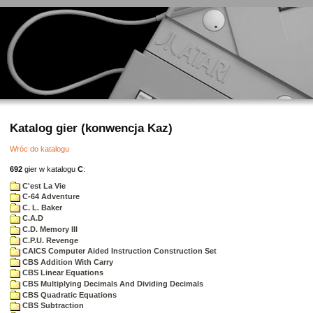
Katalog gier (konwencja Kaz)
Wróc do katalogu
692
gier w katalogu
C
:
C'est La Vie
C-64 Adventure
C. L. Baker
C.A.D
C.D. Memory III
C.P.U. Revenge
CAICS Computer Aided Instruction Construction Set
CBS Addition With Carry
CBS Linear Equations
CBS Multiplying Decimals And Dividing Decimals
CBS Quadratic Equations
CBS Subtraction