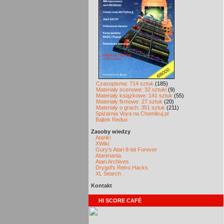
Czasopisma: 714 sztuk
(185)
Materiały scenowe: 32 sztuki
(9)
Materiały książkowe: 141 sztuk
(55)
Materiały firmowe: 27 sztuk
(20)
Materiały o grach: 351 sztuk
(211)
Spiżarnia Voya na Chomikuj.pl
Bajtek Redux
Zasoby wiedzy
Atariki
XWiki
Gury's Atari 8-bit Forever
Atarimania
Atari Archives
Drygol's Retro Hacks
XL Search
Kontakt
HI SCORE CAFÉ