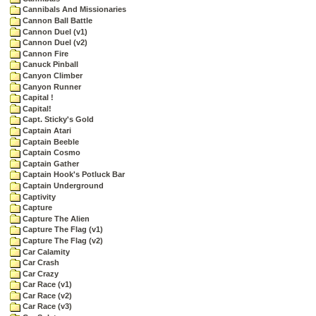
Cannibals And Missionaries
Cannon Ball Battle
Cannon Duel (v1)
Cannon Duel (v2)
Cannon Fire
Canuck Pinball
Canyon Climber
Canyon Runner
Capital !
Capital!
Capt. Sticky's Gold
Captain Atari
Captain Beeble
Captain Cosmo
Captain Gather
Captain Hook's Potluck Bar
Captain Underground
Captivity
Capture
Capture The Alien
Capture The Flag (v1)
Capture The Flag (v2)
Car Calamity
Car Crash
Car Crazy
Car Race (v1)
Car Race (v2)
Car Race (v3)