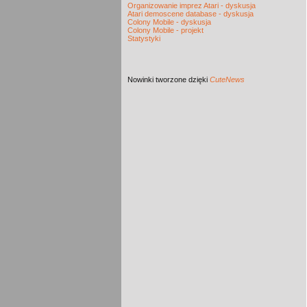
Organizowanie imprez Atari - dyskusja
Atari demoscene database - dyskusja
Colony Mobile - dyskusja
Colony Mobile - projekt
Statystyki
Nowinki
tworzone dzięki
CuteNews