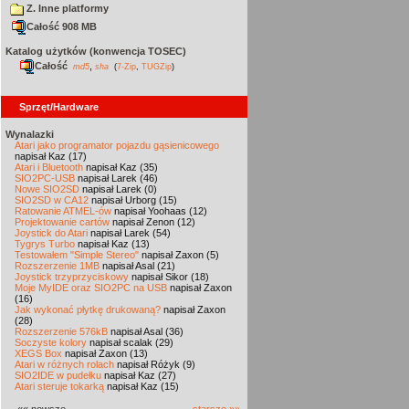
Z. Inne platformy
Całość 908 MB
Katalog użytków (konwencja TOSEC)
Całość
,
md5
sha
(
7-Zip
,
TUGZip
)
Sprzęt/Hardware
Wynalazki
Atari jako programator pojazdu gąsienicowego
napisał Kaz (17)
Atari i Bluetooth
napisał Kaz (35)
SIO2PC-USB
napisał Larek (46)
Nowe SIO2SD
napisał Larek (0)
SIO2SD w CA12
napisał Urborg (15)
Ratowanie ATMEL-ów
napisał Yoohaas (12)
Projektowanie cartów
napisał Zenon (12)
Joystick do Atari
napisał Larek (54)
Tygrys Turbo
napisał Kaz (13)
Testowałem "Simple Stereo"
napisał Zaxon (5)
Rozszerzenie 1MB
napisał Asal (21)
Joystick trzyprzyciskowy
napisał Sikor (18)
Moje MyIDE oraz SIO2PC na USB
napisał Zaxon
(16)
Jak wykonać płytkę drukowaną?
napisał Zaxon
(28)
Rozszerzenie 576kB
napisał Asal (36)
Soczyste kolory
napisał scalak (29)
XEGS Box
napisał Zaxon (13)
Atari w różnych rolach
napisał Różyk (9)
SIO2IDE w pudełku
napisał Kaz (27)
Atari steruje tokarką
napisał Kaz (15)