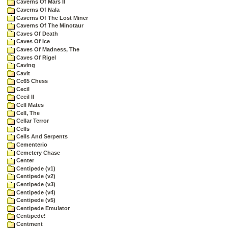
Caverns Of Mars II
Caverns Of Nala
Caverns Of The Lost Miner
Caverns Of The Minotaur
Caves Of Death
Caves Of Ice
Caves Of Madness, The
Caves Of Rigel
Caving
Cavit
Cc65 Chess
Cecil
Cecil II
Cell Mates
Cell, The
Cellar Terror
Cells
Cells And Serpents
Cementerio
Cemetery Chase
Center
Centipede (v1)
Centipede (v2)
Centipede (v3)
Centipede (v4)
Centipede (v5)
Centipede Emulator
Centipede!
Centment