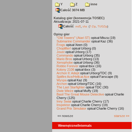
Y
Z
inne
Całość 3074 MB
Katalog gier (konwencja TOSEC)
Aktualizacja: 2021-07-11
Całość
,
md5
sha
(
7-Zip
,
TUGZip
)
Opisy gier
"Old Towers" (Atari ST)
opisał Misza (19)
Submarine Commander
opisał Kaz (36)
Frogs
opisał Xeen (0)
Choplifter!
opisał Urborg (0)
Joust
opisał Urborg (17)
Commando
opisał Urborg (35)
Mario Bros
opisał Urborg (13)
Xenophobe
opisał Urborg (36)
Robbo Forever
opisał tbxx (16)
Kolony 2106
opisał tbxx (3)
Archon II: Adept
opisał Urborg/TDC (9)
Spitfire Ace/Hellcat Ace
opisał Farscape (9)
Wyspa
opisał Kaz (9)
Archon
opisał Urborg/TDC (16)
The Last Starfighter
opisał TDC (30)
Dwie Wieże
opisał Muffy (19)
Basil The Great Mouse Detective
opisał Charlie
Cherry (125)
Inny Świat
opisał Charlie Cherry (17)
Inspektor
opisał Charlie Cherry (19)
Grand Prix Simulator
opisał Charlie Cherry (16)
«« nowsze
starsze »»
Wewnętrzne/Internals