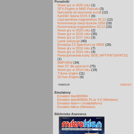
Poradniki
Nowe gry w 2026 roku
(1)
SFX-Engine w MAD Pascalu
(3)
Narzędzie do tworzenia scrolli
(12)
Kartridż Sparta DOS X
(6)
Usprawnienia magnetofonu XC12
(12)
Konserwacja stacji dysków 1050
(19)
Konserwacja magnetofonu XC12
(15)
Nowe gry w 2020 roku
(2)
Nowe gry w 2019 roku
(35)
Nowe gry w 2017 roku
(3)
Larek pokazuje
(40)
Emulacja ZX Spectrum na VBXE
(26)
Nowe gry w 2016 roku
(7)
Nowe gry w 2015 roku
(4)
Partycjonowanie karty SIDE (APT/FAT16/FAT32)
(1)
BMPVIEW
(34)
Atari ST dla opornych
(75)
Nowe gry w 2014 roku
(19)
Tritone engine
(11)
QChan Engine
(6)
nowsze
starsze
Emulatory
Emulator Atari800Win
Emulator Atari800Win PLus 4.0 (Windows)
Emulator Atari++ (multiplatform)
Emulator Altirra (Windows)
Biblioteka Atarowca