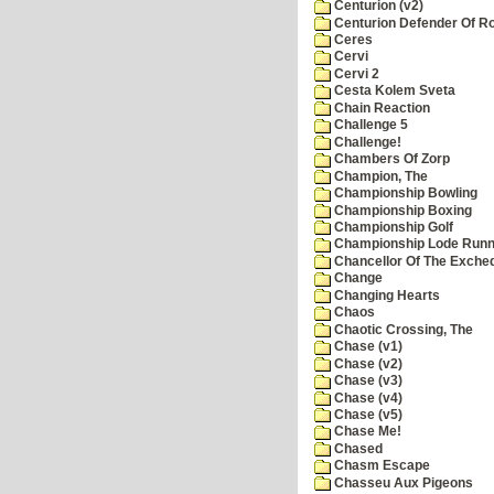
Centurion (v2)
Centurion Defender Of 
Ceres
Cervi
Cervi 2
Cesta Kolem Sveta
Chain Reaction
Challenge 5
Challenge!
Chambers Of Zorp
Champion, The
Championship Bowling
Championship Boxing
Championship Golf
Championship Lode Runn
Chancellor Of The Exche
Change
Changing Hearts
Chaos
Chaotic Crossing, The
Chase (v1)
Chase (v2)
Chase (v3)
Chase (v4)
Chase (v5)
Chase Me!
Chased
Chasm Escape
Chasseu Aux Pigeons