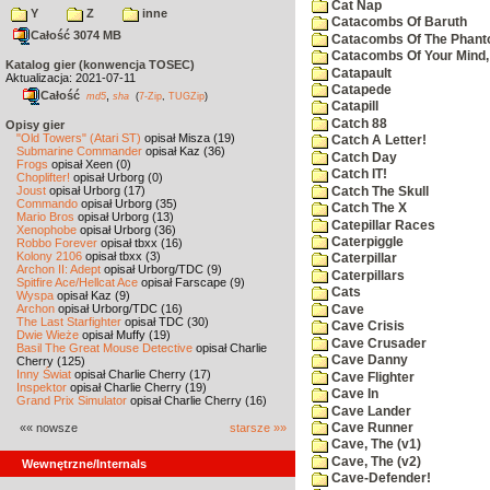
Cat Nap
Y
Z
inne
Catacombs Of Baruth
Całość 3074 MB
Catacombs Of The Phan
Catacombs Of Your Mind,
Katalog gier (konwencja TOSEC)
Catapault
Aktualizacja: 2021-07-11
Catapede
Całość
,
md5
sha
(
7-Zip
,
TUGZip
)
Catapill
Catch 88
Opisy gier
"Old Towers" (Atari ST)
opisał Misza (19)
Catch A Letter!
Submarine Commander
opisał Kaz (36)
Catch Day
Frogs
opisał Xeen (0)
Catch IT!
Choplifter!
opisał Urborg (0)
Joust
opisał Urborg (17)
Catch The Skull
Commando
opisał Urborg (35)
Catch The X
Mario Bros
opisał Urborg (13)
Catepillar Races
Xenophobe
opisał Urborg (36)
Caterpiggle
Robbo Forever
opisał tbxx (16)
Kolony 2106
opisał tbxx (3)
Caterpillar
Archon II: Adept
opisał Urborg/TDC (9)
Caterpillars
Spitfire Ace/Hellcat Ace
opisał Farscape (9)
Cats
Wyspa
opisał Kaz (9)
Archon
opisał Urborg/TDC (16)
Cave
The Last Starfighter
opisał TDC (30)
Cave Crisis
Dwie Wieże
opisał Muffy (19)
Cave Crusader
Basil The Great Mouse Detective
opisał Charlie
Cave Danny
Cherry (125)
Inny Świat
opisał Charlie Cherry (17)
Cave Flighter
Inspektor
opisał Charlie Cherry (19)
Cave In
Grand Prix Simulator
opisał Charlie Cherry (16)
Cave Lander
«« nowsze
starsze »»
Cave Runner
Cave, The (v1)
Cave, The (v2)
Wewnętrzne/Internals
Cave-Defender!