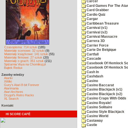
Carcer
Card Games For The Atar
Card Grabber
Cardio Quiz
Cargar
Caribbean Treasure
Carnival (v1)
Carnival (v2)
Carnival Massacre
Carrera 3D
Carrier Force
Czasopisma: 714 sztuk
(185)
Carte De Belgique
Materiały scenowe: 32 sztuki
(9)
Materiały książkowe: 141 sztuk
(55)
Cartfall
Materiały firmowe: 27 sztuk
(20)
Cascade
Materiały o grach: 351 sztuk
(211)
Casebook Of Hemlock Soa
Spiżarnia Voya na Chomikuj.pl
Casebook Of Hemlock Soa
Bajtek Redux
Cash In
Zasoby wiedzy
Cashdash
Atariki
Casino
XWiki
Gury's Atari 8-bit Forever
Casino Baccarat
Atarimania
Casino Blackjack (v1)
Atari Archives
Casino Blackjack (v2)
Drygol's Retro Hacks
Casino Craps With Odds
XL Search
Casino Royale!
Kontakt
Casino Solitaire
Casino Style Blackjack
HI SCORE CAFÉ
Casino World
Castaway
Castle