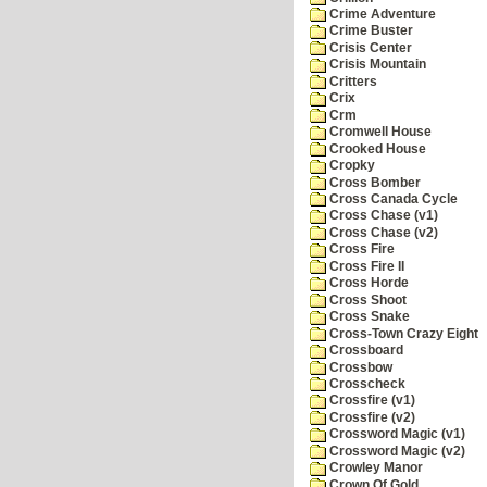
Crime Adventure
Crime Buster
Crisis Center
Crisis Mountain
Critters
Crix
Crm
Cromwell House
Crooked House
Cropky
Cross Bomber
Cross Canada Cycle
Cross Chase (v1)
Cross Chase (v2)
Cross Fire
Cross Fire II
Cross Horde
Cross Shoot
Cross Snake
Cross-Town Crazy Eight
Crossboard
Crossbow
Crosscheck
Crossfire (v1)
Crossfire (v2)
Crossword Magic (v1)
Crossword Magic (v2)
Crowley Manor
Crown Of Gold