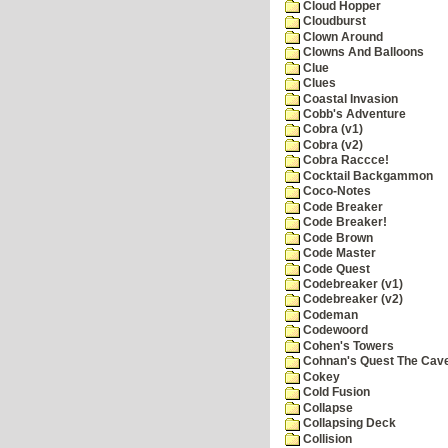
Cloud Hopper
Cloudburst
Clown Around
Clowns And Balloons
Clue
Clues
Coastal Invasion
Cobb's Adventure
Cobra (v1)
Cobra (v2)
Cobra Raccce!
Cocktail Backgammon
Coco-Notes
Code Breaker
Code Breaker!
Code Brown
Code Master
Code Quest
Codebreaker (v1)
Codebreaker (v2)
Codeman
Codewoord
Cohen's Towers
Cohnan's Quest The Cave
Cokey
Cold Fusion
Collapse
Collapsing Deck
Collision