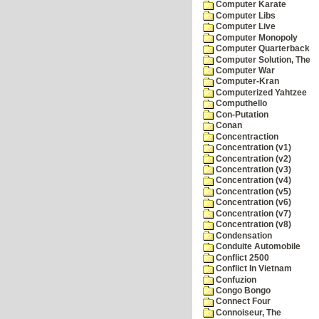
Computer Karate
Computer Libs
Computer Live
Computer Monopoly
Computer Quarterback
Computer Solution, The
Computer War
Computer-Kran
Computerized Yahtzee
Computhello
Con-Putation
Conan
Concentraction
Concentration (v1)
Concentration (v2)
Concentration (v3)
Concentration (v4)
Concentration (v5)
Concentration (v6)
Concentration (v7)
Concentration (v8)
Condensation
Conduite Automobile
Conflict 2500
Conflict In Vietnam
Confuzion
Congo Bongo
Connect Four
Connoiseur, The