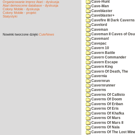
Cave-Hunt
Organizowanie imprez Atari - dyskusja
Atari demoscene database - dyskusja
Cave-Man
Colony Mobile - dyskusja
Caveblaster
Colony Mobile - projekt
Caveblaster+
Statystyki
Cavefire III Dark Caverns
Cavelord
Caveman
Caveman II Caves of Os
Nowinki
tworzone dzięki
CuteNews
Caveman!
Cavepac
Cavern 10
Cavern Battle
Cavern Commander
Cavern Escape
Cavern King
Cavern Of Death, The
Cavernia
Cavernrun
Cavernrunner
Caverns
Caverns Of Callisto
Caverns Of Doom
Caverns Of Eriban
Caverns Of Eris
Caverns Of Khafka
Caverns Of Mars
Caverns Of Mars II
Caverns Of Nala
Caverns Of The Lost Min