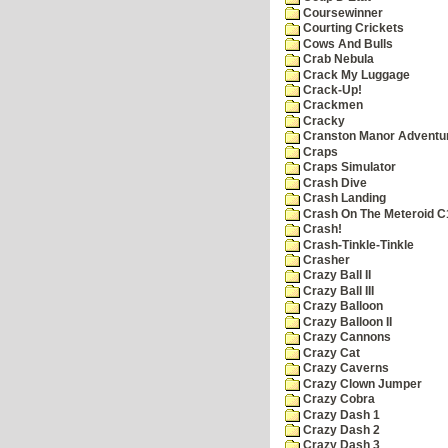
Coursewinner
Courting Crickets
Cows And Bulls
Crab Nebula
Crack My Luggage
Crack-Up!
Crackmen
Cracky
Cranston Manor Adventu
Craps
Craps Simulator
Crash Dive
Crash Landing
Crash On The Meteroid C
Crash!
Crash-Tinkle-Tinkle
Crasher
Crazy Ball II
Crazy Ball III
Crazy Balloon
Crazy Balloon II
Crazy Cannons
Crazy Cat
Crazy Caverns
Crazy Clown Jumper
Crazy Cobra
Crazy Dash 1
Crazy Dash 2
Crazy Dash 3