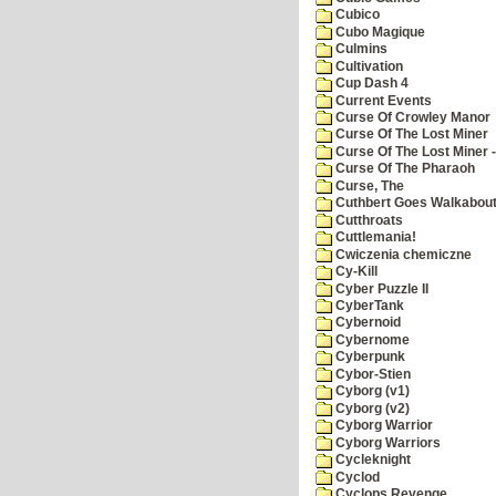
Cubico
Cubo Magique
Culmins
Cultivation
Cup Dash 4
Current Events
Curse Of Crowley Manor
Curse Of The Lost Miner
Curse Of The Lost Miner
Curse Of The Pharaoh
Curse, The
Cuthbert Goes Walkabou
Cutthroats
Cuttlemania!
Cwiczenia chemiczne
Cy-Kill
Cyber Puzzle II
CyberTank
Cybernoid
Cybernome
Cyberpunk
Cybor-Stien
Cyborg (v1)
Cyborg (v2)
Cyborg Warrior
Cyborg Warriors
Cycleknight
Cyclod
Cyclops Revenge