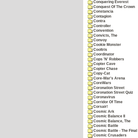
Conquering Everest
Conquest Of The Crown
Constancia
Contagion
Contra
Controller
Convention
Convicts, The
Convoy
Cookie Monster
Cooltris
Coordinator
Cops 'N' Robbers
Copter Cave
Copter Chase
Copy-Cat
Core-War's Arena
CoreWars
Coronation Street
Coronation Street Quiz
Coronavirus
Corridor Of Time
Corsair!
Cosmic Ark
Cosmic Balance II
Cosmic Balance, The
Cosmic Battle
Cosmic Battle - The Final 
Cosmic Crusaders