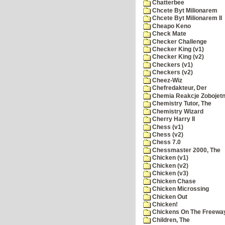
Chatterbee
Chcete Byt Milionarem
Chcete Byt Milionarem II
Cheapo Keno
Check Mate
Checker Challenge
Checker King (v1)
Checker King (v2)
Checkers (v1)
Checkers (v2)
Cheez-Wiz
Chefredakteur, Der
Chemia Reakcje Zobojetn
Chemistry Tutor, The
Chemistry Wizard
Cherry Harry II
Chess (v1)
Chess (v2)
Chess 7.0
Chessmaster 2000, The
Chicken (v1)
Chicken (v2)
Chicken (v3)
Chicken Chase
Chicken Microssing
Chicken Out
Chicken!
Chickens On The Freewa
Children, The