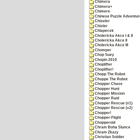
Chimera
Chimera+
Chimere
Chinese Puzzle Adventur
Chiseler
Chisler
Chlapecek
Cholericka Akce I & II
Cholericka Akce II
Cholericka Akce III
Chomper
Chop Suey
Chopin 2010
Choplifter
Choplifter!
Chopp The Robot
Choppe The Robot
Chopper Chase
Chopper Hunt
Chopper Mission
Chopper Raid
Chopper Rescue (v1)
Chopper Rescue (v2)
Chopper!
Chopper-Flight
Chopperoid
Chram Boha Slunce
Chram Zkazy
Christian Soldier