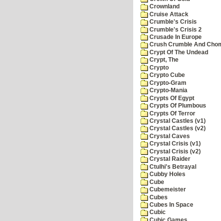
Crownland
Cruise Attack
Crumble's Crisis
Crumble's Crisis 2
Crusade In Europe
Crush Crumble And Cho
Crypt Of The Undead
Crypt, The
Crypto
Crypto Cube
Crypto-Gram
Crypto-Mania
Crypts Of Egypt
Crypts Of Plumbous
Crypts Of Terror
Crystal Castles (v1)
Crystal Castles (v2)
Crystal Caves
Crystal Crisis (v1)
Crystal Crisis (v2)
Crystal Raider
Ctulhi's Betrayal
Cubby Holes
Cube
Cubemeister
Cubes
Cubes In Space
Cubic
Cubic Games