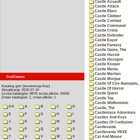
Castle Assault
Castle Attack
Castle Blast
Castle Clobber
Castle Combat
Castle Command
Castle Crisis
Castle Defender
Castle Eayor
Castle Fantasy
Castle Game, The
Castle Hassle
Castle Hexagon
Castle Keeper
Castle Mania
Castle Martian
Gry/Games
Castle Morgue
Castle Of Cire-Nampahc,
Katalog gier (konwencja Kaz)
Castle Of Horror
Aktualizacja: 2026-07-19
Castle Quest
Liczba katalogów: 8878, liczba plików: 40040
Zmian katalogów: 1, zmian plików: 1
Castle Top
Castle Wolfenstein
0-9
A
B
C
D
Castle, The
Castlemaze Adventure
E
F
G
H
I
Castles And Keys
J
K
L
M
N
Castles Of Confusion
Castlevania
O
P
Q
R
S
Castlevania VBXE
T
U
V
W
X
Cat And Mouse