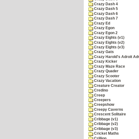
Crazy Dash 4
Crazy Dash 5
Crazy Dash 6
Crazy Dash 7
Crazy Ed
Crazy Egon
Crazy Egon 2
Crazy Eights (v1)
Crazy Eights (v2)
Crazy Eights (v3)
Crazy Gats
Crazy Harold's Adroit Ad
Crazy Kicker
Crazy Maze Race
Crazy Quader
Crazy Scooter
Crazy Vacation
Creature Creator
Credino
Creep
Creepers
Creepshow
Creepy Caverns
Crescent Solitaire
Cribbage (v1)
Cribbage (v2)
Cribbage (v3)
Cricket Maths
Crillion