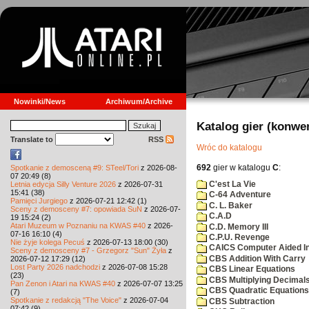
Nowinki/News
Archiwum/Archive
Katalog gier (konwe
Translate to
RSS
Wróc do katalogu
692
gier w katalogu
C
:
Spotkanie z demosceną #9: STeel/Tori
z 2026-08-
07 20:49 (8)
C'est La Vie
Letnia edycja Silly Venture 2026
z 2026-07-31
15:41 (38)
C-64 Adventure
Pamięci Jurgiego
z 2026-07-21 12:42 (1)
C. L. Baker
Sceny z demosceny #7: opowiada SuN
z 2026-07-
C.A.D
19 15:24 (2)
Atari Muzeum w Poznaniu na KWAS #40
z 2026-
C.D. Memory III
07-16 16:10 (4)
C.P.U. Revenge
Nie żyje kolega Pecuś
z 2026-07-13 18:00 (30)
CAICS Computer Aided Ins
Sceny z demosceny #7 - Grzegorz "Sun" Żyła
z
CBS Addition With Carry
2026-07-12 17:29 (12)
Lost Party 2026 nadchodzi
z 2026-07-08 15:28
CBS Linear Equations
(23)
CBS Multiplying Decimals
Pan Zenon i Atari na KWAS #40
z 2026-07-07 13:25
CBS Quadratic Equations
(7)
Spotkanie z redakcją "The Voice"
z 2026-07-04
CBS Subtraction
07:42 (9)