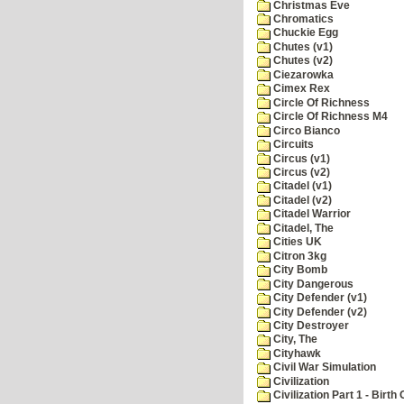
Christmas Eve
Chromatics
Chuckie Egg
Chutes (v1)
Chutes (v2)
Ciezarowka
Cimex Rex
Circle Of Richness
Circle Of Richness M4
Circo Bianco
Circuits
Circus (v1)
Circus (v2)
Citadel (v1)
Citadel (v2)
Citadel Warrior
Citadel, The
Cities UK
Citron 3kg
City Bomb
City Dangerous
City Defender (v1)
City Defender (v2)
City Destroyer
City, The
Cityhawk
Civil War Simulation
Civilization
Civilization Part 1 - Birth 