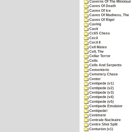
Caverns Of The Minotaur
Caves Of Death
Caves Of Ice
Caves Of Madness, The
Caves Of Rigel
Caving
Cavit
Cc65 Chess
Cecil
Cecil II
Cell Mates
Cell, The
Cellar Terror
Cells
Cells And Serpents
Cementerio
Cemetery Chase
Center
Centipede (v1)
Centipede (v2)
Centipede (v3)
Centipede (v4)
Centipede (v5)
Centipede Emulator
Centipede!
Centment
Centrale Nucleaire
Centre Shot Split
Centurion (v1)