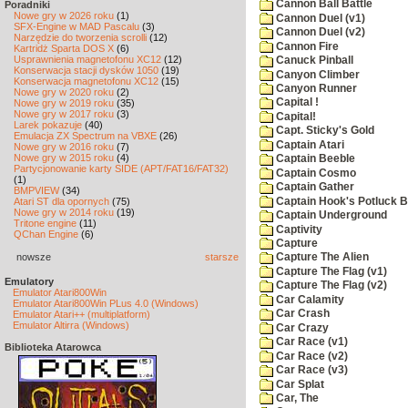
Cannon Ball Battle
Poradniki
Nowe gry w 2026 roku
(1)
Cannon Duel (v1)
SFX-Engine w MAD Pascalu
(3)
Cannon Duel (v2)
Narzędzie do tworzenia scrolli
(12)
Cannon Fire
Kartridż Sparta DOS X
(6)
Usprawnienia magnetofonu XC12
(12)
Canuck Pinball
Konserwacja stacji dysków 1050
(19)
Canyon Climber
Konserwacja magnetofonu XC12
(15)
Canyon Runner
Nowe gry w 2020 roku
(2)
Capital !
Nowe gry w 2019 roku
(35)
Nowe gry w 2017 roku
(3)
Capital!
Larek pokazuje
(40)
Capt. Sticky's Gold
Emulacja ZX Spectrum na VBXE
(26)
Captain Atari
Nowe gry w 2016 roku
(7)
Nowe gry w 2015 roku
(4)
Captain Beeble
Partycjonowanie karty SIDE (APT/FAT16/FAT32)
Captain Cosmo
(1)
Captain Gather
BMPVIEW
(34)
Captain Hook's Potluck B
Atari ST dla opornych
(75)
Nowe gry w 2014 roku
(19)
Captain Underground
Tritone engine
(11)
Captivity
QChan Engine
(6)
Capture
nowsze
starsze
Capture The Alien
Capture The Flag (v1)
Emulatory
Capture The Flag (v2)
Emulator Atari800Win
Car Calamity
Emulator Atari800Win PLus 4.0 (Windows)
Car Crash
Emulator Atari++ (multiplatform)
Emulator Altirra (Windows)
Car Crazy
Car Race (v1)
Biblioteka Atarowca
Car Race (v2)
Car Race (v3)
Car Splat
Car, The