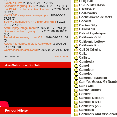
CHQ Ball
KWAS #40 live
z 2026-06-27 12:53 (167)
CS Boulder Dash
Spotkanie z grupą USSR
z 2026-06-26 19:36 (11)
KWAS #40 - zabierzcie Atari Portfolio!
z 2026-06-23
CTetris4G1
08:12 (0)
Caardvarks
KWAS #40 - naprawa retrosprzętu
z 2026-06-21
Cache-Cache de Mots
17:15 (1)
Cacorm
Sceny z demosceny #7 z Bigerem i MBR
z 2026-
06-19 22:08 (0)
Cactus Billy
Atari Floppy Image Toolkit
z 2026-06-17 13:51 (9)
Calamanis
Spotkanie online z grupą LST
z 2026-06-16 16:32
Calcul Algebrique
(17)
Recoil zintegrowany z macOS
z 2026-06-13 21:34
California Gold
(5)
California Lottery
KWAS #40 odbędzie się w Katowicach
z 2026-06-
California Run
07 17:59 (25)
Call Of Cthulhu
Commodore po atarowsku
z 2026-05-28 21:50 (21)
Calla
«« nowsze
starsze »»
Callisto
Cambodia
AtariOnline.pl na YouTube
Camel
Cameleon
Camelot
Camino Al Mundial
Can You Guess My Numb
Can't Quit
Candy Factory
Canfield
Canfield Solitaire
Canfield's (v1)
Canfield's (v2)
Cannibals
Pomocnik/Helper
Cannibals And Missionar