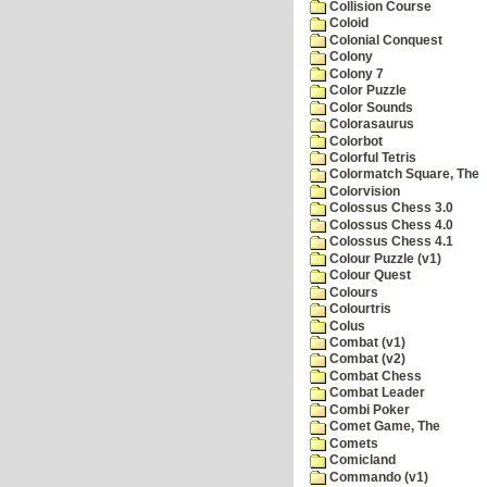
Collision Course
Coloid
Colonial Conquest
Colony
Colony 7
Color Puzzle
Color Sounds
Colorasaurus
Colorbot
Colorful Tetris
Colormatch Square, The
Colorvision
Colossus Chess 3.0
Colossus Chess 4.0
Colossus Chess 4.1
Colour Puzzle (v1)
Colour Quest
Colours
Colourtris
Colus
Combat (v1)
Combat (v2)
Combat Chess
Combat Leader
Combi Poker
Comet Game, The
Comets
Comicland
Commando (v1)