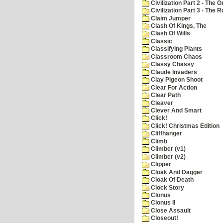
Civilization Part 2 - The 
Civilization Part 3 - The
Claim Jumper
Clash Of Kings, The
Clash Of Wills
Classic
Classifying Plants
Classroom Chaos
Classy Chassy
Claude Invaders
Clay Pigeon Shoot
Clear For Action
Clear Path
Cleaver
Clever And Smart
Click!
Click! Christmas Edition
Cliffhanger
Climb
Climber (v1)
Climber (v2)
Clipper
Cloak And Dagger
Cloak Of Death
Clock Story
Clonus
Clonus II
Close Assault
Closeout!