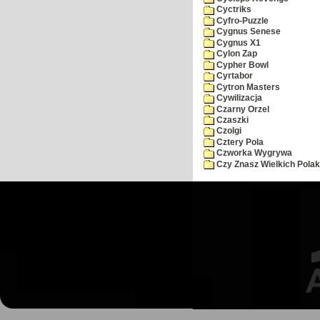
Cyctriks
Cyfro-Puzzle
Cygnus Senese
Cygnus X1
Cylon Zap
Cypher Bowl
Cyrtabor
Cytron Masters
Cywilizacja
Czarny Orzel
Czaszki
Czolgi
Cztery Pola
Czworka Wygrywa
Czy Znasz Wielkich Pola