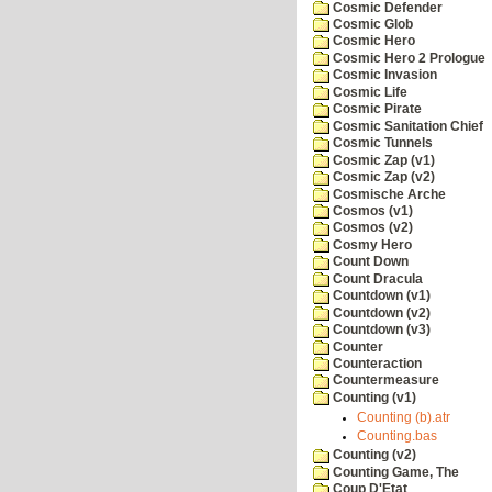
Cosmic Defender
Cosmic Glob
Cosmic Hero
Cosmic Hero 2 Prologue
Cosmic Invasion
Cosmic Life
Cosmic Pirate
Cosmic Sanitation Chief
Cosmic Tunnels
Cosmic Zap (v1)
Cosmic Zap (v2)
Cosmische Arche
Cosmos (v1)
Cosmos (v2)
Cosmy Hero
Count Down
Count Dracula
Countdown (v1)
Countdown (v2)
Countdown (v3)
Counter
Counteraction
Countermeasure
Counting (v1)
Counting (b).atr
Counting.bas
Counting (v2)
Counting Game, The
Coup D'Etat