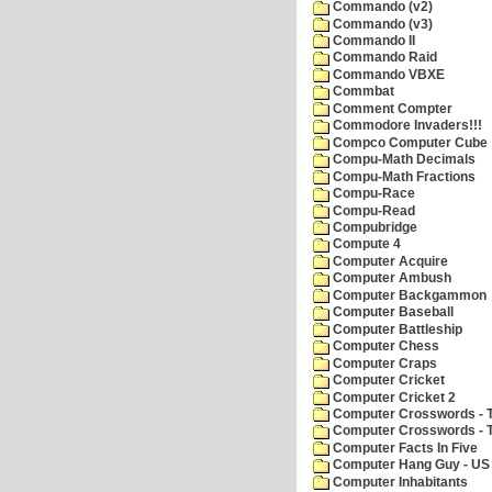
Commando (v2)
Commando (v3)
Commando II
Commando Raid
Commando VBXE
Commbat
Comment Compter
Commodore Invaders!!!
Compco Computer Cube
Compu-Math Decimals
Compu-Math Fractions
Compu-Race
Compu-Read
Compubridge
Compute 4
Computer Acquire
Computer Ambush
Computer Backgammon
Computer Baseball
Computer Battleship
Computer Chess
Computer Craps
Computer Cricket
Computer Cricket 2
Computer Crosswords - T
Computer Crosswords - 
Computer Facts In Five
Computer Hang Guy - US 
Computer Inhabitants