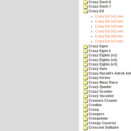
Crazy Dash 6
Crazy Dash 7
Crazy Ed
Crazy Ed (v1).xex
Crazy Ed (v2).xex
Crazy Ed (v3).xex
Crazy Ed (v5).xex
Crazy Ed (v6).xex
Crazy Ed (v7).xex
Crazy Egon
Crazy Egon 2
Crazy Eights (v1)
Crazy Eights (v2)
Crazy Eights (v3)
Crazy Gats
Crazy Harold's Adroit Ad
Crazy Kicker
Crazy Maze Race
Crazy Quader
Crazy Scooter
Crazy Vacation
Creature Creator
Credino
Creep
Creepers
Creepshow
Creepy Caverns
Crescent Solitaire