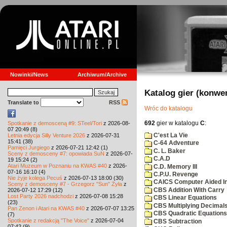
Nowinki/News
Archiwum/Archive
Katalog gier (konwe
Translate to
RSS
Wróc do katalogu
692
gier w katalogu
C
:
Spotkanie z demosceną #9: STeel/Tori
z 2026-08-
07 20:49 (8)
C'est La Vie
Letnia edycja Silly Venture 2026
z 2026-07-31
15:41 (38)
C-64 Adventure
Pamięci Jurgiego
z 2026-07-21 12:42 (1)
C. L. Baker
Sceny z demosceny #7: opowiada SuN
z 2026-07-
C.A.D
19 15:24 (2)
Atari Muzeum w Poznaniu na KWAS #40
z 2026-
C.D. Memory III
07-16 16:10 (4)
C.P.U. Revenge
Nie żyje kolega Pecuś
z 2026-07-13 18:00 (30)
CAICS Computer Aided Ins
Sceny z demosceny #7 - Grzegorz "Sun" Żyła
z
CBS Addition With Carry
2026-07-12 17:29 (12)
Lost Party 2026 nadchodzi
z 2026-07-08 15:28
CBS Linear Equations
(23)
CBS Multiplying Decimals
Pan Zenon i Atari na KWAS #40
z 2026-07-07 13:25
CBS Quadratic Equations
(7)
Spotkanie z redakcją "The Voice"
z 2026-07-04
CBS Subtraction
07:42 (9)