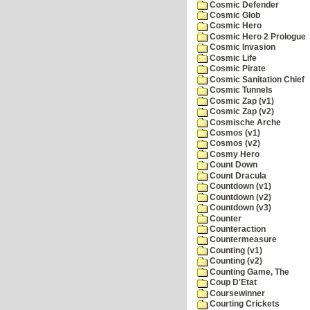
Cosmic Defender
Cosmic Glob
Cosmic Hero
Cosmic Hero 2 Prologue
Cosmic Invasion
Cosmic Life
Cosmic Pirate
Cosmic Sanitation Chief
Cosmic Tunnels
Cosmic Zap (v1)
Cosmic Zap (v2)
Cosmische Arche
Cosmos (v1)
Cosmos (v2)
Cosmy Hero
Count Down
Count Dracula
Countdown (v1)
Countdown (v2)
Countdown (v3)
Counter
Counteraction
Countermeasure
Counting (v1)
Counting (v2)
Counting Game, The
Coup D'Etat
Coursewinner
Courting Crickets