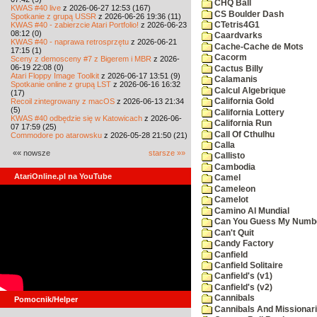
CHQ Ball
KWAS #40 live
z 2026-06-27 12:53 (167)
CS Boulder Dash
Spotkanie z grupą USSR
z 2026-06-26 19:36 (11)
KWAS #40 - zabierzcie Atari Portfolio!
z 2026-06-23
CTetris4G1
08:12 (0)
Caardvarks
KWAS #40 - naprawa retrosprzętu
z 2026-06-21
Cache-Cache de Mots
17:15 (1)
Cacorm
Sceny z demosceny #7 z Bigerem i MBR
z 2026-
06-19 22:08 (0)
Cactus Billy
Atari Floppy Image Toolkit
z 2026-06-17 13:51 (9)
Calamanis
Spotkanie online z grupą LST
z 2026-06-16 16:32
Calcul Algebrique
(17)
Recoil zintegrowany z macOS
z 2026-06-13 21:34
California Gold
(5)
California Lottery
KWAS #40 odbędzie się w Katowicach
z 2026-06-
California Run
07 17:59 (25)
Call Of Cthulhu
Commodore po atarowsku
z 2026-05-28 21:50 (21)
Calla
«« nowsze
starsze »»
Callisto
Cambodia
AtariOnline.pl na YouTube
Camel
Cameleon
Camelot
Camino Al Mundial
Can You Guess My Numb
Can't Quit
Candy Factory
Canfield
Canfield Solitaire
Canfield's (v1)
Canfield's (v2)
Cannibals
Pomocnik/Helper
Cannibals And Missionar