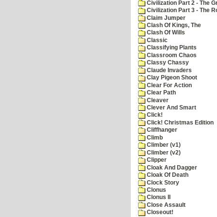
Civilization Part 2 - The 
Civilization Part 3 - The
Claim Jumper
Clash Of Kings, The
Clash Of Wills
Classic
Classifying Plants
Classroom Chaos
Classy Chassy
Claude Invaders
Clay Pigeon Shoot
Clear For Action
Clear Path
Cleaver
Clever And Smart
Click!
Click! Christmas Edition
Cliffhanger
Climb
Climber (v1)
Climber (v2)
Clipper
Cloak And Dagger
Cloak Of Death
Clock Story
Clonus
Clonus II
Close Assault
Closeout!