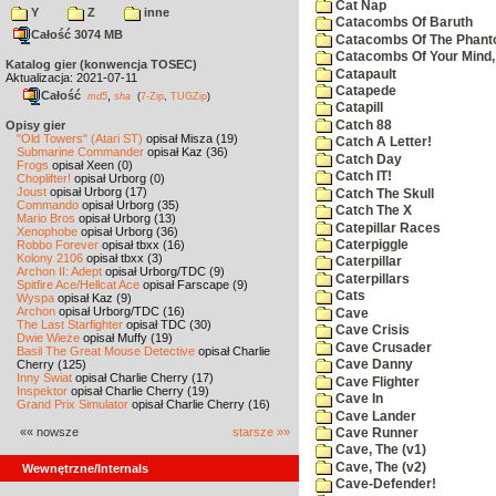
Cat Nap
Y
Z
inne
Catacombs Of Baruth
Całość 3074 MB
Catacombs Of The Phan
Catacombs Of Your Mind,
Katalog gier (konwencja TOSEC)
Catapault
Aktualizacja: 2021-07-11
Catapede
Całość
,
md5
sha
(
7-Zip
,
TUGZip
)
Catapill
Catch 88
Opisy gier
"Old Towers" (Atari ST)
opisał Misza (19)
Catch A Letter!
Submarine Commander
opisał Kaz (36)
Catch Day
Frogs
opisał Xeen (0)
Catch IT!
Choplifter!
opisał Urborg (0)
Joust
opisał Urborg (17)
Catch The Skull
Commando
opisał Urborg (35)
Catch The X
Mario Bros
opisał Urborg (13)
Catepillar Races
Xenophobe
opisał Urborg (36)
Robbo Forever
opisał tbxx (16)
Caterpiggle
Kolony 2106
opisał tbxx (3)
Caterpillar
Archon II: Adept
opisał Urborg/TDC (9)
Caterpillars
Spitfire Ace/Hellcat Ace
opisał Farscape (9)
Cats
Wyspa
opisał Kaz (9)
Archon
opisał Urborg/TDC (16)
Cave
The Last Starfighter
opisał TDC (30)
Cave Crisis
Dwie Wieże
opisał Muffy (19)
Cave Crusader
Basil The Great Mouse Detective
opisał Charlie
Cherry (125)
Cave Danny
Inny Świat
opisał Charlie Cherry (17)
Cave Flighter
Inspektor
opisał Charlie Cherry (19)
Cave In
Grand Prix Simulator
opisał Charlie Cherry (16)
Cave Lander
«« nowsze
starsze »»
Cave Runner
Cave, The (v1)
Cave, The (v2)
Wewnętrzne/Internals
Cave-Defender!