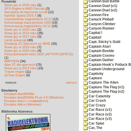
Cannon Ball Battle
Poradniki
Nowe gry w 2026 roku
(1)
Cannon Duel (v1)
SFX-Engine w MAD Pascalu
(3)
Cannon Duel (v2)
Narzędzie do tworzenia scrolli
(12)
Cannon Fire
Kartridż Sparta DOS X
(6)
Usprawnienia magnetofonu XC12
(12)
Canuck Pinball
Konserwacja stacji dysków 1050
(19)
Canyon Climber
Konserwacja magnetofonu XC12
(15)
Canyon Runner
Nowe gry w 2020 roku
(2)
Capital !
Nowe gry w 2019 roku
(35)
Nowe gry w 2017 roku
(3)
Capital!
Larek pokazuje
(40)
Capt. Sticky's Gold
Emulacja ZX Spectrum na VBXE
(26)
Captain Atari
Nowe gry w 2016 roku
(7)
Nowe gry w 2015 roku
(4)
Captain Beeble
Partycjonowanie karty SIDE (APT/FAT16/FAT32)
Captain Cosmo
(1)
Captain Gather
BMPVIEW
(34)
Captain Hook's Potluck B
Atari ST dla opornych
(75)
Nowe gry w 2014 roku
(19)
Captain Underground
Tritone engine
(11)
Captivity
QChan Engine
(6)
Capture
nowsze
starsze
Capture The Alien
Capture The Flag (v1)
Emulatory
Capture The Flag (v2)
Emulator Atari800Win
Car Calamity
Emulator Atari800Win PLus 4.0 (Windows)
Car Crash
Emulator Atari++ (multiplatform)
Emulator Altirra (Windows)
Car Crazy
Car Race (v1)
Biblioteka Atarowca
Car Race (v2)
Car Race (v3)
Car Splat
Car, The