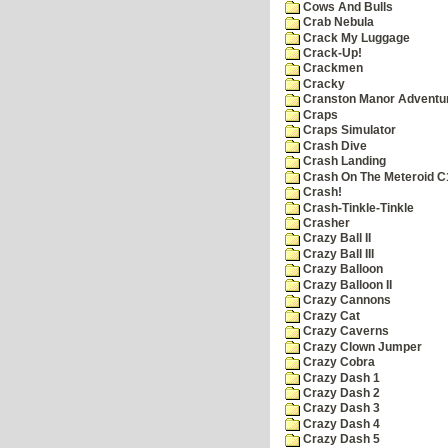
Cows And Bulls
Crab Nebula
Crack My Luggage
Crack-Up!
Crackmen
Cracky
Cranston Manor Adventu
Craps
Craps Simulator
Crash Dive
Crash Landing
Crash On The Meteroid C
Crash!
Crash-Tinkle-Tinkle
Crasher
Crazy Ball II
Crazy Ball III
Crazy Balloon
Crazy Balloon II
Crazy Cannons
Crazy Cat
Crazy Caverns
Crazy Clown Jumper
Crazy Cobra
Crazy Dash 1
Crazy Dash 2
Crazy Dash 3
Crazy Dash 4
Crazy Dash 5