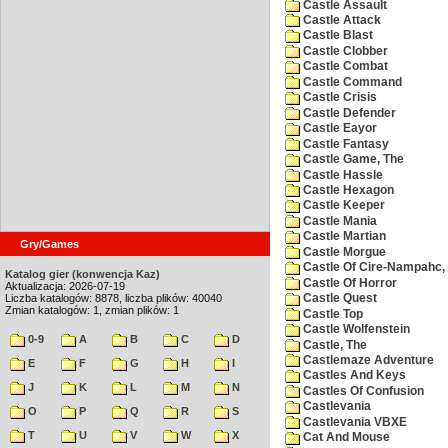
Castle Assault
Castle Attack
Castle Blast
Castle Clobber
Castle Combat
Castle Command
Castle Crisis
Castle Defender
Castle Eayor
Castle Fantasy
Castle Game, The
Castle Hassle
Castle Hexagon
Castle Keeper
Castle Mania
Castle Martian
Gry/Games
Castle Morgue
Castle Of Cire-Nampahc,
Katalog gier (konwencja Kaz)
Castle Of Horror
Aktualizacja: 2026-07-19
Liczba katalogów: 8878, liczba plików: 40040
Castle Quest
Zmian katalogów: 1, zmian plików: 1
Castle Top
Castle Wolfenstein
0-9
A
B
C
D
Castle, The
Castlemaze Adventure
E
F
G
H
I
Castles And Keys
J
K
L
M
N
Castles Of Confusion
Castlevania
O
P
Q
R
S
Castlevania VBXE
T
U
V
W
X
Cat And Mouse