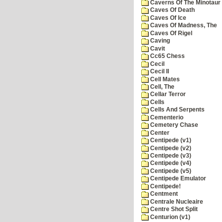
Caverns Of The Minotaur
Caves Of Death
Caves Of Ice
Caves Of Madness, The
Caves Of Rigel
Caving
Cavit
Cc65 Chess
Cecil
Cecil II
Cell Mates
Cell, The
Cellar Terror
Cells
Cells And Serpents
Cementerio
Cemetery Chase
Center
Centipede (v1)
Centipede (v2)
Centipede (v3)
Centipede (v4)
Centipede (v5)
Centipede Emulator
Centipede!
Centment
Centrale Nucleaire
Centre Shot Split
Centurion (v1)