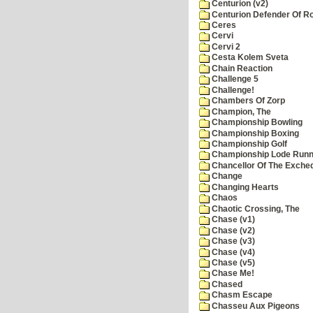
Centurion (v2)
Centurion Defender Of 
Ceres
Cervi
Cervi 2
Cesta Kolem Sveta
Chain Reaction
Challenge 5
Challenge!
Chambers Of Zorp
Champion, The
Championship Bowling
Championship Boxing
Championship Golf
Championship Lode Runn
Chancellor Of The Exche
Change
Changing Hearts
Chaos
Chaotic Crossing, The
Chase (v1)
Chase (v2)
Chase (v3)
Chase (v4)
Chase (v5)
Chase Me!
Chased
Chasm Escape
Chasseu Aux Pigeons