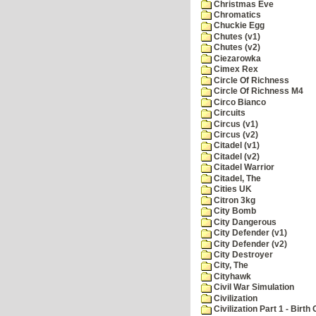
Christmas Eve
Chromatics
Chuckie Egg
Chutes (v1)
Chutes (v2)
Ciezarowka
Cimex Rex
Circle Of Richness
Circle Of Richness M4
Circo Bianco
Circuits
Circus (v1)
Circus (v2)
Citadel (v1)
Citadel (v2)
Citadel Warrior
Citadel, The
Cities UK
Citron 3kg
City Bomb
City Dangerous
City Defender (v1)
City Defender (v2)
City Destroyer
City, The
Cityhawk
Civil War Simulation
Civilization
Civilization Part 1 - Birth 