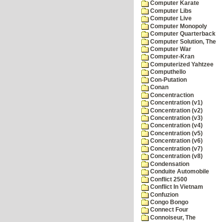
Computer Karate
Computer Libs
Computer Live
Computer Monopoly
Computer Quarterback
Computer Solution, The
Computer War
Computer-Kran
Computerized Yahtzee
Computhello
Con-Putation
Conan
Concentraction
Concentration (v1)
Concentration (v2)
Concentration (v3)
Concentration (v4)
Concentration (v5)
Concentration (v6)
Concentration (v7)
Concentration (v8)
Condensation
Conduite Automobile
Conflict 2500
Conflict In Vietnam
Confuzion
Congo Bongo
Connect Four
Connoiseur, The