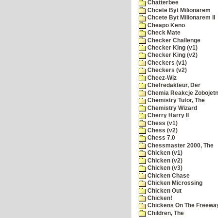
Chatterbee
Chcete Byt Milionarem
Chcete Byt Milionarem II
Cheapo Keno
Check Mate
Checker Challenge
Checker King (v1)
Checker King (v2)
Checkers (v1)
Checkers (v2)
Cheez-Wiz
Chefredakteur, Der
Chemia Reakcje Zobojetn
Chemistry Tutor, The
Chemistry Wizard
Cherry Harry II
Chess (v1)
Chess (v2)
Chess 7.0
Chessmaster 2000, The
Chicken (v1)
Chicken (v2)
Chicken (v3)
Chicken Chase
Chicken Microssing
Chicken Out
Chicken!
Chickens On The Freewa
Children, The