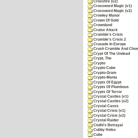
Crossfire (v2)
Crossword Magic (v1)
Crossword Magic (v2)
Crowley Manor
Crown Of Gold
Crownland
Cruise Attack
Crumble's Crisis
Crumble's Crisis 2
Crusade In Europe
Crush Crumble And Cho
Crypt Of The Undead
Crypt, The
Crypto
Crypto Cube
Crypto-Gram
Crypto-Mania
Crypts Of Egypt
Crypts Of Plumbous
Crypts Of Terror
Crystal Castles (v1)
Crystal Castles (v2)
Crystal Caves
Crystal Crisis (v1)
Crystal Crisis (v2)
Crystal Raider
Ctulhi's Betrayal
Cubby Holes
Cube