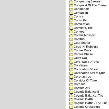
Conquering Everest
Conquest Of The Crown
Constancia
Contagion
Contra
Controller
Convention
Convicts, The
Convoy
Cookie Monster
Cooltris
Coordinator
Cops 'N' Robbers
Copter Cave
Copter Chase
Copy-Cat
Core-War's Arena
CoreWars
Coronation Street
Coronation Street Quiz
Coronavirus
Corridor Of Time
Corsair!
Cosmic Ark
Cosmic Balance II
Cosmic Balance, The
Cosmic Battle
Cosmic Battle - The Final 
Cosmic Crusaders