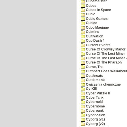
Cubemeister
Cubes
Cubes In Space
Cubic
Cubic Games
Cubico
Cubo Magique
Culmins
Cultivation
Cup Dash 4
Current Events
Curse Of Crowley Manor
Curse Of The Lost Miner
Curse Of The Lost Miner
Curse Of The Pharaoh
Curse, The
Cuthbert Goes Walkabou
Cutthroats
Cuttlemania!
Cwiczenia chemiczne
Cy-Kill
Cyber Puzzle II
CyberTank
Cybernoid
Cybernome
Cyberpunk
Cybor-Stien
Cyborg (v1)
Cyborg (v2)