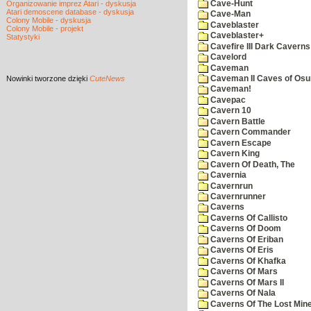
Cave-Hunt
Organizowanie imprez Atari - dyskusja
Atari demoscene database - dyskusja
Cave-Man
Colony Mobile - dyskusja
Caveblaster
Colony Mobile - projekt
Caveblaster+
Statystyki
Cavefire III Dark Caverns
Cavelord
Caveman
Nowinki
tworzone dzięki
CuteNews
Caveman II Caves of Os
Caveman!
Cavepac
Cavern 10
Cavern Battle
Cavern Commander
Cavern Escape
Cavern King
Cavern Of Death, The
Cavernia
Cavernrun
Cavernrunner
Caverns
Caverns Of Callisto
Caverns Of Doom
Caverns Of Eriban
Caverns Of Eris
Caverns Of Khafka
Caverns Of Mars
Caverns Of Mars II
Caverns Of Nala
Caverns Of The Lost Min