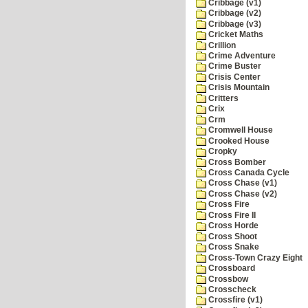
Cribbage (v1)
Cribbage (v2)
Cribbage (v3)
Cricket Maths
Crillion
Crime Adventure
Crime Buster
Crisis Center
Crisis Mountain
Critters
Crix
Crm
Cromwell House
Crooked House
Cropky
Cross Bomber
Cross Canada Cycle
Cross Chase (v1)
Cross Chase (v2)
Cross Fire
Cross Fire II
Cross Horde
Cross Shoot
Cross Snake
Cross-Town Crazy Eight
Crossboard
Crossbow
Crosscheck
Crossfire (v1)