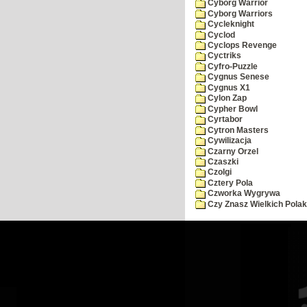
Cyborg Warrior
Cyborg Warriors
Cycleknight
Cyclod
Cyclops Revenge
Cyctriks
Cyfro-Puzzle
Cygnus Senese
Cygnus X1
Cylon Zap
Cypher Bowl
Cyrtabor
Cytron Masters
Cywilizacja
Czarny Orzel
Czaszki
Czolgi
Cztery Pola
Czworka Wygrywa
Czy Znasz Wielkich Pola