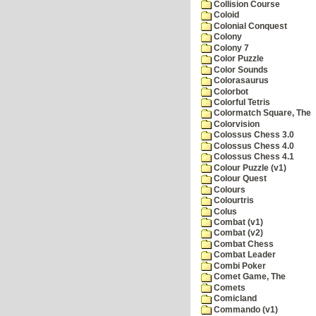
Collision Course
Coloid
Colonial Conquest
Colony
Colony 7
Color Puzzle
Color Sounds
Colorasaurus
Colorbot
Colorful Tetris
Colormatch Square, The
Colorvision
Colossus Chess 3.0
Colossus Chess 4.0
Colossus Chess 4.1
Colour Puzzle (v1)
Colour Quest
Colours
Colourtris
Colus
Combat (v1)
Combat (v2)
Combat Chess
Combat Leader
Combi Poker
Comet Game, The
Comets
Comicland
Commando (v1)