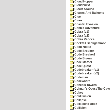
Cloud Hopper
Cloudburst
Clown Around
Clowns And Balloons
Clue
Clues
Coastal Invasion
Cobb's Adventure
Cobra (v1)
Cobra (v2)
Cobra Raccce!
Cocktail Backgammon
Coco-Notes
Code Breaker
Code Breaker!
Code Brown
Code Master
Code Quest
Codebreaker (v1)
Codebreaker (v2)
Codeman
Codewoord
Cohen's Towers
Cohnan's Quest The Cave
Cokey
Cold Fusion
Collapse
Collapsing Deck
Collision