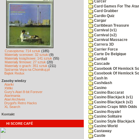
Carcer
Card Games For The Atar
Card Grabber
Cardio Quiz
Cargar
Caribbean Treasure
Carnival (v1)
Carnival (v2)
Carnival Massacre
Carrera 3D
Carrier Force
Czasopisma: 714 sztuk
(185)
Carte De Belgique
Materiały scenowe: 32 sztuki
(9)
Materiały książkowe: 141 sztuk
(55)
Cartfall
Materiały firmowe: 27 sztuk
(20)
Cascade
Materiały o grach: 351 sztuk
(211)
Casebook Of Hemlock Soa
Spiżarnia Voya na Chomikuj.pl
Bajtek Redux
Casebook Of Hemlock Soa
Cash In
Zasoby wiedzy
Cashdash
Atariki
Casino
XWiki
Gury's Atari 8-bit Forever
Casino Baccarat
Atarimania
Casino Blackjack (v1)
Atari Archives
Casino Blackjack (v2)
Drygol's Retro Hacks
XL Search
Casino Craps With Odds
Casino Royale!
Kontakt
Casino Solitaire
Casino Style Blackjack
HI SCORE CAFÉ
Casino World
Castaway
Castle