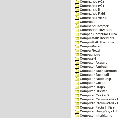
Commando (v2)
Commando (v3)
Commando II
Commando Raid
Commando VBXE
Commbat
Comment Compter
Commodore Invaders!!!
Compco Computer Cube
Compu-Math Decimals
Compu-Math Fractions
Compu-Race
Compu-Read
Compubridge
Compute 4
Computer Acquire
Computer Ambush
Computer Backgammon
Computer Baseball
Computer Battleship
Computer Chess
Computer Craps
Computer Cricket
Computer Cricket 2
Computer Crosswords - T
Computer Crosswords - 
Computer Facts In Five
Computer Hang Guy - US 
Computer Inhabitants