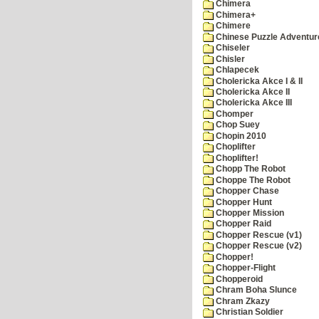
Chimera
Chimera+
Chimere
Chinese Puzzle Adventur
Chiseler
Chisler
Chlapecek
Cholericka Akce I & II
Cholericka Akce II
Cholericka Akce III
Chomper
Chop Suey
Chopin 2010
Choplifter
Choplifter!
Chopp The Robot
Choppe The Robot
Chopper Chase
Chopper Hunt
Chopper Mission
Chopper Raid
Chopper Rescue (v1)
Chopper Rescue (v2)
Chopper!
Chopper-Flight
Chopperoid
Chram Boha Slunce
Chram Zkazy
Christian Soldier