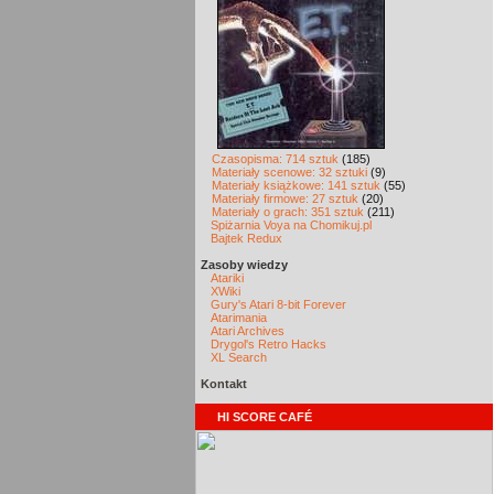
Czasopisma: 714 sztuk
(185)
Materiały scenowe: 32 sztuki
(9)
Materiały książkowe: 141 sztuk
(55)
Materiały firmowe: 27 sztuk
(20)
Materiały o grach: 351 sztuk
(211)
Spiżarnia Voya na Chomikuj.pl
Bajtek Redux
Zasoby wiedzy
Atariki
XWiki
Gury's Atari 8-bit Forever
Atarimania
Atari Archives
Drygol's Retro Hacks
XL Search
Kontakt
HI SCORE CAFÉ