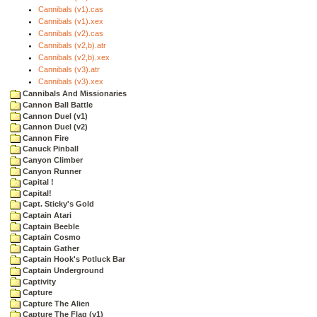
Cannibals (v1).cas
Cannibals (v1).xex
Cannibals (v2).cas
Cannibals (v2,b).atr
Cannibals (v2,b).xex
Cannibals (v3).atr
Cannibals (v3).xex
Cannibals And Missionaries
Cannon Ball Battle
Cannon Duel (v1)
Cannon Duel (v2)
Cannon Fire
Canuck Pinball
Canyon Climber
Canyon Runner
Capital !
Capital!
Capt. Sticky's Gold
Captain Atari
Captain Beeble
Captain Cosmo
Captain Gather
Captain Hook's Potluck Bar
Captain Underground
Captivity
Capture
Capture The Alien
Capture The Flag (v1)