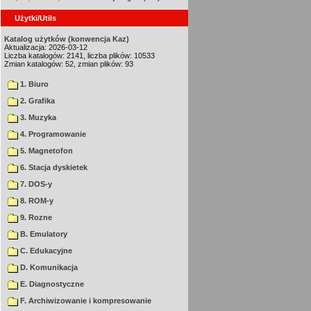
Użytki/Utils
Katalog użytków (konwencja Kaz)
Aktualizacja: 2026-03-12
Liczba katalogów: 2141, liczba plików: 10533
Zmian katalogów: 52, zmian plików: 93
1. Biuro
2. Grafika
3. Muzyka
4. Programowanie
5. Magnetofon
6. Stacja dyskietek
7. DOS-y
8. ROM-y
9. Rozne
B. Emulatory
C. Edukacyjne
D. Komunikacja
E. Diagnostyczne
F. Archiwizowanie i kompresowanie