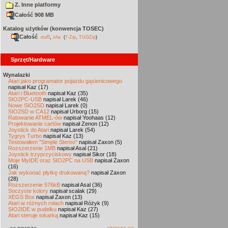
Z. Inne platformy
Całość 908 MB
Katalog użytków (konwencja TOSEC)
Całość
,
md5
sha
(
7-Zip
,
TUGZip
)
Sprzęt/Hardware
Wynalazki
Atari jako programator pojazdu gąsienicowego
napisał Kaz (17)
Atari i Bluetooth
napisał Kaz (35)
SIO2PC-USB
napisał Larek (46)
Nowe SIO2SD
napisał Larek (0)
SIO2SD w CA12
napisał Urborg (15)
Ratowanie ATMEL-ów
napisał Yoohaas (12)
Projektowanie cartów
napisał Zenon (12)
Joystick do Atari
napisał Larek (54)
Tygrys Turbo
napisał Kaz (13)
Testowałem "Simple Stereo"
napisał Zaxon (5)
Rozszerzenie 1MB
napisał Asal (21)
Joystick trzyprzyciskowy
napisał Sikor (18)
Moje MyIDE oraz SIO2PC na USB
napisał Zaxon
(16)
Jak wykonać płytkę drukowaną?
napisał Zaxon
(28)
Rozszerzenie 576kB
napisał Asal (36)
Soczyste kolory
napisał scalak (29)
XEGS Box
napisał Zaxon (13)
Atari w różnych rolach
napisał Różyk (9)
SIO2IDE w pudełku
napisał Kaz (27)
Atari steruje tokarką
napisał Kaz (15)