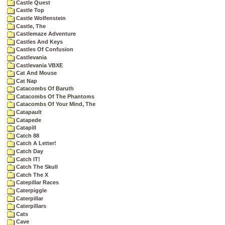
Castle Quest
Castle Top
Castle Wolfenstein
Castle, The
Castlemaze Adventure
Castles And Keys
Castles Of Confusion
Castlevania
Castlevania VBXE
Cat And Mouse
Cat Nap
Catacombs Of Baruth
Catacombs Of The Phantoms
Catacombs Of Your Mind, The
Catapault
Catapede
Catapill
Catch 88
Catch A Letter!
Catch Day
Catch IT!
Catch The Skull
Catch The X
Catepillar Races
Caterpiggle
Caterpillar
Caterpillars
Cats
Cave