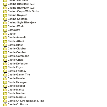
Casino Baccarat
Casino Blackjack (v1)
Casino Blackjack (v2)
Casino Craps With Odds
Casino Royale!
Casino Solitaire
Casino Style Blackjack
Casino World
Castaway
Castle
Castle Assault
Castle Attack
Castle Blast
Castle Clobber
Castle Combat
Castle Command
Castle Crisis
Castle Defender
Castle Eayor
Castle Fantasy
Castle Game, The
Castle Hassle
Castle Hexagon
Castle Keeper
Castle Mania
Castle Martian
Castle Morgue
Castle Of Cire-Nampahc, The
Castle Of Horror