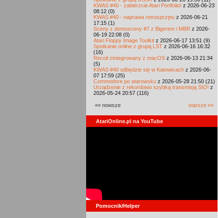
KWAS #40 - zabierzcie Atari Portfolio!
z 2026-06-23
08:12 (0)
KWAS #40 - naprawa retrosprzętu
z 2026-06-21
17:15 (1)
Sceny z demosceny #7 z Bigerem i MBR
z 2026-
06-19 22:08 (0)
Atari Floppy Image Toolkit
z 2026-06-17 13:51 (9)
Spotkanie online z grupą LST
z 2026-06-16 16:32
(16)
Recoil zintegrowany z macOS
z 2026-06-13 21:34
(5)
KWAS #40 odbędzie się w Katowicach
z 2026-06-
07 17:59 (25)
Commodore po atarowsku
z 2026-05-28 21:50 (21)
Urządzenie z rekordowo szybką transmisją SIO!
z
2026-05-24 20:57 (116)
«« nowsze
starsze »»
AtariOnline.pl na YouTube
Pomocnik/Helper