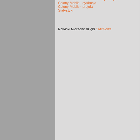
Colony Mobile - dyskusja
Colony Mobile - projekt
Statystyki
Nowinki
tworzone dzięki
CuteNews