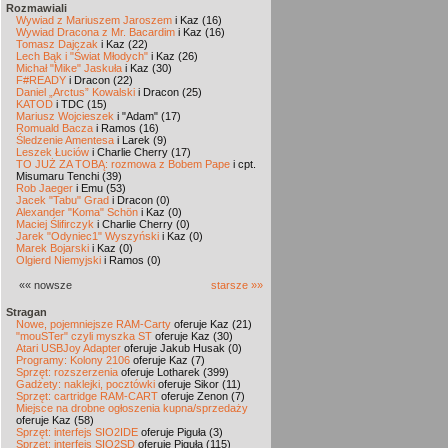
Rozmawiali
Wywiad z Mariuszem Jaroszem
i Kaz (16)
Wywiad Dracona z Mr. Bacardim
i Kaz (16)
Tomasz Dajczak
i Kaz (22)
Lech Bąk i "Świat Młodych"
i Kaz (26)
Michał "Mike" Jaskuła
i Kaz (30)
F#READY
i Dracon (22)
Daniel „Arctus” Kowalski
i Dracon (25)
KATOD
i TDC (15)
Mariusz Wojcieszek
i "Adam" (17)
Romuald Bacza
i Ramos (16)
Śledzenie Amentesa
i Larek (9)
Leszek Łuciów
i Charlie Cherry (17)
TO JUŻ ZA TOBĄ: rozmowa z Bobem Pape
i cpt.
Misumaru Tenchi (39)
Rob Jaeger
i Emu (53)
Jacek "Tabu" Grad
i Dracon (0)
Alexander "Koma" Schön
i Kaz (0)
Maciej Ślifirczyk
i Charlie Cherry (0)
Jarek "Odyniec1" Wyszyński
i Kaz (0)
Marek Bojarski
i Kaz (0)
Olgierd Niemyjski
i Ramos (0)
«« nowsze
starsze »»
Stragan
Nowe, pojemniejsze RAM-Carty
oferuje Kaz (21)
"mouSTer" czyli myszka ST
oferuje Kaz (30)
Atari USBJoy Adapter
oferuje Jakub Husak (0)
Programy: Kolony 2106
oferuje Kaz (7)
Sprzęt: rozszerzenia
oferuje Lotharek (399)
Gadżety: naklejki, pocztówki
oferuje Sikor (11)
Sprzęt: cartridge RAM-CART
oferuje Zenon (7)
Miejsce na drobne ogłoszenia kupna/sprzedaży
oferuje Kaz (58)
Sprzęt: interfejs SIO2IDE
oferuje Piguła (3)
Sprzęt: interfejs SIO2SD
oferuje Piguła (115)