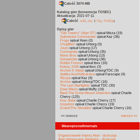
Całość 3074 MB
Katalog gier (konwencja TOSEC)
Aktualizacja: 2021-07-11
Całość
,
md5
sha
(
7-Zip
,
TUGZip
)
Opisy gier
"Old Towers" (Atari ST)
opisał Misza (19)
Submarine Commander
opisał Kaz (36)
Frogs
opisał Xeen (0)
Choplifter!
opisał Urborg (0)
Joust
opisał Urborg (17)
Commando
opisał Urborg (35)
Mario Bros
opisał Urborg (13)
Xenophobe
opisał Urborg (36)
Robbo Forever
opisał tbxx (16)
Kolony 2106
opisał tbxx (3)
Archon II: Adept
opisał Urborg/TDC (9)
Spitfire Ace/Hellcat Ace
opisał Farscape (9)
Wyspa
opisał Kaz (9)
Archon
opisał Urborg/TDC (16)
The Last Starfighter
opisał TDC (30)
Dwie Wieże
opisał Muffy (19)
Basil The Great Mouse Detective
opisał Charlie
Cherry (125)
Inny Świat
opisał Charlie Cherry (17)
Inspektor
opisał Charlie Cherry (19)
Grand Prix Simulator
opisał Charlie Cherry (16)
«« nowsze
starsze »»
Wewnętrzne/Internals
Organizowanie imprez Atari - dyskusja
Atari demoscene database - dyskusja