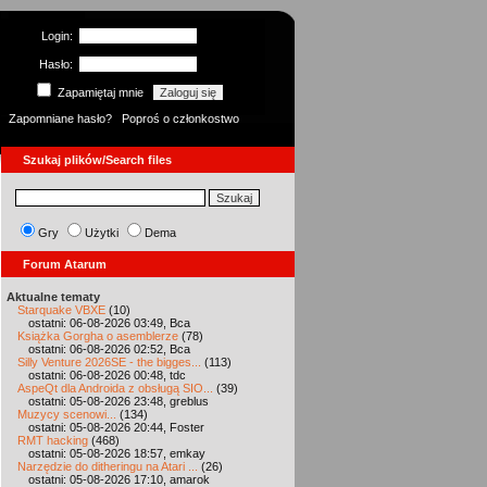
Login:
Hasło:
Zapamiętaj mnie
Zapomniane hasło?
Poproś o członkostwo
Szukaj plików/Search files
Gry
Użytki
Dema
Forum Atarum
Aktualne tematy
Starquake VBXE
(10)
ostatni: 06-08-2026 03:49, Bca
Książka Gorgha o asemblerze
(78)
ostatni: 06-08-2026 02:52, Bca
Silly Venture 2026SE - the bigges...
(113)
ostatni: 06-08-2026 00:48, tdc
AspeQt dla Androida z obsługą SIO...
(39)
ostatni: 05-08-2026 23:48, greblus
Muzycy scenowi...
(134)
ostatni: 05-08-2026 20:44, Foster
RMT hacking
(468)
ostatni: 05-08-2026 18:57, emkay
Narzędzie do ditheringu na Atari ...
(26)
ostatni: 05-08-2026 17:10, amarok