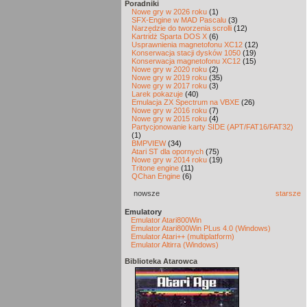
Poradniki
Nowe gry w 2026 roku
(1)
SFX-Engine w MAD Pascalu
(3)
Narzędzie do tworzenia scrolli
(12)
Kartridż Sparta DOS X
(6)
Usprawnienia magnetofonu XC12
(12)
Konserwacja stacji dysków 1050
(19)
Konserwacja magnetofonu XC12
(15)
Nowe gry w 2020 roku
(2)
Nowe gry w 2019 roku
(35)
Nowe gry w 2017 roku
(3)
Larek pokazuje
(40)
Emulacja ZX Spectrum na VBXE
(26)
Nowe gry w 2016 roku
(7)
Nowe gry w 2015 roku
(4)
Partycjonowanie karty SIDE (APT/FAT16/FAT32)
(1)
BMPVIEW
(34)
Atari ST dla opornych
(75)
Nowe gry w 2014 roku
(19)
Tritone engine
(11)
QChan Engine
(6)
nowsze
starsze
Emulatory
Emulator Atari800Win
Emulator Atari800Win PLus 4.0 (Windows)
Emulator Atari++ (multiplatform)
Emulator Altirra (Windows)
Biblioteka Atarowca