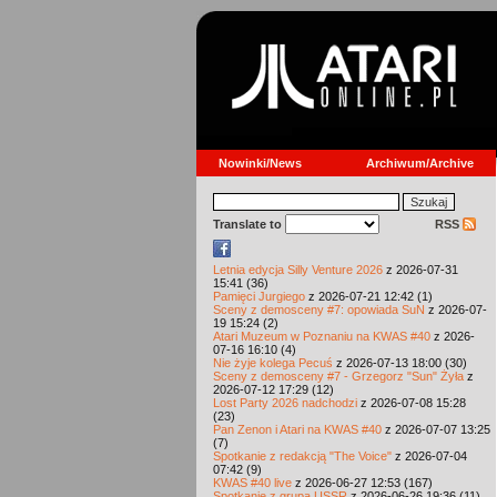
Nowinki/News
Archiwum/Archive
Translate to
RSS
Letnia edycja Silly Venture 2026
z 2026-07-31
15:41 (36)
Pamięci Jurgiego
z 2026-07-21 12:42 (1)
Sceny z demosceny #7: opowiada SuN
z 2026-07-
19 15:24 (2)
Atari Muzeum w Poznaniu na KWAS #40
z 2026-
07-16 16:10 (4)
Nie żyje kolega Pecuś
z 2026-07-13 18:00 (30)
Sceny z demosceny #7 - Grzegorz "Sun" Żyła
z
2026-07-12 17:29 (12)
Lost Party 2026 nadchodzi
z 2026-07-08 15:28
(23)
Pan Zenon i Atari na KWAS #40
z 2026-07-07 13:25
(7)
Spotkanie z redakcją "The Voice"
z 2026-07-04
07:42 (9)
KWAS #40 live
z 2026-06-27 12:53 (167)
Spotkanie z grupą USSR
z 2026-06-26 19:36 (11)