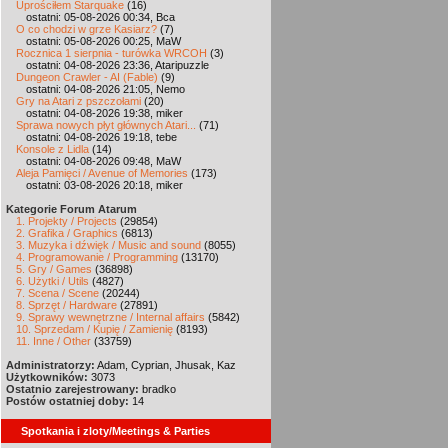
Uprościłem Starquake
(16)
ostatni: 05-08-2026 00:34, Bca
O co chodzi w grze Kasiarz?
(7)
ostatni: 05-08-2026 00:25, MaW
Rocznica 1 sierpnia - turówka WRCOH
(3)
ostatni: 04-08-2026 23:36, Ataripuzzle
Dungeon Crawler - AI (Fable)
(9)
ostatni: 04-08-2026 21:05, Nemo
Gry na Atari z pszczołami
(20)
ostatni: 04-08-2026 19:38, miker
Sprawa nowych płyt głównych Atari...
(71)
ostatni: 04-08-2026 19:18, tebe
Konsole z Lidla
(14)
ostatni: 04-08-2026 09:48, MaW
Aleja Pamięci / Avenue of Memories
(173)
ostatni: 03-08-2026 20:18, miker
Kategorie Forum Atarum
1. Projekty / Projects
(29854)
2. Grafika / Graphics
(6813)
3. Muzyka i dźwięk / Music and sound
(8055)
4. Programowanie / Programming
(13170)
5. Gry / Games
(36898)
6. Użytki / Utils
(4827)
7. Scena / Scene
(20244)
8. Sprzęt / Hardware
(27891)
9. Sprawy wewnętrzne / Internal affairs
(5842)
10. Sprzedam / Kupię / Zamienię
(8193)
11. Inne / Other
(33759)
Administratorzy:
Adam, Cyprian, Jhusak, Kaz
Użytkowników:
3073
Ostatnio zarejestrowany:
bradko
Postów ostatniej doby:
14
Spotkania i zloty/Meetings & Parties