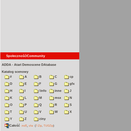
Społeczność/Community
ADDA - Atari Demoscene DAtabase
Katalog scenowy
#
A
B
C
cp
D
E
F
G
gfx
H
I
!info
inne
J
K
L
M
msx
N
O
P
Q
R
S
T
U
V
W
X
Y
Z
ziny
Całość
,
md5
sha
(
7-Zip
,
TUGZip
)