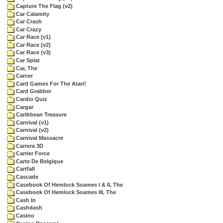
Capture The Flag (v2)
Car Calamity
Car Crash
Car Crazy
Car Race (v1)
Car Race (v2)
Car Race (v3)
Car Splat
Car, The
Carcer
Card Games For The Atari!
Card Grabber
Cardio Quiz
Cargar
Caribbean Treasure
Carnival (v1)
Carnival (v2)
Carnival Massacre
Carrera 3D
Carrier Force
Carte De Belgique
Cartfall
Cascade
Casebook Of Hemlock Soames I & II, The
Casebook Of Hemlock Soames III, The
Cash In
Cashdash
Casino