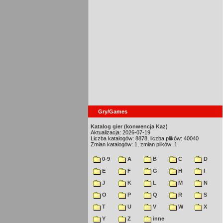
Gry/Games
Katalog gier (konwencja Kaz)
Aktualizacja: 2026-07-19
Liczba katalogów: 8878, liczba plików: 40040
Zmian katalogów: 1, zmian plików: 1
0-9
A
B
C
D
E
F
G
H
I
J
K
L
M
N
O
P
Q
R
S
T
U
V
W
X
Y
Z
inne