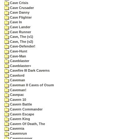
Cave Crisis
Cave Crusader
Cave Danny
Cave Flighter
Cave In
Cave Lander
Cave Runner
Cave, The (v1)
Cave, The (v2)
Cave-Defender!
Cave-Hunt
Cave-Man
Caveblaster
Caveblaster+
Cavefire III Dark Caverns
Cavelord
Caveman
Caveman II Caves of Osum
Caveman!
Cavepac
Cavern 10
Cavern Battle
Cavern Commander
Cavern Escape
Cavern King
Cavern Of Death, The
Cavernia
Cavernrun
Cavernrunner