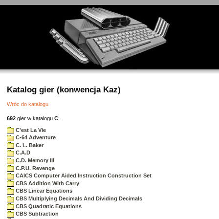
Katalog gier (konwencja Kaz)
Wróc do katalogu
692
gier w katalogu
C
:
C'est La Vie
C-64 Adventure
C. L. Baker
C.A.D
C.D. Memory III
C.P.U. Revenge
CAICS Computer Aided Instruction Construction Set
CBS Addition With Carry
CBS Linear Equations
CBS Multiplying Decimals And Dividing Decimals
CBS Quadratic Equations
CBS Subtraction