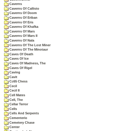
Caverns
Caverns Of Callisto
Caverns Of Doom
Caverns Of Eriban
Caverns Of Eris
Caverns Of Khafka
Caverns Of Mars
Caverns Of Mars II
Caverns Of Nala
Caverns Of The Lost Miner
Caverns Of The Minotaur
Caves Of Death
Caves Of Ice
Caves Of Madness, The
Caves Of Rigel
Caving
Cavit
Cc65 Chess
Cecil
Cecil II
Cell Mates
Cell, The
Cellar Terror
Cells
Cells And Serpents
Cementerio
Cemetery Chase
Center