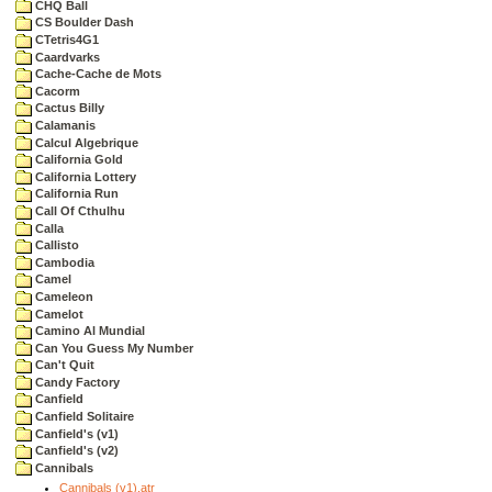
CHQ Ball
CS Boulder Dash
CTetris4G1
Caardvarks
Cache-Cache de Mots
Cacorm
Cactus Billy
Calamanis
Calcul Algebrique
California Gold
California Lottery
California Run
Call Of Cthulhu
Calla
Callisto
Cambodia
Camel
Cameleon
Camelot
Camino Al Mundial
Can You Guess My Number
Can't Quit
Candy Factory
Canfield
Canfield Solitaire
Canfield's (v1)
Canfield's (v2)
Cannibals
Cannibals (v1).atr