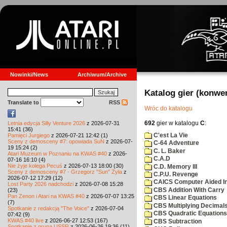
Nowinki/News
Archiwum/Archive
Katalog gier (konwe
Translate to
RSS
Wróc do katalogu
692
gier w katalogu
C
:
Letnia edycja Silly Venture 2026
z 2026-07-31
15:41 (36)
C'est La Vie
Pamięci Jurgiego
z 2026-07-21 12:42 (1)
Sceny z demosceny #7: opowiada SuN
z 2026-07-
C-64 Adventure
19 15:24 (2)
C. L. Baker
Atari Muzeum w Poznaniu na KWAS #40
z 2026-
C.A.D
07-16 16:10 (4)
Nie żyje kolega Pecuś
z 2026-07-13 18:00 (30)
C.D. Memory III
Sceny z demosceny #7 - Grzegorz "Sun" Żyła
z
C.P.U. Revenge
2026-07-12 17:29 (12)
CAICS Computer Aided Ins
Lost Party 2026 nadchodzi
z 2026-07-08 15:28
CBS Addition With Carry
(23)
Pan Zenon i Atari na KWAS #40
z 2026-07-07 13:25
CBS Linear Equations
(7)
CBS Multiplying Decimals
Spotkanie z redakcją "The Voice"
z 2026-07-04
CBS Quadratic Equations
07:42 (9)
KWAS #40 live
z 2026-06-27 12:53 (167)
CBS Subtraction
Spotkanie z grupą USSR
z 2026-06-26 19:36 (11)