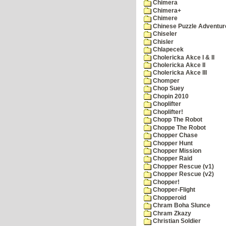
Chimera
Chimera+
Chimere
Chinese Puzzle Adventur
Chiseler
Chisler
Chlapecek
Cholericka Akce I & II
Cholericka Akce II
Cholericka Akce III
Chomper
Chop Suey
Chopin 2010
Choplifter
Choplifter!
Chopp The Robot
Choppe The Robot
Chopper Chase
Chopper Hunt
Chopper Mission
Chopper Raid
Chopper Rescue (v1)
Chopper Rescue (v2)
Chopper!
Chopper-Flight
Chopperoid
Chram Boha Slunce
Chram Zkazy
Christian Soldier