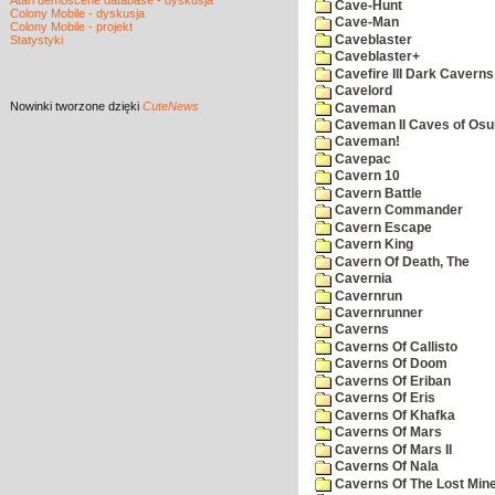
Atari demoscene database - dyskusja
Cave-Hunt
Colony Mobile - dyskusja
Cave-Man
Colony Mobile - projekt
Caveblaster
Statystyki
Caveblaster+
Cavefire III Dark Caverns
Cavelord
Nowinki
tworzone dzięki
CuteNews
Caveman
Caveman II Caves of Os
Caveman!
Cavepac
Cavern 10
Cavern Battle
Cavern Commander
Cavern Escape
Cavern King
Cavern Of Death, The
Cavernia
Cavernrun
Cavernrunner
Caverns
Caverns Of Callisto
Caverns Of Doom
Caverns Of Eriban
Caverns Of Eris
Caverns Of Khafka
Caverns Of Mars
Caverns Of Mars II
Caverns Of Nala
Caverns Of The Lost Min