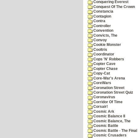
Conquering Everest
Conquest Of The Crown
Constancia
Contagion
Contra
Controller
Convention
Convicts, The
Convoy
Cookie Monster
Cooltris
Coordinator
Cops 'N' Robbers
Copter Cave
Copter Chase
Copy-Cat
Core-War's Arena
CoreWars
Coronation Street
Coronation Street Quiz
Coronavirus
Corridor Of Time
Corsair!
Cosmic Ark
Cosmic Balance II
Cosmic Balance, The
Cosmic Battle
Cosmic Battle - The Final 
Cosmic Crusaders