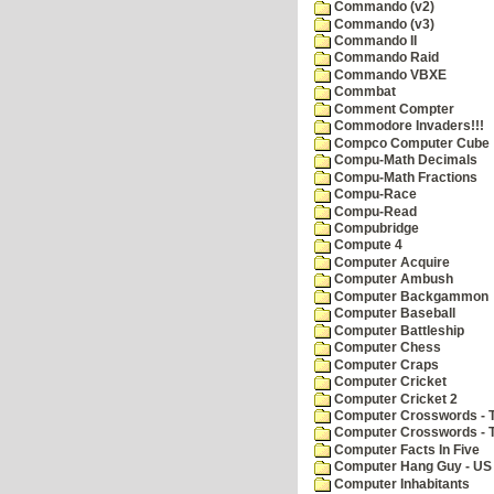
Commando (v2)
Commando (v3)
Commando II
Commando Raid
Commando VBXE
Commbat
Comment Compter
Commodore Invaders!!!
Compco Computer Cube
Compu-Math Decimals
Compu-Math Fractions
Compu-Race
Compu-Read
Compubridge
Compute 4
Computer Acquire
Computer Ambush
Computer Backgammon
Computer Baseball
Computer Battleship
Computer Chess
Computer Craps
Computer Cricket
Computer Cricket 2
Computer Crosswords - T
Computer Crosswords - 
Computer Facts In Five
Computer Hang Guy - US 
Computer Inhabitants