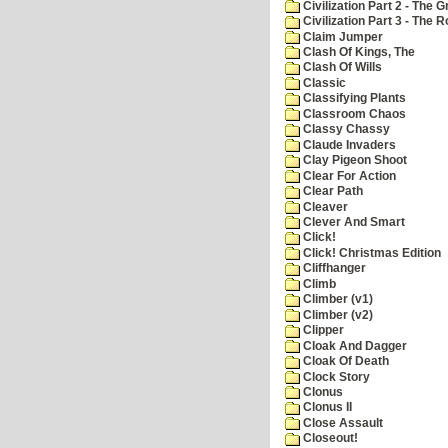
Civilization Part 2 - The 
Civilization Part 3 - The
Claim Jumper
Clash Of Kings, The
Clash Of Wills
Classic
Classifying Plants
Classroom Chaos
Classy Chassy
Claude Invaders
Clay Pigeon Shoot
Clear For Action
Clear Path
Cleaver
Clever And Smart
Click!
Click! Christmas Edition
Cliffhanger
Climb
Climber (v1)
Climber (v2)
Clipper
Cloak And Dagger
Cloak Of Death
Clock Story
Clonus
Clonus II
Close Assault
Closeout!