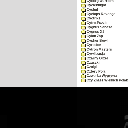
Cyborg Warriors
Cycleknight
Cyclod
Cyclops Revenge
Cyctriks
Cyfro-Puzzle
Cygnus Senese
Cygnus X1
Cylon Zap
Cypher Bowl
Cyrtabor
Cytron Masters
Cywilizacja
Czarny Orzel
Czaszki
Czolgi
Cztery Pola
Czworka Wygrywa
Czy Znasz Wielkich Pola