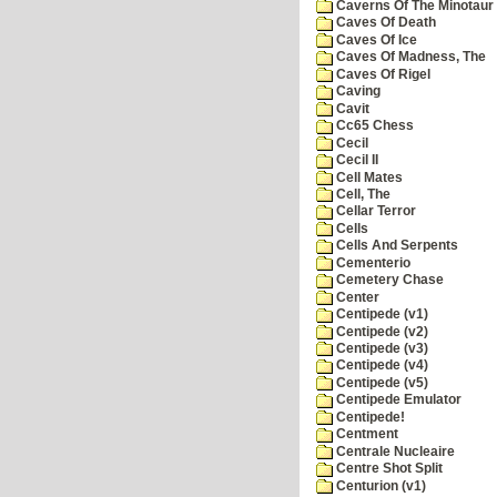
Caverns Of The Minotaur
Caves Of Death
Caves Of Ice
Caves Of Madness, The
Caves Of Rigel
Caving
Cavit
Cc65 Chess
Cecil
Cecil II
Cell Mates
Cell, The
Cellar Terror
Cells
Cells And Serpents
Cementerio
Cemetery Chase
Center
Centipede (v1)
Centipede (v2)
Centipede (v3)
Centipede (v4)
Centipede (v5)
Centipede Emulator
Centipede!
Centment
Centrale Nucleaire
Centre Shot Split
Centurion (v1)