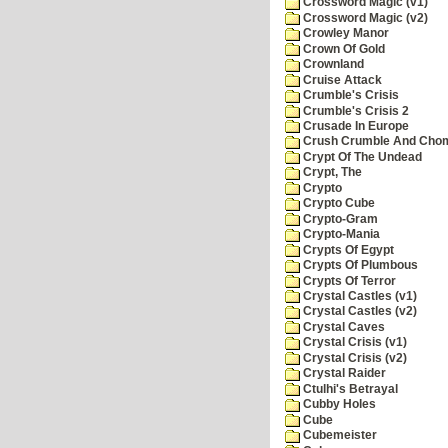
Crossword Magic (v1)
Crossword Magic (v2)
Crowley Manor
Crown Of Gold
Crownland
Cruise Attack
Crumble's Crisis
Crumble's Crisis 2
Crusade In Europe
Crush Crumble And Cho
Crypt Of The Undead
Crypt, The
Crypto
Crypto Cube
Crypto-Gram
Crypto-Mania
Crypts Of Egypt
Crypts Of Plumbous
Crypts Of Terror
Crystal Castles (v1)
Crystal Castles (v2)
Crystal Caves
Crystal Crisis (v1)
Crystal Crisis (v2)
Crystal Raider
Ctulhi's Betrayal
Cubby Holes
Cube
Cubemeister