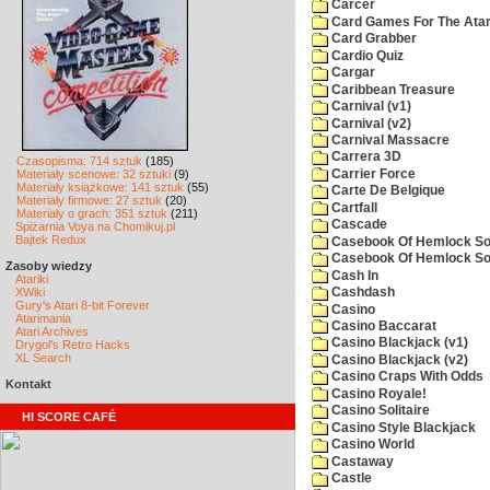
Carcer
Card Games For The Atar
Card Grabber
Cardio Quiz
Cargar
Caribbean Treasure
Carnival (v1)
Carnival (v2)
Carnival Massacre
Carrera 3D
Czasopisma: 714 sztuk
(185)
Carrier Force
Materiały scenowe: 32 sztuki
(9)
Materiały książkowe: 141 sztuk
(55)
Carte De Belgique
Materiały firmowe: 27 sztuk
(20)
Cartfall
Materiały o grach: 351 sztuk
(211)
Cascade
Spiżarnia Voya na Chomikuj.pl
Bajtek Redux
Casebook Of Hemlock Soa
Casebook Of Hemlock Soa
Zasoby wiedzy
Cash In
Atariki
XWiki
Cashdash
Gury's Atari 8-bit Forever
Casino
Atarimania
Casino Baccarat
Atari Archives
Casino Blackjack (v1)
Drygol's Retro Hacks
XL Search
Casino Blackjack (v2)
Casino Craps With Odds
Kontakt
Casino Royale!
Casino Solitaire
HI SCORE CAFÉ
Casino Style Blackjack
Casino World
Castaway
Castle