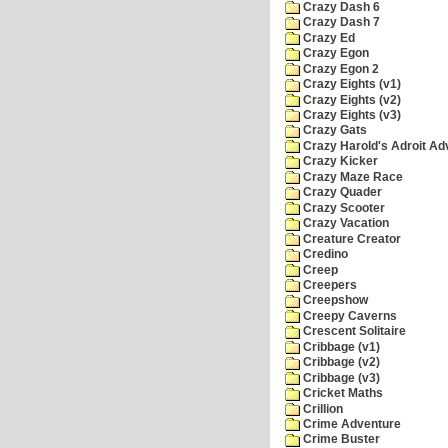
Crazy Dash 6
Crazy Dash 7
Crazy Ed
Crazy Egon
Crazy Egon 2
Crazy Eights (v1)
Crazy Eights (v2)
Crazy Eights (v3)
Crazy Gats
Crazy Harold's Adroit Ad
Crazy Kicker
Crazy Maze Race
Crazy Quader
Crazy Scooter
Crazy Vacation
Creature Creator
Credino
Creep
Creepers
Creepshow
Creepy Caverns
Crescent Solitaire
Cribbage (v1)
Cribbage (v2)
Cribbage (v3)
Cricket Maths
Crillion
Crime Adventure
Crime Buster