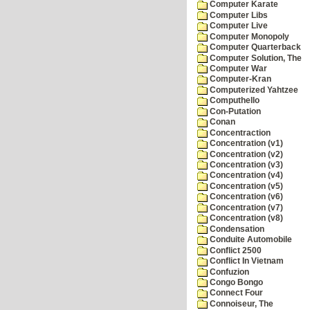
Computer Karate
Computer Libs
Computer Live
Computer Monopoly
Computer Quarterback
Computer Solution, The
Computer War
Computer-Kran
Computerized Yahtzee
Computhello
Con-Putation
Conan
Concentraction
Concentration (v1)
Concentration (v2)
Concentration (v3)
Concentration (v4)
Concentration (v5)
Concentration (v6)
Concentration (v7)
Concentration (v8)
Condensation
Conduite Automobile
Conflict 2500
Conflict In Vietnam
Confuzion
Congo Bongo
Connect Four
Connoiseur, The