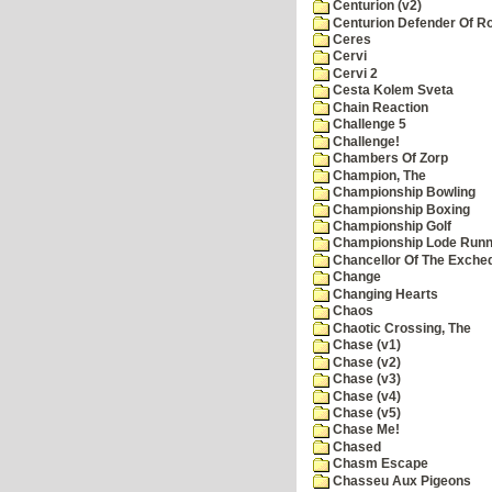
Centurion (v2)
Centurion Defender Of 
Ceres
Cervi
Cervi 2
Cesta Kolem Sveta
Chain Reaction
Challenge 5
Challenge!
Chambers Of Zorp
Champion, The
Championship Bowling
Championship Boxing
Championship Golf
Championship Lode Runn
Chancellor Of The Exche
Change
Changing Hearts
Chaos
Chaotic Crossing, The
Chase (v1)
Chase (v2)
Chase (v3)
Chase (v4)
Chase (v5)
Chase Me!
Chased
Chasm Escape
Chasseu Aux Pigeons