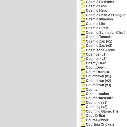
Cosmic Defender
Cosmic Glob
Cosmic Hero
Cosmic Hero 2 Prologue
Cosmic Invasion
Cosmic Life
Cosmic Pirate
Cosmic Sanitation Chief
Cosmic Tunnels
Cosmic Zap (v1)
Cosmic Zap (v2)
Cosmische Arche
Cosmos (v1)
Cosmos (v2)
Cosmy Hero
Count Down
Count Dracula
Countdown (v1)
Countdown (v2)
Countdown (v3)
Counter
Counteraction
Countermeasure
Counting (v1)
Counting (v2)
Counting Game, The
Coup D'Etat
Coursewinner
Courting Crickets