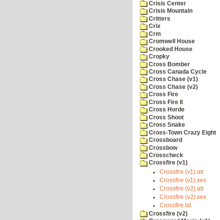
Crisis Center
Crisis Mountain
Critters
Crix
Crm
Cromwell House
Crooked House
Cropky
Cross Bomber
Cross Canada Cycle
Cross Chase (v1)
Cross Chase (v2)
Cross Fire
Cross Fire II
Cross Horde
Cross Shoot
Cross Snake
Cross-Town Crazy Eight
Crossboard
Crossbow
Crosscheck
Crossfire (v1)
Crossfire (v1).atr
Crossfire (v1).xex
Crossfire (v2).atr
Crossfire (v2).xex
Crossfire.txt
Crossfire (v2)