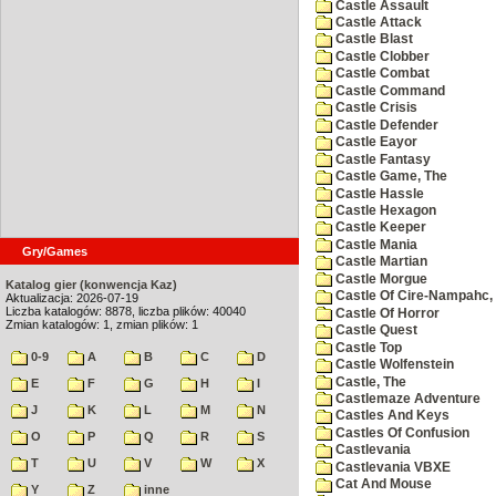
Castle Assault
Castle Attack
Castle Blast
Castle Clobber
Castle Combat
Castle Command
Castle Crisis
Castle Defender
Castle Eayor
Castle Fantasy
Castle Game, The
Castle Hassle
Castle Hexagon
Castle Keeper
Castle Mania
Gry/Games
Castle Martian
Castle Morgue
Katalog gier (konwencja Kaz)
Castle Of Cire-Nampahc,
Aktualizacja: 2026-07-19
Liczba katalogów: 8878, liczba plików: 40040
Castle Of Horror
Zmian katalogów: 1, zmian plików: 1
Castle Quest
Castle Top
0-9
A
B
C
D
Castle Wolfenstein
Castle, The
E
F
G
H
I
Castlemaze Adventure
J
K
L
M
N
Castles And Keys
Castles Of Confusion
O
P
Q
R
S
Castlevania
T
U
V
W
X
Castlevania VBXE
Cat And Mouse
Y
Z
inne