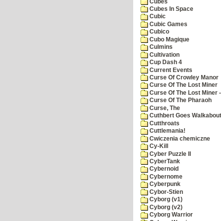
Cubes
Cubes In Space
Cubic
Cubic Games
Cubico
Cubo Magique
Culmins
Cultivation
Cup Dash 4
Current Events
Curse Of Crowley Manor
Curse Of The Lost Miner
Curse Of The Lost Miner
Curse Of The Pharaoh
Curse, The
Cuthbert Goes Walkabou
Cutthroats
Cuttlemania!
Cwiczenia chemiczne
Cy-Kill
Cyber Puzzle II
CyberTank
Cybernoid
Cybernome
Cyberpunk
Cybor-Stien
Cyborg (v1)
Cyborg (v2)
Cyborg Warrior