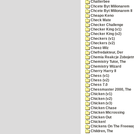
Chatterbee
Chcete Byt Milionarem
Chcete Byt Milionarem II
Cheapo Keno
Check Mate
Checker Challenge
Checker King (v1)
Checker King (v2)
Checkers (v1)
Checkers (v2)
Cheez-Wiz
Chefredakteur, Der
Chemia Reakcje Zobojetn
Chemistry Tutor, The
Chemistry Wizard
Cherry Harry II
Chess (v1)
Chess (v2)
Chess 7.0
Chessmaster 2000, The
Chicken (v1)
Chicken (v2)
Chicken (v3)
Chicken Chase
Chicken Microssing
Chicken Out
Chicken!
Chickens On The Freewa
Children, The