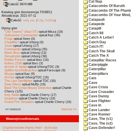
Cat Nap
Całość 3074 MB
Catacombs Of Baruth
Catacombs Of The Phan
Katalog gier (konwencja TOSEC)
Catacombs Of Your Mind,
Aktualizacja: 2021-07-11
Catapault
Całość
,
md5
sha
(
7-Zip
,
TUGZip
)
Catapede
Opisy gier
Catapill
"Old Towers" (Atari ST)
opisał Misza (19)
Catch 88
Submarine Commander
opisał Kaz (36)
Catch A Letter!
Frogs
opisał Xeen (0)
Catch Day
Choplifter!
opisał Urborg (0)
Joust
opisał Urborg (17)
Catch IT!
Commando
opisał Urborg (35)
Catch The Skull
Mario Bros
opisał Urborg (13)
Catch The X
Xenophobe
opisał Urborg (36)
Robbo Forever
opisał tbxx (16)
Catepillar Races
Kolony 2106
opisał tbxx (3)
Caterpiggle
Archon II: Adept
opisał Urborg/TDC (9)
Caterpillar
Spitfire Ace/Hellcat Ace
opisał Farscape (9)
Caterpillars
Wyspa
opisał Kaz (9)
Archon
opisał Urborg/TDC (16)
Cats
The Last Starfighter
opisał TDC (30)
Cave
Dwie Wieże
opisał Muffy (19)
Cave Crisis
Basil The Great Mouse Detective
opisał Charlie
Cherry (125)
Cave Crusader
Inny Świat
opisał Charlie Cherry (17)
Cave Danny
Inspektor
opisał Charlie Cherry (19)
Cave Flighter
Grand Prix Simulator
opisał Charlie Cherry (16)
Cave In
«« nowsze
starsze »»
Cave Lander
Cave Runner
Wewnętrzne/Internals
Cave, The (v1)
Cave, The (v2)
Organizowanie imprez Atari - dyskusja
Cave-Defender!