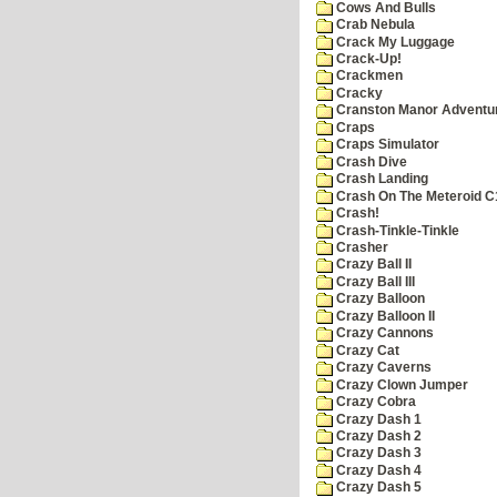
Cows And Bulls
Crab Nebula
Crack My Luggage
Crack-Up!
Crackmen
Cracky
Cranston Manor Adventu
Craps
Craps Simulator
Crash Dive
Crash Landing
Crash On The Meteroid C
Crash!
Crash-Tinkle-Tinkle
Crasher
Crazy Ball II
Crazy Ball III
Crazy Balloon
Crazy Balloon II
Crazy Cannons
Crazy Cat
Crazy Caverns
Crazy Clown Jumper
Crazy Cobra
Crazy Dash 1
Crazy Dash 2
Crazy Dash 3
Crazy Dash 4
Crazy Dash 5