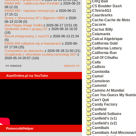
CHQ Ball
KWAS #40 - zabierzcie Atari Portfolio!
z 2026-06-23
CS Boulder Dash
08:12 (0)
KWAS #40 - naprawa retrosprzętu
z 2026-06-21
CTetris4G1
17:15 (1)
Caardvarks
Sceny z demosceny #7 z Bigerem i MBR
z 2026-
Cache-Cache de Mots
06-19 22:08 (0)
Cacorm
Atari Floppy Image Toolkit
z 2026-06-17 13:51 (9)
Spotkanie online z grupą LST
z 2026-06-16 16:32
Cactus Billy
(16)
Calamanis
Recoil zintegrowany z macOS
z 2026-06-13 21:34
Calcul Algebrique
(5)
KWAS #40 odbędzie się w Katowicach
z 2026-06-
California Gold
07 17:59 (25)
California Lottery
Commodore po atarowsku
z 2026-05-28 21:50 (21)
California Run
Urządzenie z rekordowo szybką transmisją SIO!
z
Call Of Cthulhu
2026-05-24 20:57 (116)
Calla
«« nowsze
starsze »»
Callisto
Cambodia
AtariOnline.pl na YouTube
Camel
Cameleon
Camelot
Camino Al Mundial
Can You Guess My Numb
Can't Quit
Candy Factory
Canfield
Canfield Solitaire
Canfield's (v1)
Canfield's (v2)
Cannibals
Pomocnik/Helper
Cannibals And Missionar