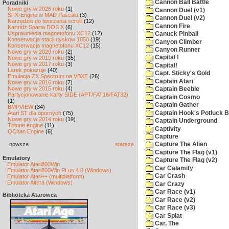
Cannon Ball Battle
Poradniki
Nowe gry w 2026 roku
(1)
Cannon Duel (v1)
SFX-Engine w MAD Pascalu
(3)
Cannon Duel (v2)
Narzędzie do tworzenia scrolli
(12)
Cannon Fire
Kartridż Sparta DOS X
(6)
Usprawnienia magnetofonu XC12
(12)
Canuck Pinball
Konserwacja stacji dysków 1050
(19)
Canyon Climber
Konserwacja magnetofonu XC12
(15)
Canyon Runner
Nowe gry w 2020 roku
(2)
Capital !
Nowe gry w 2019 roku
(35)
Nowe gry w 2017 roku
(3)
Capital!
Larek pokazuje
(40)
Capt. Sticky's Gold
Emulacja ZX Spectrum na VBXE
(26)
Captain Atari
Nowe gry w 2016 roku
(7)
Nowe gry w 2015 roku
(4)
Captain Beeble
Partycjonowanie karty SIDE (APT/FAT16/FAT32)
Captain Cosmo
(1)
Captain Gather
BMPVIEW
(34)
Captain Hook's Potluck B
Atari ST dla opornych
(75)
Nowe gry w 2014 roku
(19)
Captain Underground
Tritone engine
(11)
Captivity
QChan Engine
(6)
Capture
nowsze
starsze
Capture The Alien
Capture The Flag (v1)
Emulatory
Capture The Flag (v2)
Emulator Atari800Win
Car Calamity
Emulator Atari800Win PLus 4.0 (Windows)
Car Crash
Emulator Atari++ (multiplatform)
Emulator Altirra (Windows)
Car Crazy
Car Race (v1)
Biblioteka Atarowca
Car Race (v2)
Car Race (v3)
Car Splat
Car, The