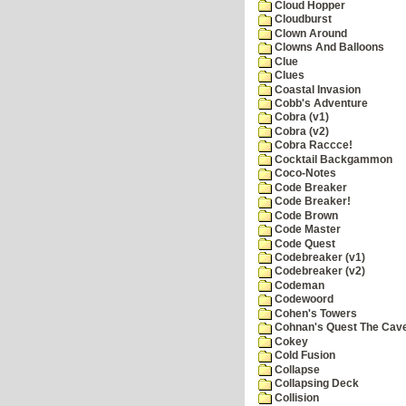
Cloud Hopper
Cloudburst
Clown Around
Clowns And Balloons
Clue
Clues
Coastal Invasion
Cobb's Adventure
Cobra (v1)
Cobra (v2)
Cobra Raccce!
Cocktail Backgammon
Coco-Notes
Code Breaker
Code Breaker!
Code Brown
Code Master
Code Quest
Codebreaker (v1)
Codebreaker (v2)
Codeman
Codewoord
Cohen's Towers
Cohnan's Quest The Cave
Cokey
Cold Fusion
Collapse
Collapsing Deck
Collision