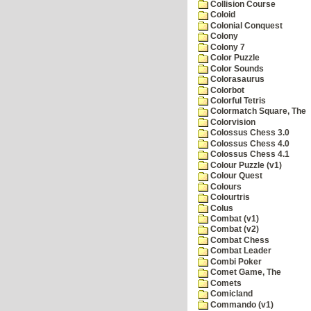
Collision Course
Coloid
Colonial Conquest
Colony
Colony 7
Color Puzzle
Color Sounds
Colorasaurus
Colorbot
Colorful Tetris
Colormatch Square, The
Colorvision
Colossus Chess 3.0
Colossus Chess 4.0
Colossus Chess 4.1
Colour Puzzle (v1)
Colour Quest
Colours
Colourtris
Colus
Combat (v1)
Combat (v2)
Combat Chess
Combat Leader
Combi Poker
Comet Game, The
Comets
Comicland
Commando (v1)