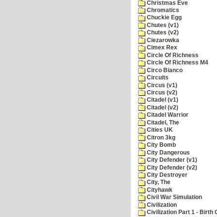
Christmas Eve
Chromatics
Chuckie Egg
Chutes (v1)
Chutes (v2)
Ciezarowka
Cimex Rex
Circle Of Richness
Circle Of Richness M4
Circo Bianco
Circuits
Circus (v1)
Circus (v2)
Citadel (v1)
Citadel (v2)
Citadel Warrior
Citadel, The
Cities UK
Citron 3kg
City Bomb
City Dangerous
City Defender (v1)
City Defender (v2)
City Destroyer
City, The
Cityhawk
Civil War Simulation
Civilization
Civilization Part 1 - Birth 