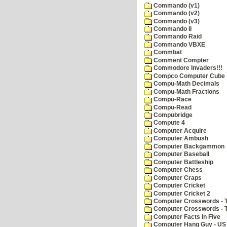
Commando (v1)
Commando (v2)
Commando (v3)
Commando II
Commando Raid
Commando VBXE
Commbat
Comment Compter
Commodore Invaders!!!
Compco Computer Cube
Compu-Math Decimals
Compu-Math Fractions
Compu-Race
Compu-Read
Compubridge
Compute 4
Computer Acquire
Computer Ambush
Computer Backgammon
Computer Baseball
Computer Battleship
Computer Chess
Computer Craps
Computer Cricket
Computer Cricket 2
Computer Crosswords - T
Computer Crosswords - 
Computer Facts In Five
Computer Hang Guy - US 