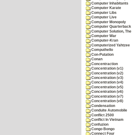
Computer Inhabitants
Computer Karate
Computer Libs
Computer Live
Computer Monopoly
Computer Quarterback
Computer Solution, The
Computer War
Computer-Kran
Computerized Yahtzee
Computhello
Con-Putation
Conan
Concentraction
Concentration (v1)
Concentration (v2)
Concentration (v3)
Concentration (v4)
Concentration (v5)
Concentration (v6)
Concentration (v7)
Concentration (v8)
Condensation
Conduite Automobile
Conflict 2500
Conflict In Vietnam
Confuzion
Congo Bongo
Connect Four