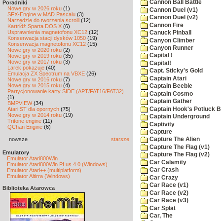
Cannon Ball Battle
Poradniki
Nowe gry w 2026 roku
(1)
Cannon Duel (v1)
SFX-Engine w MAD Pascalu
(3)
Cannon Duel (v2)
Narzędzie do tworzenia scrolli
(12)
Cannon Fire
Kartridż Sparta DOS X
(6)
Usprawnienia magnetofonu XC12
(12)
Canuck Pinball
Konserwacja stacji dysków 1050
(19)
Canyon Climber
Konserwacja magnetofonu XC12
(15)
Canyon Runner
Nowe gry w 2020 roku
(2)
Capital !
Nowe gry w 2019 roku
(35)
Nowe gry w 2017 roku
(3)
Capital!
Larek pokazuje
(40)
Capt. Sticky's Gold
Emulacja ZX Spectrum na VBXE
(26)
Captain Atari
Nowe gry w 2016 roku
(7)
Nowe gry w 2015 roku
(4)
Captain Beeble
Partycjonowanie karty SIDE (APT/FAT16/FAT32)
Captain Cosmo
(1)
Captain Gather
BMPVIEW
(34)
Captain Hook's Potluck B
Atari ST dla opornych
(75)
Nowe gry w 2014 roku
(19)
Captain Underground
Tritone engine
(11)
Captivity
QChan Engine
(6)
Capture
nowsze
starsze
Capture The Alien
Capture The Flag (v1)
Emulatory
Capture The Flag (v2)
Emulator Atari800Win
Car Calamity
Emulator Atari800Win PLus 4.0 (Windows)
Car Crash
Emulator Atari++ (multiplatform)
Emulator Altirra (Windows)
Car Crazy
Car Race (v1)
Biblioteka Atarowca
Car Race (v2)
Car Race (v3)
Car Splat
Car, The