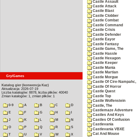
Castle Assault
Castle Attack
Castle Blast
Castle Clobber
Castle Combat
Castle Command
Castle Crisis
Castle Defender
Castle Eayor
Castle Fantasy
Castle Game, The
Castle Hassle
Castle Hexagon
Castle Keeper
Castle Mania
Castle Martian
Gry/Games
Castle Morgue
Castle Of Cire-Nampahc,
Katalog gier (konwencja Kaz)
Castle Of Horror
Aktualizacja: 2026-07-19
Castle Quest
Liczba katalogów: 8878, liczba plików: 40040
Castle Top
Zmian katalogów: 1, zmian plików: 1
Castle Wolfenstein
0-9
A
B
C
D
Castle, The
Castlemaze Adventure
E
F
G
H
I
Castles And Keys
Castles Of Confusion
J
K
L
M
N
Castlevania
O
P
Q
R
S
Castlevania VBXE
Cat And Mouse
T
U
V
W
X