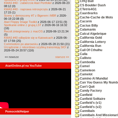
CHQ Ball
KWAS #40 - zabierzcie Atari Portfolio!
z 2026-06-23
CS Boulder Dash
08:12 (0)
KWAS #40 - naprawa retrosprzętu
z 2026-06-21
CTetris4G1
17:15 (1)
Caardvarks
Sceny z demosceny #7 z Bigerem i MBR
z 2026-
Cache-Cache de Mots
06-19 22:08 (0)
Cacorm
Atari Floppy Image Toolkit
z 2026-06-17 13:51 (9)
Spotkanie online z grupą LST
z 2026-06-16 16:32
Cactus Billy
(16)
Calamanis
Recoil zintegrowany z macOS
z 2026-06-13 21:34
Calcul Algebrique
(5)
KWAS #40 odbędzie się w Katowicach
z 2026-06-
California Gold
07 17:59 (25)
California Lottery
Commodore po atarowsku
z 2026-05-28 21:50 (21)
California Run
Urządzenie z rekordowo szybką transmisją SIO!
z
Call Of Cthulhu
2026-05-24 20:57 (116)
Calla
«« nowsze
starsze »»
Callisto
Cambodia
AtariOnline.pl na YouTube
Camel
Cameleon
Camelot
Camino Al Mundial
Can You Guess My Numb
Can't Quit
Candy Factory
Canfield
Canfield Solitaire
Canfield's (v1)
Canfield's (v2)
Cannibals
Pomocnik/Helper
Cannibals And Missionar