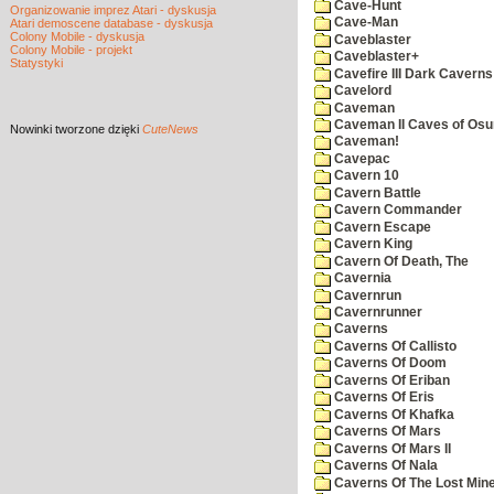
Cave-Hunt
Organizowanie imprez Atari - dyskusja
Cave-Man
Atari demoscene database - dyskusja
Colony Mobile - dyskusja
Caveblaster
Colony Mobile - projekt
Caveblaster+
Statystyki
Cavefire III Dark Caverns
Cavelord
Caveman
Caveman II Caves of Os
Nowinki
tworzone dzięki
CuteNews
Caveman!
Cavepac
Cavern 10
Cavern Battle
Cavern Commander
Cavern Escape
Cavern King
Cavern Of Death, The
Cavernia
Cavernrun
Cavernrunner
Caverns
Caverns Of Callisto
Caverns Of Doom
Caverns Of Eriban
Caverns Of Eris
Caverns Of Khafka
Caverns Of Mars
Caverns Of Mars II
Caverns Of Nala
Caverns Of The Lost Min