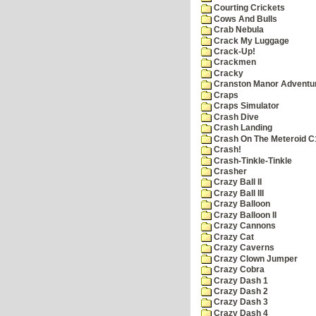
Courting Crickets
Cows And Bulls
Crab Nebula
Crack My Luggage
Crack-Up!
Crackmen
Cracky
Cranston Manor Adventu
Craps
Craps Simulator
Crash Dive
Crash Landing
Crash On The Meteroid C
Crash!
Crash-Tinkle-Tinkle
Crasher
Crazy Ball II
Crazy Ball III
Crazy Balloon
Crazy Balloon II
Crazy Cannons
Crazy Cat
Crazy Caverns
Crazy Clown Jumper
Crazy Cobra
Crazy Dash 1
Crazy Dash 2
Crazy Dash 3
Crazy Dash 4