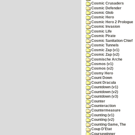
Cosmic Crusaders
Cosmic Defender
Cosmic Glob
Cosmic Hero
Cosmic Hero 2 Prologue
Cosmic Invasion
Cosmic Life
Cosmic Pirate
Cosmic Sanitation Chief
Cosmic Tunnels
Cosmic Zap (v1)
Cosmic Zap (v2)
Cosmische Arche
Cosmos (v1)
Cosmos (v2)
Cosmy Hero
Count Down
Count Dracula
Countdown (v1)
Countdown (v2)
Countdown (v3)
Counter
Counteraction
Countermeasure
Counting (v1)
Counting (v2)
Counting Game, The
Coup D'Etat
Coursewinner