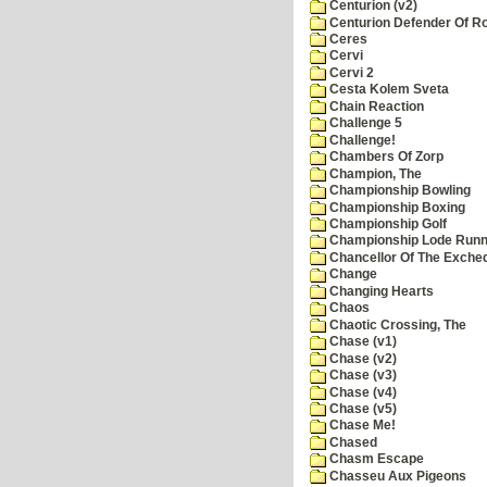
Centurion (v2)
Centurion Defender Of 
Ceres
Cervi
Cervi 2
Cesta Kolem Sveta
Chain Reaction
Challenge 5
Challenge!
Chambers Of Zorp
Champion, The
Championship Bowling
Championship Boxing
Championship Golf
Championship Lode Runn
Chancellor Of The Exche
Change
Changing Hearts
Chaos
Chaotic Crossing, The
Chase (v1)
Chase (v2)
Chase (v3)
Chase (v4)
Chase (v5)
Chase Me!
Chased
Chasm Escape
Chasseu Aux Pigeons