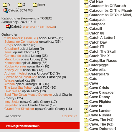
Cat Nap
Y
Z
inne
Catacombs Of Baruth
Całość 3074 MB
Catacombs Of The Phan
Catacombs Of Your Mind,
Katalog gier (konwencja TOSEC)
Catapault
Aktualizacja: 2021-07-11
Catapede
Całość
,
md5
sha
(
7-Zip
,
TUGZip
)
Catapill
Catch 88
Opisy gier
Catch A Letter!
"Old Towers" (Atari ST)
opisał Misza (19)
Submarine Commander
opisał Kaz (36)
Catch Day
Frogs
opisał Xeen (0)
Catch IT!
Choplifter!
opisał Urborg (0)
Catch The Skull
Joust
opisał Urborg (17)
Commando
opisał Urborg (35)
Catch The X
Mario Bros
opisał Urborg (13)
Catepillar Races
Xenophobe
opisał Urborg (36)
Caterpiggle
Robbo Forever
opisał tbxx (16)
Caterpillar
Kolony 2106
opisał tbxx (3)
Archon II: Adept
opisał Urborg/TDC (9)
Caterpillars
Spitfire Ace/Hellcat Ace
opisał Farscape (9)
Cats
Wyspa
opisał Kaz (9)
Cave
Archon
opisał Urborg/TDC (16)
The Last Starfighter
opisał TDC (30)
Cave Crisis
Dwie Wieże
opisał Muffy (19)
Cave Crusader
Basil The Great Mouse Detective
opisał Charlie
Cave Danny
Cherry (125)
Cave Flighter
Inny Świat
opisał Charlie Cherry (17)
Inspektor
opisał Charlie Cherry (19)
Cave In
Grand Prix Simulator
opisał Charlie Cherry (16)
Cave Lander
Cave Runner
«« nowsze
starsze »»
Cave, The (v1)
Cave, The (v2)
Wewnętrzne/Internals
Cave-Defender!