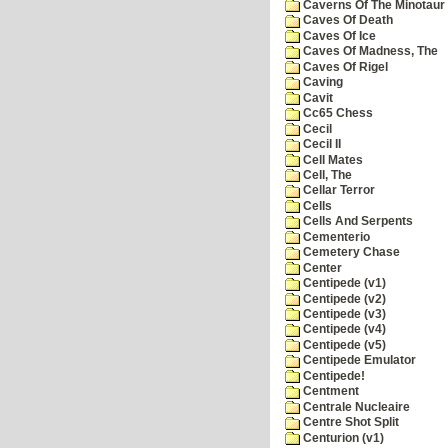
Caverns Of The Minotaur
Caves Of Death
Caves Of Ice
Caves Of Madness, The
Caves Of Rigel
Caving
Cavit
Cc65 Chess
Cecil
Cecil II
Cell Mates
Cell, The
Cellar Terror
Cells
Cells And Serpents
Cementerio
Cemetery Chase
Center
Centipede (v1)
Centipede (v2)
Centipede (v3)
Centipede (v4)
Centipede (v5)
Centipede Emulator
Centipede!
Centment
Centrale Nucleaire
Centre Shot Split
Centurion (v1)