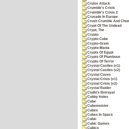
Cruise Attack
Crumble's Crisis
Crumble's Crisis 2
Crusade In Europe
Crush Crumble And Cho
Crypt Of The Undead
Crypt, The
Crypto
Crypto Cube
Crypto-Gram
Crypto-Mania
Crypts Of Egypt
Crypts Of Plumbous
Crypts Of Terror
Crystal Castles (v1)
Crystal Castles (v2)
Crystal Caves
Crystal Crisis (v1)
Crystal Crisis (v2)
Crystal Raider
Ctulhi's Betrayal
Cubby Holes
Cube
Cubemeister
Cubes
Cubes In Space
Cubic
Cubic Games
Cubico