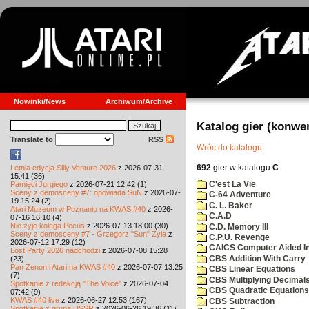
Nowinki/News
Archiwum/Archive
Katalog gier (konwe
Translate to
RSS
Wróc do katalogu
692
gier w katalogu
C
:
Letnia edycja Silly Venture 2026
z 2026-07-31
15:41 (36)
C'est La Vie
Pamięci Jurgiego
z 2026-07-21 12:42 (1)
Sceny z demosceny #7: opowiada SuN
z 2026-07-
C-64 Adventure
19 15:24 (2)
C. L. Baker
Atari Muzeum w Poznaniu na KWAS #40
z 2026-
C.A.D
07-16 16:10 (4)
Nie żyje kolega Pecuś
z 2026-07-13 18:00 (30)
C.D. Memory III
Sceny z demosceny #7 - Grzegorz "Sun" Żyła
z
C.P.U. Revenge
2026-07-12 17:29 (12)
CAICS Computer Aided Ins
Lost Party 2026 nadchodzi
z 2026-07-08 15:28
CBS Addition With Carry
(23)
Pan Zenon i Atari na KWAS #40
z 2026-07-07 13:25
CBS Linear Equations
(7)
CBS Multiplying Decimals
Spotkanie z redakcją "The Voice"
z 2026-07-04
CBS Quadratic Equations
07:42 (9)
KWAS #40 live
z 2026-06-27 12:53 (167)
CBS Subtraction
Spotkanie z grupą USSR
z 2026-06-26 19:36 (11)