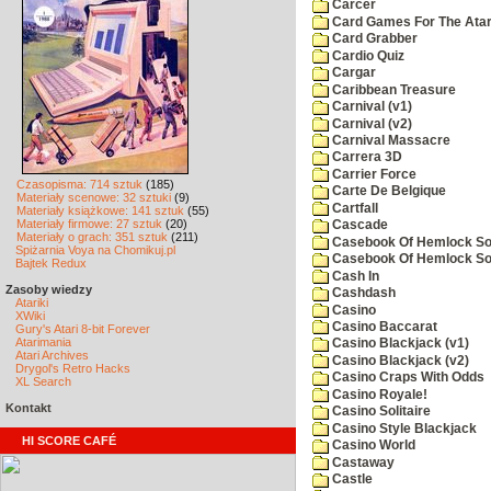
Carcer
Card Games For The Atar
Card Grabber
Cardio Quiz
Cargar
Caribbean Treasure
Carnival (v1)
Carnival (v2)
Carnival Massacre
Carrera 3D
Carrier Force
Czasopisma: 714 sztuk
(185)
Carte De Belgique
Materiały scenowe: 32 sztuki
(9)
Cartfall
Materiały książkowe: 141 sztuk
(55)
Materiały firmowe: 27 sztuk
(20)
Cascade
Materiały o grach: 351 sztuk
(211)
Casebook Of Hemlock Soa
Spiżarnia Voya na Chomikuj.pl
Casebook Of Hemlock Soa
Bajtek Redux
Cash In
Zasoby wiedzy
Cashdash
Atariki
Casino
XWiki
Casino Baccarat
Gury's Atari 8-bit Forever
Atarimania
Casino Blackjack (v1)
Atari Archives
Casino Blackjack (v2)
Drygol's Retro Hacks
Casino Craps With Odds
XL Search
Casino Royale!
Kontakt
Casino Solitaire
Casino Style Blackjack
HI SCORE CAFÉ
Casino World
Castaway
Castle