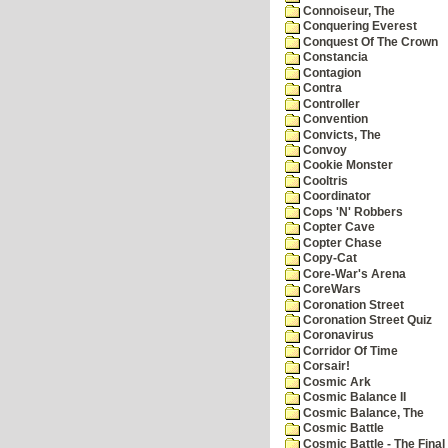
Connoiseur, The
Conquering Everest
Conquest Of The Crown
Constancia
Contagion
Contra
Controller
Convention
Convicts, The
Convoy
Cookie Monster
Cooltris
Coordinator
Cops 'N' Robbers
Copter Cave
Copter Chase
Copy-Cat
Core-War's Arena
CoreWars
Coronation Street
Coronation Street Quiz
Coronavirus
Corridor Of Time
Corsair!
Cosmic Ark
Cosmic Balance II
Cosmic Balance, The
Cosmic Battle
Cosmic Battle - The Final 