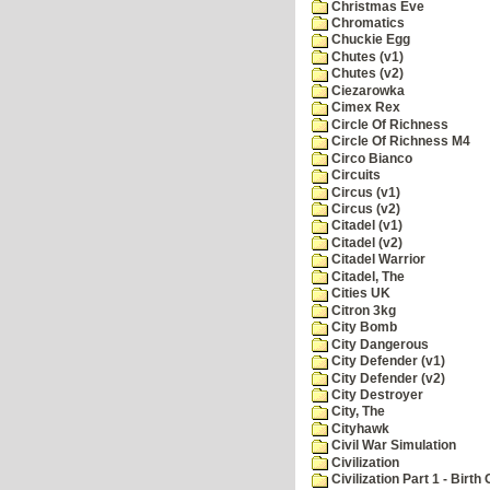
Christmas Eve
Chromatics
Chuckie Egg
Chutes (v1)
Chutes (v2)
Ciezarowka
Cimex Rex
Circle Of Richness
Circle Of Richness M4
Circo Bianco
Circuits
Circus (v1)
Circus (v2)
Citadel (v1)
Citadel (v2)
Citadel Warrior
Citadel, The
Cities UK
Citron 3kg
City Bomb
City Dangerous
City Defender (v1)
City Defender (v2)
City Destroyer
City, The
Cityhawk
Civil War Simulation
Civilization
Civilization Part 1 - Birth 