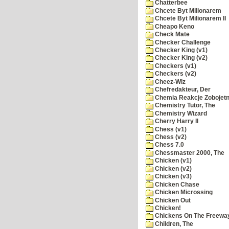
Chatterbee
Chcete Byt Milionarem
Chcete Byt Milionarem II
Cheapo Keno
Check Mate
Checker Challenge
Checker King (v1)
Checker King (v2)
Checkers (v1)
Checkers (v2)
Cheez-Wiz
Chefredakteur, Der
Chemia Reakcje Zobojetn
Chemistry Tutor, The
Chemistry Wizard
Cherry Harry II
Chess (v1)
Chess (v2)
Chess 7.0
Chessmaster 2000, The
Chicken (v1)
Chicken (v2)
Chicken (v3)
Chicken Chase
Chicken Microssing
Chicken Out
Chicken!
Chickens On The Freewa
Children, The