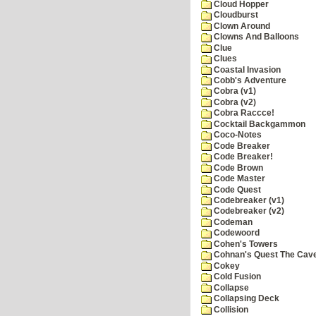
Cloud Hopper
Cloudburst
Clown Around
Clowns And Balloons
Clue
Clues
Coastal Invasion
Cobb's Adventure
Cobra (v1)
Cobra (v2)
Cobra Raccce!
Cocktail Backgammon
Coco-Notes
Code Breaker
Code Breaker!
Code Brown
Code Master
Code Quest
Codebreaker (v1)
Codebreaker (v2)
Codeman
Codewoord
Cohen's Towers
Cohnan's Quest The Cave
Cokey
Cold Fusion
Collapse
Collapsing Deck
Collision