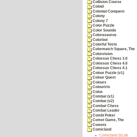
Collision Course
Coloid
Colonial Conquest
Colony
Colony 7
Color Puzzle
Color Sounds
Colorasaurus
Colorbot
Colorful Tetris
Colormatch Square, The
Colorvision
Colossus Chess 3.0
Colossus Chess 4.0
Colossus Chess 4.1
Colour Puzzle (v1)
Colour Quest
Colours
Colourtris
Colus
Combat (v1)
Combat (v2)
Combat Chess
Combat Leader
Combi Poker
Comet Game, The
Comets
Comicland
Comicland (b).atr