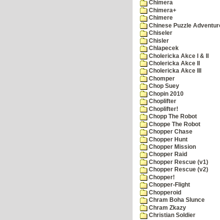
Chimera
Chimera+
Chimere
Chinese Puzzle Adventur
Chiseler
Chisler
Chlapecek
Cholericka Akce I & II
Cholericka Akce II
Cholericka Akce III
Chomper
Chop Suey
Chopin 2010
Choplifter
Choplifter!
Chopp The Robot
Choppe The Robot
Chopper Chase
Chopper Hunt
Chopper Mission
Chopper Raid
Chopper Rescue (v1)
Chopper Rescue (v2)
Chopper!
Chopper-Flight
Chopperoid
Chram Boha Slunce
Chram Zkazy
Christian Soldier