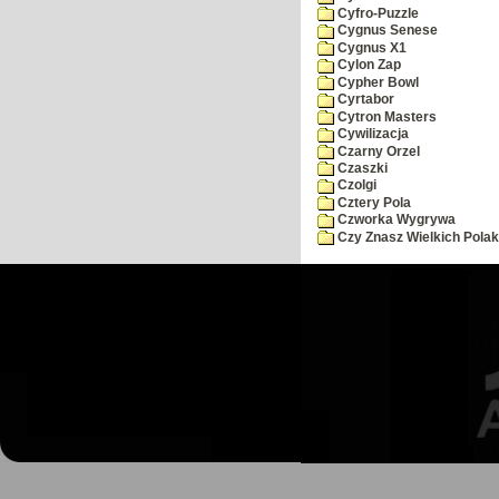
Cyfro-Puzzle
Cygnus Senese
Cygnus X1
Cylon Zap
Cypher Bowl
Cyrtabor
Cytron Masters
Cywilizacja
Czarny Orzel
Czaszki
Czolgi
Cztery Pola
Czworka Wygrywa
Czy Znasz Wielkich Pola