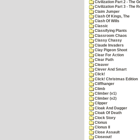
Civilization Part 2 - The 
Civilization Part 3 - The
Claim Jumper
Clash Of Kings, The
Clash Of Wills
Classic
Classifying Plants
Classroom Chaos
Classy Chassy
Claude Invaders
Clay Pigeon Shoot
Clear For Action
Clear Path
Cleaver
Clever And Smart
Click!
Click! Christmas Edition
Cliffhanger
Climb
Climber (v1)
Climber (v2)
Clipper
Cloak And Dagger
Cloak Of Death
Clock Story
Clonus
Clonus II
Close Assault
Closeout!