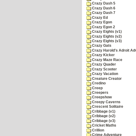
Crazy Dash 5
Crazy Dash 6
Crazy Dash 7
Crazy Ed
Crazy Egon
Crazy Egon 2
Crazy Eights (v1)
Crazy Eights (v2)
Crazy Eights (v3)
Crazy Gats
Crazy Harold's Adroit Ad
Crazy Kicker
Crazy Maze Race
Crazy Quader
Crazy Scooter
Crazy Vacation
Creature Creator
Credino
Creep
Creepers
Creepshow
Creepy Caverns
Crescent Solitaire
Cribbage (v1)
Cribbage (v2)
Cribbage (v3)
Cricket Maths
Crillion
Crime Adventure