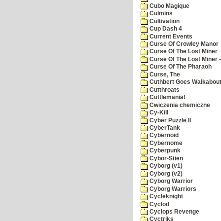
Cubo Magique
Culmins
Cultivation
Cup Dash 4
Current Events
Curse Of Crowley Manor
Curse Of The Lost Miner
Curse Of The Lost Miner
Curse Of The Pharaoh
Curse, The
Cuthbert Goes Walkabou
Cutthroats
Cuttlemania!
Cwiczenia chemiczne
Cy-Kill
Cyber Puzzle II
CyberTank
Cybernoid
Cybernome
Cyberpunk
Cybor-Stien
Cyborg (v1)
Cyborg (v2)
Cyborg Warrior
Cyborg Warriors
Cycleknight
Cyclod
Cyclops Revenge
Cyctriks