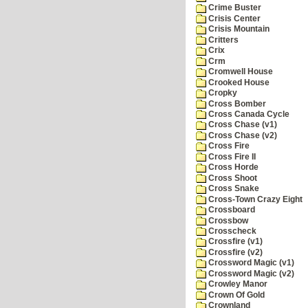
Crime Buster
Crisis Center
Crisis Mountain
Critters
Crix
Crm
Cromwell House
Crooked House
Cropky
Cross Bomber
Cross Canada Cycle
Cross Chase (v1)
Cross Chase (v2)
Cross Fire
Cross Fire II
Cross Horde
Cross Shoot
Cross Snake
Cross-Town Crazy Eight
Crossboard
Crossbow
Crosscheck
Crossfire (v1)
Crossfire (v2)
Crossword Magic (v1)
Crossword Magic (v2)
Crowley Manor
Crown Of Gold
Crownland