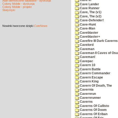
Cave In
Atari demoscene database - dyskusja
Colony Mobile - dyskusja
Cave Lander
Colony Mobile - projekt
Cave Runner
Statystyki
Cave, The (v1)
Cave, The (v2)
Cave-Defender!
Cave-Hunt
Nowinki
tworzone dzięki
CuteNews
Cave-Man
Caveblaster
Caveblaster+
Cavefire III Dark Caverns
Cavelord
Caveman
Caveman II Caves of Os
Caveman!
Cavepac
Cavern 10
Cavern Battle
Cavern Commander
Cavern Escape
Cavern King
Cavern Of Death, The
Cavernia
Cavernrun
Cavernrunner
Caverns
Caverns Of Callisto
Caverns Of Doom
Caverns Of Eriban