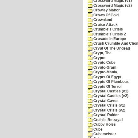
Crossword Magic (v1)
Crossword Magic (v2)
Crowley Manor
Crown Of Gold
Crownland
Cruise Attack
Crumble's Crisis
Crumble's Crisis 2
Crusade In Europe
Crush Crumble And Cho
Crypt Of The Undead
Crypt, The
Crypto
Crypto Cube
Crypto-Gram
Crypto-Mania
Crypts Of Egypt
Crypts Of Plumbous
Crypts Of Terror
Crystal Castles (v1)
Crystal Castles (v2)
Crystal Caves
Crystal Crisis (v1)
Crystal Crisis (v2)
Crystal Raider
Ctulhi's Betrayal
Cubby Holes
Cube
Cubemeister