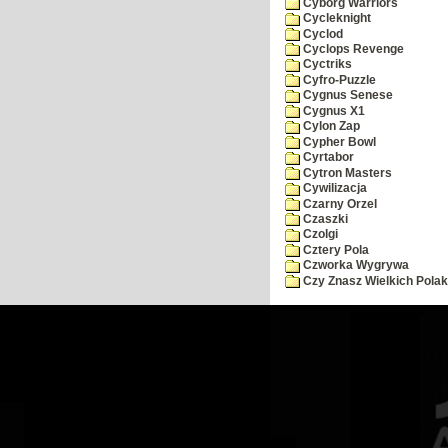
Cyborg Warriors
Cycleknight
Cyclod
Cyclops Revenge
Cyctriks
Cyfro-Puzzle
Cygnus Senese
Cygnus X1
Cylon Zap
Cypher Bowl
Cyrtabor
Cytron Masters
Cywilizacja
Czarny Orzel
Czaszki
Czolgi
Cztery Pola
Czworka Wygrywa
Czy Znasz Wielkich Pola