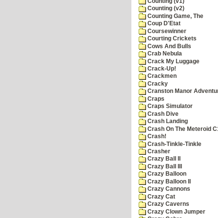
Counting (v1)
Counting (v2)
Counting Game, The
Coup D'Etat
Coursewinner
Courting Crickets
Cows And Bulls
Crab Nebula
Crack My Luggage
Crack-Up!
Crackmen
Cracky
Cranston Manor Adventu
Craps
Craps Simulator
Crash Dive
Crash Landing
Crash On The Meteroid C
Crash!
Crash-Tinkle-Tinkle
Crasher
Crazy Ball II
Crazy Ball III
Crazy Balloon
Crazy Balloon II
Crazy Cannons
Crazy Cat
Crazy Caverns
Crazy Clown Jumper