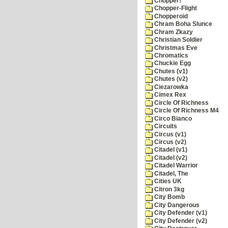
Chopper!
Chopper-Flight
Chopperoid
Chram Boha Slunce
Chram Zkazy
Christian Soldier
Christmas Eve
Chromatics
Chuckie Egg
Chutes (v1)
Chutes (v2)
Ciezarowka
Cimex Rex
Circle Of Richness
Circle Of Richness M4
Circo Bianco
Circuits
Circus (v1)
Circus (v2)
Citadel (v1)
Citadel (v2)
Citadel Warrior
Citadel, The
Cities UK
Citron 3kg
City Bomb
City Dangerous
City Defender (v1)
City Defender (v2)