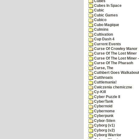
Cubes
Cubes In Space
Cubic
Cubic Games
Cubico
Cubo Magique
Culmins
Cultivation
Cup Dash 4
Current Events
Curse Of Crowley Manor
Curse Of The Lost Miner
Curse Of The Lost Miner
Curse Of The Pharaoh
Curse, The
Cuthbert Goes Walkabou
Cutthroats
Cuttlemania!
Cwiczenia chemiczne
Cy-Kill
Cyber Puzzle II
CyberTank
Cybernoid
Cybernome
Cyberpunk
Cybor-Stien
Cyborg (v1)
Cyborg (v2)
Cyborg Warrior