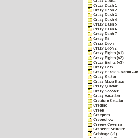
Crazy Cobra
Crazy Dash 1
Crazy Dash 2
Crazy Dash 3
Crazy Dash 4
Crazy Dash 5
Crazy Dash 6
Crazy Dash 7
Crazy Ed
Crazy Egon
Crazy Egon 2
Crazy Eights (v1)
Crazy Eights (v2)
Crazy Eights (v3)
Crazy Gats
Crazy Harold's Adroit Ad
Crazy Kicker
Crazy Maze Race
Crazy Quader
Crazy Scooter
Crazy Vacation
Creature Creator
Credino
Creep
Creepers
Creepshow
Creepy Caverns
Crescent Solitaire
Cribbage (v1)