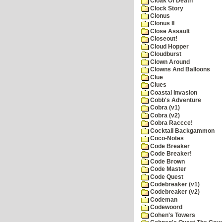
Cloak Of Death
Clock Story
Clonus
Clonus II
Close Assault
Closeout!
Cloud Hopper
Cloudburst
Clown Around
Clowns And Balloons
Clue
Clues
Coastal Invasion
Cobb's Adventure
Cobra (v1)
Cobra (v2)
Cobra Raccce!
Cocktail Backgammon
Coco-Notes
Code Breaker
Code Breaker!
Code Brown
Code Master
Code Quest
Codebreaker (v1)
Codebreaker (v2)
Codeman
Codewoord
Cohen's Towers