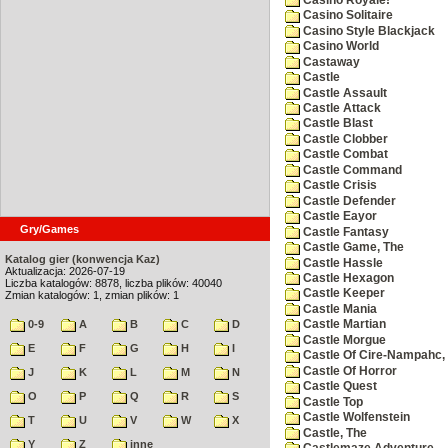
Casino Solitaire
Casino Style Blackjack
Casino World
Castaway
Castle
Castle Assault
Castle Attack
Castle Blast
Castle Clobber
Castle Combat
Castle Command
Castle Crisis
Castle Defender
Castle Eayor
Gry/Games
Castle Fantasy
Castle Game, The
Katalog gier (konwencja Kaz)
Castle Hassle
Aktualizacja: 2026-07-19
Castle Hexagon
Liczba katalogów: 8878, liczba plików: 40040
Castle Keeper
Zmian katalogów: 1, zmian plików: 1
Castle Mania
0-9
A
B
C
D
Castle Martian
Castle Morgue
E
F
G
H
I
Castle Of Cire-Nampahc,
Castle Of Horror
J
K
L
M
N
Castle Quest
O
P
Q
R
S
Castle Top
Castle Wolfenstein
T
U
V
W
X
Castle, The
Y
Z
inne
Castlemaze Adventure