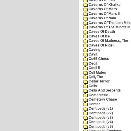
Caverns Of Eris
Caverns Of Khafka
Caverns Of Mars
Caverns Of Mars II
Caverns Of Nala
Caverns Of The Lost Min
Caverns Of The Minotaur
Caves Of Death
Caves Of Ice
Caves Of Madness, The
Caves Of Rigel
Caving
Cavit
Cc65 Chess
Cecil
Cecil II
Cell Mates
Cell, The
Cellar Terror
Cells
Cells And Serpents
Cementerio
Cemetery Chase
Center
Centipede (v1)
Centipede (v2)
Centipede (v3)
Centipede (v4)
Centipede (v5)