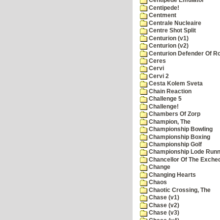
Centipede Emulator
Centipede!
Centment
Centrale Nucleaire
Centre Shot Split
Centurion (v1)
Centurion (v2)
Centurion Defender Of 
Ceres
Cervi
Cervi 2
Cesta Kolem Sveta
Chain Reaction
Challenge 5
Challenge!
Chambers Of Zorp
Champion, The
Championship Bowling
Championship Boxing
Championship Golf
Championship Lode Runn
Chancellor Of The Exche
Change
Changing Hearts
Chaos
Chaotic Crossing, The
Chase (v1)
Chase (v2)
Chase (v3)