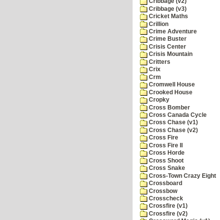
Cribbage (v2)
Cribbage (v3)
Cricket Maths
Crillion
Crime Adventure
Crime Buster
Crisis Center
Crisis Mountain
Critters
Crix
Crm
Cromwell House
Crooked House
Cropky
Cross Bomber
Cross Canada Cycle
Cross Chase (v1)
Cross Chase (v2)
Cross Fire
Cross Fire II
Cross Horde
Cross Shoot
Cross Snake
Cross-Town Crazy Eight
Crossboard
Crossbow
Crosscheck
Crossfire (v1)
Crossfire (v2)