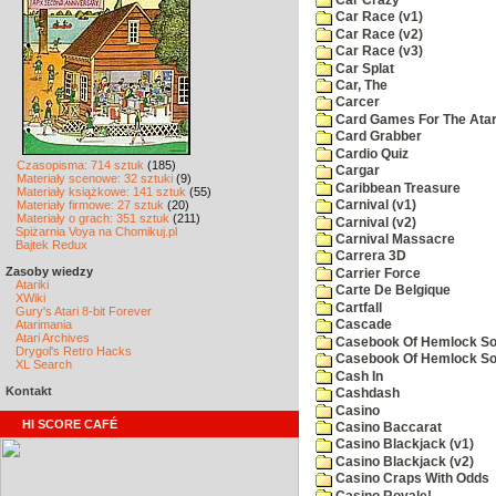
Car Race (v1)
Car Race (v2)
Car Race (v3)
Car Splat
Car, The
Carcer
Card Games For The Atar
Card Grabber
Cardio Quiz
Czasopisma: 714 sztuk
(185)
Cargar
Materiały scenowe: 32 sztuki
(9)
Caribbean Treasure
Materiały książkowe: 141 sztuk
(55)
Materiały firmowe: 27 sztuk
(20)
Carnival (v1)
Materiały o grach: 351 sztuk
(211)
Carnival (v2)
Spiżarnia Voya na Chomikuj.pl
Carnival Massacre
Bajtek Redux
Carrera 3D
Zasoby wiedzy
Carrier Force
Atariki
Carte De Belgique
XWiki
Cartfall
Gury's Atari 8-bit Forever
Atarimania
Cascade
Atari Archives
Casebook Of Hemlock Soa
Drygol's Retro Hacks
Casebook Of Hemlock Soa
XL Search
Cash In
Kontakt
Cashdash
Casino
HI SCORE CAFÉ
Casino Baccarat
Casino Blackjack (v1)
Casino Blackjack (v2)
Casino Craps With Odds
Casino Royale!