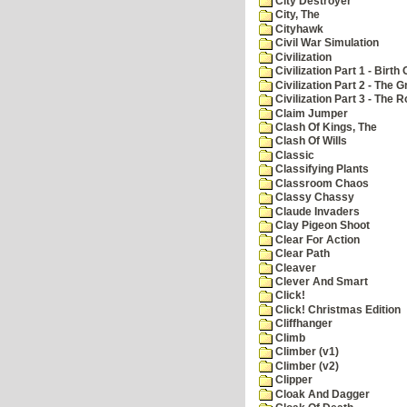
City Destroyer
City, The
Cityhawk
Civil War Simulation
Civilization
Civilization Part 1 - Birth 
Civilization Part 2 - The 
Civilization Part 3 - The
Claim Jumper
Clash Of Kings, The
Clash Of Wills
Classic
Classifying Plants
Classroom Chaos
Classy Chassy
Claude Invaders
Clay Pigeon Shoot
Clear For Action
Clear Path
Cleaver
Clever And Smart
Click!
Click! Christmas Edition
Cliffhanger
Climb
Climber (v1)
Climber (v2)
Clipper
Cloak And Dagger