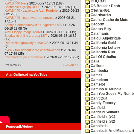
CHQ Ball
KWAS #40 live
z 2026-06-27 12:53 (167)
CS Boulder Dash
Spotkanie z grupą USSR
z 2026-06-26 19:36 (11)
KWAS #40 - zabierzcie Atari Portfolio!
z 2026-06-23
CTetris4G1
08:12 (0)
Caardvarks
KWAS #40 - naprawa retrosprzętu
z 2026-06-21
Cache-Cache de Mots
17:15 (1)
Cacorm
Sceny z demosceny #7 z Bigerem i MBR
z 2026-
06-19 22:08 (0)
Cactus Billy
Atari Floppy Image Toolkit
z 2026-06-17 13:51 (9)
Calamanis
Spotkanie online z grupą LST
z 2026-06-16 16:32
Calcul Algebrique
(17)
Recoil zintegrowany z macOS
z 2026-06-13 21:34
California Gold
(5)
California Lottery
KWAS #40 odbędzie się w Katowicach
z 2026-06-
California Run
07 17:59 (25)
Call Of Cthulhu
Commodore po atarowsku
z 2026-05-28 21:50 (21)
Calla
«« nowsze
starsze »»
Callisto
Cambodia
AtariOnline.pl na YouTube
Camel
Cameleon
Camelot
Camino Al Mundial
Can You Guess My Numb
Can't Quit
Candy Factory
Canfield
Canfield Solitaire
Canfield's (v1)
Canfield's (v2)
Cannibals
Pomocnik/Helper
Cannibals And Missionar