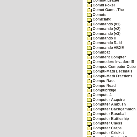
Combat Leader
Combi Poker
Comet Game, The
Comets
Comicland
Commando (v1)
Commando (v2)
Commando (v3)
Commando II
Commando Raid
Commando VBXE
Commbat
Comment Compter
Commodore Invaders!!!
Compco Computer Cube
Compu-Math Decimals
Compu-Math Fractions
Compu-Race
Compu-Read
Compubridge
Compute 4
Computer Acquire
Computer Ambush
Computer Backgammon
Computer Baseball
Computer Battleship
Computer Chess
Computer Craps
Computer Cricket