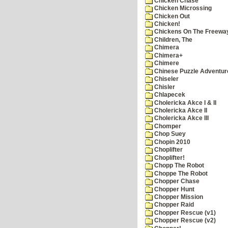
Chicken Chase
Chicken Microssing
Chicken Out
Chicken!
Chickens On The Freewa
Children, The
Chimera
Chimera+
Chimere
Chinese Puzzle Adventur
Chiseler
Chisler
Chlapecek
Cholericka Akce I & II
Cholericka Akce II
Cholericka Akce III
Chomper
Chop Suey
Chopin 2010
Choplifter
Choplifter!
Chopp The Robot
Choppe The Robot
Chopper Chase
Chopper Hunt
Chopper Mission
Chopper Raid
Chopper Rescue (v1)
Chopper Rescue (v2)