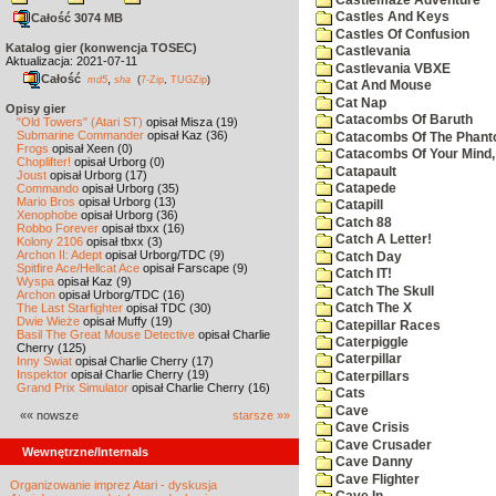
Castles And Keys
Całość 3074 MB
Castles Of Confusion
Katalog gier (konwencja TOSEC)
Castlevania
Aktualizacja: 2021-07-11
Castlevania VBXE
Całość
,
md5
sha
(
7-Zip
,
TUGZip
)
Cat And Mouse
Cat Nap
Opisy gier
Catacombs Of Baruth
"Old Towers" (Atari ST)
opisał Misza (19)
Submarine Commander
opisał Kaz (36)
Catacombs Of The Phan
Frogs
opisał Xeen (0)
Catacombs Of Your Mind,
Choplifter!
opisał Urborg (0)
Catapault
Joust
opisał Urborg (17)
Catapede
Commando
opisał Urborg (35)
Mario Bros
opisał Urborg (13)
Catapill
Xenophobe
opisał Urborg (36)
Catch 88
Robbo Forever
opisał tbxx (16)
Catch A Letter!
Kolony 2106
opisał tbxx (3)
Archon II: Adept
opisał Urborg/TDC (9)
Catch Day
Spitfire Ace/Hellcat Ace
opisał Farscape (9)
Catch IT!
Wyspa
opisał Kaz (9)
Catch The Skull
Archon
opisał Urborg/TDC (16)
The Last Starfighter
opisał TDC (30)
Catch The X
Dwie Wieże
opisał Muffy (19)
Catepillar Races
Basil The Great Mouse Detective
opisał Charlie
Caterpiggle
Cherry (125)
Caterpillar
Inny Świat
opisał Charlie Cherry (17)
Inspektor
opisał Charlie Cherry (19)
Caterpillars
Grand Prix Simulator
opisał Charlie Cherry (16)
Cats
Cave
«« nowsze
starsze »»
Cave Crisis
Cave Crusader
Wewnętrzne/Internals
Cave Danny
Cave Flighter
Organizowanie imprez Atari - dyskusja