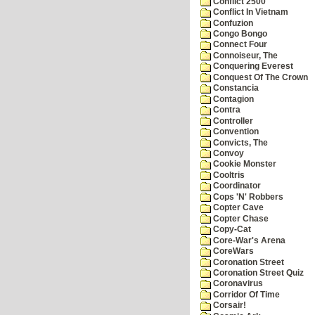
Conflict 2500
Conflict In Vietnam
Confuzion
Congo Bongo
Connect Four
Connoiseur, The
Conquering Everest
Conquest Of The Crown
Constancia
Contagion
Contra
Controller
Convention
Convicts, The
Convoy
Cookie Monster
Cooltris
Coordinator
Cops 'N' Robbers
Copter Cave
Copter Chase
Copy-Cat
Core-War's Arena
CoreWars
Coronation Street
Coronation Street Quiz
Coronavirus
Corridor Of Time
Corsair!