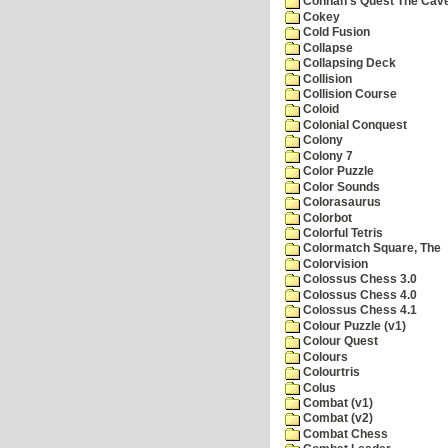
Cohnan's Quest The Cave
Cokey
Cold Fusion
Collapse
Collapsing Deck
Collision
Collision Course
Coloid
Colonial Conquest
Colony
Colony 7
Color Puzzle
Color Sounds
Colorasaurus
Colorbot
Colorful Tetris
Colormatch Square, The
Colorvision
Colossus Chess 3.0
Colossus Chess 4.0
Colossus Chess 4.1
Colour Puzzle (v1)
Colour Quest
Colours
Colourtris
Colus
Combat (v1)
Combat (v2)
Combat Chess