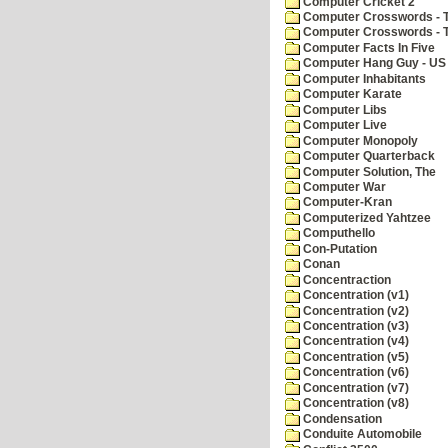
Computer Cricket 2
Computer Crosswords - T
Computer Crosswords - 
Computer Facts In Five
Computer Hang Guy - US 
Computer Inhabitants
Computer Karate
Computer Libs
Computer Live
Computer Monopoly
Computer Quarterback
Computer Solution, The
Computer War
Computer-Kran
Computerized Yahtzee
Computhello
Con-Putation
Conan
Concentraction
Concentration (v1)
Concentration (v2)
Concentration (v3)
Concentration (v4)
Concentration (v5)
Concentration (v6)
Concentration (v7)
Concentration (v8)
Condensation
Conduite Automobile