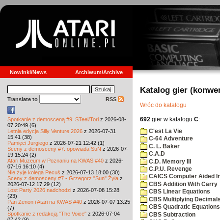
Nowinki/News
Archiwum/Archive
Katalog gier (konwe
Translate to
RSS
Wróc do katalogu
692
gier w katalogu
C
:
Spotkanie z demosceną #9: STeel/Tori
z 2026-08-
07 20:49 (6)
C'est La Vie
Letnia edycja Silly Venture 2026
z 2026-07-31
15:41 (38)
C-64 Adventure
Pamięci Jurgiego
z 2026-07-21 12:42 (1)
C. L. Baker
Sceny z demosceny #7: opowiada SuN
z 2026-07-
C.A.D
19 15:24 (2)
Atari Muzeum w Poznaniu na KWAS #40
z 2026-
C.D. Memory III
07-16 16:10 (4)
C.P.U. Revenge
Nie żyje kolega Pecuś
z 2026-07-13 18:00 (30)
CAICS Computer Aided Ins
Sceny z demosceny #7 - Grzegorz "Sun" Żyła
z
CBS Addition With Carry
2026-07-12 17:29 (12)
Lost Party 2026 nadchodzi
z 2026-07-08 15:28
CBS Linear Equations
(23)
CBS Multiplying Decimals
Pan Zenon i Atari na KWAS #40
z 2026-07-07 13:25
CBS Quadratic Equations
(7)
Spotkanie z redakcją "The Voice"
z 2026-07-04
CBS Subtraction
07:42 (9)