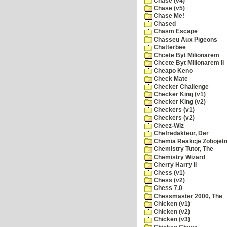
Chase (v4)
Chase (v5)
Chase Me!
Chased
Chasm Escape
Chasseu Aux Pigeons
Chatterbee
Chcete Byt Milionarem
Chcete Byt Milionarem II
Cheapo Keno
Check Mate
Checker Challenge
Checker King (v1)
Checker King (v2)
Checkers (v1)
Checkers (v2)
Cheez-Wiz
Chefredakteur, Der
Chemia Reakcje Zobojetn
Chemistry Tutor, The
Chemistry Wizard
Cherry Harry II
Chess (v1)
Chess (v2)
Chess 7.0
Chessmaster 2000, The
Chicken (v1)
Chicken (v2)
Chicken (v3)