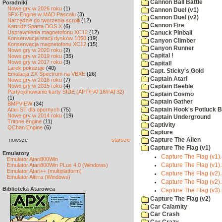
Cannon Ball Battle
Poradniki
Nowe gry w 2026 roku
(1)
Cannon Duel (v1)
SFX-Engine w MAD Pascalu
(3)
Cannon Duel (v2)
Narzędzie do tworzenia scrolli
(12)
Cannon Fire
Kartridż Sparta DOS X
(6)
Usprawnienia magnetofonu XC12
(12)
Canuck Pinball
Konserwacja stacji dysków 1050
(19)
Canyon Climber
Konserwacja magnetofonu XC12
(15)
Canyon Runner
Nowe gry w 2020 roku
(2)
Capital !
Nowe gry w 2019 roku
(35)
Nowe gry w 2017 roku
(3)
Capital!
Larek pokazuje
(40)
Capt. Sticky's Gold
Emulacja ZX Spectrum na VBXE
(26)
Captain Atari
Nowe gry w 2016 roku
(7)
Nowe gry w 2015 roku
(4)
Captain Beeble
Partycjonowanie karty SIDE (APT/FAT16/FAT32)
Captain Cosmo
(1)
Captain Gather
BMPVIEW
(34)
Captain Hook's Potluck B
Atari ST dla opornych
(75)
Nowe gry w 2014 roku
(19)
Captain Underground
Tritone engine
(11)
Captivity
QChan Engine
(6)
Capture
nowsze
starsze
Capture The Alien
Capture The Flag (v1)
Emulatory
Capture The Flag (v1).
Emulator Atari800Win
Emulator Atari800Win PLus 4.0 (Windows)
Capture The Flag (v1)
Emulator Atari++ (multiplatform)
Capture The Flag (v2).
Emulator Altirra (Windows)
Capture The Flag (v2)
Biblioteka Atarowca
Capture The Flag (v3)
Capture The Flag (v2)
Car Calamity
Car Crash
Car Crazy