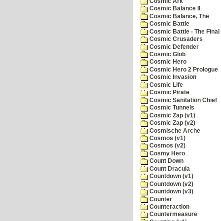
Cosmic Ark
Cosmic Balance II
Cosmic Balance, The
Cosmic Battle
Cosmic Battle - The Final 
Cosmic Crusaders
Cosmic Defender
Cosmic Glob
Cosmic Hero
Cosmic Hero 2 Prologue
Cosmic Invasion
Cosmic Life
Cosmic Pirate
Cosmic Sanitation Chief
Cosmic Tunnels
Cosmic Zap (v1)
Cosmic Zap (v2)
Cosmische Arche
Cosmos (v1)
Cosmos (v2)
Cosmy Hero
Count Down
Count Dracula
Countdown (v1)
Countdown (v2)
Countdown (v3)
Counter
Counteraction
Countermeasure