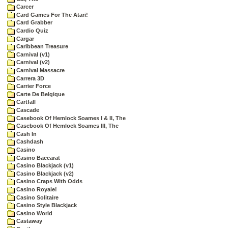
Carcer
Card Games For The Atari!
Card Grabber
Cardio Quiz
Cargar
Caribbean Treasure
Carnival (v1)
Carnival (v2)
Carnival Massacre
Carrera 3D
Carrier Force
Carte De Belgique
Cartfall
Cascade
Casebook Of Hemlock Soames I & II, The
Casebook Of Hemlock Soames III, The
Cash In
Cashdash
Casino
Casino Baccarat
Casino Blackjack (v1)
Casino Blackjack (v2)
Casino Craps With Odds
Casino Royale!
Casino Solitaire
Casino Style Blackjack
Casino World
Castaway