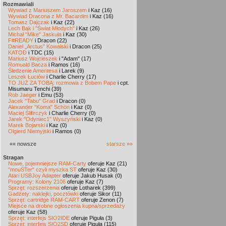
Rozmawiali
Wywiad z Mariuszem Jaroszem
i Kaz (16)
Wywiad Dracona z Mr. Bacardim
i Kaz (16)
Tomasz Dajczak
i Kaz (22)
Lech Bąk i "Świat Młodych"
i Kaz (26)
Michał "Mike" Jaskuła
i Kaz (30)
F#READY
i Dracon (22)
Daniel „Arctus” Kowalski
i Dracon (25)
KATOD
i TDC (15)
Mariusz Wojcieszek
i "Adam" (17)
Romuald Bacza
i Ramos (16)
Śledzenie Amentesa
i Larek (9)
Leszek Łuciów
i Charlie Cherry (17)
TO JUŻ ZA TOBĄ: rozmowa z Bobem Pape
i cpt.
Misumaru Tenchi (39)
Rob Jaeger
i Emu (53)
Jacek "Tabu" Grad
i Dracon (0)
Alexander "Koma" Schön
i Kaz (0)
Maciej Ślifirczyk
i Charlie Cherry (0)
Jarek "Odyniec1" Wyszyński
i Kaz (0)
Marek Bojarski
i Kaz (0)
Olgierd Niemyjski
i Ramos (0)
«« nowsze
starsze »»
Stragan
Nowe, pojemniejsze RAM-Carty
oferuje Kaz (21)
"mouSTer" czyli myszka ST
oferuje Kaz (30)
Atari USBJoy Adapter
oferuje Jakub Husak (0)
Programy: Kolony 2106
oferuje Kaz (7)
Sprzęt: rozszerzenia
oferuje Lotharek (399)
Gadżety: naklejki, pocztówki
oferuje Sikor (11)
Sprzęt: cartridge RAM-CART
oferuje Zenon (7)
Miejsce na drobne ogłoszenia kupna/sprzedaży
oferuje Kaz (58)
Sprzęt: interfejs SIO2IDE
oferuje Piguła (3)
Sprzęt: interfejs SIO2SD
oferuje Piguła (115)