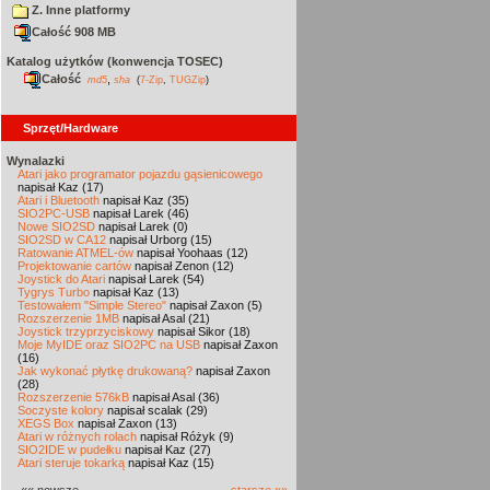
Z. Inne platformy
Całość 908 MB
Katalog użytków (konwencja TOSEC)
Całość
,
md5
sha
(
7-Zip
,
TUGZip
)
Sprzęt/Hardware
Wynalazki
Atari jako programator pojazdu gąsienicowego
napisał Kaz (17)
Atari i Bluetooth
napisał Kaz (35)
SIO2PC-USB
napisał Larek (46)
Nowe SIO2SD
napisał Larek (0)
SIO2SD w CA12
napisał Urborg (15)
Ratowanie ATMEL-ów
napisał Yoohaas (12)
Projektowanie cartów
napisał Zenon (12)
Joystick do Atari
napisał Larek (54)
Tygrys Turbo
napisał Kaz (13)
Testowałem "Simple Stereo"
napisał Zaxon (5)
Rozszerzenie 1MB
napisał Asal (21)
Joystick trzyprzyciskowy
napisał Sikor (18)
Moje MyIDE oraz SIO2PC na USB
napisał Zaxon
(16)
Jak wykonać płytkę drukowaną?
napisał Zaxon
(28)
Rozszerzenie 576kB
napisał Asal (36)
Soczyste kolory
napisał scalak (29)
XEGS Box
napisał Zaxon (13)
Atari w różnych rolach
napisał Różyk (9)
SIO2IDE w pudełku
napisał Kaz (27)
Atari steruje tokarką
napisał Kaz (15)