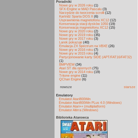
Poradniki
Nowe gry w 2026 roku
(1)
SFX-Engine w MAD Pascalu
(3)
Narzędzie do tworzenia scrolli
(12)
Kartridż Sparta DOS X
(6)
Usprawnienia magnetofonu XC12
(12)
Konserwacja stacji dysków 1050
(19)
Konserwacja magnetofonu XC12
(15)
Nowe gry w 2020 roku
(2)
Nowe gry w 2019 roku
(35)
Nowe gry w 2017 roku
(3)
Larek pokazuje
(40)
Emulacja ZX Spectrum na VBXE
(26)
Nowe gry w 2016 roku
(7)
Nowe gry w 2015 roku
(4)
Partycjonowanie karty SIDE (APT/FAT16/FAT32)
(1)
BMPVIEW
(34)
Atari ST dla opornych
(75)
Nowe gry w 2014 roku
(19)
Tritone engine
(11)
QChan Engine
(6)
nowsze
starsze
Emulatory
Emulator Atari800Win
Emulator Atari800Win PLus 4.0 (Windows)
Emulator Atari++ (multiplatform)
Emulator Altirra (Windows)
Biblioteka Atarowca