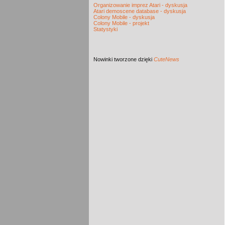
Organizowanie imprez Atari - dyskusja
Atari demoscene database - dyskusja
Colony Mobile - dyskusja
Colony Mobile - projekt
Statystyki
Nowinki
tworzone dzięki
CuteNews