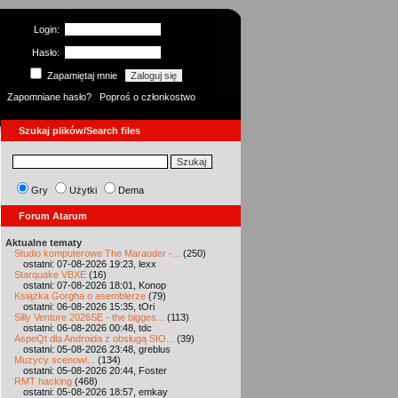
Login:
Hasło:
Zapamiętaj mnie
Zapomniane hasło?
Poproś o członkostwo
Szukaj plików/Search files
Gry
Użytki
Dema
Forum Atarum
Aktualne tematy
Studio komputerowe The Marauder -...
(250)
ostatni: 07-08-2026 19:23, lexx
Starquake VBXE
(16)
ostatni: 07-08-2026 18:01, Konop
Książka Gorgha o asemblerze
(79)
ostatni: 06-08-2026 15:35, tOri
Silly Venture 2026SE - the bigges...
(113)
ostatni: 06-08-2026 00:48, tdc
AspeQt dla Androida z obsługą SIO...
(39)
ostatni: 05-08-2026 23:48, greblus
Muzycy scenowi...
(134)
ostatni: 05-08-2026 20:44, Foster
RMT hacking
(468)
ostatni: 05-08-2026 18:57, emkay