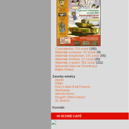
Czasopisma: 714 sztuk
(185)
Materiały scenowe: 32 sztuki
(9)
Materiały książkowe: 141 sztuk
(55)
Materiały firmowe: 27 sztuk
(20)
Materiały o grach: 351 sztuk
(211)
Spiżarnia Voya na Chomikuj.pl
Bajtek Redux
Zasoby wiedzy
Atariki
XWiki
Gury's Atari 8-bit Forever
Atarimania
Atari Archives
Drygol's Retro Hacks
XL Search
Kontakt
HI SCORE CAFÉ