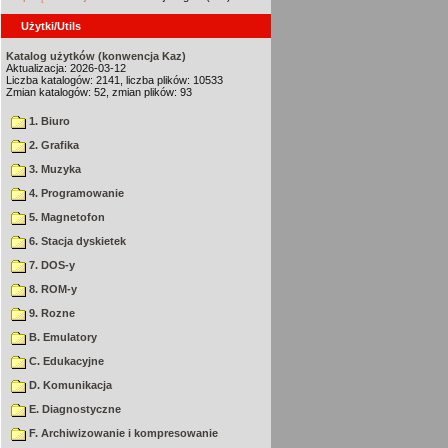
Użytki/Utils
Katalog użytków (konwencja Kaz)
Aktualizacja: 2026-03-12
Liczba katalogów: 2141, liczba plików: 10533
Zmian katalogów: 52, zmian plików: 93
1. Biuro
2. Grafika
3. Muzyka
4. Programowanie
5. Magnetofon
6. Stacja dyskietek
7. DOS-y
8. ROM-y
9. Rozne
B. Emulatory
C. Edukacyjne
D. Komunikacja
E. Diagnostyczne
F. Archiwizowanie i kompresowanie