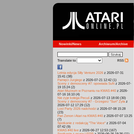
Nowinki/News
Archiwum/Archive
Translate to
RSS
Letnia edycja Silly Venture 2026
z 2026-07-31
15:41 (38)
Pamięci Jurgiego
z 2026-07-21 12:42 (1)
Sceny z demosceny #7: opowiada SuN
z 2026-07-
19 15:24 (2)
Atari Muzeum w Poznaniu na KWAS #40
z 2026-
07-16 16:10 (4)
Nie żyje kolega Pecuś
z 2026-07-13 18:00 (30)
Sceny z demosceny #7 - Grzegorz "Sun" Żyła
z
2026-07-12 17:29 (12)
Lost Party 2026 nadchodzi
z 2026-07-08 15:28
(23)
Pan Zenon i Atari na KWAS #40
z 2026-07-07 13:25
(7)
Spotkanie z redakcją "The Voice"
z 2026-07-04
07:42 (9)
KWAS #40 live
z 2026-06-27 12:53 (167)
Spotkanie z grupą USSR
z 2026-06-26 19:36 (11)