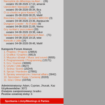
Narzędzie do ditheringu na Atari ...
(26)
ostatni: 05-08-2026 17:10, amarok
Uprościłem Starquake
(16)
ostatni: 05-08-2026 00:34, Bca
O co chodzi w grze Kasiarz?
(7)
ostatni: 05-08-2026 00:25, MaW
Rocznica 1 sierpnia - turówka WRCOH
(3)
ostatni: 04-08-2026 23:36, Ataripuzzle
Dungeon Crawler - AI (Fable)
(9)
ostatni: 04-08-2026 21:05, Nemo
Gry na Atari z pszczołami
(20)
ostatni: 04-08-2026 19:38, miker
Sprawa nowych płyt głównych Atari...
(71)
ostatni: 04-08-2026 19:18, tebe
Konsole z Lidla
(14)
ostatni: 04-08-2026 09:48, MaW
Kategorie Forum Atarum
1. Projekty / Projects
(29854)
2. Grafika / Graphics
(6813)
3. Muzyka i dźwięk / Music and sound
(8055)
4. Programowanie / Programming
(13171)
5. Gry / Games
(36906)
6. Użytki / Utils
(4827)
7. Scena / Scene
(20244)
8. Sprzęt / Hardware
(27891)
9. Sprawy wewnętrzne / Internal affairs
(5842)
10. Sprzedam / Kupię / Zamienię
(8193)
11. Inne / Other
(33759)
Administratorzy:
Adam, Cyprian, Jhusak, Kaz
Użytkowników:
3072
Ostatnio zarejestrowany:
bradko
Postów ostatniej doby:
6
Spotkania i zloty/Meetings & Parties