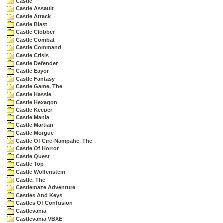
Castle
Castle Assault
Castle Attack
Castle Blast
Castle Clobber
Castle Combat
Castle Command
Castle Crisis
Castle Defender
Castle Eayor
Castle Fantasy
Castle Game, The
Castle Hassle
Castle Hexagon
Castle Keeper
Castle Mania
Castle Martian
Castle Morgue
Castle Of Cire-Nampahc, The
Castle Of Horror
Castle Quest
Castle Top
Castle Wolfenstein
Castle, The
Castlemaze Adventure
Castles And Keys
Castles Of Confusion
Castlevania
Castlevania VBXE