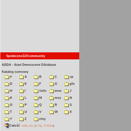
Społeczność/Community
ADDA - Atari Demoscene DAtabase
Katalog scenowy
#
A
B
C
cp
D
E
F
G
gfx
H
I
!info
inne
J
K
L
M
msx
N
O
P
Q
R
S
T
U
V
W
X
Y
Z
ziny
Całość
,
md5
sha
(
7-Zip
,
TUGZip
)