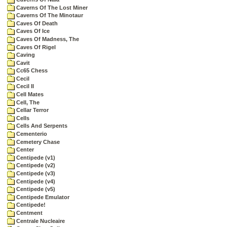
Caverns Of The Lost Miner
Caverns Of The Minotaur
Caves Of Death
Caves Of Ice
Caves Of Madness, The
Caves Of Rigel
Caving
Cavit
Cc65 Chess
Cecil
Cecil II
Cell Mates
Cell, The
Cellar Terror
Cells
Cells And Serpents
Cementerio
Cemetery Chase
Center
Centipede (v1)
Centipede (v2)
Centipede (v3)
Centipede (v4)
Centipede (v5)
Centipede Emulator
Centipede!
Centment
Centrale Nucleaire