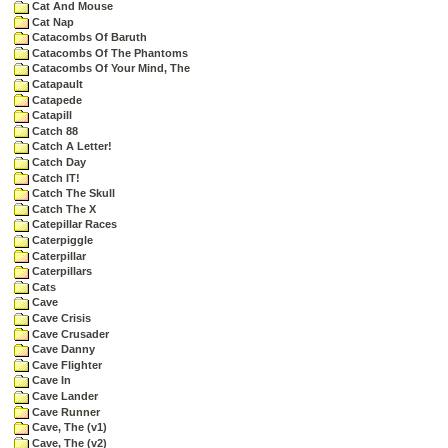
Cat And Mouse
Cat Nap
Catacombs Of Baruth
Catacombs Of The Phantoms
Catacombs Of Your Mind, The
Catapault
Catapede
Catapill
Catch 88
Catch A Letter!
Catch Day
Catch IT!
Catch The Skull
Catch The X
Catepillar Races
Caterpiggle
Caterpillar
Caterpillars
Cats
Cave
Cave Crisis
Cave Crusader
Cave Danny
Cave Flighter
Cave In
Cave Lander
Cave Runner
Cave, The (v1)
Cave, The (v2)