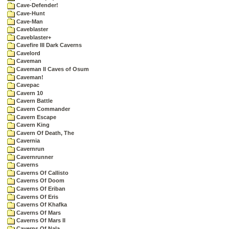
Cave-Defender!
Cave-Hunt
Cave-Man
Caveblaster
Caveblaster+
Cavefire III Dark Caverns
Cavelord
Caveman
Caveman II Caves of Osum
Caveman!
Cavepac
Cavern 10
Cavern Battle
Cavern Commander
Cavern Escape
Cavern King
Cavern Of Death, The
Cavernia
Cavernrun
Cavernrunner
Caverns
Caverns Of Callisto
Caverns Of Doom
Caverns Of Eriban
Caverns Of Eris
Caverns Of Khafka
Caverns Of Mars
Caverns Of Mars II
Caverns Of Nala