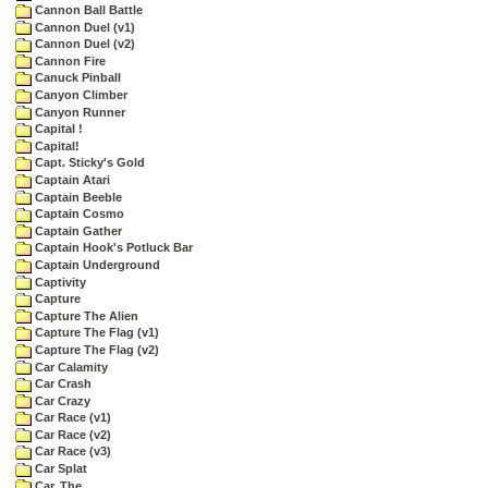
Cannon Ball Battle
Cannon Duel (v1)
Cannon Duel (v2)
Cannon Fire
Canuck Pinball
Canyon Climber
Canyon Runner
Capital !
Capital!
Capt. Sticky's Gold
Captain Atari
Captain Beeble
Captain Cosmo
Captain Gather
Captain Hook's Potluck Bar
Captain Underground
Captivity
Capture
Capture The Alien
Capture The Flag (v1)
Capture The Flag (v2)
Car Calamity
Car Crash
Car Crazy
Car Race (v1)
Car Race (v2)
Car Race (v3)
Car Splat
Car, The