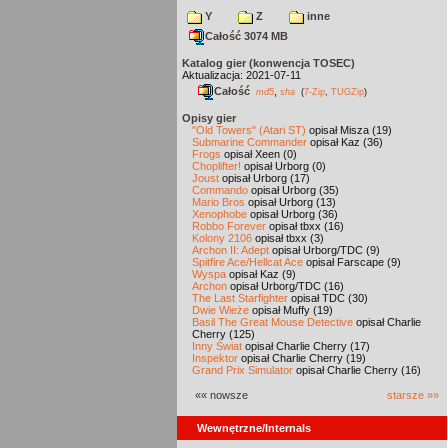
Y
Z
inne
Całość 3074 MB
Katalog gier (konwencja TOSEC)
Aktualizacja: 2021-07-11
Całość
,
md5
sha
(
7-Zip
,
TUGZip
)
Opisy gier
"Old Towers" (Atari ST)
opisał Misza (19)
Submarine Commander
opisał Kaz (36)
Frogs
opisał Xeen (0)
Choplifter!
opisał Urborg (0)
Joust
opisał Urborg (17)
Commando
opisał Urborg (35)
Mario Bros
opisał Urborg (13)
Xenophobe
opisał Urborg (36)
Robbo Forever
opisał tbxx (16)
Kolony 2106
opisał tbxx (3)
Archon II: Adept
opisał Urborg/TDC (9)
Spitfire Ace/Hellcat Ace
opisał Farscape (9)
Wyspa
opisał Kaz (9)
Archon
opisał Urborg/TDC (16)
The Last Starfighter
opisał TDC (30)
Dwie Wieże
opisał Muffy (19)
Basil The Great Mouse Detective
opisał Charlie
Cherry (125)
Inny Świat
opisał Charlie Cherry (17)
Inspektor
opisał Charlie Cherry (19)
Grand Prix Simulator
opisał Charlie Cherry (16)
«« nowsze
starsze »»
Wewnętrzne/Internals