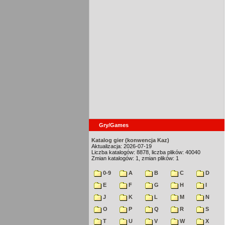
Gry/Games
Katalog gier (konwencja Kaz)
Aktualizacja: 2026-07-19
Liczba katalogów: 8878, liczba plików: 40040
Zmian katalogów: 1, zmian plików: 1
0-9
A
B
C
D
E
F
G
H
I
J
K
L
M
N
O
P
Q
R
S
T
U
V
W
X