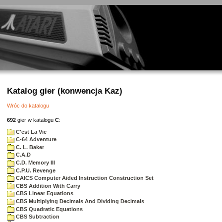
Katalog gier (konwencja Kaz)
Wróc do katalogu
692
gier w katalogu
C
:
C'est La Vie
C-64 Adventure
C. L. Baker
C.A.D
C.D. Memory III
C.P.U. Revenge
CAICS Computer Aided Instruction Construction Set
CBS Addition With Carry
CBS Linear Equations
CBS Multiplying Decimals And Dividing Decimals
CBS Quadratic Equations
CBS Subtraction