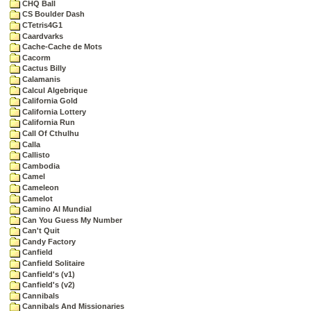
CHQ Ball
CS Boulder Dash
CTetris4G1
Caardvarks
Cache-Cache de Mots
Cacorm
Cactus Billy
Calamanis
Calcul Algebrique
California Gold
California Lottery
California Run
Call Of Cthulhu
Calla
Callisto
Cambodia
Camel
Cameleon
Camelot
Camino Al Mundial
Can You Guess My Number
Can't Quit
Candy Factory
Canfield
Canfield Solitaire
Canfield's (v1)
Canfield's (v2)
Cannibals
Cannibals And Missionaries