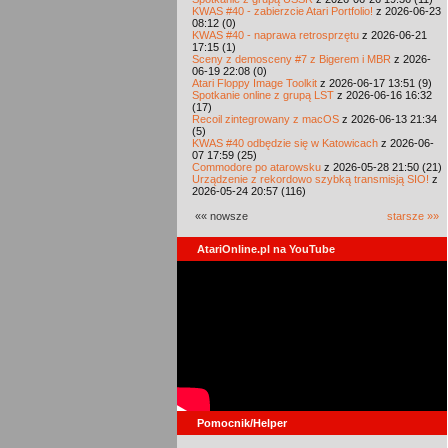
KWAS #40 - zabierzcie Atari Portfolio!
z 2026-06-23
08:12 (0)
KWAS #40 - naprawa retrosprzętu
z 2026-06-21
17:15 (1)
Sceny z demosceny #7 z Bigerem i MBR
z 2026-
06-19 22:08 (0)
Atari Floppy Image Toolkit
z 2026-06-17 13:51 (9)
Spotkanie online z grupą LST
z 2026-06-16 16:32
(17)
Recoil zintegrowany z macOS
z 2026-06-13 21:34
(5)
KWAS #40 odbędzie się w Katowicach
z 2026-06-
07 17:59 (25)
Commodore po atarowsku
z 2026-05-28 21:50 (21)
Urządzenie z rekordowo szybką transmisją SIO!
z
2026-05-24 20:57 (116)
«« nowsze
starsze »»
AtariOnline.pl na YouTube
Pomocnik/Helper