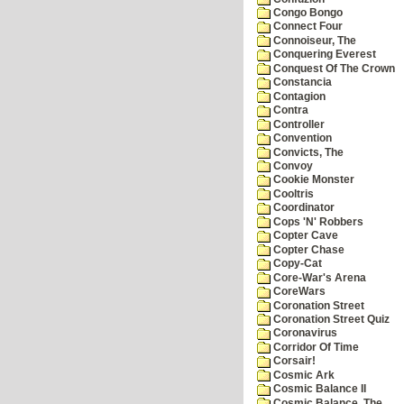
Congo Bongo
Connect Four
Connoiseur, The
Conquering Everest
Conquest Of The Crown
Constancia
Contagion
Contra
Controller
Convention
Convicts, The
Convoy
Cookie Monster
Cooltris
Coordinator
Cops 'N' Robbers
Copter Cave
Copter Chase
Copy-Cat
Core-War's Arena
CoreWars
Coronation Street
Coronation Street Quiz
Coronavirus
Corridor Of Time
Corsair!
Cosmic Ark
Cosmic Balance II
Cosmic Balance, The