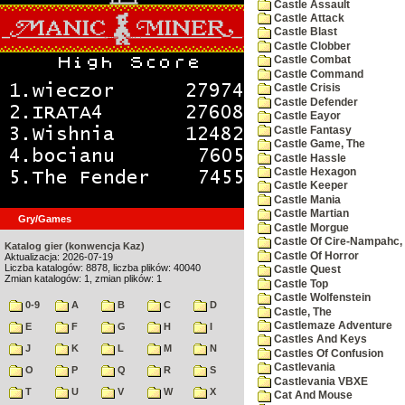
Castle Assault
Castle Attack
Castle Blast
Castle Clobber
Castle Combat
Castle Command
Castle Crisis
Castle Defender
Castle Eayor
Castle Fantasy
Castle Game, The
Castle Hassle
Castle Hexagon
Castle Keeper
Castle Mania
Castle Martian
Gry/Games
Castle Morgue
Castle Of Cire-Nampahc,
Katalog gier (konwencja Kaz)
Castle Of Horror
Aktualizacja: 2026-07-19
Liczba katalogów: 8878, liczba plików: 40040
Castle Quest
Zmian katalogów: 1, zmian plików: 1
Castle Top
Castle Wolfenstein
0-9
A
B
C
D
Castle, The
Castlemaze Adventure
E
F
G
H
I
Castles And Keys
J
K
L
M
N
Castles Of Confusion
Castlevania
O
P
Q
R
S
Castlevania VBXE
T
U
V
W
X
Cat And Mouse