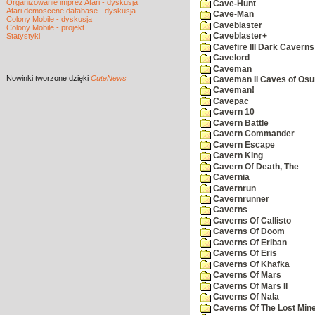
Organizowanie imprez Atari - dyskusja
Cave-Hunt
Atari demoscene database - dyskusja
Cave-Man
Colony Mobile - dyskusja
Caveblaster
Colony Mobile - projekt
Statystyki
Caveblaster+
Cavefire III Dark Caverns
Cavelord
Caveman
Nowinki
tworzone dzięki
CuteNews
Caveman II Caves of Os
Caveman!
Cavepac
Cavern 10
Cavern Battle
Cavern Commander
Cavern Escape
Cavern King
Cavern Of Death, The
Cavernia
Cavernrun
Cavernrunner
Caverns
Caverns Of Callisto
Caverns Of Doom
Caverns Of Eriban
Caverns Of Eris
Caverns Of Khafka
Caverns Of Mars
Caverns Of Mars II
Caverns Of Nala
Caverns Of The Lost Min