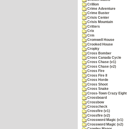
Crillion
Crime Adventure
Crime Buster
Crisis Center
Crisis Mountain
Critters
Crix
Crm
Cromwell House
Crooked House
Cropky
Cross Bomber
Cross Canada Cycle
Cross Chase (v1)
Cross Chase (v2)
Cross Fire
Cross Fire II
Cross Horde
Cross Shoot
Cross Snake
Cross-Town Crazy Eight
Crossboard
Crossbow
Crosscheck
Crossfire (v1)
Crossfire (v2)
Crossword Magic (v1)
Crossword Magic (v2)
Crowley Manor