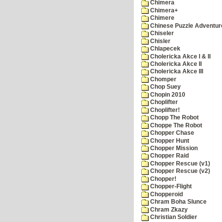
Chimera
Chimera+
Chimere
Chinese Puzzle Adventur
Chiseler
Chisler
Chlapecek
Cholericka Akce I & II
Cholericka Akce II
Cholericka Akce III
Chomper
Chop Suey
Chopin 2010
Choplifter
Choplifter!
Chopp The Robot
Choppe The Robot
Chopper Chase
Chopper Hunt
Chopper Mission
Chopper Raid
Chopper Rescue (v1)
Chopper Rescue (v2)
Chopper!
Chopper-Flight
Chopperoid
Chram Boha Slunce
Chram Zkazy
Christian Soldier