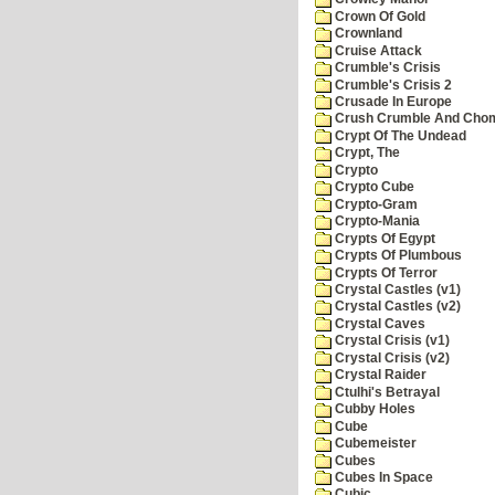
Crown Of Gold
Crownland
Cruise Attack
Crumble's Crisis
Crumble's Crisis 2
Crusade In Europe
Crush Crumble And Cho
Crypt Of The Undead
Crypt, The
Crypto
Crypto Cube
Crypto-Gram
Crypto-Mania
Crypts Of Egypt
Crypts Of Plumbous
Crypts Of Terror
Crystal Castles (v1)
Crystal Castles (v2)
Crystal Caves
Crystal Crisis (v1)
Crystal Crisis (v2)
Crystal Raider
Ctulhi's Betrayal
Cubby Holes
Cube
Cubemeister
Cubes
Cubes In Space
Cubic