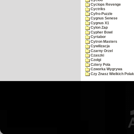
Cyclops Revenge
Cyctriks
Cyfro-Puzzle
Cygnus Senese
Cygnus X1
Cylon Zap
Cypher Bowl
Cyrtabor
Cytron Masters
Cywilizacja
Czarny Orzel
Czaszki
Czolgi
Cztery Pola
Czworka Wygrywa
Czy Znasz Wielkich Pola