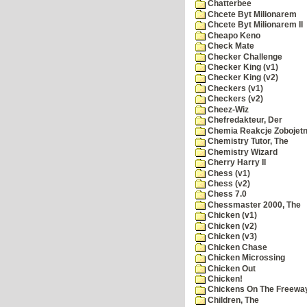
Chatterbee
Chcete Byt Milionarem
Chcete Byt Milionarem II
Cheapo Keno
Check Mate
Checker Challenge
Checker King (v1)
Checker King (v2)
Checkers (v1)
Checkers (v2)
Cheez-Wiz
Chefredakteur, Der
Chemia Reakcje Zobojetn
Chemistry Tutor, The
Chemistry Wizard
Cherry Harry II
Chess (v1)
Chess (v2)
Chess 7.0
Chessmaster 2000, The
Chicken (v1)
Chicken (v2)
Chicken (v3)
Chicken Chase
Chicken Microssing
Chicken Out
Chicken!
Chickens On The Freewa
Children, The