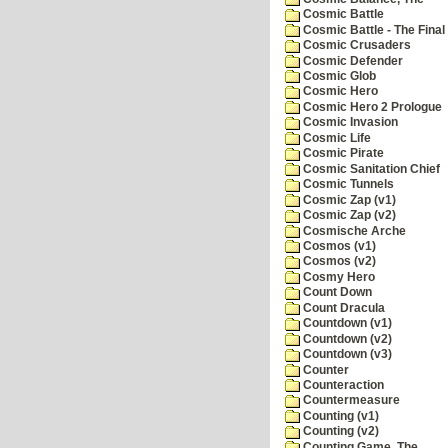
Cosmic Battle
Cosmic Battle - The Final 
Cosmic Crusaders
Cosmic Defender
Cosmic Glob
Cosmic Hero
Cosmic Hero 2 Prologue
Cosmic Invasion
Cosmic Life
Cosmic Pirate
Cosmic Sanitation Chief
Cosmic Tunnels
Cosmic Zap (v1)
Cosmic Zap (v2)
Cosmische Arche
Cosmos (v1)
Cosmos (v2)
Cosmy Hero
Count Down
Count Dracula
Countdown (v1)
Countdown (v2)
Countdown (v3)
Counter
Counteraction
Countermeasure
Counting (v1)
Counting (v2)
Counting Game, The