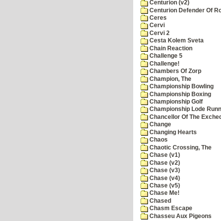
Centurion (v2)
Centurion Defender Of 
Ceres
Cervi
Cervi 2
Cesta Kolem Sveta
Chain Reaction
Challenge 5
Challenge!
Chambers Of Zorp
Champion, The
Championship Bowling
Championship Boxing
Championship Golf
Championship Lode Runn
Chancellor Of The Exche
Change
Changing Hearts
Chaos
Chaotic Crossing, The
Chase (v1)
Chase (v2)
Chase (v3)
Chase (v4)
Chase (v5)
Chase Me!
Chased
Chasm Escape
Chasseu Aux Pigeons