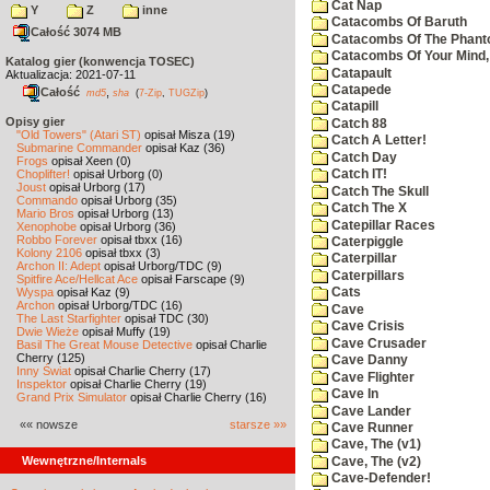
Cat Nap
Y
Z
inne
Catacombs Of Baruth
Całość 3074 MB
Catacombs Of The Phan
Catacombs Of Your Mind,
Katalog gier (konwencja TOSEC)
Catapault
Aktualizacja: 2021-07-11
Catapede
Całość
,
md5
sha
(
7-Zip
,
TUGZip
)
Catapill
Opisy gier
Catch 88
"Old Towers" (Atari ST)
opisał Misza (19)
Catch A Letter!
Submarine Commander
opisał Kaz (36)
Catch Day
Frogs
opisał Xeen (0)
Choplifter!
opisał Urborg (0)
Catch IT!
Joust
opisał Urborg (17)
Catch The Skull
Commando
opisał Urborg (35)
Catch The X
Mario Bros
opisał Urborg (13)
Catepillar Races
Xenophobe
opisał Urborg (36)
Robbo Forever
opisał tbxx (16)
Caterpiggle
Kolony 2106
opisał tbxx (3)
Caterpillar
Archon II: Adept
opisał Urborg/TDC (9)
Caterpillars
Spitfire Ace/Hellcat Ace
opisał Farscape (9)
Wyspa
opisał Kaz (9)
Cats
Archon
opisał Urborg/TDC (16)
Cave
The Last Starfighter
opisał TDC (30)
Cave Crisis
Dwie Wieże
opisał Muffy (19)
Cave Crusader
Basil The Great Mouse Detective
opisał Charlie
Cherry (125)
Cave Danny
Inny Świat
opisał Charlie Cherry (17)
Cave Flighter
Inspektor
opisał Charlie Cherry (19)
Cave In
Grand Prix Simulator
opisał Charlie Cherry (16)
Cave Lander
«« nowsze
starsze »»
Cave Runner
Cave, The (v1)
Wewnętrzne/Internals
Cave, The (v2)
Cave-Defender!