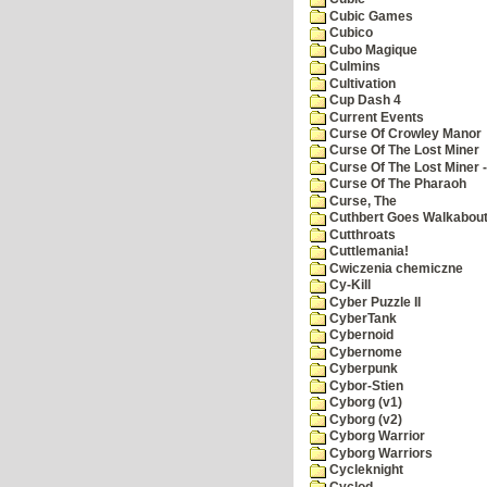
Cubic Games
Cubico
Cubo Magique
Culmins
Cultivation
Cup Dash 4
Current Events
Curse Of Crowley Manor
Curse Of The Lost Miner
Curse Of The Lost Miner
Curse Of The Pharaoh
Curse, The
Cuthbert Goes Walkabou
Cutthroats
Cuttlemania!
Cwiczenia chemiczne
Cy-Kill
Cyber Puzzle II
CyberTank
Cybernoid
Cybernome
Cyberpunk
Cybor-Stien
Cyborg (v1)
Cyborg (v2)
Cyborg Warrior
Cyborg Warriors
Cycleknight
Cyclod