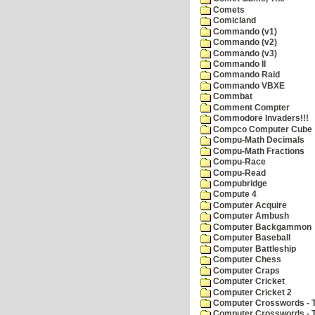
Comets
Comicland
Commando (v1)
Commando (v2)
Commando (v3)
Commando II
Commando Raid
Commando VBXE
Commbat
Comment Compter
Commodore Invaders!!!
Compco Computer Cube
Compu-Math Decimals
Compu-Math Fractions
Compu-Race
Compu-Read
Compubridge
Compute 4
Computer Acquire
Computer Ambush
Computer Backgammon
Computer Baseball
Computer Battleship
Computer Chess
Computer Craps
Computer Cricket
Computer Cricket 2
Computer Crosswords - T
Computer Crosswords - 