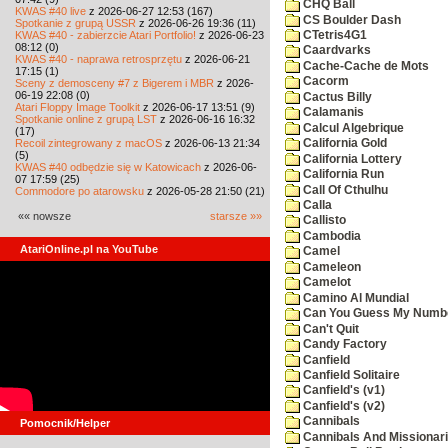
CHQ Ball
KWAS #40 live
z 2026-06-27 12:53 (167)
CS Boulder Dash
Spotkanie z grupą USSR
z 2026-06-26 19:36 (11)
KWAS #40 - zabierzcie Atari Portfolio!
z 2026-06-23
CTetris4G1
08:12 (0)
Caardvarks
KWAS #40 - naprawa retrosprzętu
z 2026-06-21
Cache-Cache de Mots
17:15 (1)
Cacorm
Sceny z demosceny #7 z Bigerem i MBR
z 2026-
06-19 22:08 (0)
Cactus Billy
Atari Floppy Image Toolkit
z 2026-06-17 13:51 (9)
Calamanis
Spotkanie online z grupą LST
z 2026-06-16 16:32
Calcul Algebrique
(17)
Recoil zintegrowany z macOS
z 2026-06-13 21:34
California Gold
(5)
California Lottery
KWAS #40 odbędzie się w Katowicach
z 2026-06-
California Run
07 17:59 (25)
Call Of Cthulhu
Commodore po atarowsku
z 2026-05-28 21:50 (21)
Calla
«« nowsze
starsze »»
Callisto
Cambodia
AtariOnline.pl na YouTube
Camel
Cameleon
Camelot
Camino Al Mundial
Can You Guess My Numb
Can't Quit
Candy Factory
Canfield
Canfield Solitaire
Canfield's (v1)
Canfield's (v2)
Cannibals
Pomocnik/Helper
Cannibals And Missionar