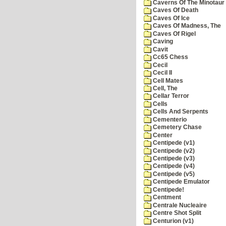
Caverns Of The Minotaur
Caves Of Death
Caves Of Ice
Caves Of Madness, The
Caves Of Rigel
Caving
Cavit
Cc65 Chess
Cecil
Cecil II
Cell Mates
Cell, The
Cellar Terror
Cells
Cells And Serpents
Cementerio
Cemetery Chase
Center
Centipede (v1)
Centipede (v2)
Centipede (v3)
Centipede (v4)
Centipede (v5)
Centipede Emulator
Centipede!
Centment
Centrale Nucleaire
Centre Shot Split
Centurion (v1)