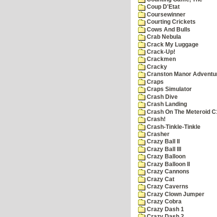
Coup D'Etat
Coursewinner
Courting Crickets
Cows And Bulls
Crab Nebula
Crack My Luggage
Crack-Up!
Crackmen
Cracky
Cranston Manor Adventu
Craps
Craps Simulator
Crash Dive
Crash Landing
Crash On The Meteroid C
Crash!
Crash-Tinkle-Tinkle
Crasher
Crazy Ball II
Crazy Ball III
Crazy Balloon
Crazy Balloon II
Crazy Cannons
Crazy Cat
Crazy Caverns
Crazy Clown Jumper
Crazy Cobra
Crazy Dash 1
Crazy Dash 2