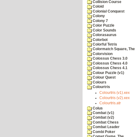
Collision Course
Coloid
Colonial Conquest
Colony
Colony 7
Color Puzzle
Color Sounds
Colorasaurus
Colorbot
Colorful Tetris
Colormatch Square, The
Colorvision
Colossus Chess 3.0
Colossus Chess 4.0
Colossus Chess 4.1
Colour Puzzle (v1)
Colour Quest
Colours
Colourtris
Colourtris (v1).xex
Colourtris (v2).xex
Colourtris.atr
Colus
Combat (v1)
Combat (v2)
Combat Chess
Combat Leader
Combi Poker
Comet Game, The