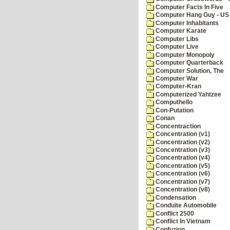
Computer Facts In Five
Computer Hang Guy - US 
Computer Inhabitants
Computer Karate
Computer Libs
Computer Live
Computer Monopoly
Computer Quarterback
Computer Solution, The
Computer War
Computer-Kran
Computerized Yahtzee
Computhello
Con-Putation
Conan
Concentraction
Concentration (v1)
Concentration (v2)
Concentration (v3)
Concentration (v4)
Concentration (v5)
Concentration (v6)
Concentration (v7)
Concentration (v8)
Condensation
Conduite Automobile
Conflict 2500
Conflict In Vietnam
Confuzion