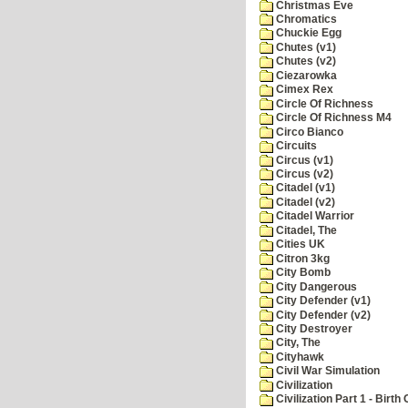
Christmas Eve
Chromatics
Chuckie Egg
Chutes (v1)
Chutes (v2)
Ciezarowka
Cimex Rex
Circle Of Richness
Circle Of Richness M4
Circo Bianco
Circuits
Circus (v1)
Circus (v2)
Citadel (v1)
Citadel (v2)
Citadel Warrior
Citadel, The
Cities UK
Citron 3kg
City Bomb
City Dangerous
City Defender (v1)
City Defender (v2)
City Destroyer
City, The
Cityhawk
Civil War Simulation
Civilization
Civilization Part 1 - Birth 