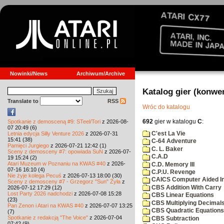
Nowinki/News
Archiwum/Archive
Katalog gier (konwe
Translate to
RSS
Wróc do katalogu
692
gier w katalogu
C
:
Spotkanie z demosceną #9: STeel/Tori
z 2026-08-
07 20:49 (6)
C'est La Vie
Letnia edycja Silly Venture 2026
z 2026-07-31
15:41 (38)
C-64 Adventure
Pamięci Jurgiego
z 2026-07-21 12:42 (1)
C. L. Baker
Sceny z demosceny #7: opowiada SuN
z 2026-07-
C.A.D
19 15:24 (2)
Atari Muzeum w Poznaniu na KWAS #40
z 2026-
C.D. Memory III
07-16 16:10 (4)
C.P.U. Revenge
Nie żyje kolega Pecuś
z 2026-07-13 18:00 (30)
CAICS Computer Aided Ins
Sceny z demosceny #7 - Grzegorz "Sun" Żyła
z
CBS Addition With Carry
2026-07-12 17:29 (12)
Lost Party 2026 nadchodzi
z 2026-07-08 15:28
CBS Linear Equations
(23)
CBS Multiplying Decimals
Pan Zenon i Atari na KWAS #40
z 2026-07-07 13:25
CBS Quadratic Equations
(7)
Spotkanie z redakcją "The Voice"
z 2026-07-04
CBS Subtraction
07:42 (9)