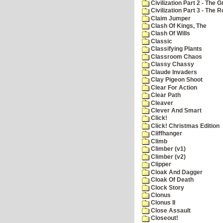
Civilization Part 2 - The 
Civilization Part 3 - The
Claim Jumper
Clash Of Kings, The
Clash Of Wills
Classic
Classifying Plants
Classroom Chaos
Classy Chassy
Claude Invaders
Clay Pigeon Shoot
Clear For Action
Clear Path
Cleaver
Clever And Smart
Click!
Click! Christmas Edition
Cliffhanger
Climb
Climber (v1)
Climber (v2)
Clipper
Cloak And Dagger
Cloak Of Death
Clock Story
Clonus
Clonus II
Close Assault
Closeout!