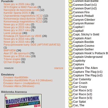
Cannon Ball Battle
Poradniki
Nowe gry w 2026 roku
(1)
Cannon Duel (v1)
SFX-Engine w MAD Pascalu
(3)
Cannon Duel (v2)
Narzędzie do tworzenia scrolli
(12)
Cannon Fire
Kartridż Sparta DOS X
(6)
Usprawnienia magnetofonu XC12
(12)
Canuck Pinball
Konserwacja stacji dysków 1050
(19)
Canyon Climber
Konserwacja magnetofonu XC12
(15)
Canyon Runner
Nowe gry w 2020 roku
(2)
Capital !
Nowe gry w 2019 roku
(35)
Nowe gry w 2017 roku
(3)
Capital!
Larek pokazuje
(40)
Capt. Sticky's Gold
Emulacja ZX Spectrum na VBXE
(26)
Captain Atari
Nowe gry w 2016 roku
(7)
Nowe gry w 2015 roku
(4)
Captain Beeble
Partycjonowanie karty SIDE (APT/FAT16/FAT32)
Captain Cosmo
(1)
Captain Gather
BMPVIEW
(34)
Captain Hook's Potluck B
Atari ST dla opornych
(75)
Nowe gry w 2014 roku
(19)
Captain Underground
Tritone engine
(11)
Captivity
QChan Engine
(6)
Capture
nowsze
starsze
Capture The Alien
Capture The Flag (v1)
Emulatory
Capture The Flag (v2)
Emulator Atari800Win
Car Calamity
Emulator Atari800Win PLus 4.0 (Windows)
Car Crash
Emulator Atari++ (multiplatform)
Emulator Altirra (Windows)
Car Crazy
Car Race (v1)
Biblioteka Atarowca
Car Race (v2)
Car Race (v3)
Car Splat
Car, The