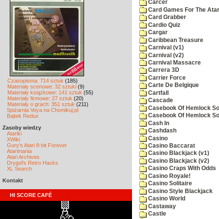
Carcer
Card Games For The Atar
Card Grabber
Cardio Quiz
Cargar
Caribbean Treasure
Carnival (v1)
Carnival (v2)
Carnival Massacre
Carrera 3D
Carrier Force
Czasopisma: 714 sztuk
(185)
Carte De Belgique
Materiały scenowe: 32 sztuki
(9)
Materiały książkowe: 141 sztuk
(55)
Cartfall
Materiały firmowe: 27 sztuk
(20)
Cascade
Materiały o grach: 351 sztuk
(211)
Casebook Of Hemlock Soa
Spiżarnia Voya na Chomikuj.pl
Casebook Of Hemlock Soa
Bajtek Redux
Cash In
Zasoby wiedzy
Cashdash
Atariki
Casino
XWiki
Gury's Atari 8-bit Forever
Casino Baccarat
Atarimania
Casino Blackjack (v1)
Atari Archives
Casino Blackjack (v2)
Drygol's Retro Hacks
Casino Craps With Odds
XL Search
Casino Royale!
Kontakt
Casino Solitaire
Casino Style Blackjack
HI SCORE CAFÉ
Casino World
Castaway
Castle