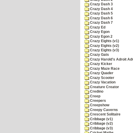
Crazy Dash 3
Crazy Dash 4
Crazy Dash 5
Crazy Dash 6
Crazy Dash 7
Crazy Ed
Crazy Egon
Crazy Egon 2
Crazy Eights (v1)
Crazy Eights (v2)
Crazy Eights (v3)
Crazy Gats
Crazy Harold's Adroit Ad
Crazy Kicker
Crazy Maze Race
Crazy Quader
Crazy Scooter
Crazy Vacation
Creature Creator
Credino
Creep
Creepers
Creepshow
Creepy Caverns
Crescent Solitaire
Cribbage (v1)
Cribbage (v2)
Cribbage (v3)
Cricket Maths