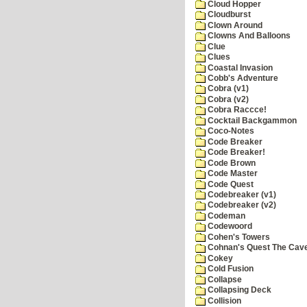
Cloud Hopper
Cloudburst
Clown Around
Clowns And Balloons
Clue
Clues
Coastal Invasion
Cobb's Adventure
Cobra (v1)
Cobra (v2)
Cobra Raccce!
Cocktail Backgammon
Coco-Notes
Code Breaker
Code Breaker!
Code Brown
Code Master
Code Quest
Codebreaker (v1)
Codebreaker (v2)
Codeman
Codewoord
Cohen's Towers
Cohnan's Quest The Cave
Cokey
Cold Fusion
Collapse
Collapsing Deck
Collision