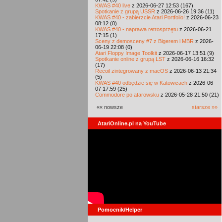
KWAS #40 live
z 2026-06-27 12:53 (167)
Spotkanie z grupą USSR
z 2026-06-26 19:36 (11)
KWAS #40 - zabierzcie Atari Portfolio!
z 2026-06-23
08:12 (0)
KWAS #40 - naprawa retrosprzętu
z 2026-06-21
17:15 (1)
Sceny z demosceny #7 z Bigerem i MBR
z 2026-
06-19 22:08 (0)
Atari Floppy Image Toolkit
z 2026-06-17 13:51 (9)
Spotkanie online z grupą LST
z 2026-06-16 16:32
(17)
Recoil zintegrowany z macOS
z 2026-06-13 21:34
(5)
KWAS #40 odbędzie się w Katowicach
z 2026-06-
07 17:59 (25)
Commodore po atarowsku
z 2026-05-28 21:50 (21)
«« nowsze
starsze »»
AtariOnline.pl na YouTube
Pomocnik/Helper