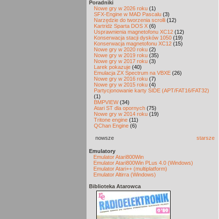
Poradniki
Nowe gry w 2026 roku
(1)
SFX-Engine w MAD Pascalu
(3)
Narzędzie do tworzenia scrolli
(12)
Kartridż Sparta DOS X
(6)
Usprawnienia magnetofonu XC12
(12)
Konserwacja stacji dysków 1050
(19)
Konserwacja magnetofonu XC12
(15)
Nowe gry w 2020 roku
(2)
Nowe gry w 2019 roku
(35)
Nowe gry w 2017 roku
(3)
Larek pokazuje
(40)
Emulacja ZX Spectrum na VBXE
(26)
Nowe gry w 2016 roku
(7)
Nowe gry w 2015 roku
(4)
Partycjonowanie karty SIDE (APT/FAT16/FAT32)
(1)
BMPVIEW
(34)
Atari ST dla opornych
(75)
Nowe gry w 2014 roku
(19)
Tritone engine
(11)
QChan Engine
(6)
nowsze
starsze
Emulatory
Emulator Atari800Win
Emulator Atari800Win PLus 4.0 (Windows)
Emulator Atari++ (multiplatform)
Emulator Altirra (Windows)
Biblioteka Atarowca