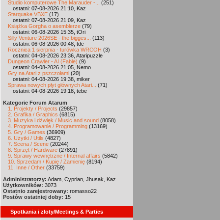
Studio komputerowe The Marauder -...
(251)
ostatni: 07-08-2026 21:10, Kaz
Starquake VBXE
(17)
ostatni: 07-08-2026 21:09, Kaz
Książka Gorgha o asemblerze
(79)
ostatni: 06-08-2026 15:35, tOri
Silly Venture 2026SE - the bigges...
(113)
ostatni: 06-08-2026 00:48, tdc
Rocznica 1 sierpnia - turówka WRCOH
(3)
ostatni: 04-08-2026 23:36, Ataripuzzle
Dungeon Crawler - AI (Fable)
(9)
ostatni: 04-08-2026 21:05, Nemo
Gry na Atari z pszczołami
(20)
ostatni: 04-08-2026 19:38, miker
Sprawa nowych płyt głównych Atari...
(71)
ostatni: 04-08-2026 19:18, tebe
Kategorie Forum Atarum
1. Projekty / Projects
(29857)
2. Grafika / Graphics
(6815)
3. Muzyka i dźwięk / Music and sound
(8058)
4. Programowanie / Programming
(13169)
5. Gry / Games
(36909)
6. Użytki / Utils
(4827)
7. Scena / Scene
(20244)
8. Sprzęt / Hardware
(27891)
9. Sprawy wewnętrzne / Internal affairs
(5842)
10. Sprzedam / Kupię / Zamienię
(8194)
11. Inne / Other
(33759)
Administratorzy:
Adam, Cyprian, Jhusak, Kaz
Użytkowników:
3073
Ostatnio zarejestrowany:
romasso22
Postów ostatniej doby:
15
Spotkania i zloty/Meetings & Parties