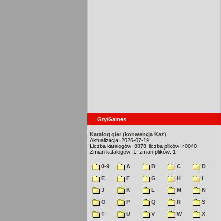
Gry/Games
Katalog gier (konwencja Kaz)
Aktualizacja: 2026-07-19
Liczba katalogów: 8878, liczba plików: 40040
Zmian katalogów: 1, zmian plików: 1
0-9
A
B
C
D
E
F
G
H
I
J
K
L
M
N
O
P
Q
R
S
T
U
V
W
X