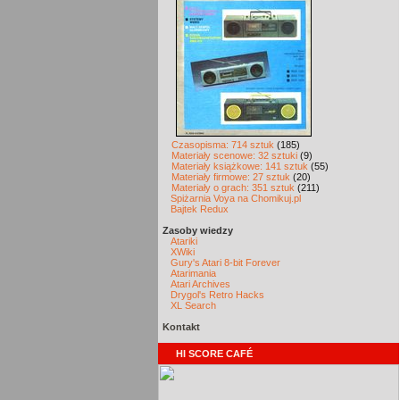
Czasopisma: 714 sztuk
(185)
Materiały scenowe: 32 sztuki
(9)
Materiały książkowe: 141 sztuk
(55)
Materiały firmowe: 27 sztuk
(20)
Materiały o grach: 351 sztuk
(211)
Spiżarnia Voya na Chomikuj.pl
Bajtek Redux
Zasoby wiedzy
Atariki
XWiki
Gury's Atari 8-bit Forever
Atarimania
Atari Archives
Drygol's Retro Hacks
XL Search
Kontakt
HI SCORE CAFÉ