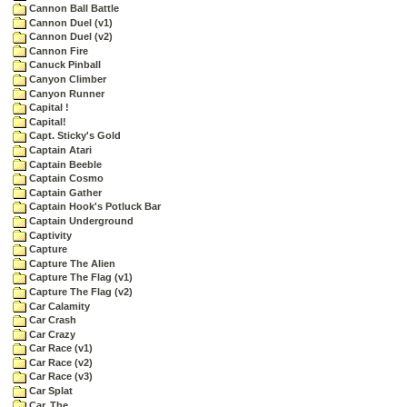
Cannon Ball Battle
Cannon Duel (v1)
Cannon Duel (v2)
Cannon Fire
Canuck Pinball
Canyon Climber
Canyon Runner
Capital !
Capital!
Capt. Sticky's Gold
Captain Atari
Captain Beeble
Captain Cosmo
Captain Gather
Captain Hook's Potluck Bar
Captain Underground
Captivity
Capture
Capture The Alien
Capture The Flag (v1)
Capture The Flag (v2)
Car Calamity
Car Crash
Car Crazy
Car Race (v1)
Car Race (v2)
Car Race (v3)
Car Splat
Car, The