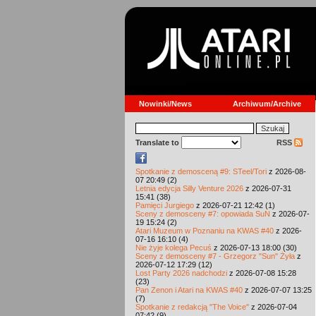
Nowinki/News
Archiwum/Archive
Translate to
RSS
Spotkanie z demosceną #9: STeel/Tori
z 2026-08-
07 20:49 (2)
Letnia edycja Silly Venture 2026
z 2026-07-31
15:41 (38)
Pamięci Jurgiego
z 2026-07-21 12:42 (1)
Sceny z demosceny #7: opowiada SuN
z 2026-07-
19 15:24 (2)
Atari Muzeum w Poznaniu na KWAS #40
z 2026-
07-16 16:10 (4)
Nie żyje kolega Pecuś
z 2026-07-13 18:00 (30)
Sceny z demosceny #7 - Grzegorz "Sun" Żyła
z
2026-07-12 17:29 (12)
Lost Party 2026 nadchodzi
z 2026-07-08 15:28
(23)
Pan Zenon i Atari na KWAS #40
z 2026-07-07 13:25
(7)
Spotkanie z redakcją "The Voice"
z 2026-07-04
07:42 (9)