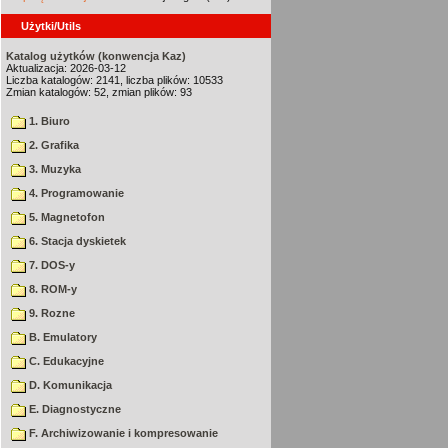
Użytki/Utils
Katalog użytków (konwencja Kaz)
Aktualizacja: 2026-03-12
Liczba katalogów: 2141, liczba plików: 10533
Zmian katalogów: 52, zmian plików: 93
1. Biuro
2. Grafika
3. Muzyka
4. Programowanie
5. Magnetofon
6. Stacja dyskietek
7. DOS-y
8. ROM-y
9. Rozne
B. Emulatory
C. Edukacyjne
D. Komunikacja
E. Diagnostyczne
F. Archiwizowanie i kompresowanie