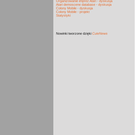
Organizowanie imprez Atari - dyskusja
Atari demoscene database - dyskusja
Colony Mobile - dyskusja
Colony Mobile - projekt
Statystyki
Nowinki
tworzone dzięki
CuteNews