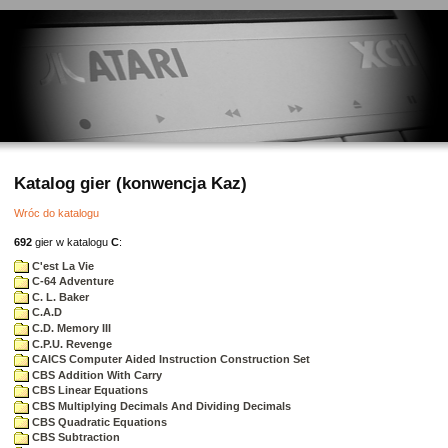
Katalog gier (konwencja Kaz)
Wróc do katalogu
692
gier w katalogu
C
:
C'est La Vie
C-64 Adventure
C. L. Baker
C.A.D
C.D. Memory III
C.P.U. Revenge
CAICS Computer Aided Instruction Construction Set
CBS Addition With Carry
CBS Linear Equations
CBS Multiplying Decimals And Dividing Decimals
CBS Quadratic Equations
CBS Subtraction