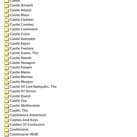
Castle
Castle Assault
Castle Attack
Castle Blast
Castle Clobber
Castle Combat
Castle Command
Castle Crisis
Castle Defender
Castle Eayor
Castle Fantasy
Castle Game, The
Castle Hassle
Castle Hexagon
Castle Keeper
Castle Mania
Castle Martian
Castle Morgue
Castle Of Cire-Nampahc, The
Castle Of Horror
Castle Quest
Castle Top
Castle Wolfenstein
Castle, The
Castlemaze Adventure
Castles And Keys
Castles Of Confusion
Castlevania
Castlevania VBXE