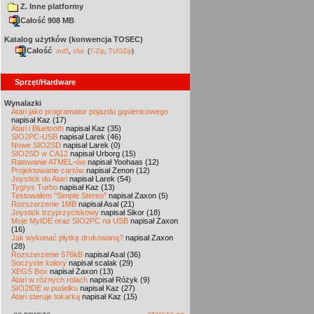
Z. Inne platformy
Całość 908 MB
Katalog użytków (konwencja TOSEC)
Całość
,
md5
sha
(
7-Zip
,
TUGZip
)
Sprzęt/Hardware
Wynalazki
Atari jako programator pojazdu gąsienicowego
napisał Kaz (17)
Atari i Bluetooth
napisał Kaz (35)
SIO2PC-USB
napisał Larek (46)
Nowe SIO2SD
napisał Larek (0)
SIO2SD w CA12
napisał Urborg (15)
Ratowanie ATMEL-ów
napisał Yoohaas (12)
Projektowanie cartów
napisał Zenon (12)
Joystick do Atari
napisał Larek (54)
Tygrys Turbo
napisał Kaz (13)
Testowałem "Simple Stereo"
napisał Zaxon (5)
Rozszerzenie 1MB
napisał Asal (21)
Joystick trzyprzyciskowy
napisał Sikor (18)
Moje MyIDE oraz SIO2PC na USB
napisał Zaxon
(16)
Jak wykonać płytkę drukowaną?
napisał Zaxon
(28)
Rozszerzenie 576kB
napisał Asal (36)
Soczyste kolory
napisał scalak (29)
XEGS Box
napisał Zaxon (13)
Atari w różnych rolach
napisał Różyk (9)
SIO2IDE w pudełku
napisał Kaz (27)
Atari steruje tokarką
napisał Kaz (15)