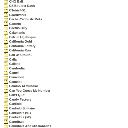
CHQ Ball
CS Boulder Dash
CTetris4G1
Caardvarks
Cache-Cache de Mots
Cacorm
Cactus Billy
Calamanis
Calcul Algebrique
California Gold
California Lottery
California Run
Call Of Cthulhu
Calla
Callisto
Cambodia
Camel
Cameleon
Camelot
Camino Al Mundial
Can You Guess My Number
Can't Quit
Candy Factory
Canfield
Canfield Solitaire
Canfield's (v1)
Canfield's (v2)
Cannibals
Cannibals And Missionaries