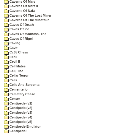
Caverns Of Mars
Caverns Of Mars II
Caverns Of Nala
Caverns Of The Lost Miner
Caverns Of The Minotaur
Caves Of Death
Caves Of Ice
Caves Of Madness, The
Caves Of Rigel
Caving
Cavit
Cc65 Chess
Cecil
Cecil II
Cell Mates
Cell, The
Cellar Terror
Cells
Cells And Serpents
Cementerio
Cemetery Chase
Center
Centipede (v1)
Centipede (v2)
Centipede (v3)
Centipede (v4)
Centipede (v5)
Centipede Emulator
Centipede!