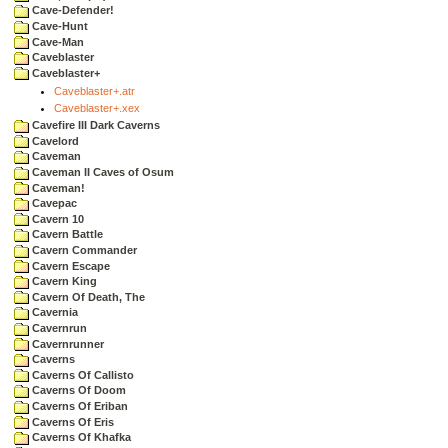
Cave-Defender!
Cave-Hunt
Cave-Man
Caveblaster
Caveblaster+
Caveblaster+.atr
Caveblaster+.xex
Cavefire III Dark Caverns
Cavelord
Caveman
Caveman II Caves of Osum
Caveman!
Cavepac
Cavern 10
Cavern Battle
Cavern Commander
Cavern Escape
Cavern King
Cavern Of Death, The
Cavernia
Cavernrun
Cavernrunner
Caverns
Caverns Of Callisto
Caverns Of Doom
Caverns Of Eriban
Caverns Of Eris
Caverns Of Khafka