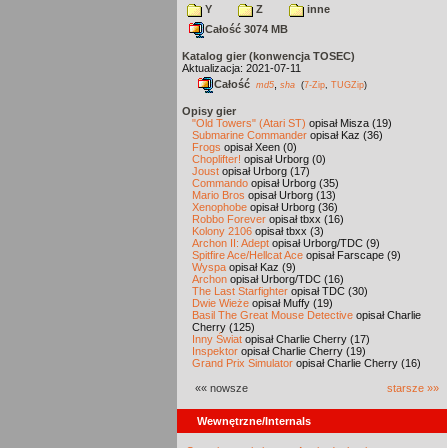
Y
Z
inne
Całość 3074 MB
Katalog gier (konwencja TOSEC)
Aktualizacja: 2021-07-11
Całość
,
md5
sha
(
7-Zip
,
TUGZip
)
Opisy gier
"Old Towers" (Atari ST)
opisał Misza (19)
Submarine Commander
opisał Kaz (36)
Frogs
opisał Xeen (0)
Choplifter!
opisał Urborg (0)
Joust
opisał Urborg (17)
Commando
opisał Urborg (35)
Mario Bros
opisał Urborg (13)
Xenophobe
opisał Urborg (36)
Robbo Forever
opisał tbxx (16)
Kolony 2106
opisał tbxx (3)
Archon II: Adept
opisał Urborg/TDC (9)
Spitfire Ace/Hellcat Ace
opisał Farscape (9)
Wyspa
opisał Kaz (9)
Archon
opisał Urborg/TDC (16)
The Last Starfighter
opisał TDC (30)
Dwie Wieże
opisał Muffy (19)
Basil The Great Mouse Detective
opisał Charlie
Cherry (125)
Inny Świat
opisał Charlie Cherry (17)
Inspektor
opisał Charlie Cherry (19)
Grand Prix Simulator
opisał Charlie Cherry (16)
«« nowsze
starsze »»
Wewnętrzne/Internals