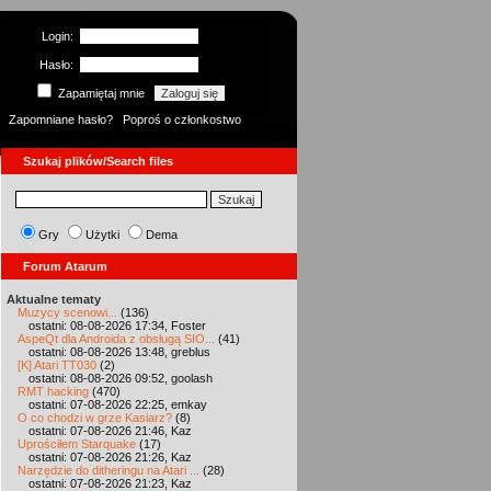
Login:
Hasło:
Zapamiętaj mnie
Zapomniane hasło?
Poproś o członkostwo
Szukaj plików/Search files
Gry
Użytki
Dema
Forum Atarum
Aktualne tematy
Muzycy scenowi...
(136)
ostatni: 08-08-2026 17:34, Foster
AspeQt dla Androida z obsługą SIO...
(41)
ostatni: 08-08-2026 13:48, greblus
[K] Atari TT030
(2)
ostatni: 08-08-2026 09:52, goolash
RMT hacking
(470)
ostatni: 07-08-2026 22:25, emkay
O co chodzi w grze Kasiarz?
(8)
ostatni: 07-08-2026 21:46, Kaz
Uprościłem Starquake
(17)
ostatni: 07-08-2026 21:26, Kaz
Narzędzie do ditheringu na Atari ...
(28)
ostatni: 07-08-2026 21:23, Kaz