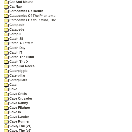
Cat And Mouse
Cat Nap
Catacombs Of Baruth
Catacombs Of The Phantoms
Catacombs Of Your Mind, The
Catapault
Catapede
Catapill
Catch 88
Catch A Letter!
Catch Day
Catch IT!
Catch The Skull
Catch The X
Catepillar Races
Caterpiggle
Caterpillar
Caterpillars
Cats
Cave
Cave Crisis
Cave Crusader
Cave Danny
Cave Flighter
Cave In
Cave Lander
Cave Runner
Cave, The (v1)
Cave, The (v2)