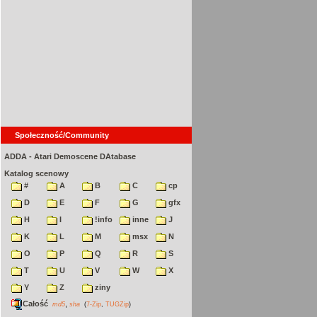
Społeczność/Community
ADDA - Atari Demoscene DAtabase
Katalog scenowy
#
A
B
C
cp
D
E
F
G
gfx
H
I
!info
inne
J
K
L
M
msx
N
O
P
Q
R
S
T
U
V
W
X
Y
Z
ziny
Całość
,
md5
sha
(
7-Zip
,
TUGZip
)