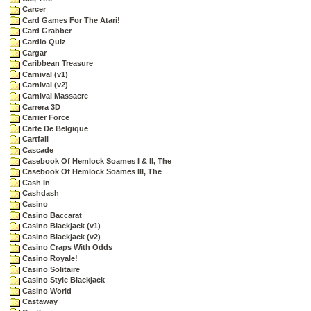
Carcer
Card Games For The Atari!
Card Grabber
Cardio Quiz
Cargar
Caribbean Treasure
Carnival (v1)
Carnival (v2)
Carnival Massacre
Carrera 3D
Carrier Force
Carte De Belgique
Cartfall
Cascade
Casebook Of Hemlock Soames I & II, The
Casebook Of Hemlock Soames III, The
Cash In
Cashdash
Casino
Casino Baccarat
Casino Blackjack (v1)
Casino Blackjack (v2)
Casino Craps With Odds
Casino Royale!
Casino Solitaire
Casino Style Blackjack
Casino World
Castaway