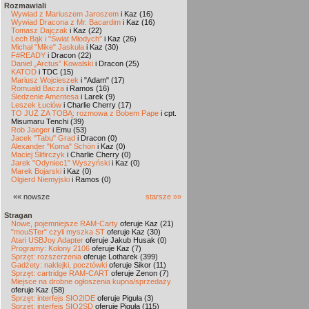
Rozmawiali
Wywiad z Mariuszem Jaroszem
i Kaz (16)
Wywiad Dracona z Mr. Bacardim
i Kaz (16)
Tomasz Dajczak
i Kaz (22)
Lech Bąk i "Świat Młodych"
i Kaz (26)
Michał "Mike" Jaskuła
i Kaz (30)
F#READY
i Dracon (22)
Daniel „Arctus” Kowalski
i Dracon (25)
KATOD
i TDC (15)
Mariusz Wojcieszek
i "Adam" (17)
Romuald Bacza
i Ramos (16)
Śledzenie Amentesa
i Larek (9)
Leszek Łuciów
i Charlie Cherry (17)
TO JUŻ ZA TOBĄ: rozmowa z Bobem Pape
i cpt.
Misumaru Tenchi (39)
Rob Jaeger
i Emu (53)
Jacek "Tabu" Grad
i Dracon (0)
Alexander "Koma" Schön
i Kaz (0)
Maciej Ślifirczyk
i Charlie Cherry (0)
Jarek "Odyniec1" Wyszyński
i Kaz (0)
Marek Bojarski
i Kaz (0)
Olgierd Niemyjski
i Ramos (0)
«« nowsze
starsze »»
Stragan
Nowe, pojemniejsze RAM-Carty
oferuje Kaz (21)
"mouSTer" czyli myszka ST
oferuje Kaz (30)
Atari USBJoy Adapter
oferuje Jakub Husak (0)
Programy: Kolony 2106
oferuje Kaz (7)
Sprzęt: rozszerzenia
oferuje Lotharek (399)
Gadżety: naklejki, pocztówki
oferuje Sikor (11)
Sprzęt: cartridge RAM-CART
oferuje Zenon (7)
Miejsce na drobne ogłoszenia kupna/sprzedaży
oferuje Kaz (58)
Sprzęt: interfejs SIO2IDE
oferuje Piguła (3)
Sprzęt: interfejs SIO2SD
oferuje Piguła (115)