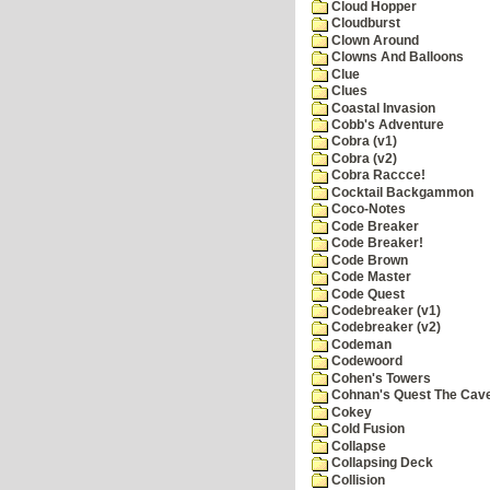
Cloud Hopper
Cloudburst
Clown Around
Clowns And Balloons
Clue
Clues
Coastal Invasion
Cobb's Adventure
Cobra (v1)
Cobra (v2)
Cobra Raccce!
Cocktail Backgammon
Coco-Notes
Code Breaker
Code Breaker!
Code Brown
Code Master
Code Quest
Codebreaker (v1)
Codebreaker (v2)
Codeman
Codewoord
Cohen's Towers
Cohnan's Quest The Cave
Cokey
Cold Fusion
Collapse
Collapsing Deck
Collision