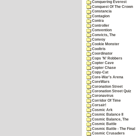
Conquering Everest
Conquest Of The Crown
Constancia
Contagion
Contra
Controller
Convention
Convicts, The
Convoy
Cookie Monster
Cooltris
Coordinator
Cops 'N' Robbers
Copter Cave
Copter Chase
Copy-Cat
Core-War's Arena
CoreWars
Coronation Street
Coronation Street Quiz
Coronavirus
Corridor Of Time
Corsair!
Cosmic Ark
Cosmic Balance II
Cosmic Balance, The
Cosmic Battle
Cosmic Battle - The Final 
Cosmic Crusaders