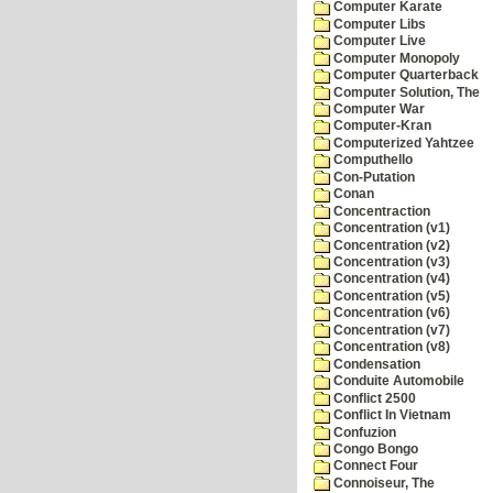
Computer Karate
Computer Libs
Computer Live
Computer Monopoly
Computer Quarterback
Computer Solution, The
Computer War
Computer-Kran
Computerized Yahtzee
Computhello
Con-Putation
Conan
Concentraction
Concentration (v1)
Concentration (v2)
Concentration (v3)
Concentration (v4)
Concentration (v5)
Concentration (v6)
Concentration (v7)
Concentration (v8)
Condensation
Conduite Automobile
Conflict 2500
Conflict In Vietnam
Confuzion
Congo Bongo
Connect Four
Connoiseur, The