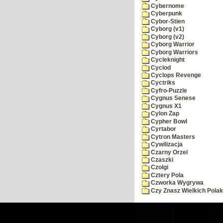
Cybernome
Cyberpunk
Cybor-Stien
Cyborg (v1)
Cyborg (v2)
Cyborg Warrior
Cyborg Warriors
Cycleknight
Cyclod
Cyclops Revenge
Cyctriks
Cyfro-Puzzle
Cygnus Senese
Cygnus X1
Cylon Zap
Cypher Bowl
Cyrtabor
Cytron Masters
Cywilizacja
Czarny Orzel
Czaszki
Czolgi
Cztery Pola
Czworka Wygrywa
Czy Znasz Wielkich Pola