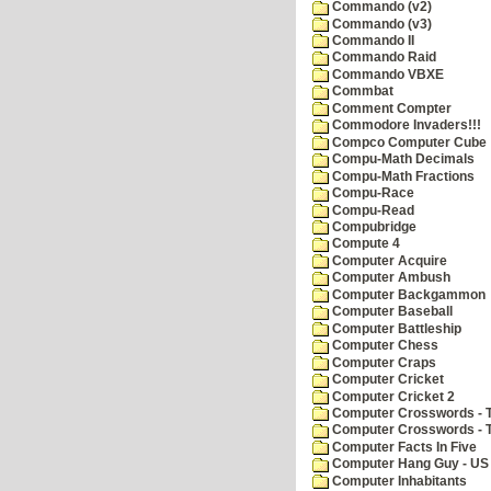
Commando (v2)
Commando (v3)
Commando II
Commando Raid
Commando VBXE
Commbat
Comment Compter
Commodore Invaders!!!
Compco Computer Cube
Compu-Math Decimals
Compu-Math Fractions
Compu-Race
Compu-Read
Compubridge
Compute 4
Computer Acquire
Computer Ambush
Computer Backgammon
Computer Baseball
Computer Battleship
Computer Chess
Computer Craps
Computer Cricket
Computer Cricket 2
Computer Crosswords - T
Computer Crosswords - 
Computer Facts In Five
Computer Hang Guy - US 
Computer Inhabitants