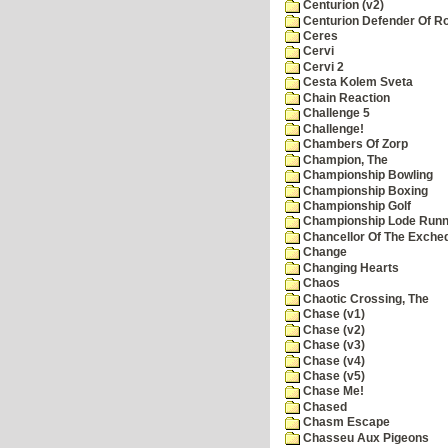
Centurion (v2)
Centurion Defender Of 
Ceres
Cervi
Cervi 2
Cesta Kolem Sveta
Chain Reaction
Challenge 5
Challenge!
Chambers Of Zorp
Champion, The
Championship Bowling
Championship Boxing
Championship Golf
Championship Lode Runn
Chancellor Of The Exche
Change
Changing Hearts
Chaos
Chaotic Crossing, The
Chase (v1)
Chase (v2)
Chase (v3)
Chase (v4)
Chase (v5)
Chase Me!
Chased
Chasm Escape
Chasseu Aux Pigeons