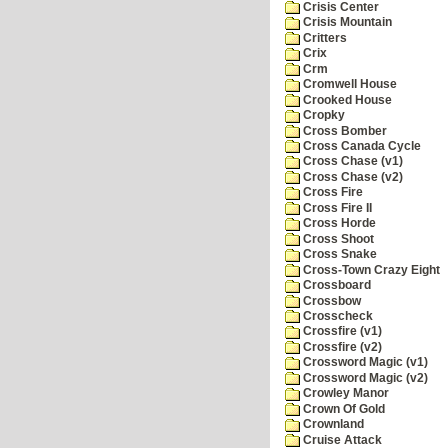
Crisis Center
Crisis Mountain
Critters
Crix
Crm
Cromwell House
Crooked House
Cropky
Cross Bomber
Cross Canada Cycle
Cross Chase (v1)
Cross Chase (v2)
Cross Fire
Cross Fire II
Cross Horde
Cross Shoot
Cross Snake
Cross-Town Crazy Eight
Crossboard
Crossbow
Crosscheck
Crossfire (v1)
Crossfire (v2)
Crossword Magic (v1)
Crossword Magic (v2)
Crowley Manor
Crown Of Gold
Crownland
Cruise Attack