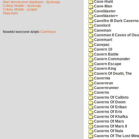
Cave-Hunt
Atari demoscene database - dyskusja
Colony Mobile - dyskusja
Cave-Man
Colony Mobile - projekt
Caveblaster
Statystyki
Caveblaster+
Cavefire III Dark Caverns
Cavelord
Caveman
Nowinki
tworzone dzięki
CuteNews
Caveman II Caves of Os
Caveman!
Cavepac
Cavern 10
Cavern Battle
Cavern Commander
Cavern Escape
Cavern King
Cavern Of Death, The
Cavernia
Cavernrun
Cavernrunner
Caverns
Caverns Of Callisto
Caverns Of Doom
Caverns Of Eriban
Caverns Of Eris
Caverns Of Khafka
Caverns Of Mars
Caverns Of Mars II
Caverns Of Nala
Caverns Of The Lost Min