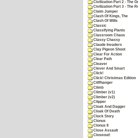
Civilization Part 2 - The 
Civilization Part 3 - The
Claim Jumper
Clash Of Kings, The
Clash Of Wills
Classic
Classifying Plants
Classroom Chaos
Classy Chassy
Claude Invaders
Clay Pigeon Shoot
Clear For Action
Clear Path
Cleaver
Clever And Smart
Click!
Click! Christmas Edition
Cliffhanger
Climb
Climber (v1)
Climber (v2)
Clipper
Cloak And Dagger
Cloak Of Death
Clock Story
Clonus
Clonus II
Close Assault
Closeout!