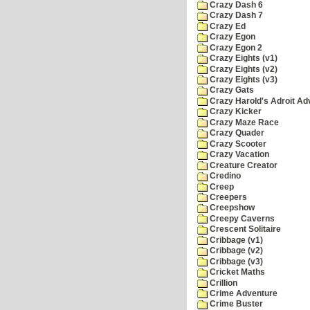
Crazy Dash 6
Crazy Dash 7
Crazy Ed
Crazy Egon
Crazy Egon 2
Crazy Eights (v1)
Crazy Eights (v2)
Crazy Eights (v3)
Crazy Gats
Crazy Harold's Adroit Ad
Crazy Kicker
Crazy Maze Race
Crazy Quader
Crazy Scooter
Crazy Vacation
Creature Creator
Credino
Creep
Creepers
Creepshow
Creepy Caverns
Crescent Solitaire
Cribbage (v1)
Cribbage (v2)
Cribbage (v3)
Cricket Maths
Crillion
Crime Adventure
Crime Buster