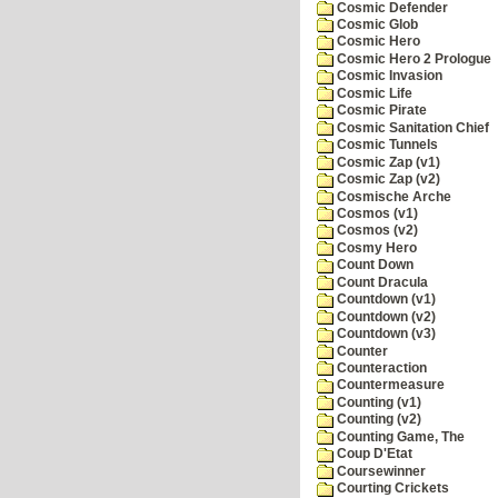
Cosmic Defender
Cosmic Glob
Cosmic Hero
Cosmic Hero 2 Prologue
Cosmic Invasion
Cosmic Life
Cosmic Pirate
Cosmic Sanitation Chief
Cosmic Tunnels
Cosmic Zap (v1)
Cosmic Zap (v2)
Cosmische Arche
Cosmos (v1)
Cosmos (v2)
Cosmy Hero
Count Down
Count Dracula
Countdown (v1)
Countdown (v2)
Countdown (v3)
Counter
Counteraction
Countermeasure
Counting (v1)
Counting (v2)
Counting Game, The
Coup D'Etat
Coursewinner
Courting Crickets