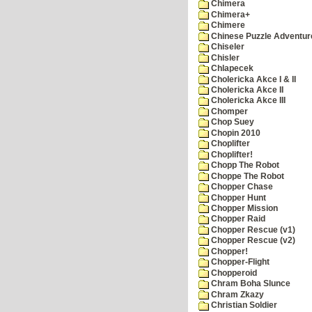
Chimera
Chimera+
Chimere
Chinese Puzzle Adventur
Chiseler
Chisler
Chlapecek
Cholericka Akce I & II
Cholericka Akce II
Cholericka Akce III
Chomper
Chop Suey
Chopin 2010
Choplifter
Choplifter!
Chopp The Robot
Choppe The Robot
Chopper Chase
Chopper Hunt
Chopper Mission
Chopper Raid
Chopper Rescue (v1)
Chopper Rescue (v2)
Chopper!
Chopper-Flight
Chopperoid
Chram Boha Slunce
Chram Zkazy
Christian Soldier