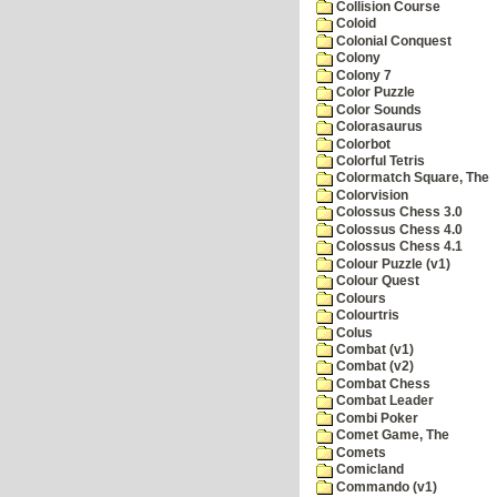
Collision Course
Coloid
Colonial Conquest
Colony
Colony 7
Color Puzzle
Color Sounds
Colorasaurus
Colorbot
Colorful Tetris
Colormatch Square, The
Colorvision
Colossus Chess 3.0
Colossus Chess 4.0
Colossus Chess 4.1
Colour Puzzle (v1)
Colour Quest
Colours
Colourtris
Colus
Combat (v1)
Combat (v2)
Combat Chess
Combat Leader
Combi Poker
Comet Game, The
Comets
Comicland
Commando (v1)