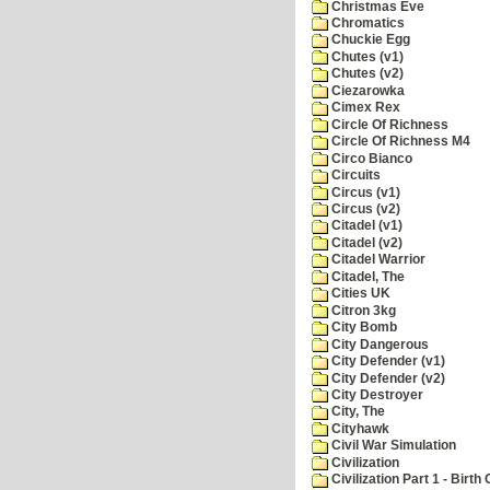
Christmas Eve
Chromatics
Chuckie Egg
Chutes (v1)
Chutes (v2)
Ciezarowka
Cimex Rex
Circle Of Richness
Circle Of Richness M4
Circo Bianco
Circuits
Circus (v1)
Circus (v2)
Citadel (v1)
Citadel (v2)
Citadel Warrior
Citadel, The
Cities UK
Citron 3kg
City Bomb
City Dangerous
City Defender (v1)
City Defender (v2)
City Destroyer
City, The
Cityhawk
Civil War Simulation
Civilization
Civilization Part 1 - Birth 