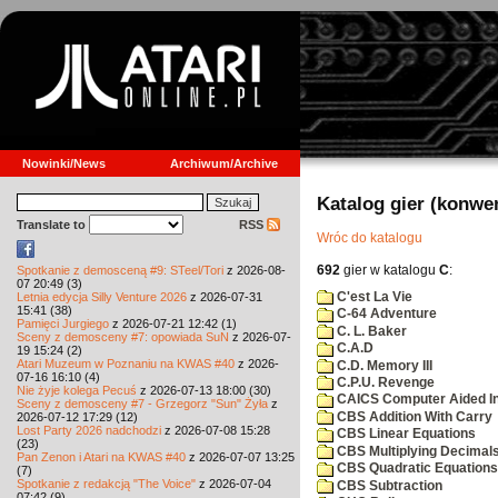
Nowinki/News
Archiwum/Archive
Katalog gier (konwe
Translate to
RSS
Wróc do katalogu
692
gier w katalogu
C
:
Spotkanie z demosceną #9: STeel/Tori
z 2026-08-
07 20:49 (3)
C'est La Vie
Letnia edycja Silly Venture 2026
z 2026-07-31
15:41 (38)
C-64 Adventure
Pamięci Jurgiego
z 2026-07-21 12:42 (1)
C. L. Baker
Sceny z demosceny #7: opowiada SuN
z 2026-07-
C.A.D
19 15:24 (2)
Atari Muzeum w Poznaniu na KWAS #40
z 2026-
C.D. Memory III
07-16 16:10 (4)
C.P.U. Revenge
Nie żyje kolega Pecuś
z 2026-07-13 18:00 (30)
CAICS Computer Aided Ins
Sceny z demosceny #7 - Grzegorz "Sun" Żyła
z
CBS Addition With Carry
2026-07-12 17:29 (12)
Lost Party 2026 nadchodzi
z 2026-07-08 15:28
CBS Linear Equations
(23)
CBS Multiplying Decimals
Pan Zenon i Atari na KWAS #40
z 2026-07-07 13:25
CBS Quadratic Equations
(7)
Spotkanie z redakcją "The Voice"
z 2026-07-04
CBS Subtraction
07:42 (9)