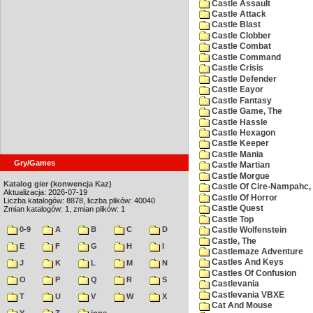
Castle Assault
Castle Attack
Castle Blast
Castle Clobber
Castle Combat
Castle Command
Castle Crisis
Castle Defender
Castle Eayor
Castle Fantasy
Castle Game, The
Castle Hassle
Castle Hexagon
Castle Keeper
Castle Mania
Gry/Games
Castle Martian
Castle Morgue
Katalog gier (konwencja Kaz)
Castle Of Cire-Nampahc,
Aktualizacja: 2026-07-19
Castle Of Horror
Liczba katalogów: 8878, liczba plików: 40040
Castle Quest
Zmian katalogów: 1, zmian plików: 1
Castle Top
0-9
A
B
C
D
Castle Wolfenstein
Castle, The
E
F
G
H
I
Castlemaze Adventure
Castles And Keys
J
K
L
M
N
Castles Of Confusion
O
P
Q
R
S
Castlevania
Castlevania VBXE
T
U
V
W
X
Cat And Mouse