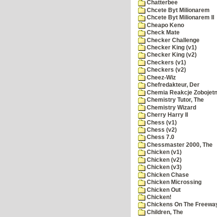
Chatterbee
Chcete Byt Milionarem
Chcete Byt Milionarem II
Cheapo Keno
Check Mate
Checker Challenge
Checker King (v1)
Checker King (v2)
Checkers (v1)
Checkers (v2)
Cheez-Wiz
Chefredakteur, Der
Chemia Reakcje Zobojetn
Chemistry Tutor, The
Chemistry Wizard
Cherry Harry II
Chess (v1)
Chess (v2)
Chess 7.0
Chessmaster 2000, The
Chicken (v1)
Chicken (v2)
Chicken (v3)
Chicken Chase
Chicken Microssing
Chicken Out
Chicken!
Chickens On The Freewa
Children, The