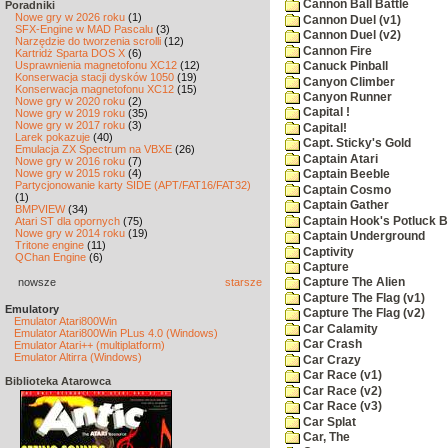
Cannon Ball Battle
Poradniki
Nowe gry w 2026 roku
(1)
Cannon Duel (v1)
SFX-Engine w MAD Pascalu
(3)
Cannon Duel (v2)
Narzędzie do tworzenia scrolli
(12)
Cannon Fire
Kartridż Sparta DOS X
(6)
Usprawnienia magnetofonu XC12
(12)
Canuck Pinball
Konserwacja stacji dysków 1050
(19)
Canyon Climber
Konserwacja magnetofonu XC12
(15)
Canyon Runner
Nowe gry w 2020 roku
(2)
Capital !
Nowe gry w 2019 roku
(35)
Nowe gry w 2017 roku
(3)
Capital!
Larek pokazuje
(40)
Capt. Sticky's Gold
Emulacja ZX Spectrum na VBXE
(26)
Captain Atari
Nowe gry w 2016 roku
(7)
Nowe gry w 2015 roku
(4)
Captain Beeble
Partycjonowanie karty SIDE (APT/FAT16/FAT32)
Captain Cosmo
(1)
Captain Gather
BMPVIEW
(34)
Captain Hook's Potluck B
Atari ST dla opornych
(75)
Nowe gry w 2014 roku
(19)
Captain Underground
Tritone engine
(11)
Captivity
QChan Engine
(6)
Capture
nowsze
starsze
Capture The Alien
Capture The Flag (v1)
Emulatory
Capture The Flag (v2)
Emulator Atari800Win
Car Calamity
Emulator Atari800Win PLus 4.0 (Windows)
Car Crash
Emulator Atari++ (multiplatform)
Emulator Altirra (Windows)
Car Crazy
Car Race (v1)
Biblioteka Atarowca
Car Race (v2)
Car Race (v3)
Car Splat
Car, The