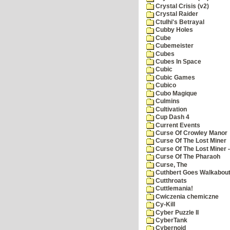
Crystal Crisis (v2)
Crystal Raider
Ctulhi's Betrayal
Cubby Holes
Cube
Cubemeister
Cubes
Cubes In Space
Cubic
Cubic Games
Cubico
Cubo Magique
Culmins
Cultivation
Cup Dash 4
Current Events
Curse Of Crowley Manor
Curse Of The Lost Miner
Curse Of The Lost Miner
Curse Of The Pharaoh
Curse, The
Cuthbert Goes Walkabou
Cutthroats
Cuttlemania!
Cwiczenia chemiczne
Cy-Kill
Cyber Puzzle II
CyberTank
Cybernoid