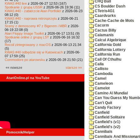
CHQ Ball
KWAS #40 live
z 2026-06-27 12:53 (167)
CS Boulder Dash
Spotkanie z grupą USSR
z 2026-06-26 19:36 (11)
KWAS #40 - zabierzcie Atari Portfolio!
z 2026-06-23
CTetris4G1
08:12 (0)
Caardvarks
KWAS #40 - naprawa retrosprzętu
z 2026-06-21
Cache-Cache de Mots
17:15 (1)
Cacorm
Sceny z demosceny #7 z Bigerem i MBR
z 2026-
06-19 22:08 (0)
Cactus Billy
Atari Floppy Image Toolkit
z 2026-06-17 13:51 (9)
Calamanis
Spotkanie online z grupą LST
z 2026-06-16 16:32
Calcul Algebrique
(17)
Recoil zintegrowany z macOS
z 2026-06-13 21:34
California Gold
(5)
California Lottery
KWAS #40 odbędzie się w Katowicach
z 2026-06-
California Run
07 17:59 (25)
Call Of Cthulhu
Commodore po atarowsku
z 2026-05-28 21:50 (21)
Calla
«« nowsze
starsze »»
Callisto
Cambodia
AtariOnline.pl na YouTube
Camel
Cameleon
Camelot
Camino Al Mundial
Can You Guess My Numb
Can't Quit
Candy Factory
Canfield
Canfield Solitaire
Canfield's (v1)
Canfield's (v2)
Cannibals
Pomocnik/Helper
Cannibals And Missionar