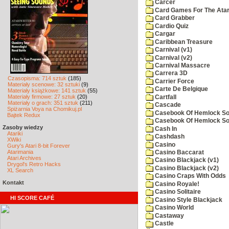
Carcer
Card Games For The Atar
Card Grabber
Cardio Quiz
Cargar
Caribbean Treasure
Carnival (v1)
Carnival (v2)
Carnival Massacre
Carrera 3D
Czasopisma: 714 sztuk
(185)
Carrier Force
Materiały scenowe: 32 sztuki
(9)
Carte De Belgique
Materiały książkowe: 141 sztuk
(55)
Materiały firmowe: 27 sztuk
(20)
Cartfall
Materiały o grach: 351 sztuk
(211)
Cascade
Spiżarnia Voya na Chomikuj.pl
Casebook Of Hemlock Soa
Bajtek Redux
Casebook Of Hemlock Soa
Zasoby wiedzy
Cash In
Atariki
Cashdash
XWiki
Casino
Gury's Atari 8-bit Forever
Atarimania
Casino Baccarat
Atari Archives
Casino Blackjack (v1)
Drygol's Retro Hacks
Casino Blackjack (v2)
XL Search
Casino Craps With Odds
Kontakt
Casino Royale!
Casino Solitaire
HI SCORE CAFÉ
Casino Style Blackjack
Casino World
Castaway
Castle