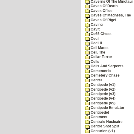
Caverns Of The Minotaur
Caves Of Death
Caves Of Ice
Caves Of Madness, The
Caves Of Rigel
Caving
Cavit
Cc65 Chess
Cecil
Cecil II
Cell Mates
Cell, The
Cellar Terror
Cells
Cells And Serpents
Cementerio
Cemetery Chase
Center
Centipede (v1)
Centipede (v2)
Centipede (v3)
Centipede (v4)
Centipede (v5)
Centipede Emulator
Centipede!
Centment
Centrale Nucleaire
Centre Shot Split
Centurion (v1)