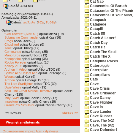
Y
Z
inne
Cat Nap
Całość 3074 MB
Catacombs Of Baruth
Catacombs Of The Phan
Katalog gier (konwencja TOSEC)
Catacombs Of Your Mind,
Aktualizacja: 2021-07-11
Catapault
Całość
,
md5
sha
(
7-Zip
,
TUGZip
)
Catapede
Catapill
Opisy gier
Catch 88
"Old Towers" (Atari ST)
opisał Misza (19)
Submarine Commander
opisał Kaz (36)
Catch A Letter!
Frogs
opisał Xeen (0)
Catch Day
Choplifter!
opisał Urborg (0)
Catch IT!
Joust
opisał Urborg (17)
Commando
opisał Urborg (35)
Catch The Skull
Mario Bros
opisał Urborg (13)
Catch The X
Xenophobe
opisał Urborg (36)
Catepillar Races
Robbo Forever
opisał tbxx (16)
Caterpiggle
Kolony 2106
opisał tbxx (3)
Archon II: Adept
opisał Urborg/TDC (9)
Caterpillar
Spitfire Ace/Hellcat Ace
opisał Farscape (9)
Caterpillars
Wyspa
opisał Kaz (9)
Cats
Archon
opisał Urborg/TDC (16)
The Last Starfighter
opisał TDC (30)
Cave
Dwie Wieże
opisał Muffy (19)
Cave Crisis
Basil The Great Mouse Detective
opisał Charlie
Cave Crusader
Cherry (125)
Cave Danny
Inny Świat
opisał Charlie Cherry (17)
Inspektor
opisał Charlie Cherry (19)
Cave Flighter
Grand Prix Simulator
opisał Charlie Cherry (16)
Cave In
Cave Lander
«« nowsze
starsze »»
Cave Runner
Cave, The (v1)
Wewnętrzne/Internals
Cave, The (v2)
Cave-Defender!
Organizowanie imprez Atari - dyskusja