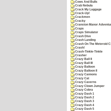
Cows And Bulls
Crab Nebula
Crack My Luggage
Crack-Up!
Crackmen
Cracky
Cranston Manor Adventu
Craps
Craps Simulator
Crash Dive
Crash Landing
Crash On The Meteroid C
Crash!
Crash-Tinkle-Tinkle
Crasher
Crazy Ball II
Crazy Ball III
Crazy Balloon
Crazy Balloon II
Crazy Cannons
Crazy Cat
Crazy Caverns
Crazy Clown Jumper
Crazy Cobra
Crazy Dash 1
Crazy Dash 2
Crazy Dash 3
Crazy Dash 4
Crazy Dash 5