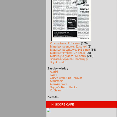
Czasopisma: 714 sztuk
(185)
Materiały scenowe: 32 sztuki
(9)
Materiały książkowe: 141 sztuk
(55)
Materiały firmowe: 27 sztuk
(20)
Materiały o grach: 351 sztuk
(211)
Spiżarnia Voya na Chomikuj.pl
Bajtek Redux
Zasoby wiedzy
Atariki
XWiki
Gury's Atari 8-bit Forever
Atarimania
Atari Archives
Drygol's Retro Hacks
XL Search
Kontakt
HI SCORE CAFÉ