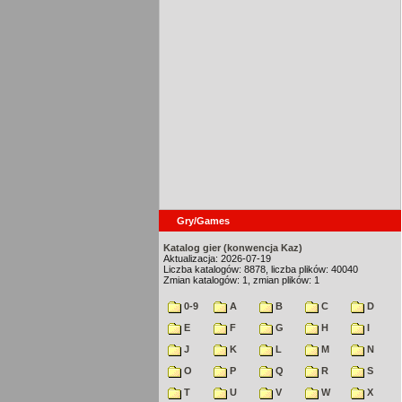
Gry/Games
Katalog gier (konwencja Kaz)
Aktualizacja: 2026-07-19
Liczba katalogów: 8878, liczba plików: 40040
Zmian katalogów: 1, zmian plików: 1
0-9
A
B
C
D
E
F
G
H
I
J
K
L
M
N
O
P
Q
R
S
T
U
V
W
X