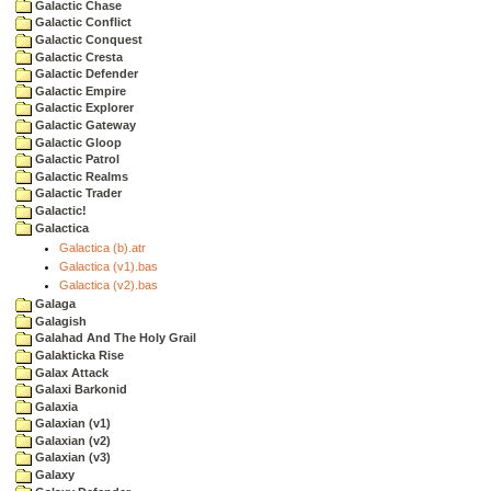
Galactic Chase
Galactic Conflict
Galactic Conquest
Galactic Cresta
Galactic Defender
Galactic Empire
Galactic Explorer
Galactic Gateway
Galactic Gloop
Galactic Patrol
Galactic Realms
Galactic Trader
Galactic!
Galactica
Galactica (b).atr
Galactica (v1).bas
Galactica (v2).bas
Galaga
Galagish
Galahad And The Holy Grail
Galakticka Rise
Galax Attack
Galaxi Barkonid
Galaxia
Galaxian (v1)
Galaxian (v2)
Galaxian (v3)
Galaxy