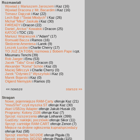
Rozmawiali
Wywiad z Mariuszem Jaroszem
i Kaz (16)
Wywiad Dracona z Mr. Bacardim
i Kaz (16)
Tomasz Dajczak
i Kaz (22)
Lech Bąk i "Świat Młodych"
i Kaz (26)
Michał "Mike" Jaskuła
i Kaz (30)
F#READY
i Dracon (22)
Daniel „Arctus” Kowalski
i Dracon (25)
KATOD
i TDC (15)
Mariusz Wojcieszek
i "Adam" (17)
Romuald Bacza
i Ramos (16)
Śledzenie Amentesa
i Larek (9)
Leszek Łuciów
i Charlie Cherry (17)
TO JUŻ ZA TOBĄ: rozmowa z Bobem Pape
i cpt.
Misumaru Tenchi (39)
Rob Jaeger
i Emu (53)
Jacek "Tabu" Grad
i Dracon (0)
Alexander "Koma" Schön
i Kaz (0)
Maciej Ślifirczyk
i Charlie Cherry (0)
Jarek "Odyniec1" Wyszyński
i Kaz (0)
Marek Bojarski
i Kaz (0)
Olgierd Niemyjski
i Ramos (0)
«« nowsze
starsze »»
Stragan
Nowe, pojemniejsze RAM-Carty
oferuje Kaz (21)
"mouSTer" czyli myszka ST
oferuje Kaz (30)
Atari USBJoy Adapter
oferuje Jakub Husak (0)
Programy: Kolony 2106
oferuje Kaz (7)
Sprzęt: rozszerzenia
oferuje Lotharek (399)
Gadżety: naklejki, pocztówki
oferuje Sikor (11)
Sprzęt: cartridge RAM-CART
oferuje Zenon (7)
Miejsce na drobne ogłoszenia kupna/sprzedaży
oferuje Kaz (58)
Sprzęt: interfejs SIO2IDE
oferuje Piguła (3)
Sprzęt: interfejs SIO2SD
oferuje Piguła (115)