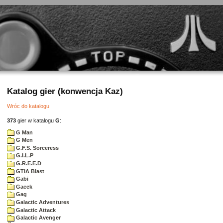
Katalog gier (konwencja Kaz)
Wróc do katalogu
373
gier w katalogu
G
:
G Man
G Men
G.F.S. Sorceress
G.I.L.P
G.R.E.E.D
GTIA Blast
Gabi
Gacek
Gag
Galactic Adventures
Galactic Attack
Galactic Avenger