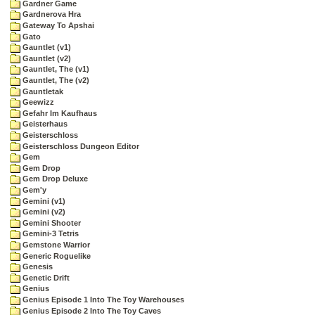
Gardner Game
Gardnerova Hra
Gateway To Apshai
Gato
Gauntlet (v1)
Gauntlet (v2)
Gauntlet, The (v1)
Gauntlet, The (v2)
Gauntletak
Geewizz
Gefahr Im Kaufhaus
Geisterhaus
Geisterschloss
Geisterschloss Dungeon Editor
Gem
Gem Drop
Gem Drop Deluxe
Gem'y
Gemini (v1)
Gemini (v2)
Gemini Shooter
Gemini-3 Tetris
Gemstone Warrior
Generic Roguelike
Genesis
Genetic Drift
Genius
Genius Episode 1 Into The Toy Warehouses
Genius Episode 2 Into The Toy Caves