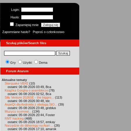
Login:
Hasło:
Zapamiętaj mnie
Zapomniane hasło?
Poproś o członkostwo
Szukaj plików/Search files
Gry
Użytki
Dema
Forum Atarum
Aktualne tematy
Starquake VBXE
(10)
ostatni: 06-08-2026 03:49, Bca
Książka Gorgha o asemblerze
(78)
ostatni: 06-08-2026 02:52, Bca
Silly Venture 2026SE - the bigges...
(113)
ostatni: 06-08-2026 00:48, tdc
AspeQt dla Androida z obsługą SIO...
(39)
ostatni: 05-08-2026 23:48, greblus
Muzycy scenowi...
(134)
ostatni: 05-08-2026 20:44, Foster
RMT hacking
(468)
ostatni: 05-08-2026 18:57, emkay
Narzędzie do ditheringu na Atari ...
(26)
ostatni: 05-08-2026 17:10, amarok