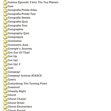
Genius Episode 3 Into The Toy Planets
Geo
Geografia Polski Atlas
Geografia Polski Test
Geografia Swiata
Geografia-Quiz
Geografia-Test
Geographie
Geography Quiz
Geograquiz
Geometria
Geometric Area
Georgie's Journey
Get Out Of That!
Get Up
Get Up!
Get Up! 2
Get!
Getaway!
Getaway! Inverse ATASCII
Getris
Gettysburg The Turning Point
Gewinnt!
Ghastly Night
Ghost
Ghost Chaser
Ghost Driver
Ghost Encounters
Ghost Fessel