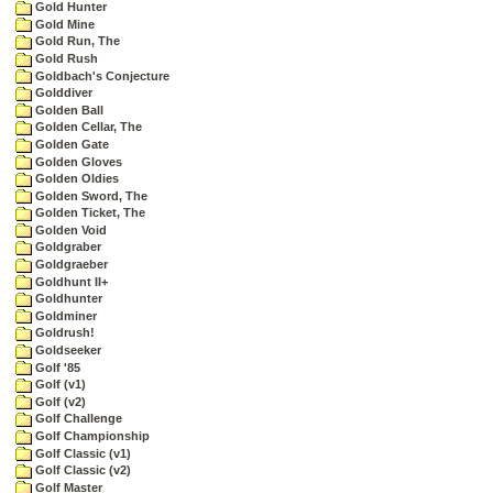
Gold Hunter
Gold Mine
Gold Run, The
Gold Rush
Goldbach's Conjecture
Golddiver
Golden Ball
Golden Cellar, The
Golden Gate
Golden Gloves
Golden Oldies
Golden Sword, The
Golden Ticket, The
Golden Void
Goldgraber
Goldgraeber
Goldhunt II+
Goldhunter
Goldminer
Goldrush!
Goldseeker
Golf '85
Golf (v1)
Golf (v2)
Golf Challenge
Golf Championship
Golf Classic (v1)
Golf Classic (v2)
Golf Master