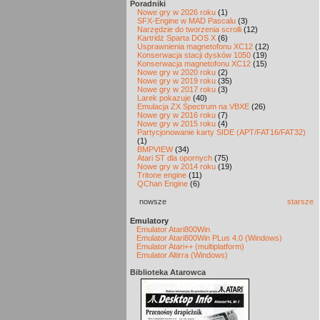
Poradniki
Nowe gry w 2026 roku
(1)
SFX-Engine w MAD Pascalu
(3)
Narzędzie do tworzenia scrolli
(12)
Kartridż Sparta DOS X
(6)
Usprawnienia magnetofonu XC12
(12)
Konserwacja stacji dysków 1050
(19)
Konserwacja magnetofonu XC12
(15)
Nowe gry w 2020 roku
(2)
Nowe gry w 2019 roku
(35)
Nowe gry w 2017 roku
(3)
Larek pokazuje
(40)
Emulacja ZX Spectrum na VBXE
(26)
Nowe gry w 2016 roku
(7)
Nowe gry w 2015 roku
(4)
Partycjonowanie karty SIDE (APT/FAT16/FAT32)
(1)
BMPVIEW
(34)
Atari ST dla opornych
(75)
Nowe gry w 2014 roku
(19)
Tritone engine
(11)
QChan Engine
(6)
nowsze
starsze
Emulatory
Emulator Atari800Win
Emulator Atari800Win PLus 4.0 (Windows)
Emulator Atari++ (multiplatform)
Emulator Altirra (Windows)
Biblioteka Atarowca