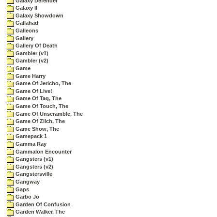
Galaxy Defender
Galaxy II
Galaxy Showdown
Gallahad
Galleons
Gallery
Gallery Of Death
Gambler (v1)
Gambler (v2)
Game
Game Harry
Game Of Jericho, The
Game Of Live!
Game Of Tag, The
Game Of Touch, The
Game Of Unscramble, The
Game Of Zilch, The
Game Show, The
Gamepack 1
Gamma Ray
Gammalon Encounter
Gangsters (v1)
Gangsters (v2)
Gangstersville
Gangway
Gaps
Garbo Jo
Garden Of Confusion
Garden Walker, The