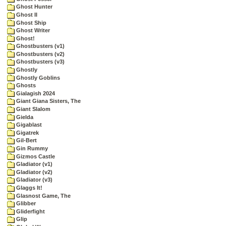
Ghost Hunter
Ghost II
Ghost Ship
Ghost Writer
Ghost!
Ghostbusters (v1)
Ghostbusters (v2)
Ghostbusters (v3)
Ghostly
Ghostly Goblins
Ghosts
Gialagish 2024
Giant Giana Sisters, The
Giant Slalom
Gielda
Gigablast
Gigatrek
Gil-Bert
Gin Rummy
Gizmos Castle
Gladiator (v1)
Gladiator (v2)
Gladiator (v3)
Glaggs It!
Glasnost Game, The
Glibber
Gliderfight
Glip