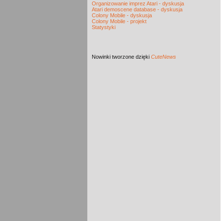
Organizowanie imprez Atari - dyskusja
Atari demoscene database - dyskusja
Colony Mobile - dyskusja
Colony Mobile - projekt
Statystyki
Nowinki
tworzone dzięki
CuteNews