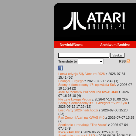
Nowinki/News
Archiwum/Archive
Translate to
RSS
Letnia edycja Silly Venture 2026
z 2026-07-31
15:41 (36)
Pamięci Jurgiego
z 2026-07-21 12:42 (1)
Sceny z demosceny #7: opowiada SuN
z 2026-07-
19 15:24 (2)
Atari Muzeum w Poznaniu na KWAS #40
z 2026-
07-16 16:10 (4)
Nie żyje kolega Pecuś
z 2026-07-13 18:00 (30)
Sceny z demosceny #7 - Grzegorz "Sun" Żyła
z
2026-07-12 17:29 (12)
Lost Party 2026 nadchodzi
z 2026-07-08 15:28
(23)
Pan Zenon i Atari na KWAS #40
z 2026-07-07 13:25
(7)
Spotkanie z redakcją "The Voice"
z 2026-07-04
07:42 (9)
KWAS #40 live
z 2026-06-27 12:53 (167)
Spotkanie z grupą USSR
z 2026-06-26 19:36 (11)