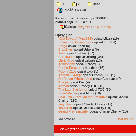
Y
Z
inne
Całość 3074 MB
Katalog gier (konwencja TOSEC)
Aktualizacja: 2021-07-11
Całość
,
md5
sha
(
7-Zip
,
TUGZip
)
Opisy gier
"Old Towers" (Atari ST)
opisał Misza (19)
Submarine Commander
opisał Kaz (36)
Frogs
opisał Xeen (0)
Choplifter!
opisał Urborg (0)
Joust
opisał Urborg (17)
Commando
opisał Urborg (35)
Mario Bros
opisał Urborg (13)
Xenophobe
opisał Urborg (36)
Robbo Forever
opisał tbxx (16)
Kolony 2106
opisał tbxx (3)
Archon II: Adept
opisał Urborg/TDC (9)
Spitfire Ace/Hellcat Ace
opisał Farscape (9)
Wyspa
opisał Kaz (9)
Archon
opisał Urborg/TDC (16)
The Last Starfighter
opisał TDC (30)
Dwie Wieże
opisał Muffy (19)
Basil The Great Mouse Detective
opisał Charlie
Cherry (125)
Inny Świat
opisał Charlie Cherry (17)
Inspektor
opisał Charlie Cherry (19)
Grand Prix Simulator
opisał Charlie Cherry (16)
«« nowsze
starsze »»
Wewnętrzne/Internals