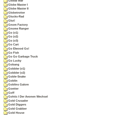
Global War
Globe Master I
Globe Master II
Globetrotter
Glucks-Rad
Glut!
Gnom Factory
Gnome Ranger
Go (v1)
Go (v2)
Go (v3)
Go Cart
Go Elwood Go!
Go Fish
Go Go Garbage Truck
Go Lucky
Gobang
Gobbler (v1)
Gobbler (v2)
Goble-Snake
Goblin
Goblins Galore
Goetter
Goff
Gohtic I Der Aeonen Wechsel
Gold Crusader
Gold Diggers
Gold Grabber
Gold House