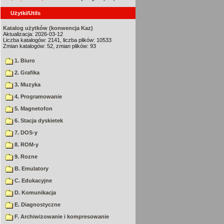
Użytki/Utils
Katalog użytków (konwencja Kaz)
Aktualizacja: 2026-03-12
Liczba katalogów: 2141, liczba plików: 10533
Zmian katalogów: 52, zmian plików: 93
1. Biuro
2. Grafika
3. Muzyka
4. Programowanie
5. Magnetofon
6. Stacja dyskietek
7. DOS-y
8. ROM-y
9. Rozne
B. Emulatory
C. Edukacyjne
D. Komunikacja
E. Diagnostyczne
F. Archiwizowanie i kompresowanie