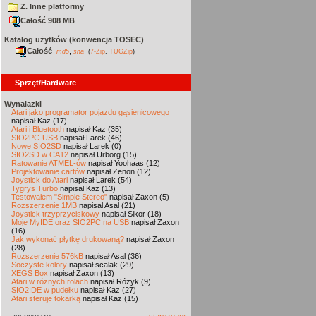
Z. Inne platformy
Całość 908 MB
Katalog użytków (konwencja TOSEC)
Całość
,
md5
sha
(
7-Zip
,
TUGZip
)
Sprzęt/Hardware
Wynalazki
Atari jako programator pojazdu gąsienicowego
napisał Kaz (17)
Atari i Bluetooth
napisał Kaz (35)
SIO2PC-USB
napisał Larek (46)
Nowe SIO2SD
napisał Larek (0)
SIO2SD w CA12
napisał Urborg (15)
Ratowanie ATMEL-ów
napisał Yoohaas (12)
Projektowanie cartów
napisał Zenon (12)
Joystick do Atari
napisał Larek (54)
Tygrys Turbo
napisał Kaz (13)
Testowałem "Simple Stereo"
napisał Zaxon (5)
Rozszerzenie 1MB
napisał Asal (21)
Joystick trzyprzyciskowy
napisał Sikor (18)
Moje MyIDE oraz SIO2PC na USB
napisał Zaxon
(16)
Jak wykonać płytkę drukowaną?
napisał Zaxon
(28)
Rozszerzenie 576kB
napisał Asal (36)
Soczyste kolory
napisał scalak (29)
XEGS Box
napisał Zaxon (13)
Atari w różnych rolach
napisał Różyk (9)
SIO2IDE w pudełku
napisał Kaz (27)
Atari steruje tokarką
napisał Kaz (15)