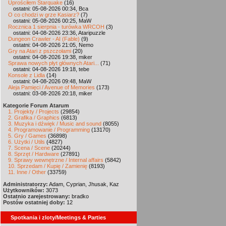
Uprościłem Starquake
(16)
ostatni: 05-08-2026 00:34, Bca
O co chodzi w grze Kasiarz?
(7)
ostatni: 05-08-2026 00:25, MaW
Rocznica 1 sierpnia - turówka WRCOH
(3)
ostatni: 04-08-2026 23:36, Ataripuzzle
Dungeon Crawler - AI (Fable)
(9)
ostatni: 04-08-2026 21:05, Nemo
Gry na Atari z pszczołami
(20)
ostatni: 04-08-2026 19:38, miker
Sprawa nowych płyt głównych Atari...
(71)
ostatni: 04-08-2026 19:18, tebe
Konsole z Lidla
(14)
ostatni: 04-08-2026 09:48, MaW
Aleja Pamięci / Avenue of Memories
(173)
ostatni: 03-08-2026 20:18, miker
Kategorie Forum Atarum
1. Projekty / Projects
(29854)
2. Grafika / Graphics
(6813)
3. Muzyka i dźwięk / Music and sound
(8055)
4. Programowanie / Programming
(13170)
5. Gry / Games
(36898)
6. Użytki / Utils
(4827)
7. Scena / Scene
(20244)
8. Sprzęt / Hardware
(27891)
9. Sprawy wewnętrzne / Internal affairs
(5842)
10. Sprzedam / Kupię / Zamienię
(8193)
11. Inne / Other
(33759)
Administratorzy:
Adam, Cyprian, Jhusak, Kaz
Użytkowników:
3073
Ostatnio zarejestrowany:
bradko
Postów ostatniej doby:
12
Spotkania i zloty/Meetings & Parties