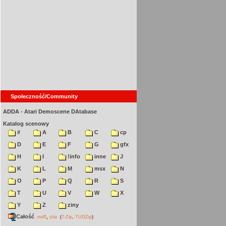
Społeczność/Community
ADDA - Atari Demoscene DAtabase
Katalog scenowy
#
A
B
C
cp
D
E
F
G
gfx
H
I
!info
inne
J
K
L
M
msx
N
O
P
Q
R
S
T
U
V
W
X
Y
Z
ziny
Całość
,
md5
sha
(
7-Zip
,
TUGZip
)