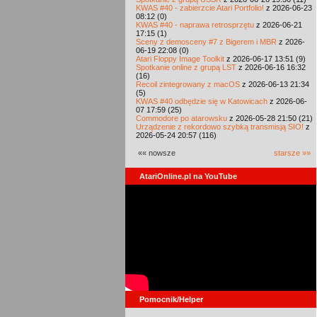
KWAS #40 - zabierzcie Atari Portfolio!
z 2026-06-23
08:12 (0)
KWAS #40 - naprawa retrosprzętu
z 2026-06-21
17:15 (1)
Sceny z demosceny #7 z Bigerem i MBR
z 2026-
06-19 22:08 (0)
Atari Floppy Image Toolkit
z 2026-06-17 13:51 (9)
Spotkanie online z grupą LST
z 2026-06-16 16:32
(16)
Recoil zintegrowany z macOS
z 2026-06-13 21:34
(5)
KWAS #40 odbędzie się w Katowicach
z 2026-06-
07 17:59 (25)
Commodore po atarowsku
z 2026-05-28 21:50 (21)
Urządzenie z rekordowo szybką transmisją SIO!
z
2026-05-24 20:57 (116)
«« nowsze
starsze »»
AtariOnline.pl na YouTube
Pomocnik/Helper