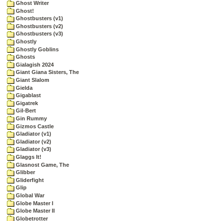
Ghost Writer
Ghost!
Ghostbusters (v1)
Ghostbusters (v2)
Ghostbusters (v3)
Ghostly
Ghostly Goblins
Ghosts
Gialagish 2024
Giant Giana Sisters, The
Giant Slalom
Gielda
Gigablast
Gigatrek
Gil-Bert
Gin Rummy
Gizmos Castle
Gladiator (v1)
Gladiator (v2)
Gladiator (v3)
Glaggs It!
Glasnost Game, The
Glibber
Gliderfight
Glip
Global War
Globe Master I
Globe Master II
Globetrotter