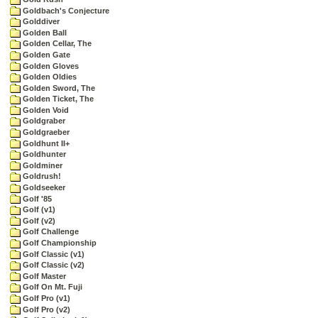
Goldbach's Conjecture
Golddiver
Golden Ball
Golden Cellar, The
Golden Gate
Golden Gloves
Golden Oldies
Golden Sword, The
Golden Ticket, The
Golden Void
Goldgraber
Goldgraeber
Goldhunt II+
Goldhunter
Goldminer
Goldrush!
Goldseeker
Golf '85
Golf (v1)
Golf (v2)
Golf Challenge
Golf Championship
Golf Classic (v1)
Golf Classic (v2)
Golf Master
Golf On Mt. Fuji
Golf Pro (v1)
Golf Pro (v2)