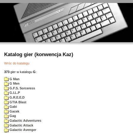
Katalog gier (konwencja Kaz)
Wróc do katalogu
373
gier w katalogu
G
:
G Man
G Men
G.F.S. Sorceress
G.I.L.P
G.R.E.E.D
GTIA Blast
Gabi
Gacek
Gag
Galactic Adventures
Galactic Attack
Galactic Avenger