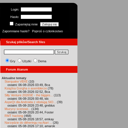
Login:
Hasło:
Zapamiętaj mnie
Zapomniane hasło?
Poproś o członkostwo
Szukaj plików/Search files
Gry
Użytki
Dema
Forum Atarum
Aktualne tematy
Starquake VBXE
(10)
ostatni: 06-08-2026 03:49, Bca
Książka Gorgha o asemblerze
(78)
ostatni: 06-08-2026 02:52, Bca
Silly Venture 2026SE - the bigges...
(113)
ostatni: 06-08-2026 00:48, tdc
AspeQt dla Androida z obsługą SIO...
(39)
ostatni: 05-08-2026 23:48, greblus
Muzycy scenowi...
(134)
ostatni: 05-08-2026 20:44, Foster
RMT hacking
(468)
ostatni: 05-08-2026 18:57, emkay
Narzędzie do ditheringu na Atari ...
(26)
ostatni: 05-08-2026 17:10, amarok