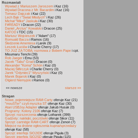
Rozmawiali
Wywiad z Mariuszem Jaroszem
i Kaz (16)
Wywiad Dracona z Mr. Bacardim
i Kaz (16)
Tomasz Dajczak
i Kaz (22)
Lech Bąk i "Świat Młodych"
i Kaz (26)
Michał "Mike" Jaskuła
i Kaz (30)
F#READY
i Dracon (22)
Daniel „Arctus” Kowalski
i Dracon (25)
KATOD
i TDC (15)
Mariusz Wojcieszek
i "Adam" (17)
Romuald Bacza
i Ramos (16)
Śledzenie Amentesa
i Larek (9)
Leszek Łuciów
i Charlie Cherry (17)
TO JUŻ ZA TOBĄ: rozmowa z Bobem Pape
i cpt.
Misumaru Tenchi (39)
Rob Jaeger
i Emu (53)
Jacek "Tabu" Grad
i Dracon (0)
Alexander "Koma" Schön
i Kaz (0)
Maciej Ślifirczyk
i Charlie Cherry (0)
Jarek "Odyniec1" Wyszyński
i Kaz (0)
Marek Bojarski
i Kaz (0)
Olgierd Niemyjski
i Ramos (0)
«« nowsze
starsze »»
Stragan
Nowe, pojemniejsze RAM-Carty
oferuje Kaz (21)
"mouSTer" czyli myszka ST
oferuje Kaz (30)
Atari USBJoy Adapter
oferuje Jakub Husak (0)
Programy: Kolony 2106
oferuje Kaz (7)
Sprzęt: rozszerzenia
oferuje Lotharek (399)
Gadżety: naklejki, pocztówki
oferuje Sikor (11)
Sprzęt: cartridge RAM-CART
oferuje Zenon (7)
Miejsce na drobne ogłoszenia kupna/sprzedaży
oferuje Kaz (58)
Sprzęt: interfejs SIO2IDE
oferuje Piguła (3)
Sprzęt: interfejs SIO2SD
oferuje Piguła (115)