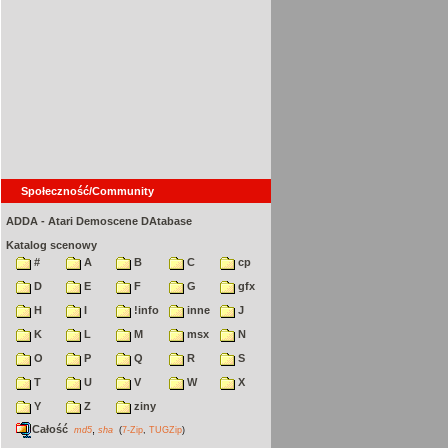
Społeczność/Community
ADDA - Atari Demoscene DAtabase
Katalog scenowy
#
A
B
C
cp
D
E
F
G
gfx
H
I
!info
inne
J
K
L
M
msx
N
O
P
Q
R
S
T
U
V
W
X
Y
Z
ziny
Całość
,
md5
sha
(
7-Zip
,
TUGZip
)