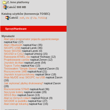
Z. Inne platformy
Całość 908 MB
Katalog użytków (konwencja TOSEC)
Całość
,
md5
sha
(
7-Zip
,
TUGZip
)
Sprzęt/Hardware
Wynalazki
Atari jako programator pojazdu gąsienicowego
napisał Kaz (17)
Atari i Bluetooth
napisał Kaz (35)
SIO2PC-USB
napisał Larek (46)
Nowe SIO2SD
napisał Larek (0)
SIO2SD w CA12
napisał Urborg (15)
Ratowanie ATMEL-ów
napisał Yoohaas (12)
Projektowanie cartów
napisał Zenon (12)
Joystick do Atari
napisał Larek (54)
Tygrys Turbo
napisał Kaz (13)
Testowałem "Simple Stereo"
napisał Zaxon (5)
Rozszerzenie 1MB
napisał Asal (21)
Joystick trzyprzyciskowy
napisał Sikor (18)
Moje MyIDE oraz SIO2PC na USB
napisał Zaxon
(16)
Jak wykonać płytkę drukowaną?
napisał Zaxon
(28)
Rozszerzenie 576kB
napisał Asal (36)
Soczyste kolory
napisał scalak (29)
XEGS Box
napisał Zaxon (13)
Atari w różnych rolach
napisał Różyk (9)
SIO2IDE w pudełku
napisał Kaz (27)
Atari steruje tokarką
napisał Kaz (15)