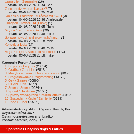
Uprościłem Starquake
(16)
ostatni: 05-08-2026 00:34, Bca
O co chodzi w grze Kasiarz?
(7)
ostatni: 05-08-2026 00:25, MaW
Rocznica 1 sierpnia - turówka WRCOH
(3)
ostatni: 04-08-2026 23:36, Ataripuzzle
Dungeon Crawler - AI (Fable)
(9)
ostatni: 04-08-2026 21:05, Nemo
Gry na Atari z pszczołami
(20)
ostatni: 04-08-2026 19:38, miker
Sprawa nowych płyt głównych Atari...
(71)
ostatni: 04-08-2026 19:18, tebe
Konsole z Lidla
(14)
ostatni: 04-08-2026 09:48, MaW
Aleja Pamięci / Avenue of Memories
(173)
ostatni: 03-08-2026 20:18, miker
Kategorie Forum Atarum
1. Projekty / Projects
(29854)
2. Grafika / Graphics
(6813)
3. Muzyka i dźwięk / Music and sound
(8055)
4. Programowanie / Programming
(13170)
5. Gry / Games
(36898)
6. Użytki / Utils
(4827)
7. Scena / Scene
(20244)
8. Sprzęt / Hardware
(27891)
9. Sprawy wewnętrzne / Internal affairs
(5842)
10. Sprzedam / Kupię / Zamienię
(8193)
11. Inne / Other
(33759)
Administratorzy:
Adam, Cyprian, Jhusak, Kaz
Użytkowników:
3073
Ostatnio zarejestrowany:
bradko
Postów ostatniej doby:
12
Spotkania i zloty/Meetings & Parties