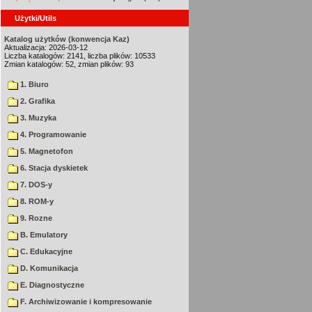
Użytki/Utils
Katalog użytków (konwencja Kaz)
Aktualizacja: 2026-03-12
Liczba katalogów: 2141, liczba plików: 10533
Zmian katalogów: 52, zmian plików: 93
1. Biuro
2. Grafika
3. Muzyka
4. Programowanie
5. Magnetofon
6. Stacja dyskietek
7. DOS-y
8. ROM-y
9. Rozne
B. Emulatory
C. Edukacyjne
D. Komunikacja
E. Diagnostyczne
F. Archiwizowanie i kompresowanie