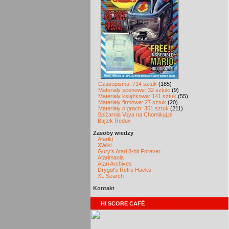
Czasopisma: 714 sztuk
(185)
Materiały scenowe: 32 sztuki
(9)
Materiały książkowe: 141 sztuk
(55)
Materiały firmowe: 27 sztuk
(20)
Materiały o grach: 351 sztuk
(211)
Spiżarnia Voya na Chomikuj.pl
Bajtek Redux
Zasoby wiedzy
Atariki
XWiki
Gury's Atari 8-bit Forever
Atarimania
Atari Archives
Drygol's Retro Hacks
XL Search
Kontakt
HI SCORE CAFÉ