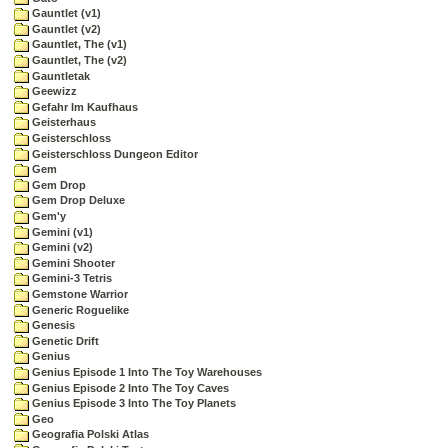
Gauntlet (v1)
Gauntlet (v2)
Gauntlet, The (v1)
Gauntlet, The (v2)
Gauntletak
Geewizz
Gefahr Im Kaufhaus
Geisterhaus
Geisterschloss
Geisterschloss Dungeon Editor
Gem
Gem Drop
Gem Drop Deluxe
Gem'y
Gemini (v1)
Gemini (v2)
Gemini Shooter
Gemini-3 Tetris
Gemstone Warrior
Generic Roguelike
Genesis
Genetic Drift
Genius
Genius Episode 1 Into The Toy Warehouses
Genius Episode 2 Into The Toy Caves
Genius Episode 3 Into The Toy Planets
Geo
Geografia Polski Atlas