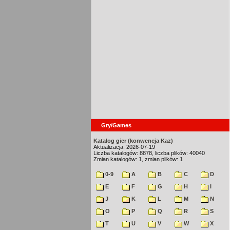
Gry/Games
Katalog gier (konwencja Kaz)
Aktualizacja: 2026-07-19
Liczba katalogów: 8878, liczba plików: 40040
Zmian katalogów: 1, zmian plików: 1
0-9
A
B
C
D
E
F
G
H
I
J
K
L
M
N
O
P
Q
R
S
T
U
V
W
X