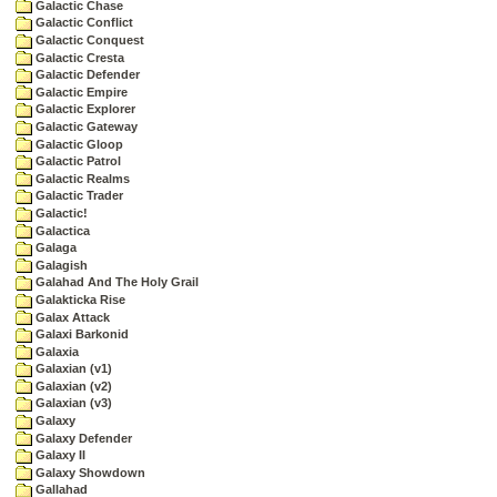
Galactic Chase
Galactic Conflict
Galactic Conquest
Galactic Cresta
Galactic Defender
Galactic Empire
Galactic Explorer
Galactic Gateway
Galactic Gloop
Galactic Patrol
Galactic Realms
Galactic Trader
Galactic!
Galactica
Galaga
Galagish
Galahad And The Holy Grail
Galakticka Rise
Galax Attack
Galaxi Barkonid
Galaxia
Galaxian (v1)
Galaxian (v2)
Galaxian (v3)
Galaxy
Galaxy Defender
Galaxy II
Galaxy Showdown
Gallahad