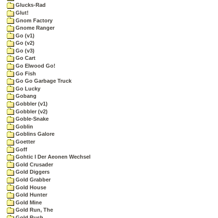
Glucks-Rad
Glut!
Gnom Factory
Gnome Ranger
Go (v1)
Go (v2)
Go (v3)
Go Cart
Go Elwood Go!
Go Fish
Go Go Garbage Truck
Go Lucky
Gobang
Gobbler (v1)
Gobbler (v2)
Goble-Snake
Goblin
Goblins Galore
Goetter
Goff
Gohtic I Der Aeonen Wechsel
Gold Crusader
Gold Diggers
Gold Grabber
Gold House
Gold Hunter
Gold Mine
Gold Run, The
Gold Rush