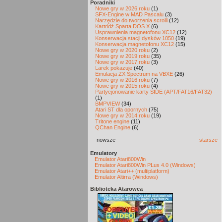
Poradniki
Nowe gry w 2026 roku
(1)
SFX-Engine w MAD Pascalu
(3)
Narzędzie do tworzenia scrolli
(12)
Kartridż Sparta DOS X
(6)
Usprawnienia magnetofonu XC12
(12)
Konserwacja stacji dysków 1050
(19)
Konserwacja magnetofonu XC12
(15)
Nowe gry w 2020 roku
(2)
Nowe gry w 2019 roku
(35)
Nowe gry w 2017 roku
(3)
Larek pokazuje
(40)
Emulacja ZX Spectrum na VBXE
(26)
Nowe gry w 2016 roku
(7)
Nowe gry w 2015 roku
(4)
Partycjonowanie karty SIDE (APT/FAT16/FAT32)
(1)
BMPVIEW
(34)
Atari ST dla opornych
(75)
Nowe gry w 2014 roku
(19)
Tritone engine
(11)
QChan Engine
(6)
nowsze
starsze
Emulatory
Emulator Atari800Win
Emulator Atari800Win PLus 4.0 (Windows)
Emulator Atari++ (multiplatform)
Emulator Altirra (Windows)
Biblioteka Atarowca