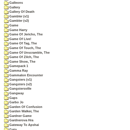
Galleons
Gallery
Gallery Of Death
Gambler (v1)
Gambler (v2)
Game
Game Harry
Game Of Jericho, The
Game Of Live!
Game Of Tag, The
Game Of Touch, The
Game Of Unscramble, The
Game Of Zilch, The
Game Show, The
Gamepack 1
Gamma Ray
Gammalon Encounter
Gangsters (v1)
Gangsters (v2)
Gangstersville
Gangway
Gaps
Garbo Jo
Garden Of Confusion
Garden Walker, The
Gardner Game
Gardnerova Hra
Gateway To Apshai
Gato