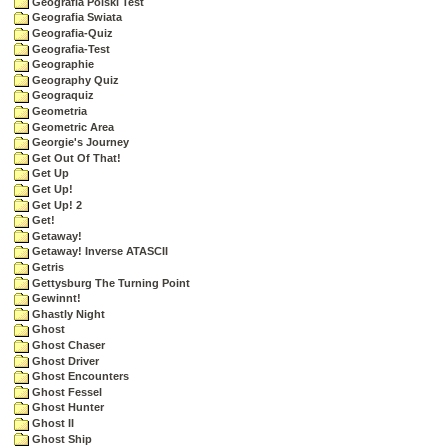
Geografia Polski Test
Geografia Swiata
Geografia-Quiz
Geografia-Test
Geographie
Geography Quiz
Geograquiz
Geometria
Geometric Area
Georgie's Journey
Get Out Of That!
Get Up
Get Up!
Get Up! 2
Get!
Getaway!
Getaway! Inverse ATASCII
Getris
Gettysburg The Turning Point
Gewinnt!
Ghastly Night
Ghost
Ghost Chaser
Ghost Driver
Ghost Encounters
Ghost Fessel
Ghost Hunter
Ghost II
Ghost Ship