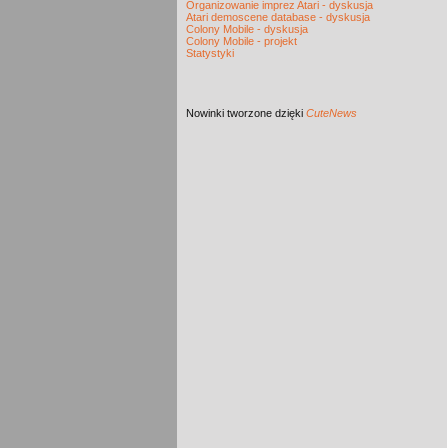
Organizowanie imprez Atari - dyskusja
Atari demoscene database - dyskusja
Colony Mobile - dyskusja
Colony Mobile - projekt
Statystyki
Nowinki
tworzone dzięki
CuteNews