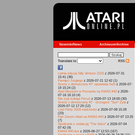
Nowinki/News
Archiwum/Archive
Translate to
RSS
Letnia edycja Silly Venture 2026
z 2026-07-31
15:41 (36)
Pamięci Jurgiego
z 2026-07-21 12:42 (1)
Sceny z demosceny #7: opowiada SuN
z 2026-07-
19 15:24 (2)
Atari Muzeum w Poznaniu na KWAS #40
z 2026-
07-16 16:10 (4)
Nie żyje kolega Pecuś
z 2026-07-13 18:00 (30)
Sceny z demosceny #7 - Grzegorz "Sun" Żyła
z
2026-07-12 17:29 (12)
Lost Party 2026 nadchodzi
z 2026-07-08 15:28
(23)
Pan Zenon i Atari na KWAS #40
z 2026-07-07 13:25
(7)
Spotkanie z redakcją "The Voice"
z 2026-07-04
07:42 (9)
KWAS #40 live
z 2026-06-27 12:53 (167)
Spotkanie z grupą USSR
z 2026-06-26 19:36 (11)