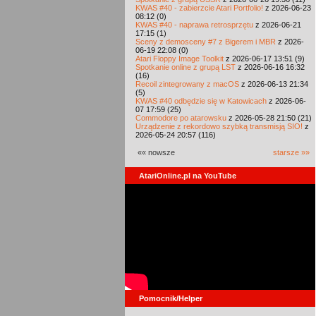
KWAS #40 - zabierzcie Atari Portfolio!
z 2026-06-23
08:12 (0)
KWAS #40 - naprawa retrosprzętu
z 2026-06-21
17:15 (1)
Sceny z demosceny #7 z Bigerem i MBR
z 2026-
06-19 22:08 (0)
Atari Floppy Image Toolkit
z 2026-06-17 13:51 (9)
Spotkanie online z grupą LST
z 2026-06-16 16:32
(16)
Recoil zintegrowany z macOS
z 2026-06-13 21:34
(5)
KWAS #40 odbędzie się w Katowicach
z 2026-06-
07 17:59 (25)
Commodore po atarowsku
z 2026-05-28 21:50 (21)
Urządzenie z rekordowo szybką transmisją SIO!
z
2026-05-24 20:57 (116)
«« nowsze
starsze »»
AtariOnline.pl na YouTube
Pomocnik/Helper