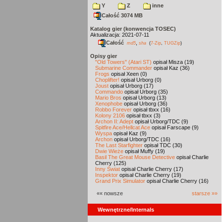
Y
Z
inne
Całość 3074 MB
Katalog gier (konwencja TOSEC)
Aktualizacja: 2021-07-11
Całość
,
md5
sha
(
7-Zip
,
TUGZip
)
Opisy gier
"Old Towers" (Atari ST)
opisał Misza (19)
Submarine Commander
opisał Kaz (36)
Frogs
opisał Xeen (0)
Choplifter!
opisał Urborg (0)
Joust
opisał Urborg (17)
Commando
opisał Urborg (35)
Mario Bros
opisał Urborg (13)
Xenophobe
opisał Urborg (36)
Robbo Forever
opisał tbxx (16)
Kolony 2106
opisał tbxx (3)
Archon II: Adept
opisał Urborg/TDC (9)
Spitfire Ace/Hellcat Ace
opisał Farscape (9)
Wyspa
opisał Kaz (9)
Archon
opisał Urborg/TDC (16)
The Last Starfighter
opisał TDC (30)
Dwie Wieże
opisał Muffy (19)
Basil The Great Mouse Detective
opisał Charlie
Cherry (125)
Inny Świat
opisał Charlie Cherry (17)
Inspektor
opisał Charlie Cherry (19)
Grand Prix Simulator
opisał Charlie Cherry (16)
«« nowsze
starsze »»
Wewnętrzne/Internals