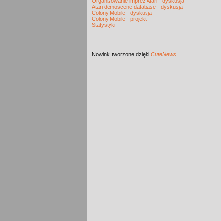
Organizowanie imprez Atari - dyskusja
Atari demoscene database - dyskusja
Colony Mobile - dyskusja
Colony Mobile - projekt
Statystyki
Nowinki
tworzone dzięki
CuteNews