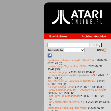
Nowinki/News
Archiwum/Archive
Translate to
RSS
Spotkanie z demosceną #9: STeel/Tori
z 2026-08-
07 20:49 (0)
Letnia edycja Silly Venture 2026
z 2026-07-31
15:41 (38)
Pamięci Jurgiego
z 2026-07-21 12:42 (1)
Sceny z demosceny #7: opowiada SuN
z 2026-07-
19 15:24 (2)
Atari Muzeum w Poznaniu na KWAS #40
z 2026-
07-16 16:10 (4)
Nie żyje kolega Pecuś
z 2026-07-13 18:00 (30)
Sceny z demosceny #7 - Grzegorz "Sun" Żyła
z
2026-07-12 17:29 (12)
Lost Party 2026 nadchodzi
z 2026-07-08 15:28
(23)
Pan Zenon i Atari na KWAS #40
z 2026-07-07 13:25
(7)
Spotkanie z redakcją "The Voice"
z 2026-07-04
07:42 (9)