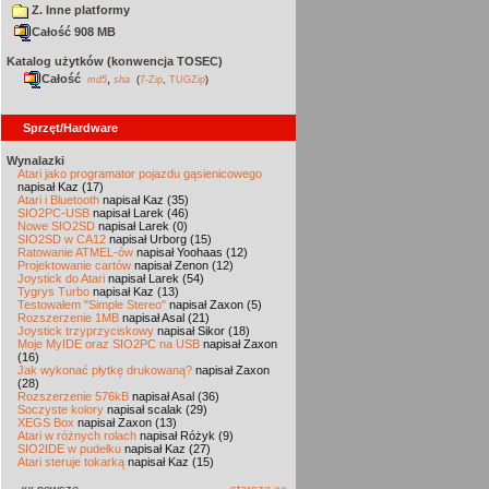
Z. Inne platformy
Całość 908 MB
Katalog użytków (konwencja TOSEC)
Całość
,
md5
sha
(
7-Zip
,
TUGZip
)
Sprzęt/Hardware
Wynalazki
Atari jako programator pojazdu gąsienicowego
napisał Kaz (17)
Atari i Bluetooth
napisał Kaz (35)
SIO2PC-USB
napisał Larek (46)
Nowe SIO2SD
napisał Larek (0)
SIO2SD w CA12
napisał Urborg (15)
Ratowanie ATMEL-ów
napisał Yoohaas (12)
Projektowanie cartów
napisał Zenon (12)
Joystick do Atari
napisał Larek (54)
Tygrys Turbo
napisał Kaz (13)
Testowałem "Simple Stereo"
napisał Zaxon (5)
Rozszerzenie 1MB
napisał Asal (21)
Joystick trzyprzyciskowy
napisał Sikor (18)
Moje MyIDE oraz SIO2PC na USB
napisał Zaxon
(16)
Jak wykonać płytkę drukowaną?
napisał Zaxon
(28)
Rozszerzenie 576kB
napisał Asal (36)
Soczyste kolory
napisał scalak (29)
XEGS Box
napisał Zaxon (13)
Atari w różnych rolach
napisał Różyk (9)
SIO2IDE w pudełku
napisał Kaz (27)
Atari steruje tokarką
napisał Kaz (15)