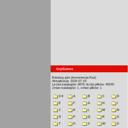
Gry/Games
Katalog gier (konwencja Kaz)
Aktualizacja: 2026-07-19
Liczba katalogów: 8878, liczba plików: 40040
Zmian katalogów: 1, zmian plików: 1
0-9
A
B
C
D
E
F
G
H
I
J
K
L
M
N
O
P
Q
R
S
T
U
V
W
X