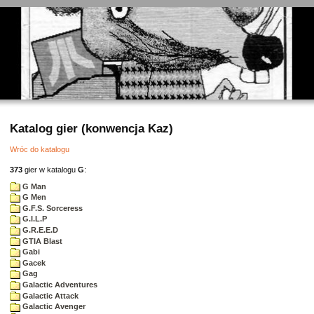
Katalog gier (konwencja Kaz)
Wróc do katalogu
373
gier w katalogu
G
:
G Man
G Men
G.F.S. Sorceress
G.I.L.P
G.R.E.E.D
GTIA Blast
Gabi
Gacek
Gag
Galactic Adventures
Galactic Attack
Galactic Avenger