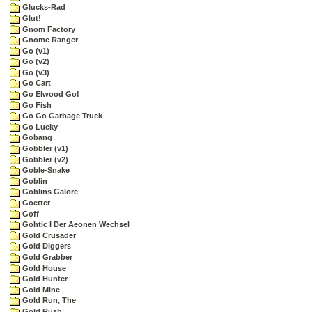
Glucks-Rad
Glut!
Gnom Factory
Gnome Ranger
Go (v1)
Go (v2)
Go (v3)
Go Cart
Go Elwood Go!
Go Fish
Go Go Garbage Truck
Go Lucky
Gobang
Gobbler (v1)
Gobbler (v2)
Goble-Snake
Goblin
Goblins Galore
Goetter
Goff
Gohtic I Der Aeonen Wechsel
Gold Crusader
Gold Diggers
Gold Grabber
Gold House
Gold Hunter
Gold Mine
Gold Run, The
Gold Rush