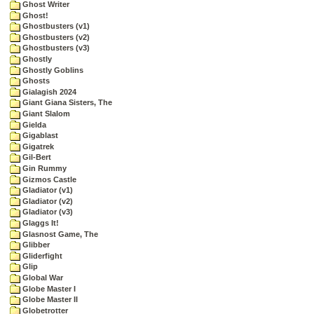
Ghost Writer
Ghost!
Ghostbusters (v1)
Ghostbusters (v2)
Ghostbusters (v3)
Ghostly
Ghostly Goblins
Ghosts
Gialagish 2024
Giant Giana Sisters, The
Giant Slalom
Gielda
Gigablast
Gigatrek
Gil-Bert
Gin Rummy
Gizmos Castle
Gladiator (v1)
Gladiator (v2)
Gladiator (v3)
Glaggs It!
Glasnost Game, The
Glibber
Gliderfight
Glip
Global War
Globe Master I
Globe Master II
Globetrotter