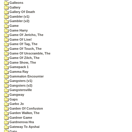
Galleons
Gallery
Gallery Of Death
Gambler (v1)
Gambler (v2)
Game
Game Harry
Game Of Jericho, The
Game Of Live!
Game Of Tag, The
Game Of Touch, The
Game Of Unscramble, The
Game Of Zilch, The
Game Show, The
Gamepack 1
Gamma Ray
Gammalon Encounter
Gangsters (v1)
Gangsters (v2)
Gangstersville
Gangway
Gaps
Garbo Jo
Garden Of Confusion
Garden Walker, The
Gardner Game
Gardnerova Hra
Gateway To Apshai
Gato