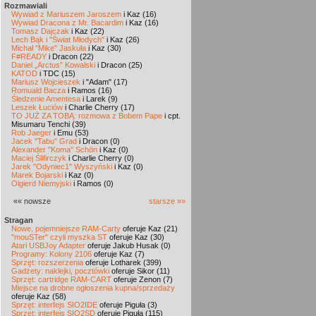
Rozmawiali
Wywiad z Mariuszem Jaroszem
i Kaz (16)
Wywiad Dracona z Mr. Bacardim
i Kaz (16)
Tomasz Dajczak
i Kaz (22)
Lech Bąk i "Świat Młodych"
i Kaz (26)
Michał "Mike" Jaskuła
i Kaz (30)
F#READY
i Dracon (22)
Daniel „Arctus” Kowalski
i Dracon (25)
KATOD
i TDC (15)
Mariusz Wojcieszek
i "Adam" (17)
Romuald Bacza
i Ramos (16)
Śledzenie Amentesa
i Larek (9)
Leszek Łuciów
i Charlie Cherry (17)
TO JUŻ ZA TOBĄ: rozmowa z Bobem Pape
i cpt.
Misumaru Tenchi (39)
Rob Jaeger
i Emu (53)
Jacek "Tabu" Grad
i Dracon (0)
Alexander "Koma" Schön
i Kaz (0)
Maciej Ślifirczyk
i Charlie Cherry (0)
Jarek "Odyniec1" Wyszyński
i Kaz (0)
Marek Bojarski
i Kaz (0)
Olgierd Niemyjski
i Ramos (0)
«« nowsze
starsze »»
Stragan
Nowe, pojemniejsze RAM-Carty
oferuje Kaz (21)
"mouSTer" czyli myszka ST
oferuje Kaz (30)
Atari USBJoy Adapter
oferuje Jakub Husak (0)
Programy: Kolony 2106
oferuje Kaz (7)
Sprzęt: rozszerzenia
oferuje Lotharek (399)
Gadżety: naklejki, pocztówki
oferuje Sikor (11)
Sprzęt: cartridge RAM-CART
oferuje Zenon (7)
Miejsce na drobne ogłoszenia kupna/sprzedaży
oferuje Kaz (58)
Sprzęt: interfejs SIO2IDE
oferuje Piguła (3)
Sprzęt: interfejs SIO2SD
oferuje Piguła (115)