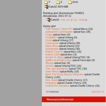
Y
Z
inne
Całość 3074 MB
Katalog gier (konwencja TOSEC)
Aktualizacja: 2021-07-11
Całość
,
md5
sha
(
7-Zip
,
TUGZip
)
Opisy gier
"Old Towers" (Atari ST)
opisał Misza (19)
Submarine Commander
opisał Kaz (36)
Frogs
opisał Xeen (0)
Choplifter!
opisał Urborg (0)
Joust
opisał Urborg (17)
Commando
opisał Urborg (35)
Mario Bros
opisał Urborg (13)
Xenophobe
opisał Urborg (36)
Robbo Forever
opisał tbxx (16)
Kolony 2106
opisał tbxx (3)
Archon II: Adept
opisał Urborg/TDC (9)
Spitfire Ace/Hellcat Ace
opisał Farscape (9)
Wyspa
opisał Kaz (9)
Archon
opisał Urborg/TDC (16)
The Last Starfighter
opisał TDC (30)
Dwie Wieże
opisał Muffy (19)
Basil The Great Mouse Detective
opisał Charlie
Cherry (125)
Inny Świat
opisał Charlie Cherry (17)
Inspektor
opisał Charlie Cherry (19)
Grand Prix Simulator
opisał Charlie Cherry (16)
«« nowsze
starsze »»
Wewnętrzne/Internals