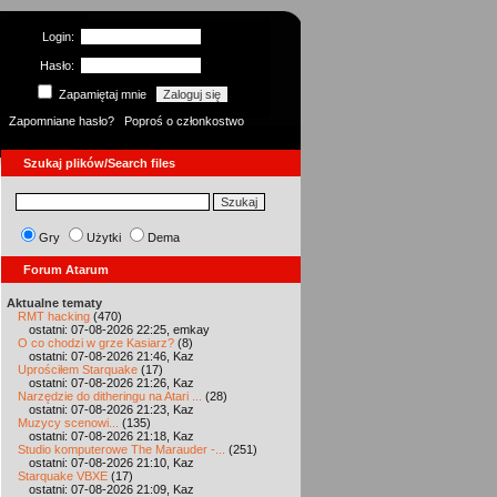
Login:
Hasło:
Zapamiętaj mnie
Zapomniane hasło?
Poproś o członkostwo
Szukaj plików/Search files
Gry
Użytki
Dema
Forum Atarum
Aktualne tematy
RMT hacking
(470)
ostatni: 07-08-2026 22:25, emkay
O co chodzi w grze Kasiarz?
(8)
ostatni: 07-08-2026 21:46, Kaz
Uprościłem Starquake
(17)
ostatni: 07-08-2026 21:26, Kaz
Narzędzie do ditheringu na Atari ...
(28)
ostatni: 07-08-2026 21:23, Kaz
Muzycy scenowi...
(135)
ostatni: 07-08-2026 21:18, Kaz
Studio komputerowe The Marauder -...
(251)
ostatni: 07-08-2026 21:10, Kaz
Starquake VBXE
(17)
ostatni: 07-08-2026 21:09, Kaz