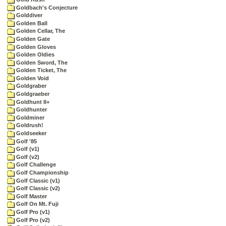
Goldbach's Conjecture
Golddiver
Golden Ball
Golden Cellar, The
Golden Gate
Golden Gloves
Golden Oldies
Golden Sword, The
Golden Ticket, The
Golden Void
Goldgraber
Goldgraeber
Goldhunt II+
Goldhunter
Goldminer
Goldrush!
Goldseeker
Golf '85
Golf (v1)
Golf (v2)
Golf Challenge
Golf Championship
Golf Classic (v1)
Golf Classic (v2)
Golf Master
Golf On Mt. Fuji
Golf Pro (v1)
Golf Pro (v2)