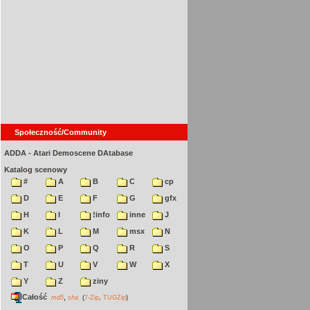
Społeczność/Community
ADDA - Atari Demoscene DAtabase
Katalog scenowy
#
A
B
C
cp
D
E
F
G
gfx
H
I
!info
inne
J
K
L
M
msx
N
O
P
Q
R
S
T
U
V
W
X
Y
Z
ziny
Całość
,
md5
sha
(
7-Zip
,
TUGZip
)