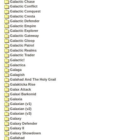
Galactic Chase
Galactic Conflict
Galactic Conquest
Galactic Cresta
Galactic Defender
Galactic Empire
Galactic Explorer
Galactic Gateway
Galactic Gloop
Galactic Patrol
Galactic Realms
Galactic Trader
Galactic!
Galactica
Galaga
Galagish
Galahad And The Holy Grail
Galakticka Rise
Galax Attack
Galaxi Barkonid
Galaxia
Galaxian (v1)
Galaxian (v2)
Galaxian (v3)
Galaxy
Galaxy Defender
Galaxy II
Galaxy Showdown
Gallahad