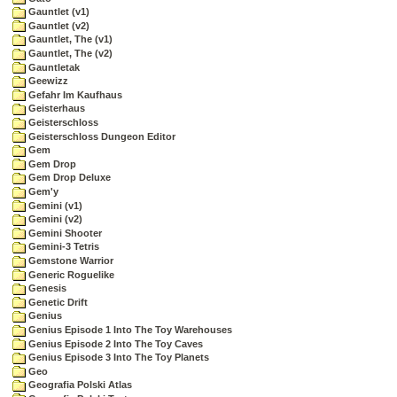
Gauntlet (v1)
Gauntlet (v2)
Gauntlet, The (v1)
Gauntlet, The (v2)
Gauntletak
Geewizz
Gefahr Im Kaufhaus
Geisterhaus
Geisterschloss
Geisterschloss Dungeon Editor
Gem
Gem Drop
Gem Drop Deluxe
Gem'y
Gemini (v1)
Gemini (v2)
Gemini Shooter
Gemini-3 Tetris
Gemstone Warrior
Generic Roguelike
Genesis
Genetic Drift
Genius
Genius Episode 1 Into The Toy Warehouses
Genius Episode 2 Into The Toy Caves
Genius Episode 3 Into The Toy Planets
Geo
Geografia Polski Atlas