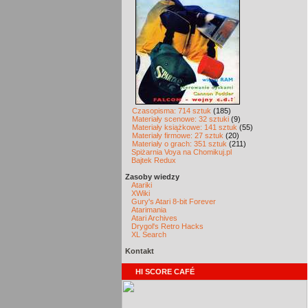
Czasopisma: 714 sztuk
(185)
Materiały scenowe: 32 sztuki
(9)
Materiały książkowe: 141 sztuk
(55)
Materiały firmowe: 27 sztuk
(20)
Materiały o grach: 351 sztuk
(211)
Spiżarnia Voya na Chomikuj.pl
Bajtek Redux
Zasoby wiedzy
Atariki
XWiki
Gury's Atari 8-bit Forever
Atarimania
Atari Archives
Drygol's Retro Hacks
XL Search
Kontakt
HI SCORE CAFÉ