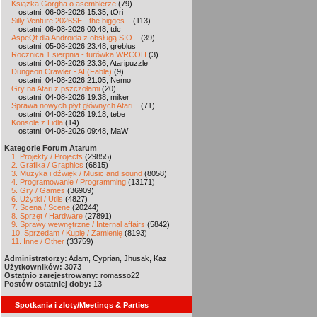
Książka Gorgha o asemblerze
(79)
ostatni: 06-08-2026 15:35, tOri
Silly Venture 2026SE - the bigges...
(113)
ostatni: 06-08-2026 00:48, tdc
AspeQt dla Androida z obsługą SIO...
(39)
ostatni: 05-08-2026 23:48, greblus
Rocznica 1 sierpnia - turówka WRCOH
(3)
ostatni: 04-08-2026 23:36, Ataripuzzle
Dungeon Crawler - AI (Fable)
(9)
ostatni: 04-08-2026 21:05, Nemo
Gry na Atari z pszczołami
(20)
ostatni: 04-08-2026 19:38, miker
Sprawa nowych płyt głównych Atari...
(71)
ostatni: 04-08-2026 19:18, tebe
Konsole z Lidla
(14)
ostatni: 04-08-2026 09:48, MaW
Kategorie Forum Atarum
1. Projekty / Projects
(29855)
2. Grafika / Graphics
(6815)
3. Muzyka i dźwięk / Music and sound
(8058)
4. Programowanie / Programming
(13171)
5. Gry / Games
(36909)
6. Użytki / Utils
(4827)
7. Scena / Scene
(20244)
8. Sprzęt / Hardware
(27891)
9. Sprawy wewnętrzne / Internal affairs
(5842)
10. Sprzedam / Kupię / Zamienię
(8193)
11. Inne / Other
(33759)
Administratorzy:
Adam, Cyprian, Jhusak, Kaz
Użytkowników:
3073
Ostatnio zarejestrowany:
romasso22
Postów ostatniej doby:
13
Spotkania i zloty/Meetings & Parties