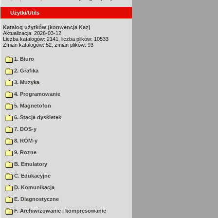
Użytki/Utils
Katalog użytków (konwencja Kaz)
Aktualizacja: 2026-03-12
Liczba katalogów: 2141, liczba plików: 10533
Zmian katalogów: 52, zmian plików: 93
1. Biuro
2. Grafika
3. Muzyka
4. Programowanie
5. Magnetofon
6. Stacja dyskietek
7. DOS-y
8. ROM-y
9. Rozne
B. Emulatory
C. Edukacyjne
D. Komunikacja
E. Diagnostyczne
F. Archiwizowanie i kompresowanie