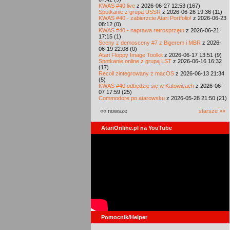
KWAS #40 live
z 2026-06-27 12:53 (167)
Spotkanie z grupą USSR
z 2026-06-26 19:36 (11)
KWAS #40 - zabierzcie Atari Portfolio!
z 2026-06-23
08:12 (0)
KWAS #40 - naprawa retrosprzętu
z 2026-06-21
17:15 (1)
Sceny z demosceny #7 z Bigerem i MBR
z 2026-
06-19 22:08 (0)
Atari Floppy Image Toolkit
z 2026-06-17 13:51 (9)
Spotkanie online z grupą LST
z 2026-06-16 16:32
(17)
Recoil zintegrowany z macOS
z 2026-06-13 21:34
(5)
KWAS #40 odbędzie się w Katowicach
z 2026-06-
07 17:59 (25)
Commodore po atarowsku
z 2026-05-28 21:50 (21)
«« nowsze
starsze »»
AtariOnline.pl na YouTube
Pomocnik/Helper