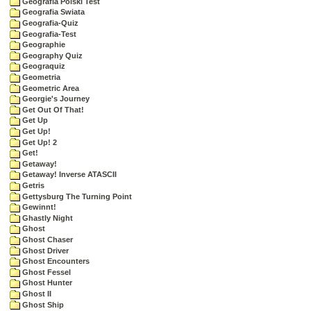
Geografia Polski Test
Geografia Swiata
Geografia-Quiz
Geografia-Test
Geographie
Geography Quiz
Geograquiz
Geometria
Geometric Area
Georgie's Journey
Get Out Of That!
Get Up
Get Up!
Get Up! 2
Get!
Getaway!
Getaway! Inverse ATASCII
Getris
Gettysburg The Turning Point
Gewinnt!
Ghastly Night
Ghost
Ghost Chaser
Ghost Driver
Ghost Encounters
Ghost Fessel
Ghost Hunter
Ghost II
Ghost Ship