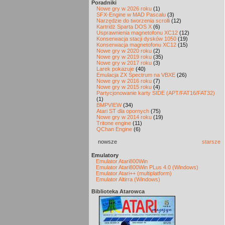
Poradniki
Nowe gry w 2026 roku
(1)
SFX-Engine w MAD Pascalu
(3)
Narzędzie do tworzenia scrolli
(12)
Kartridż Sparta DOS X
(6)
Usprawnienia magnetofonu XC12
(12)
Konserwacja stacji dysków 1050
(19)
Konserwacja magnetofonu XC12
(15)
Nowe gry w 2020 roku
(2)
Nowe gry w 2019 roku
(35)
Nowe gry w 2017 roku
(3)
Larek pokazuje
(40)
Emulacja ZX Spectrum na VBXE
(26)
Nowe gry w 2016 roku
(7)
Nowe gry w 2015 roku
(4)
Partycjonowanie karty SIDE (APT/FAT16/FAT32)
(1)
BMPVIEW
(34)
Atari ST dla opornych
(75)
Nowe gry w 2014 roku
(19)
Tritone engine
(11)
QChan Engine
(6)
nowsze
starsze
Emulatory
Emulator Atari800Win
Emulator Atari800Win PLus 4.0 (Windows)
Emulator Atari++ (multiplatform)
Emulator Altirra (Windows)
Biblioteka Atarowca