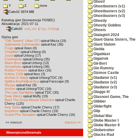
Ghost!
Y
Z
inne
Ghostbusters (v1)
Ghostbusters (v2)
Całość 3074 MB
Ghostbusters (v3)
Katalog gier (konwencja TOSEC)
Ghostly
Aktualizacja: 2021-07-11
Ghostly Goblins
Całość
,
md5
sha
(
7-Zip
,
TUGZip
)
Ghosts
Gialagish 2024
Opisy gier
Giant Giana Sisters, The
"Old Towers" (Atari ST)
opisał Misza (19)
Giant Slalom
Submarine Commander
opisał Kaz (36)
Frogs
opisał Xeen (0)
Gielda
Choplifter!
opisał Urborg (0)
Gigablast
Joust
opisał Urborg (17)
Gigatrek
Commando
opisał Urborg (35)
Mario Bros
opisał Urborg (13)
Gil-Bert
Xenophobe
opisał Urborg (36)
Gin Rummy
Robbo Forever
opisał tbxx (16)
Gizmos Castle
Kolony 2106
opisał tbxx (3)
Gladiator (v1)
Archon II: Adept
opisał Urborg/TDC (9)
Spitfire Ace/Hellcat Ace
opisał Farscape (9)
Gladiator (v2)
Wyspa
opisał Kaz (9)
Gladiator (v3)
Archon
opisał Urborg/TDC (16)
Glaggs It!
The Last Starfighter
opisał TDC (30)
Dwie Wieże
opisał Muffy (19)
Glasnost Game, The
Basil The Great Mouse Detective
opisał Charlie
Glibber
Cherry (125)
Gliderfight
Inny Świat
opisał Charlie Cherry (17)
Inspektor
opisał Charlie Cherry (19)
Glip
Grand Prix Simulator
opisał Charlie Cherry (16)
Global War
Globe Master I
«« nowsze
starsze »»
Globe Master II
Globetrotter
Wewnętrzne/Internals
Glucks-Rad