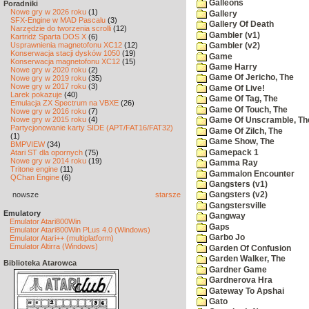
Galleons
Poradniki
Nowe gry w 2026 roku
(1)
Gallery
SFX-Engine w MAD Pascalu
(3)
Gallery Of Death
Narzędzie do tworzenia scrolli
(12)
Gambler (v1)
Kartridż Sparta DOS X
(6)
Usprawnienia magnetofonu XC12
(12)
Gambler (v2)
Konserwacja stacji dysków 1050
(19)
Game
Konserwacja magnetofonu XC12
(15)
Game Harry
Nowe gry w 2020 roku
(2)
Game Of Jericho, The
Nowe gry w 2019 roku
(35)
Nowe gry w 2017 roku
(3)
Game Of Live!
Larek pokazuje
(40)
Game Of Tag, The
Emulacja ZX Spectrum na VBXE
(26)
Game Of Touch, The
Nowe gry w 2016 roku
(7)
Nowe gry w 2015 roku
(4)
Game Of Unscramble, Th
Partycjonowanie karty SIDE (APT/FAT16/FAT32)
Game Of Zilch, The
(1)
Game Show, The
BMPVIEW
(34)
Gamepack 1
Atari ST dla opornych
(75)
Nowe gry w 2014 roku
(19)
Gamma Ray
Tritone engine
(11)
Gammalon Encounter
QChan Engine
(6)
Gangsters (v1)
nowsze
starsze
Gangsters (v2)
Gangstersville
Emulatory
Gangway
Emulator Atari800Win
Gaps
Emulator Atari800Win PLus 4.0 (Windows)
Garbo Jo
Emulator Atari++ (multiplatform)
Emulator Altirra (Windows)
Garden Of Confusion
Garden Walker, The
Biblioteka Atarowca
Gardner Game
Gardnerova Hra
Gateway To Apshai
Gato