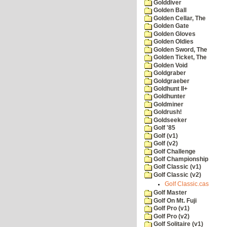
Golddiver
Golden Ball
Golden Cellar, The
Golden Gate
Golden Gloves
Golden Oldies
Golden Sword, The
Golden Ticket, The
Golden Void
Goldgraber
Goldgraeber
Goldhunt II+
Goldhunter
Goldminer
Goldrush!
Goldseeker
Golf '85
Golf (v1)
Golf (v2)
Golf Challenge
Golf Championship
Golf Classic (v1)
Golf Classic (v2)
Golf Classic.cas
Golf Master
Golf On Mt. Fuji
Golf Pro (v1)
Golf Pro (v2)
Golf Solitaire (v1)