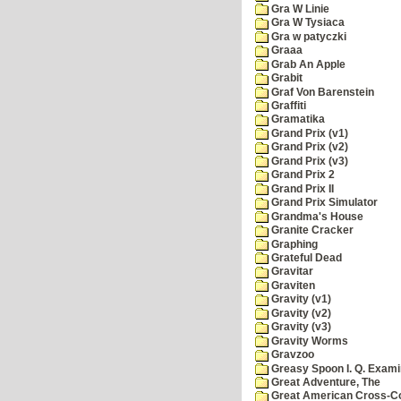
Gra W Linie
Gra W Tysiaca
Gra w patyczki
Graaa
Grab An Apple
Grabit
Graf Von Barenstein
Graffiti
Gramatika
Grand Prix (v1)
Grand Prix (v2)
Grand Prix (v3)
Grand Prix 2
Grand Prix II
Grand Prix Simulator
Grandma's House
Granite Cracker
Graphing
Grateful Dead
Gravitar
Graviten
Gravity (v1)
Gravity (v2)
Gravity (v3)
Gravity Worms
Gravzoo
Greasy Spoon I. Q. Exami
Great Adventure, The
Great American Cross-Co