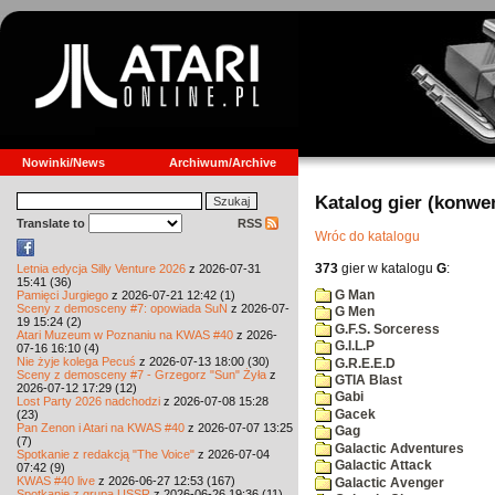
Nowinki/News
Archiwum/Archive
Katalog gier (konwe
Translate to
RSS
Wróc do katalogu
373
gier w katalogu
G
:
Letnia edycja Silly Venture 2026
z 2026-07-31
15:41 (36)
G Man
Pamięci Jurgiego
z 2026-07-21 12:42 (1)
Sceny z demosceny #7: opowiada SuN
z 2026-07-
G Men
19 15:24 (2)
G.F.S. Sorceress
Atari Muzeum w Poznaniu na KWAS #40
z 2026-
G.I.L.P
07-16 16:10 (4)
Nie żyje kolega Pecuś
z 2026-07-13 18:00 (30)
G.R.E.E.D
Sceny z demosceny #7 - Grzegorz "Sun" Żyła
z
GTIA Blast
2026-07-12 17:29 (12)
Gabi
Lost Party 2026 nadchodzi
z 2026-07-08 15:28
Gacek
(23)
Pan Zenon i Atari na KWAS #40
z 2026-07-07 13:25
Gag
(7)
Galactic Adventures
Spotkanie z redakcją "The Voice"
z 2026-07-04
Galactic Attack
07:42 (9)
KWAS #40 live
z 2026-06-27 12:53 (167)
Galactic Avenger
Spotkanie z grupą USSR
z 2026-06-26 19:36 (11)