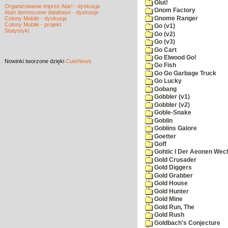
Glut!
Organizowanie imprez Atari - dyskusja
Gnom Factory
Atari demoscene database - dyskusja
Gnome Ranger
Colony Mobile - dyskusja
Colony Mobile - projekt
Go (v1)
Statystyki
Go (v2)
Go (v3)
Go Cart
Go Elwood Go!
Nowinki
tworzone dzięki
CuteNews
Go Fish
Go Go Garbage Truck
Go Lucky
Gobang
Gobbler (v1)
Gobbler (v2)
Goble-Snake
Goblin
Goblins Galore
Goetter
Goff
Gohtic I Der Aeonen Wec
Gold Crusader
Gold Diggers
Gold Grabber
Gold House
Gold Hunter
Gold Mine
Gold Run, The
Gold Rush
Goldbach's Conjecture