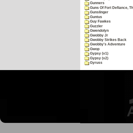
Gunners
Guns Of Fort Defiance, T
Gunslinger
Guntus
Guy Fawkes
Guzzler
Gwendolyn
Gwobby Jr
Gwobby Strikes Back
Gwobby's Adventure
Gwop
Gypsy (v1)
Gypsy (v2)
Gyruss