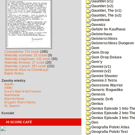
Gauntlet (v1)
Gauntlet (v2)
Gauntlet, The (v1)
Gauntlet, The (v2)
Gauntletak
Geewizz
Gefahr Im Kaufhaus
Geisterhaus
Geisterschloss
Geisterschloss Dungeon 
Gem
Czasopisma: 714 sztuk
(185)
Gem Drop
Materiały scenowe: 32 sztuki
(9)
Gem Drop Deluxe
Materiały książkowe: 141 sztuk
(55)
Gem'y
Materiały firmowe: 27 sztuk
(20)
Materiały o grach: 351 sztuk
(211)
Gemini (v1)
Spiżarnia Voya na Chomikuj.pl
Gemini (v2)
Bajtek Redux
Gemini Shooter
Zasoby wiedzy
Gemini-3 Tetris
Atariki
Gemstone Warrior
XWiki
Generic Roguelike
Gury's Atari 8-bit Forever
Genesis
Atarimania
Atari Archives
Genetic Drift
Drygol's Retro Hacks
Genius
XL Search
Genius Episode 1 Into T
Kontakt
Genius Episode 2 Into Th
Genius Episode 3 Into The
HI SCORE CAFÉ
Geo
Geografia Polski Atlas
Geografia Polski Test