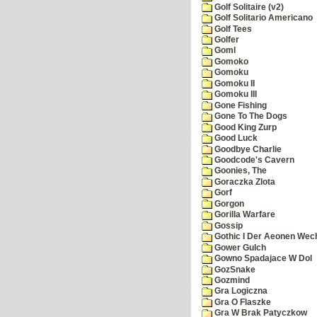
Golf Solitaire (v2)
Golf Solitario Americano
Golf Tees
Golfer
Goml
Gomoko
Gomoku
Gomoku II
Gomoku III
Gone Fishing
Gone To The Dogs
Good King Zurp
Good Luck
Goodbye Charlie
Goodcode's Cavern
Goonies, The
Goraczka Zlota
Gorf
Gorgon
Gorilla Warfare
Gossip
Gothic I Der Aeonen Wec
Gower Gulch
Gowno Spadajace W Dol
GozSnake
Gozmind
Gra Logiczna
Gra O Flaszke
Gra W Brak Patyczkow