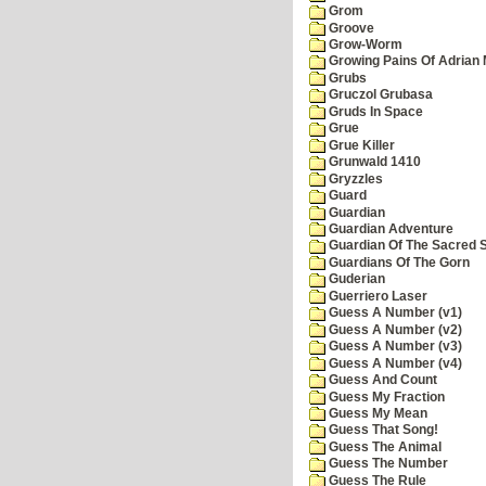
Grom
Groove
Grow-Worm
Growing Pains Of Adrian 
Grubs
Gruczol Grubasa
Gruds In Space
Grue
Grue Killer
Grunwald 1410
Gryzzles
Guard
Guardian
Guardian Adventure
Guardian Of The Sacred 
Guardians Of The Gorn
Guderian
Guerriero Laser
Guess A Number (v1)
Guess A Number (v2)
Guess A Number (v3)
Guess A Number (v4)
Guess And Count
Guess My Fraction
Guess My Mean
Guess That Song!
Guess The Animal
Guess The Number
Guess The Rule