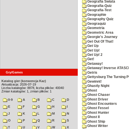
Geografia Swiata
Geografia-Quiz
Geografia-Test
Geographie
Geography Quiz
Geograquiz
Geometria
Geometric Area
Georgie's Journey
Get Out Of That!
Get Up
Get Up!
Get Up! 2
Get!
Getaway!
Getaway! Inverse ATASCI
Gry/Games
Getris
Gettysburg The Turning P
Katalog gier (konwencja Kaz)
Gewinnt!
Aktualizacja: 2026-07-19
Ghastly Night
Liczba katalogów: 8878, liczba plików: 40040
Ghost
Zmian katalogów: 1, zmian plików: 1
Ghost Chaser
Ghost Driver
0-9
A
B
C
D
Ghost Encounters
E
F
G
H
I
Ghost Fessel
Ghost Hunter
J
K
L
M
N
Ghost II
O
P
Q
R
S
Ghost Ship
Ghost Writer
T
U
V
W
X