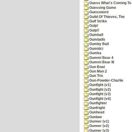
Guess What's Coming To 
Guessing Game
Guessword
Guild Of Thieves, The
Gulf Strike
Gulp!
Gulp!!
Gumball
Gumballs
Gumby Ball
Gumidci
Gumka
Gummi Bear 4
Gummi Bear III
Gun Boat
Gun Man 2
Gun Tris
Gun-Powder-Charlie
Gunfight (v1)
Gunfight (v2)
Gunfight (v3)
Gunfight (v4)
Gunfighter
Gunfright
Gunhead
Gunlaw
Gunner (v1)
Gunner (v2)
Gunner (v3)