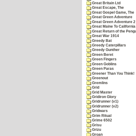
Great Britain Ltd
Great Escape, The
Great Gospel Game, The
Great Green Adventure
Great Green Adventure 2
Great Maine To California
Great Return of the Pengu
Great War 1914
Greedy Bat
Greedy Caterpillars
Greedy Gunther
Green Beret
Green Fingers
Green Goblins
Green Paras
Greener Than You Think!
Greenout
Gremlins
Grid
Grid Master
Gridiron Glory
Gridrunner (v1)
Gridrunner (v2)
Gridwars
Grim Ritual
Grime 6502
Grisu
Grizu
Groan