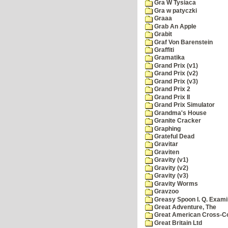
Gra W Tysiaca
Gra w patyczki
Graaa
Grab An Apple
Grabit
Graf Von Barenstein
Graffiti
Gramatika
Grand Prix (v1)
Grand Prix (v2)
Grand Prix (v3)
Grand Prix 2
Grand Prix II
Grand Prix Simulator
Grandma's House
Granite Cracker
Graphing
Grateful Dead
Gravitar
Graviten
Gravity (v1)
Gravity (v2)
Gravity (v3)
Gravity Worms
Gravzoo
Greasy Spoon I. Q. Exami
Great Adventure, The
Great American Cross-Co
Great Britain Ltd