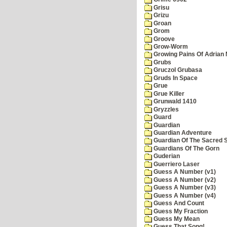
Grisu
Grizu
Groan
Grom
Groove
Grow-Worm
Growing Pains Of Adrian 
Grubs
Gruczol Grubasa
Gruds In Space
Grue
Grue Killer
Grunwald 1410
Gryzzles
Guard
Guardian
Guardian Adventure
Guardian Of The Sacred 
Guardians Of The Gorn
Guderian
Guerriero Laser
Guess A Number (v1)
Guess A Number (v2)
Guess A Number (v3)
Guess A Number (v4)
Guess And Count
Guess My Fraction
Guess My Mean
Guess That Song!