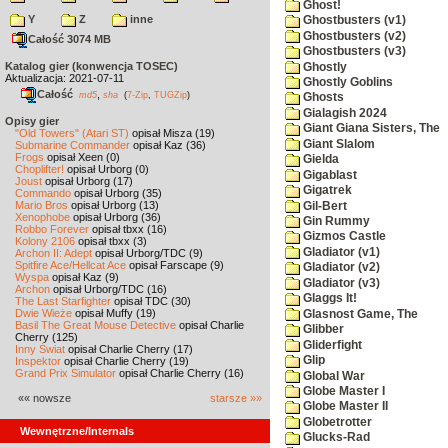
Ghost!
Y
Z
inne
Ghostbusters (v1)
Ghostbusters (v2)
Całość 3074 MB
Ghostbusters (v3)
Katalog gier (konwencja TOSEC)
Ghostly
Aktualizacja: 2021-07-11
Ghostly Goblins
Całość
,
md5
sha
(
7-Zip
,
TUGZip
)
Ghosts
Gialagish 2024
Opisy gier
Giant Giana Sisters, The
"Old Towers" (Atari ST)
opisał Misza (19)
Giant Slalom
Submarine Commander
opisał Kaz (36)
Frogs
opisał Xeen (0)
Gielda
Choplifter!
opisał Urborg (0)
Gigablast
Joust
opisał Urborg (17)
Gigatrek
Commando
opisał Urborg (35)
Mario Bros
opisał Urborg (13)
Gil-Bert
Xenophobe
opisał Urborg (36)
Gin Rummy
Robbo Forever
opisał tbxx (16)
Gizmos Castle
Kolony 2106
opisał tbxx (3)
Gladiator (v1)
Archon II: Adept
opisał Urborg/TDC (9)
Spitfire Ace/Hellcat Ace
opisał Farscape (9)
Gladiator (v2)
Wyspa
opisał Kaz (9)
Gladiator (v3)
Archon
opisał Urborg/TDC (16)
Glaggs It!
The Last Starfighter
opisał TDC (30)
Dwie Wieże
opisał Muffy (19)
Glasnost Game, The
Basil The Great Mouse Detective
opisał Charlie
Glibber
Cherry (125)
Gliderfight
Inny Świat
opisał Charlie Cherry (17)
Glip
Inspektor
opisał Charlie Cherry (19)
Grand Prix Simulator
opisał Charlie Cherry (16)
Global War
Globe Master I
«« nowsze
starsze »»
Globe Master II
Globetrotter
Wewnętrzne/Internals
Glucks-Rad