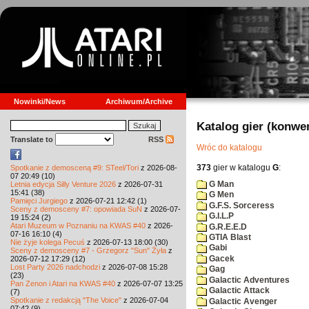
Nowinki/News
Archiwum/Archive
Katalog gier (konwe
Translate to
RSS
Wróc do katalogu
373
gier w katalogu
G
:
Spotkanie z demosceną #9: STeel/Tori
z 2026-08-
07 20:49 (10)
G Man
Letnia edycja Silly Venture 2026
z 2026-07-31
15:41 (38)
G Men
Pamięci Jurgiego
z 2026-07-21 12:42 (1)
G.F.S. Sorceress
Sceny z demosceny #7: opowiada SuN
z 2026-07-
G.I.L.P
19 15:24 (2)
Atari Muzeum w Poznaniu na KWAS #40
z 2026-
G.R.E.E.D
07-16 16:10 (4)
GTIA Blast
Nie żyje kolega Pecuś
z 2026-07-13 18:00 (30)
Gabi
Sceny z demosceny #7 - Grzegorz "Sun" Żyła
z
Gacek
2026-07-12 17:29 (12)
Lost Party 2026 nadchodzi
z 2026-07-08 15:28
Gag
(23)
Galactic Adventures
Pan Zenon i Atari na KWAS #40
z 2026-07-07 13:25
Galactic Attack
(7)
Spotkanie z redakcją "The Voice"
z 2026-07-04
Galactic Avenger
07:42 (9)