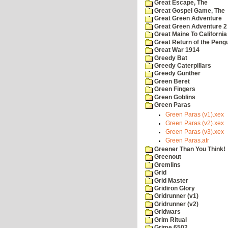
Great Escape, The
Great Gospel Game, The
Great Green Adventure
Great Green Adventure 2
Great Maine To California
Great Return of the Pengu
Great War 1914
Greedy Bat
Greedy Caterpillars
Greedy Gunther
Green Beret
Green Fingers
Green Goblins
Green Paras
Green Paras (v1).xex
Green Paras (v2).xex
Green Paras (v3).xex
Green Paras.atr
Greener Than You Think!
Greenout
Gremlins
Grid
Grid Master
Gridiron Glory
Gridrunner (v1)
Gridrunner (v2)
Gridwars
Grim Ritual
Grime 6502