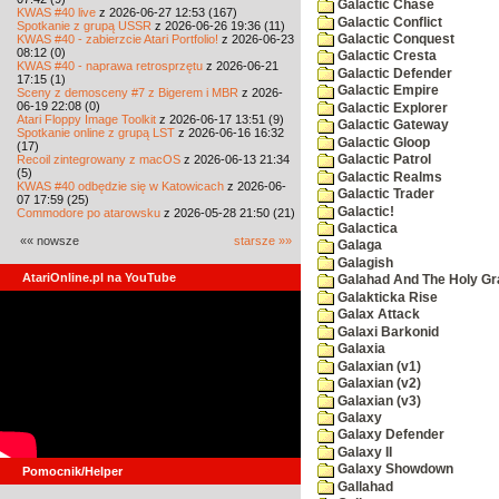
Galactic Chase
KWAS #40 live
z 2026-06-27 12:53 (167)
Galactic Conflict
Spotkanie z grupą USSR
z 2026-06-26 19:36 (11)
KWAS #40 - zabierzcie Atari Portfolio!
z 2026-06-23
Galactic Conquest
08:12 (0)
Galactic Cresta
KWAS #40 - naprawa retrosprzętu
z 2026-06-21
Galactic Defender
17:15 (1)
Galactic Empire
Sceny z demosceny #7 z Bigerem i MBR
z 2026-
06-19 22:08 (0)
Galactic Explorer
Atari Floppy Image Toolkit
z 2026-06-17 13:51 (9)
Galactic Gateway
Spotkanie online z grupą LST
z 2026-06-16 16:32
Galactic Gloop
(17)
Recoil zintegrowany z macOS
z 2026-06-13 21:34
Galactic Patrol
(5)
Galactic Realms
KWAS #40 odbędzie się w Katowicach
z 2026-06-
Galactic Trader
07 17:59 (25)
Galactic!
Commodore po atarowsku
z 2026-05-28 21:50 (21)
Galactica
«« nowsze
starsze »»
Galaga
Galagish
AtariOnline.pl na YouTube
Galahad And The Holy Gra
Galakticka Rise
Galax Attack
Galaxi Barkonid
Galaxia
Galaxian (v1)
Galaxian (v2)
Galaxian (v3)
Galaxy
Galaxy Defender
Galaxy II
Galaxy Showdown
Pomocnik/Helper
Gallahad