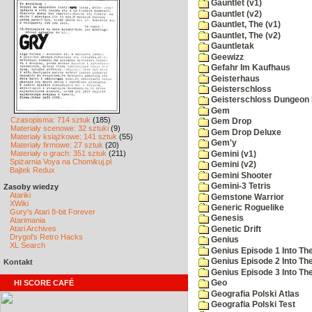
Gauntlet (v1)
Gauntlet (v2)
Gauntlet, The (v1)
Gauntlet, The (v2)
Gauntletak
Geewizz
Gefahr Im Kaufhaus
Geisterhaus
Geisterschloss
Geisterschloss Dungeon 
Gem
Czasopisma: 714 sztuk
(185)
Gem Drop
Materiały scenowe: 32 sztuki
(9)
Gem Drop Deluxe
Materiały książkowe: 141 sztuk
(55)
Gem'y
Materiały firmowe: 27 sztuk
(20)
Materiały o grach: 351 sztuk
(211)
Gemini (v1)
Spiżarnia Voya na Chomikuj.pl
Gemini (v2)
Bajtek Redux
Gemini Shooter
Gemini-3 Tetris
Zasoby wiedzy
Atariki
Gemstone Warrior
XWiki
Generic Roguelike
Gury's Atari 8-bit Forever
Genesis
Atarimania
Atari Archives
Genetic Drift
Drygol's Retro Hacks
Genius
XL Search
Genius Episode 1 Into T
Genius Episode 2 Into Th
Kontakt
Genius Episode 3 Into The
HI SCORE CAFÉ
Geo
Geografia Polski Atlas
Geografia Polski Test