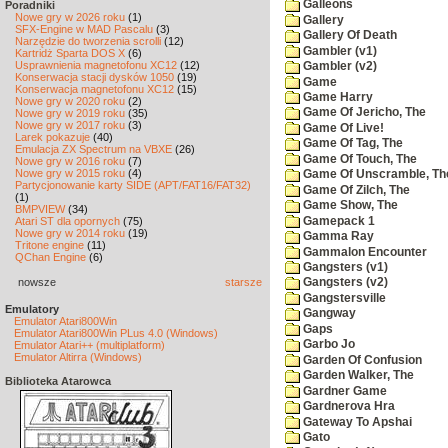
Galleons
Poradniki
Nowe gry w 2026 roku
(1)
Gallery
SFX-Engine w MAD Pascalu
(3)
Gallery Of Death
Narzędzie do tworzenia scrolli
(12)
Gambler (v1)
Kartridż Sparta DOS X
(6)
Usprawnienia magnetofonu XC12
(12)
Gambler (v2)
Konserwacja stacji dysków 1050
(19)
Game
Konserwacja magnetofonu XC12
(15)
Game Harry
Nowe gry w 2020 roku
(2)
Game Of Jericho, The
Nowe gry w 2019 roku
(35)
Nowe gry w 2017 roku
(3)
Game Of Live!
Larek pokazuje
(40)
Game Of Tag, The
Emulacja ZX Spectrum na VBXE
(26)
Game Of Touch, The
Nowe gry w 2016 roku
(7)
Nowe gry w 2015 roku
(4)
Game Of Unscramble, Th
Partycjonowanie karty SIDE (APT/FAT16/FAT32)
Game Of Zilch, The
(1)
Game Show, The
BMPVIEW
(34)
Gamepack 1
Atari ST dla opornych
(75)
Nowe gry w 2014 roku
(19)
Gamma Ray
Tritone engine
(11)
Gammalon Encounter
QChan Engine
(6)
Gangsters (v1)
nowsze
starsze
Gangsters (v2)
Gangstersville
Emulatory
Gangway
Emulator Atari800Win
Gaps
Emulator Atari800Win PLus 4.0 (Windows)
Garbo Jo
Emulator Atari++ (multiplatform)
Emulator Altirra (Windows)
Garden Of Confusion
Garden Walker, The
Biblioteka Atarowca
Gardner Game
Gardnerova Hra
Gateway To Apshai
Gato