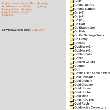
Glut!
Organizowanie imprez Atari - dyskusja
Gnom Factory
Atari demoscene database - dyskusja
Gnome Ranger
Colony Mobile - dyskusja
Colony Mobile - projekt
Go (v1)
Statystyki
Go (v2)
Go (v3)
Go Cart
Go Elwood Go!
Nowinki
tworzone dzięki
CuteNews
Go Fish
Go Go Garbage Truck
Go Lucky
Gobang
Gobbler (v1)
Gobbler (v2)
Goble-Snake
Goblin
Goblins Galore
Goetter
Goff
Gohtic I Der Aeonen Wec
Gold Crusader
Gold Diggers
Gold Grabber
Gold House
Gold Hunter
Gold Mine
Gold Run, The
Gold Rush
Goldbach's Conjecture