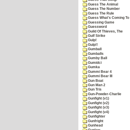
Guess The Animal
Guess The Number
Guess The Rule
Guess What's Coming To 
Guessing Game
Guessword
Guild Of Thieves, The
Gulf Strike
Gulp!
Gulp!!
Gumball
Gumballs
Gumby Ball
Gumidci
Gumka
Gummi Bear 4
Gummi Bear III
Gun Boat
Gun Man 2
Gun Tris
Gun-Powder-Charlie
Gunfight (v1)
Gunfight (v2)
Gunfight (v3)
Gunfight (v4)
Gunfighter
Gunfright
Gunhead
Gunlaw