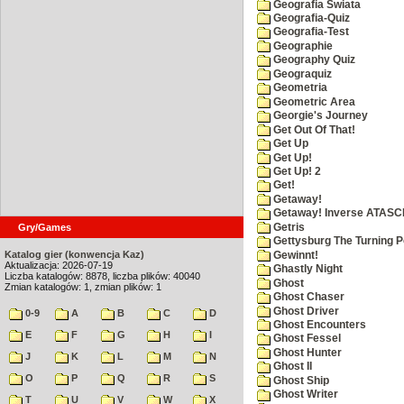
Geografia Swiata
Geografia-Quiz
Geografia-Test
Geographie
Geography Quiz
Geograquiz
Geometria
Geometric Area
Georgie's Journey
Get Out Of That!
Get Up
Get Up!
Get Up! 2
Get!
Getaway!
Getaway! Inverse ATASCI
Getris
Gry/Games
Gettysburg The Turning P
Katalog gier (konwencja Kaz)
Gewinnt!
Aktualizacja: 2026-07-19
Ghastly Night
Liczba katalogów: 8878, liczba plików: 40040
Ghost
Zmian katalogów: 1, zmian plików: 1
Ghost Chaser
Ghost Driver
0-9
A
B
C
D
Ghost Encounters
E
F
G
H
I
Ghost Fessel
Ghost Hunter
J
K
L
M
N
Ghost II
O
P
Q
R
S
Ghost Ship
Ghost Writer
T
U
V
W
X