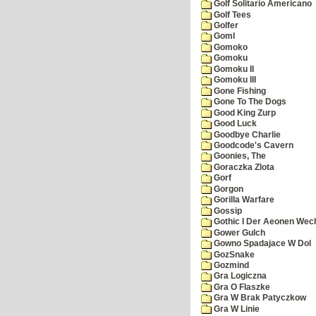
Golf Solitario Americano
Golf Tees
Golfer
Goml
Gomoko
Gomoku
Gomoku II
Gomoku III
Gone Fishing
Gone To The Dogs
Good King Zurp
Good Luck
Goodbye Charlie
Goodcode's Cavern
Goonies, The
Goraczka Zlota
Gorf
Gorgon
Gorilla Warfare
Gossip
Gothic I Der Aeonen Wec
Gower Gulch
Gowno Spadajace W Dol
GozSnake
Gozmind
Gra Logiczna
Gra O Flaszke
Gra W Brak Patyczkow
Gra W Linie