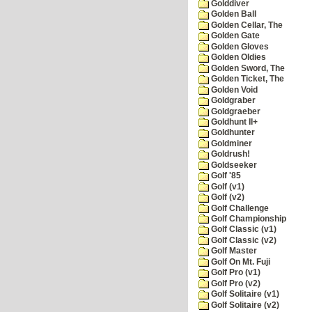
Golddiver
Golden Ball
Golden Cellar, The
Golden Gate
Golden Gloves
Golden Oldies
Golden Sword, The
Golden Ticket, The
Golden Void
Goldgraber
Goldgraeber
Goldhunt II+
Goldhunter
Goldminer
Goldrush!
Goldseeker
Golf '85
Golf (v1)
Golf (v2)
Golf Challenge
Golf Championship
Golf Classic (v1)
Golf Classic (v2)
Golf Master
Golf On Mt. Fuji
Golf Pro (v1)
Golf Pro (v2)
Golf Solitaire (v1)
Golf Solitaire (v2)