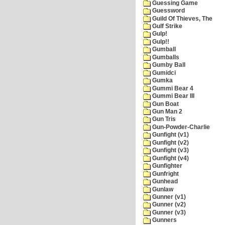
Guessing Game
Guessword
Guild Of Thieves, The
Gulf Strike
Gulp!
Gulp!!
Gumball
Gumballs
Gumby Ball
Gumidci
Gumka
Gummi Bear 4
Gummi Bear III
Gun Boat
Gun Man 2
Gun Tris
Gun-Powder-Charlie
Gunfight (v1)
Gunfight (v2)
Gunfight (v3)
Gunfight (v4)
Gunfighter
Gunfright
Gunhead
Gunlaw
Gunner (v1)
Gunner (v2)
Gunner (v3)
Gunners