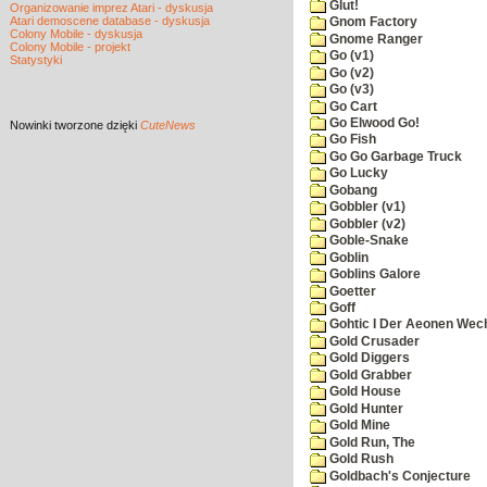
Glut!
Organizowanie imprez Atari - dyskusja
Atari demoscene database - dyskusja
Gnom Factory
Colony Mobile - dyskusja
Gnome Ranger
Colony Mobile - projekt
Go (v1)
Statystyki
Go (v2)
Go (v3)
Go Cart
Go Elwood Go!
Nowinki
tworzone dzięki
CuteNews
Go Fish
Go Go Garbage Truck
Go Lucky
Gobang
Gobbler (v1)
Gobbler (v2)
Goble-Snake
Goblin
Goblins Galore
Goetter
Goff
Gohtic I Der Aeonen Wec
Gold Crusader
Gold Diggers
Gold Grabber
Gold House
Gold Hunter
Gold Mine
Gold Run, The
Gold Rush
Goldbach's Conjecture