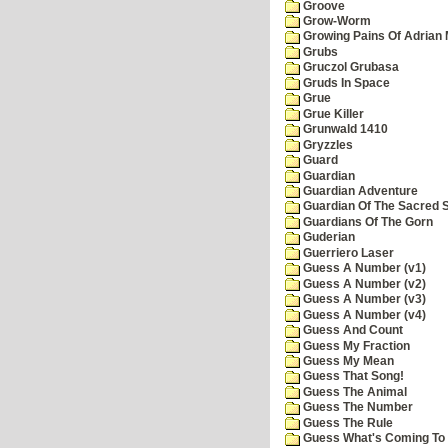
Groove
Grow-Worm
Growing Pains Of Adrian 
Grubs
Gruczol Grubasa
Gruds In Space
Grue
Grue Killer
Grunwald 1410
Gryzzles
Guard
Guardian
Guardian Adventure
Guardian Of The Sacred 
Guardians Of The Gorn
Guderian
Guerriero Laser
Guess A Number (v1)
Guess A Number (v2)
Guess A Number (v3)
Guess A Number (v4)
Guess And Count
Guess My Fraction
Guess My Mean
Guess That Song!
Guess The Animal
Guess The Number
Guess The Rule
Guess What's Coming To 