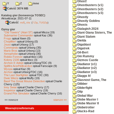
Ghost!
Y
Z
inne
Ghostbusters (v1)
Całość 3074 MB
Ghostbusters (v2)
Ghostbusters (v3)
Katalog gier (konwencja TOSEC)
Ghostly
Aktualizacja: 2021-07-11
Ghostly Goblins
Całość
,
md5
sha
(
7-Zip
,
TUGZip
)
Ghosts
Gialagish 2024
Opisy gier
"Old Towers" (Atari ST)
opisał Misza (19)
Giant Giana Sisters, The
Submarine Commander
opisał Kaz (36)
Giant Slalom
Frogs
opisał Xeen (0)
Gielda
Choplifter!
opisał Urborg (0)
Gigablast
Joust
opisał Urborg (17)
Commando
opisał Urborg (35)
Gigatrek
Mario Bros
opisał Urborg (13)
Gil-Bert
Xenophobe
opisał Urborg (36)
Gin Rummy
Robbo Forever
opisał tbxx (16)
Kolony 2106
opisał tbxx (3)
Gizmos Castle
Archon II: Adept
opisał Urborg/TDC (9)
Gladiator (v1)
Spitfire Ace/Hellcat Ace
opisał Farscape (9)
Gladiator (v2)
Wyspa
opisał Kaz (9)
Gladiator (v3)
Archon
opisał Urborg/TDC (16)
The Last Starfighter
opisał TDC (30)
Glaggs It!
Dwie Wieże
opisał Muffy (19)
Glasnost Game, The
Basil The Great Mouse Detective
opisał Charlie
Glibber
Cherry (125)
Inny Świat
opisał Charlie Cherry (17)
Gliderfight
Inspektor
opisał Charlie Cherry (19)
Glip
Grand Prix Simulator
opisał Charlie Cherry (16)
Global War
Globe Master I
«« nowsze
starsze »»
Globe Master II
Globetrotter
Wewnętrzne/Internals
Glucks-Rad