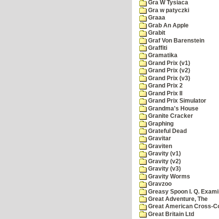
Gra W Tysiaca
Gra w patyczki
Graaa
Grab An Apple
Grabit
Graf Von Barenstein
Graffiti
Gramatika
Grand Prix (v1)
Grand Prix (v2)
Grand Prix (v3)
Grand Prix 2
Grand Prix II
Grand Prix Simulator
Grandma's House
Granite Cracker
Graphing
Grateful Dead
Gravitar
Graviten
Gravity (v1)
Gravity (v2)
Gravity (v3)
Gravity Worms
Gravzoo
Greasy Spoon I. Q. Exami
Great Adventure, The
Great American Cross-Co
Great Britain Ltd