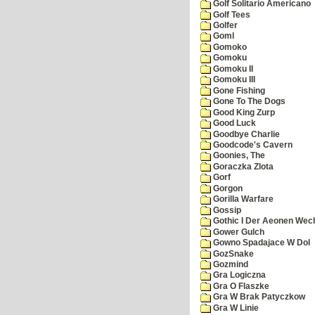
Golf Solitario Americano
Golf Tees
Golfer
Goml
Gomoko
Gomoku
Gomoku II
Gomoku III
Gone Fishing
Gone To The Dogs
Good King Zurp
Good Luck
Goodbye Charlie
Goodcode's Cavern
Goonies, The
Goraczka Zlota
Gorf
Gorgon
Gorilla Warfare
Gossip
Gothic I Der Aeonen Wec
Gower Gulch
Gowno Spadajace W Dol
GozSnake
Gozmind
Gra Logiczna
Gra O Flaszke
Gra W Brak Patyczkow
Gra W Linie