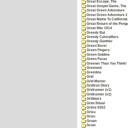
Great Escape, The
Great Gospel Game, The
Great Green Adventure
Great Green Adventure 2
Great Maine To California
Great Return of the Pengu
Great War 1914
Greedy Bat
Greedy Caterpillars
Greedy Gunther
Green Beret
Green Fingers
Green Goblins
Green Paras
Greener Than You Think!
Greenout
Gremlins
Grid
Grid Master
Gridiron Glory
Gridrunner (v1)
Gridrunner (v2)
Gridwars
Grim Ritual
Grime 6502
Grisu
Grizu
Groan
Grom