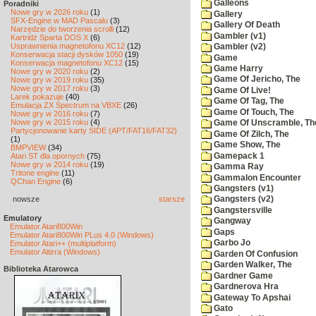
Galleons
Poradniki
Nowe gry w 2026 roku
(1)
Gallery
SFX-Engine w MAD Pascalu
(3)
Gallery Of Death
Narzędzie do tworzenia scrolli
(12)
Gambler (v1)
Kartridż Sparta DOS X
(6)
Usprawnienia magnetofonu XC12
(12)
Gambler (v2)
Konserwacja stacji dysków 1050
(19)
Game
Konserwacja magnetofonu XC12
(15)
Game Harry
Nowe gry w 2020 roku
(2)
Game Of Jericho, The
Nowe gry w 2019 roku
(35)
Nowe gry w 2017 roku
(3)
Game Of Live!
Larek pokazuje
(40)
Game Of Tag, The
Emulacja ZX Spectrum na VBXE
(26)
Game Of Touch, The
Nowe gry w 2016 roku
(7)
Nowe gry w 2015 roku
(4)
Game Of Unscramble, Th
Partycjonowanie karty SIDE (APT/FAT16/FAT32)
Game Of Zilch, The
(1)
Game Show, The
BMPVIEW
(34)
Gamepack 1
Atari ST dla opornych
(75)
Nowe gry w 2014 roku
(19)
Gamma Ray
Tritone engine
(11)
Gammalon Encounter
QChan Engine
(6)
Gangsters (v1)
nowsze
starsze
Gangsters (v2)
Gangstersville
Emulatory
Gangway
Emulator Atari800Win
Gaps
Emulator Atari800Win PLus 4.0 (Windows)
Garbo Jo
Emulator Atari++ (multiplatform)
Emulator Altirra (Windows)
Garden Of Confusion
Garden Walker, The
Biblioteka Atarowca
Gardner Game
Gardnerova Hra
Gateway To Apshai
Gato