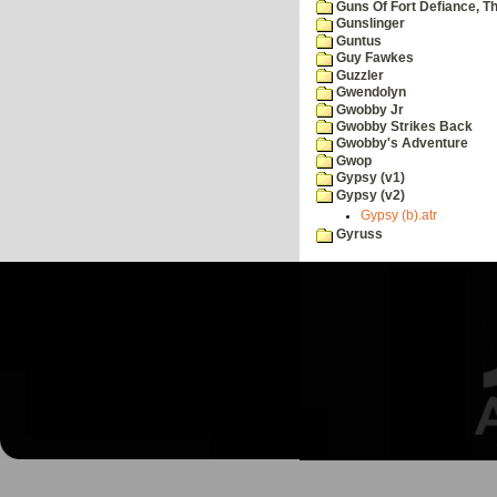
Guns Of Fort Defiance, T
Gunslinger
Guntus
Guy Fawkes
Guzzler
Gwendolyn
Gwobby Jr
Gwobby Strikes Back
Gwobby's Adventure
Gwop
Gypsy (v1)
Gypsy (v2)
Gypsy (b).atr
Gyruss