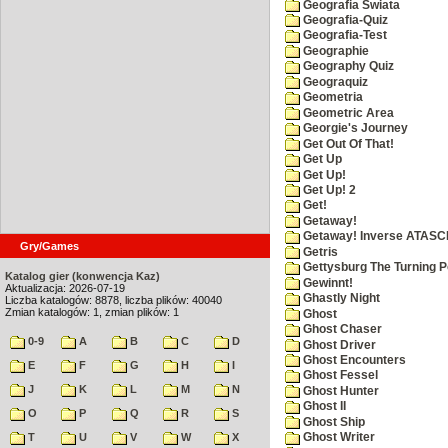
Geografia Swiata
Geografia-Quiz
Geografia-Test
Geographie
Geography Quiz
Geograquiz
Geometria
Geometric Area
Georgie's Journey
Get Out Of That!
Get Up
Get Up!
Get Up! 2
Get!
Getaway!
Getaway! Inverse ATASCI
Gry/Games
Getris
Gettysburg The Turning P
Katalog gier (konwencja Kaz)
Gewinnt!
Aktualizacja: 2026-07-19
Ghastly Night
Liczba katalogów: 8878, liczba plików: 40040
Zmian katalogów: 1, zmian plików: 1
Ghost
Ghost Chaser
0-9
A
B
C
D
Ghost Driver
Ghost Encounters
E
F
G
H
I
Ghost Fessel
J
K
L
M
N
Ghost Hunter
Ghost II
O
P
Q
R
S
Ghost Ship
T
U
V
W
X
Ghost Writer