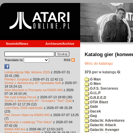
Nowinki/News
Archiwum/Archive
Katalog gier (konwe
Translate to
RSS
Wróc do katalogu
373
gier w katalogu
G
:
Letnia edycja Silly Venture 2026
z 2026-07-31
15:41 (36)
G Man
Pamięci Jurgiego
z 2026-07-21 12:42 (1)
Sceny z demosceny #7: opowiada SuN
z 2026-07-
G Men
19 15:24 (2)
G.F.S. Sorceress
Atari Muzeum w Poznaniu na KWAS #40
z 2026-
G.I.L.P
07-16 16:10 (4)
Nie żyje kolega Pecuś
z 2026-07-13 18:00 (30)
G.R.E.E.D
Sceny z demosceny #7 - Grzegorz "Sun" Żyła
z
GTIA Blast
2026-07-12 17:29 (12)
Gabi
Lost Party 2026 nadchodzi
z 2026-07-08 15:28
Gacek
(23)
Pan Zenon i Atari na KWAS #40
z 2026-07-07 13:25
Gag
(7)
Galactic Adventures
Spotkanie z redakcją "The Voice"
z 2026-07-04
Galactic Attack
07:42 (9)
KWAS #40 live
z 2026-06-27 12:53 (167)
Galactic Avenger
Spotkanie z grupą USSR
z 2026-06-26 19:36 (11)