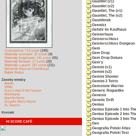
Gauntlet (v1)
Gauntlet (v2)
Gauntlet, The (v1)
Gauntlet, The (v2)
Gauntletak
Geewizz
Gefahr Im Kaufhaus
Geisterhaus
Geisterschloss
Geisterschloss Dungeon 
Gem
Czasopisma: 714 sztuk
(185)
Gem Drop
Materiały scenowe: 32 sztuki
(9)
Gem Drop Deluxe
Materiały książkowe: 141 sztuk
(55)
Materiały firmowe: 27 sztuk
(20)
Gem'y
Materiały o grach: 351 sztuk
(211)
Gemini (v1)
Spiżarnia Voya na Chomikuj.pl
Gemini (v2)
Bajtek Redux
Gemini Shooter
Zasoby wiedzy
Gemini-3 Tetris
Atariki
Gemstone Warrior
XWiki
Gury's Atari 8-bit Forever
Generic Roguelike
Atarimania
Genesis
Atari Archives
Genetic Drift
Drygol's Retro Hacks
Genius
XL Search
Genius Episode 1 Into T
Kontakt
Genius Episode 2 Into Th
Genius Episode 3 Into The
HI SCORE CAFÉ
Geo
Geografia Polski Atlas
Geografia Polski Test