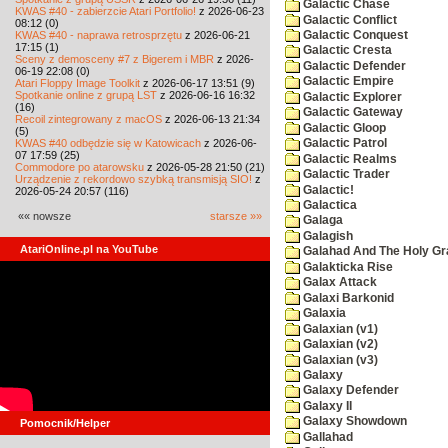
Galactic Chase
KWAS #40 - zabierzcie Atari Portfolio!
z 2026-06-23
Galactic Conflict
08:12 (0)
KWAS #40 - naprawa retrosprzętu
z 2026-06-21
Galactic Conquest
17:15 (1)
Galactic Cresta
Sceny z demosceny #7 z Bigerem i MBR
z 2026-
Galactic Defender
06-19 22:08 (0)
Galactic Empire
Atari Floppy Image Toolkit
z 2026-06-17 13:51 (9)
Spotkanie online z grupą LST
z 2026-06-16 16:32
Galactic Explorer
(16)
Galactic Gateway
Recoil zintegrowany z macOS
z 2026-06-13 21:34
Galactic Gloop
(5)
KWAS #40 odbędzie się w Katowicach
z 2026-06-
Galactic Patrol
07 17:59 (25)
Galactic Realms
Commodore po atarowsku
z 2026-05-28 21:50 (21)
Galactic Trader
Urządzenie z rekordowo szybką transmisją SIO!
z
Galactic!
2026-05-24 20:57 (116)
Galactica
«« nowsze
starsze »»
Galaga
Galagish
AtariOnline.pl na YouTube
Galahad And The Holy Gra
Galakticka Rise
Galax Attack
Galaxi Barkonid
Galaxia
Galaxian (v1)
Galaxian (v2)
Galaxian (v3)
Galaxy
Galaxy Defender
Galaxy II
Galaxy Showdown
Pomocnik/Helper
Gallahad