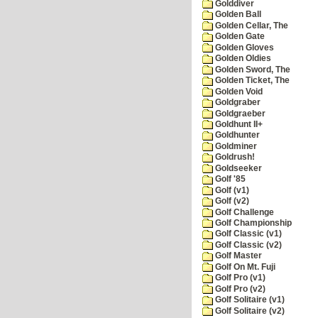
Golddiver
Golden Ball
Golden Cellar, The
Golden Gate
Golden Gloves
Golden Oldies
Golden Sword, The
Golden Ticket, The
Golden Void
Goldgraber
Goldgraeber
Goldhunt II+
Goldhunter
Goldminer
Goldrush!
Goldseeker
Golf '85
Golf (v1)
Golf (v2)
Golf Challenge
Golf Championship
Golf Classic (v1)
Golf Classic (v2)
Golf Master
Golf On Mt. Fuji
Golf Pro (v1)
Golf Pro (v2)
Golf Solitaire (v1)
Golf Solitaire (v2)