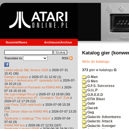
Nowinki/News
Archiwum/Archive
Katalog gier (konwe
Translate to
RSS
Wróc do katalogu
373
gier w katalogu
G
:
Letnia edycja Silly Venture 2026
z 2026-07-31
15:41 (36)
G Man
Pamięci Jurgiego
z 2026-07-21 12:42 (1)
Sceny z demosceny #7: opowiada SuN
z 2026-07-
G Men
19 15:24 (2)
G.F.S. Sorceress
Atari Muzeum w Poznaniu na KWAS #40
z 2026-
G.I.L.P
07-16 16:10 (4)
Nie żyje kolega Pecuś
z 2026-07-13 18:00 (30)
G.R.E.E.D
Sceny z demosceny #7 - Grzegorz "Sun" Żyła
z
GTIA Blast
2026-07-12 17:29 (12)
Gabi
Lost Party 2026 nadchodzi
z 2026-07-08 15:28
Gacek
(23)
Pan Zenon i Atari na KWAS #40
z 2026-07-07 13:25
Gag
(7)
Galactic Adventures
Spotkanie z redakcją "The Voice"
z 2026-07-04
Galactic Attack
07:42 (9)
KWAS #40 live
z 2026-06-27 12:53 (167)
Galactic Avenger
Spotkanie z grupą USSR
z 2026-06-26 19:36 (11)