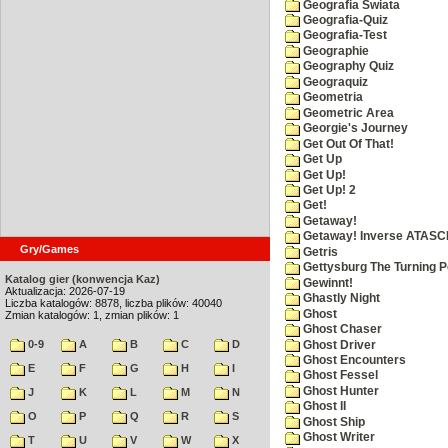
Geografia Swiata
Geografia-Quiz
Geografia-Test
Geographie
Geography Quiz
Geograquiz
Geometria
Geometric Area
Georgie's Journey
Get Out Of That!
Get Up
Get Up!
Get Up! 2
Get!
Getaway!
Getaway! Inverse ATASCI
Gry/Games
Getris
Gettysburg The Turning P
Katalog gier (konwencja Kaz)
Gewinnt!
Aktualizacja: 2026-07-19
Ghastly Night
Liczba katalogów: 8878, liczba plików: 40040
Ghost
Zmian katalogów: 1, zmian plików: 1
Ghost Chaser
0-9
A
B
C
D
Ghost Driver
Ghost Encounters
E
F
G
H
I
Ghost Fessel
Ghost Hunter
J
K
L
M
N
Ghost II
O
P
Q
R
S
Ghost Ship
Ghost Writer
T
U
V
W
X