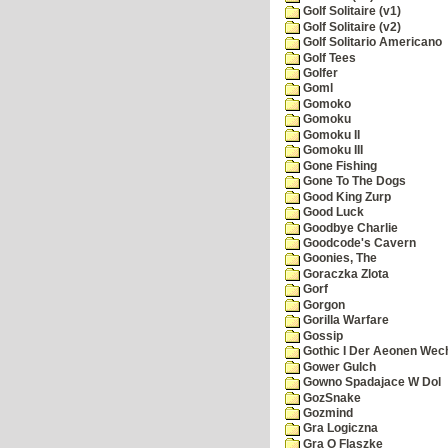
Golf Solitaire (v1)
Golf Solitaire (v2)
Golf Solitario Americano
Golf Tees
Golfer
Goml
Gomoko
Gomoku
Gomoku II
Gomoku III
Gone Fishing
Gone To The Dogs
Good King Zurp
Good Luck
Goodbye Charlie
Goodcode's Cavern
Goonies, The
Goraczka Zlota
Gorf
Gorgon
Gorilla Warfare
Gossip
Gothic I Der Aeonen Wec
Gower Gulch
Gowno Spadajace W Dol
GozSnake
Gozmind
Gra Logiczna
Gra O Flaszke