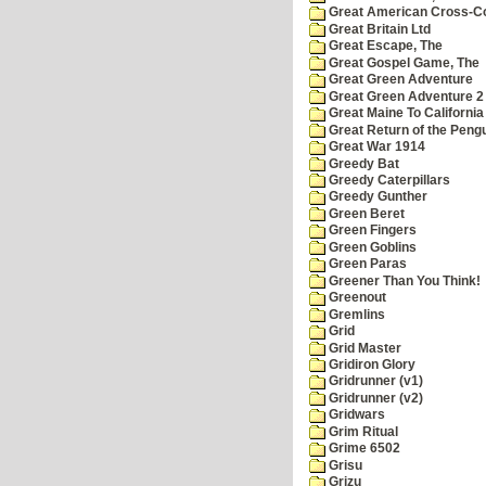
Great American Cross-Co
Great Britain Ltd
Great Escape, The
Great Gospel Game, The
Great Green Adventure
Great Green Adventure 2
Great Maine To California
Great Return of the Pengu
Great War 1914
Greedy Bat
Greedy Caterpillars
Greedy Gunther
Green Beret
Green Fingers
Green Goblins
Green Paras
Greener Than You Think!
Greenout
Gremlins
Grid
Grid Master
Gridiron Glory
Gridrunner (v1)
Gridrunner (v2)
Gridwars
Grim Ritual
Grime 6502
Grisu
Grizu