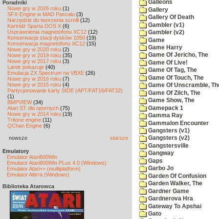
Galleons
Poradniki
Nowe gry w 2026 roku
(1)
Gallery
SFX-Engine w MAD Pascalu
(3)
Gallery Of Death
Narzędzie do tworzenia scrolli
(12)
Gambler (v1)
Kartridż Sparta DOS X
(6)
Usprawnienia magnetofonu XC12
(12)
Gambler (v2)
Konserwacja stacji dysków 1050
(19)
Game
Konserwacja magnetofonu XC12
(15)
Game Harry
Nowe gry w 2020 roku
(2)
Game Of Jericho, The
Nowe gry w 2019 roku
(35)
Nowe gry w 2017 roku
(3)
Game Of Live!
Larek pokazuje
(40)
Game Of Tag, The
Emulacja ZX Spectrum na VBXE
(26)
Game Of Touch, The
Nowe gry w 2016 roku
(7)
Nowe gry w 2015 roku
(4)
Game Of Unscramble, Th
Partycjonowanie karty SIDE (APT/FAT16/FAT32)
Game Of Zilch, The
(1)
Game Show, The
BMPVIEW
(34)
Gamepack 1
Atari ST dla opornych
(75)
Nowe gry w 2014 roku
(19)
Gamma Ray
Tritone engine
(11)
Gammalon Encounter
QChan Engine
(6)
Gangsters (v1)
nowsze
starsze
Gangsters (v2)
Gangstersville
Emulatory
Gangway
Emulator Atari800Win
Gaps
Emulator Atari800Win PLus 4.0 (Windows)
Garbo Jo
Emulator Atari++ (multiplatform)
Emulator Altirra (Windows)
Garden Of Confusion
Garden Walker, The
Biblioteka Atarowca
Gardner Game
Gardnerova Hra
Gateway To Apshai
Gato