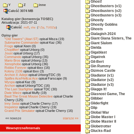
Ghost!
Y
Z
inne
Ghostbusters (v1)
Ghostbusters (v2)
Całość 3074 MB
Ghostbusters (v3)
Katalog gier (konwencja TOSEC)
Ghostly
Aktualizacja: 2021-07-11
Ghostly Goblins
Całość
,
md5
sha
(
7-Zip
,
TUGZip
)
Ghosts
Gialagish 2024
Opisy gier
Giant Giana Sisters, The
"Old Towers" (Atari ST)
opisał Misza (19)
Submarine Commander
opisał Kaz (36)
Giant Slalom
Frogs
opisał Xeen (0)
Gielda
Choplifter!
opisał Urborg (0)
Gigablast
Joust
opisał Urborg (17)
Commando
opisał Urborg (35)
Gigatrek
Mario Bros
opisał Urborg (13)
Gil-Bert
Xenophobe
opisał Urborg (36)
Gin Rummy
Robbo Forever
opisał tbxx (16)
Gizmos Castle
Kolony 2106
opisał tbxx (3)
Archon II: Adept
opisał Urborg/TDC (9)
Gladiator (v1)
Spitfire Ace/Hellcat Ace
opisał Farscape (9)
Gladiator (v2)
Wyspa
opisał Kaz (9)
Gladiator (v3)
Archon
opisał Urborg/TDC (16)
The Last Starfighter
opisał TDC (30)
Glaggs It!
Dwie Wieże
opisał Muffy (19)
Glasnost Game, The
Basil The Great Mouse Detective
opisał Charlie
Glibber
Cherry (125)
Gliderfight
Inny Świat
opisał Charlie Cherry (17)
Inspektor
opisał Charlie Cherry (19)
Glip
Grand Prix Simulator
opisał Charlie Cherry (16)
Global War
Globe Master I
«« nowsze
starsze »»
Globe Master II
Globetrotter
Wewnętrzne/Internals
Glucks-Rad