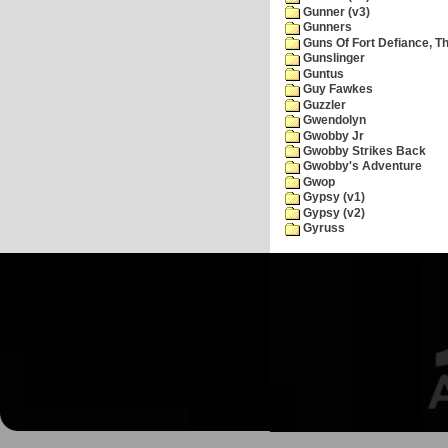
Gunner (v3)
Gunners
Guns Of Fort Defiance, T
Gunslinger
Guntus
Guy Fawkes
Guzzler
Gwendolyn
Gwobby Jr
Gwobby Strikes Back
Gwobby's Adventure
Gwop
Gypsy (v1)
Gypsy (v2)
Gyruss