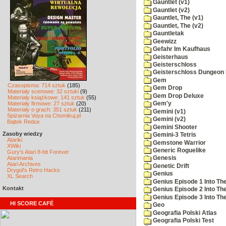
Gauntlet (v1)
Gauntlet (v2)
Gauntlet, The (v1)
Gauntlet, The (v2)
Gauntletak
Geewizz
Gefahr Im Kaufhaus
Geisterhaus
Geisterschloss
Geisterschloss Dungeon 
Gem
Czasopisma: 714 sztuk
(185)
Gem Drop
Materiały scenowe: 32 sztuki
(9)
Gem Drop Deluxe
Materiały książkowe: 141 sztuk
(55)
Materiały firmowe: 27 sztuk
(20)
Gem'y
Materiały o grach: 351 sztuk
(211)
Gemini (v1)
Spiżarnia Voya na Chomikuj.pl
Gemini (v2)
Bajtek Redux
Gemini Shooter
Zasoby wiedzy
Gemini-3 Tetris
Atariki
Gemstone Warrior
XWiki
Generic Roguelike
Gury's Atari 8-bit Forever
Atarimania
Genesis
Atari Archives
Genetic Drift
Drygol's Retro Hacks
Genius
XL Search
Genius Episode 1 Into T
Kontakt
Genius Episode 2 Into Th
Genius Episode 3 Into The
HI SCORE CAFÉ
Geo
Geografia Polski Atlas
Geografia Polski Test