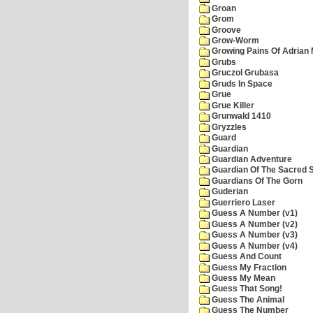
Groan
Grom
Groove
Grow-Worm
Growing Pains Of Adrian 
Grubs
Gruczol Grubasa
Gruds In Space
Grue
Grue Killer
Grunwald 1410
Gryzzles
Guard
Guardian
Guardian Adventure
Guardian Of The Sacred 
Guardians Of The Gorn
Guderian
Guerriero Laser
Guess A Number (v1)
Guess A Number (v2)
Guess A Number (v3)
Guess A Number (v4)
Guess And Count
Guess My Fraction
Guess My Mean
Guess That Song!
Guess The Animal
Guess The Number