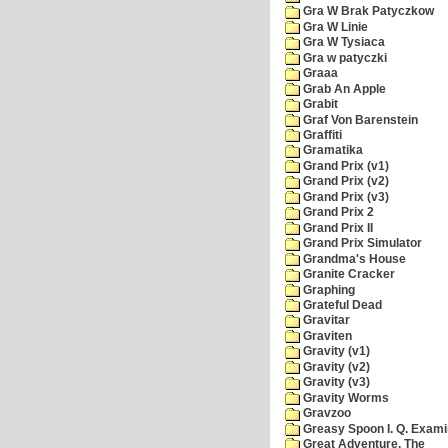
Gra W Brak Patyczkow
Gra W Linie
Gra W Tysiaca
Gra w patyczki
Graaa
Grab An Apple
Grabit
Graf Von Barenstein
Graffiti
Gramatika
Grand Prix (v1)
Grand Prix (v2)
Grand Prix (v3)
Grand Prix 2
Grand Prix II
Grand Prix Simulator
Grandma's House
Granite Cracker
Graphing
Grateful Dead
Gravitar
Graviten
Gravity (v1)
Gravity (v2)
Gravity (v3)
Gravity Worms
Gravzoo
Greasy Spoon I. Q. Exami
Great Adventure, The