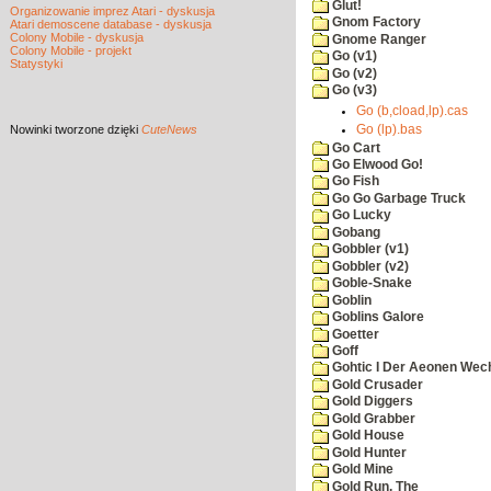
Glut!
Organizowanie imprez Atari - dyskusja
Gnom Factory
Atari demoscene database - dyskusja
Colony Mobile - dyskusja
Gnome Ranger
Colony Mobile - projekt
Go (v1)
Statystyki
Go (v2)
Go (v3)
Go (b,cload,lp).cas
Go (lp).bas
Nowinki
tworzone dzięki
CuteNews
Go Cart
Go Elwood Go!
Go Fish
Go Go Garbage Truck
Go Lucky
Gobang
Gobbler (v1)
Gobbler (v2)
Goble-Snake
Goblin
Goblins Galore
Goetter
Goff
Gohtic I Der Aeonen Wec
Gold Crusader
Gold Diggers
Gold Grabber
Gold House
Gold Hunter
Gold Mine
Gold Run, The