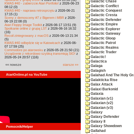
Galactic Chase
KWAS #40 - zabierzcie Atari Portfolio!
z 2026-06-23
Galactic Conflict
08:12 (0)
KWAS #40 - naprawa retrosprzętu
z 2026-06-21
Galactic Conquest
17:15 (1)
Galactic Cresta
Sceny z demosceny #7 z Bigerem i MBR
z 2026-
Galactic Defender
06-19 22:08 (0)
Galactic Empire
Atari Floppy Image Toolkit
z 2026-06-17 13:51 (9)
Spotkanie online z grupą LST
z 2026-06-16 16:32
Galactic Explorer
(16)
Galactic Gateway
Recoil zintegrowany z macOS
z 2026-06-13 21:34
Galactic Gloop
(5)
KWAS #40 odbędzie się w Katowicach
z 2026-06-
Galactic Patrol
07 17:59 (25)
Galactic Realms
Commodore po atarowsku
z 2026-05-28 21:50 (21)
Galactic Trader
Urządzenie z rekordowo szybką transmisją SIO!
z
Galactic!
2026-05-24 20:57 (116)
Galactica
«« nowsze
starsze »»
Galaga
Galagish
AtariOnline.pl na YouTube
Galahad And The Holy Gra
Galakticka Rise
Galax Attack
Galaxi Barkonid
Galaxia
Galaxian (v1)
Galaxian (v2)
Galaxian (v3)
Galaxy
Galaxy Defender
Galaxy II
Galaxy Showdown
Pomocnik/Helper
Gallahad