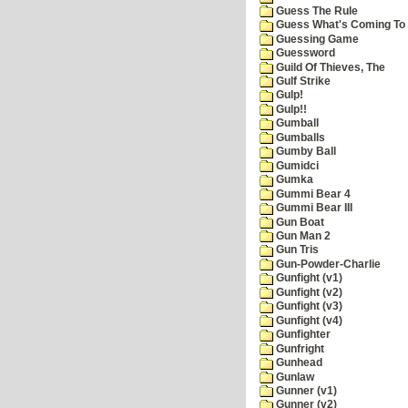
Guess The Rule
Guess What's Coming To 
Guessing Game
Guessword
Guild Of Thieves, The
Gulf Strike
Gulp!
Gulp!!
Gumball
Gumballs
Gumby Ball
Gumidci
Gumka
Gummi Bear 4
Gummi Bear III
Gun Boat
Gun Man 2
Gun Tris
Gun-Powder-Charlie
Gunfight (v1)
Gunfight (v2)
Gunfight (v3)
Gunfight (v4)
Gunfighter
Gunfright
Gunhead
Gunlaw
Gunner (v1)
Gunner (v2)