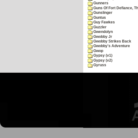
Gunners
Guns Of Fort Defiance, T
Gunslinger
Guntus
Guy Fawkes
Guzzler
Gwendolyn
Gwobby Jr
Gwobby Strikes Back
Gwobby's Adventure
Gwop
Gypsy (v1)
Gypsy (v2)
Gyruss