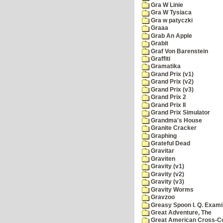
Gra W Linie
Gra W Tysiaca
Gra w patyczki
Graaa
Grab An Apple
Grabit
Graf Von Barenstein
Graffiti
Gramatika
Grand Prix (v1)
Grand Prix (v2)
Grand Prix (v3)
Grand Prix 2
Grand Prix II
Grand Prix Simulator
Grandma's House
Granite Cracker
Graphing
Grateful Dead
Gravitar
Graviten
Gravity (v1)
Gravity (v2)
Gravity (v3)
Gravity Worms
Gravzoo
Greasy Spoon I. Q. Exami
Great Adventure, The
Great American Cross-Co