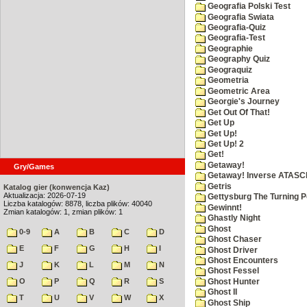
Geografia Polski Test
Geografia Swiata
Geografia-Quiz
Geografia-Test
Geographie
Geography Quiz
Geograquiz
Geometria
Geometric Area
Georgie's Journey
Get Out Of That!
Get Up
Get Up!
Get Up! 2
Get!
Getaway!
Gry/Games
Getaway! Inverse ATASCI
Getris
Katalog gier (konwencja Kaz)
Aktualizacja: 2026-07-19
Gettysburg The Turning P
Liczba katalogów: 8878, liczba plików: 40040
Gewinnt!
Zmian katalogów: 1, zmian plików: 1
Ghastly Night
Ghost
0-9
A
B
C
D
Ghost Chaser
E
F
G
H
I
Ghost Driver
Ghost Encounters
J
K
L
M
N
Ghost Fessel
O
P
Q
R
S
Ghost Hunter
Ghost II
T
U
V
W
X
Ghost Ship