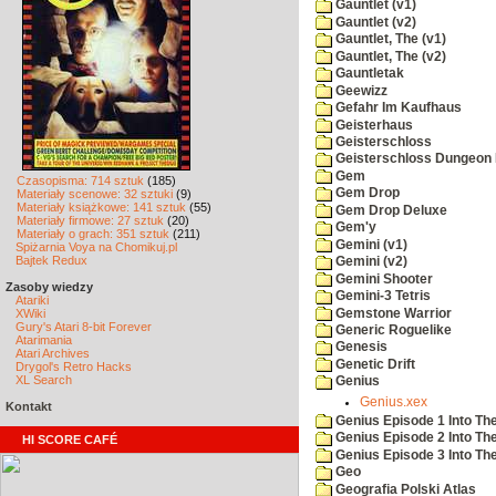
Gauntlet (v1)
Gauntlet (v2)
Gauntlet, The (v1)
Gauntlet, The (v2)
Gauntletak
Geewizz
Gefahr Im Kaufhaus
Geisterhaus
Geisterschloss
Geisterschloss Dungeon 
Gem
Czasopisma: 714 sztuk
(185)
Gem Drop
Materiały scenowe: 32 sztuki
(9)
Materiały książkowe: 141 sztuk
(55)
Gem Drop Deluxe
Materiały firmowe: 27 sztuk
(20)
Gem'y
Materiały o grach: 351 sztuk
(211)
Gemini (v1)
Spiżarnia Voya na Chomikuj.pl
Bajtek Redux
Gemini (v2)
Gemini Shooter
Zasoby wiedzy
Gemini-3 Tetris
Atariki
Gemstone Warrior
XWiki
Gury's Atari 8-bit Forever
Generic Roguelike
Atarimania
Genesis
Atari Archives
Genetic Drift
Drygol's Retro Hacks
XL Search
Genius
Genius.xex
Kontakt
Genius Episode 1 Into T
Genius Episode 2 Into Th
HI SCORE CAFÉ
Genius Episode 3 Into The
Geo
Geografia Polski Atlas