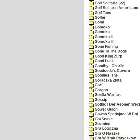
Golf Solitaire (v2)
Golf Solitario Americano
Golf Tees
Golfer
Goml
Gomoko
Gomoku
Gomoku II
Gomoku III
Gone Fishing
Gone To The Dogs
Good King Zurp
Good Luck
Goodbye Charlie
Goodcode's Cavern
Goonies, The
Goraczka Zlota
Gorf
Gorgon
Gorilla Warfare
Gossip
Gothic I Der Aeonen Wec
Gower Gulch
Gowno Spadajace W Dol
GozSnake
Gozmind
Gra Logiczna
Gra O Flaszke
Gra W Brak Patyczkow