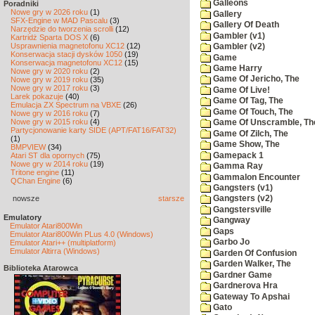
Galleons
Poradniki
Nowe gry w 2026 roku
(1)
Gallery
SFX-Engine w MAD Pascalu
(3)
Gallery Of Death
Narzędzie do tworzenia scrolli
(12)
Gambler (v1)
Kartridż Sparta DOS X
(6)
Usprawnienia magnetofonu XC12
(12)
Gambler (v2)
Konserwacja stacji dysków 1050
(19)
Game
Konserwacja magnetofonu XC12
(15)
Game Harry
Nowe gry w 2020 roku
(2)
Game Of Jericho, The
Nowe gry w 2019 roku
(35)
Nowe gry w 2017 roku
(3)
Game Of Live!
Larek pokazuje
(40)
Game Of Tag, The
Emulacja ZX Spectrum na VBXE
(26)
Game Of Touch, The
Nowe gry w 2016 roku
(7)
Nowe gry w 2015 roku
(4)
Game Of Unscramble, Th
Partycjonowanie karty SIDE (APT/FAT16/FAT32)
Game Of Zilch, The
(1)
Game Show, The
BMPVIEW
(34)
Gamepack 1
Atari ST dla opornych
(75)
Nowe gry w 2014 roku
(19)
Gamma Ray
Tritone engine
(11)
Gammalon Encounter
QChan Engine
(6)
Gangsters (v1)
nowsze
starsze
Gangsters (v2)
Gangstersville
Emulatory
Gangway
Emulator Atari800Win
Gaps
Emulator Atari800Win PLus 4.0 (Windows)
Garbo Jo
Emulator Atari++ (multiplatform)
Emulator Altirra (Windows)
Garden Of Confusion
Garden Walker, The
Biblioteka Atarowca
Gardner Game
Gardnerova Hra
Gateway To Apshai
Gato