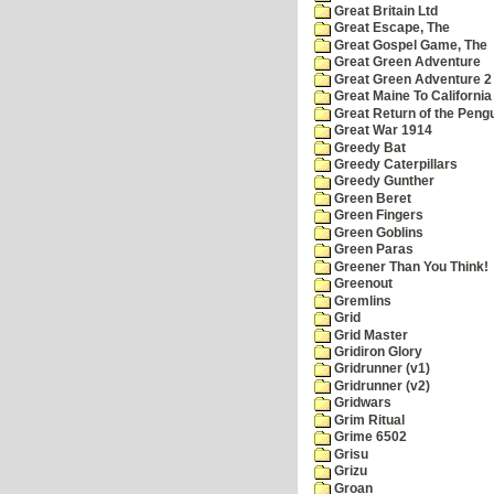
Great Britain Ltd
Great Escape, The
Great Gospel Game, The
Great Green Adventure
Great Green Adventure 2
Great Maine To California
Great Return of the Pengu
Great War 1914
Greedy Bat
Greedy Caterpillars
Greedy Gunther
Green Beret
Green Fingers
Green Goblins
Green Paras
Greener Than You Think!
Greenout
Gremlins
Grid
Grid Master
Gridiron Glory
Gridrunner (v1)
Gridrunner (v2)
Gridwars
Grim Ritual
Grime 6502
Grisu
Grizu
Groan