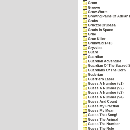
Grom
Groove
Grow-Worm
Growing Pains Of Adrian 
Grubs
Gruczol Grubasa
Gruds In Space
Grue
Grue Killer
Grunwald 1410
Gryzzles
Guard
Guardian
Guardian Adventure
Guardian Of The Sacred 
Guardians Of The Gorn
Guderian
Guerriero Laser
Guess A Number (v1)
Guess A Number (v2)
Guess A Number (v3)
Guess A Number (v4)
Guess And Count
Guess My Fraction
Guess My Mean
Guess That Song!
Guess The Animal
Guess The Number
Guess The Rule