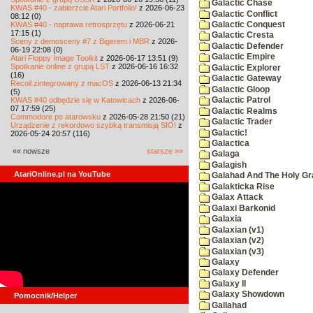
Galactic Chase
KWAS #40 - zabierzcie Atari Portfolio!
z 2026-06-23
Galactic Conflict
08:12 (0)
KWAS #40 - naprawa retrosprzętu
z 2026-06-21
Galactic Conquest
17:15 (1)
Galactic Cresta
Sceny z demosceny #7 z Bigerem i MBR
z 2026-
Galactic Defender
06-19 22:08 (0)
Galactic Empire
Atari Floppy Image Toolkit
z 2026-06-17 13:51 (9)
Spotkanie online z grupą LST
z 2026-06-16 16:32
Galactic Explorer
(16)
Galactic Gateway
Recoil zintegrowany z macOS
z 2026-06-13 21:34
Galactic Gloop
(5)
KWAS #40 odbędzie się w Katowicach
z 2026-06-
Galactic Patrol
07 17:59 (25)
Galactic Realms
Commodore po atarowsku
z 2026-05-28 21:50 (21)
Galactic Trader
Urządzenie z rekordowo szybką transmisją SIO!
z
Galactic!
2026-05-24 20:57 (116)
Galactica
«« nowsze
starsze »»
Galaga
Galagish
AtariOnline.pl na YouTube
Galahad And The Holy Gra
Galakticka Rise
Galax Attack
Galaxi Barkonid
Galaxia
Galaxian (v1)
Galaxian (v2)
Galaxian (v3)
Galaxy
Galaxy Defender
Galaxy II
Galaxy Showdown
Pomocnik/Helper
Gallahad