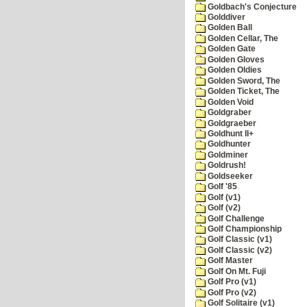
Goldbach's Conjecture
Golddiver
Golden Ball
Golden Cellar, The
Golden Gate
Golden Gloves
Golden Oldies
Golden Sword, The
Golden Ticket, The
Golden Void
Goldgraber
Goldgraeber
Goldhunt II+
Goldhunter
Goldminer
Goldrush!
Goldseeker
Golf '85
Golf (v1)
Golf (v2)
Golf Challenge
Golf Championship
Golf Classic (v1)
Golf Classic (v2)
Golf Master
Golf On Mt. Fuji
Golf Pro (v1)
Golf Pro (v2)
Golf Solitaire (v1)