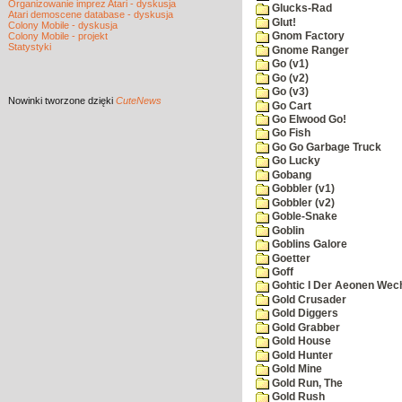
Organizowanie imprez Atari - dyskusja
Glucks-Rad
Atari demoscene database - dyskusja
Glut!
Colony Mobile - dyskusja
Colony Mobile - projekt
Gnom Factory
Statystyki
Gnome Ranger
Go (v1)
Go (v2)
Go (v3)
Nowinki
tworzone dzięki
CuteNews
Go Cart
Go Elwood Go!
Go Fish
Go Go Garbage Truck
Go Lucky
Gobang
Gobbler (v1)
Gobbler (v2)
Goble-Snake
Goblin
Goblins Galore
Goetter
Goff
Gohtic I Der Aeonen Wec
Gold Crusader
Gold Diggers
Gold Grabber
Gold House
Gold Hunter
Gold Mine
Gold Run, The
Gold Rush