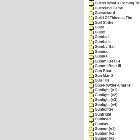
Guess What's Coming To 
Guessing Game
Guessword
Guild Of Thieves, The
Gulf Strike
Gulp!
Gulp!!
Gumball
Gumballs
Gumby Ball
Gumidci
Gumka
Gummi Bear 4
Gummi Bear III
Gun Boat
Gun Man 2
Gun Tris
Gun-Powder-Charlie
Gunfight (v1)
Gunfight (v2)
Gunfight (v3)
Gunfight (v4)
Gunfighter
Gunfright
Gunhead
Gunlaw
Gunner (v1)
Gunner (v2)
Gunner (v3)