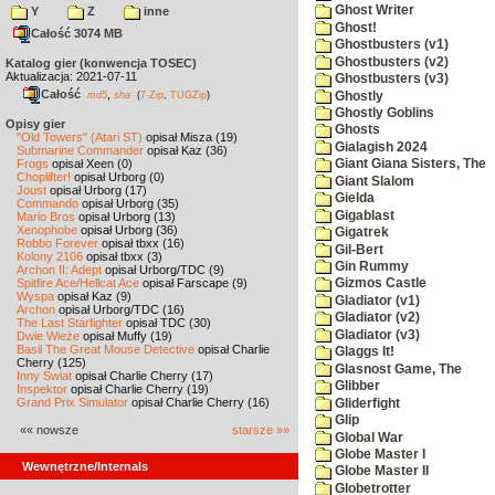
Ghost Writer
Y
Z
inne
Ghost!
Całość 3074 MB
Ghostbusters (v1)
Ghostbusters (v2)
Katalog gier (konwencja TOSEC)
Aktualizacja: 2021-07-11
Ghostbusters (v3)
Całość
,
Ghostly
md5
sha
(
7-Zip
,
TUGZip
)
Ghostly Goblins
Opisy gier
Ghosts
"Old Towers" (Atari ST)
opisał Misza (19)
Gialagish 2024
Submarine Commander
opisał Kaz (36)
Frogs
opisał Xeen (0)
Giant Giana Sisters, The
Choplifter!
opisał Urborg (0)
Giant Slalom
Joust
opisał Urborg (17)
Gielda
Commando
opisał Urborg (35)
Gigablast
Mario Bros
opisał Urborg (13)
Xenophobe
opisał Urborg (36)
Gigatrek
Robbo Forever
opisał tbxx (16)
Gil-Bert
Kolony 2106
opisał tbxx (3)
Gin Rummy
Archon II: Adept
opisał Urborg/TDC (9)
Spitfire Ace/Hellcat Ace
opisał Farscape (9)
Gizmos Castle
Wyspa
opisał Kaz (9)
Gladiator (v1)
Archon
opisał Urborg/TDC (16)
Gladiator (v2)
The Last Starfighter
opisał TDC (30)
Gladiator (v3)
Dwie Wieże
opisał Muffy (19)
Basil The Great Mouse Detective
opisał Charlie
Glaggs It!
Cherry (125)
Glasnost Game, The
Inny Świat
opisał Charlie Cherry (17)
Glibber
Inspektor
opisał Charlie Cherry (19)
Grand Prix Simulator
opisał Charlie Cherry (16)
Gliderfight
Glip
«« nowsze
starsze »»
Global War
Globe Master I
Wewnętrzne/Internals
Globe Master II
Globetrotter