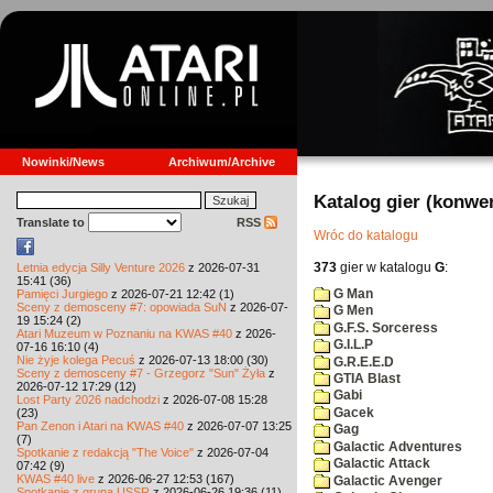
Nowinki/News
Archiwum/Archive
Katalog gier (konwe
Translate to
RSS
Wróc do katalogu
373
gier w katalogu
G
:
Letnia edycja Silly Venture 2026
z 2026-07-31
15:41 (36)
G Man
Pamięci Jurgiego
z 2026-07-21 12:42 (1)
Sceny z demosceny #7: opowiada SuN
z 2026-07-
G Men
19 15:24 (2)
G.F.S. Sorceress
Atari Muzeum w Poznaniu na KWAS #40
z 2026-
G.I.L.P
07-16 16:10 (4)
Nie żyje kolega Pecuś
z 2026-07-13 18:00 (30)
G.R.E.E.D
Sceny z demosceny #7 - Grzegorz "Sun" Żyła
z
GTIA Blast
2026-07-12 17:29 (12)
Gabi
Lost Party 2026 nadchodzi
z 2026-07-08 15:28
Gacek
(23)
Pan Zenon i Atari na KWAS #40
z 2026-07-07 13:25
Gag
(7)
Galactic Adventures
Spotkanie z redakcją "The Voice"
z 2026-07-04
Galactic Attack
07:42 (9)
KWAS #40 live
z 2026-06-27 12:53 (167)
Galactic Avenger
Spotkanie z grupą USSR
z 2026-06-26 19:36 (11)