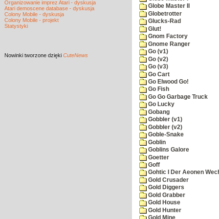
Organizowanie imprez Atari - dyskusja
Globe Master II
Atari demoscene database - dyskusja
Globetrotter
Colony Mobile - dyskusja
Colony Mobile - projekt
Glucks-Rad
Statystyki
Glut!
Gnom Factory
Gnome Ranger
Go (v1)
Nowinki
tworzone dzięki
CuteNews
Go (v2)
Go (v3)
Go Cart
Go Elwood Go!
Go Fish
Go Go Garbage Truck
Go Lucky
Gobang
Gobbler (v1)
Gobbler (v2)
Goble-Snake
Goblin
Goblins Galore
Goetter
Goff
Gohtic I Der Aeonen Wec
Gold Crusader
Gold Diggers
Gold Grabber
Gold House
Gold Hunter
Gold Mine