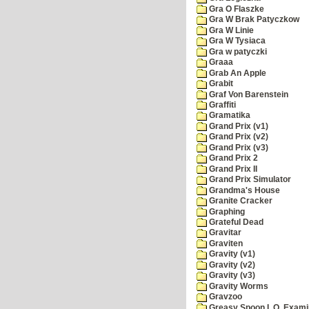
Gra O Flaszke
Gra W Brak Patyczkow
Gra W Linie
Gra W Tysiaca
Gra w patyczki
Graaa
Grab An Apple
Grabit
Graf Von Barenstein
Graffiti
Gramatika
Grand Prix (v1)
Grand Prix (v2)
Grand Prix (v3)
Grand Prix 2
Grand Prix II
Grand Prix Simulator
Grandma's House
Granite Cracker
Graphing
Grateful Dead
Gravitar
Graviten
Gravity (v1)
Gravity (v2)
Gravity (v3)
Gravity Worms
Gravzoo
Greasy Spoon I. Q. Exami