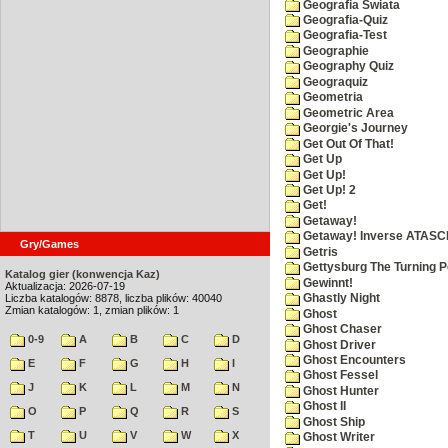
Geografia Swiata
Geografia-Quiz
Geografia-Test
Geographie
Geography Quiz
Geograquiz
Geometria
Geometric Area
Georgie's Journey
Get Out Of That!
Get Up
Get Up!
Get Up! 2
Get!
Getaway!
Getaway! Inverse ATASCI
Gry/Games
Getris
Gettysburg The Turning P
Katalog gier (konwencja Kaz)
Gewinnt!
Aktualizacja: 2026-07-19
Liczba katalogów: 8878, liczba plików: 40040
Ghastly Night
Zmian katalogów: 1, zmian plików: 1
Ghost
Ghost Chaser
0-9
A
B
C
D
Ghost Driver
Ghost Encounters
E
F
G
H
I
Ghost Fessel
J
K
L
M
N
Ghost Hunter
Ghost II
O
P
Q
R
S
Ghost Ship
T
U
V
W
X
Ghost Writer