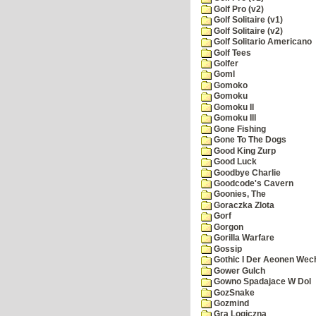
Golf Pro (v2)
Golf Solitaire (v1)
Golf Solitaire (v2)
Golf Solitario Americano
Golf Tees
Golfer
Goml
Gomoko
Gomoku
Gomoku II
Gomoku III
Gone Fishing
Gone To The Dogs
Good King Zurp
Good Luck
Goodbye Charlie
Goodcode's Cavern
Goonies, The
Goraczka Zlota
Gorf
Gorgon
Gorilla Warfare
Gossip
Gothic I Der Aeonen Wec
Gower Gulch
Gowno Spadajace W Dol
GozSnake
Gozmind
Gra Logiczna