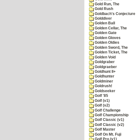
Gold Run, The
Gold Rush
Goldbach's Conjecture
Golddiver
Golden Ball
Golden Cellar, The
Golden Gate
Golden Gloves
Golden Oldies
Golden Sword, The
Golden Ticket, The
Golden Void
Goldgraber
Goldgraeber
Goldhunt II+
Goldhunter
Goldminer
Goldrush!
Goldseeker
Golf '85
Golf (v1)
Golf (v2)
Golf Challenge
Golf Championship
Golf Classic (v1)
Golf Classic (v2)
Golf Master
Golf On Mt. Fuji
Golf Pro (v1)