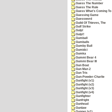
Guess The Number
Guess The Rule
Guess What's Coming To 
Guessing Game
Guessword
Guild Of Thieves, The
Gulf Strike
Gulp!
Gulp!!
Gumball
Gumballs
Gumby Ball
Gumidci
Gumka
Gummi Bear 4
Gummi Bear III
Gun Boat
Gun Man 2
Gun Tris
Gun-Powder-Charlie
Gunfight (v1)
Gunfight (v2)
Gunfight (v3)
Gunfight (v4)
Gunfighter
Gunfright
Gunhead
Gunlaw
Gunner (v1)