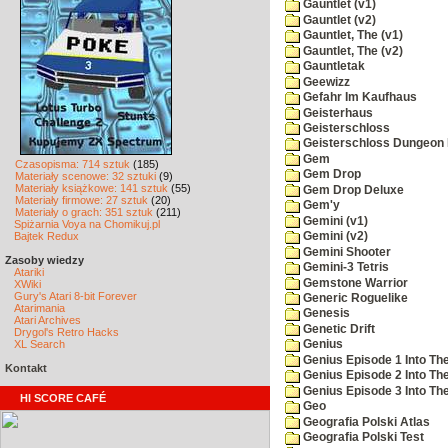
Gauntlet (v1)
Gauntlet (v2)
Gauntlet, The (v1)
Gauntlet, The (v2)
Gauntletak
Geewizz
Gefahr Im Kaufhaus
Geisterhaus
Geisterschloss
Geisterschloss Dungeon 
Gem
Czasopisma: 714 sztuk
(185)
Gem Drop
Materiały scenowe: 32 sztuki
(9)
Materiały książkowe: 141 sztuk
(55)
Gem Drop Deluxe
Materiały firmowe: 27 sztuk
(20)
Gem'y
Materiały o grach: 351 sztuk
(211)
Gemini (v1)
Spiżarnia Voya na Chomikuj.pl
Bajtek Redux
Gemini (v2)
Gemini Shooter
Zasoby wiedzy
Gemini-3 Tetris
Atariki
Gemstone Warrior
XWiki
Gury's Atari 8-bit Forever
Generic Roguelike
Atarimania
Genesis
Atari Archives
Genetic Drift
Drygol's Retro Hacks
XL Search
Genius
Genius Episode 1 Into T
Kontakt
Genius Episode 2 Into Th
Genius Episode 3 Into The
HI SCORE CAFÉ
Geo
Geografia Polski Atlas
Geografia Polski Test