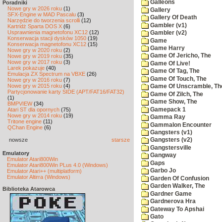
Galleons
Poradniki
Nowe gry w 2026 roku
(1)
Gallery
SFX-Engine w MAD Pascalu
(3)
Gallery Of Death
Narzędzie do tworzenia scrolli
(12)
Gambler (v1)
Kartridż Sparta DOS X
(6)
Usprawnienia magnetofonu XC12
(12)
Gambler (v2)
Konserwacja stacji dysków 1050
(19)
Game
Konserwacja magnetofonu XC12
(15)
Game Harry
Nowe gry w 2020 roku
(2)
Game Of Jericho, The
Nowe gry w 2019 roku
(35)
Nowe gry w 2017 roku
(3)
Game Of Live!
Larek pokazuje
(40)
Game Of Tag, The
Emulacja ZX Spectrum na VBXE
(26)
Game Of Touch, The
Nowe gry w 2016 roku
(7)
Nowe gry w 2015 roku
(4)
Game Of Unscramble, Th
Partycjonowanie karty SIDE (APT/FAT16/FAT32)
Game Of Zilch, The
(1)
Game Show, The
BMPVIEW
(34)
Gamepack 1
Atari ST dla opornych
(75)
Nowe gry w 2014 roku
(19)
Gamma Ray
Tritone engine
(11)
Gammalon Encounter
QChan Engine
(6)
Gangsters (v1)
nowsze
starsze
Gangsters (v2)
Gangstersville
Emulatory
Gangway
Emulator Atari800Win
Gaps
Emulator Atari800Win PLus 4.0 (Windows)
Garbo Jo
Emulator Atari++ (multiplatform)
Emulator Altirra (Windows)
Garden Of Confusion
Garden Walker, The
Biblioteka Atarowca
Gardner Game
Gardnerova Hra
Gateway To Apshai
Gato