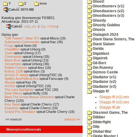
Ghost!
Y
Z
inne
Ghostbusters (v1)
Całość 3074 MB
Ghostbusters (v2)
Ghostbusters (v3)
Katalog gier (konwencja TOSEC)
Ghostly
Aktualizacja: 2021-07-11
Ghostly Goblins
Całość
,
md5
sha
(
7-Zip
,
TUGZip
)
Ghosts
Gialagish 2024
Opisy gier
"Old Towers" (Atari ST)
opisał Misza (19)
Giant Giana Sisters, The
Submarine Commander
opisał Kaz (36)
Giant Slalom
Frogs
opisał Xeen (0)
Gielda
Choplifter!
opisał Urborg (0)
Joust
opisał Urborg (17)
Gigablast
Commando
opisał Urborg (35)
Gigatrek
Mario Bros
opisał Urborg (13)
Gil-Bert
Xenophobe
opisał Urborg (36)
Robbo Forever
opisał tbxx (16)
Gin Rummy
Kolony 2106
opisał tbxx (3)
Gizmos Castle
Archon II: Adept
opisał Urborg/TDC (9)
Gladiator (v1)
Spitfire Ace/Hellcat Ace
opisał Farscape (9)
Gladiator (v2)
Wyspa
opisał Kaz (9)
Archon
opisał Urborg/TDC (16)
Gladiator (v3)
The Last Starfighter
opisał TDC (30)
Glaggs It!
Dwie Wieże
opisał Muffy (19)
Glaggs It! (v1).xex
Basil The Great Mouse Detective
opisał Charlie
Cherry (125)
Glaggs It! (v2).xex
Inny Świat
opisał Charlie Cherry (17)
Glaggs It!.atr
Inspektor
opisał Charlie Cherry (19)
Grand Prix Simulator
opisał Charlie Cherry (16)
Glasnost Game, The
Glibber
«« nowsze
starsze »»
Gliderfight
Glip
Wewnętrzne/Internals
Global War
Globe Master I