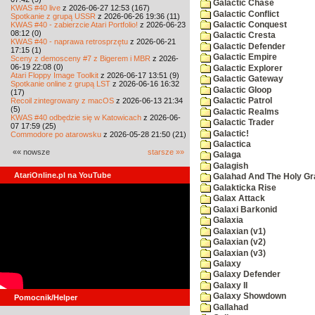
Galactic Chase
KWAS #40 live
z 2026-06-27 12:53 (167)
Galactic Conflict
Spotkanie z grupą USSR
z 2026-06-26 19:36 (11)
KWAS #40 - zabierzcie Atari Portfolio!
z 2026-06-23
Galactic Conquest
08:12 (0)
Galactic Cresta
KWAS #40 - naprawa retrosprzętu
z 2026-06-21
Galactic Defender
17:15 (1)
Galactic Empire
Sceny z demosceny #7 z Bigerem i MBR
z 2026-
06-19 22:08 (0)
Galactic Explorer
Atari Floppy Image Toolkit
z 2026-06-17 13:51 (9)
Galactic Gateway
Spotkanie online z grupą LST
z 2026-06-16 16:32
Galactic Gloop
(17)
Recoil zintegrowany z macOS
z 2026-06-13 21:34
Galactic Patrol
(5)
Galactic Realms
KWAS #40 odbędzie się w Katowicach
z 2026-06-
Galactic Trader
07 17:59 (25)
Galactic!
Commodore po atarowsku
z 2026-05-28 21:50 (21)
Galactica
«« nowsze
starsze »»
Galaga
Galagish
AtariOnline.pl na YouTube
Galahad And The Holy Gra
Galakticka Rise
Galax Attack
Galaxi Barkonid
Galaxia
Galaxian (v1)
Galaxian (v2)
Galaxian (v3)
Galaxy
Galaxy Defender
Galaxy II
Galaxy Showdown
Pomocnik/Helper
Gallahad