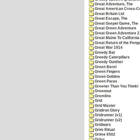
Great Adventure, The
Great American Cross-Co
Great Britain Ltd
Great Escape, The
Great Gospel Game, The
Great Green Adventure
Great Green Adventure 2
Great Maine To California
Great Return of the Pengu
Great War 1914
Greedy Bat
Greedy Caterpillars
Greedy Gunther
Green Beret
Green Fingers
Green Goblins
Green Paras
Greener Than You Think!
Greenout
Gremlins
Grid
Grid Master
Gridiron Glory
Gridrunner (v1)
Gridrunner (v2)
Gridwars
Grim Ritual
Grime 6502
Grisu