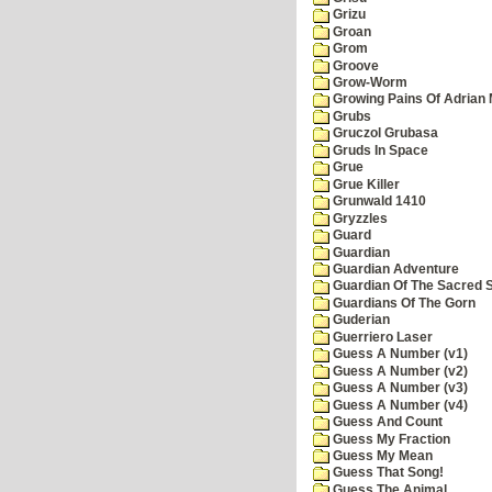
Grizu
Groan
Grom
Groove
Grow-Worm
Growing Pains Of Adrian 
Grubs
Gruczol Grubasa
Gruds In Space
Grue
Grue Killer
Grunwald 1410
Gryzzles
Guard
Guardian
Guardian Adventure
Guardian Of The Sacred 
Guardians Of The Gorn
Guderian
Guerriero Laser
Guess A Number (v1)
Guess A Number (v2)
Guess A Number (v3)
Guess A Number (v4)
Guess And Count
Guess My Fraction
Guess My Mean
Guess That Song!
Guess The Animal