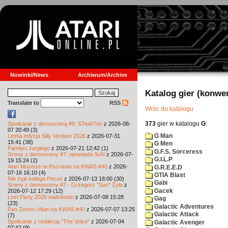
Nowinki/News
Archiwum/Archive
Katalog gier (konwe
Translate to
RSS
Wróc do katalogu
373
gier w katalogu
G
:
Spotkanie z demosceną #9: STeel/Tori
z 2026-08-
07 20:49 (3)
G Man
Letnia edycja Silly Venture 2026
z 2026-07-31
15:41 (38)
G Men
Pamięci Jurgiego
z 2026-07-21 12:42 (1)
G.F.S. Sorceress
Sceny z demosceny #7: opowiada SuN
z 2026-07-
G.I.L.P
19 15:24 (2)
Atari Muzeum w Poznaniu na KWAS #40
z 2026-
G.R.E.E.D
07-16 16:10 (4)
GTIA Blast
Nie żyje kolega Pecuś
z 2026-07-13 18:00 (30)
Gabi
Sceny z demosceny #7 - Grzegorz "Sun" Żyła
z
Gacek
2026-07-12 17:29 (12)
Lost Party 2026 nadchodzi
z 2026-07-08 15:28
Gag
(23)
Galactic Adventures
Pan Zenon i Atari na KWAS #40
z 2026-07-07 13:25
Galactic Attack
(7)
Spotkanie z redakcją "The Voice"
z 2026-07-04
Galactic Avenger
07:42 (9)