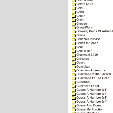
Grim Ritual
Grime 6502
Grisu
Grizu
Groan
Grom
Groove
Grow-Worm
Growing Pains Of Adrian 
Grubs
Gruczol Grubasa
Gruds In Space
Grue
Grue Killer
Grunwald 1410
Gryzzles
Guard
Guardian
Guardian Adventure
Guardian Of The Sacred 
Guardians Of The Gorn
Guderian
Guerriero Laser
Guess A Number (v1)
Guess A Number (v2)
Guess A Number (v3)
Guess A Number (v4)
Guess And Count
Guess My Fraction