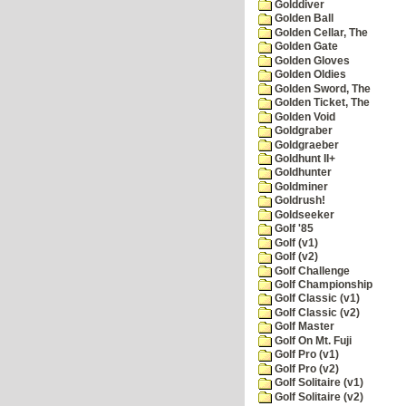
Golddiver
Golden Ball
Golden Cellar, The
Golden Gate
Golden Gloves
Golden Oldies
Golden Sword, The
Golden Ticket, The
Golden Void
Goldgraber
Goldgraeber
Goldhunt II+
Goldhunter
Goldminer
Goldrush!
Goldseeker
Golf '85
Golf (v1)
Golf (v2)
Golf Challenge
Golf Championship
Golf Classic (v1)
Golf Classic (v2)
Golf Master
Golf On Mt. Fuji
Golf Pro (v1)
Golf Pro (v2)
Golf Solitaire (v1)
Golf Solitaire (v2)