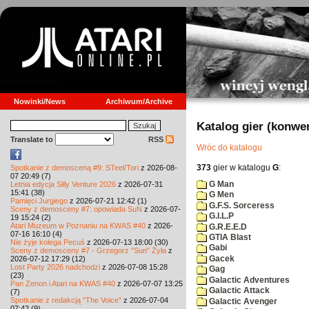
Nowinki/News
Archiwum/Archive
Katalog gier (konwe
Translate to
RSS
Wróc do katalogu
373
gier w katalogu
G
:
Spotkanie z demosceną #9: STeel/Tori
z 2026-08-
07 20:49 (7)
G Man
Letnia edycja Silly Venture 2026
z 2026-07-31
15:41 (38)
G Men
Pamięci Jurgiego
z 2026-07-21 12:42 (1)
G.F.S. Sorceress
Sceny z demosceny #7: opowiada SuN
z 2026-07-
G.I.L.P
19 15:24 (2)
Atari Muzeum w Poznaniu na KWAS #40
z 2026-
G.R.E.E.D
07-16 16:10 (4)
GTIA Blast
Nie żyje kolega Pecuś
z 2026-07-13 18:00 (30)
Gabi
Sceny z demosceny #7 - Grzegorz "Sun" Żyła
z
Gacek
2026-07-12 17:29 (12)
Lost Party 2026 nadchodzi
z 2026-07-08 15:28
Gag
(23)
Galactic Adventures
Pan Zenon i Atari na KWAS #40
z 2026-07-07 13:25
Galactic Attack
(7)
Spotkanie z redakcją "The Voice"
z 2026-07-04
Galactic Avenger
07:42 (9)