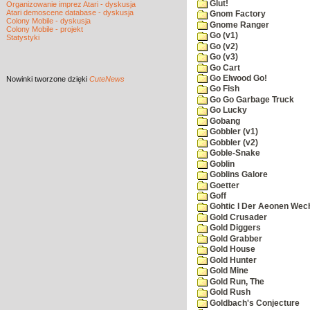
Glut!
Organizowanie imprez Atari - dyskusja
Atari demoscene database - dyskusja
Gnom Factory
Colony Mobile - dyskusja
Gnome Ranger
Colony Mobile - projekt
Go (v1)
Statystyki
Go (v2)
Go (v3)
Go Cart
Go Elwood Go!
Nowinki
tworzone dzięki
CuteNews
Go Fish
Go Go Garbage Truck
Go Lucky
Gobang
Gobbler (v1)
Gobbler (v2)
Goble-Snake
Goblin
Goblins Galore
Goetter
Goff
Gohtic I Der Aeonen Wec
Gold Crusader
Gold Diggers
Gold Grabber
Gold House
Gold Hunter
Gold Mine
Gold Run, The
Gold Rush
Goldbach's Conjecture