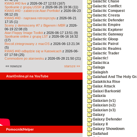
Galactic Chase
KWAS #40 live
z 2026-06-27 12:53 (167)
Galactic Conflict
Spotkanie z grupą USSR
z 2026-06-26 19:36 (11)
KWAS #40 - zabierzcie Atari Portfolio!
z 2026-06-23
Galactic Conquest
08:12 (0)
Galactic Cresta
KWAS #40 - naprawa retrosprzętu
z 2026-06-21
Galactic Defender
17:15 (1)
Galactic Empire
Sceny z demosceny #7 z Bigerem i MBR
z 2026-
06-19 22:08 (0)
Galactic Explorer
Atari Floppy Image Toolkit
z 2026-06-17 13:51 (9)
Galactic Gateway
Spotkanie online z grupą LST
z 2026-06-16 16:32
Galactic Gloop
(17)
Recoil zintegrowany z macOS
z 2026-06-13 21:34
Galactic Patrol
(5)
Galactic Realms
KWAS #40 odbędzie się w Katowicach
z 2026-06-
Galactic Trader
07 17:59 (25)
Galactic!
Commodore po atarowsku
z 2026-05-28 21:50 (21)
Galactica
«« nowsze
starsze »»
Galaga
Galagish
AtariOnline.pl na YouTube
Galahad And The Holy Gra
Galakticka Rise
Galax Attack
Galaxi Barkonid
Galaxia
Galaxian (v1)
Galaxian (v2)
Galaxian (v3)
Galaxy
Galaxy Defender
Galaxy II
Galaxy Showdown
Pomocnik/Helper
Gallahad