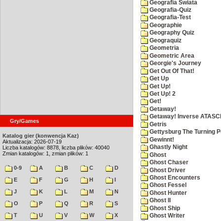
Geografia Swiata
Geografia-Quiz
Geografia-Test
Geographie
Geography Quiz
Geograquiz
Geometria
Geometric Area
Georgie's Journey
Get Out Of That!
Get Up
Get Up!
Get Up! 2
Get!
Getaway!
Getaway! Inverse ATASCI
Gry/Games
Getris
Gettysburg The Turning P
Katalog gier (konwencja Kaz)
Gewinnt!
Aktualizacja: 2026-07-19
Ghastly Night
Liczba katalogów: 8878, liczba plików: 40040
Zmian katalogów: 1, zmian plików: 1
Ghost
Ghost Chaser
0-9
A
B
C
D
Ghost Driver
Ghost Encounters
E
F
G
H
I
Ghost Fessel
J
K
L
M
N
Ghost Hunter
Ghost II
O
P
Q
R
S
Ghost Ship
T
U
V
W
X
Ghost Writer