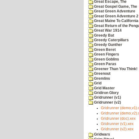
Great Escape, The
Great Gospel Game, The
Great Green Adventure
Great Green Adventure 2
Great Maine To California
Great Return of the Pengu
Great War 1914
Greedy Bat
Greedy Caterpillars
Greedy Gunther
Green Beret
Green Fingers
Green Goblins
Green Paras
Greener Than You Think!
Greenout
Gremlins
Grid
Grid Master
Gridiron Glory
Gridrunner (v1)
Gridrunner (v2)
Gridrunner (demo,v1).
Gridrunner (demo,v2).
Gridrunner (doc).xex
Gridrunner (v1).xex
Gridrunner (v2).xex
Gridwars