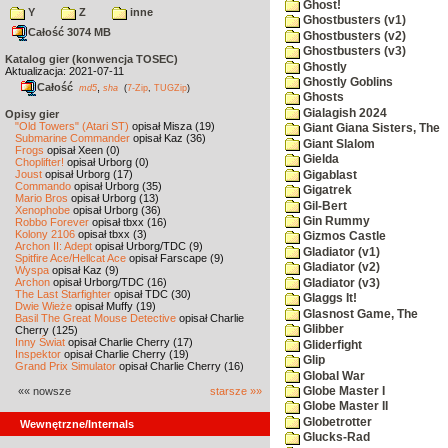
Ghost!
Y
Z
inne
Ghostbusters (v1)
Całość 3074 MB
Ghostbusters (v2)
Ghostbusters (v3)
Katalog gier (konwencja TOSEC)
Ghostly
Aktualizacja: 2021-07-11
Ghostly Goblins
Całość
,
md5
sha
(
7-Zip
,
TUGZip
)
Ghosts
Gialagish 2024
Opisy gier
"Old Towers" (Atari ST)
opisał Misza (19)
Giant Giana Sisters, The
Submarine Commander
opisał Kaz (36)
Giant Slalom
Frogs
opisał Xeen (0)
Gielda
Choplifter!
opisał Urborg (0)
Joust
opisał Urborg (17)
Gigablast
Commando
opisał Urborg (35)
Gigatrek
Mario Bros
opisał Urborg (13)
Gil-Bert
Xenophobe
opisał Urborg (36)
Gin Rummy
Robbo Forever
opisał tbxx (16)
Kolony 2106
opisał tbxx (3)
Gizmos Castle
Archon II: Adept
opisał Urborg/TDC (9)
Gladiator (v1)
Spitfire Ace/Hellcat Ace
opisał Farscape (9)
Gladiator (v2)
Wyspa
opisał Kaz (9)
Archon
opisał Urborg/TDC (16)
Gladiator (v3)
The Last Starfighter
opisał TDC (30)
Glaggs It!
Dwie Wieże
opisał Muffy (19)
Glasnost Game, The
Basil The Great Mouse Detective
opisał Charlie
Glibber
Cherry (125)
Inny Świat
opisał Charlie Cherry (17)
Gliderfight
Inspektor
opisał Charlie Cherry (19)
Glip
Grand Prix Simulator
opisał Charlie Cherry (16)
Global War
«« nowsze
starsze »»
Globe Master I
Globe Master II
Globetrotter
Wewnętrzne/Internals
Glucks-Rad