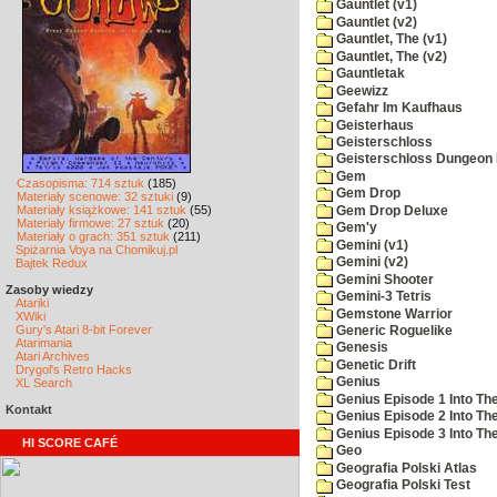
Gauntlet (v1)
Gauntlet (v2)
Gauntlet, The (v1)
Gauntlet, The (v2)
Gauntletak
Geewizz
Gefahr Im Kaufhaus
Geisterhaus
Geisterschloss
Geisterschloss Dungeon 
Gem
Czasopisma: 714 sztuk
(185)
Gem Drop
Materiały scenowe: 32 sztuki
(9)
Materiały książkowe: 141 sztuk
(55)
Gem Drop Deluxe
Materiały firmowe: 27 sztuk
(20)
Gem'y
Materiały o grach: 351 sztuk
(211)
Gemini (v1)
Spiżarnia Voya na Chomikuj.pl
Gemini (v2)
Bajtek Redux
Gemini Shooter
Zasoby wiedzy
Gemini-3 Tetris
Atariki
Gemstone Warrior
XWiki
Gury's Atari 8-bit Forever
Generic Roguelike
Atarimania
Genesis
Atari Archives
Genetic Drift
Drygol's Retro Hacks
Genius
XL Search
Genius Episode 1 Into T
Kontakt
Genius Episode 2 Into Th
Genius Episode 3 Into The
HI SCORE CAFÉ
Geo
Geografia Polski Atlas
Geografia Polski Test