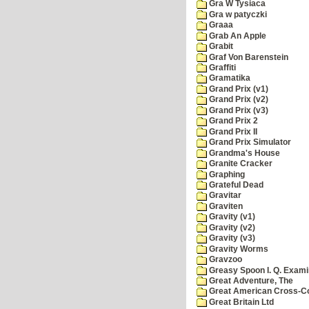
Gra W Tysiaca
Gra w patyczki
Graaa
Grab An Apple
Grabit
Graf Von Barenstein
Graffiti
Gramatika
Grand Prix (v1)
Grand Prix (v2)
Grand Prix (v3)
Grand Prix 2
Grand Prix II
Grand Prix Simulator
Grandma's House
Granite Cracker
Graphing
Grateful Dead
Gravitar
Graviten
Gravity (v1)
Gravity (v2)
Gravity (v3)
Gravity Worms
Gravzoo
Greasy Spoon I. Q. Exami
Great Adventure, The
Great American Cross-Co
Great Britain Ltd