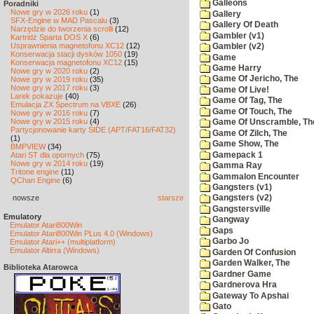
Galleons
Poradniki
Nowe gry w 2026 roku
(1)
Gallery
SFX-Engine w MAD Pascalu
(3)
Gallery Of Death
Narzędzie do tworzenia scrolli
(12)
Gambler (v1)
Kartridż Sparta DOS X
(6)
Usprawnienia magnetofonu XC12
(12)
Gambler (v2)
Konserwacja stacji dysków 1050
(19)
Game
Konserwacja magnetofonu XC12
(15)
Game Harry
Nowe gry w 2020 roku
(2)
Game Of Jericho, The
Nowe gry w 2019 roku
(35)
Nowe gry w 2017 roku
(3)
Game Of Live!
Larek pokazuje
(40)
Game Of Tag, The
Emulacja ZX Spectrum na VBXE
(26)
Game Of Touch, The
Nowe gry w 2016 roku
(7)
Nowe gry w 2015 roku
(4)
Game Of Unscramble, Th
Partycjonowanie karty SIDE (APT/FAT16/FAT32)
Game Of Zilch, The
(1)
Game Show, The
BMPVIEW
(34)
Gamepack 1
Atari ST dla opornych
(75)
Nowe gry w 2014 roku
(19)
Gamma Ray
Tritone engine
(11)
Gammalon Encounter
QChan Engine
(6)
Gangsters (v1)
nowsze
starsze
Gangsters (v2)
Gangstersville
Emulatory
Gangway
Emulator Atari800Win
Gaps
Emulator Atari800Win PLus 4.0 (Windows)
Garbo Jo
Emulator Atari++ (multiplatform)
Emulator Altirra (Windows)
Garden Of Confusion
Garden Walker, The
Biblioteka Atarowca
Gardner Game
Gardnerova Hra
Gateway To Apshai
Gato