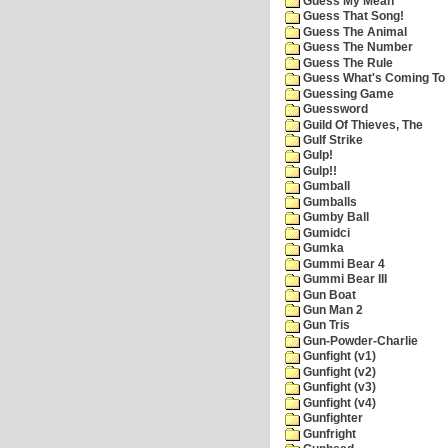
Guess My Mean
Guess That Song!
Guess The Animal
Guess The Number
Guess The Rule
Guess What's Coming To 
Guessing Game
Guessword
Guild Of Thieves, The
Gulf Strike
Gulp!
Gulp!!
Gumball
Gumballs
Gumby Ball
Gumidci
Gumka
Gummi Bear 4
Gummi Bear III
Gun Boat
Gun Man 2
Gun Tris
Gun-Powder-Charlie
Gunfight (v1)
Gunfight (v2)
Gunfight (v3)
Gunfight (v4)
Gunfighter
Gunfright