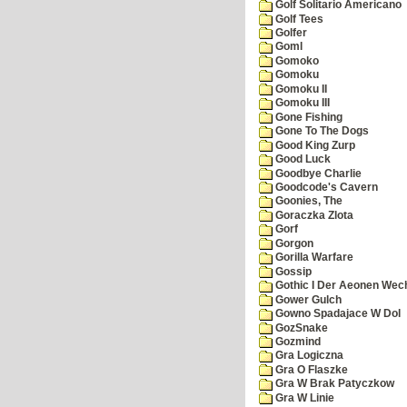
Golf Solitario Americano
Golf Tees
Golfer
Goml
Gomoko
Gomoku
Gomoku II
Gomoku III
Gone Fishing
Gone To The Dogs
Good King Zurp
Good Luck
Goodbye Charlie
Goodcode's Cavern
Goonies, The
Goraczka Zlota
Gorf
Gorgon
Gorilla Warfare
Gossip
Gothic I Der Aeonen Wec
Gower Gulch
Gowno Spadajace W Dol
GozSnake
Gozmind
Gra Logiczna
Gra O Flaszke
Gra W Brak Patyczkow
Gra W Linie