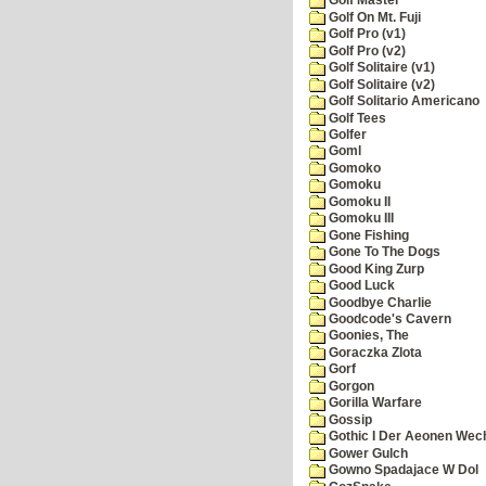
Golf Master
Golf On Mt. Fuji
Golf Pro (v1)
Golf Pro (v2)
Golf Solitaire (v1)
Golf Solitaire (v2)
Golf Solitario Americano
Golf Tees
Golfer
Goml
Gomoko
Gomoku
Gomoku II
Gomoku III
Gone Fishing
Gone To The Dogs
Good King Zurp
Good Luck
Goodbye Charlie
Goodcode's Cavern
Goonies, The
Goraczka Zlota
Gorf
Gorgon
Gorilla Warfare
Gossip
Gothic I Der Aeonen Wec
Gower Gulch
Gowno Spadajace W Dol