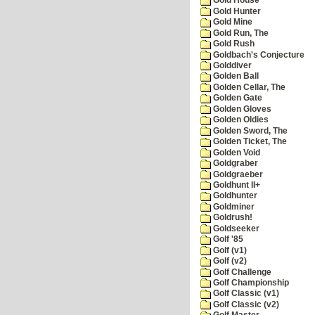
Gold House
Gold Hunter
Gold Mine
Gold Run, The
Gold Rush
Goldbach's Conjecture
Golddiver
Golden Ball
Golden Cellar, The
Golden Gate
Golden Gloves
Golden Oldies
Golden Sword, The
Golden Ticket, The
Golden Void
Goldgraber
Goldgraeber
Goldhunt II+
Goldhunter
Goldminer
Goldrush!
Goldseeker
Golf '85
Golf (v1)
Golf (v2)
Golf Challenge
Golf Championship
Golf Classic (v1)
Golf Classic (v2)