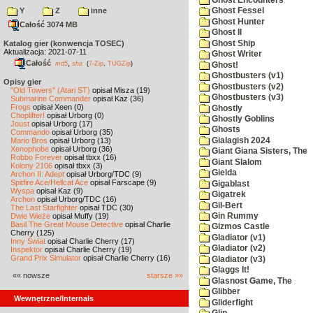
Y
Z
inne
Ghost Fessel
Ghost Hunter
Całość 3074 MB
Ghost II
Ghost Ship
Katalog gier (konwencja TOSEC)
Aktualizacja: 2021-07-11
Ghost Writer
Całość
,
md5
sha
(
7-Zip
,
TUGZip
)
Ghost!
Ghostbusters (v1)
Opisy gier
Ghostbusters (v2)
"Old Towers" (Atari ST)
opisał Misza (19)
Ghostbusters (v3)
Submarine Commander
opisał Kaz (36)
Frogs
opisał Xeen (0)
Ghostly
Choplifter!
opisał Urborg (0)
Ghostly Goblins
Joust
opisał Urborg (17)
Ghosts
Commando
opisał Urborg (35)
Gialagish 2024
Mario Bros
opisał Urborg (13)
Xenophobe
opisał Urborg (36)
Giant Giana Sisters, The
Robbo Forever
opisał tbxx (16)
Giant Slalom
Kolony 2106
opisał tbxx (3)
Gielda
Archon II: Adept
opisał Urborg/TDC (9)
Spitfire Ace/Hellcat Ace
opisał Farscape (9)
Gigablast
Wyspa
opisał Kaz (9)
Gigatrek
Archon
opisał Urborg/TDC (16)
Gil-Bert
The Last Starfighter
opisał TDC (30)
Dwie Wieże
opisał Muffy (19)
Gin Rummy
Basil The Great Mouse Detective
opisał Charlie
Gizmos Castle
Cherry (125)
Gladiator (v1)
Inny Świat
opisał Charlie Cherry (17)
Gladiator (v2)
Inspektor
opisał Charlie Cherry (19)
Grand Prix Simulator
opisał Charlie Cherry (16)
Gladiator (v3)
Glaggs It!
«« nowsze
starsze »»
Glasnost Game, The
Glibber
Wewnętrzne/Internals
Gliderfight