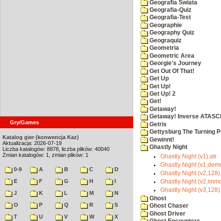
Geografia Swiata
Geografia-Quiz
Geografia-Test
Geographie
Geography Quiz
Geograquiz
Geometria
Geometric Area
Georgie's Journey
Get Out Of That!
Get Up
Get Up!
Get Up! 2
Get!
Getaway!
Getaway! Inverse ATASCI
Gry/Games
Getris
Gettysburg The Turning P
Katalog gier (konwencja Kaz)
Gewinnt!
Aktualizacja: 2026-07-19
Ghastly Night
Liczba katalogów: 8878, liczba plików: 40040
Zmian katalogów: 1, zmian plików: 1
Ghastly Night (v1).atr
Ghastly Night (v1,dem
0-9
A
B
C
D
Ghastly Night (v2,128)
E
F
G
H
I
Ghastly Night (v2,immor
Ghastly Night (v3,128)
J
K
L
M
N
Ghost
O
P
Q
R
S
Ghost Chaser
Ghost Driver
T
U
V
W
X
Ghost Encounters