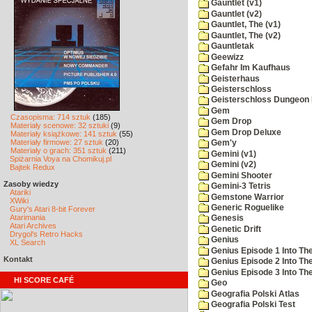
Gauntlet (v1)
Gauntlet (v2)
Gauntlet, The (v1)
Gauntlet, The (v2)
Gauntletak
Geewizz
Gefahr Im Kaufhaus
Geisterhaus
Geisterschloss
Geisterschloss Dungeon 
Gem
Czasopisma: 714 sztuk
(185)
Gem Drop
Materiały scenowe: 32 sztuki
(9)
Gem Drop Deluxe
Materiały książkowe: 141 sztuk
(55)
Materiały firmowe: 27 sztuk
(20)
Gem'y
Materiały o grach: 351 sztuk
(211)
Gemini (v1)
Spiżarnia Voya na Chomikuj.pl
Gemini (v2)
Bajtek Redux
Gemini Shooter
Zasoby wiedzy
Gemini-3 Tetris
Atariki
Gemstone Warrior
XWiki
Generic Roguelike
Gury's Atari 8-bit Forever
Atarimania
Genesis
Atari Archives
Genetic Drift
Drygol's Retro Hacks
Genius
XL Search
Genius Episode 1 Into T
Kontakt
Genius Episode 2 Into Th
Genius Episode 3 Into The
HI SCORE CAFÉ
Geo
Geografia Polski Atlas
Geografia Polski Test