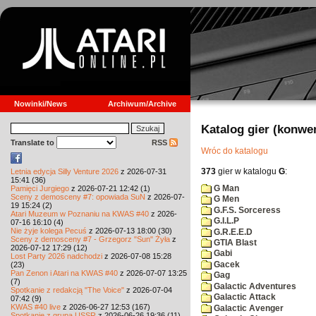
Nowinki/News
Archiwum/Archive
Katalog gier (konwe
Translate to
RSS
Wróc do katalogu
373
gier w katalogu
G
:
Letnia edycja Silly Venture 2026
z 2026-07-31
15:41 (36)
G Man
Pamięci Jurgiego
z 2026-07-21 12:42 (1)
Sceny z demosceny #7: opowiada SuN
z 2026-07-
G Men
19 15:24 (2)
G.F.S. Sorceress
Atari Muzeum w Poznaniu na KWAS #40
z 2026-
G.I.L.P
07-16 16:10 (4)
Nie żyje kolega Pecuś
z 2026-07-13 18:00 (30)
G.R.E.E.D
Sceny z demosceny #7 - Grzegorz "Sun" Żyła
z
GTIA Blast
2026-07-12 17:29 (12)
Gabi
Lost Party 2026 nadchodzi
z 2026-07-08 15:28
Gacek
(23)
Pan Zenon i Atari na KWAS #40
z 2026-07-07 13:25
Gag
(7)
Galactic Adventures
Spotkanie z redakcją "The Voice"
z 2026-07-04
Galactic Attack
07:42 (9)
KWAS #40 live
z 2026-06-27 12:53 (167)
Galactic Avenger
Spotkanie z grupą USSR
z 2026-06-26 19:36 (11)