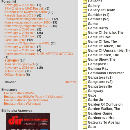
Galleons
Poradniki
Nowe gry w 2026 roku
(1)
Gallery
SFX-Engine w MAD Pascalu
(3)
Gallery Of Death
Narzędzie do tworzenia scrolli
(12)
Gambler (v1)
Kartridż Sparta DOS X
(6)
Usprawnienia magnetofonu XC12
(12)
Gambler (v2)
Konserwacja stacji dysków 1050
(19)
Game
Konserwacja magnetofonu XC12
(15)
Game Harry
Nowe gry w 2020 roku
(2)
Game Of Jericho, The
Nowe gry w 2019 roku
(35)
Nowe gry w 2017 roku
(3)
Game Of Live!
Larek pokazuje
(40)
Game Of Tag, The
Emulacja ZX Spectrum na VBXE
(26)
Game Of Touch, The
Nowe gry w 2016 roku
(7)
Nowe gry w 2015 roku
(4)
Game Of Unscramble, Th
Partycjonowanie karty SIDE (APT/FAT16/FAT32)
Game Of Zilch, The
(1)
Game Show, The
BMPVIEW
(34)
Gamepack 1
Atari ST dla opornych
(75)
Nowe gry w 2014 roku
(19)
Gamma Ray
Tritone engine
(11)
Gammalon Encounter
QChan Engine
(6)
Gangsters (v1)
nowsze
starsze
Gangsters (v2)
Gangstersville
Emulatory
Gangway
Emulator Atari800Win
Gaps
Emulator Atari800Win PLus 4.0 (Windows)
Garbo Jo
Emulator Atari++ (multiplatform)
Emulator Altirra (Windows)
Garden Of Confusion
Garden Walker, The
Biblioteka Atarowca
Gardner Game
Gardnerova Hra
Gateway To Apshai
Gato