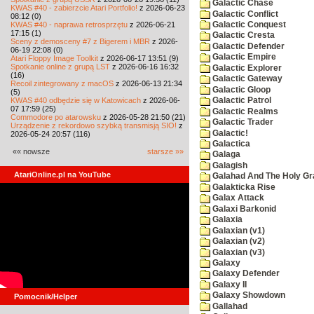
Galactic Chase
KWAS #40 - zabierzcie Atari Portfolio!
z 2026-06-23
Galactic Conflict
08:12 (0)
KWAS #40 - naprawa retrosprzętu
z 2026-06-21
Galactic Conquest
17:15 (1)
Galactic Cresta
Sceny z demosceny #7 z Bigerem i MBR
z 2026-
Galactic Defender
06-19 22:08 (0)
Galactic Empire
Atari Floppy Image Toolkit
z 2026-06-17 13:51 (9)
Spotkanie online z grupą LST
z 2026-06-16 16:32
Galactic Explorer
(16)
Galactic Gateway
Recoil zintegrowany z macOS
z 2026-06-13 21:34
Galactic Gloop
(5)
KWAS #40 odbędzie się w Katowicach
z 2026-06-
Galactic Patrol
07 17:59 (25)
Galactic Realms
Commodore po atarowsku
z 2026-05-28 21:50 (21)
Galactic Trader
Urządzenie z rekordowo szybką transmisją SIO!
z
Galactic!
2026-05-24 20:57 (116)
Galactica
«« nowsze
starsze »»
Galaga
Galagish
AtariOnline.pl na YouTube
Galahad And The Holy Gra
Galakticka Rise
Galax Attack
Galaxi Barkonid
Galaxia
Galaxian (v1)
Galaxian (v2)
Galaxian (v3)
Galaxy
Galaxy Defender
Galaxy II
Galaxy Showdown
Pomocnik/Helper
Gallahad