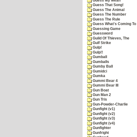
Guess My Mean
Guess That Song!
Guess The Animal
Guess The Number
Guess The Rule
Guess What's Coming To 
Guessing Game
Guessword
Guild Of Thieves, The
Gulf Strike
Gulp!
Gulp!!
Gumball
Gumballs
Gumby Ball
Gumidci
Gumka
Gummi Bear 4
Gummi Bear III
Gun Boat
Gun Man 2
Gun Tris
Gun-Powder-Charlie
Gunfight (v1)
Gunfight (v2)
Gunfight (v3)
Gunfight (v4)
Gunfighter
Gunfright