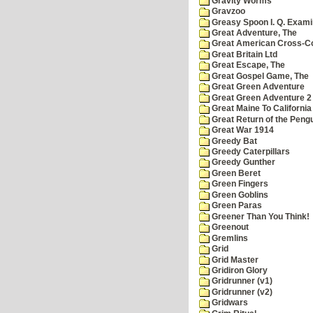
Gravity Worms
Gravzoo
Greasy Spoon I. Q. Exami
Great Adventure, The
Great American Cross-Co
Great Britain Ltd
Great Escape, The
Great Gospel Game, The
Great Green Adventure
Great Green Adventure 2
Great Maine To California
Great Return of the Pengu
Great War 1914
Greedy Bat
Greedy Caterpillars
Greedy Gunther
Green Beret
Green Fingers
Green Goblins
Green Paras
Greener Than You Think!
Greenout
Gremlins
Grid
Grid Master
Gridiron Glory
Gridrunner (v1)
Gridrunner (v2)
Gridwars