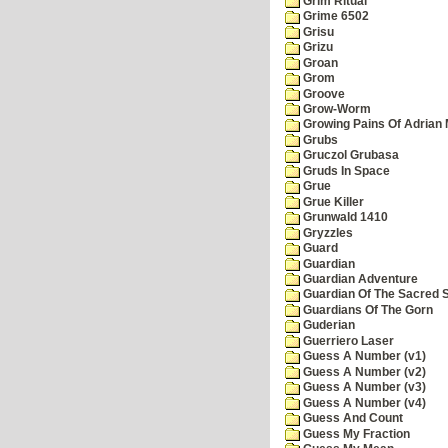
Grim Ritual
Grime 6502
Grisu
Grizu
Groan
Grom
Groove
Grow-Worm
Growing Pains Of Adrian 
Grubs
Gruczol Grubasa
Gruds In Space
Grue
Grue Killer
Grunwald 1410
Gryzzles
Guard
Guardian
Guardian Adventure
Guardian Of The Sacred 
Guardians Of The Gorn
Guderian
Guerriero Laser
Guess A Number (v1)
Guess A Number (v2)
Guess A Number (v3)
Guess A Number (v4)
Guess And Count
Guess My Fraction