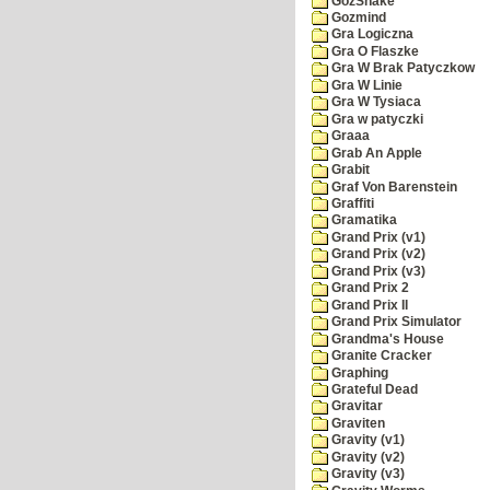
GozSnake
Gozmind
Gra Logiczna
Gra O Flaszke
Gra W Brak Patyczkow
Gra W Linie
Gra W Tysiaca
Gra w patyczki
Graaa
Grab An Apple
Grabit
Graf Von Barenstein
Graffiti
Gramatika
Grand Prix (v1)
Grand Prix (v2)
Grand Prix (v3)
Grand Prix 2
Grand Prix II
Grand Prix Simulator
Grandma's House
Granite Cracker
Graphing
Grateful Dead
Gravitar
Graviten
Gravity (v1)
Gravity (v2)
Gravity (v3)