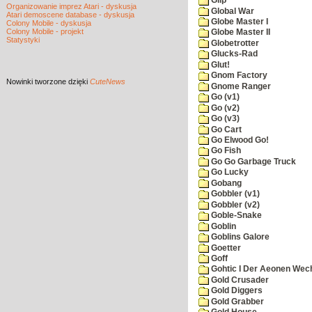
Glip
Organizowanie imprez Atari - dyskusja
Global War
Atari demoscene database - dyskusja
Globe Master I
Colony Mobile - dyskusja
Colony Mobile - projekt
Globe Master II
Statystyki
Globetrotter
Glucks-Rad
Glut!
Gnom Factory
Nowinki
tworzone dzięki
CuteNews
Gnome Ranger
Go (v1)
Go (v2)
Go (v3)
Go Cart
Go Elwood Go!
Go Fish
Go Go Garbage Truck
Go Lucky
Gobang
Gobbler (v1)
Gobbler (v2)
Goble-Snake
Goblin
Goblins Galore
Goetter
Goff
Gohtic I Der Aeonen Wec
Gold Crusader
Gold Diggers
Gold Grabber