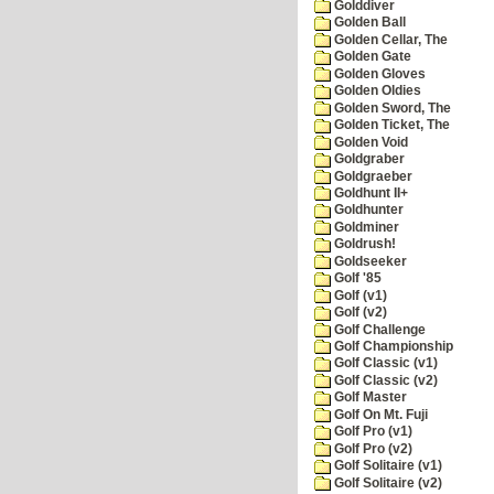
Golddiver
Golden Ball
Golden Cellar, The
Golden Gate
Golden Gloves
Golden Oldies
Golden Sword, The
Golden Ticket, The
Golden Void
Goldgraber
Goldgraeber
Goldhunt II+
Goldhunter
Goldminer
Goldrush!
Goldseeker
Golf '85
Golf (v1)
Golf (v2)
Golf Challenge
Golf Championship
Golf Classic (v1)
Golf Classic (v2)
Golf Master
Golf On Mt. Fuji
Golf Pro (v1)
Golf Pro (v2)
Golf Solitaire (v1)
Golf Solitaire (v2)