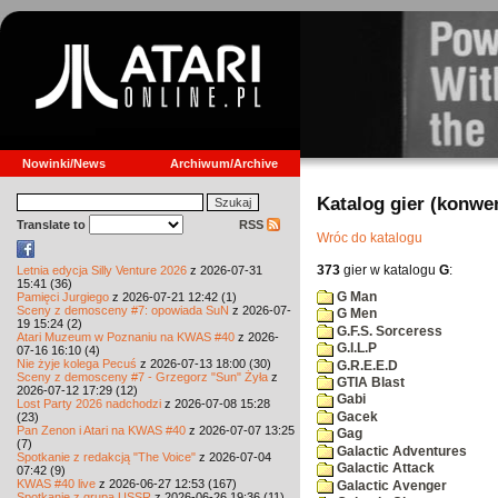
Nowinki/News
Archiwum/Archive
Katalog gier (konwe
Translate to
RSS
Wróc do katalogu
373
gier w katalogu
G
:
Letnia edycja Silly Venture 2026
z 2026-07-31
15:41 (36)
G Man
Pamięci Jurgiego
z 2026-07-21 12:42 (1)
Sceny z demosceny #7: opowiada SuN
z 2026-07-
G Men
19 15:24 (2)
G.F.S. Sorceress
Atari Muzeum w Poznaniu na KWAS #40
z 2026-
G.I.L.P
07-16 16:10 (4)
Nie żyje kolega Pecuś
z 2026-07-13 18:00 (30)
G.R.E.E.D
Sceny z demosceny #7 - Grzegorz "Sun" Żyła
z
GTIA Blast
2026-07-12 17:29 (12)
Gabi
Lost Party 2026 nadchodzi
z 2026-07-08 15:28
Gacek
(23)
Pan Zenon i Atari na KWAS #40
z 2026-07-07 13:25
Gag
(7)
Galactic Adventures
Spotkanie z redakcją "The Voice"
z 2026-07-04
Galactic Attack
07:42 (9)
KWAS #40 live
z 2026-06-27 12:53 (167)
Galactic Avenger
Spotkanie z grupą USSR
z 2026-06-26 19:36 (11)