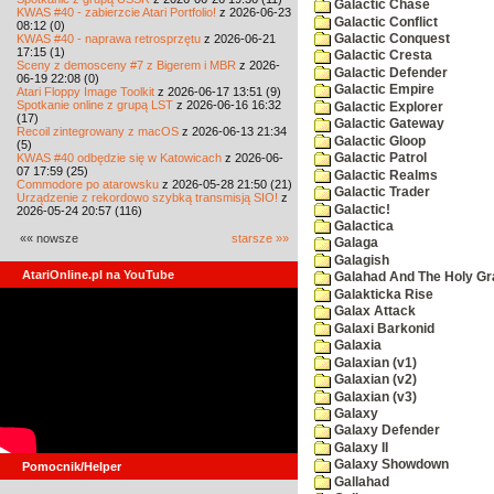
Galactic Chase
KWAS #40 - zabierzcie Atari Portfolio!
z 2026-06-23
Galactic Conflict
08:12 (0)
KWAS #40 - naprawa retrosprzętu
z 2026-06-21
Galactic Conquest
17:15 (1)
Galactic Cresta
Sceny z demosceny #7 z Bigerem i MBR
z 2026-
Galactic Defender
06-19 22:08 (0)
Galactic Empire
Atari Floppy Image Toolkit
z 2026-06-17 13:51 (9)
Spotkanie online z grupą LST
z 2026-06-16 16:32
Galactic Explorer
(17)
Galactic Gateway
Recoil zintegrowany z macOS
z 2026-06-13 21:34
Galactic Gloop
(5)
KWAS #40 odbędzie się w Katowicach
z 2026-06-
Galactic Patrol
07 17:59 (25)
Galactic Realms
Commodore po atarowsku
z 2026-05-28 21:50 (21)
Galactic Trader
Urządzenie z rekordowo szybką transmisją SIO!
z
Galactic!
2026-05-24 20:57 (116)
Galactica
«« nowsze
starsze »»
Galaga
Galagish
AtariOnline.pl na YouTube
Galahad And The Holy Gra
Galakticka Rise
Galax Attack
Galaxi Barkonid
Galaxia
Galaxian (v1)
Galaxian (v2)
Galaxian (v3)
Galaxy
Galaxy Defender
Galaxy II
Galaxy Showdown
Pomocnik/Helper
Gallahad