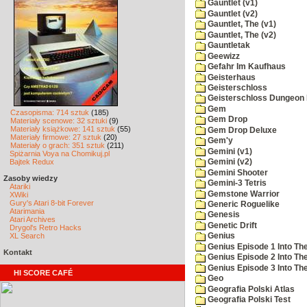
Gauntlet (v1)
Gauntlet (v2)
Gauntlet, The (v1)
Gauntlet, The (v2)
Gauntletak
Geewizz
Gefahr Im Kaufhaus
Geisterhaus
Geisterschloss
Geisterschloss Dungeon 
Gem
Czasopisma: 714 sztuk
(185)
Gem Drop
Materiały scenowe: 32 sztuki
(9)
Materiały książkowe: 141 sztuk
(55)
Gem Drop Deluxe
Materiały firmowe: 27 sztuk
(20)
Gem'y
Materiały o grach: 351 sztuk
(211)
Gemini (v1)
Spiżarnia Voya na Chomikuj.pl
Bajtek Redux
Gemini (v2)
Gemini Shooter
Zasoby wiedzy
Gemini-3 Tetris
Atariki
Gemstone Warrior
XWiki
Gury's Atari 8-bit Forever
Generic Roguelike
Atarimania
Genesis
Atari Archives
Genetic Drift
Drygol's Retro Hacks
XL Search
Genius
Genius Episode 1 Into T
Kontakt
Genius Episode 2 Into Th
Genius Episode 3 Into The
HI SCORE CAFÉ
Geo
Geografia Polski Atlas
Geografia Polski Test