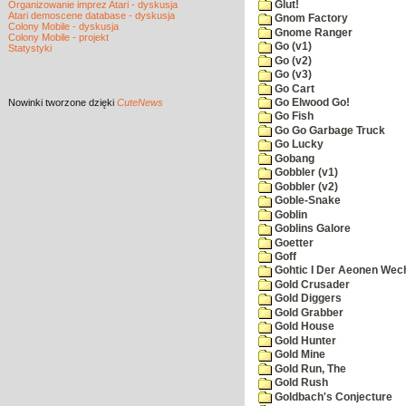
Glut!
Organizowanie imprez Atari - dyskusja
Atari demoscene database - dyskusja
Gnom Factory
Colony Mobile - dyskusja
Gnome Ranger
Colony Mobile - projekt
Go (v1)
Statystyki
Go (v2)
Go (v3)
Go Cart
Nowinki
tworzone dzięki
CuteNews
Go Elwood Go!
Go Fish
Go Go Garbage Truck
Go Lucky
Gobang
Gobbler (v1)
Gobbler (v2)
Goble-Snake
Goblin
Goblins Galore
Goetter
Goff
Gohtic I Der Aeonen Wec
Gold Crusader
Gold Diggers
Gold Grabber
Gold House
Gold Hunter
Gold Mine
Gold Run, The
Gold Rush
Goldbach's Conjecture