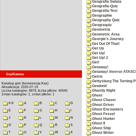
Geografia Swiata
Geografia-Quiz
Geografia-Test
Geographie
Geography Quiz
Geograquiz
Geometria
Geometric Area
Georgie's Journey
Get Out Of That!
Get Up
Get Up!
Get Up! 2
Get!
Getaway!
Getaway! Inverse ATASCI
Gry/Games
Getris
Gettysburg The Turning P
Katalog gier (konwencja Kaz)
Gewinnt!
Aktualizacja: 2026-07-19
Liczba katalogów: 8878, liczba plików: 40040
Ghastly Night
Zmian katalogów: 1, zmian plików: 1
Ghost
Ghost Chaser
0-9
A
B
C
D
Ghost Driver
Ghost Encounters
E
F
G
H
I
Ghost Fessel
J
K
L
M
N
Ghost Hunter
Ghost II
O
P
Q
R
S
Ghost Ship
T
U
V
W
X
Ghost Writer