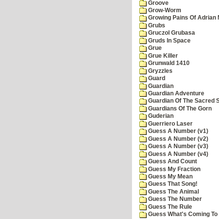
Groove
Grow-Worm
Growing Pains Of Adrian 
Grubs
Gruczol Grubasa
Gruds In Space
Grue
Grue Killer
Grunwald 1410
Gryzzles
Guard
Guardian
Guardian Adventure
Guardian Of The Sacred 
Guardians Of The Gorn
Guderian
Guerriero Laser
Guess A Number (v1)
Guess A Number (v2)
Guess A Number (v3)
Guess A Number (v4)
Guess And Count
Guess My Fraction
Guess My Mean
Guess That Song!
Guess The Animal
Guess The Number
Guess The Rule
Guess What's Coming To 