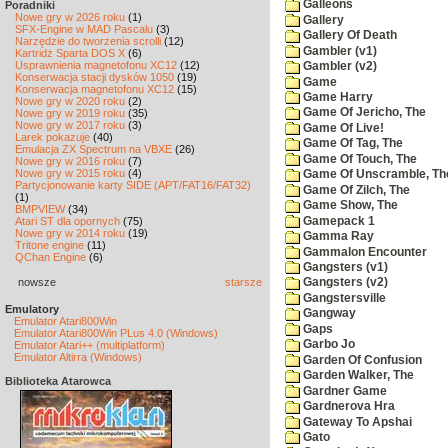
Galleons
Poradniki
Nowe gry w 2026 roku
(1)
Gallery
SFX-Engine w MAD Pascalu
(3)
Gallery Of Death
Narzędzie do tworzenia scrolli
(12)
Gambler (v1)
Kartridż Sparta DOS X
(6)
Usprawnienia magnetofonu XC12
(12)
Gambler (v2)
Konserwacja stacji dysków 1050
(19)
Game
Konserwacja magnetofonu XC12
(15)
Game Harry
Nowe gry w 2020 roku
(2)
Game Of Jericho, The
Nowe gry w 2019 roku
(35)
Nowe gry w 2017 roku
(3)
Game Of Live!
Larek pokazuje
(40)
Game Of Tag, The
Emulacja ZX Spectrum na VBXE
(26)
Game Of Touch, The
Nowe gry w 2016 roku
(7)
Nowe gry w 2015 roku
(4)
Game Of Unscramble, Th
Partycjonowanie karty SIDE (APT/FAT16/FAT32)
Game Of Zilch, The
(1)
Game Show, The
BMPVIEW
(34)
Gamepack 1
Atari ST dla opornych
(75)
Nowe gry w 2014 roku
(19)
Gamma Ray
Tritone engine
(11)
Gammalon Encounter
QChan Engine
(6)
Gangsters (v1)
nowsze
starsze
Gangsters (v2)
Gangstersville
Emulatory
Gangway
Emulator Atari800Win
Gaps
Emulator Atari800Win PLus 4.0 (Windows)
Garbo Jo
Emulator Atari++ (multiplatform)
Emulator Altirra (Windows)
Garden Of Confusion
Garden Walker, The
Biblioteka Atarowca
Gardner Game
Gardnerova Hra
Gateway To Apshai
Gato