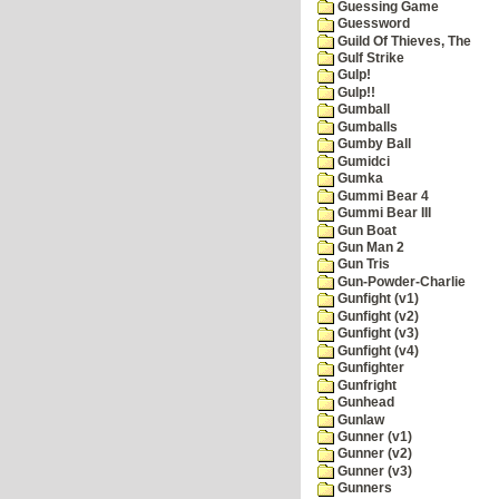
Guessing Game
Guessword
Guild Of Thieves, The
Gulf Strike
Gulp!
Gulp!!
Gumball
Gumballs
Gumby Ball
Gumidci
Gumka
Gummi Bear 4
Gummi Bear III
Gun Boat
Gun Man 2
Gun Tris
Gun-Powder-Charlie
Gunfight (v1)
Gunfight (v2)
Gunfight (v3)
Gunfight (v4)
Gunfighter
Gunfright
Gunhead
Gunlaw
Gunner (v1)
Gunner (v2)
Gunner (v3)
Gunners