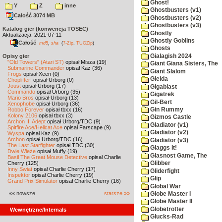
Ghost!
Y
Z
inne
Ghostbusters (v1)
Całość 3074 MB
Ghostbusters (v2)
Ghostbusters (v3)
Katalog gier (konwencja TOSEC)
Ghostly
Aktualizacja: 2021-07-11
Ghostly Goblins
Całość
,
md5
sha
(
7-Zip
,
TUGZip
)
Ghosts
Gialagish 2024
Opisy gier
"Old Towers" (Atari ST)
opisał Misza (19)
Giant Giana Sisters, The
Submarine Commander
opisał Kaz (36)
Giant Slalom
Frogs
opisał Xeen (0)
Gielda
Choplifter!
opisał Urborg (0)
Joust
opisał Urborg (17)
Gigablast
Commando
opisał Urborg (35)
Gigatrek
Mario Bros
opisał Urborg (13)
Gil-Bert
Xenophobe
opisał Urborg (36)
Robbo Forever
opisał tbxx (16)
Gin Rummy
Kolony 2106
opisał tbxx (3)
Gizmos Castle
Archon II: Adept
opisał Urborg/TDC (9)
Gladiator (v1)
Spitfire Ace/Hellcat Ace
opisał Farscape (9)
Gladiator (v2)
Wyspa
opisał Kaz (9)
Archon
opisał Urborg/TDC (16)
Gladiator (v3)
The Last Starfighter
opisał TDC (30)
Glaggs It!
Dwie Wieże
opisał Muffy (19)
Glasnost Game, The
Basil The Great Mouse Detective
opisał Charlie
Cherry (125)
Glibber
Inny Świat
opisał Charlie Cherry (17)
Gliderfight
Inspektor
opisał Charlie Cherry (19)
Glip
Grand Prix Simulator
opisał Charlie Cherry (16)
Global War
«« nowsze
starsze »»
Globe Master I
Globe Master II
Globetrotter
Wewnętrzne/Internals
Glucks-Rad