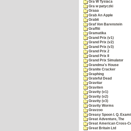
Gra W Tysiaca
Gra w patyczki
Graaa
Grab An Apple
Grabit
Graf Von Barenstein
Graffiti
Gramatika
Grand Prix (v1)
Grand Prix (v2)
Grand Prix (v3)
Grand Prix 2
Grand Prix II
Grand Prix Simulator
Grandma's House
Granite Cracker
Graphing
Grateful Dead
Gravitar
Graviten
Gravity (v1)
Gravity (v2)
Gravity (v3)
Gravity Worms
Gravzoo
Greasy Spoon I. Q. Exami
Great Adventure, The
Great American Cross-Co
Great Britain Ltd