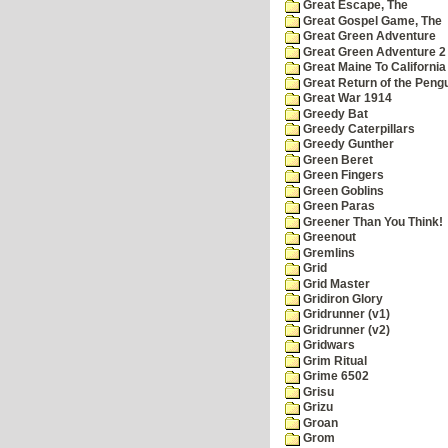
Great Escape, The
Great Gospel Game, The
Great Green Adventure
Great Green Adventure 2
Great Maine To California
Great Return of the Pengu
Great War 1914
Greedy Bat
Greedy Caterpillars
Greedy Gunther
Green Beret
Green Fingers
Green Goblins
Green Paras
Greener Than You Think!
Greenout
Gremlins
Grid
Grid Master
Gridiron Glory
Gridrunner (v1)
Gridrunner (v2)
Gridwars
Grim Ritual
Grime 6502
Grisu
Grizu
Groan
Grom