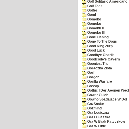
Golf Solitario Americano
Golf Tees
Golfer
Goml
Gomoko
Gomoku
Gomoku II
Gomoku III
Gone Fishing
Gone To The Dogs
Good King Zurp
Good Luck
Goodbye Charlie
Goodcode's Cavern
Goonies, The
Goraczka Zlota
Gorf
Gorgon
Gorilla Warfare
Gossip
Gothic I Der Aeonen Wec
Gower Gulch
Gowno Spadajace W Dol
GozSnake
Gozmind
Gra Logiczna
Gra O Flaszke
Gra W Brak Patyczkow
Gra W Linie