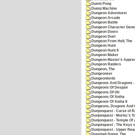
Dumb Pong
Dump Machine
Dungeon Adventurer
Dungeon Arcade
Dungeon Battle
Dungeon Character Gene
Dungeon Doors
Dungeon Duel
Dungeon From Hell, The
Dungeon Hunt
Dungeon Hunt II
Dungeon Maker
Dungeon Master's Appren
Dungeon Raiders
Dungeon, The
Dungeoneer
Dungeonlords
Dungeons And Dragons - 
Dungeons Of Despair
Dungeons Of Oti
Dungeons Of Xotha
Dungeons Of Xotha II
Dungeons, Dragons And O
Dunjonquest - Curse of R
Dunjonquest - Morloc's T
Dunjonquest - Temple Of 
Dunjonquest - The Keys 
Dunjonquest - Upper Rea
Dunshalt Donut, The