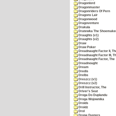
Dragonlord
Dragonmaster
Dragonriders Of Pern
Dragons Lair
Dragonwood
Dragoventure
Drakula
Dratewka The Shoemake
Draughts (v1)
Draughts (v2)
Draw
Draw Poker
Dreadnaught Factor II, Th
Dreadnaught Factor III, T
Dreadnaught Factor, The
Dreadnought
Dream
Dredis
Drelbs
Dreszcz (v1)
Dreszcz (v2)
Drill Instructor, The
Driver's Seat
Droga Do Duplandu
Droga Wojownika
Droids
Droidz
Drol
Drone Dusters