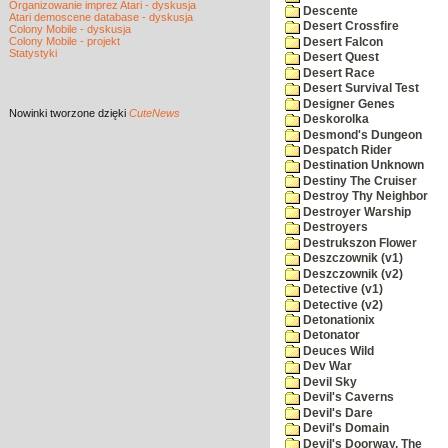
Organizowanie imprez Atari - dyskusja
Descente
Atari demoscene database - dyskusja
Desert Crossfire
Colony Mobile - dyskusja
Colony Mobile - projekt
Desert Falcon
Statystyki
Desert Quest
Desert Race
Desert Survival Test
Designer Genes
Nowinki
tworzone dzięki
CuteNews
Deskorolka
Desmond's Dungeon
Despatch Rider
Destination Unknown
Destiny The Cruiser
Destroy Thy Neighbor
Destroyer Warship
Destroyers
Destrukszon Flower
Deszczownik (v1)
Deszczownik (v2)
Detective (v1)
Detective (v2)
Detonationix
Detonator
Deuces Wild
Dev War
Devil Sky
Devil's Caverns
Devil's Dare
Devil's Domain
Devil's Doorway, The