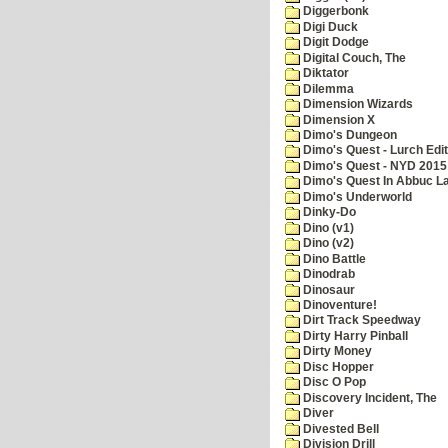
Diggerbonk
Digi Duck
Digit Dodge
Digital Couch, The
Diktator
Dilemma
Dimension Wizards
Dimension X
Dimo's Dungeon
Dimo's Quest - Lurch Edit
Dimo's Quest - NYD 2015 
Dimo's Quest In Abbuc L
Dimo's Underworld
Dinky-Do
Dino (v1)
Dino (v2)
Dino Battle
Dinodrab
Dinosaur
Dinoventure!
Dirt Track Speedway
Dirty Harry Pinball
Dirty Money
Disc Hopper
Disc O Pop
Discovery Incident, The
Diver
Divested Bell
Division Drill