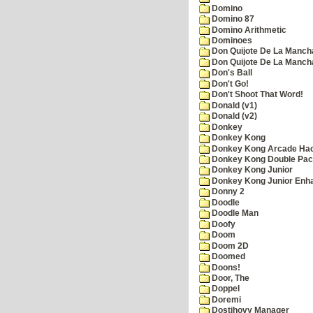
Domino
Domino 87
Domino Arithmetic
Dominoes
Don Quijote De La Manch
Don Quijote De La Manch
Don's Ball
Don't Go!
Don't Shoot That Word!
Donald (v1)
Donald (v2)
Donkey
Donkey Kong
Donkey Kong Arcade Ha
Donkey Kong Double Pa
Donkey Kong Junior
Donkey Kong Junior Enh
Donny 2
Doodle
Doodle Man
Doofy
Doom
Doom 2D
Doomed
Doons!
Door, The
Doppel
Doremi
Dostihovy Manager