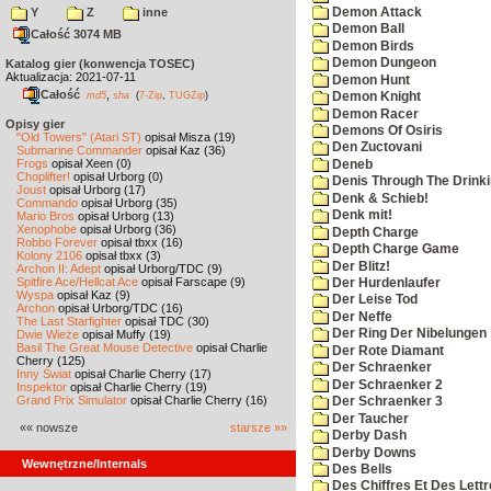
Demon Attack
Y
Z
inne
Demon Ball
Całość 3074 MB
Demon Birds
Demon Dungeon
Katalog gier (konwencja TOSEC)
Aktualizacja: 2021-07-11
Demon Hunt
Całość
,
md5
sha
(
7-Zip
,
TUGZip
)
Demon Knight
Demon Racer
Opisy gier
Demons Of Osiris
"Old Towers" (Atari ST)
opisał Misza (19)
Den Zuctovani
Submarine Commander
opisał Kaz (36)
Frogs
opisał Xeen (0)
Deneb
Choplifter!
opisał Urborg (0)
Denis Through The Drinki
Joust
opisał Urborg (17)
Denk & Schieb!
Commando
opisał Urborg (35)
Denk mit!
Mario Bros
opisał Urborg (13)
Xenophobe
opisał Urborg (36)
Depth Charge
Robbo Forever
opisał tbxx (16)
Depth Charge Game
Kolony 2106
opisał tbxx (3)
Der Blitz!
Archon II: Adept
opisał Urborg/TDC (9)
Spitfire Ace/Hellcat Ace
opisał Farscape (9)
Der Hurdenlaufer
Wyspa
opisał Kaz (9)
Der Leise Tod
Archon
opisał Urborg/TDC (16)
Der Neffe
The Last Starfighter
opisał TDC (30)
Der Ring Der Nibelungen
Dwie Wieże
opisał Muffy (19)
Basil The Great Mouse Detective
opisał Charlie
Der Rote Diamant
Cherry (125)
Der Schraenker
Inny Świat
opisał Charlie Cherry (17)
Der Schraenker 2
Inspektor
opisał Charlie Cherry (19)
Grand Prix Simulator
opisał Charlie Cherry (16)
Der Schraenker 3
Der Taucher
«« nowsze
starsze »»
Derby Dash
Derby Downs
Wewnętrzne/Internals
Des Bells
Des Chiffres Et Des Lett