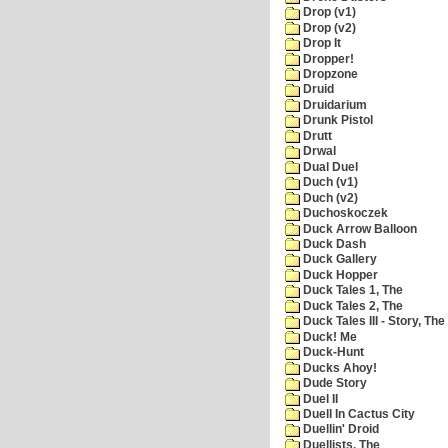
Drop (v1)
Drop (v2)
Drop It
Dropper!
Dropzone
Druid
Druidarium
Drunk Pistol
Drutt
Drwal
Dual Duel
Duch (v1)
Duch (v2)
Duchoskoczek
Duck Arrow Balloon
Duck Dash
Duck Gallery
Duck Hopper
Duck Tales 1, The
Duck Tales 2, The
Duck Tales III - Story, The
Duck! Me
Duck-Hunt
Ducks Ahoy!
Dude Story
Duel II
Duell In Cactus City
Duellin' Droid
Duellists, The