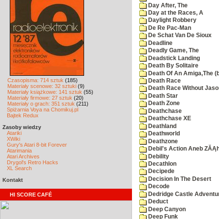
Day After, The
Day at the Races, A
Daylight Robbery
De Re Pac-Man
De Schat Van De Sioux
Deadline
Deadly Game, The
Deadstick Landing
Death By Solitaire
Death Of An Amiga,The (b
Czasopisma: 714 sztuk
(185)
Death Race
Materiały scenowe: 32 sztuki
(9)
Death Race Without Jaso
Materiały książkowe: 141 sztuk
(55)
Death Star
Materiały firmowe: 27 sztuk
(20)
Death Zone
Materiały o grach: 351 sztuk
(211)
Spiżarnia Voya na Chomikuj.pl
Deathchase
Bajtek Redux
Deathchase XE
Deathland
Zasoby wiedzy
Atariki
Deathworld
XWiki
Deathzone
Gury's Atari 8-bit Forever
Debil's Action Aneb ZĂĄ
Atarimania
Debility
Atari Archives
Drygol's Retro Hacks
Decathlon
XL Search
Decipede
Decision In The Desert
Kontakt
Decode
Dedridge Castle Adventu
HI SCORE CAFÉ
Deduct
Deep Canyon
Deep Funk