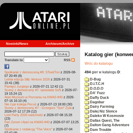
Nowinki/News
Archiwum/Archive
Katalog gier (konwe
Translate to
RSS
Wróc do katalogu
494
gier w katalogu
D
:
Spotkanie z demosceną #9: STeel/Tori
z 2026-08-
07 20:49 (8)
D-Bug
Letnia edycja Silly Venture 2026
z 2026-07-31
15:41 (38)
D.I.T.C.H
Pamięci Jurgiego
z 2026-07-21 12:42 (1)
D.O.D.O
Sceny z demosceny #7: opowiada SuN
z 2026-07-
DA' Fuzz
19 15:24 (2)
Atari Muzeum w Poznaniu na KWAS #40
z 2026-
Daffy Duck
07-16 16:10 (4)
Dagobar
Nie żyje kolega Pecuś
z 2026-07-13 18:00 (30)
Dairy Farming
Sceny z demosceny #7 - Grzegorz "Sun" Żyła
z
Dalej Niz Slonce
2026-07-12 17:29 (12)
Lost Party 2026 nadchodzi
z 2026-07-08 15:28
Daleko W Kosmosie
(23)
Dallas Quest, The
Pan Zenon i Atari na KWAS #40
z 2026-07-07 13:25
Dalton Gang Adventure
(7)
Spotkanie z redakcją "The Voice"
z 2026-07-04
Dam Trouble
07:42 (9)