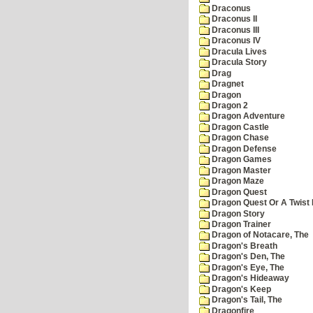
Draconus
Draconus II
Draconus III
Draconus IV
Dracula Lives
Dracula Story
Drag
Dragnet
Dragon
Dragon 2
Dragon Adventure
Dragon Castle
Dragon Chase
Dragon Defense
Dragon Games
Dragon Master
Dragon Maze
Dragon Quest
Dragon Quest Or A Twist I
Dragon Story
Dragon Trainer
Dragon of Notacare, The
Dragon's Breath
Dragon's Den, The
Dragon's Eye, The
Dragon's Hideaway
Dragon's Keep
Dragon's Tail, The
Dragonfire