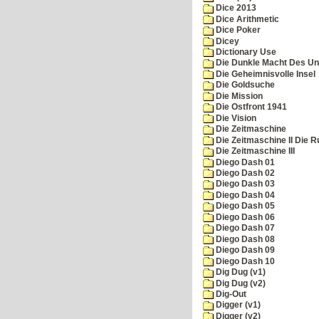
Dice 2013
Dice Arithmetic
Dice Poker
Dicey
Dictionary Use
Die Dunkle Macht Des Un
Die Geheimnisvolle Insel
Die Goldsuche
Die Mission
Die Ostfront 1941
Die Vision
Die Zeitmaschine
Die Zeitmaschine II Die 
Die Zeitmaschine III
Diego Dash 01
Diego Dash 02
Diego Dash 03
Diego Dash 04
Diego Dash 05
Diego Dash 06
Diego Dash 07
Diego Dash 08
Diego Dash 09
Diego Dash 10
Dig Dug (v1)
Dig Dug (v2)
Dig-Out
Digger (v1)
Digger (v2)