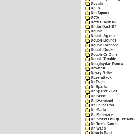
Dostihy
Dot A
Dot Square
DotA
Dotter Dash 06
Dotter Dash 07
Double
Double Agents
Double Bounce
Double Cannons
Double Decker
Double Or Quits
Double Trouble
Doughtydan Remix
Downhill
Dowry Bribe
Dozerattack
Dr Freps
Dr Sparkz
Dr Sparkz 2020
Dr. Boom!
Dr. Download
Dr. Livingston
Dr. Mario
Dr. Mindwarp
Dr. Seuss Fix-Up The Mix
Dr. Tom's Castle
Dr. Waco
Drac Is Back