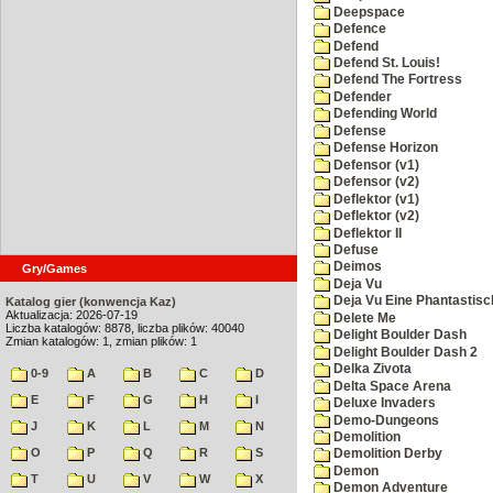
Deepspace
Defence
Defend
Defend St. Louis!
Defend The Fortress
Defender
Defending World
Defense
Defense Horizon
Defensor (v1)
Defensor (v2)
Deflektor (v1)
Deflektor (v2)
Deflektor II
Defuse
Deimos
Gry/Games
Deja Vu
Deja Vu Eine Phantastisc
Katalog gier (konwencja Kaz)
Aktualizacja: 2026-07-19
Delete Me
Liczba katalogów: 8878, liczba plików: 40040
Delight Boulder Dash
Zmian katalogów: 1, zmian plików: 1
Delight Boulder Dash 2
Delka Zivota
0-9
A
B
C
D
Delta Space Arena
E
F
G
H
I
Deluxe Invaders
Demo-Dungeons
J
K
L
M
N
Demolition
O
P
Q
R
S
Demolition Derby
Demon
T
U
V
W
X
Demon Adventure