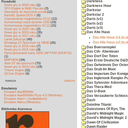
Darkness
Poradniki
Nowe gry w 2026 roku
(1)
Darkness Hour
SFX-Engine w MAD Pascalu
(3)
Darkstar
Narzędzie do tworzenia scrolli
(12)
Darkstar 2
Kartridż Sparta DOS X
(6)
Usprawnienia magnetofonu XC12
(12)
Darts (v1)
Konserwacja stacji dysków 1050
(19)
Darts (v2)
Konserwacja magnetofonu XC12
(15)
Darts (v3)
Nowe gry w 2020 roku
(2)
Das Alte Haus
Nowe gry w 2019 roku
(35)
Nowe gry w 2017 roku
(3)
Das Alte Haus (v1,b).at
Larek pokazuje
(40)
Das Alte Haus (v2,b).at
Emulacja ZX Spectrum na VBXE
(26)
Nowe gry w 2016 roku
(7)
Das Boersenspiel
Nowe gry w 2015 roku
(4)
Das CIA- Abenteuer
Partycjonowanie karty SIDE (APT/FAT16/FAT32)
Das Dorf Der Toten
(1)
BMPVIEW
(34)
Das Erste Deutsche D&D
Atari ST dla opornych
(75)
Das Geheimnis Der Oster
Nowe gry w 2014 roku
(19)
Das Grab Im Moor
Tritone engine
(11)
QChan Engine
(6)
Das Imperium Der Konig
Das Inglenook Rangier Pu
nowsze
starsze
Das Sylvester Adventure
Das Thera-Med
Emulatory
Das U-Boot
Emulator Atari800Win
Emulator Atari800Win PLus 4.0 (Windows)
Das Verzauberte Schloss
Emulator Atari++ (multiplatform)
Dash
Emulator Altirra (Windows)
Dateline Titanic
Biblioteka Atarowca
Datestones Of Ryn, The
David's Midnight Magic
David's Midnight Magic 2
Dawn Of Civilization
Dawn Raider