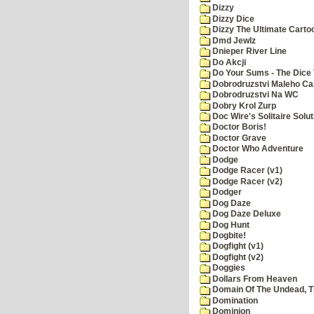
Dizzy
Dizzy Dice
Dizzy The Ultimate Carto
Dmd Jewlz
Dnieper River Line
Do Akcji
Do Your Sums - The Dice 
Dobrodruzstvi Maleho Cap
Dobrodruzstvi Na WC
Dobry Krol Zurp
Doc Wire's Solitaire Solut
Doctor Boris!
Doctor Grave
Doctor Who Adventure
Dodge
Dodge Racer (v1)
Dodge Racer (v2)
Dodger
Dog Daze
Dog Daze Deluxe
Dog Hunt
Dogbite!
Dogfight (v1)
Dogfight (v2)
Doggies
Dollars From Heaven
Domain Of The Undead, 
Domination
Dominion