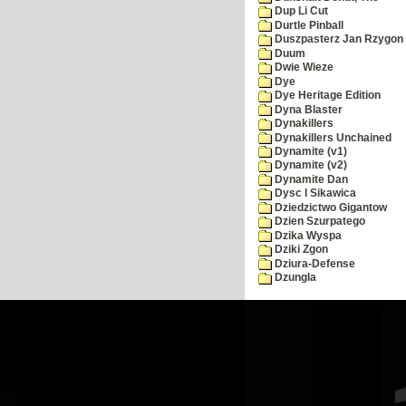
Dup Li Cut
Durtle Pinball
Duszpasterz Jan Rzygon
Duum
Dwie Wieze
Dye
Dye Heritage Edition
Dyna Blaster
Dynakillers
Dynakillers Unchained
Dynamite (v1)
Dynamite (v2)
Dynamite Dan
Dysc I Sikawica
Dziedzictwo Gigantow
Dzien Szurpatego
Dzika Wyspa
Dziki Zgon
Dziura-Defense
Dzungla