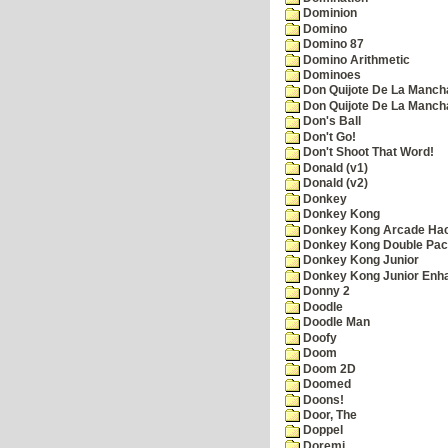
Dominion
Domino
Domino 87
Domino Arithmetic
Dominoes
Don Quijote De La Manch
Don Quijote De La Manch
Don's Ball
Don't Go!
Don't Shoot That Word!
Donald (v1)
Donald (v2)
Donkey
Donkey Kong
Donkey Kong Arcade Ha
Donkey Kong Double Pa
Donkey Kong Junior
Donkey Kong Junior Enh
Donny 2
Doodle
Doodle Man
Doofy
Doom
Doom 2D
Doomed
Doons!
Door, The
Doppel
Doremi