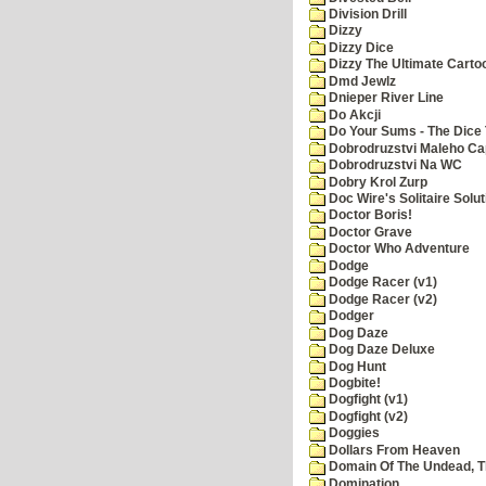
Division Drill
Dizzy
Dizzy Dice
Dizzy The Ultimate Carto
Dmd Jewlz
Dnieper River Line
Do Akcji
Do Your Sums - The Dice 
Dobrodruzstvi Maleho Cap
Dobrodruzstvi Na WC
Dobry Krol Zurp
Doc Wire's Solitaire Solut
Doctor Boris!
Doctor Grave
Doctor Who Adventure
Dodge
Dodge Racer (v1)
Dodge Racer (v2)
Dodger
Dog Daze
Dog Daze Deluxe
Dog Hunt
Dogbite!
Dogfight (v1)
Dogfight (v2)
Doggies
Dollars From Heaven
Domain Of The Undead, 
Domination