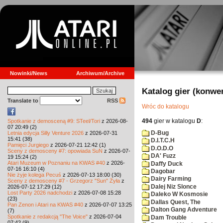
Nowinki/News
Archiwum/Archive
Katalog gier (konwe
Translate to
RSS
Wróc do katalogu
494
gier w katalogu
D
:
Spotkanie z demosceną #9: STeel/Tori
z 2026-08-
07 20:49 (2)
D-Bug
Letnia edycja Silly Venture 2026
z 2026-07-31
15:41 (38)
D.I.T.C.H
Pamięci Jurgiego
z 2026-07-21 12:42 (1)
D.O.D.O
Sceny z demosceny #7: opowiada SuN
z 2026-07-
DA' Fuzz
19 15:24 (2)
Atari Muzeum w Poznaniu na KWAS #40
z 2026-
Daffy Duck
07-16 16:10 (4)
Dagobar
Nie żyje kolega Pecuś
z 2026-07-13 18:00 (30)
Dairy Farming
Sceny z demosceny #7 - Grzegorz "Sun" Żyła
z
Dalej Niz Slonce
2026-07-12 17:29 (12)
Lost Party 2026 nadchodzi
z 2026-07-08 15:28
Daleko W Kosmosie
(23)
Dallas Quest, The
Pan Zenon i Atari na KWAS #40
z 2026-07-07 13:25
Dalton Gang Adventure
(7)
Spotkanie z redakcją "The Voice"
z 2026-07-04
Dam Trouble
07:42 (9)