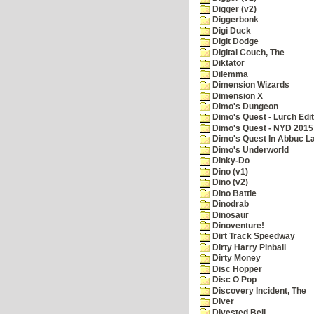
Digger (v2)
Diggerbonk
Digi Duck
Digit Dodge
Digital Couch, The
Diktator
Dilemma
Dimension Wizards
Dimension X
Dimo's Dungeon
Dimo's Quest - Lurch Edit
Dimo's Quest - NYD 2015 
Dimo's Quest In Abbuc L
Dimo's Underworld
Dinky-Do
Dino (v1)
Dino (v2)
Dino Battle
Dinodrab
Dinosaur
Dinoventure!
Dirt Track Speedway
Dirty Harry Pinball
Dirty Money
Disc Hopper
Disc O Pop
Discovery Incident, The
Diver
Divested Bell