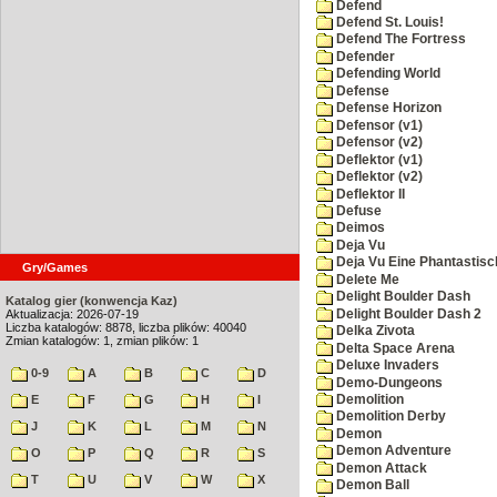
Defend
Defend St. Louis!
Defend The Fortress
Defender
Defending World
Defense
Defense Horizon
Defensor (v1)
Defensor (v2)
Deflektor (v1)
Deflektor (v2)
Deflektor II
Defuse
Deimos
Deja Vu
Deja Vu Eine Phantastisc
Gry/Games
Delete Me
Delight Boulder Dash
Katalog gier (konwencja Kaz)
Delight Boulder Dash 2
Aktualizacja: 2026-07-19
Liczba katalogów: 8878, liczba plików: 40040
Delka Zivota
Zmian katalogów: 1, zmian plików: 1
Delta Space Arena
Deluxe Invaders
0-9
A
B
C
D
Demo-Dungeons
Demolition
E
F
G
H
I
Demolition Derby
J
K
L
M
N
Demon
Demon Adventure
O
P
Q
R
S
Demon Attack
T
U
V
W
X
Demon Ball