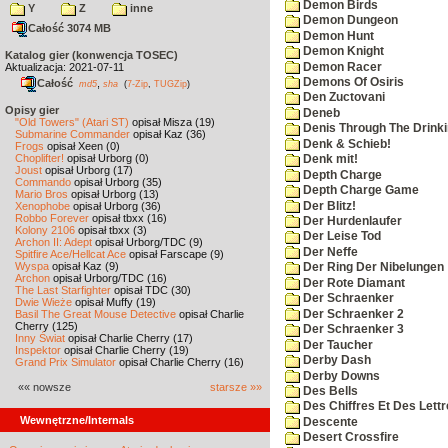
Demon Birds
Y
Z
inne
Demon Dungeon
Całość 3074 MB
Demon Hunt
Demon Knight
Katalog gier (konwencja TOSEC)
Demon Racer
Aktualizacja: 2021-07-11
Demons Of Osiris
Całość
,
md5
sha
(
7-Zip
,
TUGZip
)
Den Zuctovani
Opisy gier
Deneb
"Old Towers" (Atari ST)
opisał Misza (19)
Denis Through The Drinki
Submarine Commander
opisał Kaz (36)
Denk & Schieb!
Frogs
opisał Xeen (0)
Choplifter!
opisał Urborg (0)
Denk mit!
Joust
opisał Urborg (17)
Depth Charge
Commando
opisał Urborg (35)
Depth Charge Game
Mario Bros
opisał Urborg (13)
Der Blitz!
Xenophobe
opisał Urborg (36)
Robbo Forever
opisał tbxx (16)
Der Hurdenlaufer
Kolony 2106
opisał tbxx (3)
Der Leise Tod
Archon II: Adept
opisał Urborg/TDC (9)
Der Neffe
Spitfire Ace/Hellcat Ace
opisał Farscape (9)
Wyspa
opisał Kaz (9)
Der Ring Der Nibelungen
Archon
opisał Urborg/TDC (16)
Der Rote Diamant
The Last Starfighter
opisał TDC (30)
Der Schraenker
Dwie Wieże
opisał Muffy (19)
Der Schraenker 2
Basil The Great Mouse Detective
opisał Charlie
Cherry (125)
Der Schraenker 3
Inny Świat
opisał Charlie Cherry (17)
Der Taucher
Inspektor
opisał Charlie Cherry (19)
Derby Dash
Grand Prix Simulator
opisał Charlie Cherry (16)
Derby Downs
«« nowsze
starsze »»
Des Bells
Des Chiffres Et Des Lett
Wewnętrzne/Internals
Descente
Desert Crossfire