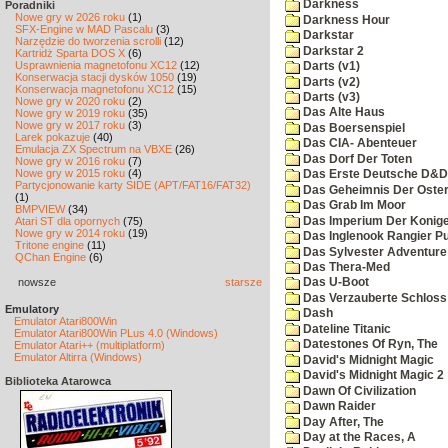
Darkness
Poradniki
Nowe gry w 2026 roku
(1)
Darkness Hour
SFX-Engine w MAD Pascalu
(3)
Darkstar
Narzędzie do tworzenia scrolli
(12)
Darkstar 2
Kartridż Sparta DOS X
(6)
Usprawnienia magnetofonu XC12
(12)
Darts (v1)
Konserwacja stacji dysków 1050
(19)
Darts (v2)
Konserwacja magnetofonu XC12
(15)
Darts (v3)
Nowe gry w 2020 roku
(2)
Das Alte Haus
Nowe gry w 2019 roku
(35)
Nowe gry w 2017 roku
(3)
Das Boersenspiel
Larek pokazuje
(40)
Das CIA- Abenteuer
Emulacja ZX Spectrum na VBXE
(26)
Das Dorf Der Toten
Nowe gry w 2016 roku
(7)
Nowe gry w 2015 roku
(4)
Das Erste Deutsche D&D
Partycjonowanie karty SIDE (APT/FAT16/FAT32)
Das Geheimnis Der Oster
(1)
Das Grab Im Moor
BMPVIEW
(34)
Das Imperium Der Konig
Atari ST dla opornych
(75)
Nowe gry w 2014 roku
(19)
Das Inglenook Rangier Pu
Tritone engine
(11)
Das Sylvester Adventure
QChan Engine
(6)
Das Thera-Med
nowsze
starsze
Das U-Boot
Das Verzauberte Schloss
Emulatory
Dash
Emulator Atari800Win
Dateline Titanic
Emulator Atari800Win PLus 4.0 (Windows)
Datestones Of Ryn, The
Emulator Atari++ (multiplatform)
Emulator Altirra (Windows)
David's Midnight Magic
David's Midnight Magic 2
Biblioteka Atarowca
Dawn Of Civilization
Dawn Raider
Day After, The
Day at the Races, A