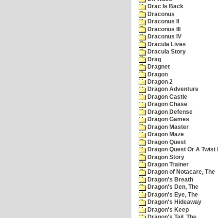
Drac Is Back
Draconus
Draconus II
Draconus III
Draconus IV
Dracula Lives
Dracula Story
Drag
Dragnet
Dragon
Dragon 2
Dragon Adventure
Dragon Castle
Dragon Chase
Dragon Defense
Dragon Games
Dragon Master
Dragon Maze
Dragon Quest
Dragon Quest Or A Twist I
Dragon Story
Dragon Trainer
Dragon of Notacare, The
Dragon's Breath
Dragon's Den, The
Dragon's Eye, The
Dragon's Hideaway
Dragon's Keep
Dragon's Tail, The