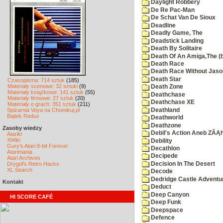
Daylight Robbery
De Re Pac-Man
De Schat Van De Sioux
Deadline
Deadly Game, The
Deadstick Landing
Death By Solitaire
Death Of An Amiga,The (b
Death Race
Death Race Without Jaso
Death Star
Czasopisma: 714 sztuk
(185)
Materiały scenowe: 32 sztuki
(9)
Death Zone
Materiały książkowe: 141 sztuk
(55)
Deathchase
Materiały firmowe: 27 sztuk
(20)
Deathchase XE
Materiały o grach: 351 sztuk
(211)
Deathland
Spiżarnia Voya na Chomikuj.pl
Bajtek Redux
Deathworld
Deathzone
Zasoby wiedzy
Debil's Action Aneb ZĂĄ
Atariki
XWiki
Debility
Gury's Atari 8-bit Forever
Decathlon
Atarimania
Decipede
Atari Archives
Decision In The Desert
Drygol's Retro Hacks
XL Search
Decode
Dedridge Castle Adventu
Kontakt
Deduct
Deep Canyon
HI SCORE CAFÉ
Deep Funk
Deepspace
Defence