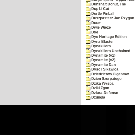
Dunshalt Donut, The
Dup Li Cut
Durtle Pinball
Duszpasterz Jan Rzygon
Duum
Dwie Wieze
Dye
Dye Heritage Edition
Dyna Blaster
Dynakillers
Dynakillers Unchained
Dynamite (v1)
Dynamite (v2)
Dynamite Dan
Dysc I Sikawica
Dziedzictwo Gigantow
Dzien Szurpatego
Dzika Wyspa
Dziki Zgon
Dziura-Defense
Dzungla