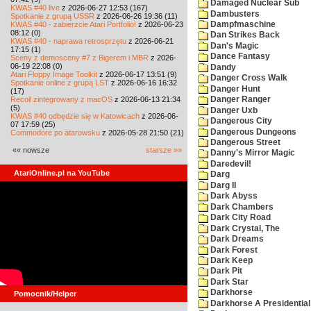
Damaged Nuclear Sub
KWAS #40 live
z 2026-06-27 12:53 (167)
Dambusters
Spotkanie z grupą USSR
z 2026-06-26 19:36 (11)
KWAS #40 - zabierzcie Atari Portfolio!
z 2026-06-23
Dampfmaschine
08:12 (0)
Dan Strikes Back
KWAS #40 - naprawa retrosprzętu
z 2026-06-21
Dan's Magic
17:15 (1)
Dance Fantasy
Sceny z demosceny #7 z Bigerem i MBR
z 2026-
06-19 22:08 (0)
Dandy
Atari Floppy Image Toolkit
z 2026-06-17 13:51 (9)
Danger Cross Walk
Spotkanie online z grupą LST
z 2026-06-16 16:32
Danger Hunt
(17)
Recoil zintegrowany z macOS
z 2026-06-13 21:34
Danger Ranger
(5)
Danger Uxb
KWAS #40 odbędzie się w Katowicach
z 2026-06-
Dangerous City
07 17:59 (25)
Dangerous Dungeons
Commodore po atarowsku
z 2026-05-28 21:50 (21)
Dangerous Street
«« nowsze
starsze »»
Danny's Mirror Magic
Daredevil!
AtariOnline.pl na YouTube
Darg
Darg II
Dark Abyss
Dark Chambers
Dark City Road
Dark Crystal, The
Dark Dreams
Dark Forest
Dark Keep
Dark Pit
Dark Star
Darkhorse
Pomocnik/Helper
Darkhorse A Presidentia