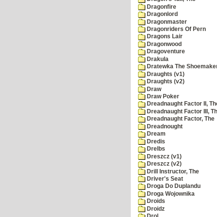
Dragonfire
Dragonlord
Dragonmaster
Dragonriders Of Pern
Dragons Lair
Dragonwood
Dragoventure
Drakula
Dratewka The Shoemake
Draughts (v1)
Draughts (v2)
Draw
Draw Poker
Dreadnaught Factor II, Th
Dreadnaught Factor III, T
Dreadnaught Factor, The
Dreadnought
Dream
Dredis
Drelbs
Dreszcz (v1)
Dreszcz (v2)
Drill Instructor, The
Driver's Seat
Droga Do Duplandu
Droga Wojownika
Droids
Droidz
Drol