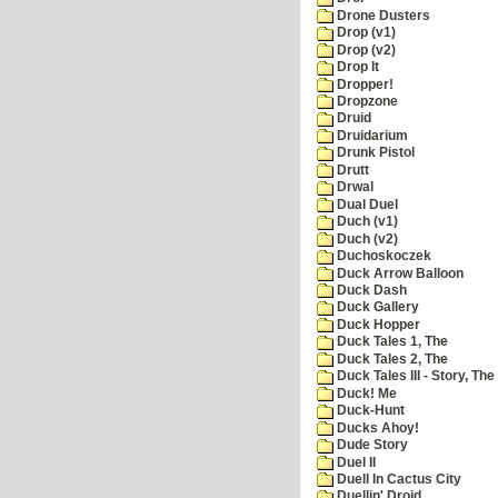
Drone Dusters
Drop (v1)
Drop (v2)
Drop It
Dropper!
Dropzone
Druid
Druidarium
Drunk Pistol
Drutt
Drwal
Dual Duel
Duch (v1)
Duch (v2)
Duchoskoczek
Duck Arrow Balloon
Duck Dash
Duck Gallery
Duck Hopper
Duck Tales 1, The
Duck Tales 2, The
Duck Tales III - Story, The
Duck! Me
Duck-Hunt
Ducks Ahoy!
Dude Story
Duel II
Duell In Cactus City
Duellin' Droid