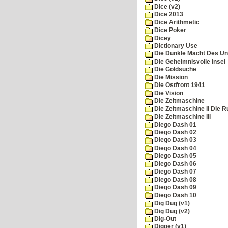
Dice (v2)
Dice 2013
Dice Arithmetic
Dice Poker
Dicey
Dictionary Use
Die Dunkle Macht Des Un
Die Geheimnisvolle Insel
Die Goldsuche
Die Mission
Die Ostfront 1941
Die Vision
Die Zeitmaschine
Die Zeitmaschine II Die 
Die Zeitmaschine III
Diego Dash 01
Diego Dash 02
Diego Dash 03
Diego Dash 04
Diego Dash 05
Diego Dash 06
Diego Dash 07
Diego Dash 08
Diego Dash 09
Diego Dash 10
Dig Dug (v1)
Dig Dug (v2)
Dig-Out
Digger (v1)