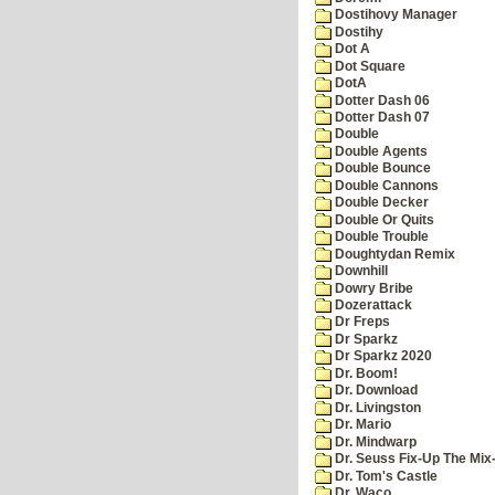
Dostihovy Manager
Dostihy
Dot A
Dot Square
DotA
Dotter Dash 06
Dotter Dash 07
Double
Double Agents
Double Bounce
Double Cannons
Double Decker
Double Or Quits
Double Trouble
Doughtydan Remix
Downhill
Dowry Bribe
Dozerattack
Dr Freps
Dr Sparkz
Dr Sparkz 2020
Dr. Boom!
Dr. Download
Dr. Livingston
Dr. Mario
Dr. Mindwarp
Dr. Seuss Fix-Up The Mix
Dr. Tom's Castle
Dr. Waco