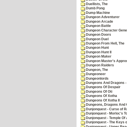
Duellists, The
Dumb Pong
Dump Machine
Dungeon Adventurer
Dungeon Arcade
Dungeon Battle
Dungeon Character Gene
Dungeon Doors
Dungeon Duel
Dungeon From Hell, The
Dungeon Hunt
Dungeon Hunt II
Dungeon Maker
Dungeon Master's Appren
Dungeon Raiders
Dungeon, The
Dungeoneer
Dungeonlords
Dungeons And Dragons - 
Dungeons Of Despair
Dungeons Of Oti
Dungeons Of Xotha
Dungeons Of Xotha II
Dungeons, Dragons And O
Dunjonquest - Curse of R
Dunjonquest - Morloc's T
Dunjonquest - Temple Of 
Dunjonquest - The Keys 
Dunjonquest - Upper Rea