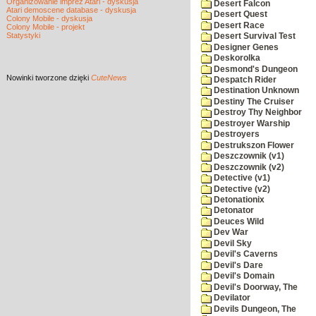
Organizowanie imprez Atari - dyskusja
Desert Falcon
Atari demoscene database - dyskusja
Desert Quest
Colony Mobile - dyskusja
Desert Race
Colony Mobile - projekt
Statystyki
Desert Survival Test
Designer Genes
Deskorolka
Desmond's Dungeon
Nowinki
tworzone dzięki
CuteNews
Despatch Rider
Destination Unknown
Destiny The Cruiser
Destroy Thy Neighbor
Destroyer Warship
Destroyers
Destrukszon Flower
Deszczownik (v1)
Deszczownik (v2)
Detective (v1)
Detective (v2)
Detonationix
Detonator
Deuces Wild
Dev War
Devil Sky
Devil's Caverns
Devil's Dare
Devil's Domain
Devil's Doorway, The
Devilator
Devils Dungeon, The