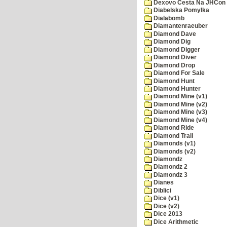
Dexovo Cesta Na JHCon
Diabelska Pomylka
Dialabomb
Diamantenraeuber
Diamond Dave
Diamond Dig
Diamond Digger
Diamond Diver
Diamond Drop
Diamond For Sale
Diamond Hunt
Diamond Hunter
Diamond Mine (v1)
Diamond Mine (v2)
Diamond Mine (v3)
Diamond Mine (v4)
Diamond Ride
Diamond Trail
Diamonds (v1)
Diamonds (v2)
Diamondz
Diamondz 2
Diamondz 3
Dianes
Diblici
Dice (v1)
Dice (v2)
Dice 2013
Dice Arithmetic