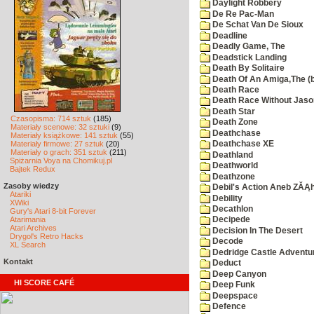
Daylight Robbery
De Re Pac-Man
De Schat Van De Sioux
Deadline
Deadly Game, The
Deadstick Landing
Death By Solitaire
Death Of An Amiga,The (b
Death Race
Death Race Without Jaso
Death Star
Czasopisma: 714 sztuk
(185)
Death Zone
Materiały scenowe: 32 sztuki
(9)
Deathchase
Materiały książkowe: 141 sztuk
(55)
Materiały firmowe: 27 sztuk
(20)
Deathchase XE
Materiały o grach: 351 sztuk
(211)
Deathland
Spiżarnia Voya na Chomikuj.pl
Deathworld
Bajtek Redux
Deathzone
Zasoby wiedzy
Debil's Action Aneb ZĂĄ
Atariki
Debility
XWiki
Decathlon
Gury's Atari 8-bit Forever
Atarimania
Decipede
Atari Archives
Decision In The Desert
Drygol's Retro Hacks
Decode
XL Search
Dedridge Castle Adventu
Kontakt
Deduct
Deep Canyon
HI SCORE CAFÉ
Deep Funk
Deepspace
Defence