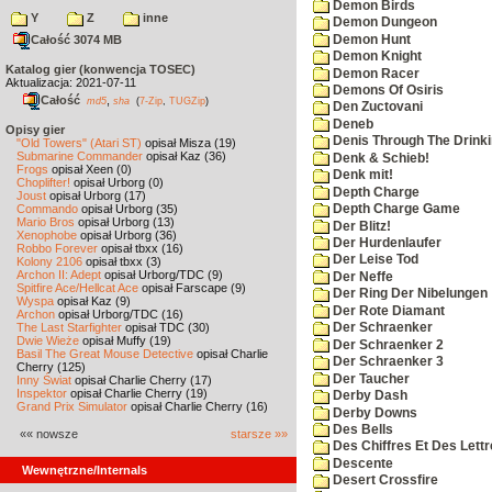
Demon Birds
Y
Z
inne
Demon Dungeon
Demon Hunt
Całość 3074 MB
Demon Knight
Katalog gier (konwencja TOSEC)
Demon Racer
Aktualizacja: 2021-07-11
Demons Of Osiris
Całość
,
md5
sha
(
7-Zip
,
TUGZip
)
Den Zuctovani
Deneb
Opisy gier
Denis Through The Drinki
"Old Towers" (Atari ST)
opisał Misza (19)
Submarine Commander
opisał Kaz (36)
Denk & Schieb!
Frogs
opisał Xeen (0)
Denk mit!
Choplifter!
opisał Urborg (0)
Depth Charge
Joust
opisał Urborg (17)
Commando
opisał Urborg (35)
Depth Charge Game
Mario Bros
opisał Urborg (13)
Der Blitz!
Xenophobe
opisał Urborg (36)
Der Hurdenlaufer
Robbo Forever
opisał tbxx (16)
Der Leise Tod
Kolony 2106
opisał tbxx (3)
Archon II: Adept
opisał Urborg/TDC (9)
Der Neffe
Spitfire Ace/Hellcat Ace
opisał Farscape (9)
Der Ring Der Nibelungen
Wyspa
opisał Kaz (9)
Der Rote Diamant
Archon
opisał Urborg/TDC (16)
The Last Starfighter
opisał TDC (30)
Der Schraenker
Dwie Wieże
opisał Muffy (19)
Der Schraenker 2
Basil The Great Mouse Detective
opisał Charlie
Der Schraenker 3
Cherry (125)
Der Taucher
Inny Świat
opisał Charlie Cherry (17)
Inspektor
opisał Charlie Cherry (19)
Derby Dash
Grand Prix Simulator
opisał Charlie Cherry (16)
Derby Downs
Des Bells
«« nowsze
starsze »»
Des Chiffres Et Des Lett
Descente
Wewnętrzne/Internals
Desert Crossfire