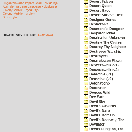
Desert Falcon
Organizowanie imprez Atari - dyskusja
Desert Quest
Atari demoscene database - dyskusja
Colony Mobile - dyskusja
Desert Race
Colony Mobile - projekt
Desert Survival Test
Statystyki
Designer Genes
Deskorolka
Desmond's Dungeon
Despatch Rider
Nowinki
tworzone dzięki
CuteNews
Destination Unknown
Destiny The Cruiser
Destroy Thy Neighbor
Destroyer Warship
Destroyers
Destrukszon Flower
Deszczownik (v1)
Deszczownik (v2)
Detective (v1)
Detective (v2)
Detonationix
Detonator
Deuces Wild
Dev War
Devil Sky
Devil's Caverns
Devil's Dare
Devil's Domain
Devil's Doorway, The
Devilator
Devils Dungeon, The