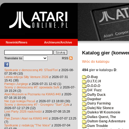
Nowinki/News
Archiwum/Archive
Katalog gier (konwe
Translate to
RSS
Wróc do katalogu
494
gier w katalogu
D
:
Spotkanie z demosceną #9: STeel/Tori
z 2026-08-
07 20:49 (10)
D-Bug
Letnia edycja Silly Venture 2026
z 2026-07-31
15:41 (38)
D.I.T.C.H
Pamięci Jurgiego
z 2026-07-21 12:42 (1)
D.O.D.O
Sceny z demosceny #7: opowiada SuN
z 2026-07-
DA' Fuzz
19 15:24 (2)
Atari Muzeum w Poznaniu na KWAS #40
z 2026-
Daffy Duck
07-16 16:10 (4)
Dagobar
Nie żyje kolega Pecuś
z 2026-07-13 18:00 (30)
Dairy Farming
Sceny z demosceny #7 - Grzegorz "Sun" Żyła
z
Dalej Niz Slonce
2026-07-12 17:29 (12)
Lost Party 2026 nadchodzi
z 2026-07-08 15:28
Daleko W Kosmosie
(23)
Dallas Quest, The
Pan Zenon i Atari na KWAS #40
z 2026-07-07 13:25
Dalton Gang Adventure
(7)
Spotkanie z redakcją "The Voice"
z 2026-07-04
Dam Trouble
07:42 (9)