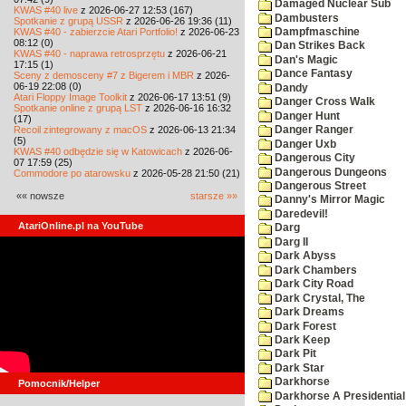
Damaged Nuclear Sub
KWAS #40 live
z 2026-06-27 12:53 (167)
Dambusters
Spotkanie z grupą USSR
z 2026-06-26 19:36 (11)
KWAS #40 - zabierzcie Atari Portfolio!
z 2026-06-23
Dampfmaschine
08:12 (0)
Dan Strikes Back
KWAS #40 - naprawa retrosprzętu
z 2026-06-21
Dan's Magic
17:15 (1)
Dance Fantasy
Sceny z demosceny #7 z Bigerem i MBR
z 2026-
06-19 22:08 (0)
Dandy
Atari Floppy Image Toolkit
z 2026-06-17 13:51 (9)
Danger Cross Walk
Spotkanie online z grupą LST
z 2026-06-16 16:32
Danger Hunt
(17)
Recoil zintegrowany z macOS
z 2026-06-13 21:34
Danger Ranger
(5)
Danger Uxb
KWAS #40 odbędzie się w Katowicach
z 2026-06-
Dangerous City
07 17:59 (25)
Dangerous Dungeons
Commodore po atarowsku
z 2026-05-28 21:50 (21)
Dangerous Street
«« nowsze
starsze »»
Danny's Mirror Magic
Daredevil!
AtariOnline.pl na YouTube
Darg
Darg II
Dark Abyss
Dark Chambers
Dark City Road
Dark Crystal, The
Dark Dreams
Dark Forest
Dark Keep
Dark Pit
Dark Star
Darkhorse
Pomocnik/Helper
Darkhorse A Presidentia