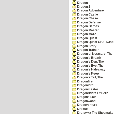
Dragon
Dragon 2
Dragon Adventure
Dragon Castle
Dragon Chase
Dragon Defense
Dragon Games
Dragon Master
Dragon Maze
Dragon Quest
Dragon Quest Or A Twist I
Dragon Story
Dragon Trainer
Dragon of Notacare, The
Dragon's Breath
Dragon's Den, The
Dragon's Eye, The
Dragon's Hideaway
Dragon's Keep
Dragon's Tail, The
Dragonfire
Dragonlord
Dragonmaster
Dragonriders Of Pern
Dragons Lair
Dragonwood
Dragoventure
Drakula
Dratewka The Shoemake