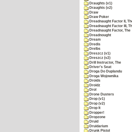
Draughts (v1)
Draughts (v2)
Draw
Draw Poker
Dreadnaught Factor II, Th
Dreadnaught Factor III, T
Dreadnaught Factor, The
Dreadnought
Dream
Dredis
Drelbs
Dreszcz (v1)
Dreszcz (v2)
Drill Instructor, The
Driver's Seat
Droga Do Duplandu
Droga Wojownika
Droids
Droidz
Drol
Drone Dusters
Drop (v1)
Drop (v2)
Drop It
Dropper!
Dropzone
Druid
Druidarium
Drunk Pistol