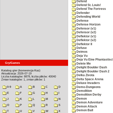
Defend
Defend St. Louis!
Defend The Fortress
Defender
Defending World
Defense
Defense Horizon
Defensor (v1)
Defensor (v2)
Deflektor (v1)
Deflektor (v2)
Deflektor II
Defuse
Deimos
Deja Vu
Deja Vu Eine Phantastisc
Gry/Games
Delete Me
Delight Boulder Dash
Katalog gier (konwencja Kaz)
Delight Boulder Dash 2
Aktualizacja: 2026-07-19
Delka Zivota
Liczba katalogów: 8878, liczba plików: 40040
Delta Space Arena
Zmian katalogów: 1, zmian plików: 1
Deluxe Invaders
0-9
A
B
C
D
Demo-Dungeons
Demolition
E
F
G
H
I
Demolition Derby
Demon
J
K
L
M
N
Demon Adventure
O
P
Q
R
S
Demon Attack
Demon Ball
T
U
V
W
X