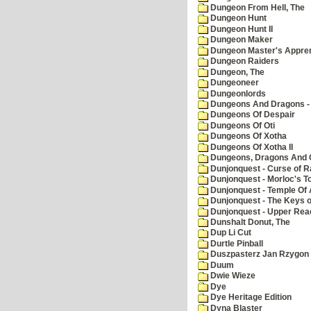
Dungeon From Hell, The
Dungeon Hunt
Dungeon Hunt II
Dungeon Maker
Dungeon Master's Appren
Dungeon Raiders
Dungeon, The
Dungeoneer
Dungeonlords
Dungeons And Dragons - 
Dungeons Of Despair
Dungeons Of Oti
Dungeons Of Xotha
Dungeons Of Xotha II
Dungeons, Dragons And O
Dunjonquest - Curse of R
Dunjonquest - Morloc's T
Dunjonquest - Temple Of 
Dunjonquest - The Keys 
Dunjonquest - Upper Rea
Dunshalt Donut, The
Dup Li Cut
Durtle Pinball
Duszpasterz Jan Rzygon
Duum
Dwie Wieze
Dye
Dye Heritage Edition
Dyna Blaster