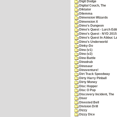
Digit Dodge
Digital Couch, The
Diktator
Dilemma
Dimension Wizards
Dimension X
Dimo's Dungeon
Dimo's Quest - Lurch Edit
Dimo's Quest - NYD 2015 
Dimo's Quest In Abbuc L
Dimo's Underworld
Dinky-Do
Dino (v1)
Dino (v2)
Dino Battle
Dinodrab
Dinosaur
Dinoventure!
Dirt Track Speedway
Dirty Harry Pinball
Dirty Money
Disc Hopper
Disc O Pop
Discovery Incident, The
Diver
Divested Bell
Division Drill
Dizzy
Dizzy Dice