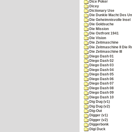
Dice Poker
Dicey
Dictionary Use
Die Dunkle Macht Des Un
Die Geheimnisvolle Insel
Die Goldsuche
Die Mission
Die Ostfront 1941
Die Vision
Die Zeitmaschine
Die Zeitmaschine II Die 
Die Zeitmaschine III
Diego Dash 01
Diego Dash 02
Diego Dash 03
Diego Dash 04
Diego Dash 05
Diego Dash 06
Diego Dash 07
Diego Dash 08
Diego Dash 09
Diego Dash 10
Dig Dug (v1)
Dig Dug (v2)
Dig-Out
Digger (v1)
Digger (v2)
Diggerbonk
Digi Duck