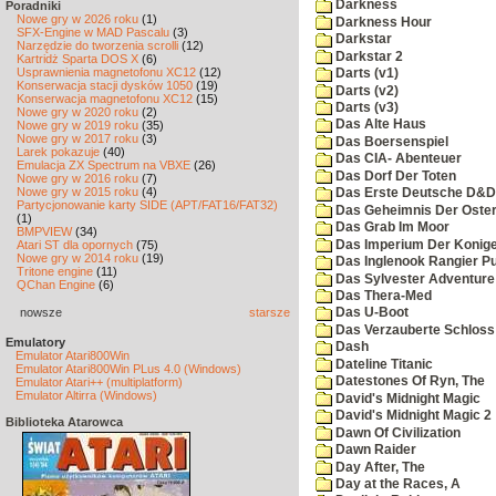
Darkness
Poradniki
Nowe gry w 2026 roku
(1)
Darkness Hour
SFX-Engine w MAD Pascalu
(3)
Darkstar
Narzędzie do tworzenia scrolli
(12)
Darkstar 2
Kartridż Sparta DOS X
(6)
Usprawnienia magnetofonu XC12
(12)
Darts (v1)
Konserwacja stacji dysków 1050
(19)
Darts (v2)
Konserwacja magnetofonu XC12
(15)
Darts (v3)
Nowe gry w 2020 roku
(2)
Das Alte Haus
Nowe gry w 2019 roku
(35)
Nowe gry w 2017 roku
(3)
Das Boersenspiel
Larek pokazuje
(40)
Das CIA- Abenteuer
Emulacja ZX Spectrum na VBXE
(26)
Das Dorf Der Toten
Nowe gry w 2016 roku
(7)
Nowe gry w 2015 roku
(4)
Das Erste Deutsche D&D
Partycjonowanie karty SIDE (APT/FAT16/FAT32)
Das Geheimnis Der Oster
(1)
Das Grab Im Moor
BMPVIEW
(34)
Das Imperium Der Konig
Atari ST dla opornych
(75)
Nowe gry w 2014 roku
(19)
Das Inglenook Rangier Pu
Tritone engine
(11)
Das Sylvester Adventure
QChan Engine
(6)
Das Thera-Med
nowsze
starsze
Das U-Boot
Das Verzauberte Schloss
Emulatory
Dash
Emulator Atari800Win
Dateline Titanic
Emulator Atari800Win PLus 4.0 (Windows)
Datestones Of Ryn, The
Emulator Atari++ (multiplatform)
Emulator Altirra (Windows)
David's Midnight Magic
David's Midnight Magic 2
Biblioteka Atarowca
Dawn Of Civilization
Dawn Raider
Day After, The
Day at the Races, A