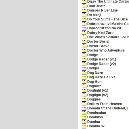
Dizzy The Ultimate Carto
Dmd Jewlz
Dnieper River Line
Do Akcji
Do Your Sums - The Dice 
Dobrodruzstvi Maleho Cap
Dobrodruzstvi Na WC
Dobry Krol Zurp
Doc Wire's Solitaire Solut
Doctor Boris!
Doctor Grave
Doctor Who Adventure
Dodge
Dodge Racer (v1)
Dodge Racer (v2)
Dodger
Dog Daze
Dog Daze Deluxe
Dog Hunt
Dogbite!
Dogfight (v1)
Dogfight (v2)
Doggies
Dollars From Heaven
Domain Of The Undead, 
Domination
Dominion
Domino
Domino 87