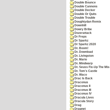
Double Bounce
Double Cannons
Double Decker
Double Or Quits
Double Trouble
Doughtydan Remix
Downhill
Dowry Bribe
Dozerattack
Dr Freps
Dr Sparkz
Dr Sparkz 2020
Dr. Boom!
Dr. Download
Dr. Livingston
Dr. Mario
Dr. Mindwarp
Dr. Seuss Fix-Up The Mix
Dr. Tom's Castle
Dr. Waco
Drac Is Back
Draconus
Draconus II
Draconus III
Draconus IV
Dracula Lives
Dracula Story
Drag
Dragnet