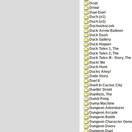
Drutt
Drwal
Dual Duel
Duch (v1)
Duch (v2)
Duchoskoczek
Duck Arrow Balloon
Duck Dash
Duck Gallery
Duck Hopper
Duck Tales 1, The
Duck Tales 2, The
Duck Tales III - Story, The
Duck! Me
Duck-Hunt
Ducks Ahoy!
Dude Story
Duel II
Duell In Cactus City
Duellin' Droid
Duellists, The
Dumb Pong
Dump Machine
Dungeon Adventurer
Dungeon Arcade
Dungeon Battle
Dungeon Character Gene
Dungeon Doors
Dungeon Duel