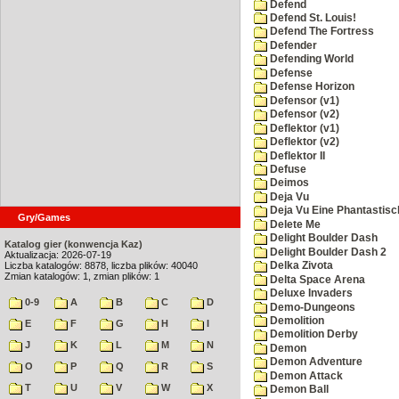
Defend
Defend St. Louis!
Defend The Fortress
Defender
Defending World
Defense
Defense Horizon
Defensor (v1)
Defensor (v2)
Deflektor (v1)
Deflektor (v2)
Deflektor II
Defuse
Deimos
Deja Vu
Deja Vu Eine Phantastisc
Gry/Games
Delete Me
Delight Boulder Dash
Katalog gier (konwencja Kaz)
Delight Boulder Dash 2
Aktualizacja: 2026-07-19
Liczba katalogów: 8878, liczba plików: 40040
Delka Zivota
Zmian katalogów: 1, zmian plików: 1
Delta Space Arena
Deluxe Invaders
0-9
A
B
C
D
Demo-Dungeons
Demolition
E
F
G
H
I
Demolition Derby
J
K
L
M
N
Demon
Demon Adventure
O
P
Q
R
S
Demon Attack
T
U
V
W
X
Demon Ball