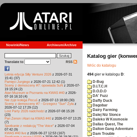
Nowinki/News
Archiwum/Archive
Katalog gier (konwe
Translate to
RSS
Wróc do katalogu
494
gier w katalogu
D
:
Letnia edycja Silly Venture 2026
z 2026-07-31
15:41 (37)
D-Bug
Pamięci Jurgiego
z 2026-07-21 12:42 (1)
Sceny z demosceny #7: opowiada SuN
z 2026-07-
D.I.T.C.H
19 15:24 (2)
D.O.D.O
Atari Muzeum w Poznaniu na KWAS #40
z 2026-
DA' Fuzz
07-16 16:10 (4)
Nie żyje kolega Pecuś
z 2026-07-13 18:00 (30)
Daffy Duck
Sceny z demosceny #7 - Grzegorz "Sun" Żyła
z
Dagobar
2026-07-12 17:29 (12)
Dairy Farming
Lost Party 2026 nadchodzi
z 2026-07-08 15:28
Dalej Niz Slonce
(23)
Pan Zenon i Atari na KWAS #40
z 2026-07-07 13:25
Daleko W Kosmosie
(7)
Dallas Quest, The
Spotkanie z redakcją "The Voice"
z 2026-07-04
Dalton Gang Adventure
07:42 (9)
KWAS #40 live
z 2026-06-27 12:53 (167)
Dam Trouble
Spotkanie z grupą USSR
z 2026-06-26 19:36 (11)