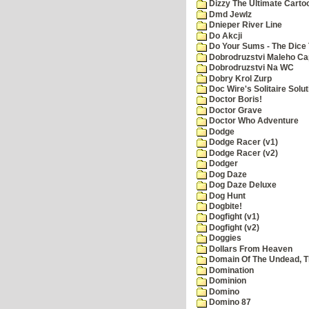
Dizzy The Ultimate Carto
Dmd Jewlz
Dnieper River Line
Do Akcji
Do Your Sums - The Dice 
Dobrodruzstvi Maleho Cap
Dobrodruzstvi Na WC
Dobry Krol Zurp
Doc Wire's Solitaire Solut
Doctor Boris!
Doctor Grave
Doctor Who Adventure
Dodge
Dodge Racer (v1)
Dodge Racer (v2)
Dodger
Dog Daze
Dog Daze Deluxe
Dog Hunt
Dogbite!
Dogfight (v1)
Dogfight (v2)
Doggies
Dollars From Heaven
Domain Of The Undead, 
Domination
Dominion
Domino
Domino 87