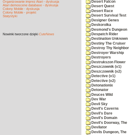
Desert Falcon
Organizowanie imprez Atari - dyskusja
Atari demoscene database - dyskusja
Desert Quest
Colony Mobile - dyskusja
Desert Race
Colony Mobile - projekt
Desert Survival Test
Statystyki
Designer Genes
Deskorolka
Desmond's Dungeon
Nowinki
tworzone dzięki
CuteNews
Despatch Rider
Destination Unknown
Destiny The Cruiser
Destroy Thy Neighbor
Destroyer Warship
Destroyers
Destrukszon Flower
Deszczownik (v1)
Deszczownik (v2)
Detective (v1)
Detective (v2)
Detonationix
Detonator
Deuces Wild
Dev War
Devil Sky
Devil's Caverns
Devil's Dare
Devil's Domain
Devil's Doorway, The
Devilator
Devils Dungeon, The