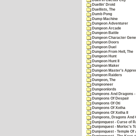
Duellin' Droid
Duellists, The
Dumb Pong
Dump Machine
Dungeon Adventurer
Dungeon Arcade
Dungeon Battle
Dungeon Character Gene
Dungeon Doors
Dungeon Duel
Dungeon From Hell, The
Dungeon Hunt
Dungeon Hunt II
Dungeon Maker
Dungeon Master's Appren
Dungeon Raiders
Dungeon, The
Dungeoneer
Dungeonlords
Dungeons And Dragons - 
Dungeons Of Despair
Dungeons Of Oti
Dungeons Of Xotha
Dungeons Of Xotha II
Dungeons, Dragons And O
Dunjonquest - Curse of R
Dunjonquest - Morloc's T
Dunjonquest - Temple Of 