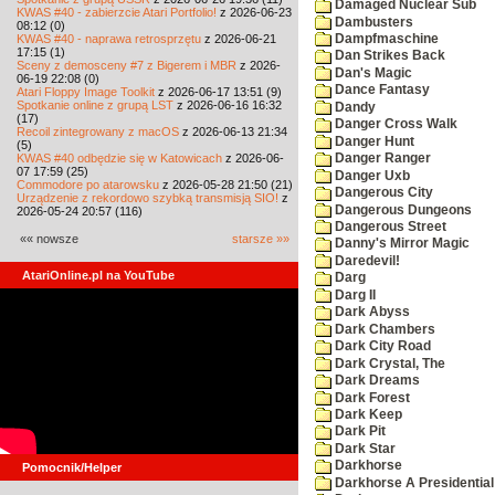
Damaged Nuclear Sub
KWAS #40 - zabierzcie Atari Portfolio!
z 2026-06-23
Dambusters
08:12 (0)
KWAS #40 - naprawa retrosprzętu
z 2026-06-21
Dampfmaschine
17:15 (1)
Dan Strikes Back
Sceny z demosceny #7 z Bigerem i MBR
z 2026-
Dan's Magic
06-19 22:08 (0)
Dance Fantasy
Atari Floppy Image Toolkit
z 2026-06-17 13:51 (9)
Spotkanie online z grupą LST
z 2026-06-16 16:32
Dandy
(17)
Danger Cross Walk
Recoil zintegrowany z macOS
z 2026-06-13 21:34
Danger Hunt
(5)
KWAS #40 odbędzie się w Katowicach
z 2026-06-
Danger Ranger
07 17:59 (25)
Danger Uxb
Commodore po atarowsku
z 2026-05-28 21:50 (21)
Dangerous City
Urządzenie z rekordowo szybką transmisją SIO!
z
Dangerous Dungeons
2026-05-24 20:57 (116)
Dangerous Street
«« nowsze
starsze »»
Danny's Mirror Magic
Daredevil!
AtariOnline.pl na YouTube
Darg
Darg II
Dark Abyss
Dark Chambers
Dark City Road
Dark Crystal, The
Dark Dreams
Dark Forest
Dark Keep
Dark Pit
Dark Star
Darkhorse
Pomocnik/Helper
Darkhorse A Presidentia