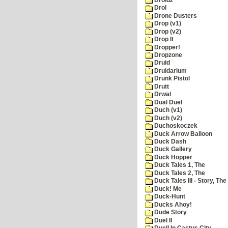
Drol
Drone Dusters
Drop (v1)
Drop (v2)
Drop It
Dropper!
Dropzone
Druid
Druidarium
Drunk Pistol
Drutt
Drwal
Dual Duel
Duch (v1)
Duch (v2)
Duchoskoczek
Duck Arrow Balloon
Duck Dash
Duck Gallery
Duck Hopper
Duck Tales 1, The
Duck Tales 2, The
Duck Tales III - Story, The
Duck! Me
Duck-Hunt
Ducks Ahoy!
Dude Story
Duel II
Duell In Cactus City