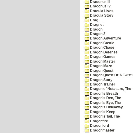
Draconus III
Draconus IV
Dracula Lives
Dracula Story
Drag
Dragnet
Dragon
Dragon 2
Dragon Adventure
Dragon Castle
Dragon Chase
Dragon Defense
Dragon Games
Dragon Master
Dragon Maze
Dragon Quest
Dragon Quest Or A Twist I
Dragon Story
Dragon Trainer
Dragon of Notacare, The
Dragon's Breath
Dragon's Den, The
Dragon's Eye, The
Dragon's Hideaway
Dragon's Keep
Dragon's Tail, The
Dragonfire
Dragonlord
Dragonmaster