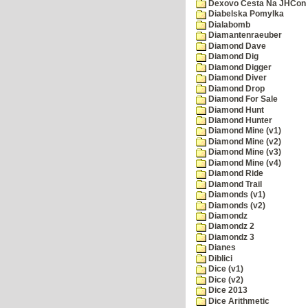
Dexovo Cesta Na JHCon
Diabelska Pomylka
Dialabomb
Diamantenraeuber
Diamond Dave
Diamond Dig
Diamond Digger
Diamond Diver
Diamond Drop
Diamond For Sale
Diamond Hunt
Diamond Hunter
Diamond Mine (v1)
Diamond Mine (v2)
Diamond Mine (v3)
Diamond Mine (v4)
Diamond Ride
Diamond Trail
Diamonds (v1)
Diamonds (v2)
Diamondz
Diamondz 2
Diamondz 3
Dianes
Diblici
Dice (v1)
Dice (v2)
Dice 2013
Dice Arithmetic