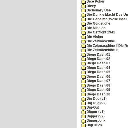
Dice Poker
Dicey
Dictionary Use
Die Dunkle Macht Des Un
Die Geheimnisvolle Insel
Die Goldsuche
Die Mission
Die Ostfront 1941
Die Vision
Die Zeitmaschine
Die Zeitmaschine II Die 
Die Zeitmaschine III
Diego Dash 01
Diego Dash 02
Diego Dash 03
Diego Dash 04
Diego Dash 05
Diego Dash 06
Diego Dash 07
Diego Dash 08
Diego Dash 09
Diego Dash 10
Dig Dug (v1)
Dig Dug (v2)
Dig-Out
Digger (v1)
Digger (v2)
Diggerbonk
Digi Duck