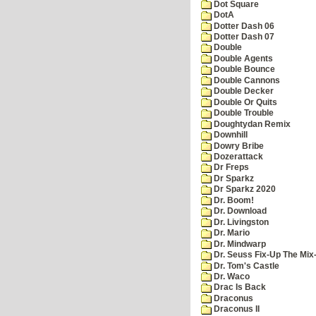
Dot Square
DotA
Dotter Dash 06
Dotter Dash 07
Double
Double Agents
Double Bounce
Double Cannons
Double Decker
Double Or Quits
Double Trouble
Doughtydan Remix
Downhill
Dowry Bribe
Dozerattack
Dr Freps
Dr Sparkz
Dr Sparkz 2020
Dr. Boom!
Dr. Download
Dr. Livingston
Dr. Mario
Dr. Mindwarp
Dr. Seuss Fix-Up The Mix
Dr. Tom's Castle
Dr. Waco
Drac Is Back
Draconus
Draconus II