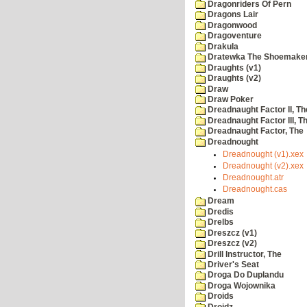
Dragonriders Of Pern
Dragons Lair
Dragonwood
Dragoventure
Drakula
Dratewka The Shoemake
Draughts (v1)
Draughts (v2)
Draw
Draw Poker
Dreadnaught Factor II, Th
Dreadnaught Factor III, T
Dreadnaught Factor, The
Dreadnought
Dreadnought (v1).xex
Dreadnought (v2).xex
Dreadnought.atr
Dreadnought.cas
Dream
Dredis
Drelbs
Dreszcz (v1)
Dreszcz (v2)
Drill Instructor, The
Driver's Seat
Droga Do Duplandu
Droga Wojownika
Droids
Droidz