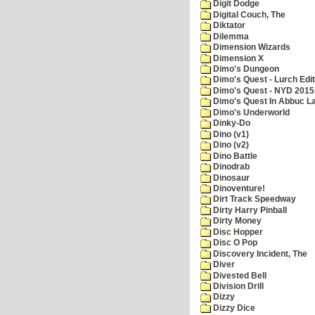
Digit Dodge
Digital Couch, The
Diktator
Dilemma
Dimension Wizards
Dimension X
Dimo's Dungeon
Dimo's Quest - Lurch Edit
Dimo's Quest - NYD 2015 
Dimo's Quest In Abbuc L
Dimo's Underworld
Dinky-Do
Dino (v1)
Dino (v2)
Dino Battle
Dinodrab
Dinosaur
Dinoventure!
Dirt Track Speedway
Dirty Harry Pinball
Dirty Money
Disc Hopper
Disc O Pop
Discovery Incident, The
Diver
Divested Bell
Division Drill
Dizzy
Dizzy Dice