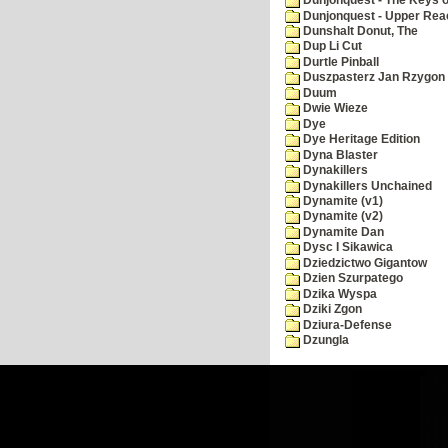
Dunjonquest - The Keys 
Dunjonquest - Upper Rea
Dunshalt Donut, The
Dup Li Cut
Durtle Pinball
Duszpasterz Jan Rzygon
Duum
Dwie Wieze
Dye
Dye Heritage Edition
Dyna Blaster
Dynakillers
Dynakillers Unchained
Dynamite (v1)
Dynamite (v2)
Dynamite Dan
Dysc I Sikawica
Dziedzictwo Gigantow
Dzien Szurpatego
Dzika Wyspa
Dziki Zgon
Dziura-Defense
Dzungla