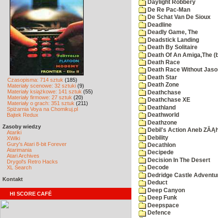
Daylight Robbery
De Re Pac-Man
De Schat Van De Sioux
Deadline
Deadly Game, The
Deadstick Landing
Death By Solitaire
Death Of An Amiga,The (b
Death Race
Death Race Without Jaso
Death Star
Czasopisma: 714 sztuk
(185)
Death Zone
Materiały scenowe: 32 sztuki
(9)
Materiały książkowe: 141 sztuk
(55)
Deathchase
Materiały firmowe: 27 sztuk
(20)
Deathchase XE
Materiały o grach: 351 sztuk
(211)
Deathland
Spiżarnia Voya na Chomikuj.pl
Bajtek Redux
Deathworld
Deathzone
Zasoby wiedzy
Debil's Action Aneb ZĂĄ
Atariki
Debility
XWiki
Gury's Atari 8-bit Forever
Decathlon
Atarimania
Decipede
Atari Archives
Decision In The Desert
Drygol's Retro Hacks
XL Search
Decode
Dedridge Castle Adventu
Kontakt
Deduct
Deep Canyon
HI SCORE CAFÉ
Deep Funk
Deepspace
Defence