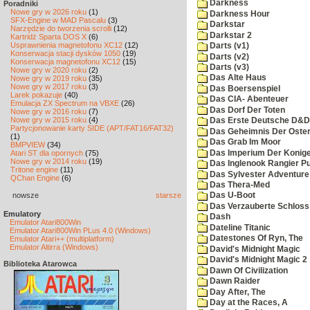
Darkness
Poradniki
Nowe gry w 2026 roku
(1)
Darkness Hour
SFX-Engine w MAD Pascalu
(3)
Darkstar
Narzędzie do tworzenia scrolli
(12)
Darkstar 2
Kartridż Sparta DOS X
(6)
Usprawnienia magnetofonu XC12
(12)
Darts (v1)
Konserwacja stacji dysków 1050
(19)
Darts (v2)
Konserwacja magnetofonu XC12
(15)
Darts (v3)
Nowe gry w 2020 roku
(2)
Das Alte Haus
Nowe gry w 2019 roku
(35)
Nowe gry w 2017 roku
(3)
Das Boersenspiel
Larek pokazuje
(40)
Das CIA- Abenteuer
Emulacja ZX Spectrum na VBXE
(26)
Das Dorf Der Toten
Nowe gry w 2016 roku
(7)
Nowe gry w 2015 roku
(4)
Das Erste Deutsche D&D
Partycjonowanie karty SIDE (APT/FAT16/FAT32)
Das Geheimnis Der Oster
(1)
Das Grab Im Moor
BMPVIEW
(34)
Das Imperium Der Konig
Atari ST dla opornych
(75)
Nowe gry w 2014 roku
(19)
Das Inglenook Rangier Pu
Tritone engine
(11)
Das Sylvester Adventure
QChan Engine
(6)
Das Thera-Med
nowsze
starsze
Das U-Boot
Das Verzauberte Schloss
Emulatory
Dash
Emulator Atari800Win
Dateline Titanic
Emulator Atari800Win PLus 4.0 (Windows)
Datestones Of Ryn, The
Emulator Atari++ (multiplatform)
Emulator Altirra (Windows)
David's Midnight Magic
David's Midnight Magic 2
Biblioteka Atarowca
Dawn Of Civilization
Dawn Raider
Day After, The
Day at the Races, A