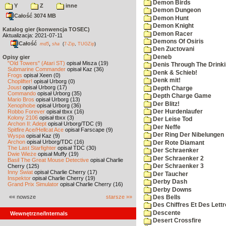
Demon Birds
Y
Z
inne
Demon Dungeon
Całość 3074 MB
Demon Hunt
Demon Knight
Katalog gier (konwencja TOSEC)
Demon Racer
Aktualizacja: 2021-07-11
Demons Of Osiris
Całość
,
md5
sha
(
7-Zip
,
TUGZip
)
Den Zuctovani
Deneb
Opisy gier
"Old Towers" (Atari ST)
opisał Misza (19)
Denis Through The Drinki
Submarine Commander
opisał Kaz (36)
Denk & Schieb!
Frogs
opisał Xeen (0)
Denk mit!
Choplifter!
opisał Urborg (0)
Joust
opisał Urborg (17)
Depth Charge
Commando
opisał Urborg (35)
Depth Charge Game
Mario Bros
opisał Urborg (13)
Der Blitz!
Xenophobe
opisał Urborg (36)
Robbo Forever
opisał tbxx (16)
Der Hurdenlaufer
Kolony 2106
opisał tbxx (3)
Der Leise Tod
Archon II: Adept
opisał Urborg/TDC (9)
Der Neffe
Spitfire Ace/Hellcat Ace
opisał Farscape (9)
Der Ring Der Nibelungen
Wyspa
opisał Kaz (9)
Archon
opisał Urborg/TDC (16)
Der Rote Diamant
The Last Starfighter
opisał TDC (30)
Der Schraenker
Dwie Wieże
opisał Muffy (19)
Der Schraenker 2
Basil The Great Mouse Detective
opisał Charlie
Cherry (125)
Der Schraenker 3
Inny Świat
opisał Charlie Cherry (17)
Der Taucher
Inspektor
opisał Charlie Cherry (19)
Derby Dash
Grand Prix Simulator
opisał Charlie Cherry (16)
Derby Downs
«« nowsze
starsze »»
Des Bells
Des Chiffres Et Des Lett
Descente
Wewnętrzne/Internals
Desert Crossfire