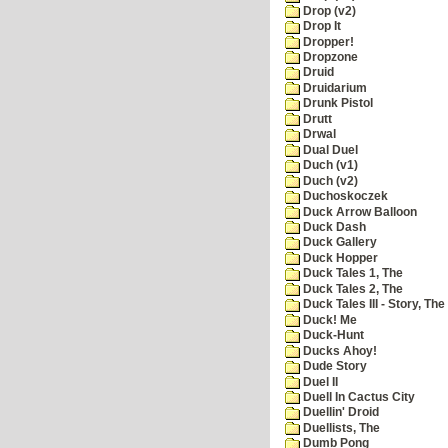
Drop (v2)
Drop It
Dropper!
Dropzone
Druid
Druidarium
Drunk Pistol
Drutt
Drwal
Dual Duel
Duch (v1)
Duch (v2)
Duchoskoczek
Duck Arrow Balloon
Duck Dash
Duck Gallery
Duck Hopper
Duck Tales 1, The
Duck Tales 2, The
Duck Tales III - Story, The
Duck! Me
Duck-Hunt
Ducks Ahoy!
Dude Story
Duel II
Duell In Cactus City
Duellin' Droid
Duellists, The
Dumb Pong