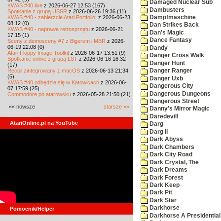
Damaged Nuclear Sub
KWAS #40 live
z 2026-06-27 12:53 (167)
Dambusters
Spotkanie z grupą USSR
z 2026-06-26 19:36 (11)
KWAS #40 - zabierzcie Atari Portfolio!
z 2026-06-23
Dampfmaschine
08:12 (0)
Dan Strikes Back
KWAS #40 - naprawa retrosprzętu
z 2026-06-21
Dan's Magic
17:15 (1)
Dance Fantasy
Sceny z demosceny #7 z Bigerem i MBR
z 2026-
06-19 22:08 (0)
Dandy
Atari Floppy Image Toolkit
z 2026-06-17 13:51 (9)
Danger Cross Walk
Spotkanie online z grupą LST
z 2026-06-16 16:32
Danger Hunt
(17)
Recoil zintegrowany z macOS
z 2026-06-13 21:34
Danger Ranger
(5)
Danger Uxb
KWAS #40 odbędzie się w Katowicach
z 2026-06-
Dangerous City
07 17:59 (25)
Dangerous Dungeons
Commodore po atarowsku
z 2026-05-28 21:50 (21)
Dangerous Street
«« nowsze
starsze »»
Danny's Mirror Magic
Daredevil!
AtariOnline.pl na YouTube
Darg
Darg II
Dark Abyss
Dark Chambers
Dark City Road
Dark Crystal, The
Dark Dreams
Dark Forest
Dark Keep
Dark Pit
Dark Star
Darkhorse
Pomocnik/Helper
Darkhorse A Presidentia