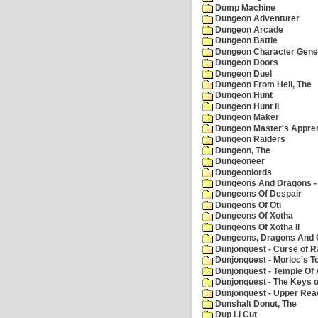
Dump Machine
Dungeon Adventurer
Dungeon Arcade
Dungeon Battle
Dungeon Character Gene
Dungeon Doors
Dungeon Duel
Dungeon From Hell, The
Dungeon Hunt
Dungeon Hunt II
Dungeon Maker
Dungeon Master's Appren
Dungeon Raiders
Dungeon, The
Dungeoneer
Dungeonlords
Dungeons And Dragons - 
Dungeons Of Despair
Dungeons Of Oti
Dungeons Of Xotha
Dungeons Of Xotha II
Dungeons, Dragons And O
Dunjonquest - Curse of R
Dunjonquest - Morloc's T
Dunjonquest - Temple Of 
Dunjonquest - The Keys 
Dunjonquest - Upper Rea
Dunshalt Donut, The
Dup Li Cut