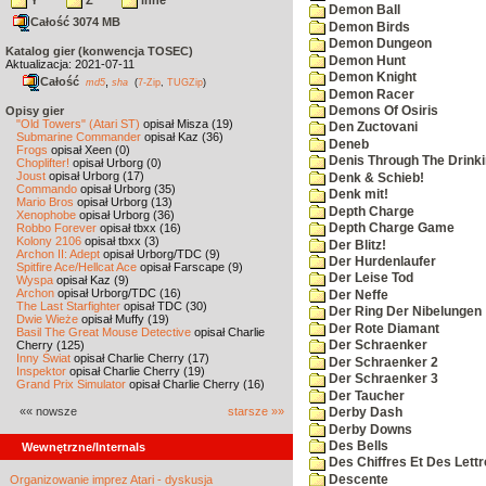
Y
Z
inne
Demon Ball
Całość 3074 MB
Demon Birds
Demon Dungeon
Katalog gier (konwencja TOSEC)
Demon Hunt
Aktualizacja: 2021-07-11
Demon Knight
Całość
,
md5
sha
(
7-Zip
,
TUGZip
)
Demon Racer
Demons Of Osiris
Opisy gier
"Old Towers" (Atari ST)
opisał Misza (19)
Den Zuctovani
Submarine Commander
opisał Kaz (36)
Deneb
Frogs
opisał Xeen (0)
Denis Through The Drinki
Choplifter!
opisał Urborg (0)
Joust
opisał Urborg (17)
Denk & Schieb!
Commando
opisał Urborg (35)
Denk mit!
Mario Bros
opisał Urborg (13)
Depth Charge
Xenophobe
opisał Urborg (36)
Robbo Forever
opisał tbxx (16)
Depth Charge Game
Kolony 2106
opisał tbxx (3)
Der Blitz!
Archon II: Adept
opisał Urborg/TDC (9)
Der Hurdenlaufer
Spitfire Ace/Hellcat Ace
opisał Farscape (9)
Der Leise Tod
Wyspa
opisał Kaz (9)
Archon
opisał Urborg/TDC (16)
Der Neffe
The Last Starfighter
opisał TDC (30)
Der Ring Der Nibelungen
Dwie Wieże
opisał Muffy (19)
Der Rote Diamant
Basil The Great Mouse Detective
opisał Charlie
Cherry (125)
Der Schraenker
Inny Świat
opisał Charlie Cherry (17)
Der Schraenker 2
Inspektor
opisał Charlie Cherry (19)
Der Schraenker 3
Grand Prix Simulator
opisał Charlie Cherry (16)
Der Taucher
«« nowsze
starsze »»
Derby Dash
Derby Downs
Des Bells
Wewnętrzne/Internals
Des Chiffres Et Des Lett
Descente
Organizowanie imprez Atari - dyskusja