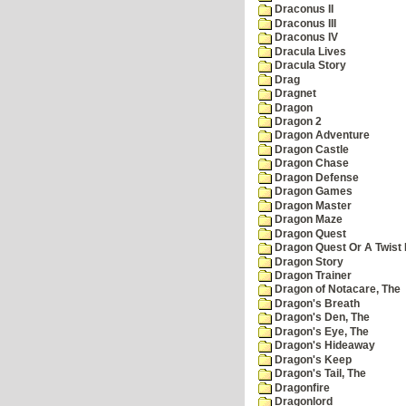
Draconus II
Draconus III
Draconus IV
Dracula Lives
Dracula Story
Drag
Dragnet
Dragon
Dragon 2
Dragon Adventure
Dragon Castle
Dragon Chase
Dragon Defense
Dragon Games
Dragon Master
Dragon Maze
Dragon Quest
Dragon Quest Or A Twist I
Dragon Story
Dragon Trainer
Dragon of Notacare, The
Dragon's Breath
Dragon's Den, The
Dragon's Eye, The
Dragon's Hideaway
Dragon's Keep
Dragon's Tail, The
Dragonfire
Dragonlord