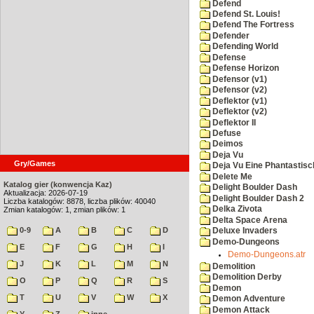
Defend
Defend St. Louis!
Defend The Fortress
Defender
Defending World
Defense
Defense Horizon
Defensor (v1)
Defensor (v2)
Deflektor (v1)
Deflektor (v2)
Deflektor II
Defuse
Deimos
Deja Vu
Gry/Games
Deja Vu Eine Phantastisc
Delete Me
Katalog gier (konwencja Kaz)
Delight Boulder Dash
Aktualizacja: 2026-07-19
Delight Boulder Dash 2
Liczba katalogów: 8878, liczba plików: 40040
Delka Zivota
Zmian katalogów: 1, zmian plików: 1
Delta Space Arena
0-9
A
B
C
D
Deluxe Invaders
Demo-Dungeons
E
F
G
H
I
Demo-Dungeons.atr
J
K
L
M
N
Demolition
Demolition Derby
O
P
Q
R
S
Demon
T
U
V
W
X
Demon Adventure
Demon Attack