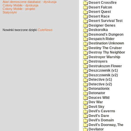
Atari demoscene database - dyskusja
Desert Crossfire
Colony Mobile - dyskusja
Desert Falcon
Colony Mobile - projekt
Desert Quest
Statystyki
Desert Race
Desert Survival Test
Designer Genes
Nowinki
tworzone dzięki
CuteNews
Deskorolka
Desmond's Dungeon
Despatch Rider
Destination Unknown
Destiny The Cruiser
Destroy Thy Neighbor
Destroyer Warship
Destroyers
Destrukszon Flower
Deszczownik (v1)
Deszczownik (v2)
Detective (v1)
Detective (v2)
Detonationix
Detonator
Deuces Wild
Dev War
Devil Sky
Devil's Caverns
Devil's Dare
Devil's Domain
Devil's Doorway, The
Devilator