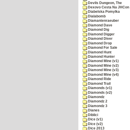
Devils Dungeon, The
Dexovo Cesta Na JHCon
Diabelska Pomylka
Dialabomb
Diamantenraeuber
Diamond Dave
Diamond Dig
Diamond Digger
Diamond Diver
Diamond Drop
Diamond For Sale
Diamond Hunt
Diamond Hunter
Diamond Mine (v1)
Diamond Mine (v2)
Diamond Mine (v3)
Diamond Mine (v4)
Diamond Ride
Diamond Trail
Diamonds (v1)
Diamonds (v2)
Diamondz
Diamondz 2
Diamondz 3
Dianes
Diblici
Dice (v1)
Dice (v2)
Dice 2013