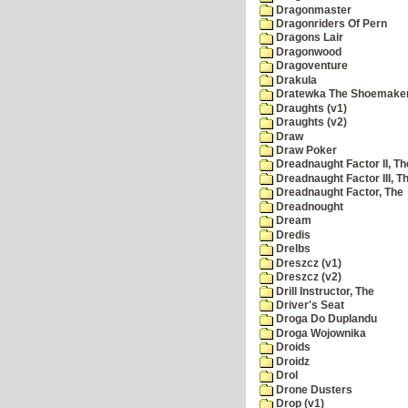
Dragonmaster
Dragonriders Of Pern
Dragons Lair
Dragonwood
Dragoventure
Drakula
Dratewka The Shoemake
Draughts (v1)
Draughts (v2)
Draw
Draw Poker
Dreadnaught Factor II, Th
Dreadnaught Factor III, T
Dreadnaught Factor, The
Dreadnought
Dream
Dredis
Drelbs
Dreszcz (v1)
Dreszcz (v2)
Drill Instructor, The
Driver's Seat
Droga Do Duplandu
Droga Wojownika
Droids
Droidz
Drol
Drone Dusters
Drop (v1)