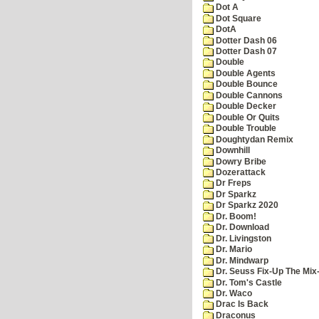
Dot A
Dot Square
DotA
Dotter Dash 06
Dotter Dash 07
Double
Double Agents
Double Bounce
Double Cannons
Double Decker
Double Or Quits
Double Trouble
Doughtydan Remix
Downhill
Dowry Bribe
Dozerattack
Dr Freps
Dr Sparkz
Dr Sparkz 2020
Dr. Boom!
Dr. Download
Dr. Livingston
Dr. Mario
Dr. Mindwarp
Dr. Seuss Fix-Up The Mix
Dr. Tom's Castle
Dr. Waco
Drac Is Back
Draconus