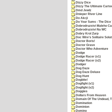
Dizzy Dice
Dizzy The Ultimate Carto
Dmd Jewlz
Dnieper River Line
Do Akcji
Do Your Sums - The Dice 
Dobrodruzstvi Maleho Cap
Dobrodruzstvi Na WC
Dobry Krol Zurp
Doc Wire's Solitaire Solut
Doctor Boris!
Doctor Grave
Doctor Who Adventure
Dodge
Dodge Racer (v1)
Dodge Racer (v2)
Dodger
Dog Daze
Dog Daze Deluxe
Dog Hunt
Dogbite!
Dogfight (v1)
Dogfight (v2)
Doggies
Dollars From Heaven
Domain Of The Undead, 
Domination
Dominion
Domino