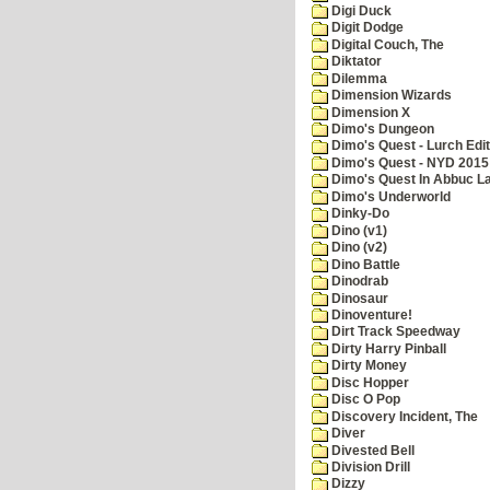
Digi Duck
Digit Dodge
Digital Couch, The
Diktator
Dilemma
Dimension Wizards
Dimension X
Dimo's Dungeon
Dimo's Quest - Lurch Edit
Dimo's Quest - NYD 2015 
Dimo's Quest In Abbuc L
Dimo's Underworld
Dinky-Do
Dino (v1)
Dino (v2)
Dino Battle
Dinodrab
Dinosaur
Dinoventure!
Dirt Track Speedway
Dirty Harry Pinball
Dirty Money
Disc Hopper
Disc O Pop
Discovery Incident, The
Diver
Divested Bell
Division Drill
Dizzy