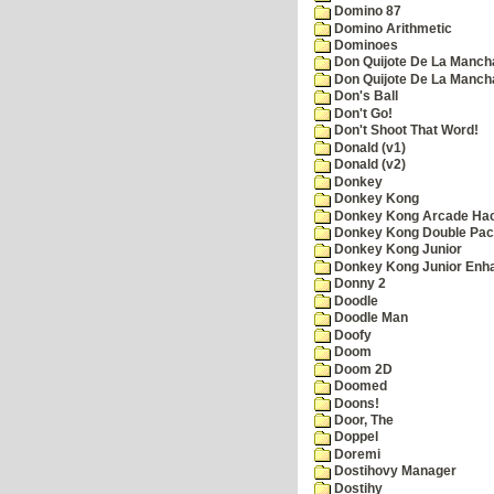
Domino 87
Domino Arithmetic
Dominoes
Don Quijote De La Manch
Don Quijote De La Manch
Don's Ball
Don't Go!
Don't Shoot That Word!
Donald (v1)
Donald (v2)
Donkey
Donkey Kong
Donkey Kong Arcade Ha
Donkey Kong Double Pa
Donkey Kong Junior
Donkey Kong Junior Enh
Donny 2
Doodle
Doodle Man
Doofy
Doom
Doom 2D
Doomed
Doons!
Door, The
Doppel
Doremi
Dostihovy Manager
Dostihy