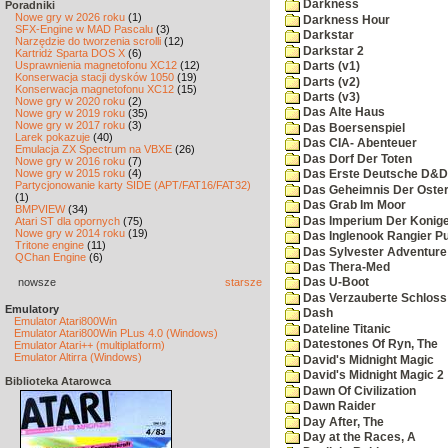
Darkness
Poradniki
Nowe gry w 2026 roku
(1)
Darkness Hour
SFX-Engine w MAD Pascalu
(3)
Darkstar
Narzędzie do tworzenia scrolli
(12)
Darkstar 2
Kartridż Sparta DOS X
(6)
Usprawnienia magnetofonu XC12
(12)
Darts (v1)
Konserwacja stacji dysków 1050
(19)
Darts (v2)
Konserwacja magnetofonu XC12
(15)
Darts (v3)
Nowe gry w 2020 roku
(2)
Das Alte Haus
Nowe gry w 2019 roku
(35)
Nowe gry w 2017 roku
(3)
Das Boersenspiel
Larek pokazuje
(40)
Das CIA- Abenteuer
Emulacja ZX Spectrum na VBXE
(26)
Das Dorf Der Toten
Nowe gry w 2016 roku
(7)
Nowe gry w 2015 roku
(4)
Das Erste Deutsche D&D
Partycjonowanie karty SIDE (APT/FAT16/FAT32)
Das Geheimnis Der Oster
(1)
Das Grab Im Moor
BMPVIEW
(34)
Das Imperium Der Konig
Atari ST dla opornych
(75)
Nowe gry w 2014 roku
(19)
Das Inglenook Rangier Pu
Tritone engine
(11)
Das Sylvester Adventure
QChan Engine
(6)
Das Thera-Med
nowsze
starsze
Das U-Boot
Das Verzauberte Schloss
Emulatory
Dash
Emulator Atari800Win
Dateline Titanic
Emulator Atari800Win PLus 4.0 (Windows)
Datestones Of Ryn, The
Emulator Atari++ (multiplatform)
Emulator Altirra (Windows)
David's Midnight Magic
David's Midnight Magic 2
Biblioteka Atarowca
Dawn Of Civilization
Dawn Raider
Day After, The
Day at the Races, A