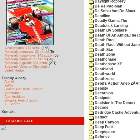
Daylight Robbery
De Re Pac-Man
De Schat Van De Sioux
Deadline
Deadly Game, The
Deadstick Landing
Death By Solitaire
Death Of An Amiga,The (b
Death Race
Death Race Without Jaso
Czasopisma: 714 sztuk
(185)
Death Star
Materiały scenowe: 32 sztuki
(9)
Death Zone
Materiały książkowe: 141 sztuk
(55)
Materiały firmowe: 27 sztuk
(20)
Deathchase
Materiały o grach: 351 sztuk
(211)
Deathchase XE
Spiżarnia Voya na Chomikuj.pl
Deathland
Bajtek Redux
Deathworld
Zasoby wiedzy
Deathzone
Atariki
Debil's Action Aneb ZĂĄ
XWiki
Debility
Gury's Atari 8-bit Forever
Atarimania
Decathlon
Atari Archives
Decipede
Drygol's Retro Hacks
Decision In The Desert
XL Search
Decode
Kontakt
Dedridge Castle Adventu
Deduct
HI SCORE CAFÉ
Deep Canyon
Deep Funk
Deepspace
Defence