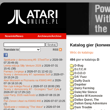
Nowinki/News
Archiwum/Archive
Katalog gier (konwe
Translate to
RSS
Wróc do katalogu
494
gier w katalogu
D
:
Spotkanie z demosceną #9: STeel/Tori
z 2026-08-
07 20:49 (6)
D-Bug
Letnia edycja Silly Venture 2026
z 2026-07-31
15:41 (38)
D.I.T.C.H
Pamięci Jurgiego
z 2026-07-21 12:42 (1)
D.O.D.O
Sceny z demosceny #7: opowiada SuN
z 2026-07-
DA' Fuzz
19 15:24 (2)
Atari Muzeum w Poznaniu na KWAS #40
z 2026-
Daffy Duck
07-16 16:10 (4)
Dagobar
Nie żyje kolega Pecuś
z 2026-07-13 18:00 (30)
Dairy Farming
Sceny z demosceny #7 - Grzegorz "Sun" Żyła
z
Dalej Niz Slonce
2026-07-12 17:29 (12)
Lost Party 2026 nadchodzi
z 2026-07-08 15:28
Daleko W Kosmosie
(23)
Dallas Quest, The
Pan Zenon i Atari na KWAS #40
z 2026-07-07 13:25
Dalton Gang Adventure
(7)
Spotkanie z redakcją "The Voice"
z 2026-07-04
Dam Trouble
07:42 (9)