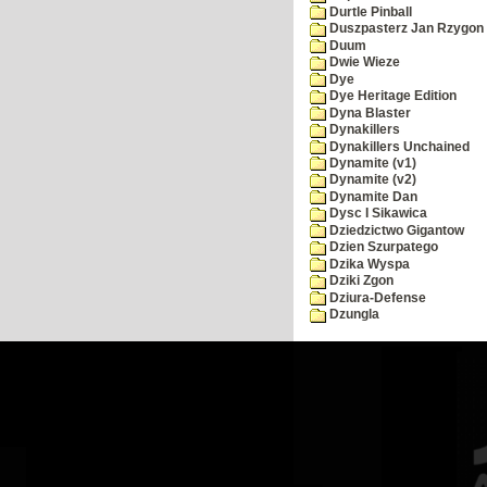
Durtle Pinball
Duszpasterz Jan Rzygon
Duum
Dwie Wieze
Dye
Dye Heritage Edition
Dyna Blaster
Dynakillers
Dynakillers Unchained
Dynamite (v1)
Dynamite (v2)
Dynamite Dan
Dysc I Sikawica
Dziedzictwo Gigantow
Dzien Szurpatego
Dzika Wyspa
Dziki Zgon
Dziura-Defense
Dzungla