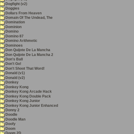
Dogfight (v2)
Doggies
Dollars From Heaven
Domain Of The Undead, The
Domination
Dominion
Domino
Domino 87
Domino Arithmetic
Dominoes
Don Quijote De La Mancha
Don Quijote De La Mancha 2
Don's Ball
Don't Go!
Don't Shoot That Word!
Donald (v1)
Donald (v2)
Donkey
Donkey Kong
Donkey Kong Arcade Hack
Donkey Kong Double Pack
Donkey Kong Junior
Donkey Kong Junior Enhanced
Donny 2
Doodle
Doodle Man
Doofy
Doom
Doom 2D