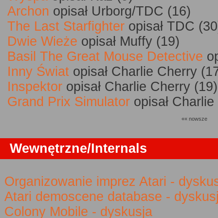
Archon
opisał Urborg/TDC (16)
The Last Starfighter
opisał TDC (30
Dwie Wieże
opisał Muffy (19)
Basil The Great Mouse Detective
op
Inny Świat
opisał Charlie Cherry (1
Inspektor
opisał Charlie Cherry (19)
Grand Prix Simulator
opisał Charlie
«« nowsze
Wewnętrzne/Internals
Organizowanie imprez Atari - dysku
Atari demoscene database - dyskus
Colony Mobile - dyskusja