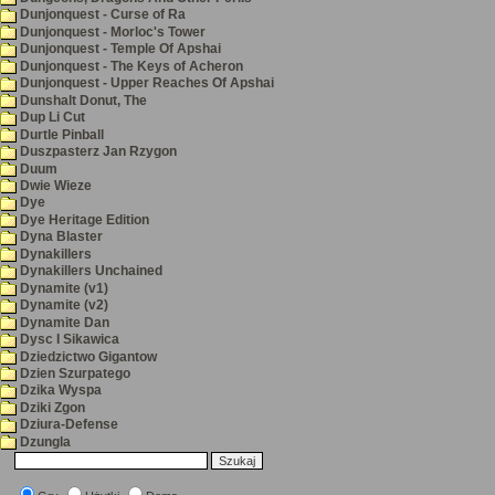
Dunjonquest - Curse of Ra
Dunjonquest - Morloc's Tower
Dunjonquest - Temple Of Apshai
Dunjonquest - The Keys of Acheron
Dunjonquest - Upper Reaches Of Apshai
Dunshalt Donut, The
Dup Li Cut
Durtle Pinball
Duszpasterz Jan Rzygon
Duum
Dwie Wieze
Dye
Dye Heritage Edition
Dyna Blaster
Dynakillers
Dynakillers Unchained
Dynamite (v1)
Dynamite (v2)
Dynamite Dan
Dysc I Sikawica
Dziedzictwo Gigantow
Dzien Szurpatego
Dzika Wyspa
Dziki Zgon
Dziura-Defense
Dzungla