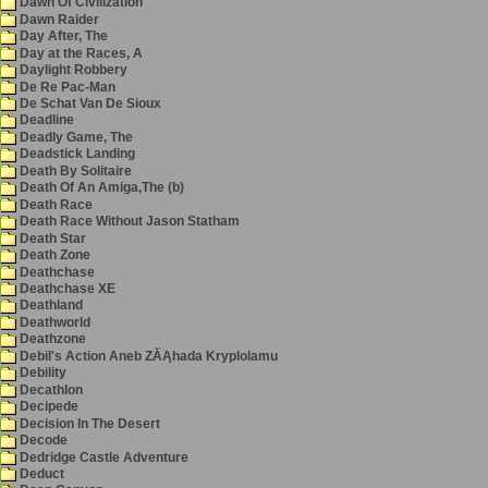
Dawn Of Civilization
Dawn Raider
Day After, The
Day at the Races, A
Daylight Robbery
De Re Pac-Man
De Schat Van De Sioux
Deadline
Deadly Game, The
Deadstick Landing
Death By Solitaire
Death Of An Amiga,The (b)
Death Race
Death Race Without Jason Statham
Death Star
Death Zone
Deathchase
Deathchase XE
Deathland
Deathworld
Deathzone
Debil's Action Aneb ZĂĄhada Kryplolamu
Debility
Decathlon
Decipede
Decision In The Desert
Decode
Dedridge Castle Adventure
Deduct