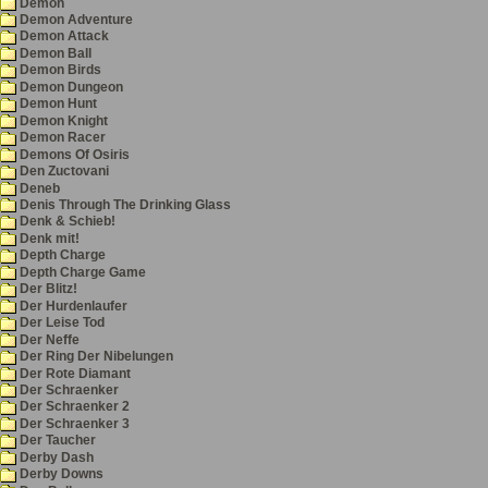
Demon
Demon Adventure
Demon Attack
Demon Ball
Demon Birds
Demon Dungeon
Demon Hunt
Demon Knight
Demon Racer
Demons Of Osiris
Den Zuctovani
Deneb
Denis Through The Drinking Glass
Denk & Schieb!
Denk mit!
Depth Charge
Depth Charge Game
Der Blitz!
Der Hurdenlaufer
Der Leise Tod
Der Neffe
Der Ring Der Nibelungen
Der Rote Diamant
Der Schraenker
Der Schraenker 2
Der Schraenker 3
Der Taucher
Derby Dash
Derby Downs