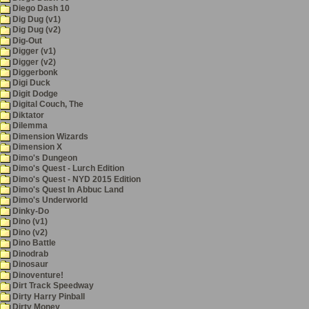
Diego Dash 10
Dig Dug (v1)
Dig Dug (v2)
Dig-Out
Digger (v1)
Digger (v2)
Diggerbonk
Digi Duck
Digit Dodge
Digital Couch, The
Diktator
Dilemma
Dimension Wizards
Dimension X
Dimo's Dungeon
Dimo's Quest - Lurch Edition
Dimo's Quest - NYD 2015 Edition
Dimo's Quest In Abbuc Land
Dimo's Underworld
Dinky-Do
Dino (v1)
Dino (v2)
Dino Battle
Dinodrab
Dinosaur
Dinoventure!
Dirt Track Speedway
Dirty Harry Pinball
Dirty Money