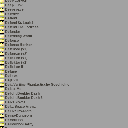
Deep Canyon
Deep Funk
Deepspace
Defence
Defend
Defend St. Louis!
Defend The Fortress
Defender
Defending World
Defense
Defense Horizon
Defensor (v1)
Defensor (v2)
Deflektor (v1)
Deflektor (v2)
Deflektor II
Defuse
Deimos
Deja Vu
Deja Vu Eine Phantastische Geschichte
Delete Me
Delight Boulder Dash
Delight Boulder Dash 2
Delka Zivota
Delta Space Arena
Deluxe Invaders
Demo-Dungeons
Demolition
Demolition Derby