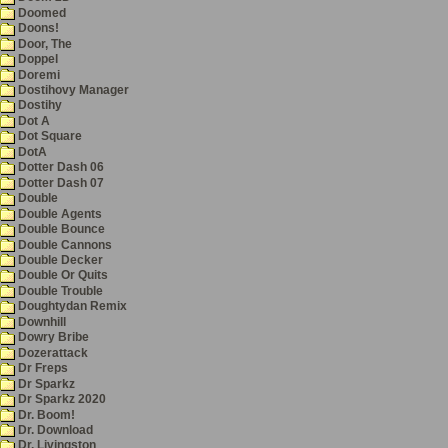
Doomed
Doons!
Door, The
Doppel
Doremi
Dostihovy Manager
Dostihy
Dot A
Dot Square
DotA
Dotter Dash 06
Dotter Dash 07
Double
Double Agents
Double Bounce
Double Cannons
Double Decker
Double Or Quits
Double Trouble
Doughtydan Remix
Downhill
Dowry Bribe
Dozerattack
Dr Freps
Dr Sparkz
Dr Sparkz 2020
Dr. Boom!
Dr. Download
Dr. Livingston