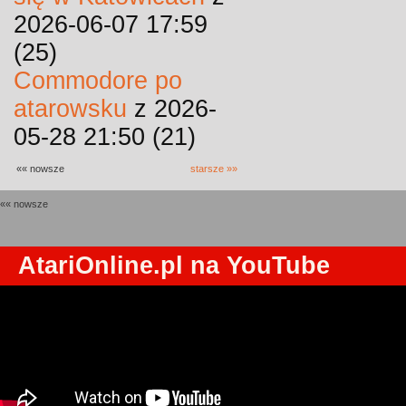
2026-06-07 17:59
(25)
Commodore po
atarowsku
z 2026-
05-28 21:50 (21)
«« nowsze
starsze »»
«« nowsze
AtariOnline.pl na YouTube