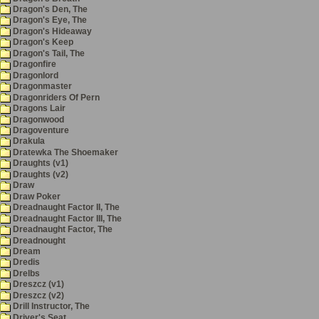
Dragon's Den, The
Dragon's Eye, The
Dragon's Hideaway
Dragon's Keep
Dragon's Tail, The
Dragonfire
Dragonlord
Dragonmaster
Dragonriders Of Pern
Dragons Lair
Dragonwood
Dragoventure
Drakula
Dratewka The Shoemaker
Draughts (v1)
Draughts (v2)
Draw
Draw Poker
Dreadnaught Factor II, The
Dreadnaught Factor III, The
Dreadnaught Factor, The
Dreadnought
Dream
Dredis
Drelbs
Dreszcz (v1)
Dreszcz (v2)
Drill Instructor, The
Driver's Seat