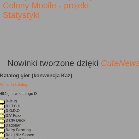
Colony Mobile - projekt
Statystyki
Nowinki
tworzone dzięki
CuteNew
Katalog gier (konwencja Kaz)
Wróc do katalogu
494
gier w katalogu
D
:
D-Bug
D.I.T.C.H
D.O.D.O
DA' Fuzz
Daffy Duck
Dagobar
Dairy Farming
Dalej Niz Slonce