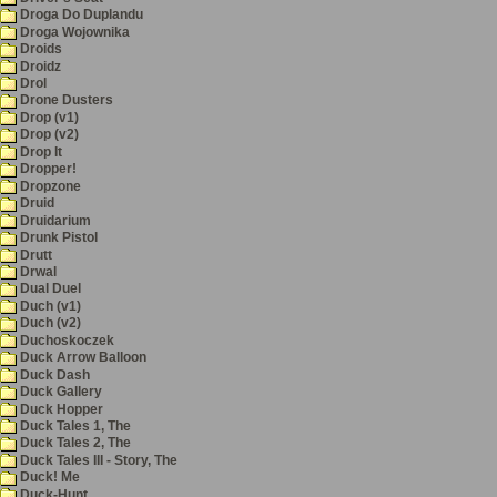
Droga Do Duplandu
Droga Wojownika
Droids
Droidz
Drol
Drone Dusters
Drop (v1)
Drop (v2)
Drop It
Dropper!
Dropzone
Druid
Druidarium
Drunk Pistol
Drutt
Drwal
Dual Duel
Duch (v1)
Duch (v2)
Duchoskoczek
Duck Arrow Balloon
Duck Dash
Duck Gallery
Duck Hopper
Duck Tales 1, The
Duck Tales 2, The
Duck Tales III - Story, The
Duck! Me
Duck-Hunt