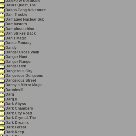
Daleko W Kosmosie
Dallas Quest, The
Dalton Gang Adventure
Dam Trouble
Damaged Nuclear Sub
Dambusters
Dampfmaschine
Dan Strikes Back
Dan's Magic
Dance Fantasy
Dandy
Danger Cross Walk
Danger Hunt
Danger Ranger
Danger Uxb
Dangerous City
Dangerous Dungeons
Dangerous Street
Danny's Mirror Magic
Daredevil!
Darg
Darg II
Dark Abyss
Dark Chambers
Dark City Road
Dark Crystal, The
Dark Dreams
Dark Forest
Dark Keep