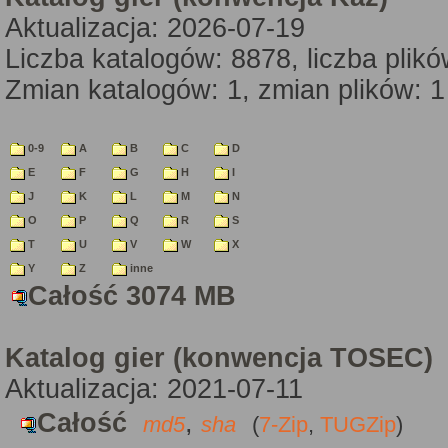
Aktualizacja: 2026-07-19
Liczba katalogów: 8878, liczba plik
Zmian katalogów: 1, zmian plików: 1
0-9
A
B
C
D
E
F
G
H
I
J
K
L
M
N
O
P
Q
R
S
T
U
V
W
X
Y
Z
inne
Całość 3074 MB
Katalog gier (konwencja TOSEC)
Aktualizacja: 2021-07-11
Całość
,
md5
sha
(
7-Zip
,
TUGZip
)