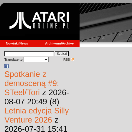
Nowinki/News
Archiwum/Archive
Translate to
RSS
Spotkanie z
demosceną #9:
STeel/Tori
z 2026-
08-07 20:49 (8)
Letnia edycja Silly
Venture 2026
z
2026-07-31 15:41