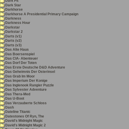
Dark Pit
Dark Star
Darkhorse
Darkhorse A Presidential Primary Campaign
Darkness
Darkness Hour
Darkstar
Darkstar 2
Darts (v1)
Darts (v2)
Darts (v3)
Das Alte Haus
Das Boersenspiel
Das CIA- Abenteuer
Das Dorf Der Toten
Das Erste Deutsche D&D Adventure
Das Geheimnis Der Osterinsel
Das Grab Im Moor
Das Imperium Der Konige
Das Inglenook Rangier Puzzle
Das Sylvester Adventure
Das Thera-Med
Das U-Boot
Das Verzauberte Schloss
Dash
Dateline Titanic
Datestones Of Ryn, The
David's Midnight Magic
David's Midnight Magic 2