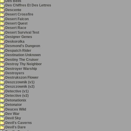
Des Bells
Des Chiffres Et Des Lettres
Descente
Desert Crossfire
Desert Falcon
Desert Quest
Desert Race
Desert Survival Test
Designer Genes
Deskorolka
Desmond's Dungeon
Despatch Rider
Destination Unknown
Destiny The Cruiser
Destroy Thy Neighbor
Destroyer Warship
Destroyers
Destrukszon Flower
Deszczownik (v1)
Deszczownik (v2)
Detective (v1)
Detective (v2)
Detonationix
Detonator
Deuces Wild
Dev War
Devil Sky
Devil's Caverns
Devil's Dare