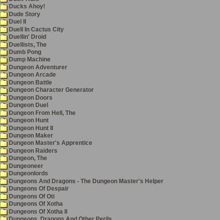
Ducks Ahoy!
Dude Story
Duel II
Duell In Cactus City
Duellin' Droid
Duellists, The
Dumb Pong
Dump Machine
Dungeon Adventurer
Dungeon Arcade
Dungeon Battle
Dungeon Character Generator
Dungeon Doors
Dungeon Duel
Dungeon From Hell, The
Dungeon Hunt
Dungeon Hunt II
Dungeon Maker
Dungeon Master's Apprentice
Dungeon Raiders
Dungeon, The
Dungeoneer
Dungeonlords
Dungeons And Dragons - The Dungeon Master's Helper
Dungeons Of Despair
Dungeons Of Oti
Dungeons Of Xotha
Dungeons Of Xotha II
Dungeons, Dragons And Other Perils