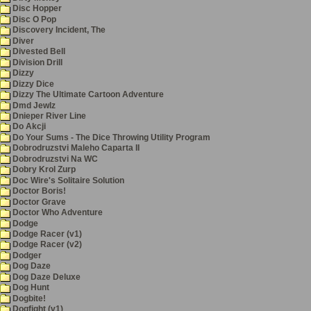
Disc Hopper
Disc O Pop
Discovery Incident, The
Diver
Divested Bell
Division Drill
Dizzy
Dizzy Dice
Dizzy The Ultimate Cartoon Adventure
Dmd Jewlz
Dnieper River Line
Do Akcji
Do Your Sums - The Dice Throwing Utility Program
Dobrodruzstvi Maleho Caparta II
Dobrodruzstvi Na WC
Dobry Krol Zurp
Doc Wire's Solitaire Solution
Doctor Boris!
Doctor Grave
Doctor Who Adventure
Dodge
Dodge Racer (v1)
Dodge Racer (v2)
Dodger
Dog Daze
Dog Daze Deluxe
Dog Hunt
Dogbite!
Dogfight (v1)