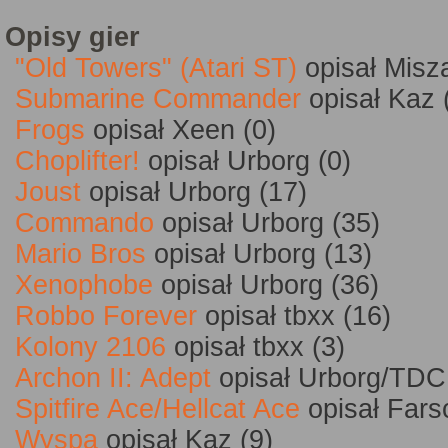
Opisy gier
"Old Towers" (Atari ST)
opisał Misz
Submarine Commander
opisał Kaz 
Frogs
opisał Xeen (0)
Choplifter!
opisał Urborg (0)
Joust
opisał Urborg (17)
Commando
opisał Urborg (35)
Mario Bros
opisał Urborg (13)
Xenophobe
opisał Urborg (36)
Robbo Forever
opisał tbxx (16)
Kolony 2106
opisał tbxx (3)
Archon II: Adept
opisał Urborg/TDC
Spitfire Ace/Hellcat Ace
opisał Fars
Wyspa
opisał Kaz (9)