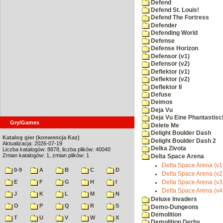
Defend
Defend St. Louis!
Defend The Fortress
Defender
Defending World
Defense
Defense Horizon
Defensor (v1)
Defensor (v2)
Deflektor (v1)
Deflektor (v2)
Deflektor II
Defuse
Deimos
Deja Vu
Deja Vu Eine Phantastisc
Gry/Games
Delete Me
Delight Boulder Dash
Katalog gier (konwencja Kaz)
Delight Boulder Dash 2
Aktualizacja: 2026-07-19
Delka Zivota
Liczba katalogów: 8878, liczba plików: 40040
Zmian katalogów: 1, zmian plików: 1
Delta Space Arena
Delta Space Arena (v
0-9
A
B
C
D
Delta Space Arena (v
E
F
G
H
I
Delta Space Arena (v
Delta Space Arena (v
J
K
L
M
N
Deluxe Invaders
O
P
Q
R
S
Demo-Dungeons
Demolition
T
U
V
W
X
Demolition Derby