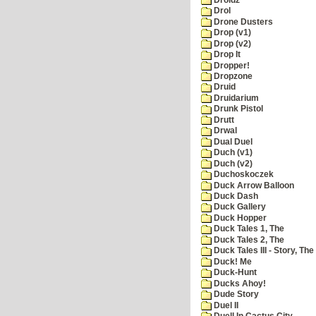
Drol
Drone Dusters
Drop (v1)
Drop (v2)
Drop It
Dropper!
Dropzone
Druid
Druidarium
Drunk Pistol
Drutt
Drwal
Dual Duel
Duch (v1)
Duch (v2)
Duchoskoczek
Duck Arrow Balloon
Duck Dash
Duck Gallery
Duck Hopper
Duck Tales 1, The
Duck Tales 2, The
Duck Tales III - Story, The
Duck! Me
Duck-Hunt
Ducks Ahoy!
Dude Story
Duel II
Duell In Cactus City