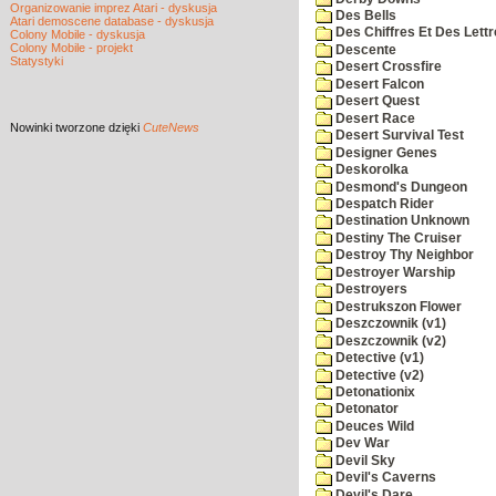
Organizowanie imprez Atari - dyskusja
Des Bells
Atari demoscene database - dyskusja
Des Chiffres Et Des Lett
Colony Mobile - dyskusja
Colony Mobile - projekt
Descente
Statystyki
Desert Crossfire
Desert Falcon
Desert Quest
Desert Race
Nowinki
tworzone dzięki
CuteNews
Desert Survival Test
Designer Genes
Deskorolka
Desmond's Dungeon
Despatch Rider
Destination Unknown
Destiny The Cruiser
Destroy Thy Neighbor
Destroyer Warship
Destroyers
Destrukszon Flower
Deszczownik (v1)
Deszczownik (v2)
Detective (v1)
Detective (v2)
Detonationix
Detonator
Deuces Wild
Dev War
Devil Sky
Devil's Caverns
Devil's Dare