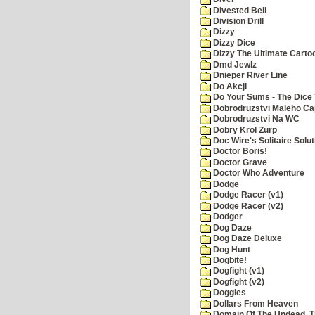
Divested Bell
Division Drill
Dizzy
Dizzy Dice
Dizzy The Ultimate Carto
Dmd Jewlz
Dnieper River Line
Do Akcji
Do Your Sums - The Dice 
Dobrodruzstvi Maleho Cap
Dobrodruzstvi Na WC
Dobry Krol Zurp
Doc Wire's Solitaire Solut
Doctor Boris!
Doctor Grave
Doctor Who Adventure
Dodge
Dodge Racer (v1)
Dodge Racer (v2)
Dodger
Dog Daze
Dog Daze Deluxe
Dog Hunt
Dogbite!
Dogfight (v1)
Dogfight (v2)
Doggies
Dollars From Heaven
Domain Of The Undead, 