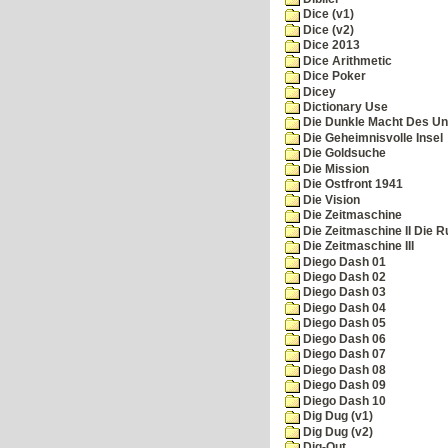
Dice (v1)
Dice (v2)
Dice 2013
Dice Arithmetic
Dice Poker
Dicey
Dictionary Use
Die Dunkle Macht Des Un
Die Geheimnisvolle Insel
Die Goldsuche
Die Mission
Die Ostfront 1941
Die Vision
Die Zeitmaschine
Die Zeitmaschine II Die 
Die Zeitmaschine III
Diego Dash 01
Diego Dash 02
Diego Dash 03
Diego Dash 04
Diego Dash 05
Diego Dash 06
Diego Dash 07
Diego Dash 08
Diego Dash 09
Diego Dash 10
Dig Dug (v1)
Dig Dug (v2)
Dig-Out