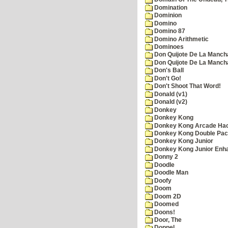
Domination
Dominion
Domino
Domino 87
Domino Arithmetic
Dominoes
Don Quijote De La Manch
Don Quijote De La Manch
Don's Ball
Don't Go!
Don't Shoot That Word!
Donald (v1)
Donald (v2)
Donkey
Donkey Kong
Donkey Kong Arcade Ha
Donkey Kong Double Pa
Donkey Kong Junior
Donkey Kong Junior Enh
Donny 2
Doodle
Doodle Man
Doofy
Doom
Doom 2D
Doomed
Doons!
Door, The
Doppel