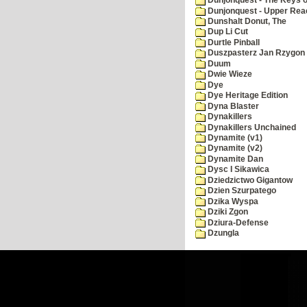
Dunjonquest - The Keys 
Dunjonquest - Upper Rea
Dunshalt Donut, The
Dup Li Cut
Durtle Pinball
Duszpasterz Jan Rzygon
Duum
Dwie Wieze
Dye
Dye Heritage Edition
Dyna Blaster
Dynakillers
Dynakillers Unchained
Dynamite (v1)
Dynamite (v2)
Dynamite Dan
Dysc I Sikawica
Dziedzictwo Gigantow
Dzien Szurpatego
Dzika Wyspa
Dziki Zgon
Dziura-Defense
Dzungla