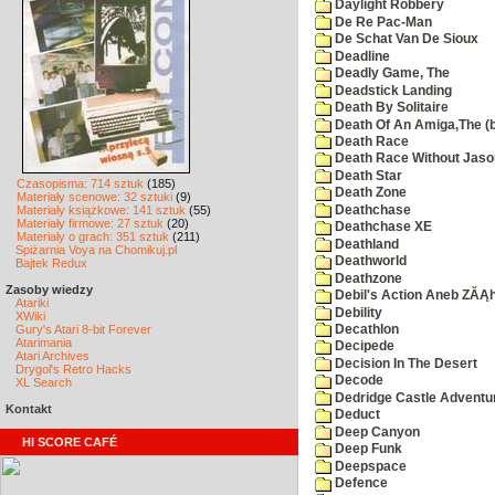
Daylight Robbery
De Re Pac-Man
De Schat Van De Sioux
Deadline
Deadly Game, The
Deadstick Landing
Death By Solitaire
Death Of An Amiga,The (b
Death Race
Death Race Without Jaso
Death Star
Czasopisma: 714 sztuk
(185)
Death Zone
Materiały scenowe: 32 sztuki
(9)
Deathchase
Materiały książkowe: 141 sztuk
(55)
Materiały firmowe: 27 sztuk
(20)
Deathchase XE
Materiały o grach: 351 sztuk
(211)
Deathland
Spiżarnia Voya na Chomikuj.pl
Deathworld
Bajtek Redux
Deathzone
Zasoby wiedzy
Debil's Action Aneb ZĂĄ
Atariki
Debility
XWiki
Gury's Atari 8-bit Forever
Decathlon
Atarimania
Decipede
Atari Archives
Decision In The Desert
Drygol's Retro Hacks
Decode
XL Search
Dedridge Castle Adventu
Kontakt
Deduct
Deep Canyon
HI SCORE CAFÉ
Deep Funk
Deepspace
Defence