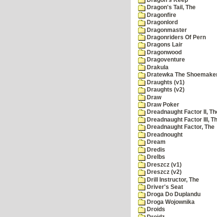
Dragon's Tail, The
Dragonfire
Dragonlord
Dragonmaster
Dragonriders Of Pern
Dragons Lair
Dragonwood
Dragoventure
Drakula
Dratewka The Shoemake
Draughts (v1)
Draughts (v2)
Draw
Draw Poker
Dreadnaught Factor II, Th
Dreadnaught Factor III, T
Dreadnaught Factor, The
Dreadnought
Dream
Dredis
Drelbs
Dreszcz (v1)
Dreszcz (v2)
Drill Instructor, The
Driver's Seat
Droga Do Duplandu
Droga Wojownika
Droids
Droidz