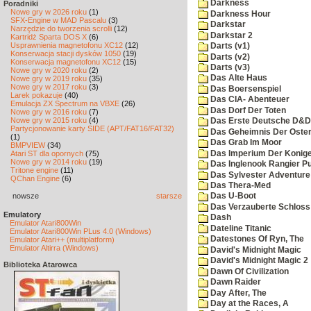
Darkness
Poradniki
Nowe gry w 2026 roku
(1)
Darkness Hour
SFX-Engine w MAD Pascalu
(3)
Darkstar
Narzędzie do tworzenia scrolli
(12)
Darkstar 2
Kartridż Sparta DOS X
(6)
Usprawnienia magnetofonu XC12
(12)
Darts (v1)
Konserwacja stacji dysków 1050
(19)
Darts (v2)
Konserwacja magnetofonu XC12
(15)
Darts (v3)
Nowe gry w 2020 roku
(2)
Das Alte Haus
Nowe gry w 2019 roku
(35)
Nowe gry w 2017 roku
(3)
Das Boersenspiel
Larek pokazuje
(40)
Das CIA- Abenteuer
Emulacja ZX Spectrum na VBXE
(26)
Das Dorf Der Toten
Nowe gry w 2016 roku
(7)
Nowe gry w 2015 roku
(4)
Das Erste Deutsche D&D
Partycjonowanie karty SIDE (APT/FAT16/FAT32)
Das Geheimnis Der Oster
(1)
Das Grab Im Moor
BMPVIEW
(34)
Das Imperium Der Konig
Atari ST dla opornych
(75)
Nowe gry w 2014 roku
(19)
Das Inglenook Rangier Pu
Tritone engine
(11)
Das Sylvester Adventure
QChan Engine
(6)
Das Thera-Med
nowsze
starsze
Das U-Boot
Das Verzauberte Schloss
Emulatory
Dash
Emulator Atari800Win
Dateline Titanic
Emulator Atari800Win PLus 4.0 (Windows)
Datestones Of Ryn, The
Emulator Atari++ (multiplatform)
Emulator Altirra (Windows)
David's Midnight Magic
David's Midnight Magic 2
Biblioteka Atarowca
Dawn Of Civilization
Dawn Raider
Day After, The
Day at the Races, A