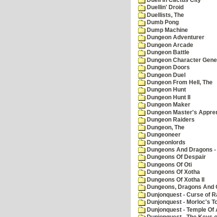
Duellin' Droid
Duellists, The
Dumb Pong
Dump Machine
Dungeon Adventurer
Dungeon Arcade
Dungeon Battle
Dungeon Character Gene
Dungeon Doors
Dungeon Duel
Dungeon From Hell, The
Dungeon Hunt
Dungeon Hunt II
Dungeon Maker
Dungeon Master's Appren
Dungeon Raiders
Dungeon, The
Dungeoneer
Dungeonlords
Dungeons And Dragons - 
Dungeons Of Despair
Dungeons Of Oti
Dungeons Of Xotha
Dungeons Of Xotha II
Dungeons, Dragons And O
Dunjonquest - Curse of R
Dunjonquest - Morloc's T
Dunjonquest - Temple Of 