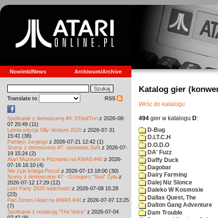
Nowinki/News
Archiwum/Archive
Katalog gier (konwe
Translate to
RSS
Wróc do katalogu
494
gier w katalogu
D
:
Spotkanie z demosceną #9: STeel/Tori
z 2026-08-
07 20:49 (11)
D-Bug
Letnia edycja Silly Venture 2026
z 2026-07-31
15:41 (38)
D.I.T.C.H
Pamięci Jurgiego
z 2026-07-21 12:42 (1)
D.O.D.O
Sceny z demosceny #7: opowiada SuN
z 2026-07-
DA' Fuzz
19 15:24 (2)
Atari Muzeum w Poznaniu na KWAS #40
z 2026-
Daffy Duck
07-16 16:10 (4)
Dagobar
Nie żyje kolega Pecuś
z 2026-07-13 18:00 (30)
Dairy Farming
Sceny z demosceny #7 - Grzegorz "Sun" Żyła
z
Dalej Niz Slonce
2026-07-12 17:29 (12)
Lost Party 2026 nadchodzi
z 2026-07-08 15:28
Daleko W Kosmosie
(23)
Dallas Quest, The
Pan Zenon i Atari na KWAS #40
z 2026-07-07 13:25
Dalton Gang Adventure
(7)
Spotkanie z redakcją "The Voice"
z 2026-07-04
Dam Trouble
07:42 (9)