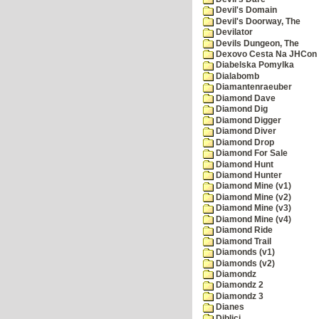
Devil's Domain
Devil's Doorway, The
Devilator
Devils Dungeon, The
Dexovo Cesta Na JHCon
Diabelska Pomylka
Dialabomb
Diamantenraeuber
Diamond Dave
Diamond Dig
Diamond Digger
Diamond Diver
Diamond Drop
Diamond For Sale
Diamond Hunt
Diamond Hunter
Diamond Mine (v1)
Diamond Mine (v2)
Diamond Mine (v3)
Diamond Mine (v4)
Diamond Ride
Diamond Trail
Diamonds (v1)
Diamonds (v2)
Diamondz
Diamondz 2
Diamondz 3
Dianes
Diblici