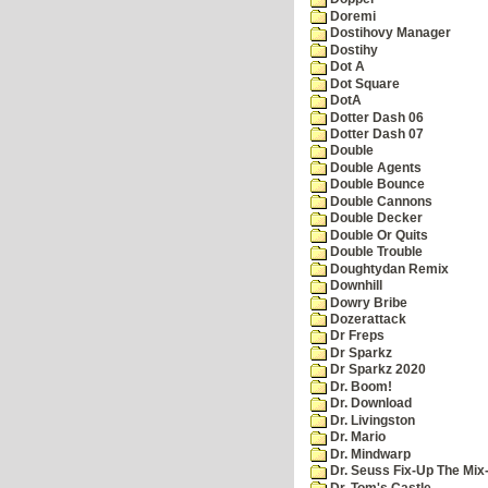
Doremi
Dostihovy Manager
Dostihy
Dot A
Dot Square
DotA
Dotter Dash 06
Dotter Dash 07
Double
Double Agents
Double Bounce
Double Cannons
Double Decker
Double Or Quits
Double Trouble
Doughtydan Remix
Downhill
Dowry Bribe
Dozerattack
Dr Freps
Dr Sparkz
Dr Sparkz 2020
Dr. Boom!
Dr. Download
Dr. Livingston
Dr. Mario
Dr. Mindwarp
Dr. Seuss Fix-Up The Mix
Dr. Tom's Castle