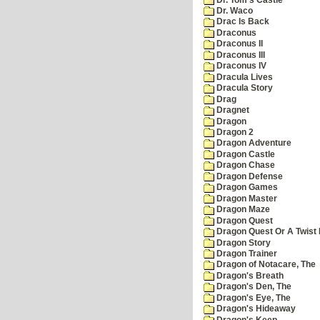
Dr. Waco
Drac Is Back
Draconus
Draconus II
Draconus III
Draconus IV
Dracula Lives
Dracula Story
Drag
Dragnet
Dragon
Dragon 2
Dragon Adventure
Dragon Castle
Dragon Chase
Dragon Defense
Dragon Games
Dragon Master
Dragon Maze
Dragon Quest
Dragon Quest Or A Twist I
Dragon Story
Dragon Trainer
Dragon of Notacare, The
Dragon's Breath
Dragon's Den, The
Dragon's Eye, The
Dragon's Hideaway
Dragon's Keep