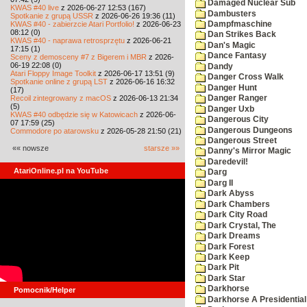
Damaged Nuclear Sub
KWAS #40 live
z 2026-06-27 12:53 (167)
Dambusters
Spotkanie z grupą USSR
z 2026-06-26 19:36 (11)
KWAS #40 - zabierzcie Atari Portfolio!
z 2026-06-23
Dampfmaschine
08:12 (0)
Dan Strikes Back
KWAS #40 - naprawa retrosprzętu
z 2026-06-21
Dan's Magic
17:15 (1)
Dance Fantasy
Sceny z demosceny #7 z Bigerem i MBR
z 2026-
06-19 22:08 (0)
Dandy
Atari Floppy Image Toolkit
z 2026-06-17 13:51 (9)
Danger Cross Walk
Spotkanie online z grupą LST
z 2026-06-16 16:32
Danger Hunt
(17)
Recoil zintegrowany z macOS
z 2026-06-13 21:34
Danger Ranger
(5)
Danger Uxb
KWAS #40 odbędzie się w Katowicach
z 2026-06-
Dangerous City
07 17:59 (25)
Dangerous Dungeons
Commodore po atarowsku
z 2026-05-28 21:50 (21)
Dangerous Street
«« nowsze
starsze »»
Danny's Mirror Magic
Daredevil!
AtariOnline.pl na YouTube
Darg
Darg II
Dark Abyss
Dark Chambers
Dark City Road
Dark Crystal, The
Dark Dreams
Dark Forest
Dark Keep
Dark Pit
Dark Star
Darkhorse
Pomocnik/Helper
Darkhorse A Presidentia