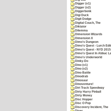
Digger (v1)
Digger (v2)
Diggerbonk
Digi Duck
Digit Dodge
Digital Couch, The
Diktator
Dilemma
Dimension Wizards
Dimension X
Dimo's Dungeon
Dimo's Quest - Lurch Edit
Dimo's Quest - NYD 2015 
Dimo's Quest In Abbuc L
Dimo's Underworld
Dinky-Do
Dino (v1)
Dino (v2)
Dino Battle
Dinodrab
Dinosaur
Dinoventure!
Dirt Track Speedway
Dirty Harry Pinball
Dirty Money
Disc Hopper
Disc O Pop
Discovery Incident, The
Diver