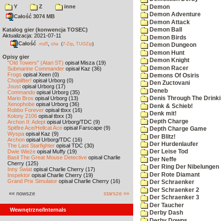
Y
Z
inne
Demon
Demon Adventure
Całość 3074 MB
Demon Attack
Katalog gier (konwencja TOSEC)
Demon Ball
Aktualizacja: 2021-07-11
Demon Birds
Całość
,
md5
sha
(
7-Zip
,
TUGZip
)
Demon Dungeon
Demon Hunt
Opisy gier
Demon Knight
"Old Towers" (Atari ST)
opisał Misza (19)
Demon Racer
Submarine Commander
opisał Kaz (36)
Frogs
opisał Xeen (0)
Demons Of Osiris
Choplifter!
opisał Urborg (0)
Den Zuctovani
Joust
opisał Urborg (17)
Deneb
Commando
opisał Urborg (35)
Mario Bros
opisał Urborg (13)
Denis Through The Drinki
Xenophobe
opisał Urborg (36)
Denk & Schieb!
Robbo Forever
opisał tbxx (16)
Denk mit!
Kolony 2106
opisał tbxx (3)
Depth Charge
Archon II: Adept
opisał Urborg/TDC (9)
Spitfire Ace/Hellcat Ace
opisał Farscape (9)
Depth Charge Game
Wyspa
opisał Kaz (9)
Der Blitz!
Archon
opisał Urborg/TDC (16)
Der Hurdenlaufer
The Last Starfighter
opisał TDC (30)
Dwie Wieże
opisał Muffy (19)
Der Leise Tod
Basil The Great Mouse Detective
opisał Charlie
Der Neffe
Cherry (125)
Der Ring Der Nibelungen
Inny Świat
opisał Charlie Cherry (17)
Der Rote Diamant
Inspektor
opisał Charlie Cherry (19)
Grand Prix Simulator
opisał Charlie Cherry (16)
Der Schraenker
Der Schraenker 2
«« nowsze
starsze »»
Der Schraenker 3
Der Taucher
Wewnętrzne/Internals
Derby Dash
Derby Downs