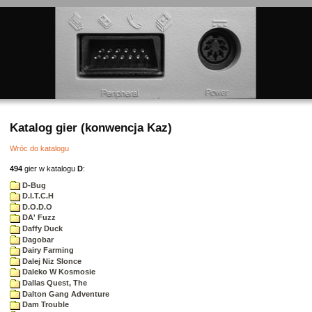
Katalog gier (konwencja Kaz)
Wróc do katalogu
494
gier w katalogu
D
:
D-Bug
D.I.T.C.H
D.O.D.O
DA' Fuzz
Daffy Duck
Dagobar
Dairy Farming
Dalej Niz Slonce
Daleko W Kosmosie
Dallas Quest, The
Dalton Gang Adventure
Dam Trouble