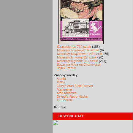
Czasopisma: 714 sztuk
(185)
Materiały scenowe: 32 sztuki
(9)
Materiały książkowe: 141 sztuk
(55)
Materiały firmowe: 27 sztuk
(20)
Materiały o grach: 351 sztuk
(211)
Spiżarnia Voya na Chomikuj.pl
Bajtek Redux
Zasoby wiedzy
Atariki
XWiki
Gury's Atari 8-bit Forever
Atarimania
Atari Archives
Drygol's Retro Hacks
XL Search
Kontakt
HI SCORE CAFÉ