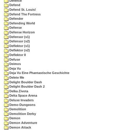
Defence
Defend
Defend St. Louis!
Defend The Fortress
Defender
Defending World
Defense
Defense Horizon
Defensor (v1)
Defensor (v2)
Deflektor (v1)
Deflektor (v2)
Deflektor II
Defuse
Deimos
Deja Vu
Deja Vu Eine Phantastische Geschichte
Delete Me
Delight Boulder Dash
Delight Boulder Dash 2
Delka Zivota
Delta Space Arena
Deluxe Invaders
Demo-Dungeons
Demolition
Demolition Derby
Demon
Demon Adventure
Demon Attack