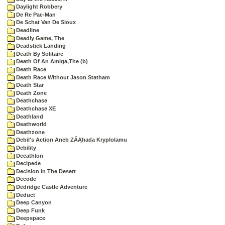
Daylight Robbery
De Re Pac-Man
De Schat Van De Sioux
Deadline
Deadly Game, The
Deadstick Landing
Death By Solitaire
Death Of An Amiga,The (b)
Death Race
Death Race Without Jason Statham
Death Star
Death Zone
Deathchase
Deathchase XE
Deathland
Deathworld
Deathzone
Debil's Action Aneb ZĂĄhada Kryplolamu
Debility
Decathlon
Decipede
Decision In The Desert
Decode
Dedridge Castle Adventure
Deduct
Deep Canyon
Deep Funk
Deepspace