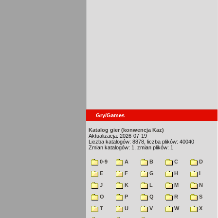
Gry/Games
Katalog gier (konwencja Kaz)
Aktualizacja: 2026-07-19
Liczba katalogów: 8878, liczba plików: 40040
Zmian katalogów: 1, zmian plików: 1
0-9
A
B
C
D
E
F
G
H
I
J
K
L
M
N
O
P
Q
R
S
T
U
V
W
X