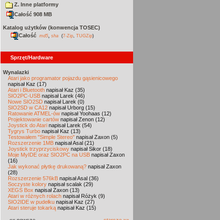
Z. Inne platformy
Całość 908 MB
Katalog użytków (konwencja TOSEC)
Całość
,
md5
sha
(
7-Zip
,
TUGZip
)
Sprzęt/Hardware
Wynalazki
Atari jako programator pojazdu gąsienicowego
napisał Kaz (17)
Atari i Bluetooth
napisał Kaz (35)
SIO2PC-USB
napisał Larek (46)
Nowe SIO2SD
napisał Larek (0)
SIO2SD w CA12
napisał Urborg (15)
Ratowanie ATMEL-ów
napisał Yoohaas (12)
Projektowanie cartów
napisał Zenon (12)
Joystick do Atari
napisał Larek (54)
Tygrys Turbo
napisał Kaz (13)
Testowałem "Simple Stereo"
napisał Zaxon (5)
Rozszerzenie 1MB
napisał Asal (21)
Joystick trzyprzyciskowy
napisał Sikor (18)
Moje MyIDE oraz SIO2PC na USB
napisał Zaxon
(16)
Jak wykonać płytkę drukowaną?
napisał Zaxon
(28)
Rozszerzenie 576kB
napisał Asal (36)
Soczyste kolory
napisał scalak (29)
XEGS Box
napisał Zaxon (13)
Atari w różnych rolach
napisał Różyk (9)
SIO2IDE w pudełku
napisał Kaz (27)
Atari steruje tokarką
napisał Kaz (15)