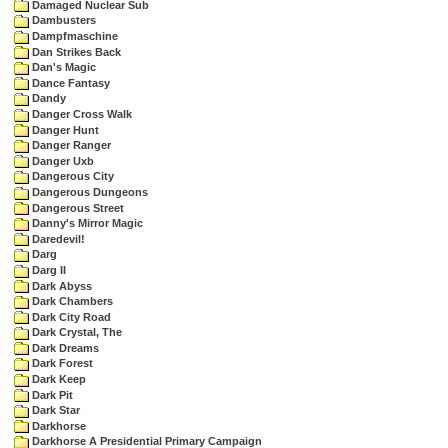
Damaged Nuclear Sub
Dambusters
Dampfmaschine
Dan Strikes Back
Dan's Magic
Dance Fantasy
Dandy
Danger Cross Walk
Danger Hunt
Danger Ranger
Danger Uxb
Dangerous City
Dangerous Dungeons
Dangerous Street
Danny's Mirror Magic
Daredevil!
Darg
Darg II
Dark Abyss
Dark Chambers
Dark City Road
Dark Crystal, The
Dark Dreams
Dark Forest
Dark Keep
Dark Pit
Dark Star
Darkhorse
Darkhorse A Presidential Primary Campaign