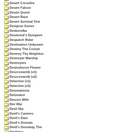
Desert Crossfire
Desert Falcon
Desert Quest
Desert Race
Desert Survival Test
Designer Genes
Deskorolka
Desmond's Dungeon
Despatch Rider
Destination Unknown
Destiny The Cruiser
Destroy Thy Neighbor
Destroyer Warship
Destroyers
Destrukszon Flower
Deszczownik (v1)
Deszczownik (v2)
Detective (v1)
Detective (v2)
Detonationix
Detonator
Deuces Wild
Dev War
Devil Sky
Devil's Caverns
Devil's Dare
Devil's Domain
Devil's Doorway, The
Devilator