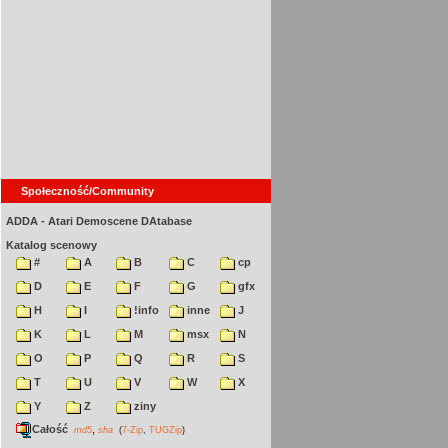
Społeczność/Community
ADDA - Atari Demoscene DAtabase
Katalog scenowy
#
A
B
C
cp
D
E
F
G
gfx
H
I
!info
inne
J
K
L
M
msx
N
O
P
Q
R
S
T
U
V
W
X
Y
Z
ziny
Całość
,
md5
sha
(
7-Zip
,
TUGZip
)