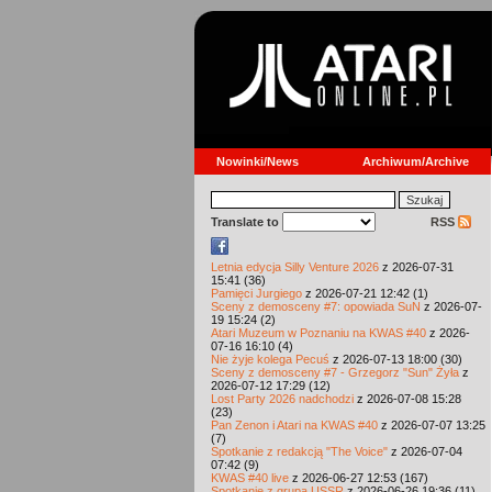
Nowinki/News
Archiwum/Archive
Translate to
RSS
Letnia edycja Silly Venture 2026
z 2026-07-31
15:41 (36)
Pamięci Jurgiego
z 2026-07-21 12:42 (1)
Sceny z demosceny #7: opowiada SuN
z 2026-07-
19 15:24 (2)
Atari Muzeum w Poznaniu na KWAS #40
z 2026-
07-16 16:10 (4)
Nie żyje kolega Pecuś
z 2026-07-13 18:00 (30)
Sceny z demosceny #7 - Grzegorz "Sun" Żyła
z
2026-07-12 17:29 (12)
Lost Party 2026 nadchodzi
z 2026-07-08 15:28
(23)
Pan Zenon i Atari na KWAS #40
z 2026-07-07 13:25
(7)
Spotkanie z redakcją "The Voice"
z 2026-07-04
07:42 (9)
KWAS #40 live
z 2026-06-27 12:53 (167)
Spotkanie z grupą USSR
z 2026-06-26 19:36 (11)