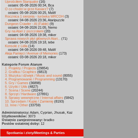
Uprościłem Starquake
(16)
ostatni: 05-08-2026 00:34, Bca
O co chodzi w grze Kasiarz?
(7)
ostatni: 05-08-2026 00:25, MaW
Rocznica 1 sierpnia - turówka WRCOH
(3)
ostatni: 04-08-2026 23:36, Ataripuzzle
Dungeon Crawler - AI (Fable)
(9)
ostatni: 04-08-2026 21:05, Nemo
Gry na Atari z pszczołami
(20)
ostatni: 04-08-2026 19:38, miker
Sprawa nowych płyt głównych Atari...
(71)
ostatni: 04-08-2026 19:18, tebe
Konsole z Lidla
(14)
ostatni: 04-08-2026 09:48, MaW
Aleja Pamięci / Avenue of Memories
(173)
ostatni: 03-08-2026 20:18, miker
Kategorie Forum Atarum
1. Projekty / Projects
(29854)
2. Grafika / Graphics
(6813)
3. Muzyka i dźwięk / Music and sound
(8055)
4. Programowanie / Programming
(13170)
5. Gry / Games
(36898)
6. Użytki / Utils
(4827)
7. Scena / Scene
(20244)
8. Sprzęt / Hardware
(27891)
9. Sprawy wewnętrzne / Internal affairs
(5842)
10. Sprzedam / Kupię / Zamienię
(8193)
11. Inne / Other
(33759)
Administratorzy:
Adam, Cyprian, Jhusak, Kaz
Użytkowników:
3073
Ostatnio zarejestrowany:
bradko
Postów ostatniej doby:
12
Spotkania i zloty/Meetings & Parties