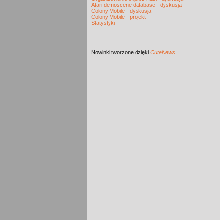
Atari demoscene database - dyskusja
Colony Mobile - dyskusja
Colony Mobile - projekt
Statystyki
Nowinki
tworzone dzięki
CuteNews