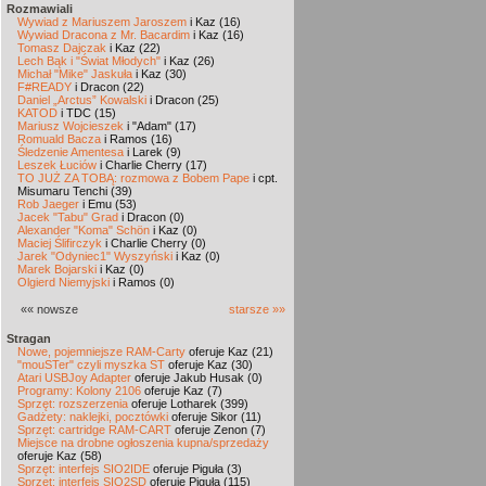
Rozmawiali
Wywiad z Mariuszem Jaroszem
i Kaz (16)
Wywiad Dracona z Mr. Bacardim
i Kaz (16)
Tomasz Dajczak
i Kaz (22)
Lech Bąk i "Świat Młodych"
i Kaz (26)
Michał "Mike" Jaskuła
i Kaz (30)
F#READY
i Dracon (22)
Daniel „Arctus” Kowalski
i Dracon (25)
KATOD
i TDC (15)
Mariusz Wojcieszek
i "Adam" (17)
Romuald Bacza
i Ramos (16)
Śledzenie Amentesa
i Larek (9)
Leszek Łuciów
i Charlie Cherry (17)
TO JUŻ ZA TOBĄ: rozmowa z Bobem Pape
i cpt.
Misumaru Tenchi (39)
Rob Jaeger
i Emu (53)
Jacek "Tabu" Grad
i Dracon (0)
Alexander "Koma" Schön
i Kaz (0)
Maciej Ślifirczyk
i Charlie Cherry (0)
Jarek "Odyniec1" Wyszyński
i Kaz (0)
Marek Bojarski
i Kaz (0)
Olgierd Niemyjski
i Ramos (0)
«« nowsze
starsze »»
Stragan
Nowe, pojemniejsze RAM-Carty
oferuje Kaz (21)
"mouSTer" czyli myszka ST
oferuje Kaz (30)
Atari USBJoy Adapter
oferuje Jakub Husak (0)
Programy: Kolony 2106
oferuje Kaz (7)
Sprzęt: rozszerzenia
oferuje Lotharek (399)
Gadżety: naklejki, pocztówki
oferuje Sikor (11)
Sprzęt: cartridge RAM-CART
oferuje Zenon (7)
Miejsce na drobne ogłoszenia kupna/sprzedaży
oferuje Kaz (58)
Sprzęt: interfejs SIO2IDE
oferuje Piguła (3)
Sprzęt: interfejs SIO2SD
oferuje Piguła (115)