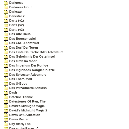
Darkness
Darkness Hour
Darkstar
Darkstar 2
Darts (v1)
Darts (v2)
Darts (v3)
Das Alte Haus
Das Boersenspiel
Das CIA- Abenteuer
Das Dorf Der Toten
Das Erste Deutsche D&D Adventure
Das Geheimnis Der Osterinsel
Das Grab Im Moor
Das Imperium Der Konige
Das Inglenook Rangier Puzzle
Das Sylvester Adventure
Das Thera-Med
Das U-Boot
Das Verzauberte Schloss
Dash
Dateline Titanic
Datestones Of Ryn, The
David's Midnight Magic
David's Midnight Magic 2
Dawn Of Civilization
Dawn Raider
Day After, The
Day at the Races, A