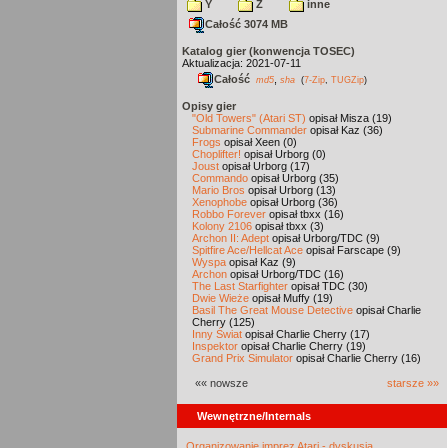
Y
Z
inne
Całość 3074 MB
Katalog gier (konwencja TOSEC)
Aktualizacja: 2021-07-11
Całość
,
md5
sha
(
7-Zip
,
TUGZip
)
Opisy gier
"Old Towers" (Atari ST)
opisał Misza (19)
Submarine Commander
opisał Kaz (36)
Frogs
opisał Xeen (0)
Choplifter!
opisał Urborg (0)
Joust
opisał Urborg (17)
Commando
opisał Urborg (35)
Mario Bros
opisał Urborg (13)
Xenophobe
opisał Urborg (36)
Robbo Forever
opisał tbxx (16)
Kolony 2106
opisał tbxx (3)
Archon II: Adept
opisał Urborg/TDC (9)
Spitfire Ace/Hellcat Ace
opisał Farscape (9)
Wyspa
opisał Kaz (9)
Archon
opisał Urborg/TDC (16)
The Last Starfighter
opisał TDC (30)
Dwie Wieże
opisał Muffy (19)
Basil The Great Mouse Detective
opisał Charlie
Cherry (125)
Inny Świat
opisał Charlie Cherry (17)
Inspektor
opisał Charlie Cherry (19)
Grand Prix Simulator
opisał Charlie Cherry (16)
«« nowsze
starsze »»
Wewnętrzne/Internals
Organizowanie imprez Atari - dyskusja