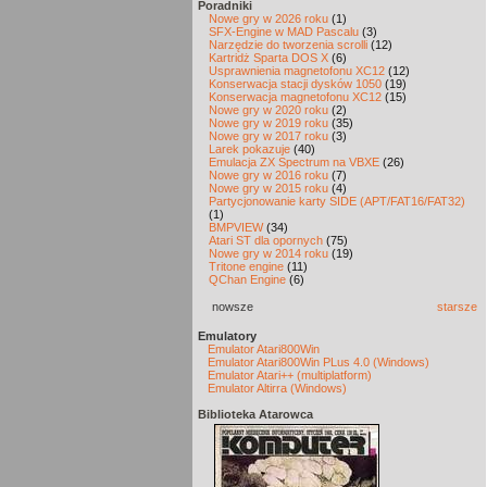
Poradniki
Nowe gry w 2026 roku
(1)
SFX-Engine w MAD Pascalu
(3)
Narzędzie do tworzenia scrolli
(12)
Kartridż Sparta DOS X
(6)
Usprawnienia magnetofonu XC12
(12)
Konserwacja stacji dysków 1050
(19)
Konserwacja magnetofonu XC12
(15)
Nowe gry w 2020 roku
(2)
Nowe gry w 2019 roku
(35)
Nowe gry w 2017 roku
(3)
Larek pokazuje
(40)
Emulacja ZX Spectrum na VBXE
(26)
Nowe gry w 2016 roku
(7)
Nowe gry w 2015 roku
(4)
Partycjonowanie karty SIDE (APT/FAT16/FAT32)
(1)
BMPVIEW
(34)
Atari ST dla opornych
(75)
Nowe gry w 2014 roku
(19)
Tritone engine
(11)
QChan Engine
(6)
nowsze
starsze
Emulatory
Emulator Atari800Win
Emulator Atari800Win PLus 4.0 (Windows)
Emulator Atari++ (multiplatform)
Emulator Altirra (Windows)
Biblioteka Atarowca