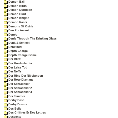
Demon Ball
Demon Birds
Demon Dungeon
Demon Hunt
Demon Knight
Demon Racer
Demons Of Osiris
Den Zuctovani
Deneb
Denis Through The Drinking Glass
Denk & Schieb!
Denk mit!
Depth Charge
Depth Charge Game
Der Blitz!
Der Hurdenlaufer
Der Leise Tod
Der Neffe
Der Ring Der Nibelungen
Der Rote Diamant
Der Schraenker
Der Schraenker 2
Der Schraenker 3
Der Taucher
Derby Dash
Derby Downs
Des Bells
Des Chiffres Et Des Lettres
Descente