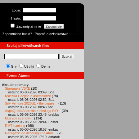
Login:
Hasło:
Zapamiętaj mnie
Zapomniane hasło?
Poproś o członkostwo
Szukaj plików/Search files
Gry
Użytki
Dema
Forum Atarum
Aktualne tematy
Starquake VBXE
(10)
ostatni: 06-08-2026 03:49, Bca
Książka Gorgha o asemblerze
(78)
ostatni: 06-08-2026 02:52, Bca
Silly Venture 2026SE - the bigges...
(113)
ostatni: 06-08-2026 00:48, tdc
AspeQt dla Androida z obsługą SIO...
(39)
ostatni: 05-08-2026 23:48, greblus
Muzycy scenowi...
(134)
ostatni: 05-08-2026 20:44, Foster
RMT hacking
(468)
ostatni: 05-08-2026 18:57, emkay
Narzędzie do ditheringu na Atari ...
(26)
ostatni: 05-08-2026 17:10, amarok