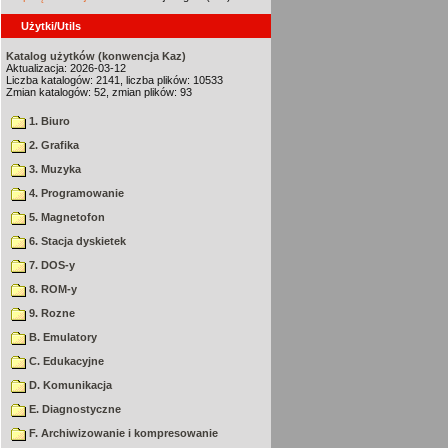
Użytki/Utils
Katalog użytków (konwencja Kaz)
Aktualizacja: 2026-03-12
Liczba katalogów: 2141, liczba plików: 10533
Zmian katalogów: 52, zmian plików: 93
1. Biuro
2. Grafika
3. Muzyka
4. Programowanie
5. Magnetofon
6. Stacja dyskietek
7. DOS-y
8. ROM-y
9. Rozne
B. Emulatory
C. Edukacyjne
D. Komunikacja
E. Diagnostyczne
F. Archiwizowanie i kompresowanie