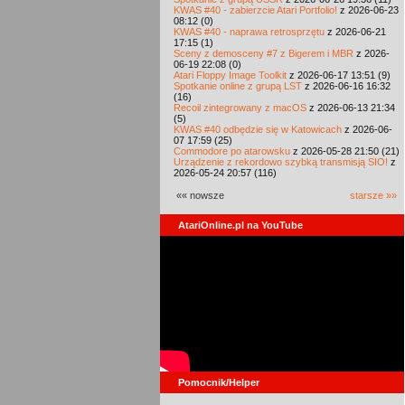
KWAS #40 - zabierzcie Atari Portfolio!
z 2026-06-23
08:12 (0)
KWAS #40 - naprawa retrosprzętu
z 2026-06-21
17:15 (1)
Sceny z demosceny #7 z Bigerem i MBR
z 2026-
06-19 22:08 (0)
Atari Floppy Image Toolkit
z 2026-06-17 13:51 (9)
Spotkanie online z grupą LST
z 2026-06-16 16:32
(16)
Recoil zintegrowany z macOS
z 2026-06-13 21:34
(5)
KWAS #40 odbędzie się w Katowicach
z 2026-06-
07 17:59 (25)
Commodore po atarowsku
z 2026-05-28 21:50 (21)
Urządzenie z rekordowo szybką transmisją SIO!
z
2026-05-24 20:57 (116)
«« nowsze
starsze »»
AtariOnline.pl na YouTube
Pomocnik/Helper