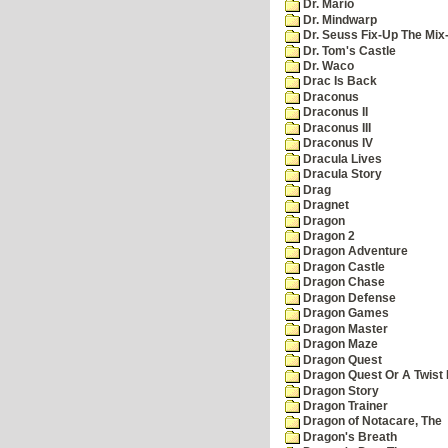
Dr. Mario
Dr. Mindwarp
Dr. Seuss Fix-Up The Mix
Dr. Tom's Castle
Dr. Waco
Drac Is Back
Draconus
Draconus II
Draconus III
Draconus IV
Dracula Lives
Dracula Story
Drag
Dragnet
Dragon
Dragon 2
Dragon Adventure
Dragon Castle
Dragon Chase
Dragon Defense
Dragon Games
Dragon Master
Dragon Maze
Dragon Quest
Dragon Quest Or A Twist I
Dragon Story
Dragon Trainer
Dragon of Notacare, The
Dragon's Breath