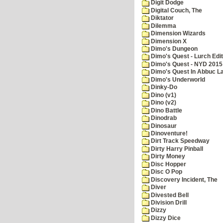
Digit Dodge
Digital Couch, The
Diktator
Dilemma
Dimension Wizards
Dimension X
Dimo's Dungeon
Dimo's Quest - Lurch Edit
Dimo's Quest - NYD 2015 
Dimo's Quest In Abbuc L
Dimo's Underworld
Dinky-Do
Dino (v1)
Dino (v2)
Dino Battle
Dinodrab
Dinosaur
Dinoventure!
Dirt Track Speedway
Dirty Harry Pinball
Dirty Money
Disc Hopper
Disc O Pop
Discovery Incident, The
Diver
Divested Bell
Division Drill
Dizzy
Dizzy Dice