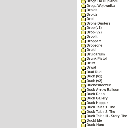
Droga Do Duplandu
Droga Wojownika
Droids
Droidz
Drol
Drone Dusters
Drop (v1)
Drop (v2)
Drop It
Dropper!
Dropzone
Druid
Druidarium
Drunk Pistol
Drutt
Drwal
Dual Duel
Duch (v1)
Duch (v2)
Duchoskoczek
Duck Arrow Balloon
Duck Dash
Duck Gallery
Duck Hopper
Duck Tales 1, The
Duck Tales 2, The
Duck Tales III - Story, The
Duck! Me
Duck-Hunt