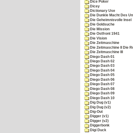
Dice Poker
Dicey
Dictionary Use
Die Dunkle Macht Des Un
Die Geheimnisvolle Insel
Die Goldsuche
Die Mission
Die Ostfront 1941
Die Vision
Die Zeitmaschine
Die Zeitmaschine II Die 
Die Zeitmaschine III
Diego Dash 01
Diego Dash 02
Diego Dash 03
Diego Dash 04
Diego Dash 05
Diego Dash 06
Diego Dash 07
Diego Dash 08
Diego Dash 09
Diego Dash 10
Dig Dug (v1)
Dig Dug (v2)
Dig-Out
Digger (v1)
Digger (v2)
Diggerbonk
Digi Duck