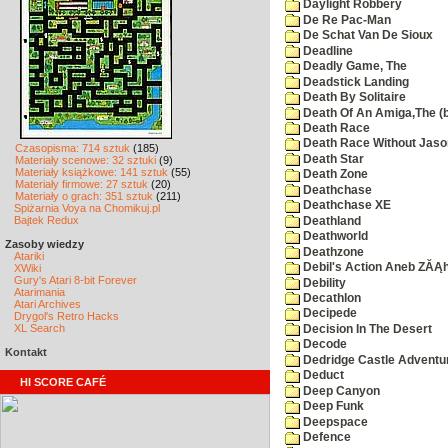
Daylight Robbery
De Re Pac-Man
De Schat Van De Sioux
Deadline
Deadly Game, The
Deadstick Landing
Death By Solitaire
Death Of An Amiga,The (b
Death Race
Death Race Without Jaso
Czasopisma: 714 sztuk
(185)
Death Star
Materiały scenowe: 32 sztuki
(9)
Materiały książkowe: 141 sztuk
(55)
Death Zone
Materiały firmowe: 27 sztuk
(20)
Deathchase
Materiały o grach: 351 sztuk
(211)
Deathchase XE
Spiżarnia Voya na Chomikuj.pl
Bajtek Redux
Deathland
Deathworld
Zasoby wiedzy
Deathzone
Atariki
Debil's Action Aneb ZĂĄ
XWiki
Gury's Atari 8-bit Forever
Debility
Atarimania
Decathlon
Atari Archives
Decipede
Drygol's Retro Hacks
XL Search
Decision In The Desert
Decode
Kontakt
Dedridge Castle Adventu
Deduct
HI SCORE CAFÉ
Deep Canyon
Deep Funk
Deepspace
Defence