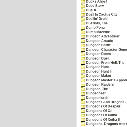
Ducks Ahoy!
Dude Story
Duel II
Duell In Cactus City
Duellin' Droid
Duellists, The
Dumb Pong
Dump Machine
Dungeon Adventurer
Dungeon Arcade
Dungeon Battle
Dungeon Character Gene
Dungeon Doors
Dungeon Duel
Dungeon From Hell, The
Dungeon Hunt
Dungeon Hunt II
Dungeon Maker
Dungeon Master's Appren
Dungeon Raiders
Dungeon, The
Dungeoneer
Dungeonlords
Dungeons And Dragons - 
Dungeons Of Despair
Dungeons Of Oti
Dungeons Of Xotha
Dungeons Of Xotha II
Dungeons, Dragons And O