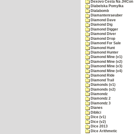
Dexovo Cesta Na JHCon
Diabelska Pomylka
Dialabomb
Diamantenraeuber
Diamond Dave
Diamond Dig
Diamond Digger
Diamond Diver
Diamond Drop
Diamond For Sale
Diamond Hunt
Diamond Hunter
Diamond Mine (v1)
Diamond Mine (v2)
Diamond Mine (v3)
Diamond Mine (v4)
Diamond Ride
Diamond Trail
Diamonds (v1)
Diamonds (v2)
Diamondz
Diamondz 2
Diamondz 3
Dianes
Diblici
Dice (v1)
Dice (v2)
Dice 2013
Dice Arithmetic