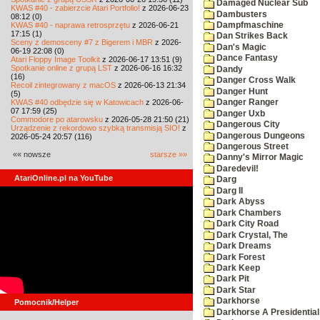
Damaged Nuclear Sub
KWAS #40 - zabierzcie Atari Portfolio!
z 2026-06-23
Dambusters
08:12 (0)
KWAS #40 - naprawa retrosprzętu
z 2026-06-21
Dampfmaschine
17:15 (1)
Dan Strikes Back
Sceny z demosceny #7 z Bigerem i MBR
z 2026-
Dan's Magic
06-19 22:08 (0)
Dance Fantasy
Atari Floppy Image Toolkit
z 2026-06-17 13:51 (9)
Spotkanie online z grupą LST
z 2026-06-16 16:32
Dandy
(16)
Danger Cross Walk
Recoil zintegrowany z macOS
z 2026-06-13 21:34
Danger Hunt
(5)
KWAS #40 odbędzie się w Katowicach
z 2026-06-
Danger Ranger
07 17:59 (25)
Danger Uxb
Commodore po atarowsku
z 2026-05-28 21:50 (21)
Dangerous City
Urządzenie z rekordowo szybką transmisją SIO!
z
Dangerous Dungeons
2026-05-24 20:57 (116)
Dangerous Street
«« nowsze
starsze »»
Danny's Mirror Magic
Daredevil!
AtariOnline.pl na YouTube
Darg
Darg II
Dark Abyss
Dark Chambers
Dark City Road
Dark Crystal, The
Dark Dreams
Dark Forest
Dark Keep
Dark Pit
Dark Star
Darkhorse
Pomocnik/Helper
Darkhorse A Presidentia