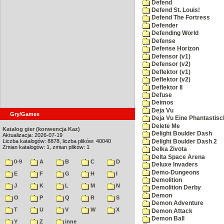
Defend
Defend St. Louis!
Defend The Fortress
Defender
Defending World
Defense
Defense Horizon
Defensor (v1)
Defensor (v2)
Deflektor (v1)
Deflektor (v2)
Deflektor II
Defuse
Deimos
Deja Vu
Gry/Games
Deja Vu Eine Phantastisc
Delete Me
Katalog gier (konwencja Kaz)
Delight Boulder Dash
Aktualizacja: 2026-07-19
Liczba katalogów: 8878, liczba plików: 40040
Delight Boulder Dash 2
Zmian katalogów: 1, zmian plików: 1
Delka Zivota
Delta Space Arena
0-9
A
B
C
D
Deluxe Invaders
Demo-Dungeons
E
F
G
H
I
Demolition
J
K
L
M
N
Demolition Derby
Demon
O
P
Q
R
S
Demon Adventure
T
U
V
W
X
Demon Attack
Demon Ball
Y
Z
inne