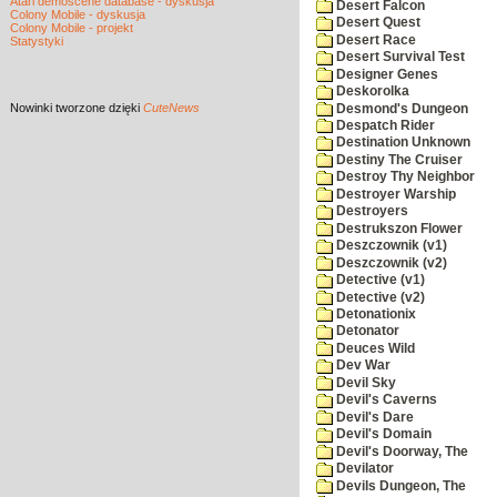
Atari demoscene database - dyskusja
Desert Falcon
Colony Mobile - dyskusja
Desert Quest
Colony Mobile - projekt
Desert Race
Statystyki
Desert Survival Test
Designer Genes
Deskorolka
Nowinki
tworzone dzięki
CuteNews
Desmond's Dungeon
Despatch Rider
Destination Unknown
Destiny The Cruiser
Destroy Thy Neighbor
Destroyer Warship
Destroyers
Destrukszon Flower
Deszczownik (v1)
Deszczownik (v2)
Detective (v1)
Detective (v2)
Detonationix
Detonator
Deuces Wild
Dev War
Devil Sky
Devil's Caverns
Devil's Dare
Devil's Domain
Devil's Doorway, The
Devilator
Devils Dungeon, The