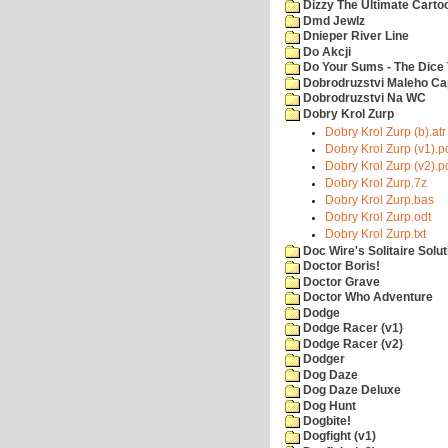
Dizzy The Ultimate Carto
Dmd Jewlz
Dnieper River Line
Do Akcji
Do Your Sums - The Dice 
Dobrodruzstvi Maleho Cap
Dobrodruzstvi Na WC
Dobry Krol Zurp
Dobry Krol Zurp (b).atr
Dobry Krol Zurp (v1).p
Dobry Krol Zurp (v2).p
Dobry Krol Zurp.7z
Dobry Krol Zurp.bas
Dobry Krol Zurp.odt
Dobry Krol Zurp.txt
Doc Wire's Solitaire Solut
Doctor Boris!
Doctor Grave
Doctor Who Adventure
Dodge
Dodge Racer (v1)
Dodge Racer (v2)
Dodger
Dog Daze
Dog Daze Deluxe
Dog Hunt
Dogbite!
Dogfight (v1)