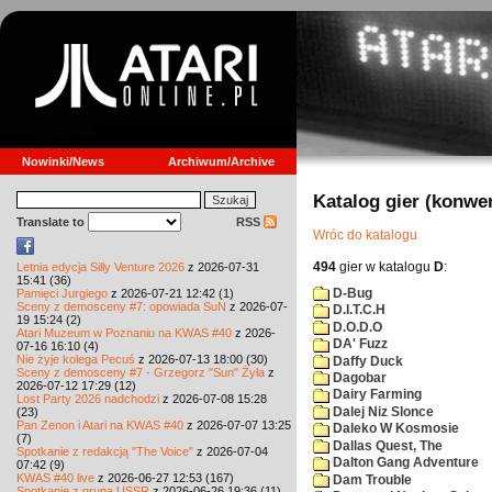
Nowinki/News
Archiwum/Archive
Katalog gier (konwe
Translate to
RSS
Wróc do katalogu
494
gier w katalogu
D
:
Letnia edycja Silly Venture 2026
z 2026-07-31
15:41 (36)
D-Bug
Pamięci Jurgiego
z 2026-07-21 12:42 (1)
Sceny z demosceny #7: opowiada SuN
z 2026-07-
D.I.T.C.H
19 15:24 (2)
D.O.D.O
Atari Muzeum w Poznaniu na KWAS #40
z 2026-
DA' Fuzz
07-16 16:10 (4)
Nie żyje kolega Pecuś
z 2026-07-13 18:00 (30)
Daffy Duck
Sceny z demosceny #7 - Grzegorz "Sun" Żyła
z
Dagobar
2026-07-12 17:29 (12)
Dairy Farming
Lost Party 2026 nadchodzi
z 2026-07-08 15:28
Dalej Niz Slonce
(23)
Pan Zenon i Atari na KWAS #40
z 2026-07-07 13:25
Daleko W Kosmosie
(7)
Dallas Quest, The
Spotkanie z redakcją "The Voice"
z 2026-07-04
Dalton Gang Adventure
07:42 (9)
KWAS #40 live
z 2026-06-27 12:53 (167)
Dam Trouble
Spotkanie z grupą USSR
z 2026-06-26 19:36 (11)