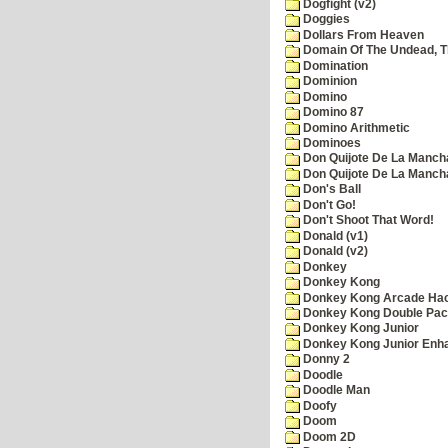
Dogfight (v2)
Doggies
Dollars From Heaven
Domain Of The Undead, 
Domination
Dominion
Domino
Domino 87
Domino Arithmetic
Dominoes
Don Quijote De La Manch
Don Quijote De La Manch
Don's Ball
Don't Go!
Don't Shoot That Word!
Donald (v1)
Donald (v2)
Donkey
Donkey Kong
Donkey Kong Arcade Ha
Donkey Kong Double Pa
Donkey Kong Junior
Donkey Kong Junior Enh
Donny 2
Doodle
Doodle Man
Doofy
Doom
Doom 2D