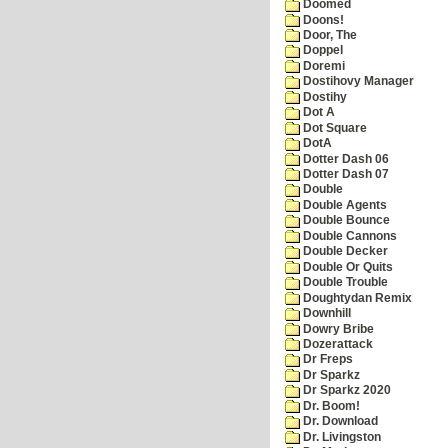
Doomed
Doons!
Door, The
Doppel
Doremi
Dostihovy Manager
Dostihy
Dot A
Dot Square
DotA
Dotter Dash 06
Dotter Dash 07
Double
Double Agents
Double Bounce
Double Cannons
Double Decker
Double Or Quits
Double Trouble
Doughtydan Remix
Downhill
Dowry Bribe
Dozerattack
Dr Freps
Dr Sparkz
Dr Sparkz 2020
Dr. Boom!
Dr. Download
Dr. Livingston