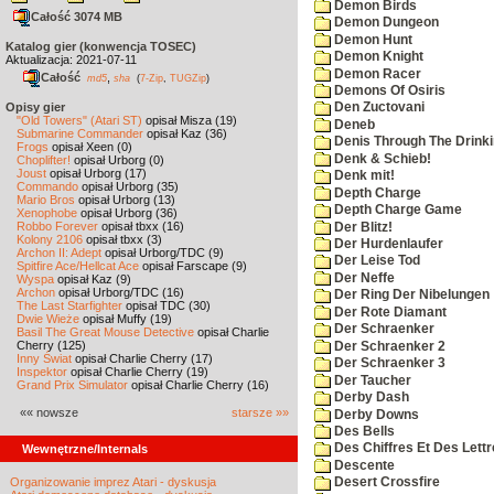
Demon Birds
Całość 3074 MB
Demon Dungeon
Demon Hunt
Katalog gier (konwencja TOSEC)
Demon Knight
Aktualizacja: 2021-07-11
Demon Racer
Całość
,
md5
sha
(
7-Zip
,
TUGZip
)
Demons Of Osiris
Opisy gier
Den Zuctovani
"Old Towers" (Atari ST)
opisał Misza (19)
Deneb
Submarine Commander
opisał Kaz (36)
Denis Through The Drinki
Frogs
opisał Xeen (0)
Denk & Schieb!
Choplifter!
opisał Urborg (0)
Joust
opisał Urborg (17)
Denk mit!
Commando
opisał Urborg (35)
Depth Charge
Mario Bros
opisał Urborg (13)
Depth Charge Game
Xenophobe
opisał Urborg (36)
Robbo Forever
opisał tbxx (16)
Der Blitz!
Kolony 2106
opisał tbxx (3)
Der Hurdenlaufer
Archon II: Adept
opisał Urborg/TDC (9)
Der Leise Tod
Spitfire Ace/Hellcat Ace
opisał Farscape (9)
Der Neffe
Wyspa
opisał Kaz (9)
Archon
opisał Urborg/TDC (16)
Der Ring Der Nibelungen
The Last Starfighter
opisał TDC (30)
Der Rote Diamant
Dwie Wieże
opisał Muffy (19)
Der Schraenker
Basil The Great Mouse Detective
opisał Charlie
Cherry (125)
Der Schraenker 2
Inny Świat
opisał Charlie Cherry (17)
Der Schraenker 3
Inspektor
opisał Charlie Cherry (19)
Der Taucher
Grand Prix Simulator
opisał Charlie Cherry (16)
Derby Dash
«« nowsze
starsze »»
Derby Downs
Des Bells
Des Chiffres Et Des Lett
Wewnętrzne/Internals
Descente
Organizowanie imprez Atari - dyskusja
Desert Crossfire