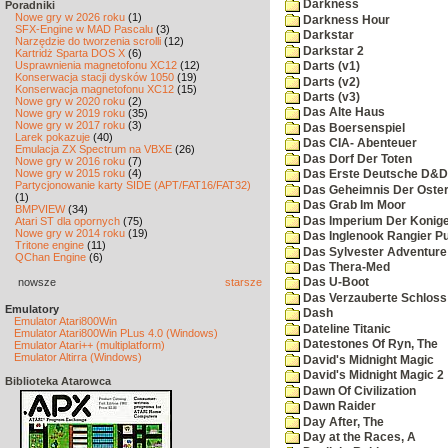
Darkness
Poradniki
Nowe gry w 2026 roku
(1)
Darkness Hour
SFX-Engine w MAD Pascalu
(3)
Darkstar
Narzędzie do tworzenia scrolli
(12)
Darkstar 2
Kartridż Sparta DOS X
(6)
Usprawnienia magnetofonu XC12
(12)
Darts (v1)
Konserwacja stacji dysków 1050
(19)
Darts (v2)
Konserwacja magnetofonu XC12
(15)
Darts (v3)
Nowe gry w 2020 roku
(2)
Das Alte Haus
Nowe gry w 2019 roku
(35)
Nowe gry w 2017 roku
(3)
Das Boersenspiel
Larek pokazuje
(40)
Das CIA- Abenteuer
Emulacja ZX Spectrum na VBXE
(26)
Das Dorf Der Toten
Nowe gry w 2016 roku
(7)
Nowe gry w 2015 roku
(4)
Das Erste Deutsche D&D
Partycjonowanie karty SIDE (APT/FAT16/FAT32)
Das Geheimnis Der Oster
(1)
Das Grab Im Moor
BMPVIEW
(34)
Das Imperium Der Konig
Atari ST dla opornych
(75)
Nowe gry w 2014 roku
(19)
Das Inglenook Rangier Pu
Tritone engine
(11)
Das Sylvester Adventure
QChan Engine
(6)
Das Thera-Med
nowsze
starsze
Das U-Boot
Das Verzauberte Schloss
Emulatory
Dash
Emulator Atari800Win
Dateline Titanic
Emulator Atari800Win PLus 4.0 (Windows)
Datestones Of Ryn, The
Emulator Atari++ (multiplatform)
Emulator Altirra (Windows)
David's Midnight Magic
David's Midnight Magic 2
Biblioteka Atarowca
Dawn Of Civilization
Dawn Raider
Day After, The
Day at the Races, A