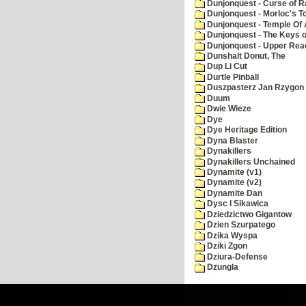
Dunjonquest - Curse of R
Dunjonquest - Morloc's T
Dunjonquest - Temple Of 
Dunjonquest - The Keys 
Dunjonquest - Upper Rea
Dunshalt Donut, The
Dup Li Cut
Durtle Pinball
Duszpasterz Jan Rzygon
Duum
Dwie Wieze
Dye
Dye Heritage Edition
Dyna Blaster
Dynakillers
Dynakillers Unchained
Dynamite (v1)
Dynamite (v2)
Dynamite Dan
Dysc I Sikawica
Dziedzictwo Gigantow
Dzien Szurpatego
Dzika Wyspa
Dziki Zgon
Dziura-Defense
Dzungla