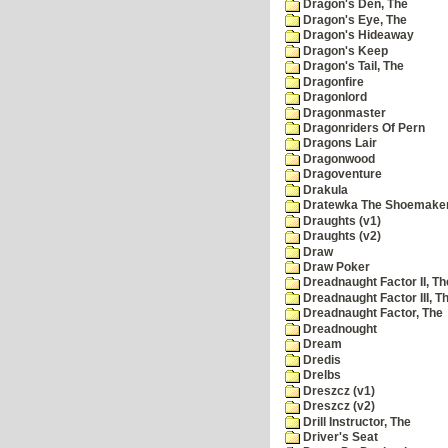
Dragon's Den, The
Dragon's Eye, The
Dragon's Hideaway
Dragon's Keep
Dragon's Tail, The
Dragonfire
Dragonlord
Dragonmaster
Dragonriders Of Pern
Dragons Lair
Dragonwood
Dragoventure
Drakula
Dratewka The Shoemake
Draughts (v1)
Draughts (v2)
Draw
Draw Poker
Dreadnaught Factor II, Th
Dreadnaught Factor III, T
Dreadnaught Factor, The
Dreadnought
Dream
Dredis
Drelbs
Dreszcz (v1)
Dreszcz (v2)
Drill Instructor, The
Driver's Seat