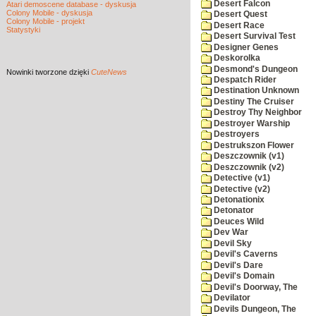
Desert Falcon
Atari demoscene database - dyskusja
Colony Mobile - dyskusja
Desert Quest
Colony Mobile - projekt
Desert Race
Statystyki
Desert Survival Test
Designer Genes
Deskorolka
Desmond's Dungeon
Nowinki
tworzone dzięki
CuteNews
Despatch Rider
Destination Unknown
Destiny The Cruiser
Destroy Thy Neighbor
Destroyer Warship
Destroyers
Destrukszon Flower
Deszczownik (v1)
Deszczownik (v2)
Detective (v1)
Detective (v2)
Detonationix
Detonator
Deuces Wild
Dev War
Devil Sky
Devil's Caverns
Devil's Dare
Devil's Domain
Devil's Doorway, The
Devilator
Devils Dungeon, The