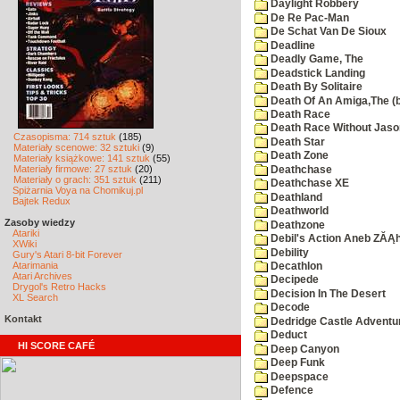
Daylight Robbery
De Re Pac-Man
De Schat Van De Sioux
Deadline
Deadly Game, The
Deadstick Landing
Death By Solitaire
Death Of An Amiga,The (b
Death Race
Death Race Without Jaso
Czasopisma: 714 sztuk
(185)
Death Star
Materiały scenowe: 32 sztuki
(9)
Death Zone
Materiały książkowe: 141 sztuk
(55)
Materiały firmowe: 27 sztuk
(20)
Deathchase
Materiały o grach: 351 sztuk
(211)
Deathchase XE
Spiżarnia Voya na Chomikuj.pl
Deathland
Bajtek Redux
Deathworld
Zasoby wiedzy
Deathzone
Atariki
Debil's Action Aneb ZĂĄ
XWiki
Debility
Gury's Atari 8-bit Forever
Atarimania
Decathlon
Atari Archives
Decipede
Drygol's Retro Hacks
Decision In The Desert
XL Search
Decode
Kontakt
Dedridge Castle Adventu
Deduct
HI SCORE CAFÉ
Deep Canyon
Deep Funk
Deepspace
Defence