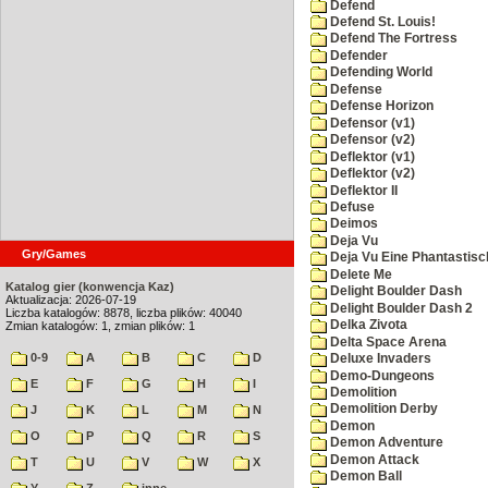
Defend
Defend St. Louis!
Defend The Fortress
Defender
Defending World
Defense
Defense Horizon
Defensor (v1)
Defensor (v2)
Deflektor (v1)
Deflektor (v2)
Deflektor II
Defuse
Deimos
Deja Vu
Gry/Games
Deja Vu Eine Phantastisc
Delete Me
Katalog gier (konwencja Kaz)
Delight Boulder Dash
Aktualizacja: 2026-07-19
Delight Boulder Dash 2
Liczba katalogów: 8878, liczba plików: 40040
Delka Zivota
Zmian katalogów: 1, zmian plików: 1
Delta Space Arena
0-9
A
B
C
D
Deluxe Invaders
Demo-Dungeons
E
F
G
H
I
Demolition
Demolition Derby
J
K
L
M
N
Demon
O
P
Q
R
S
Demon Adventure
Demon Attack
T
U
V
W
X
Demon Ball