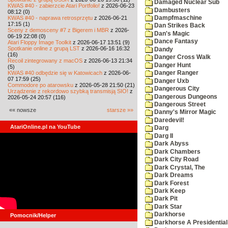
Damaged Nuclear Sub
KWAS #40 - zabierzcie Atari Portfolio!
z 2026-06-23
Dambusters
08:12 (0)
KWAS #40 - naprawa retrosprzętu
z 2026-06-21
Dampfmaschine
17:15 (1)
Dan Strikes Back
Sceny z demosceny #7 z Bigerem i MBR
z 2026-
Dan's Magic
06-19 22:08 (0)
Dance Fantasy
Atari Floppy Image Toolkit
z 2026-06-17 13:51 (9)
Spotkanie online z grupą LST
z 2026-06-16 16:32
Dandy
(16)
Danger Cross Walk
Recoil zintegrowany z macOS
z 2026-06-13 21:34
Danger Hunt
(5)
KWAS #40 odbędzie się w Katowicach
z 2026-06-
Danger Ranger
07 17:59 (25)
Danger Uxb
Commodore po atarowsku
z 2026-05-28 21:50 (21)
Dangerous City
Urządzenie z rekordowo szybką transmisją SIO!
z
Dangerous Dungeons
2026-05-24 20:57 (116)
Dangerous Street
«« nowsze
starsze »»
Danny's Mirror Magic
Daredevil!
AtariOnline.pl na YouTube
Darg
Darg II
Dark Abyss
Dark Chambers
Dark City Road
Dark Crystal, The
Dark Dreams
Dark Forest
Dark Keep
Dark Pit
Dark Star
Darkhorse
Pomocnik/Helper
Darkhorse A Presidentia