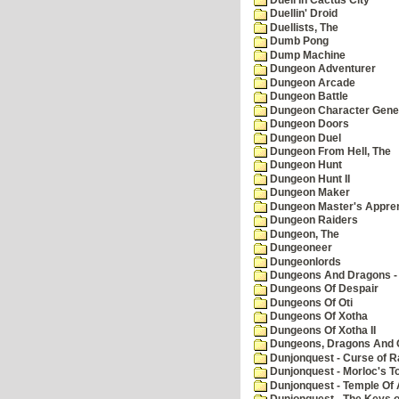
Duellin' Droid
Duellists, The
Dumb Pong
Dump Machine
Dungeon Adventurer
Dungeon Arcade
Dungeon Battle
Dungeon Character Gene
Dungeon Doors
Dungeon Duel
Dungeon From Hell, The
Dungeon Hunt
Dungeon Hunt II
Dungeon Maker
Dungeon Master's Appren
Dungeon Raiders
Dungeon, The
Dungeoneer
Dungeonlords
Dungeons And Dragons - 
Dungeons Of Despair
Dungeons Of Oti
Dungeons Of Xotha
Dungeons Of Xotha II
Dungeons, Dragons And O
Dunjonquest - Curse of R
Dunjonquest - Morloc's T
Dunjonquest - Temple Of 