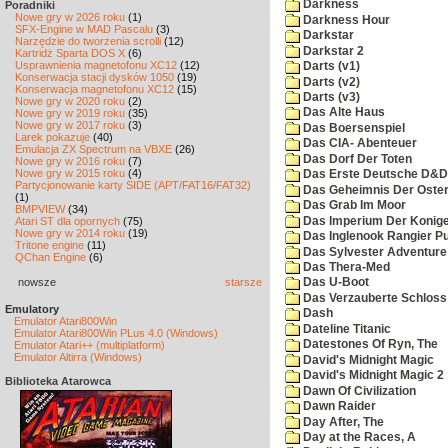
Darkness
Poradniki
Nowe gry w 2026 roku
(1)
Darkness Hour
SFX-Engine w MAD Pascalu
(3)
Darkstar
Narzędzie do tworzenia scrolli
(12)
Darkstar 2
Kartridż Sparta DOS X
(6)
Usprawnienia magnetofonu XC12
(12)
Darts (v1)
Konserwacja stacji dysków 1050
(19)
Darts (v2)
Konserwacja magnetofonu XC12
(15)
Darts (v3)
Nowe gry w 2020 roku
(2)
Das Alte Haus
Nowe gry w 2019 roku
(35)
Nowe gry w 2017 roku
(3)
Das Boersenspiel
Larek pokazuje
(40)
Das CIA- Abenteuer
Emulacja ZX Spectrum na VBXE
(26)
Das Dorf Der Toten
Nowe gry w 2016 roku
(7)
Nowe gry w 2015 roku
(4)
Das Erste Deutsche D&D
Partycjonowanie karty SIDE (APT/FAT16/FAT32)
Das Geheimnis Der Oster
(1)
Das Grab Im Moor
BMPVIEW
(34)
Das Imperium Der Konig
Atari ST dla opornych
(75)
Nowe gry w 2014 roku
(19)
Das Inglenook Rangier Pu
Tritone engine
(11)
Das Sylvester Adventure
QChan Engine
(6)
Das Thera-Med
nowsze
starsze
Das U-Boot
Das Verzauberte Schloss
Emulatory
Dash
Emulator Atari800Win
Dateline Titanic
Emulator Atari800Win PLus 4.0 (Windows)
Datestones Of Ryn, The
Emulator Atari++ (multiplatform)
Emulator Altirra (Windows)
David's Midnight Magic
David's Midnight Magic 2
Biblioteka Atarowca
Dawn Of Civilization
Dawn Raider
Day After, The
Day at the Races, A