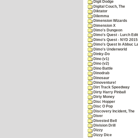
Digit Dodge
Digital Couch, The
Diktator
Dilemma
Dimension Wizards
Dimension X
Dimo's Dungeon
Dimo's Quest - Lurch Edit
Dimo's Quest - NYD 2015 
Dimo's Quest In Abbuc L
Dimo's Underworld
Dinky-Do
Dino (v1)
Dino (v2)
Dino Battle
Dinodrab
Dinosaur
Dinoventure!
Dirt Track Speedway
Dirty Harry Pinball
Dirty Money
Disc Hopper
Disc O Pop
Discovery Incident, The
Diver
Divested Bell
Division Drill
Dizzy
Dizzy Dice