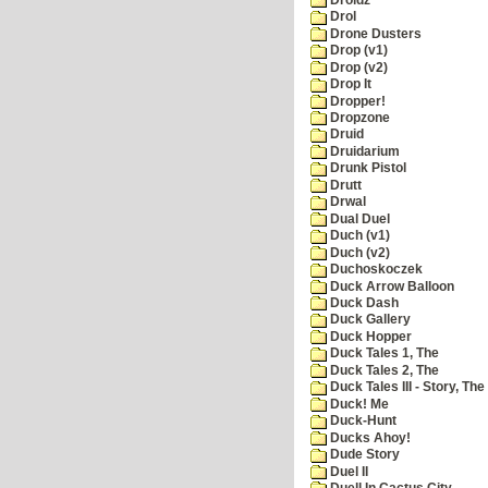
Drol
Drone Dusters
Drop (v1)
Drop (v2)
Drop It
Dropper!
Dropzone
Druid
Druidarium
Drunk Pistol
Drutt
Drwal
Dual Duel
Duch (v1)
Duch (v2)
Duchoskoczek
Duck Arrow Balloon
Duck Dash
Duck Gallery
Duck Hopper
Duck Tales 1, The
Duck Tales 2, The
Duck Tales III - Story, The
Duck! Me
Duck-Hunt
Ducks Ahoy!
Dude Story
Duel II
Duell In Cactus City