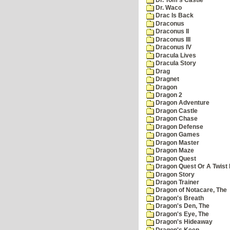
Dr. Waco
Drac Is Back
Draconus
Draconus II
Draconus III
Draconus IV
Dracula Lives
Dracula Story
Drag
Dragnet
Dragon
Dragon 2
Dragon Adventure
Dragon Castle
Dragon Chase
Dragon Defense
Dragon Games
Dragon Master
Dragon Maze
Dragon Quest
Dragon Quest Or A Twist I
Dragon Story
Dragon Trainer
Dragon of Notacare, The
Dragon's Breath
Dragon's Den, The
Dragon's Eye, The
Dragon's Hideaway
Dragon's Keep