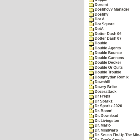
Doremi
Dostihovy Manager
Dostihy
Dot A
Dot Square
DotA
Dotter Dash 06
Dotter Dash 07
Double
Double Agents
Double Bounce
Double Cannons
Double Decker
Double Or Quits
Double Trouble
Doughtydan Remix
Downhill
Dowry Bribe
Dozerattack
Dr Freps
Dr Sparkz
Dr Sparkz 2020
Dr. Boom!
Dr. Download
Dr. Livingston
Dr. Mario
Dr. Mindwarp
Dr. Seuss Fix-Up The Mix
Dr. Tom's Castle