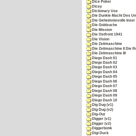
Dice Poker
Dicey
Dictionary Use
Die Dunkle Macht Des Un
Die Geheimnisvolle Insel
Die Goldsuche
Die Mission
Die Ostfront 1941
Die Vision
Die Zeitmaschine
Die Zeitmaschine II Die 
Die Zeitmaschine III
Diego Dash 01
Diego Dash 02
Diego Dash 03
Diego Dash 04
Diego Dash 05
Diego Dash 06
Diego Dash 07
Diego Dash 08
Diego Dash 09
Diego Dash 10
Dig Dug (v1)
Dig Dug (v2)
Dig-Out
Digger (v1)
Digger (v2)
Diggerbonk
Digi Duck