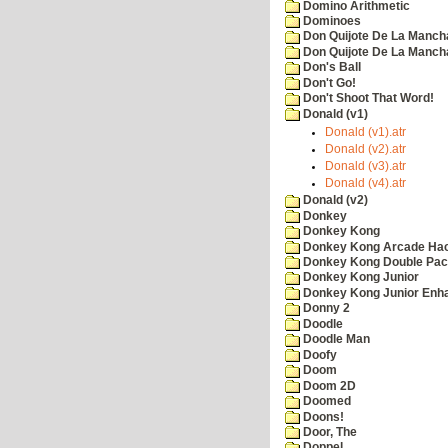
Domino Arithmetic
Dominoes
Don Quijote De La Manch
Don Quijote De La Manch
Don's Ball
Don't Go!
Don't Shoot That Word!
Donald (v1)
Donald (v1).atr
Donald (v2).atr
Donald (v3).atr
Donald (v4).atr
Donald (v2)
Donkey
Donkey Kong
Donkey Kong Arcade Ha
Donkey Kong Double Pa
Donkey Kong Junior
Donkey Kong Junior Enh
Donny 2
Doodle
Doodle Man
Doofy
Doom
Doom 2D
Doomed
Doons!
Door, The
Doppel