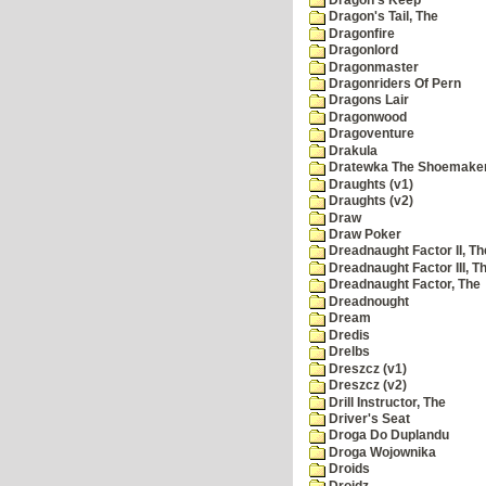
Dragon's Tail, The
Dragonfire
Dragonlord
Dragonmaster
Dragonriders Of Pern
Dragons Lair
Dragonwood
Dragoventure
Drakula
Dratewka The Shoemake
Draughts (v1)
Draughts (v2)
Draw
Draw Poker
Dreadnaught Factor II, Th
Dreadnaught Factor III, T
Dreadnaught Factor, The
Dreadnought
Dream
Dredis
Drelbs
Dreszcz (v1)
Dreszcz (v2)
Drill Instructor, The
Driver's Seat
Droga Do Duplandu
Droga Wojownika
Droids
Droidz