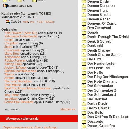
Y
Z
inne
Demon Birds
Całość 3074 MB
Demon Dungeon
Demon Hunt
Katalog gier (konwencja TOSEC)
Demon Knight
Aktualizacja: 2021-07-11
Demon Racer
Całość
,
md5
sha
(
7-Zip
,
TUGZip
)
Demons Of Osiris
Den Zuctovani
Opisy gier
Deneb
"Old Towers" (Atari ST)
opisał Misza (19)
Submarine Commander
opisał Kaz (36)
Denis Through The Drinki
Frogs
opisał Xeen (0)
Denk & Schieb!
Choplifter!
opisał Urborg (0)
Denk mit!
Joust
opisał Urborg (17)
Commando
opisał Urborg (35)
Depth Charge
Mario Bros
opisał Urborg (13)
Depth Charge Game
Xenophobe
opisał Urborg (36)
Der Blitz!
Robbo Forever
opisał tbxx (16)
Der Hurdenlaufer
Kolony 2106
opisał tbxx (3)
Archon II: Adept
opisał Urborg/TDC (9)
Der Leise Tod
Spitfire Ace/Hellcat Ace
opisał Farscape (9)
Der Neffe
Wyspa
opisał Kaz (9)
Der Ring Der Nibelungen
Archon
opisał Urborg/TDC (16)
The Last Starfighter
opisał TDC (30)
Der Rote Diamant
Dwie Wieże
opisał Muffy (19)
Der Schraenker
Basil The Great Mouse Detective
opisał Charlie
Der Schraenker 2
Cherry (125)
Der Schraenker 3
Inny Świat
opisał Charlie Cherry (17)
Inspektor
opisał Charlie Cherry (19)
Der Taucher
Grand Prix Simulator
opisał Charlie Cherry (16)
Derby Dash
Derby Downs
«« nowsze
starsze »»
Des Bells
Des Chiffres Et Des Lett
Wewnętrzne/Internals
Descente
Desert Crossfire
Organizowanie imprez Atari - dyskusja