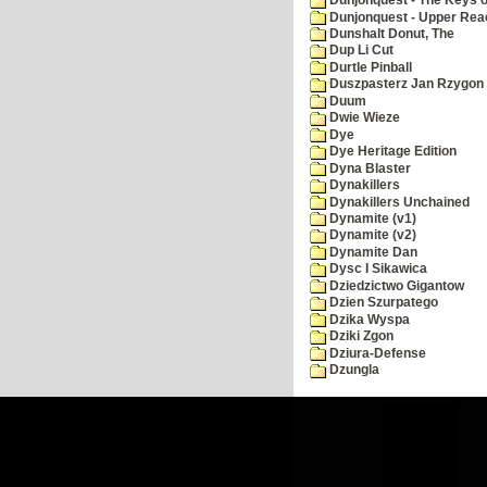
Dunjonquest - The Keys 
Dunjonquest - Upper Rea
Dunshalt Donut, The
Dup Li Cut
Durtle Pinball
Duszpasterz Jan Rzygon
Duum
Dwie Wieze
Dye
Dye Heritage Edition
Dyna Blaster
Dynakillers
Dynakillers Unchained
Dynamite (v1)
Dynamite (v2)
Dynamite Dan
Dysc I Sikawica
Dziedzictwo Gigantow
Dzien Szurpatego
Dzika Wyspa
Dziki Zgon
Dziura-Defense
Dzungla