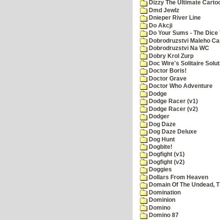
Dizzy The Ultimate Carto
Dmd Jewlz
Dnieper River Line
Do Akcji
Do Your Sums - The Dice 
Dobrodruzstvi Maleho Cap
Dobrodruzstvi Na WC
Dobry Krol Zurp
Doc Wire's Solitaire Solut
Doctor Boris!
Doctor Grave
Doctor Who Adventure
Dodge
Dodge Racer (v1)
Dodge Racer (v2)
Dodger
Dog Daze
Dog Daze Deluxe
Dog Hunt
Dogbite!
Dogfight (v1)
Dogfight (v2)
Doggies
Dollars From Heaven
Domain Of The Undead, 
Domination
Dominion
Domino
Domino 87