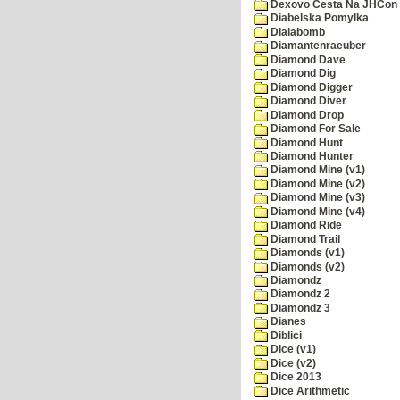
Dexovo Cesta Na JHCon
Diabelska Pomylka
Dialabomb
Diamantenraeuber
Diamond Dave
Diamond Dig
Diamond Digger
Diamond Diver
Diamond Drop
Diamond For Sale
Diamond Hunt
Diamond Hunter
Diamond Mine (v1)
Diamond Mine (v2)
Diamond Mine (v3)
Diamond Mine (v4)
Diamond Ride
Diamond Trail
Diamonds (v1)
Diamonds (v2)
Diamondz
Diamondz 2
Diamondz 3
Dianes
Diblici
Dice (v1)
Dice (v2)
Dice 2013
Dice Arithmetic