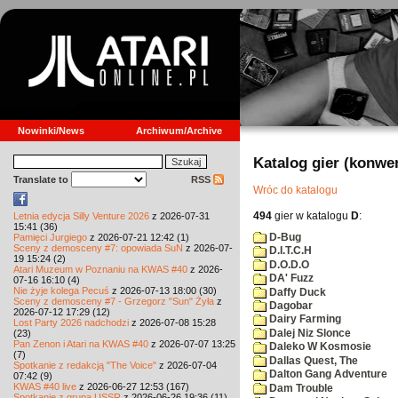
Nowinki/News
Archiwum/Archive
Katalog gier (konwe
Translate to
RSS
Wróc do katalogu
494
gier w katalogu
D
:
Letnia edycja Silly Venture 2026
z 2026-07-31
15:41 (36)
D-Bug
Pamięci Jurgiego
z 2026-07-21 12:42 (1)
Sceny z demosceny #7: opowiada SuN
z 2026-07-
D.I.T.C.H
19 15:24 (2)
D.O.D.O
Atari Muzeum w Poznaniu na KWAS #40
z 2026-
DA' Fuzz
07-16 16:10 (4)
Nie żyje kolega Pecuś
z 2026-07-13 18:00 (30)
Daffy Duck
Sceny z demosceny #7 - Grzegorz "Sun" Żyła
z
Dagobar
2026-07-12 17:29 (12)
Dairy Farming
Lost Party 2026 nadchodzi
z 2026-07-08 15:28
Dalej Niz Slonce
(23)
Pan Zenon i Atari na KWAS #40
z 2026-07-07 13:25
Daleko W Kosmosie
(7)
Dallas Quest, The
Spotkanie z redakcją "The Voice"
z 2026-07-04
Dalton Gang Adventure
07:42 (9)
KWAS #40 live
z 2026-06-27 12:53 (167)
Dam Trouble
Spotkanie z grupą USSR
z 2026-06-26 19:36 (11)