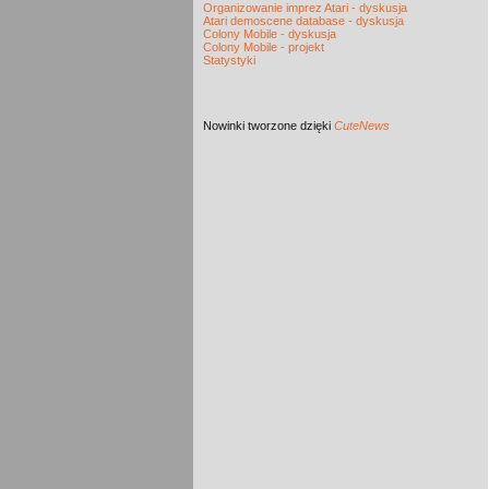
Organizowanie imprez Atari - dyskusja
Atari demoscene database - dyskusja
Colony Mobile - dyskusja
Colony Mobile - projekt
Statystyki
Nowinki
tworzone dzięki
CuteNews