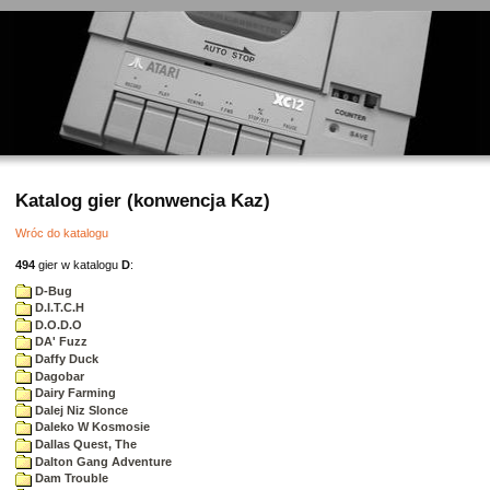
Katalog gier (konwencja Kaz)
Wróc do katalogu
494
gier w katalogu
D
:
D-Bug
D.I.T.C.H
D.O.D.O
DA' Fuzz
Daffy Duck
Dagobar
Dairy Farming
Dalej Niz Slonce
Daleko W Kosmosie
Dallas Quest, The
Dalton Gang Adventure
Dam Trouble