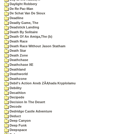
Daylight Robbery
De Re Pac-Man
De Schat Van De Sioux
Deadline
Deadly Game, The
Deadstick Landing
Death By Solitaire
Death Of An Amiga,The (b)
Death Race
Death Race Without Jason Statham
Death Star
Death Zone
Deathchase
Deathchase XE
Deathland
Deathworld
Deathzone
Debil's Action Aneb ZĂĄhada Kryplolamu
Debility
Decathlon
Decipede
Decision In The Desert
Decode
Dedridge Castle Adventure
Deduct
Deep Canyon
Deep Funk
Deepspace