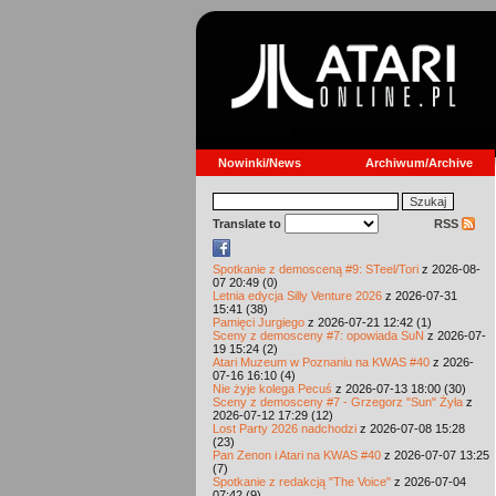
Nowinki/News
Archiwum/Archive
Translate to
RSS
Spotkanie z demosceną #9: STeel/Tori
z 2026-08-
07 20:49 (0)
Letnia edycja Silly Venture 2026
z 2026-07-31
15:41 (38)
Pamięci Jurgiego
z 2026-07-21 12:42 (1)
Sceny z demosceny #7: opowiada SuN
z 2026-07-
19 15:24 (2)
Atari Muzeum w Poznaniu na KWAS #40
z 2026-
07-16 16:10 (4)
Nie żyje kolega Pecuś
z 2026-07-13 18:00 (30)
Sceny z demosceny #7 - Grzegorz "Sun" Żyła
z
2026-07-12 17:29 (12)
Lost Party 2026 nadchodzi
z 2026-07-08 15:28
(23)
Pan Zenon i Atari na KWAS #40
z 2026-07-07 13:25
(7)
Spotkanie z redakcją "The Voice"
z 2026-07-04
07:42 (9)