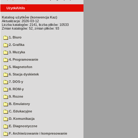
Użytki/Utils
Katalog użytków (konwencja Kaz)
Aktualizacja: 2026-03-12
Liczba katalogów: 2141, liczba plików: 10533
Zmian katalogów: 52, zmian plików: 93
1. Biuro
2. Grafika
3. Muzyka
4. Programowanie
5. Magnetofon
6. Stacja dyskietek
7. DOS-y
8. ROM-y
9. Rozne
B. Emulatory
C. Edukacyjne
D. Komunikacja
E. Diagnostyczne
F. Archiwizowanie i kompresowanie