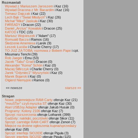
Rozmawiali
Wywiad z Mariuszem Jaroszem
i Kaz (16)
Wywiad Dracona z Mr. Bacardim
i Kaz (16)
Tomasz Dajczak
i Kaz (22)
Lech Bąk i "Świat Młodych"
i Kaz (26)
Michał "Mike" Jaskuła
i Kaz (30)
F#READY
i Dracon (22)
Daniel „Arctus” Kowalski
i Dracon (25)
KATOD
i TDC (15)
Mariusz Wojcieszek
i "Adam" (17)
Romuald Bacza
i Ramos (16)
Śledzenie Amentesa
i Larek (9)
Leszek Łuciów
i Charlie Cherry (17)
TO JUŻ ZA TOBĄ: rozmowa z Bobem Pape
i cpt.
Misumaru Tenchi (39)
Rob Jaeger
i Emu (53)
Jacek "Tabu" Grad
i Dracon (0)
Alexander "Koma" Schön
i Kaz (0)
Maciej Ślifirczyk
i Charlie Cherry (0)
Jarek "Odyniec1" Wyszyński
i Kaz (0)
Marek Bojarski
i Kaz (0)
Olgierd Niemyjski
i Ramos (0)
«« nowsze
starsze »»
Stragan
Nowe, pojemniejsze RAM-Carty
oferuje Kaz (21)
"mouSTer" czyli myszka ST
oferuje Kaz (30)
Atari USBJoy Adapter
oferuje Jakub Husak (0)
Programy: Kolony 2106
oferuje Kaz (7)
Sprzęt: rozszerzenia
oferuje Lotharek (399)
Gadżety: naklejki, pocztówki
oferuje Sikor (11)
Sprzęt: cartridge RAM-CART
oferuje Zenon (7)
Miejsce na drobne ogłoszenia kupna/sprzedaży
oferuje Kaz (58)
Sprzęt: interfejs SIO2IDE
oferuje Piguła (3)
Sprzęt: interfejs SIO2SD
oferuje Piguła (115)