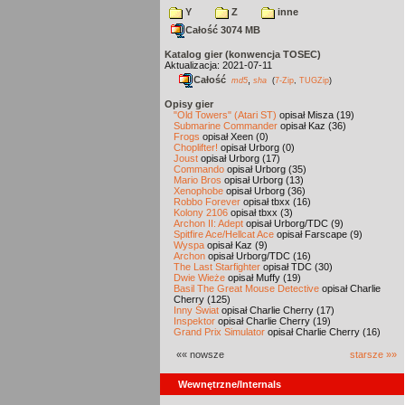
Y
Z
inne
Całość 3074 MB
Katalog gier (konwencja TOSEC)
Aktualizacja: 2021-07-11
Całość
,
md5
sha
(
7-Zip
,
TUGZip
)
Opisy gier
"Old Towers" (Atari ST)
opisał Misza (19)
Submarine Commander
opisał Kaz (36)
Frogs
opisał Xeen (0)
Choplifter!
opisał Urborg (0)
Joust
opisał Urborg (17)
Commando
opisał Urborg (35)
Mario Bros
opisał Urborg (13)
Xenophobe
opisał Urborg (36)
Robbo Forever
opisał tbxx (16)
Kolony 2106
opisał tbxx (3)
Archon II: Adept
opisał Urborg/TDC (9)
Spitfire Ace/Hellcat Ace
opisał Farscape (9)
Wyspa
opisał Kaz (9)
Archon
opisał Urborg/TDC (16)
The Last Starfighter
opisał TDC (30)
Dwie Wieże
opisał Muffy (19)
Basil The Great Mouse Detective
opisał Charlie
Cherry (125)
Inny Świat
opisał Charlie Cherry (17)
Inspektor
opisał Charlie Cherry (19)
Grand Prix Simulator
opisał Charlie Cherry (16)
«« nowsze
starsze »»
Wewnętrzne/Internals