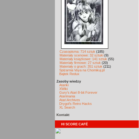
Czasopisma: 714 sztuk
(185)
Materiały scenowe: 32 sztuki
(9)
Materiały książkowe: 141 sztuk
(55)
Materiały firmowe: 27 sztuk
(20)
Materiały o grach: 351 sztuk
(211)
Spiżarnia Voya na Chomikuj.pl
Bajtek Redux
Zasoby wiedzy
Atariki
XWiki
Gury's Atari 8-bit Forever
Atarimania
Atari Archives
Drygol's Retro Hacks
XL Search
Kontakt
HI SCORE CAFÉ