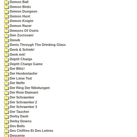
Demon Ball
Demon Birds
Demon Dungeon
Demon Hunt
Demon Knight
Demon Racer
Demons Of Osiris
Den Zuctovani
Deneb
Denis Through The Drinking Glass
Denk & Schieb!
Denk mit!
Depth Charge
Depth Charge Game
Der Blitz!
Der Hurdenlaufer
Der Leise Tod
Der Neffe
Der Ring Der Nibelungen
Der Rote Diamant
Der Schraenker
Der Schraenker 2
Der Schraenker 3
Der Taucher
Derby Dash
Derby Downs
Des Bells
Des Chiffres Et Des Lettres
Descente