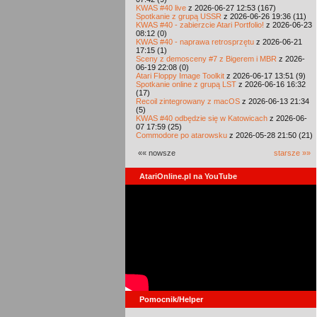
KWAS #40 live
z 2026-06-27 12:53 (167)
Spotkanie z grupą USSR
z 2026-06-26 19:36 (11)
KWAS #40 - zabierzcie Atari Portfolio!
z 2026-06-23
08:12 (0)
KWAS #40 - naprawa retrosprzętu
z 2026-06-21
17:15 (1)
Sceny z demosceny #7 z Bigerem i MBR
z 2026-
06-19 22:08 (0)
Atari Floppy Image Toolkit
z 2026-06-17 13:51 (9)
Spotkanie online z grupą LST
z 2026-06-16 16:32
(17)
Recoil zintegrowany z macOS
z 2026-06-13 21:34
(5)
KWAS #40 odbędzie się w Katowicach
z 2026-06-
07 17:59 (25)
Commodore po atarowsku
z 2026-05-28 21:50 (21)
«« nowsze
starsze »»
AtariOnline.pl na YouTube
Pomocnik/Helper