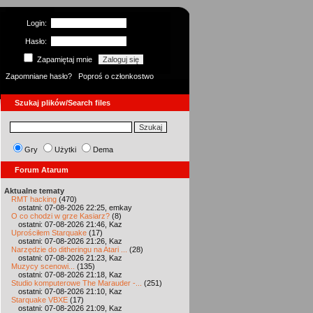
Login:
Hasło:
Zapamiętaj mnie
Zapomniane hasło?
Poproś o członkostwo
Szukaj plików/Search files
Gry
Użytki
Dema
Forum Atarum
Aktualne tematy
RMT hacking
(470)
ostatni: 07-08-2026 22:25, emkay
O co chodzi w grze Kasiarz?
(8)
ostatni: 07-08-2026 21:46, Kaz
Uprościłem Starquake
(17)
ostatni: 07-08-2026 21:26, Kaz
Narzędzie do ditheringu na Atari ...
(28)
ostatni: 07-08-2026 21:23, Kaz
Muzycy scenowi...
(135)
ostatni: 07-08-2026 21:18, Kaz
Studio komputerowe The Marauder -...
(251)
ostatni: 07-08-2026 21:10, Kaz
Starquake VBXE
(17)
ostatni: 07-08-2026 21:09, Kaz