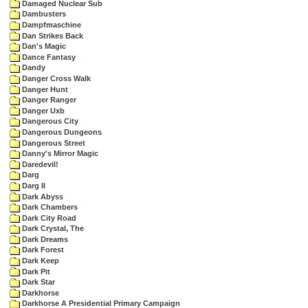
Damaged Nuclear Sub
Dambusters
Dampfmaschine
Dan Strikes Back
Dan's Magic
Dance Fantasy
Dandy
Danger Cross Walk
Danger Hunt
Danger Ranger
Danger Uxb
Dangerous City
Dangerous Dungeons
Dangerous Street
Danny's Mirror Magic
Daredevil!
Darg
Darg II
Dark Abyss
Dark Chambers
Dark City Road
Dark Crystal, The
Dark Dreams
Dark Forest
Dark Keep
Dark Pit
Dark Star
Darkhorse
Darkhorse A Presidential Primary Campaign