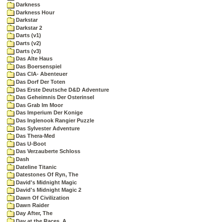
Darkness
Darkness Hour
Darkstar
Darkstar 2
Darts (v1)
Darts (v2)
Darts (v3)
Das Alte Haus
Das Boersenspiel
Das CIA- Abenteuer
Das Dorf Der Toten
Das Erste Deutsche D&D Adventure
Das Geheimnis Der Osterinsel
Das Grab Im Moor
Das Imperium Der Konige
Das Inglenook Rangier Puzzle
Das Sylvester Adventure
Das Thera-Med
Das U-Boot
Das Verzauberte Schloss
Dash
Dateline Titanic
Datestones Of Ryn, The
David's Midnight Magic
David's Midnight Magic 2
Dawn Of Civilization
Dawn Raider
Day After, The
Day at the Races, A