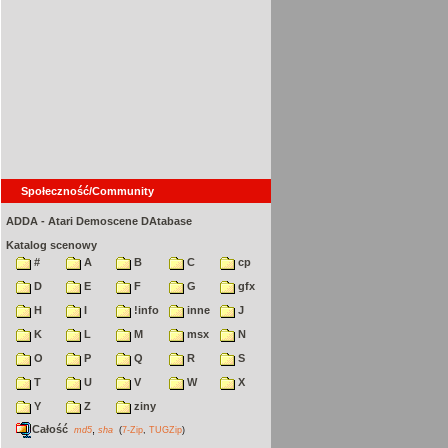
Społeczność/Community
ADDA - Atari Demoscene DAtabase
Katalog scenowy
#
A
B
C
cp
D
E
F
G
gfx
H
I
!info
inne
J
K
L
M
msx
N
O
P
Q
R
S
T
U
V
W
X
Y
Z
ziny
Całość
,
md5
sha
(
7-Zip
,
TUGZip
)