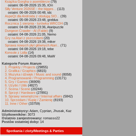
Książka Gorgha o asemblerze
(79)
ostatni: 06-08-2026 15:35, tOri
Silly Venture 2026SE - the bigges...
(113)
ostatni: 06-08-2026 00:48, tdc
AspeQt dla Androida z obsługą SIO...
(39)
ostatni: 05-08-2026 23:48, greblus
Rocznica 1 sierpnia - turówka WRCOH
(3)
ostatni: 04-08-2026 23:36, Ataripuzzle
Dungeon Crawler - AI (Fable)
(9)
ostatni: 04-08-2026 21:05, Nemo
Gry na Atari z pszczołami
(20)
ostatni: 04-08-2026 19:38, miker
Sprawa nowych płyt głównych Atari...
(71)
ostatni: 04-08-2026 19:18, tebe
Konsole z Lidla
(14)
ostatni: 04-08-2026 09:48, MaW
Kategorie Forum Atarum
1. Projekty / Projects
(29855)
2. Grafika / Graphics
(6815)
3. Muzyka i dźwięk / Music and sound
(8058)
4. Programowanie / Programming
(13171)
5. Gry / Games
(36909)
6. Użytki / Utils
(4827)
7. Scena / Scene
(20244)
8. Sprzęt / Hardware
(27891)
9. Sprawy wewnętrzne / Internal affairs
(5842)
10. Sprzedam / Kupię / Zamienię
(8193)
11. Inne / Other
(33759)
Administratorzy:
Adam, Cyprian, Jhusak, Kaz
Użytkowników:
3073
Ostatnio zarejestrowany:
romasso22
Postów ostatniej doby:
14
Spotkania i zloty/Meetings & Parties