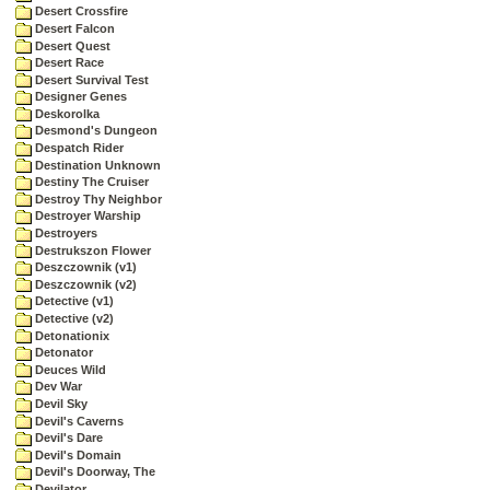
Desert Crossfire
Desert Falcon
Desert Quest
Desert Race
Desert Survival Test
Designer Genes
Deskorolka
Desmond's Dungeon
Despatch Rider
Destination Unknown
Destiny The Cruiser
Destroy Thy Neighbor
Destroyer Warship
Destroyers
Destrukszon Flower
Deszczownik (v1)
Deszczownik (v2)
Detective (v1)
Detective (v2)
Detonationix
Detonator
Deuces Wild
Dev War
Devil Sky
Devil's Caverns
Devil's Dare
Devil's Domain
Devil's Doorway, The
Devilator