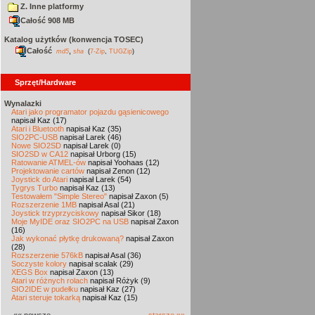
Z. Inne platformy
Całość 908 MB
Katalog użytków (konwencja TOSEC)
Całość
,
md5
sha
(
7-Zip
,
TUGZip
)
Sprzęt/Hardware
Wynalazki
Atari jako programator pojazdu gąsienicowego
napisał Kaz (17)
Atari i Bluetooth
napisał Kaz (35)
SIO2PC-USB
napisał Larek (46)
Nowe SIO2SD
napisał Larek (0)
SIO2SD w CA12
napisał Urborg (15)
Ratowanie ATMEL-ów
napisał Yoohaas (12)
Projektowanie cartów
napisał Zenon (12)
Joystick do Atari
napisał Larek (54)
Tygrys Turbo
napisał Kaz (13)
Testowałem "Simple Stereo"
napisał Zaxon (5)
Rozszerzenie 1MB
napisał Asal (21)
Joystick trzyprzyciskowy
napisał Sikor (18)
Moje MyIDE oraz SIO2PC na USB
napisał Zaxon
(16)
Jak wykonać płytkę drukowaną?
napisał Zaxon
(28)
Rozszerzenie 576kB
napisał Asal (36)
Soczyste kolory
napisał scalak (29)
XEGS Box
napisał Zaxon (13)
Atari w różnych rolach
napisał Różyk (9)
SIO2IDE w pudełku
napisał Kaz (27)
Atari steruje tokarką
napisał Kaz (15)