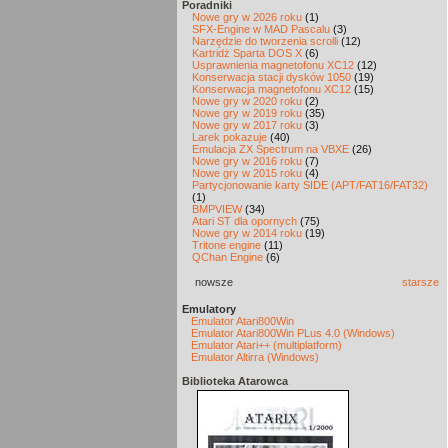
Poradniki
Nowe gry w 2026 roku
(1)
SFX-Engine w MAD Pascalu
(3)
Narzędzie do tworzenia scrolli
(12)
Kartridż Sparta DOS X
(6)
Usprawnienia magnetofonu XC12
(12)
Konserwacja stacji dysków 1050
(19)
Konserwacja magnetofonu XC12
(15)
Nowe gry w 2020 roku
(2)
Nowe gry w 2019 roku
(35)
Nowe gry w 2017 roku
(3)
Larek pokazuje
(40)
Emulacja ZX Spectrum na VBXE
(26)
Nowe gry w 2016 roku
(7)
Nowe gry w 2015 roku
(4)
Partycjonowanie karty SIDE (APT/FAT16/FAT32)
(1)
BMPVIEW
(34)
Atari ST dla opornych
(75)
Nowe gry w 2014 roku
(19)
Tritone engine
(11)
QChan Engine
(6)
nowsze
starsze
Emulatory
Emulator Atari800Win
Emulator Atari800Win PLus 4.0 (Windows)
Emulator Atari++ (multiplatform)
Emulator Altirra (Windows)
Biblioteka Atarowca