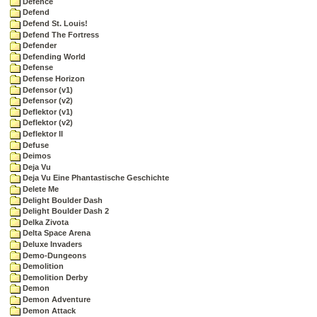
Defence
Defend
Defend St. Louis!
Defend The Fortress
Defender
Defending World
Defense
Defense Horizon
Defensor (v1)
Defensor (v2)
Deflektor (v1)
Deflektor (v2)
Deflektor II
Defuse
Deimos
Deja Vu
Deja Vu Eine Phantastische Geschichte
Delete Me
Delight Boulder Dash
Delight Boulder Dash 2
Delka Zivota
Delta Space Arena
Deluxe Invaders
Demo-Dungeons
Demolition
Demolition Derby
Demon
Demon Adventure
Demon Attack