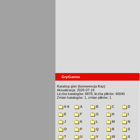
Gry/Games
Katalog gier (konwencja Kaz)
Aktualizacja: 2026-07-19
Liczba katalogów: 8878, liczba plików: 40040
Zmian katalogów: 1, zmian plików: 1
0-9
A
B
C
D
E
F
G
H
I
J
K
L
M
N
O
P
Q
R
S
T
U
V
W
X