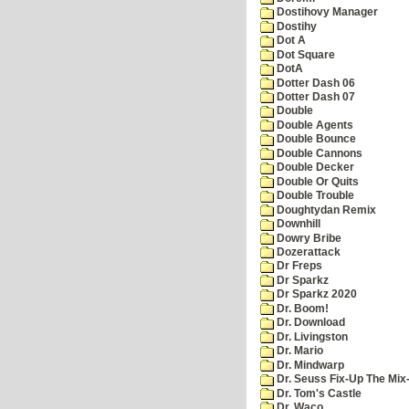
Dostihovy Manager
Dostihy
Dot A
Dot Square
DotA
Dotter Dash 06
Dotter Dash 07
Double
Double Agents
Double Bounce
Double Cannons
Double Decker
Double Or Quits
Double Trouble
Doughtydan Remix
Downhill
Dowry Bribe
Dozerattack
Dr Freps
Dr Sparkz
Dr Sparkz 2020
Dr. Boom!
Dr. Download
Dr. Livingston
Dr. Mario
Dr. Mindwarp
Dr. Seuss Fix-Up The Mix
Dr. Tom's Castle
Dr. Waco