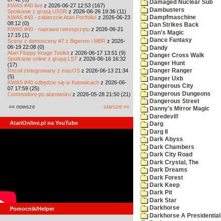
Damaged Nuclear Sub
KWAS #40 live
z 2026-06-27 12:53 (167)
Dambusters
Spotkanie z grupą USSR
z 2026-06-26 19:36 (11)
KWAS #40 - zabierzcie Atari Portfolio!
z 2026-06-23
Dampfmaschine
08:12 (0)
Dan Strikes Back
KWAS #40 - naprawa retrosprzętu
z 2026-06-21
Dan's Magic
17:15 (1)
Dance Fantasy
Sceny z demosceny #7 z Bigerem i MBR
z 2026-
06-19 22:08 (0)
Dandy
Atari Floppy Image Toolkit
z 2026-06-17 13:51 (9)
Danger Cross Walk
Spotkanie online z grupą LST
z 2026-06-16 16:32
Danger Hunt
(17)
Recoil zintegrowany z macOS
z 2026-06-13 21:34
Danger Ranger
(5)
Danger Uxb
KWAS #40 odbędzie się w Katowicach
z 2026-06-
Dangerous City
07 17:59 (25)
Dangerous Dungeons
Commodore po atarowsku
z 2026-05-28 21:50 (21)
Dangerous Street
«« nowsze
starsze »»
Danny's Mirror Magic
Daredevil!
AtariOnline.pl na YouTube
Darg
Darg II
Dark Abyss
Dark Chambers
Dark City Road
Dark Crystal, The
Dark Dreams
Dark Forest
Dark Keep
Dark Pit
Dark Star
Darkhorse
Pomocnik/Helper
Darkhorse A Presidentia