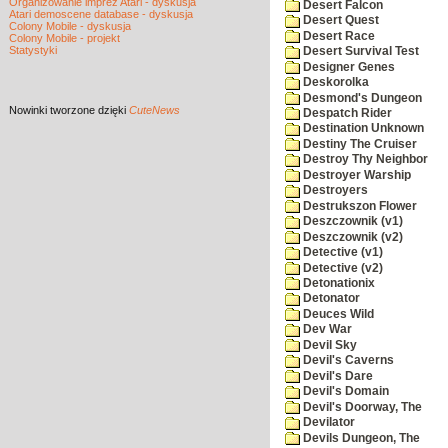
Organizowanie imprez Atari - dyskusja
Desert Falcon
Atari demoscene database - dyskusja
Desert Quest
Colony Mobile - dyskusja
Desert Race
Colony Mobile - projekt
Statystyki
Desert Survival Test
Designer Genes
Deskorolka
Desmond's Dungeon
Nowinki
tworzone dzięki
CuteNews
Despatch Rider
Destination Unknown
Destiny The Cruiser
Destroy Thy Neighbor
Destroyer Warship
Destroyers
Destrukszon Flower
Deszczownik (v1)
Deszczownik (v2)
Detective (v1)
Detective (v2)
Detonationix
Detonator
Deuces Wild
Dev War
Devil Sky
Devil's Caverns
Devil's Dare
Devil's Domain
Devil's Doorway, The
Devilator
Devils Dungeon, The