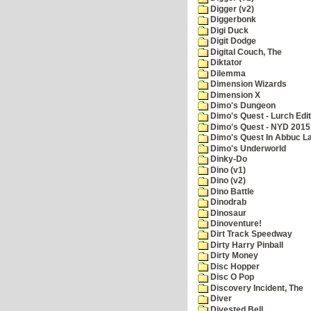
Digger (v2)
Diggerbonk
Digi Duck
Digit Dodge
Digital Couch, The
Diktator
Dilemma
Dimension Wizards
Dimension X
Dimo's Dungeon
Dimo's Quest - Lurch Edit
Dimo's Quest - NYD 2015 
Dimo's Quest In Abbuc L
Dimo's Underworld
Dinky-Do
Dino (v1)
Dino (v2)
Dino Battle
Dinodrab
Dinosaur
Dinoventure!
Dirt Track Speedway
Dirty Harry Pinball
Dirty Money
Disc Hopper
Disc O Pop
Discovery Incident, The
Diver
Divested Bell