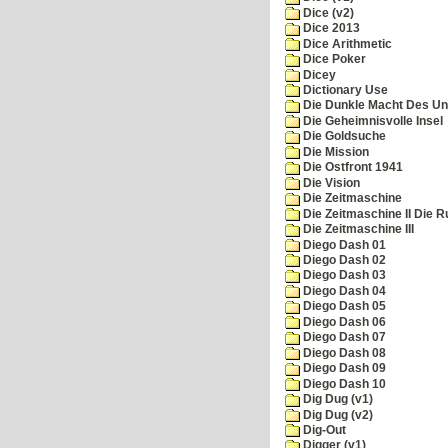
Dice (v2)
Dice 2013
Dice Arithmetic
Dice Poker
Dicey
Dictionary Use
Die Dunkle Macht Des Un
Die Geheimnisvolle Insel
Die Goldsuche
Die Mission
Die Ostfront 1941
Die Vision
Die Zeitmaschine
Die Zeitmaschine II Die 
Die Zeitmaschine III
Diego Dash 01
Diego Dash 02
Diego Dash 03
Diego Dash 04
Diego Dash 05
Diego Dash 06
Diego Dash 07
Diego Dash 08
Diego Dash 09
Diego Dash 10
Dig Dug (v1)
Dig Dug (v2)
Dig-Out
Digger (v1)