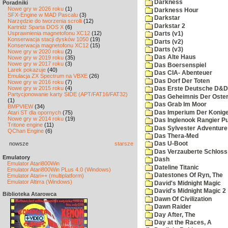
Darkness
Poradniki
Nowe gry w 2026 roku
(1)
Darkness Hour
SFX-Engine w MAD Pascalu
(3)
Darkstar
Narzędzie do tworzenia scrolli
(12)
Darkstar 2
Kartridż Sparta DOS X
(6)
Usprawnienia magnetofonu XC12
(12)
Darts (v1)
Konserwacja stacji dysków 1050
(19)
Darts (v2)
Konserwacja magnetofonu XC12
(15)
Darts (v3)
Nowe gry w 2020 roku
(2)
Das Alte Haus
Nowe gry w 2019 roku
(35)
Nowe gry w 2017 roku
(3)
Das Boersenspiel
Larek pokazuje
(40)
Das CIA- Abenteuer
Emulacja ZX Spectrum na VBXE
(26)
Das Dorf Der Toten
Nowe gry w 2016 roku
(7)
Nowe gry w 2015 roku
(4)
Das Erste Deutsche D&D
Partycjonowanie karty SIDE (APT/FAT16/FAT32)
Das Geheimnis Der Oster
(1)
Das Grab Im Moor
BMPVIEW
(34)
Das Imperium Der Konig
Atari ST dla opornych
(75)
Nowe gry w 2014 roku
(19)
Das Inglenook Rangier Pu
Tritone engine
(11)
Das Sylvester Adventure
QChan Engine
(6)
Das Thera-Med
nowsze
starsze
Das U-Boot
Das Verzauberte Schloss
Emulatory
Dash
Emulator Atari800Win
Dateline Titanic
Emulator Atari800Win PLus 4.0 (Windows)
Datestones Of Ryn, The
Emulator Atari++ (multiplatform)
Emulator Altirra (Windows)
David's Midnight Magic
David's Midnight Magic 2
Biblioteka Atarowca
Dawn Of Civilization
Dawn Raider
Day After, The
Day at the Races, A