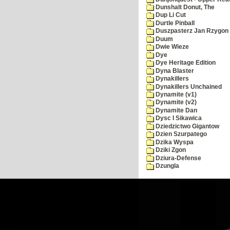
Dunshalt Donut, The
Dup Li Cut
Durtle Pinball
Duszpasterz Jan Rzygon
Duum
Dwie Wieze
Dye
Dye Heritage Edition
Dyna Blaster
Dynakillers
Dynakillers Unchained
Dynamite (v1)
Dynamite (v2)
Dynamite Dan
Dysc I Sikawica
Dziedzictwo Gigantow
Dzien Szurpatego
Dzika Wyspa
Dziki Zgon
Dziura-Defense
Dzungla