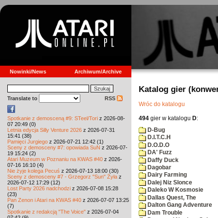
Nowinki/News
Archiwum/Archive
Katalog gier (konwe
Translate to
RSS
Wróc do katalogu
494
gier w katalogu
D
:
Spotkanie z demosceną #9: STeel/Tori
z 2026-08-
07 20:49 (0)
D-Bug
Letnia edycja Silly Venture 2026
z 2026-07-31
15:41 (38)
D.I.T.C.H
Pamięci Jurgiego
z 2026-07-21 12:42 (1)
D.O.D.O
Sceny z demosceny #7: opowiada SuN
z 2026-07-
DA' Fuzz
19 15:24 (2)
Atari Muzeum w Poznaniu na KWAS #40
z 2026-
Daffy Duck
07-16 16:10 (4)
Dagobar
Nie żyje kolega Pecuś
z 2026-07-13 18:00 (30)
Dairy Farming
Sceny z demosceny #7 - Grzegorz "Sun" Żyła
z
Dalej Niz Slonce
2026-07-12 17:29 (12)
Lost Party 2026 nadchodzi
z 2026-07-08 15:28
Daleko W Kosmosie
(23)
Dallas Quest, The
Pan Zenon i Atari na KWAS #40
z 2026-07-07 13:25
Dalton Gang Adventure
(7)
Spotkanie z redakcją "The Voice"
z 2026-07-04
Dam Trouble
07:42 (9)