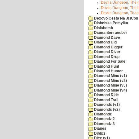
Devils Dungeon, The (b
Devils Dungeon, The.
Devils Dungeon, The.t
Dexovo Cesta Na JHCon
Diabelska Pomylka
Dialabomb
Diamantenraeuber
Diamond Dave
Diamond Dig
Diamond Digger
Diamond Diver
Diamond Drop
Diamond For Sale
Diamond Hunt
Diamond Hunter
Diamond Mine (v1)
Diamond Mine (v2)
Diamond Mine (v3)
Diamond Mine (v4)
Diamond Ride
Diamond Trail
Diamonds (v1)
Diamonds (v2)
Diamondz
Diamondz 2
Diamondz 3
Dianes
Diblici
Dice (v1)