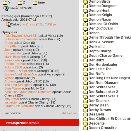
Demon Birds
Y
Z
inne
Demon Dungeon
Całość 3074 MB
Demon Hunt
Demon Knight
Katalog gier (konwencja TOSEC)
Demon Racer
Aktualizacja: 2021-07-11
Demons Of Osiris
Całość
,
md5
sha
(
7-Zip
,
TUGZip
)
Den Zuctovani
Opisy gier
Deneb
"Old Towers" (Atari ST)
opisał Misza (19)
Denis Through The Drinki
Submarine Commander
opisał Kaz (36)
Denk & Schieb!
Frogs
opisał Xeen (0)
Choplifter!
opisał Urborg (0)
Denk mit!
Joust
opisał Urborg (17)
Depth Charge
Commando
opisał Urborg (35)
Depth Charge Game
Mario Bros
opisał Urborg (13)
Der Blitz!
Xenophobe
opisał Urborg (36)
Robbo Forever
opisał tbxx (16)
Der Hurdenlaufer
Kolony 2106
opisał tbxx (3)
Der Leise Tod
Archon II: Adept
opisał Urborg/TDC (9)
Der Neffe
Spitfire Ace/Hellcat Ace
opisał Farscape (9)
Wyspa
opisał Kaz (9)
Der Ring Der Nibelungen
Archon
opisał Urborg/TDC (16)
Der Rote Diamant
The Last Starfighter
opisał TDC (30)
Der Schraenker
Dwie Wieże
opisał Muffy (19)
Der Schraenker 2
Basil The Great Mouse Detective
opisał Charlie
Cherry (125)
Der Schraenker 3
Inny Świat
opisał Charlie Cherry (17)
Der Taucher
Inspektor
opisał Charlie Cherry (19)
Derby Dash
Grand Prix Simulator
opisał Charlie Cherry (16)
Derby Downs
«« nowsze
starsze »»
Des Bells
Des Chiffres Et Des Lett
Wewnętrzne/Internals
Descente
Desert Crossfire