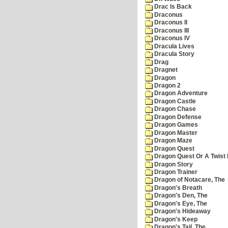
Drac Is Back
Draconus
Draconus II
Draconus III
Draconus IV
Dracula Lives
Dracula Story
Drag
Dragnet
Dragon
Dragon 2
Dragon Adventure
Dragon Castle
Dragon Chase
Dragon Defense
Dragon Games
Dragon Master
Dragon Maze
Dragon Quest
Dragon Quest Or A Twist I
Dragon Story
Dragon Trainer
Dragon of Notacare, The
Dragon's Breath
Dragon's Den, The
Dragon's Eye, The
Dragon's Hideaway
Dragon's Keep
Dragon's Tail, The