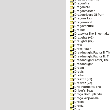
Dragonfire
Dragonlord
Dragonmaster
Dragonriders Of Pern
Dragons Lair
Dragonwood
Dragoventure
Drakula
Dratewka The Shoemake
Draughts (v1)
Draughts (v2)
Draw
Draw Poker
Dreadnaught Factor II, Th
Dreadnaught Factor III, T
Dreadnaught Factor, The
Dreadnought
Dream
Dredis
Drelbs
Dreszcz (v1)
Dreszcz (v2)
Drill Instructor, The
Driver's Seat
Droga Do Duplandu
Droga Wojownika
Droids
Droidz
Drol