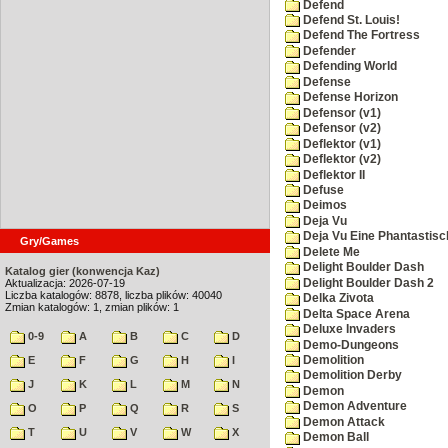
Defend
Defend St. Louis!
Defend The Fortress
Defender
Defending World
Defense
Defense Horizon
Defensor (v1)
Defensor (v2)
Deflektor (v1)
Deflektor (v2)
Deflektor II
Defuse
Deimos
Deja Vu
Deja Vu Eine Phantastisc
Gry/Games
Delete Me
Delight Boulder Dash
Katalog gier (konwencja Kaz)
Delight Boulder Dash 2
Aktualizacja: 2026-07-19
Liczba katalogów: 8878, liczba plików: 40040
Delka Zivota
Zmian katalogów: 1, zmian plików: 1
Delta Space Arena
Deluxe Invaders
0-9
A
B
C
D
Demo-Dungeons
Demolition
E
F
G
H
I
Demolition Derby
J
K
L
M
N
Demon
Demon Adventure
O
P
Q
R
S
Demon Attack
T
U
V
W
X
Demon Ball