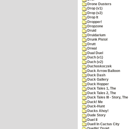
Drone Dusters
Drop (v1)
Drop (v2)
Drop It
Dropper!
Dropzone
Druid
Druidarium
Drunk Pistol
Drutt
Drwal
Dual Duel
Duch (v1)
Duch (v2)
Duchoskoczek
Duck Arrow Balloon
Duck Dash
Duck Gallery
Duck Hopper
Duck Tales 1, The
Duck Tales 2, The
Duck Tales III - Story, The
Duck! Me
Duck-Hunt
Ducks Ahoy!
Dude Story
Duel II
Duell In Cactus City
Duellin' Droid