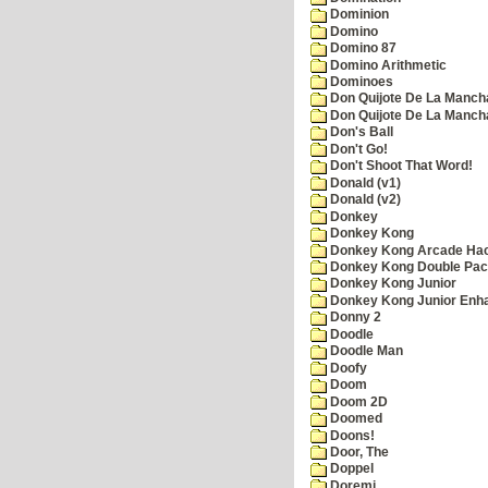
Dominion
Domino
Domino 87
Domino Arithmetic
Dominoes
Don Quijote De La Manch
Don Quijote De La Manch
Don's Ball
Don't Go!
Don't Shoot That Word!
Donald (v1)
Donald (v2)
Donkey
Donkey Kong
Donkey Kong Arcade Ha
Donkey Kong Double Pa
Donkey Kong Junior
Donkey Kong Junior Enh
Donny 2
Doodle
Doodle Man
Doofy
Doom
Doom 2D
Doomed
Doons!
Door, The
Doppel
Doremi