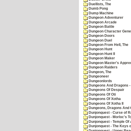
Duellists, The
Dumb Pong
Dump Machine
Dungeon Adventurer
Dungeon Arcade
Dungeon Battle
Dungeon Character Gene
Dungeon Doors
Dungeon Duel
Dungeon From Hell, The
Dungeon Hunt
Dungeon Hunt II
Dungeon Maker
Dungeon Master's Appren
Dungeon Raiders
Dungeon, The
Dungeoneer
Dungeonlords
Dungeons And Dragons - 
Dungeons Of Despair
Dungeons Of Oti
Dungeons Of Xotha
Dungeons Of Xotha II
Dungeons, Dragons And O
Dunjonquest - Curse of R
Dunjonquest - Morloc's T
Dunjonquest - Temple Of 
Dunjonquest - The Keys 
Dunjonquest - Upper Rea