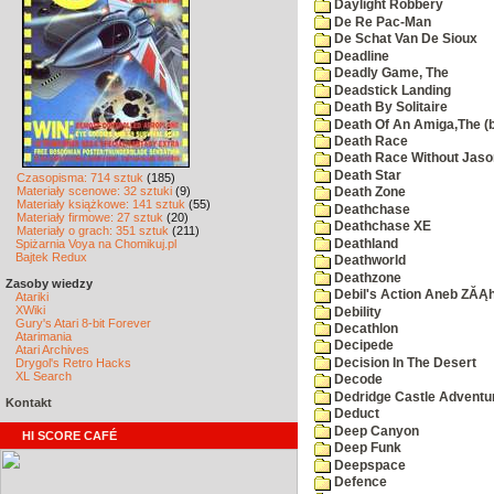
Daylight Robbery
De Re Pac-Man
De Schat Van De Sioux
Deadline
Deadly Game, The
Deadstick Landing
Death By Solitaire
Death Of An Amiga,The (b
Death Race
Death Race Without Jaso
Death Star
Czasopisma: 714 sztuk
(185)
Materiały scenowe: 32 sztuki
(9)
Death Zone
Materiały książkowe: 141 sztuk
(55)
Deathchase
Materiały firmowe: 27 sztuk
(20)
Deathchase XE
Materiały o grach: 351 sztuk
(211)
Deathland
Spiżarnia Voya na Chomikuj.pl
Bajtek Redux
Deathworld
Deathzone
Zasoby wiedzy
Debil's Action Aneb ZĂĄ
Atariki
XWiki
Debility
Gury's Atari 8-bit Forever
Decathlon
Atarimania
Decipede
Atari Archives
Decision In The Desert
Drygol's Retro Hacks
XL Search
Decode
Dedridge Castle Adventu
Kontakt
Deduct
Deep Canyon
HI SCORE CAFÉ
Deep Funk
Deepspace
Defence