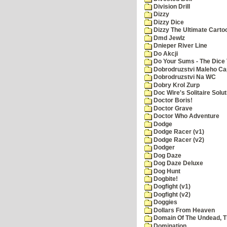
Division Drill
Dizzy
Dizzy Dice
Dizzy The Ultimate Carto
Dmd Jewlz
Dnieper River Line
Do Akcji
Do Your Sums - The Dice 
Dobrodruzstvi Maleho Cap
Dobrodruzstvi Na WC
Dobry Krol Zurp
Doc Wire's Solitaire Solut
Doctor Boris!
Doctor Grave
Doctor Who Adventure
Dodge
Dodge Racer (v1)
Dodge Racer (v2)
Dodger
Dog Daze
Dog Daze Deluxe
Dog Hunt
Dogbite!
Dogfight (v1)
Dogfight (v2)
Doggies
Dollars From Heaven
Domain Of The Undead, 
Domination