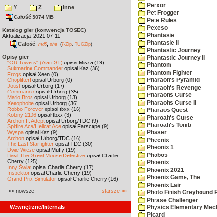
Perxor
Y
Z
inne
Pet Frogger
Całość 3074 MB
Pete Rules
Pexeso
Katalog gier (konwencja TOSEC)
Phantasie
Aktualizacja: 2021-07-11
Phantasie II
Całość
,
md5
sha
(
7-Zip
,
TUGZip
)
Phantastic Journey
Opisy gier
Phantastic Journey II
"Old Towers" (Atari ST)
opisał Misza (19)
Phantom
Submarine Commander
opisał Kaz (36)
Phantom Fighter
Frogs
opisał Xeen (0)
Choplifter!
opisał Urborg (0)
Pharaoh's Pyramid
Joust
opisał Urborg (17)
Pharaoh's Revenge
Commando
opisał Urborg (35)
Pharaohs Curse
Mario Bros
opisał Urborg (13)
Pharaohs Curse II
Xenophobe
opisał Urborg (36)
Robbo Forever
opisał tbxx (16)
Pharaos Quest
Kolony 2106
opisał tbxx (3)
Pharoah's Curse
Archon II: Adept
opisał Urborg/TDC (9)
Pharoah's Tomb
Spitfire Ace/Hellcat Ace
opisał Farscape (9)
Wyspa
opisał Kaz (9)
Phaser
Archon
opisał Urborg/TDC (16)
Pheenix
The Last Starfighter
opisał TDC (30)
Pheonix 1
Dwie Wieże
opisał Muffy (19)
Phobos
Basil The Great Mouse Detective
opisał Charlie
Cherry (125)
Phoenix
Inny Świat
opisał Charlie Cherry (17)
Phoenix 2021
Inspektor
opisał Charlie Cherry (19)
Phoenix Game, The
Grand Prix Simulator
opisał Charlie Cherry (16)
Phoenix Lair
«« nowsze
starsze »»
Photo Finish Greyhound 
Phrase Challenger
Wewnętrzne/Internals
Physics Elementary Mec
Picard