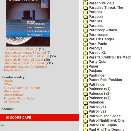
Parachute 2011
Paradise Threat, The
Paradox
Paragon
Parallax
Paranoia
Paratroop Attack
Paratrooper
Paris In Danger
Park-Panic
Parodya
Czasopisma: 714 sztuk
(185)
Materiały scenowe: 32 sztuki
(9)
Parsec XL
Materiały książkowe: 141 sztuk
(55)
Parsifal Contro I Tre Magh
Materiały firmowe: 27 sztuk
(20)
Party Quiz
Materiały o grach: 351 sztuk
(211)
Paser
Spiżarnia Voya na Chomikuj.pl
Bajtek Redux
Pasjans
Pastfinder
Zasoby wiedzy
Patent Pole Position
Atariki
XWiki
Pathfinder
Gury's Atari 8-bit Forever
Patience (v1)
Atarimania
Patience (v2)
Atari Archives
Patience (v3)
Drygol's Retro Hacks
XL Search
Patience!
Patrol (v1)
Kontakt
Patrol (v2)
Patrol In The Space
HI SCORE CAFÉ
Patrol Nighthawk One
Patrol XAL Alpha
Paul And The Dummy