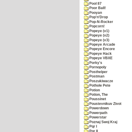
Pool 87
Poor Ball!
Pooyan
Pop'n'Drop
Pop-N-Rocker
Popcorn!
Popeye (v1)
Popeye (v2)
Popeye (v3)
Popeye Arcade
Popeye Encore
Popeye Hack
Popeye VBXE
Porky's
Pornopoly
Posthelper
Postman
Poszukiwacze
Pothole Pete
Potion
Potion, The
Poussinet
Poustevnikuv Zivot
Powerdown
Powerpath
Powerstar
Poznaj Swoj Kraj
Pqr I
Pqr II