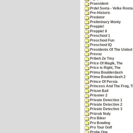
Praesident
Prdel Sveta - Velke Rost
Pre-Historic
Predator
Preliminary Monty
Preppie!
Preppie! II
Preschool 1
Preschool Fun
Preschool IQ
Presidents Of The United
Prevoz
Pribeh Ze Tmy
Price Of Magik, The
Price is Right, The
Prima Boulderdash
Prima Boulderdash 2
Prince Of Persia
Princess And The Frog, T
Prison Ball
Prisoner 2
Private Detective 1
Private Detective 2
Private Detective 3
Prizrak Nuly
Pro Biker
Pro Bowling
Pro Tour Golf
Probe One