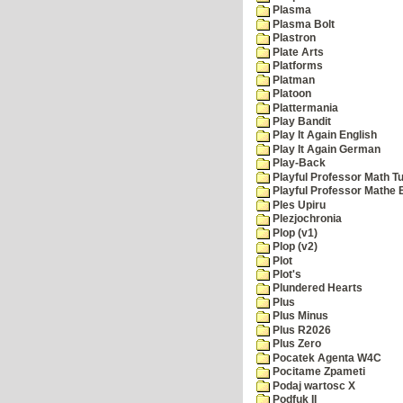
Plasma
Plasma Bolt
Plastron
Plate Arts
Platforms
Platman
Platoon
Plattermania
Play Bandit
Play It Again English
Play It Again German
Play-Back
Playful Professor Math Tu
Playful Professor Mathe
Ples Upiru
Plezjochronia
Plop (v1)
Plop (v2)
Plot
Plot's
Plundered Hearts
Plus
Plus Minus
Plus R2026
Plus Zero
Pocatek Agenta W4C
Pocitame Zpameti
Podaj wartosc X
Podfuk II