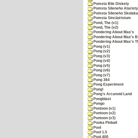
Pomsta Bile Diskety
Pomsta Sileneho Ataristy
Pomsta Sileneho Skolaka
Pomsta Sinclairistum
Pond, The (v1)
Pond, The (v2)
Pondering About Max's
Pondering About Max's B
Pondering About Max's 
Pong (v1)
Pong (v2)
Pong (v3)
Pong (v4)
Pong (v5)
Pong (v6)
Pong (v7)
Pong 384
Pong Experiment
Pong!
Pong's Arcanoid Land
Pongblast
Pongo
Pontoon (v1)
Pontoon (v2)
Pontoon (v3)
Pooka Pinball
Pool
Pool 1.5
Pool 400