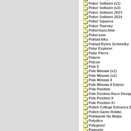
Poker Solitaire (v1)
Poker Solitaire (v2)
Poker Solitaire 2023
Poker Solitaire 2024
Poker Squares
Poker Tourney
Pokermaschine
Pokersam
Poklad Inku
Poklad Rytire Ochmelky
Polar Explorer
Polar Pierre
Polaris
Polcon
Pole 0
Pole Minowe (v1)
Pole Minowe (v2)
Pole Minowe II
Pole Minowe II Edytor
Pole Position
Pole Position Race Desig
Pole Position X
Pole Position X+
Polish College Entrance
Polish Game Robbo
Polowanie Na Malpe
Polydice
Polygons!
Pomozte