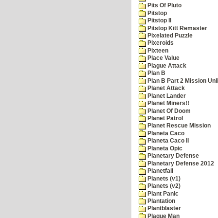
Pits Of Pluto
Pitstop
Pitstop II
Pitstop Kitt Remaster
Pixelated Puzzle
Pixeroids
Pixteen
Place Value
Plague Attack
Plan B
Plan B Part 2 Mission Unl
Planet Attack
Planet Lander
Planet Miners!!
Planet Of Doom
Planet Patrol
Planet Rescue Mission
Planeta Caco
Planeta Caco II
Planeta Opic
Planetary Defense
Planetary Defense 2012
Planetfall
Planets (v1)
Planets (v2)
Plant Panic
Plantation
Plantblaster
Plaque Man