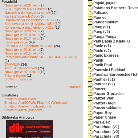
Poradniki
Pajaki, pajaki
Nowe gry w 2026 roku
(1)
Pakmans Brothers Reve
SFX-Engine w MAD Pascalu
(3)
Narzędzie do tworzenia scrolli
(12)
Palisade
Kartridż Sparta DOS X
(6)
Pamiec
Usprawnienia magnetofonu XC12
(12)
Pandemonium
Konserwacja stacji dysków 1050
(19)
Pang (v1)
Konserwacja magnetofonu XC12
(15)
Nowe gry w 2020 roku
(2)
Pang (v2)
Nowe gry w 2019 roku
(35)
Panga Ponga
Nowe gry w 2017 roku
(3)
Pani Basia Z Klatki B
Larek pokazuje
(40)
Emulacja ZX Spectrum na VBXE
(26)
Panic (v1)
Nowe gry w 2016 roku
(7)
Panic (v2)
Nowe gry w 2015 roku
(4)
Panic Express
Partycjonowanie karty SIDE (APT/FAT16/FAT32)
Panik
(1)
BMPVIEW
(34)
Panik Paul
Atari ST dla opornych
(75)
Panowie I Poddani
Nowe gry w 2014 roku
(19)
Panstwa Europejskie I Ich
Tritone engine
(11)
QChan Engine
(6)
Panther (v1)
Panther (v2)
nowsze
starsze
Panzer
Panzer Grenadier
Emulatory
Panzer War
Emulator Atari800Win
Emulator Atari800Win PLus 4.0 (Windows)
Panzer-Jagd
Emulator Atari++ (multiplatform)
Panzerschlacht
Emulator Altirra (Windows)
Paper Boy
Biblioteka Atarowca
Paper Chase
Para-Dex
Parachute (v1)
Parachute (v2)
Parachute (v3)