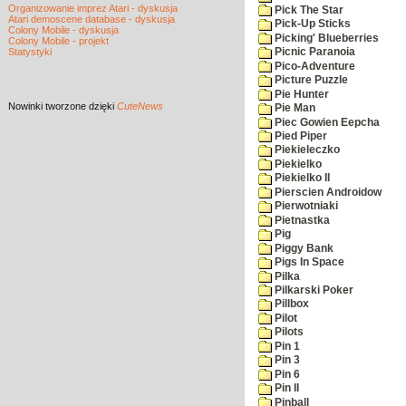
Organizowanie imprez Atari - dyskusja
Pick The Star
Atari demoscene database - dyskusja
Pick-Up Sticks
Colony Mobile - dyskusja
Picking' Blueberries
Colony Mobile - projekt
Statystyki
Picnic Paranoia
Pico-Adventure
Picture Puzzle
Pie Hunter
Nowinki
tworzone dzięki
CuteNews
Pie Man
Piec Gowien Eepcha
Pied Piper
Piekieleczko
Piekielko
Piekielko II
Pierscien Androidow
Pierwotniaki
Pietnastka
Pig
Piggy Bank
Pigs In Space
Pilka
Pilkarski Poker
Pillbox
Pilot
Pilots
Pin 1
Pin 3
Pin 6
Pin II
Pinball