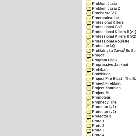
Problem Jasia
Problem Jasia 2
Prochazka V C
Procrastination
Profesional Killers
Professional Golf
Professional Killers II (v1
Professional Killers II (v2
Professional Roulette
Professor I.Q
Profilaktyka ZawaĂŞu Se
Progolf
Program Logik
Progressive Jackpot
Prohiban
Prohibition
Project Fire Blast - The B
Project Fireblast
Project Xanthien
Project-M
Promoteur
Prophecy, The
Protector (v1)
Protector (v2)
Protector II
Proto 1
Proto 2
Proto 3
Proto 4