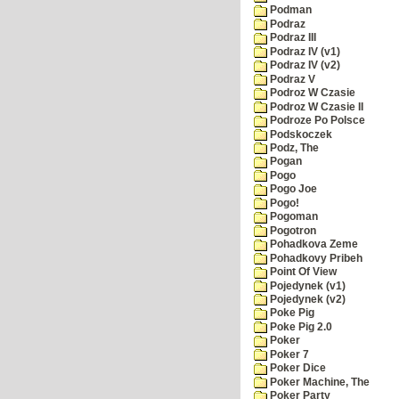
Podman
Podraz
Podraz III
Podraz IV (v1)
Podraz IV (v2)
Podraz V
Podroz W Czasie
Podroz W Czasie II
Podroze Po Polsce
Podskoczek
Podz, The
Pogan
Pogo
Pogo Joe
Pogo!
Pogoman
Pogotron
Pohadkova Zeme
Pohadkovy Pribeh
Point Of View
Pojedynek (v1)
Pojedynek (v2)
Poke Pig
Poke Pig 2.0
Poker
Poker 7
Poker Dice
Poker Machine, The
Poker Party