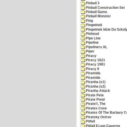
Pinball 3
Pinball Construction Set
Pinball Game
Pinball Monster
Ping
Pingwinek
Pingwinek Idzie Do Szkol
Pinhead
Pipe Line
Pipeline
Pipeliners XL
Piper
Piracy
Piracy 1621
Piracy 1981
Piracy II
Piramida
Piramide
Piranha (v1)
Piranha (v2)
Piranha Attack
Pirate Pete
Pirate Pond
Pirate!!, The
Pirates Cove
Pirates Of The Barbary C
Piratsky Ostrov
Pitfall
Pitfall II Lost Caverns