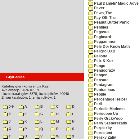
Paul Daniels' Magic Adve
Paver
Pawn, The
Pay-Off, The
Peanut Butter Panic
Pebbles
Pegasus
Pegboard
Peggammon
Pele Dor Know Math
Peligro UXB
Pellotte
Pelx & Kox
Pengo
Pengocrazy
Pengon
Gry/Games
Pensate
Pentagram
Katalog gier (konwencja Kaz)
Pentominos
Aktualizacja: 2026-07-19
Liczba katalogów: 8878, liczba plików: 40040
People
Zmian katalogów: 1, zmian plików: 1
Percentage Helper
Peril
0-9
A
B
C
D
Periodic Madness
Periscope Up
E
F
G
H
I
Perly Orcky'ego
J
K
L
M
N
Perly Szeherezady
Perplexity
O
P
Q
R
S
Persistent
T
U
V
W
X
Persky Zaliv