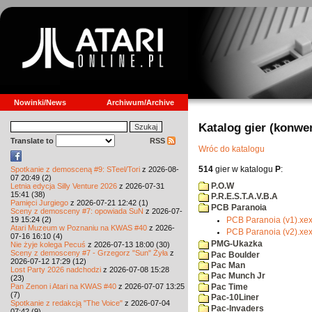
Nowinki/News
Archiwum/Archive
Katalog gier (konwe
Translate to
RSS
Wróc do katalogu
514
gier w katalogu
P
:
Spotkanie z demosceną #9: STeel/Tori
z 2026-08-
07 20:49 (2)
P.O.W
Letnia edycja Silly Venture 2026
z 2026-07-31
15:41 (38)
P.R.E.S.T.A.V.B.A
Pamięci Jurgiego
z 2026-07-21 12:42 (1)
PCB Paranoia
Sceny z demosceny #7: opowiada SuN
z 2026-07-
19 15:24 (2)
PCB Paranoia (v1).xe
Atari Muzeum w Poznaniu na KWAS #40
z 2026-
PCB Paranoia (v2).xe
07-16 16:10 (4)
PMG-Ukazka
Nie żyje kolega Pecuś
z 2026-07-13 18:00 (30)
Sceny z demosceny #7 - Grzegorz "Sun" Żyła
z
Pac Boulder
2026-07-12 17:29 (12)
Pac Man
Lost Party 2026 nadchodzi
z 2026-07-08 15:28
Pac Munch Jr
(23)
Pan Zenon i Atari na KWAS #40
z 2026-07-07 13:25
Pac Time
(7)
Pac-10Liner
Spotkanie z redakcją "The Voice"
z 2026-07-04
Pac-Invaders
07:42 (9)