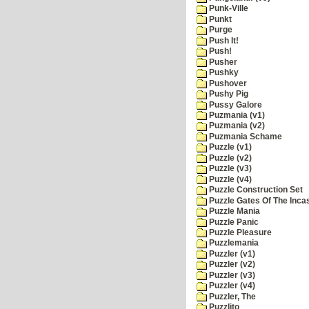
Punk-Ville
Punkt
Purge
Push It!
Push!
Pusher
Pushky
Pushover
Pushy Pig
Pussy Galore
Puzmania (v1)
Puzmania (v2)
Puzmania Schame
Puzzle (v1)
Puzzle (v2)
Puzzle (v3)
Puzzle (v4)
Puzzle Construction Set
Puzzle Gates Of The Inca
Puzzle Mania
Puzzle Panic
Puzzle Pleasure
Puzzlemania
Puzzler (v1)
Puzzler (v2)
Puzzler (v3)
Puzzler (v4)
Puzzler, The
Puzzlito