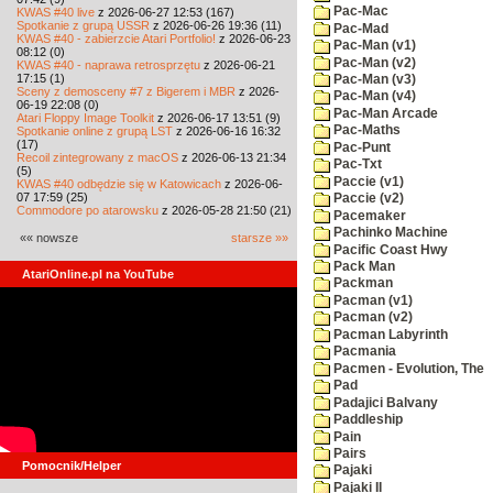
Pac-Mac
KWAS #40 live
z 2026-06-27 12:53 (167)
Spotkanie z grupą USSR
z 2026-06-26 19:36 (11)
Pac-Mad
KWAS #40 - zabierzcie Atari Portfolio!
z 2026-06-23
Pac-Man (v1)
08:12 (0)
Pac-Man (v2)
KWAS #40 - naprawa retrosprzętu
z 2026-06-21
17:15 (1)
Pac-Man (v3)
Sceny z demosceny #7 z Bigerem i MBR
z 2026-
Pac-Man (v4)
06-19 22:08 (0)
Pac-Man Arcade
Atari Floppy Image Toolkit
z 2026-06-17 13:51 (9)
Pac-Maths
Spotkanie online z grupą LST
z 2026-06-16 16:32
(17)
Pac-Punt
Recoil zintegrowany z macOS
z 2026-06-13 21:34
Pac-Txt
(5)
Paccie (v1)
KWAS #40 odbędzie się w Katowicach
z 2026-06-
07 17:59 (25)
Paccie (v2)
Commodore po atarowsku
z 2026-05-28 21:50 (21)
Pacemaker
Pachinko Machine
«« nowsze
starsze »»
Pacific Coast Hwy
Pack Man
AtariOnline.pl na YouTube
Packman
Pacman (v1)
Pacman (v2)
Pacman Labyrinth
Pacmania
Pacmen - Evolution, The
Pad
Padajici Balvany
Paddleship
Pain
Pairs
Pomocnik/Helper
Pajaki
Pajaki II