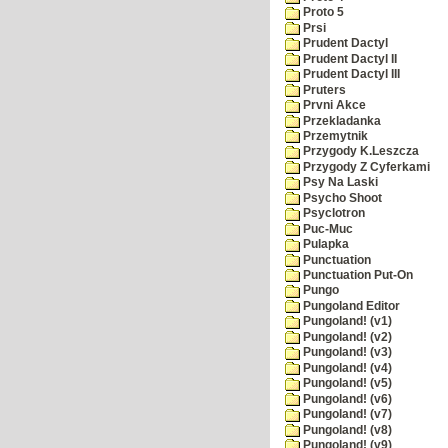
Proto 5
Prsi
Prudent Dactyl
Prudent Dactyl II
Prudent Dactyl III
Pruters
Prvni Akce
Przekladanka
Przemytnik
Przygody K.Leszcza
Przygody Z Cyferkami
Psy Na Laski
Psycho Shoot
Psyclotron
Puc-Muc
Pulapka
Punctuation
Punctuation Put-On
Pungo
Pungoland Editor
Pungoland! (v1)
Pungoland! (v2)
Pungoland! (v3)
Pungoland! (v4)
Pungoland! (v5)
Pungoland! (v6)
Pungoland! (v7)
Pungoland! (v8)
Pungoland! (v9)