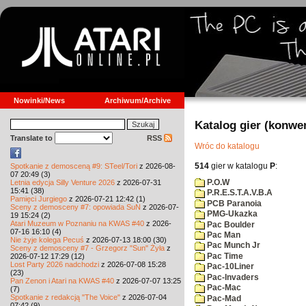
Nowinki/News
Archiwum/Archive
Katalog gier (konwe
Translate to
RSS
Wróc do katalogu
514
gier w katalogu
P
:
Spotkanie z demosceną #9: STeel/Tori
z 2026-08-
07 20:49 (3)
P.O.W
Letnia edycja Silly Venture 2026
z 2026-07-31
15:41 (38)
P.R.E.S.T.A.V.B.A
Pamięci Jurgiego
z 2026-07-21 12:42 (1)
PCB Paranoia
Sceny z demosceny #7: opowiada SuN
z 2026-07-
PMG-Ukazka
19 15:24 (2)
Atari Muzeum w Poznaniu na KWAS #40
z 2026-
Pac Boulder
07-16 16:10 (4)
Pac Man
Nie żyje kolega Pecuś
z 2026-07-13 18:00 (30)
Pac Munch Jr
Sceny z demosceny #7 - Grzegorz "Sun" Żyła
z
Pac Time
2026-07-12 17:29 (12)
Lost Party 2026 nadchodzi
z 2026-07-08 15:28
Pac-10Liner
(23)
Pac-Invaders
Pan Zenon i Atari na KWAS #40
z 2026-07-07 13:25
Pac-Mac
(7)
Spotkanie z redakcją "The Voice"
z 2026-07-04
Pac-Mad
07:42 (9)