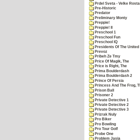
Prdel Sveta - Velke Rost
Pre-Historic
Predator
Preliminary Monty
Preppie!
Preppie! II
Preschool 1
Preschool Fun
Preschool IQ
Presidents Of The United
Prevoz
Pribeh Ze Tmy
Price Of Magik, The
Price is Right, The
Prima Boulderdash
Prima Boulderdash 2
Prince Of Persia
Princess And The Frog, T
Prison Ball
Prisoner 2
Private Detective 1
Private Detective 2
Private Detective 3
Prizrak Nuly
Pro Biker
Pro Bowling
Pro Tour Golf
Probe One
Problem Jasia