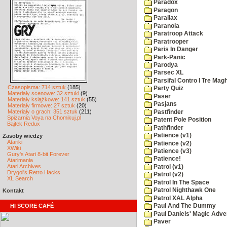
Paradox
Paragon
Parallax
Paranoia
Paratroop Attack
Paratrooper
Paris In Danger
Park-Panic
Parodya
Parsec XL
Parsifal Contro I Tre Magh
Czasopisma: 714 sztuk
(185)
Party Quiz
Materiały scenowe: 32 sztuki
(9)
Paser
Materiały książkowe: 141 sztuk
(55)
Pasjans
Materiały firmowe: 27 sztuk
(20)
Materiały o grach: 351 sztuk
(211)
Pastfinder
Spiżarnia Voya na Chomikuj.pl
Patent Pole Position
Bajtek Redux
Pathfinder
Patience (v1)
Zasoby wiedzy
Atariki
Patience (v2)
XWiki
Patience (v3)
Gury's Atari 8-bit Forever
Patience!
Atarimania
Atari Archives
Patrol (v1)
Drygol's Retro Hacks
Patrol (v2)
XL Search
Patrol In The Space
Patrol Nighthawk One
Kontakt
Patrol XAL Alpha
HI SCORE CAFÉ
Paul And The Dummy
Paul Daniels' Magic Adve
Paver