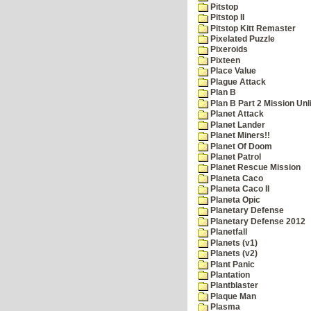
Pitstop
Pitstop II
Pitstop Kitt Remaster
Pixelated Puzzle
Pixeroids
Pixteen
Place Value
Plague Attack
Plan B
Plan B Part 2 Mission Unl
Planet Attack
Planet Lander
Planet Miners!!
Planet Of Doom
Planet Patrol
Planet Rescue Mission
Planeta Caco
Planeta Caco II
Planeta Opic
Planetary Defense
Planetary Defense 2012
Planetfall
Planets (v1)
Planets (v2)
Plant Panic
Plantation
Plantblaster
Plaque Man
Plasma