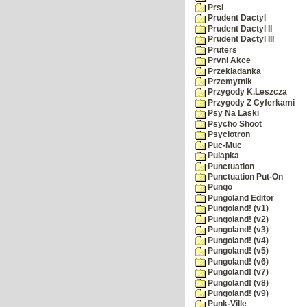
Prsi
Prudent Dactyl
Prudent Dactyl II
Prudent Dactyl III
Pruters
Prvni Akce
Przekladanka
Przemytnik
Przygody K.Leszcza
Przygody Z Cyferkami
Psy Na Laski
Psycho Shoot
Psyclotron
Puc-Muc
Pulapka
Punctuation
Punctuation Put-On
Pungo
Pungoland Editor
Pungoland! (v1)
Pungoland! (v2)
Pungoland! (v3)
Pungoland! (v4)
Pungoland! (v5)
Pungoland! (v6)
Pungoland! (v7)
Pungoland! (v8)
Pungoland! (v9)
Punk-Ville