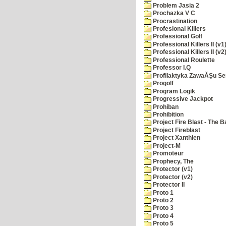
Problem Jasia 2
Prochazka V C
Procrastination
Profesional Killers
Professional Golf
Professional Killers II (v1
Professional Killers II (v2
Professional Roulette
Professor I.Q
Profilaktyka ZawaĂŞu Se
Progolf
Program Logik
Progressive Jackpot
Prohiban
Prohibition
Project Fire Blast - The B
Project Fireblast
Project Xanthien
Project-M
Promoteur
Prophecy, The
Protector (v1)
Protector (v2)
Protector II
Proto 1
Proto 2
Proto 3
Proto 4
Proto 5