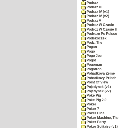
Podraz
Podraz III
Podraz IV (v1)
Podraz IV (v2)
Podraz V
Podroz W Czasie
Podroz W Czasie II
Podroze Po Polsce
Podskoczek
Podz, The
Pogan
Pogo
Pogo Joe
Pogo!
Pogoman
Pogotron
Pohadkova Zeme
Pohadkovy Pribeh
Point Of View
Pojedynek (v1)
Pojedynek (v2)
Poke Pig
Poke Pig 2.0
Poker
Poker 7
Poker Dice
Poker Machine, The
Poker Party
Poker Solitaire (v1)