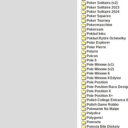
Poker Solitaire (v2)
Poker Solitaire 2023
Poker Solitaire 2024
Poker Squares
Poker Tourney
Pokermaschine
Pokersam
Poklad Inku
Poklad Rytire Ochmelky
Polar Explorer
Polar Pierre
Polaris
Polcon
Pole 0
Pole Minowe (v1)
Pole Minowe (v2)
Pole Minowe II
Pole Minowe II Edytor
Pole Position
Pole Position Race Desig
Pole Position X
Pole Position X+
Polish College Entrance
Polish Game Robbo
Polowanie Na Malpe
Polydice
Polygons!
Pomozte
Pomsta Bile Diskety