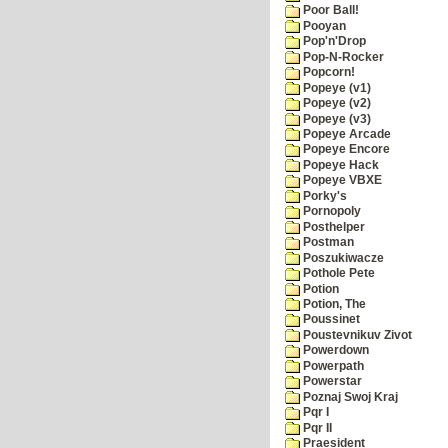
Poor Ball!
Pooyan
Pop'n'Drop
Pop-N-Rocker
Popcorn!
Popeye (v1)
Popeye (v2)
Popeye (v3)
Popeye Arcade
Popeye Encore
Popeye Hack
Popeye VBXE
Porky's
Pornopoly
Posthelper
Postman
Poszukiwacze
Pothole Pete
Potion
Potion, The
Poussinet
Poustevnikuv Zivot
Powerdown
Powerpath
Powerstar
Poznaj Swoj Kraj
Pqr I
Pqr II
Praesident