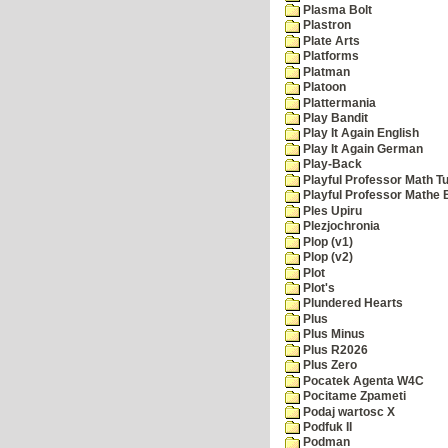
Plasma Bolt
Plastron
Plate Arts
Platforms
Platman
Platoon
Plattermania
Play Bandit
Play It Again English
Play It Again German
Play-Back
Playful Professor Math Tu
Playful Professor Mathe
Ples Upiru
Plezjochronia
Plop (v1)
Plop (v2)
Plot
Plot's
Plundered Hearts
Plus
Plus Minus
Plus R2026
Plus Zero
Pocatek Agenta W4C
Pocitame Zpameti
Podaj wartosc X
Podfuk II
Podman