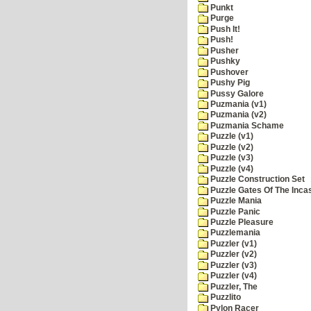
Punkt
Purge
Push It!
Push!
Pusher
Pushky
Pushover
Pushy Pig
Pussy Galore
Puzmania (v1)
Puzmania (v2)
Puzmania Schame
Puzzle (v1)
Puzzle (v2)
Puzzle (v3)
Puzzle (v4)
Puzzle Construction Set
Puzzle Gates Of The Inca
Puzzle Mania
Puzzle Panic
Puzzle Pleasure
Puzzlemania
Puzzler (v1)
Puzzler (v2)
Puzzler (v3)
Puzzler (v4)
Puzzler, The
Puzzlito
Pylon Racer