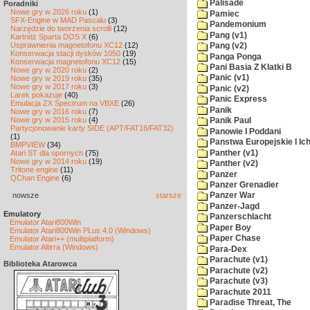
Palisade
Poradniki
Nowe gry w 2026 roku
(1)
Pamiec
SFX-Engine w MAD Pascalu
(3)
Pandemonium
Narzędzie do tworzenia scrolli
(12)
Pang (v1)
Kartridż Sparta DOS X
(6)
Usprawnienia magnetofonu XC12
(12)
Pang (v2)
Konserwacja stacji dysków 1050
(19)
Panga Ponga
Konserwacja magnetofonu XC12
(15)
Pani Basia Z Klatki B
Nowe gry w 2020 roku
(2)
Panic (v1)
Nowe gry w 2019 roku
(35)
Nowe gry w 2017 roku
(3)
Panic (v2)
Larek pokazuje
(40)
Panic Express
Emulacja ZX Spectrum na VBXE
(26)
Panik
Nowe gry w 2016 roku
(7)
Nowe gry w 2015 roku
(4)
Panik Paul
Partycjonowanie karty SIDE (APT/FAT16/FAT32)
Panowie I Poddani
(1)
Panstwa Europejskie I Ich
BMPVIEW
(34)
Panther (v1)
Atari ST dla opornych
(75)
Nowe gry w 2014 roku
(19)
Panther (v2)
Tritone engine
(11)
Panzer
QChan Engine
(6)
Panzer Grenadier
nowsze
starsze
Panzer War
Panzer-Jagd
Emulatory
Panzerschlacht
Emulator Atari800Win
Paper Boy
Emulator Atari800Win PLus 4.0 (Windows)
Paper Chase
Emulator Atari++ (multiplatform)
Emulator Altirra (Windows)
Para-Dex
Parachute (v1)
Biblioteka Atarowca
Parachute (v2)
Parachute (v3)
Parachute 2011
Paradise Threat, The