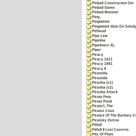
Pinball Construction Set
Pinball Game
Pinball Monster
Ping
Pingwinek
Pingwinek Idzie Do Szkol
Pinhead
Pipe Line
Pipeline
Pipeliners XL
Piper
Piracy
Piracy 1621
Piracy 1981
Piracy II
Piramida
Piramide
Piranha (v1)
Piranha (v2)
Piranha Attack
Pirate Pete
Pirate Pond
Pirate!!, The
Pirates Cove
Pirates Of The Barbary C
Piratsky Ostrov
Pitfall
Pitfall II Lost Caverns
Pits Of Pluto