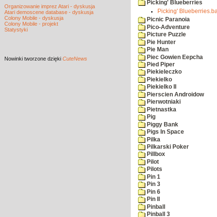
Picking' Blueberries
Organizowanie imprez Atari - dyskusja
Picking' Blueberries.b
Atari demoscene database - dyskusja
Colony Mobile - dyskusja
Picnic Paranoia
Colony Mobile - projekt
Pico-Adventure
Statystyki
Picture Puzzle
Pie Hunter
Pie Man
Piec Gowien Eepcha
Nowinki
tworzone dzięki
CuteNews
Pied Piper
Piekieleczko
Piekielko
Piekielko II
Pierscien Androidow
Pierwotniaki
Pietnastka
Pig
Piggy Bank
Pigs In Space
Pilka
Pilkarski Poker
Pillbox
Pilot
Pilots
Pin 1
Pin 3
Pin 6
Pin II
Pinball
Pinball 3