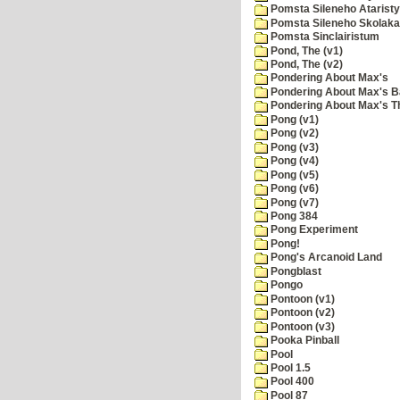
Pomsta Sileneho Ataristy
Pomsta Sileneho Skolaka
Pomsta Sinclairistum
Pond, The (v1)
Pond, The (v2)
Pondering About Max's
Pondering About Max's B
Pondering About Max's 
Pong (v1)
Pong (v2)
Pong (v3)
Pong (v4)
Pong (v5)
Pong (v6)
Pong (v7)
Pong 384
Pong Experiment
Pong!
Pong's Arcanoid Land
Pongblast
Pongo
Pontoon (v1)
Pontoon (v2)
Pontoon (v3)
Pooka Pinball
Pool
Pool 1.5
Pool 400
Pool 87