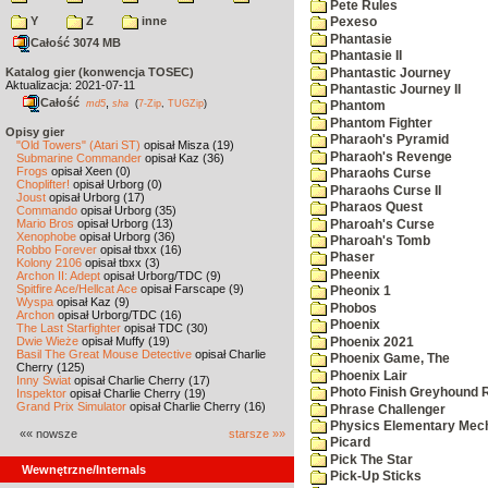
Pete Rules
Y
Z
inne
Pexeso
Phantasie
Całość 3074 MB
Phantasie II
Katalog gier (konwencja TOSEC)
Phantastic Journey
Aktualizacja: 2021-07-11
Phantastic Journey II
Całość
,
md5
sha
(
7-Zip
,
TUGZip
)
Phantom
Phantom Fighter
Opisy gier
Pharaoh's Pyramid
"Old Towers" (Atari ST)
opisał Misza (19)
Pharaoh's Revenge
Submarine Commander
opisał Kaz (36)
Frogs
opisał Xeen (0)
Pharaohs Curse
Choplifter!
opisał Urborg (0)
Pharaohs Curse II
Joust
opisał Urborg (17)
Pharaos Quest
Commando
opisał Urborg (35)
Mario Bros
opisał Urborg (13)
Pharoah's Curse
Xenophobe
opisał Urborg (36)
Pharoah's Tomb
Robbo Forever
opisał tbxx (16)
Phaser
Kolony 2106
opisał tbxx (3)
Pheenix
Archon II: Adept
opisał Urborg/TDC (9)
Spitfire Ace/Hellcat Ace
opisał Farscape (9)
Pheonix 1
Wyspa
opisał Kaz (9)
Phobos
Archon
opisał Urborg/TDC (16)
Phoenix
The Last Starfighter
opisał TDC (30)
Dwie Wieże
opisał Muffy (19)
Phoenix 2021
Basil The Great Mouse Detective
opisał Charlie
Phoenix Game, The
Cherry (125)
Phoenix Lair
Inny Świat
opisał Charlie Cherry (17)
Photo Finish Greyhound 
Inspektor
opisał Charlie Cherry (19)
Grand Prix Simulator
opisał Charlie Cherry (16)
Phrase Challenger
Physics Elementary Mec
«« nowsze
starsze »»
Picard
Pick The Star
Wewnętrzne/Internals
Pick-Up Sticks