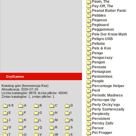
Pawn, The
Pay-Off, The
Peanut Butter Panic
Pebbles
Pegasus
Pegboard
Peggammon
Pele Dor Know Math
Peligro UXB
Pellotte
Pelx & Kox
Pengo
Pengocrazy
Pengon
Pensate
Pentagram
Pentominos
Gry/Games
People
Katalog gier (konwencja Kaz)
Percentage Helper
Aktualizacja: 2026-07-19
Peril
Liczba katalogów: 8878, liczba plików: 40040
Periodic Madness
Zmian katalogów: 1, zmian plików: 1
Periscope Up
Perly Orcky'ego
0-9
A
B
C
D
Perly Szeherezady
E
F
G
H
I
Perplexity
Persistent
J
K
L
M
N
Persky Zaliv
O
P
Q
R
S
Perxor
Pet Frogger
T
U
V
W
X