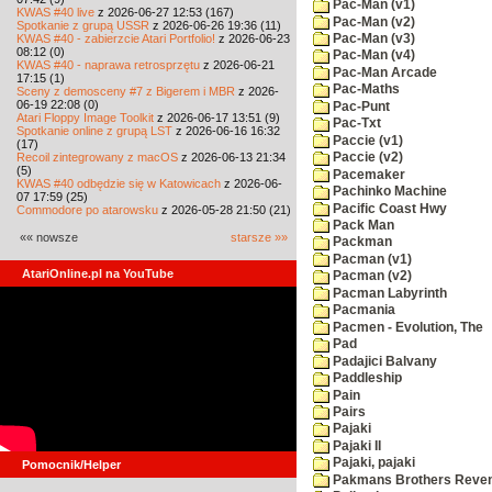
Pac-Man (v1)
KWAS #40 live
z 2026-06-27 12:53 (167)
Pac-Man (v2)
Spotkanie z grupą USSR
z 2026-06-26 19:36 (11)
KWAS #40 - zabierzcie Atari Portfolio!
z 2026-06-23
Pac-Man (v3)
08:12 (0)
Pac-Man (v4)
KWAS #40 - naprawa retrosprzętu
z 2026-06-21
Pac-Man Arcade
17:15 (1)
Pac-Maths
Sceny z demosceny #7 z Bigerem i MBR
z 2026-
06-19 22:08 (0)
Pac-Punt
Atari Floppy Image Toolkit
z 2026-06-17 13:51 (9)
Pac-Txt
Spotkanie online z grupą LST
z 2026-06-16 16:32
Paccie (v1)
(17)
Recoil zintegrowany z macOS
z 2026-06-13 21:34
Paccie (v2)
(5)
Pacemaker
KWAS #40 odbędzie się w Katowicach
z 2026-06-
Pachinko Machine
07 17:59 (25)
Pacific Coast Hwy
Commodore po atarowsku
z 2026-05-28 21:50 (21)
Pack Man
«« nowsze
starsze »»
Packman
Pacman (v1)
AtariOnline.pl na YouTube
Pacman (v2)
Pacman Labyrinth
Pacmania
Pacmen - Evolution, The
Pad
Padajici Balvany
Paddleship
Pain
Pairs
Pajaki
Pajaki II
Pajaki, pajaki
Pomocnik/Helper
Pakmans Brothers Reve