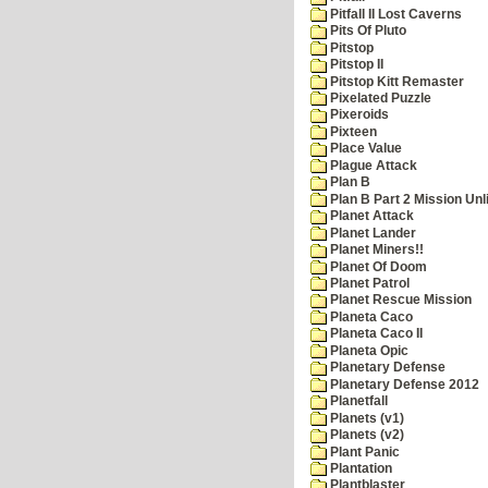
Pitfall II Lost Caverns
Pits Of Pluto
Pitstop
Pitstop II
Pitstop Kitt Remaster
Pixelated Puzzle
Pixeroids
Pixteen
Place Value
Plague Attack
Plan B
Plan B Part 2 Mission Unl
Planet Attack
Planet Lander
Planet Miners!!
Planet Of Doom
Planet Patrol
Planet Rescue Mission
Planeta Caco
Planeta Caco II
Planeta Opic
Planetary Defense
Planetary Defense 2012
Planetfall
Planets (v1)
Planets (v2)
Plant Panic
Plantation
Plantblaster