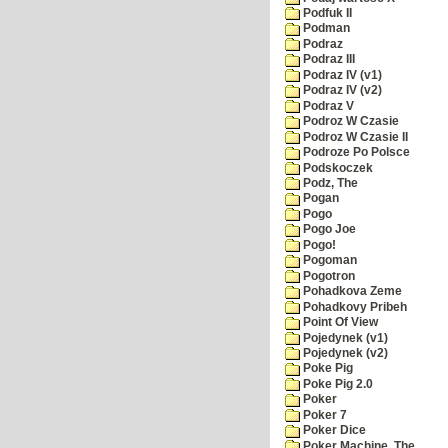
Podfuk II
Podman
Podraz
Podraz III
Podraz IV (v1)
Podraz IV (v2)
Podraz V
Podroz W Czasie
Podroz W Czasie II
Podroze Po Polsce
Podskoczek
Podz, The
Pogan
Pogo
Pogo Joe
Pogo!
Pogoman
Pogotron
Pohadkova Zeme
Pohadkovy Pribeh
Point Of View
Pojedynek (v1)
Pojedynek (v2)
Poke Pig
Poke Pig 2.0
Poker
Poker 7
Poker Dice
Poker Machine, The