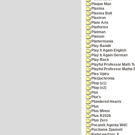
Plaque Man
Plasma
Plasma Bolt
Plastron
Plate Arts
Platforms
Platman
Platoon
Plattermania
Play Bandit
Play It Again English
Play It Again German
Play-Back
Playful Professor Math Tu
Playful Professor Mathe
Ples Upiru
Plezjochronia
Plop (v1)
Plop (v2)
Plot
Plot's
Plundered Hearts
Plus
Plus Minus
Plus R2026
Plus Zero
Pocatek Agenta W4C
Pocitame Zpameti
Podaj wartosc X