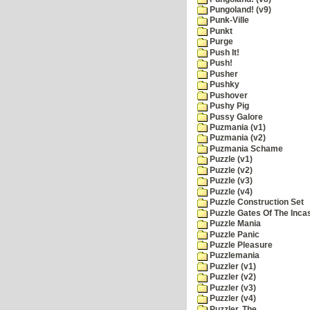
Pungoland! (v9)
Punk-Ville
Punkt
Purge
Push It!
Push!
Pusher
Pushky
Pushover
Pushy Pig
Pussy Galore
Puzmania (v1)
Puzmania (v2)
Puzmania Schame
Puzzle (v1)
Puzzle (v2)
Puzzle (v3)
Puzzle (v4)
Puzzle Construction Set
Puzzle Gates Of The Inca
Puzzle Mania
Puzzle Panic
Puzzle Pleasure
Puzzlemania
Puzzler (v1)
Puzzler (v2)
Puzzler (v3)
Puzzler (v4)
Puzzler, The