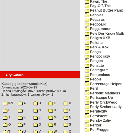
Pawn, The
Pay-Off, The
Peanut Butter Panic
Pebbles
Pegasus
Pegboard
Peggammon
Pele Dor Know Math
Peligro UXB
Pellotte
Pelx & Kox
Pengo
Pengocrazy
Pengon
Pensate
Pentagram
Pentominos
Gry/Games
People
Katalog gier (konwencja Kaz)
Percentage Helper
Aktualizacja: 2026-07-19
Peril
Liczba katalogów: 8878, liczba plików: 40040
Periodic Madness
Zmian katalogów: 1, zmian plików: 1
Periscope Up
Perly Orcky'ego
0-9
A
B
C
D
Perly Szeherezady
E
F
G
H
I
Perplexity
Persistent
J
K
L
M
N
Persky Zaliv
O
P
Q
R
S
Perxor
Pet Frogger
T
U
V
W
X