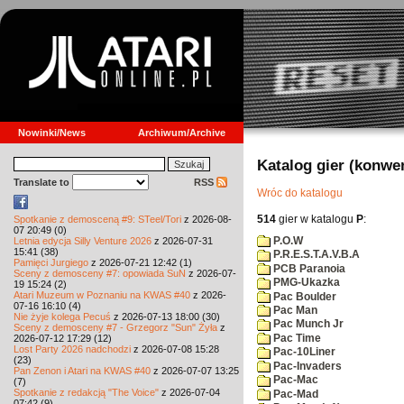
Nowinki/News
Archiwum/Archive
Katalog gier (konwe
Translate to
RSS
Wróc do katalogu
514
gier w katalogu
P
:
Spotkanie z demosceną #9: STeel/Tori
z 2026-08-
07 20:49 (0)
P.O.W
Letnia edycja Silly Venture 2026
z 2026-07-31
15:41 (38)
P.R.E.S.T.A.V.B.A
Pamięci Jurgiego
z 2026-07-21 12:42 (1)
PCB Paranoia
Sceny z demosceny #7: opowiada SuN
z 2026-07-
PMG-Ukazka
19 15:24 (2)
Atari Muzeum w Poznaniu na KWAS #40
z 2026-
Pac Boulder
07-16 16:10 (4)
Pac Man
Nie żyje kolega Pecuś
z 2026-07-13 18:00 (30)
Pac Munch Jr
Sceny z demosceny #7 - Grzegorz "Sun" Żyła
z
Pac Time
2026-07-12 17:29 (12)
Lost Party 2026 nadchodzi
z 2026-07-08 15:28
Pac-10Liner
(23)
Pac-Invaders
Pan Zenon i Atari na KWAS #40
z 2026-07-07 13:25
Pac-Mac
(7)
Spotkanie z redakcją "The Voice"
z 2026-07-04
Pac-Mad
07:42 (9)