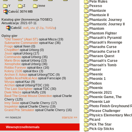
Pete Rules
Y
Z
inne
Pexeso
Phantasie
Całość 3074 MB
Phantasie II
Katalog gier (konwencja TOSEC)
Phantastic Journey
Aktualizacja: 2021-07-11
Phantastic Journey II
Całość
,
md5
sha
(
7-Zip
,
TUGZip
)
Phantom
Phantom Fighter
Opisy gier
Pharaoh's Pyramid
"Old Towers" (Atari ST)
opisał Misza (19)
Pharaoh's Revenge
Submarine Commander
opisał Kaz (36)
Frogs
opisał Xeen (0)
Pharaohs Curse
Choplifter!
opisał Urborg (0)
Pharaohs Curse II
Joust
opisał Urborg (17)
Pharaos Quest
Commando
opisał Urborg (35)
Mario Bros
opisał Urborg (13)
Pharoah's Curse
Xenophobe
opisał Urborg (36)
Pharoah's Tomb
Robbo Forever
opisał tbxx (16)
Phaser
Kolony 2106
opisał tbxx (3)
Pheenix
Archon II: Adept
opisał Urborg/TDC (9)
Spitfire Ace/Hellcat Ace
opisał Farscape (9)
Pheonix 1
Wyspa
opisał Kaz (9)
Phobos
Archon
opisał Urborg/TDC (16)
Phoenix
The Last Starfighter
opisał TDC (30)
Dwie Wieże
opisał Muffy (19)
Phoenix 2021
Basil The Great Mouse Detective
opisał Charlie
Phoenix Game, The
Cherry (125)
Phoenix Lair
Inny Świat
opisał Charlie Cherry (17)
Photo Finish Greyhound 
Inspektor
opisał Charlie Cherry (19)
Grand Prix Simulator
opisał Charlie Cherry (16)
Phrase Challenger
Physics Elementary Mec
«« nowsze
starsze »»
Picard
Pick The Star
Wewnętrzne/Internals
Pick-Up Sticks