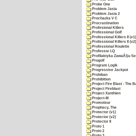
Probe One
Problem Jasia
Problem Jasia 2
Prochazka V C
Procrastination
Profesional Killers
Professional Golf
Professional Killers II (v1
Professional Killers II (v2
Professional Roulette
Professor I.Q
Profilaktyka ZawaĂŞu Se
Progolf
Program Logik
Progressive Jackpot
Prohiban
Prohibition
Project Fire Blast - The B
Project Fireblast
Project Xanthien
Project-M
Promoteur
Prophecy, The
Protector (v1)
Protector (v2)
Protector II
Proto 1
Proto 2
Proto 3