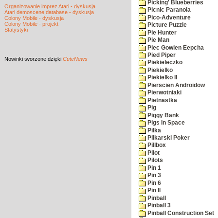
Picking' Blueberries
Organizowanie imprez Atari - dyskusja
Picnic Paranoia
Atari demoscene database - dyskusja
Pico-Adventure
Colony Mobile - dyskusja
Colony Mobile - projekt
Picture Puzzle
Statystyki
Pie Hunter
Pie Man
Piec Gowien Eepcha
Pied Piper
Nowinki
tworzone dzięki
CuteNews
Piekieleczko
Piekielko
Piekielko II
Pierscien Androidow
Pierwotniaki
Pietnastka
Pig
Piggy Bank
Pigs In Space
Pilka
Pilkarski Poker
Pillbox
Pilot
Pilots
Pin 1
Pin 3
Pin 6
Pin II
Pinball
Pinball 3
Pinball Construction Set