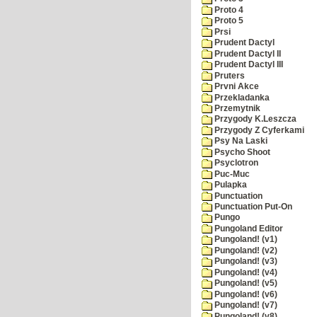
Proto 4
Proto 5
Prsi
Prudent Dactyl
Prudent Dactyl II
Prudent Dactyl III
Pruters
Prvni Akce
Przekladanka
Przemytnik
Przygody K.Leszcza
Przygody Z Cyferkami
Psy Na Laski
Psycho Shoot
Psyclotron
Puc-Muc
Pulapka
Punctuation
Punctuation Put-On
Pungo
Pungoland Editor
Pungoland! (v1)
Pungoland! (v2)
Pungoland! (v3)
Pungoland! (v4)
Pungoland! (v5)
Pungoland! (v6)
Pungoland! (v7)
Pungoland! (v8)