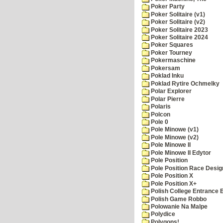
Poker Party
Poker Solitaire (v1)
Poker Solitaire (v2)
Poker Solitaire 2023
Poker Solitaire 2024
Poker Squares
Poker Tourney
Pokermaschine
Pokersam
Poklad Inku
Poklad Rytire Ochmelky
Polar Explorer
Polar Pierre
Polaris
Polcon
Pole 0
Pole Minowe (v1)
Pole Minowe (v2)
Pole Minowe II
Pole Minowe II Edytor
Pole Position
Pole Position Race Desig
Pole Position X
Pole Position X+
Polish College Entrance
Polish Game Robbo
Polowanie Na Malpe
Polydice
Polygons!