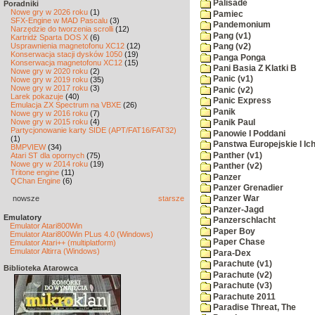
Palisade
Poradniki
Nowe gry w 2026 roku
(1)
Pamiec
SFX-Engine w MAD Pascalu
(3)
Pandemonium
Narzędzie do tworzenia scrolli
(12)
Pang (v1)
Kartridż Sparta DOS X
(6)
Usprawnienia magnetofonu XC12
(12)
Pang (v2)
Konserwacja stacji dysków 1050
(19)
Panga Ponga
Konserwacja magnetofonu XC12
(15)
Pani Basia Z Klatki B
Nowe gry w 2020 roku
(2)
Panic (v1)
Nowe gry w 2019 roku
(35)
Nowe gry w 2017 roku
(3)
Panic (v2)
Larek pokazuje
(40)
Panic Express
Emulacja ZX Spectrum na VBXE
(26)
Panik
Nowe gry w 2016 roku
(7)
Nowe gry w 2015 roku
(4)
Panik Paul
Partycjonowanie karty SIDE (APT/FAT16/FAT32)
Panowie I Poddani
(1)
Panstwa Europejskie I Ich
BMPVIEW
(34)
Panther (v1)
Atari ST dla opornych
(75)
Nowe gry w 2014 roku
(19)
Panther (v2)
Tritone engine
(11)
Panzer
QChan Engine
(6)
Panzer Grenadier
nowsze
starsze
Panzer War
Panzer-Jagd
Emulatory
Panzerschlacht
Emulator Atari800Win
Paper Boy
Emulator Atari800Win PLus 4.0 (Windows)
Paper Chase
Emulator Atari++ (multiplatform)
Emulator Altirra (Windows)
Para-Dex
Parachute (v1)
Biblioteka Atarowca
Parachute (v2)
Parachute (v3)
Parachute 2011
Paradise Threat, The