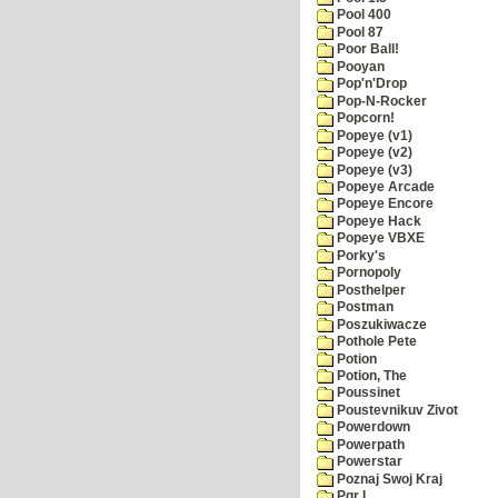
Pool 400
Pool 87
Poor Ball!
Pooyan
Pop'n'Drop
Pop-N-Rocker
Popcorn!
Popeye (v1)
Popeye (v2)
Popeye (v3)
Popeye Arcade
Popeye Encore
Popeye Hack
Popeye VBXE
Porky's
Pornopoly
Posthelper
Postman
Poszukiwacze
Pothole Pete
Potion
Potion, The
Poussinet
Poustevnikuv Zivot
Powerdown
Powerpath
Powerstar
Poznaj Swoj Kraj
Pqr I