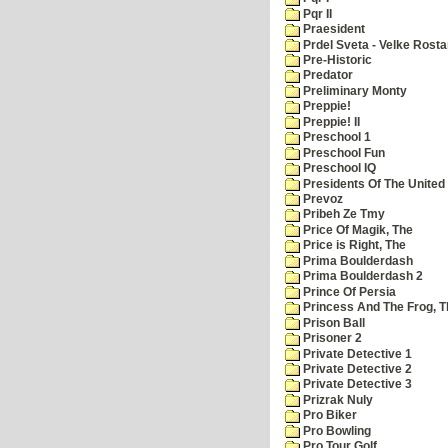
Pqr II
Praesident
Prdel Sveta - Velke Rost
Pre-Historic
Predator
Preliminary Monty
Preppie!
Preppie! II
Preschool 1
Preschool Fun
Preschool IQ
Presidents Of The United
Prevoz
Pribeh Ze Tmy
Price Of Magik, The
Price is Right, The
Prima Boulderdash
Prima Boulderdash 2
Prince Of Persia
Princess And The Frog, T
Prison Ball
Prisoner 2
Private Detective 1
Private Detective 2
Private Detective 3
Prizrak Nuly
Pro Biker
Pro Bowling
Pro Tour Golf