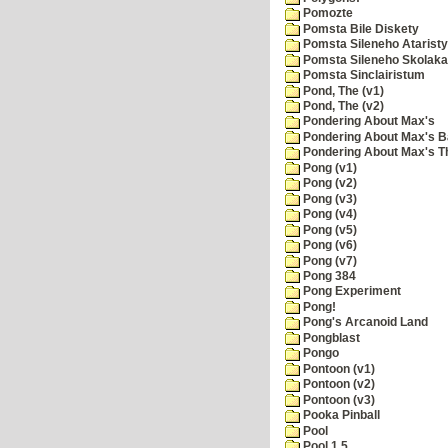
Pomozte
Pomsta Bile Diskety
Pomsta Sileneho Ataristy
Pomsta Sileneho Skolaka
Pomsta Sinclairistum
Pond, The (v1)
Pond, The (v2)
Pondering About Max's
Pondering About Max's B
Pondering About Max's 
Pong (v1)
Pong (v2)
Pong (v3)
Pong (v4)
Pong (v5)
Pong (v6)
Pong (v7)
Pong 384
Pong Experiment
Pong!
Pong's Arcanoid Land
Pongblast
Pongo
Pontoon (v1)
Pontoon (v2)
Pontoon (v3)
Pooka Pinball
Pool
Pool 1.5