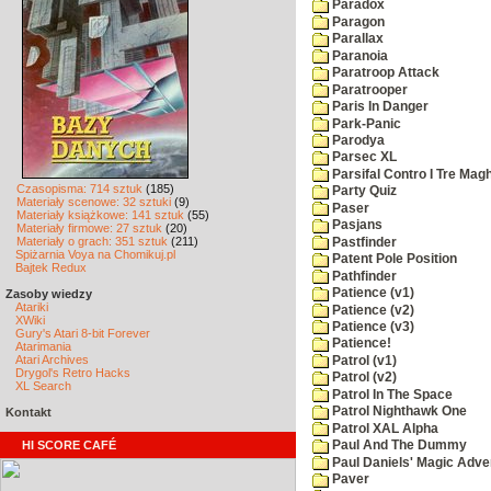
Paradox
Paragon
Parallax
Paranoia
Paratroop Attack
Paratrooper
Paris In Danger
Park-Panic
Parodya
Parsec XL
Parsifal Contro I Tre Magh
Czasopisma: 714 sztuk
(185)
Party Quiz
Materiały scenowe: 32 sztuki
(9)
Paser
Materiały książkowe: 141 sztuk
(55)
Pasjans
Materiały firmowe: 27 sztuk
(20)
Materiały o grach: 351 sztuk
(211)
Pastfinder
Spiżarnia Voya na Chomikuj.pl
Patent Pole Position
Bajtek Redux
Pathfinder
Patience (v1)
Zasoby wiedzy
Atariki
Patience (v2)
XWiki
Patience (v3)
Gury's Atari 8-bit Forever
Patience!
Atarimania
Atari Archives
Patrol (v1)
Drygol's Retro Hacks
Patrol (v2)
XL Search
Patrol In The Space
Patrol Nighthawk One
Kontakt
Patrol XAL Alpha
HI SCORE CAFÉ
Paul And The Dummy
Paul Daniels' Magic Adve
Paver