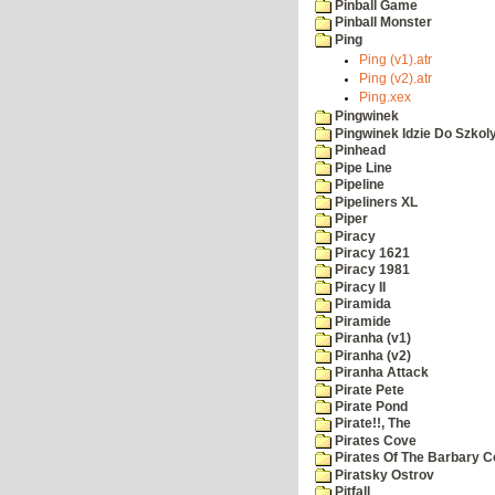
Pinball Game
Pinball Monster
Ping
Ping (v1).atr
Ping (v2).atr
Ping.xex
Pingwinek
Pingwinek Idzie Do Szkol
Pinhead
Pipe Line
Pipeline
Pipeliners XL
Piper
Piracy
Piracy 1621
Piracy 1981
Piracy II
Piramida
Piramide
Piranha (v1)
Piranha (v2)
Piranha Attack
Pirate Pete
Pirate Pond
Pirate!!, The
Pirates Cove
Pirates Of The Barbary C
Piratsky Ostrov
Pitfall