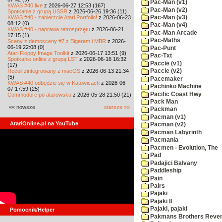
Pac-Man (v1)
KWAS #40 live
z 2026-06-27 12:53 (167)
Pac-Man (v2)
Spotkanie z grupą USSR
z 2026-06-26 19:36 (11)
KWAS #40 - zabierzcie Atari Portfolio!
z 2026-06-23
Pac-Man (v3)
08:12 (0)
Pac-Man (v4)
KWAS #40 - naprawa retrosprzętu
z 2026-06-21
Pac-Man Arcade
17:15 (1)
Pac-Maths
Sceny z demosceny #7 z Bigerem i MBR
z 2026-
06-19 22:08 (0)
Pac-Punt
Atari Floppy Image Toolkit
z 2026-06-17 13:51 (9)
Pac-Txt
Spotkanie online z grupą LST
z 2026-06-16 16:32
Paccie (v1)
(17)
Recoil zintegrowany z macOS
z 2026-06-13 21:34
Paccie (v2)
(5)
Pacemaker
KWAS #40 odbędzie się w Katowicach
z 2026-06-
Pachinko Machine
07 17:59 (25)
Pacific Coast Hwy
Commodore po atarowsku
z 2026-05-28 21:50 (21)
Pack Man
«« nowsze
starsze »»
Packman
Pacman (v1)
AtariOnline.pl na YouTube
Pacman (v2)
Pacman Labyrinth
Pacmania
Pacmen - Evolution, The
Pad
Padajici Balvany
Paddleship
Pain
Pairs
Pajaki
Pajaki II
Pajaki, pajaki
Pomocnik/Helper
Pakmans Brothers Reve