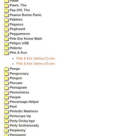
Paver
Pawn, The
Pay-Off, The
Peanut Butter Panic
Pebbles
Pegasus
Pegboard
Peggammon
Pele Dor Know Math
Peligro UXB
Pellotte
Pelx & Kox
Pelx & Kox (demo,v1).xex
Pelx & Kox (demo,v2).xex
Pengo
Pengocrazy
Pengon
Pensate
Pentagram
Pentominos
People
Percentage Helper
Peril
Periodic Madness
Periscope Up
Perly Orcky'ego
Perly Szeherezady
Perplexity
Persistent