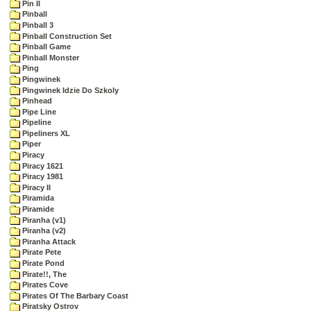
Pin II
Pinball
Pinball 3
Pinball Construction Set
Pinball Game
Pinball Monster
Ping
Pingwinek
Pingwinek Idzie Do Szkoly
Pinhead
Pipe Line
Pipeline
Pipeliners XL
Piper
Piracy
Piracy 1621
Piracy 1981
Piracy II
Piramida
Piramide
Piranha (v1)
Piranha (v2)
Piranha Attack
Pirate Pete
Pirate Pond
Pirate!!, The
Pirates Cove
Pirates Of The Barbary Coast
Piratsky Ostrov