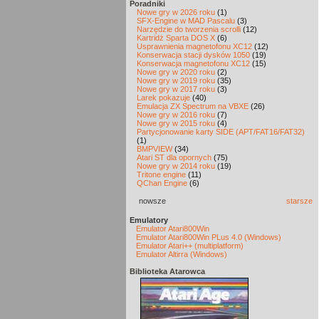
Poradniki
Nowe gry w 2026 roku
(1)
SFX-Engine w MAD Pascalu
(3)
Narzędzie do tworzenia scrolli
(12)
Kartridż Sparta DOS X
(6)
Usprawnienia magnetofonu XC12
(12)
Konserwacja stacji dysków 1050
(19)
Konserwacja magnetofonu XC12
(15)
Nowe gry w 2020 roku
(2)
Nowe gry w 2019 roku
(35)
Nowe gry w 2017 roku
(3)
Larek pokazuje
(40)
Emulacja ZX Spectrum na VBXE
(26)
Nowe gry w 2016 roku
(7)
Nowe gry w 2015 roku
(4)
Partycjonowanie karty SIDE (APT/FAT16/FAT32)
(1)
BMPVIEW
(34)
Atari ST dla opornych
(75)
Nowe gry w 2014 roku
(19)
Tritone engine
(11)
QChan Engine
(6)
nowsze
starsze
Emulatory
Emulator Atari800Win
Emulator Atari800Win PLus 4.0 (Windows)
Emulator Atari++ (multiplatform)
Emulator Altirra (Windows)
Biblioteka Atarowca