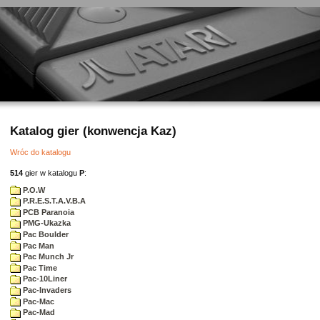
Katalog gier (konwencja Kaz)
Wróc do katalogu
514
gier w katalogu
P
:
P.O.W
P.R.E.S.T.A.V.B.A
PCB Paranoia
PMG-Ukazka
Pac Boulder
Pac Man
Pac Munch Jr
Pac Time
Pac-10Liner
Pac-Invaders
Pac-Mac
Pac-Mad