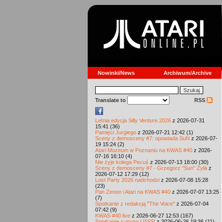
Nowinki/News
Archiwum/Archive
Translate to
RSS
Letnia edycja Silly Venture 2026
z 2026-07-31
15:41 (36)
Pamięci Jurgiego
z 2026-07-21 12:42 (1)
Sceny z demosceny #7: opowiada SuN
z 2026-07-
19 15:24 (2)
Atari Muzeum w Poznaniu na KWAS #40
z 2026-
07-16 16:10 (4)
Nie żyje kolega Pecuś
z 2026-07-13 18:00 (30)
Sceny z demosceny #7 - Grzegorz "Sun" Żyła
z
2026-07-12 17:29 (12)
Lost Party 2026 nadchodzi
z 2026-07-08 15:28
(23)
Pan Zenon i Atari na KWAS #40
z 2026-07-07 13:25
(7)
Spotkanie z redakcją "The Voice"
z 2026-07-04
07:42 (9)
KWAS #40 live
z 2026-06-27 12:53 (167)
Spotkanie z grupą USSR
z 2026-06-26 19:36 (11)