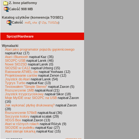
Z. Inne platformy
Całość 908 MB
Katalog użytków (konwencja TOSEC)
Całość
,
md5
sha
(
7-Zip
,
TUGZip
)
Sprzęt/Hardware
Wynalazki
Atari jako programator pojazdu gąsienicowego
napisał Kaz (17)
Atari i Bluetooth
napisał Kaz (35)
SIO2PC-USB
napisał Larek (46)
Nowe SIO2SD
napisał Larek (0)
SIO2SD w CA12
napisał Urborg (15)
Ratowanie ATMEL-ów
napisał Yoohaas (12)
Projektowanie cartów
napisał Zenon (12)
Joystick do Atari
napisał Larek (54)
Tygrys Turbo
napisał Kaz (13)
Testowałem "Simple Stereo"
napisał Zaxon (5)
Rozszerzenie 1MB
napisał Asal (21)
Joystick trzyprzyciskowy
napisał Sikor (18)
Moje MyIDE oraz SIO2PC na USB
napisał Zaxon
(16)
Jak wykonać płytkę drukowaną?
napisał Zaxon
(28)
Rozszerzenie 576kB
napisał Asal (36)
Soczyste kolory
napisał scalak (29)
XEGS Box
napisał Zaxon (13)
Atari w różnych rolach
napisał Różyk (9)
SIO2IDE w pudełku
napisał Kaz (27)
Atari steruje tokarką
napisał Kaz (15)