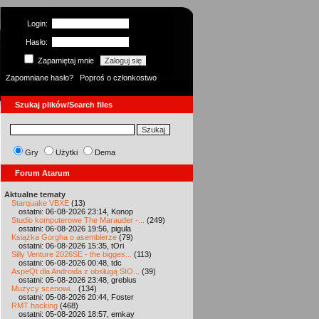
Login:
Hasło:
Zapamiętaj mnie
Zapomniane hasło?
Poproś o członkostwo
Szukaj plików/Search files
Gry
Użytki
Dema
Forum Atarum
Aktualne tematy
Starquake VBXE
(13)
ostatni: 06-08-2026 23:14, Konop
Studio komputerowe The Marauder -...
(249)
ostatni: 06-08-2026 19:56, pigula
Książka Gorgha o asemblerze
(79)
ostatni: 06-08-2026 15:35, tOri
Silly Venture 2026SE - the bigges...
(113)
ostatni: 06-08-2026 00:48, tdc
AspeQt dla Androida z obsługą SIO...
(39)
ostatni: 05-08-2026 23:48, greblus
Muzycy scenowi...
(134)
ostatni: 05-08-2026 20:44, Foster
RMT hacking
(468)
ostatni: 05-08-2026 18:57, emkay