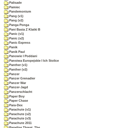
Palisade
Pamiec
Pandemonium
Pang (v1)
Pang (v2)
Panga Ponga
Pani Basia Z Klatki B
Panic (v1)
Panic (v2)
Panic Express
Panik
Panik Paul
Panowie I Poddani
Panstwa Europejskie I Ich Stolice
Panther (v1)
Panther (v2)
Panzer
Panzer Grenadier
Panzer War
Panzer-Jagd
Panzerschlacht
Paper Boy
Paper Chase
Para-Dex
Parachute (v1)
Parachute (v2)
Parachute (v3)
Parachute 2011
Paradise Threat, The