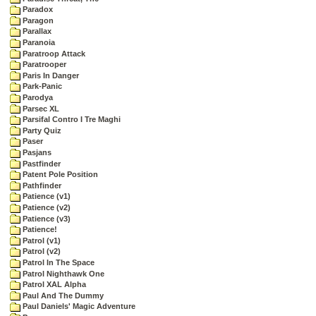
Paradox
Paragon
Parallax
Paranoia
Paratroop Attack
Paratrooper
Paris In Danger
Park-Panic
Parodya
Parsec XL
Parsifal Contro I Tre Maghi
Party Quiz
Paser
Pasjans
Pastfinder
Patent Pole Position
Pathfinder
Patience (v1)
Patience (v2)
Patience (v3)
Patience!
Patrol (v1)
Patrol (v2)
Patrol In The Space
Patrol Nighthawk One
Patrol XAL Alpha
Paul And The Dummy
Paul Daniels' Magic Adventure