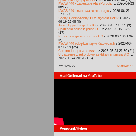
KWAS #40 - zabierzcie Atari Portfolio!
z 2026-06-23
08:12 (0)
KWAS #40 - naprawa retrosprzętu
z 2026-06-21
17:15 (1)
Sceny z demosceny #7 z Bigerem i MBR
z 2026-
06-19 22:08 (0)
Atari Floppy Image Toolkit
z 2026-06-17 13:51 (9)
Spotkanie online z grupą LST
z 2026-06-16 16:32
(17)
Recoil zintegrowany z macOS
z 2026-06-13 21:34
(5)
KWAS #40 odbędzie się w Katowicach
z 2026-06-
07 17:59 (25)
Commodore po atarowsku
z 2026-05-28 21:50 (21)
Urządzenie z rekordowo szybką transmisją SIO!
z
2026-05-24 20:57 (116)
«« nowsze
starsze »»
AtariOnline.pl na YouTube
Pomocnik/Helper