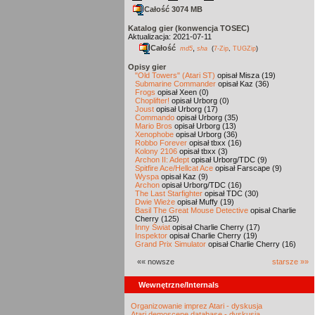
Całość 3074 MB
Katalog gier (konwencja TOSEC)
Aktualizacja: 2021-07-11
Całość
,
md5
sha
(
7-Zip
,
TUGZip
)
Opisy gier
"Old Towers" (Atari ST)
opisał Misza (19)
Submarine Commander
opisał Kaz (36)
Frogs
opisał Xeen (0)
Choplifter!
opisał Urborg (0)
Joust
opisał Urborg (17)
Commando
opisał Urborg (35)
Mario Bros
opisał Urborg (13)
Xenophobe
opisał Urborg (36)
Robbo Forever
opisał tbxx (16)
Kolony 2106
opisał tbxx (3)
Archon II: Adept
opisał Urborg/TDC (9)
Spitfire Ace/Hellcat Ace
opisał Farscape (9)
Wyspa
opisał Kaz (9)
Archon
opisał Urborg/TDC (16)
The Last Starfighter
opisał TDC (30)
Dwie Wieże
opisał Muffy (19)
Basil The Great Mouse Detective
opisał Charlie
Cherry (125)
Inny Świat
opisał Charlie Cherry (17)
Inspektor
opisał Charlie Cherry (19)
Grand Prix Simulator
opisał Charlie Cherry (16)
«« nowsze
starsze »»
Wewnętrzne/Internals
Organizowanie imprez Atari - dyskusja
Atari demoscene database - dyskusja