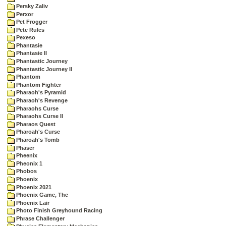
Persky Zaliv
Perxor
Pet Frogger
Pete Rules
Pexeso
Phantasie
Phantasie II
Phantastic Journey
Phantastic Journey II
Phantom
Phantom Fighter
Pharaoh's Pyramid
Pharaoh's Revenge
Pharaohs Curse
Pharaohs Curse II
Pharaos Quest
Pharoah's Curse
Pharoah's Tomb
Phaser
Pheenix
Pheonix 1
Phobos
Phoenix
Phoenix 2021
Phoenix Game, The
Phoenix Lair
Photo Finish Greyhound Racing
Phrase Challenger