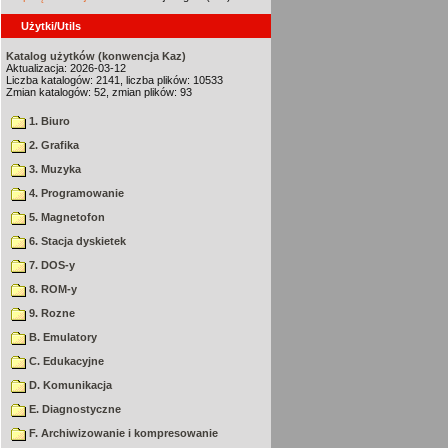
Użytki/Utils
Katalog użytków (konwencja Kaz)
Aktualizacja: 2026-03-12
Liczba katalogów: 2141, liczba plików: 10533
Zmian katalogów: 52, zmian plików: 93
1. Biuro
2. Grafika
3. Muzyka
4. Programowanie
5. Magnetofon
6. Stacja dyskietek
7. DOS-y
8. ROM-y
9. Rozne
B. Emulatory
C. Edukacyjne
D. Komunikacja
E. Diagnostyczne
F. Archiwizowanie i kompresowanie