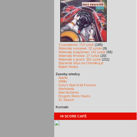
Czasopisma: 714 sztuk
(185)
Materiały scenowe: 32 sztuki
(9)
Materiały książkowe: 141 sztuk
(55)
Materiały firmowe: 27 sztuk
(20)
Materiały o grach: 351 sztuk
(211)
Spiżarnia Voya na Chomikuj.pl
Bajtek Redux
Zasoby wiedzy
Atariki
XWiki
Gury's Atari 8-bit Forever
Atarimania
Atari Archives
Drygol's Retro Hacks
XL Search
Kontakt
HI SCORE CAFÉ