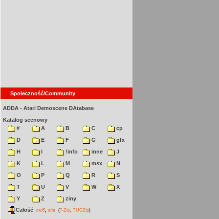
Społeczność/Community
ADDA - Atari Demoscene DAtabase
Katalog scenowy
#
A
B
C
cp
D
E
F
G
gfx
H
I
!info
inne
J
K
L
M
msx
N
O
P
Q
R
S
T
U
V
W
X
Y
Z
ziny
Całość
,
md5
sha
(
7-Zip
,
TUGZip
)