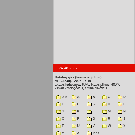
Gry/Games
Katalog gier (konwencja Kaz)
Aktualizacja: 2026-07-19
Liczba katalogów: 8878, liczba plików: 40040
Zmian katalogów: 1, zmian plików: 1
0-9
A
B
C
D
E
F
G
H
I
J
K
L
M
N
O
P
Q
R
S
T
U
V
W
X
Y
Z
inne