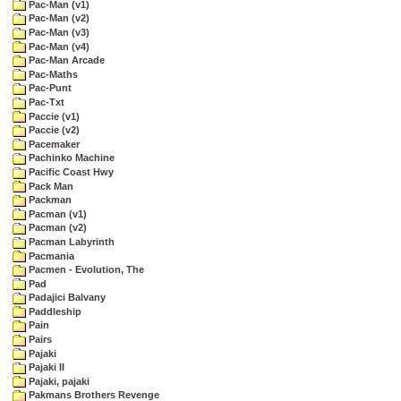
Pac-Man (v1)
Pac-Man (v2)
Pac-Man (v3)
Pac-Man (v4)
Pac-Man Arcade
Pac-Maths
Pac-Punt
Pac-Txt
Paccie (v1)
Paccie (v2)
Pacemaker
Pachinko Machine
Pacific Coast Hwy
Pack Man
Packman
Pacman (v1)
Pacman (v2)
Pacman Labyrinth
Pacmania
Pacmen - Evolution, The
Pad
Padajici Balvany
Paddleship
Pain
Pairs
Pajaki
Pajaki II
Pajaki, pajaki
Pakmans Brothers Revenge