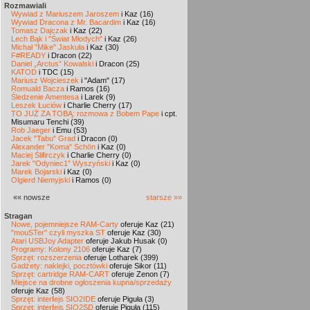
Rozmawiali
Wywiad z Mariuszem Jaroszem
i Kaz (16)
Wywiad Dracona z Mr. Bacardim
i Kaz (16)
Tomasz Dajczak
i Kaz (22)
Lech Bąk i "Świat Młodych"
i Kaz (26)
Michał "Mike" Jaskuła
i Kaz (30)
F#READY
i Dracon (22)
Daniel „Arctus” Kowalski
i Dracon (25)
KATOD
i TDC (15)
Mariusz Wojcieszek
i "Adam" (17)
Romuald Bacza
i Ramos (16)
Śledzenie Amentesa
i Larek (9)
Leszek Łuciów
i Charlie Cherry (17)
TO JUŻ ZA TOBĄ: rozmowa z Bobem Pape
i cpt.
Misumaru Tenchi (39)
Rob Jaeger
i Emu (53)
Jacek "Tabu" Grad
i Dracon (0)
Alexander "Koma" Schön
i Kaz (0)
Maciej Ślifirczyk
i Charlie Cherry (0)
Jarek "Odyniec1" Wyszyński
i Kaz (0)
Marek Bojarski
i Kaz (0)
Olgierd Niemyjski
i Ramos (0)
«« nowsze
starsze »»
Stragan
Nowe, pojemniejsze RAM-Carty
oferuje Kaz (21)
"mouSTer" czyli myszka ST
oferuje Kaz (30)
Atari USBJoy Adapter
oferuje Jakub Husak (0)
Programy: Kolony 2106
oferuje Kaz (7)
Sprzęt: rozszerzenia
oferuje Lotharek (399)
Gadżety: naklejki, pocztówki
oferuje Sikor (11)
Sprzęt: cartridge RAM-CART
oferuje Zenon (7)
Miejsce na drobne ogłoszenia kupna/sprzedaży
oferuje Kaz (58)
Sprzęt: interfejs SIO2IDE
oferuje Piguła (3)
Sprzęt: interfejs SIO2SD
oferuje Piguła (115)