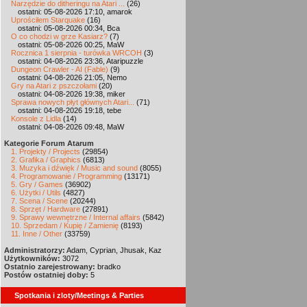
Narzędzie do ditheringu na Atari ...
(26)
ostatni: 05-08-2026 17:10, amarok
Uprościłem Starquake
(16)
ostatni: 05-08-2026 00:34, Bca
O co chodzi w grze Kasiarz?
(7)
ostatni: 05-08-2026 00:25, MaW
Rocznica 1 sierpnia - turówka WRCOH
(3)
ostatni: 04-08-2026 23:36, Ataripuzzle
Dungeon Crawler - AI (Fable)
(9)
ostatni: 04-08-2026 21:05, Nemo
Gry na Atari z pszczołami
(20)
ostatni: 04-08-2026 19:38, miker
Sprawa nowych płyt głównych Atari...
(71)
ostatni: 04-08-2026 19:18, tebe
Konsole z Lidla
(14)
ostatni: 04-08-2026 09:48, MaW
Kategorie Forum Atarum
1. Projekty / Projects
(29854)
2. Grafika / Graphics
(6813)
3. Muzyka i dźwięk / Music and sound
(8055)
4. Programowanie / Programming
(13171)
5. Gry / Games
(36902)
6. Użytki / Utils
(4827)
7. Scena / Scene
(20244)
8. Sprzęt / Hardware
(27891)
9. Sprawy wewnętrzne / Internal affairs
(5842)
10. Sprzedam / Kupię / Zamienię
(8193)
11. Inne / Other
(33759)
Administratorzy:
Adam, Cyprian, Jhusak, Kaz
Użytkowników:
3072
Ostatnio zarejestrowany:
bradko
Postów ostatniej doby:
5
Spotkania i zloty/Meetings & Parties