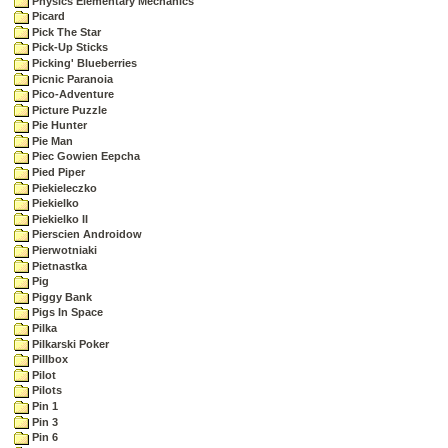
Physics Elementary Mechanics
Picard
Pick The Star
Pick-Up Sticks
Picking' Blueberries
Picnic Paranoia
Pico-Adventure
Picture Puzzle
Pie Hunter
Pie Man
Piec Gowien Eepcha
Pied Piper
Piekieleczko
Piekielko
Piekielko II
Pierscien Androidow
Pierwotniaki
Pietnastka
Pig
Piggy Bank
Pigs In Space
Pilka
Pilkarski Poker
Pillbox
Pilot
Pilots
Pin 1
Pin 3
Pin 6