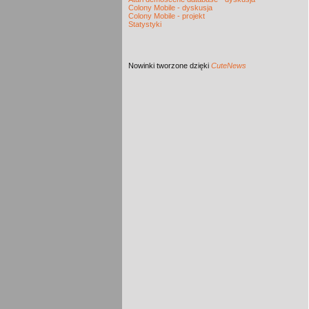
Colony Mobile - dyskusja
Colony Mobile - projekt
Statystyki
Nowinki
tworzone dzięki
CuteNews