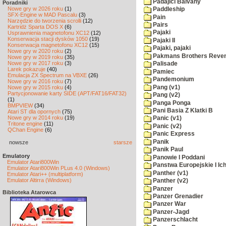
Padajici Balvany
Poradniki
Nowe gry w 2026 roku
(1)
Paddleship
SFX-Engine w MAD Pascalu
(3)
Pain
Narzędzie do tworzenia scrolli
(12)
Pairs
Kartridż Sparta DOS X
(6)
Pajaki
Usprawnienia magnetofonu XC12
(12)
Konserwacja stacji dysków 1050
(19)
Pajaki II
Konserwacja magnetofonu XC12
(15)
Pajaki, pajaki
Nowe gry w 2020 roku
(2)
Pakmans Brothers Reve
Nowe gry w 2019 roku
(35)
Nowe gry w 2017 roku
(3)
Palisade
Larek pokazuje
(40)
Pamiec
Emulacja ZX Spectrum na VBXE
(26)
Pandemonium
Nowe gry w 2016 roku
(7)
Pang (v1)
Nowe gry w 2015 roku
(4)
Partycjonowanie karty SIDE (APT/FAT16/FAT32)
Pang (v2)
(1)
Panga Ponga
BMPVIEW
(34)
Pani Basia Z Klatki B
Atari ST dla opornych
(75)
Nowe gry w 2014 roku
(19)
Panic (v1)
Tritone engine
(11)
Panic (v2)
QChan Engine
(6)
Panic Express
Panik
nowsze
starsze
Panik Paul
Emulatory
Panowie I Poddani
Emulator Atari800Win
Panstwa Europejskie I Ich
Emulator Atari800Win PLus 4.0 (Windows)
Panther (v1)
Emulator Atari++ (multiplatform)
Emulator Altirra (Windows)
Panther (v2)
Panzer
Biblioteka Atarowca
Panzer Grenadier
Panzer War
Panzer-Jagd
Panzerschlacht