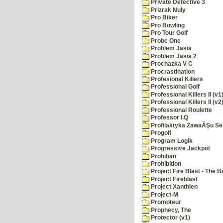
Private Detective 3
Prizrak Nuly
Pro Biker
Pro Bowling
Pro Tour Golf
Probe One
Problem Jasia
Problem Jasia 2
Prochazka V C
Procrastination
Profesional Killers
Professional Golf
Professional Killers II (v1
Professional Killers II (v2
Professional Roulette
Professor I.Q
Profilaktyka ZawaĂŞu Se
Progolf
Program Logik
Progressive Jackpot
Prohiban
Prohibition
Project Fire Blast - The B
Project Fireblast
Project Xanthien
Project-M
Promoteur
Prophecy, The
Protector (v1)