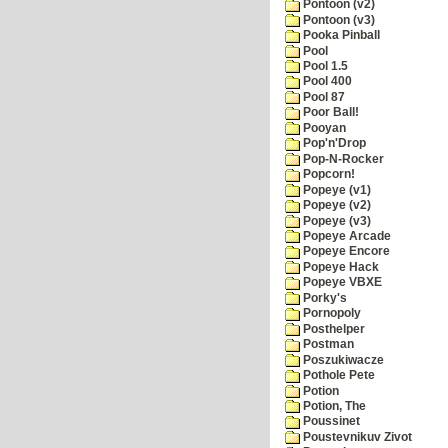
Pontoon (v2)
Pontoon (v3)
Pooka Pinball
Pool
Pool 1.5
Pool 400
Pool 87
Poor Ball!
Pooyan
Pop'n'Drop
Pop-N-Rocker
Popcorn!
Popeye (v1)
Popeye (v2)
Popeye (v3)
Popeye Arcade
Popeye Encore
Popeye Hack
Popeye VBXE
Porky's
Pornopoly
Posthelper
Postman
Poszukiwacze
Pothole Pete
Potion
Potion, The
Poussinet
Poustevnikuv Zivot