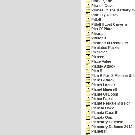
Pirate!!, The
Pirates Cove
Pirates Of The Barbary C
Piratsky Ostrov
Pitfall
Pitfall II Lost Caverns
Pits Of Pluto
Pitstop
Pitstop II
Pitstop Kitt Remaster
Pixelated Puzzle
Pixeroids
Pixteen
Place Value
Plague Attack
Plan B
Plan B Part 2 Mission Unl
Planet Attack
Planet Lander
Planet Miners!!
Planet Of Doom
Planet Patrol
Planet Rescue Mission
Planeta Caco
Planeta Caco II
Planeta Opic
Planetary Defense
Planetary Defense 2012
Planetfall