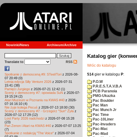
Nowinki/News
Archiwum/Archive
Katalog gier (konwe
Translate to
RSS
Wróc do katalogu
514
gier w katalogu
P
:
Spotkanie z demosceną #9: STeel/Tori
z 2026-08-
07 20:49 (0)
P.O.W
Letnia edycja Silly Venture 2026
z 2026-07-31
15:41 (38)
P.R.E.S.T.A.V.B.A
Pamięci Jurgiego
z 2026-07-21 12:42 (1)
PCB Paranoia
Sceny z demosceny #7: opowiada SuN
z 2026-07-
PMG-Ukazka
19 15:24 (2)
Atari Muzeum w Poznaniu na KWAS #40
z 2026-
Pac Boulder
07-16 16:10 (4)
Pac Man
Nie żyje kolega Pecuś
z 2026-07-13 18:00 (30)
Pac Munch Jr
Sceny z demosceny #7 - Grzegorz "Sun" Żyła
z
Pac Time
2026-07-12 17:29 (12)
Lost Party 2026 nadchodzi
z 2026-07-08 15:28
Pac-10Liner
(23)
Pac-Invaders
Pan Zenon i Atari na KWAS #40
z 2026-07-07 13:25
Pac-Mac
(7)
Spotkanie z redakcją "The Voice"
z 2026-07-04
Pac-Mad
07:42 (9)