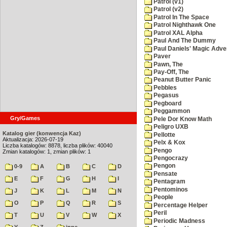
Patrol (v1)
Patrol (v2)
Patrol In The Space
Patrol Nighthawk One
Patrol XAL Alpha
Paul And The Dummy
Paul Daniels' Magic Adve
Paver
Pawn, The
Pay-Off, The
Peanut Butter Panic
Pebbles
Pegasus
Pegboard
Peggammon
Gry/Games
Pele Dor Know Math
Peligro UXB
Katalog gier (konwencja Kaz)
Pellotte
Aktualizacja: 2026-07-19
Pelx & Kox
Liczba katalogów: 8878, liczba plików: 40040
Pengo
Zmian katalogów: 1, zmian plików: 1
Pengocrazy
Pengon
0-9
A
B
C
D
Pensate
E
F
G
H
I
Pentagram
Pentominos
J
K
L
M
N
People
O
P
Q
R
S
Percentage Helper
Peril
T
U
V
W
X
Periodic Madness