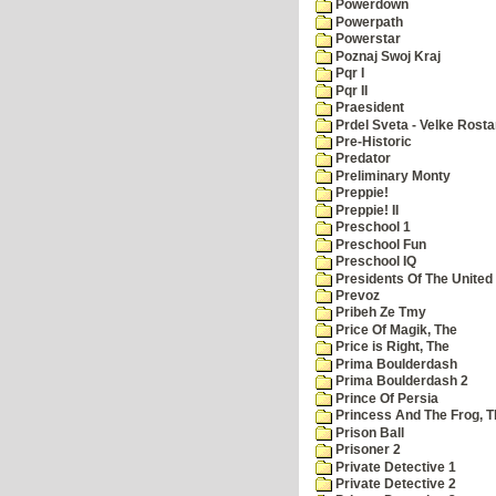
Powerdown
Powerpath
Powerstar
Poznaj Swoj Kraj
Pqr I
Pqr II
Praesident
Prdel Sveta - Velke Rost
Pre-Historic
Predator
Preliminary Monty
Preppie!
Preppie! II
Preschool 1
Preschool Fun
Preschool IQ
Presidents Of The United
Prevoz
Pribeh Ze Tmy
Price Of Magik, The
Price is Right, The
Prima Boulderdash
Prima Boulderdash 2
Prince Of Persia
Princess And The Frog, T
Prison Ball
Prisoner 2
Private Detective 1
Private Detective 2