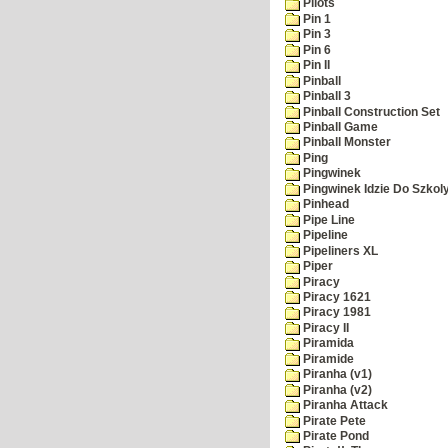
Pilots
Pin 1
Pin 3
Pin 6
Pin II
Pinball
Pinball 3
Pinball Construction Set
Pinball Game
Pinball Monster
Ping
Pingwinek
Pingwinek Idzie Do Szkol
Pinhead
Pipe Line
Pipeline
Pipeliners XL
Piper
Piracy
Piracy 1621
Piracy 1981
Piracy II
Piramida
Piramide
Piranha (v1)
Piranha (v2)
Piranha Attack
Pirate Pete
Pirate Pond