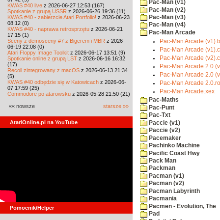
Pac-Man (v1)
KWAS #40 live
z 2026-06-27 12:53 (167)
Pac-Man (v2)
Spotkanie z grupą USSR
z 2026-06-26 19:36 (11)
KWAS #40 - zabierzcie Atari Portfolio!
z 2026-06-23
Pac-Man (v3)
08:12 (0)
Pac-Man (v4)
KWAS #40 - naprawa retrosprzętu
z 2026-06-21
Pac-Man Arcade
17:15 (1)
Sceny z demosceny #7 z Bigerem i MBR
z 2026-
Pac-Man Arcade (v1).b
06-19 22:08 (0)
Pac-Man Arcade (v1).c
Atari Floppy Image Toolkit
z 2026-06-17 13:51 (9)
Pac-Man Arcade (v2).c
Spotkanie online z grupą LST
z 2026-06-16 16:32
(17)
Pac-Man Arcade 2.0 (v
Recoil zintegrowany z macOS
z 2026-06-13 21:34
Pac-Man Arcade 2.0 (v
(5)
KWAS #40 odbędzie się w Katowicach
z 2026-06-
Pac-Man Arcade 2.0.r
07 17:59 (25)
Pac-Man Arcade.xex
Commodore po atarowsku
z 2026-05-28 21:50 (21)
Pac-Maths
«« nowsze
starsze »»
Pac-Punt
Pac-Txt
AtariOnline.pl na YouTube
Paccie (v1)
Paccie (v2)
Pacemaker
Pachinko Machine
Pacific Coast Hwy
Pack Man
Packman
Pacman (v1)
Pacman (v2)
Pacman Labyrinth
Pacmania
Pacmen - Evolution, The
Pomocnik/Helper
Pad