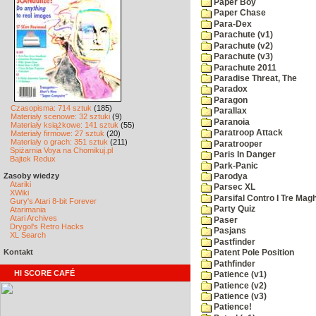
Paper Boy
Paper Chase
Para-Dex
Parachute (v1)
Parachute (v2)
Parachute (v3)
Parachute 2011
Paradise Threat, The
Paradox
Paragon
Czasopisma: 714 sztuk
(185)
Parallax
Materiały scenowe: 32 sztuki
(9)
Paranoia
Materiały książkowe: 141 sztuk
(55)
Paratroop Attack
Materiały firmowe: 27 sztuk
(20)
Materiały o grach: 351 sztuk
(211)
Paratrooper
Spiżarnia Voya na Chomikuj.pl
Paris In Danger
Bajtek Redux
Park-Panic
Zasoby wiedzy
Parodya
Atariki
Parsec XL
XWiki
Parsifal Contro I Tre Magh
Gury's Atari 8-bit Forever
Party Quiz
Atarimania
Atari Archives
Paser
Drygol's Retro Hacks
Pasjans
XL Search
Pastfinder
Kontakt
Patent Pole Position
Pathfinder
HI SCORE CAFÉ
Patience (v1)
Patience (v2)
Patience (v3)
Patience!