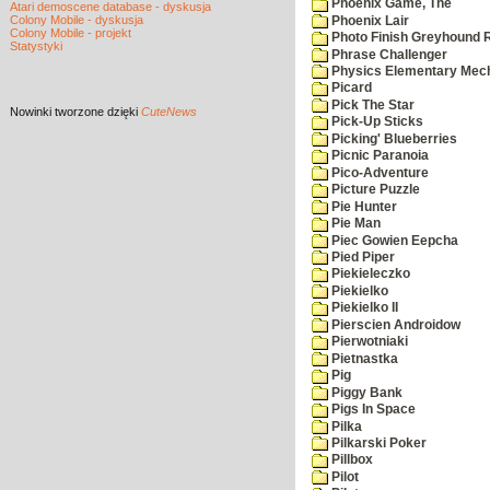
Phoenix Game, The
Atari demoscene database - dyskusja
Colony Mobile - dyskusja
Phoenix Lair
Colony Mobile - projekt
Photo Finish Greyhound 
Statystyki
Phrase Challenger
Physics Elementary Mec
Picard
Pick The Star
Nowinki
tworzone dzięki
CuteNews
Pick-Up Sticks
Picking' Blueberries
Picnic Paranoia
Pico-Adventure
Picture Puzzle
Pie Hunter
Pie Man
Piec Gowien Eepcha
Pied Piper
Piekieleczko
Piekielko
Piekielko II
Pierscien Androidow
Pierwotniaki
Pietnastka
Pig
Piggy Bank
Pigs In Space
Pilka
Pilkarski Poker
Pillbox
Pilot