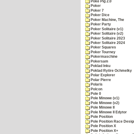
Poke Pig 2.0
Poker
Poker 7
Poker Dice
Poker Machine, The
Poker Party
Poker Solitaire (v1)
Poker Solitaire (v2)
Poker Solitaire 2023
Poker Solitaire 2024
Poker Squares
Poker Tourney
Pokermaschine
Pokersam
Poklad Inku
Poklad Rytire Ochmelky
Polar Explorer
Polar Pierre
Polaris
Polcon
Pole 0
Pole Minowe (v1)
Pole Minowe (v2)
Pole Minowe II
Pole Minowe II Edytor
Pole Position
Pole Position Race Desig
Pole Position X
Pole Position X+