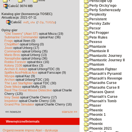
Y
Z
inne
Periscope Up
Perly Orcky'ego
Całość 3074 MB
Perly Szeherezady
Katalog gier (konwencja TOSEC)
Perplexity
Aktualizacja: 2021-07-11
Persistent
Całość
,
md5
sha
(
7-Zip
,
TUGZip
)
Persky Zaliv
Perxor
Opisy gier
Pet Frogger
"Old Towers" (Atari ST)
opisał Misza (19)
Submarine Commander
opisał Kaz (36)
Pete Rules
Frogs
opisał Xeen (0)
Pexeso
Choplifter!
opisał Urborg (0)
Phantasie
Joust
opisał Urborg (17)
Phantasie II
Commando
opisał Urborg (35)
Mario Bros
opisał Urborg (13)
Phantastic Journey
Xenophobe
opisał Urborg (36)
Phantastic Journey II
Robbo Forever
opisał tbxx (16)
Phantom
Kolony 2106
opisał tbxx (3)
Archon II: Adept
opisał Urborg/TDC (9)
Phantom Fighter
Spitfire Ace/Hellcat Ace
opisał Farscape (9)
Pharaoh's Pyramid
Wyspa
opisał Kaz (9)
Pharaoh's Revenge
Archon
opisał Urborg/TDC (16)
Pharaohs Curse
The Last Starfighter
opisał TDC (30)
Dwie Wieże
opisał Muffy (19)
Pharaohs Curse II
Basil The Great Mouse Detective
opisał Charlie
Pharaos Quest
Cherry (125)
Pharoah's Curse
Inny Świat
opisał Charlie Cherry (17)
Inspektor
opisał Charlie Cherry (19)
Pharoah's Tomb
Grand Prix Simulator
opisał Charlie Cherry (16)
Phaser
Pheenix
«« nowsze
starsze »»
Pheonix 1
Phobos
Wewnętrzne/Internals
Phoenix
Phoenix 2021
Organizowanie imprez Atari - dyskusja