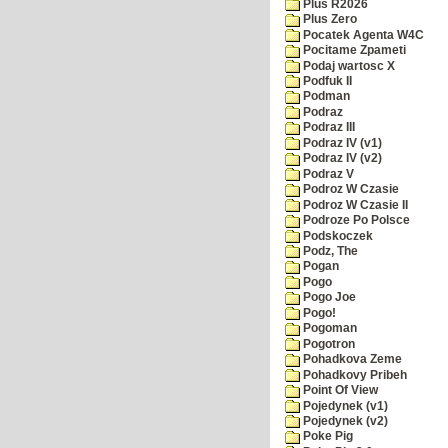
Plus R2026
Plus Zero
Pocatek Agenta W4C
Pocitame Zpameti
Podaj wartosc X
Podfuk II
Podman
Podraz
Podraz III
Podraz IV (v1)
Podraz IV (v2)
Podraz V
Podroz W Czasie
Podroz W Czasie II
Podroze Po Polsce
Podskoczek
Podz, The
Pogan
Pogo
Pogo Joe
Pogo!
Pogoman
Pogotron
Pohadkova Zeme
Pohadkovy Pribeh
Point Of View
Pojedynek (v1)
Pojedynek (v2)
Poke Pig