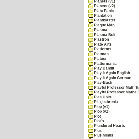
Planets (v1)
Planets (v2)
Plant Panic
Plantation
Plantblaster
Plaque Man
Plasma
Plasma Bolt
Plastron
Plate Arts
Platforms
Platman
Platoon
Plattermania
Play Bandit
Play It Again English
Play It Again German
Play-Back
Playful Professor Math Tu
Playful Professor Mathe
Ples Upiru
Plezjochronia
Plop (v1)
Plop (v2)
Plot
Plot's
Plundered Hearts
Plus
Plus Minus