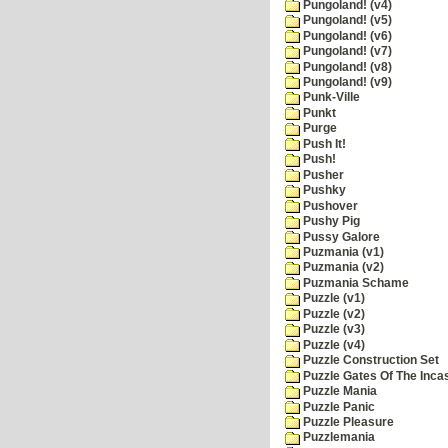
Pungoland! (v4)
Pungoland! (v5)
Pungoland! (v6)
Pungoland! (v7)
Pungoland! (v8)
Pungoland! (v9)
Punk-Ville
Punkt
Purge
Push It!
Push!
Pusher
Pushky
Pushover
Pushy Pig
Pussy Galore
Puzmania (v1)
Puzmania (v2)
Puzmania Schame
Puzzle (v1)
Puzzle (v2)
Puzzle (v3)
Puzzle (v4)
Puzzle Construction Set
Puzzle Gates Of The Inca
Puzzle Mania
Puzzle Panic
Puzzle Pleasure
Puzzlemania