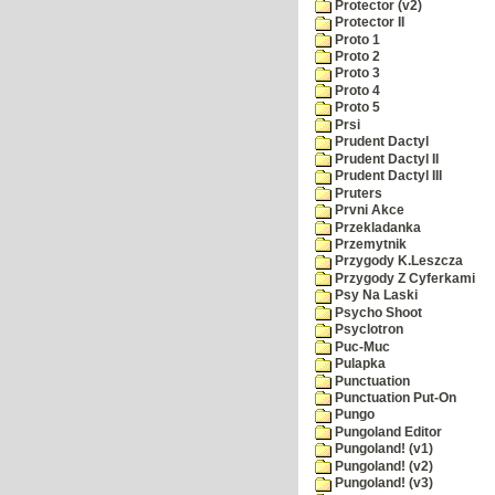
Protector (v2)
Protector II
Proto 1
Proto 2
Proto 3
Proto 4
Proto 5
Prsi
Prudent Dactyl
Prudent Dactyl II
Prudent Dactyl III
Pruters
Prvni Akce
Przekladanka
Przemytnik
Przygody K.Leszcza
Przygody Z Cyferkami
Psy Na Laski
Psycho Shoot
Psyclotron
Puc-Muc
Pulapka
Punctuation
Punctuation Put-On
Pungo
Pungoland Editor
Pungoland! (v1)
Pungoland! (v2)
Pungoland! (v3)