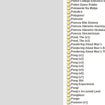
Polish College Entrance
Polish Game Robbo
Polowanie Na Malpe
Polydice
Polygons!
Pomozte
Pomsta Bile Diskety
Pomsta Sileneho Ataristy
Pomsta Sileneho Skolaka
Pomsta Sinclairistum
Pond, The (v1)
Pond, The (v2)
Pondering About Max's
Pondering About Max's B
Pondering About Max's 
Pong (v1)
Pong (v2)
Pong (v3)
Pong (v4)
Pong (v5)
Pong (v6)
Pong (v7)
Pong 384
Pong Experiment
Pong!
Pong's Arcanoid Land
Pongblast
Pongo
Pontoon (v1)