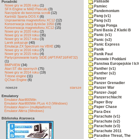
Palisade
Poradniki
Nowe gry w 2026 roku
(1)
Pamiec
SFX-Engine w MAD Pascalu
(3)
Pandemonium
Narzędzie do tworzenia scrolli
(12)
Pang (v1)
Kartridż Sparta DOS X
(6)
Usprawnienia magnetofonu XC12
(12)
Pang (v2)
Konserwacja stacji dysków 1050
(19)
Panga Ponga
Konserwacja magnetofonu XC12
(15)
Pani Basia Z Klatki B
Nowe gry w 2020 roku
(2)
Panic (v1)
Nowe gry w 2019 roku
(35)
Nowe gry w 2017 roku
(3)
Panic (v2)
Larek pokazuje
(40)
Panic Express
Emulacja ZX Spectrum na VBXE
(26)
Panik
Nowe gry w 2016 roku
(7)
Nowe gry w 2015 roku
(4)
Panik Paul
Partycjonowanie karty SIDE (APT/FAT16/FAT32)
Panowie I Poddani
(1)
Panstwa Europejskie I Ich
BMPVIEW
(34)
Panther (v1)
Atari ST dla opornych
(75)
Nowe gry w 2014 roku
(19)
Panther (v2)
Tritone engine
(11)
Panzer
QChan Engine
(6)
Panzer Grenadier
nowsze
starsze
Panzer War
Panzer-Jagd
Emulatory
Panzerschlacht
Emulator Atari800Win
Paper Boy
Emulator Atari800Win PLus 4.0 (Windows)
Paper Chase
Emulator Atari++ (multiplatform)
Emulator Altirra (Windows)
Para-Dex
Parachute (v1)
Biblioteka Atarowca
Parachute (v2)
Parachute (v3)
Parachute 2011
Paradise Threat, The