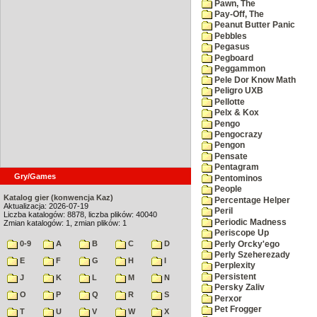
Pawn, The
Pay-Off, The
Peanut Butter Panic
Pebbles
Pegasus
Pegboard
Peggammon
Pele Dor Know Math
Peligro UXB
Pellotte
Pelx & Kox
Pengo
Pengocrazy
Pengon
Pensate
Pentagram
Gry/Games
Pentominos
People
Katalog gier (konwencja Kaz)
Percentage Helper
Aktualizacja: 2026-07-19
Peril
Liczba katalogów: 8878, liczba plików: 40040
Periodic Madness
Zmian katalogów: 1, zmian plików: 1
Periscope Up
0-9
A
B
C
D
Perly Orcky'ego
Perly Szeherezady
E
F
G
H
I
Perplexity
Persistent
J
K
L
M
N
Persky Zaliv
O
P
Q
R
S
Perxor
Pet Frogger
T
U
V
W
X