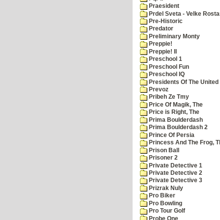
Praesident
Prdel Sveta - Velke Rost
Pre-Historic
Predator
Preliminary Monty
Preppie!
Preppie! II
Preschool 1
Preschool Fun
Preschool IQ
Presidents Of The United
Prevoz
Pribeh Ze Tmy
Price Of Magik, The
Price is Right, The
Prima Boulderdash
Prima Boulderdash 2
Prince Of Persia
Princess And The Frog, T
Prison Ball
Prisoner 2
Private Detective 1
Private Detective 2
Private Detective 3
Prizrak Nuly
Pro Biker
Pro Bowling
Pro Tour Golf
Probe One