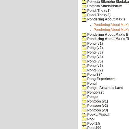
Pomsta Sileneho Skolaka
Pomsta Sinclairistum
Pond, The (v1)
Pond, The (v2)
Pondering About Max's
Pondering About Max's
Pondering About Max's
Pondering About Max's B
Pondering About Max's 
Pong (v1)
Pong (v2)
Pong (v3)
Pong (v4)
Pong (v5)
Pong (v6)
Pong (v7)
Pong 384
Pong Experiment
Pong!
Pong's Arcanoid Land
Pongblast
Pongo
Pontoon (v1)
Pontoon (v2)
Pontoon (v3)
Pooka Pinball
Pool
Pool 1.5
Pool 400