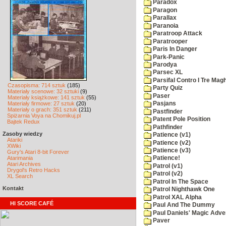
Paradox
Paragon
Parallax
Paranoia
Paratroop Attack
Paratrooper
Paris In Danger
Park-Panic
Parodya
Parsec XL
Parsifal Contro I Tre Magh
Czasopisma: 714 sztuk
(185)
Party Quiz
Materiały scenowe: 32 sztuki
(9)
Paser
Materiały książkowe: 141 sztuk
(55)
Materiały firmowe: 27 sztuk
(20)
Pasjans
Materiały o grach: 351 sztuk
(211)
Pastfinder
Spiżarnia Voya na Chomikuj.pl
Patent Pole Position
Bajtek Redux
Pathfinder
Zasoby wiedzy
Patience (v1)
Atariki
Patience (v2)
XWiki
Patience (v3)
Gury's Atari 8-bit Forever
Atarimania
Patience!
Atari Archives
Patrol (v1)
Drygol's Retro Hacks
Patrol (v2)
XL Search
Patrol In The Space
Kontakt
Patrol Nighthawk One
Patrol XAL Alpha
HI SCORE CAFÉ
Paul And The Dummy
Paul Daniels' Magic Adve
Paver