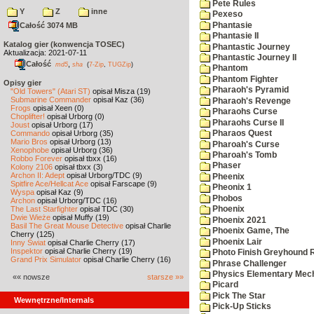
Pete Rules
Y
Z
inne
Pexeso
Phantasie
Całość 3074 MB
Phantasie II
Katalog gier (konwencja TOSEC)
Phantastic Journey
Aktualizacja: 2021-07-11
Phantastic Journey II
Całość
,
md5
sha
(
7-Zip
,
TUGZip
)
Phantom
Phantom Fighter
Opisy gier
Pharaoh's Pyramid
"Old Towers" (Atari ST)
opisał Misza (19)
Submarine Commander
opisał Kaz (36)
Pharaoh's Revenge
Frogs
opisał Xeen (0)
Pharaohs Curse
Choplifter!
opisał Urborg (0)
Pharaohs Curse II
Joust
opisał Urborg (17)
Commando
opisał Urborg (35)
Pharaos Quest
Mario Bros
opisał Urborg (13)
Pharoah's Curse
Xenophobe
opisał Urborg (36)
Pharoah's Tomb
Robbo Forever
opisał tbxx (16)
Phaser
Kolony 2106
opisał tbxx (3)
Archon II: Adept
opisał Urborg/TDC (9)
Pheenix
Spitfire Ace/Hellcat Ace
opisał Farscape (9)
Pheonix 1
Wyspa
opisał Kaz (9)
Phobos
Archon
opisał Urborg/TDC (16)
The Last Starfighter
opisał TDC (30)
Phoenix
Dwie Wieże
opisał Muffy (19)
Phoenix 2021
Basil The Great Mouse Detective
opisał Charlie
Phoenix Game, The
Cherry (125)
Phoenix Lair
Inny Świat
opisał Charlie Cherry (17)
Inspektor
opisał Charlie Cherry (19)
Photo Finish Greyhound 
Grand Prix Simulator
opisał Charlie Cherry (16)
Phrase Challenger
Physics Elementary Mec
«« nowsze
starsze »»
Picard
Pick The Star
Wewnętrzne/Internals
Pick-Up Sticks