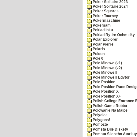
Poker Solitaire 2023
Poker Solitaire 2024
Poker Squares
Poker Tourney
Pokermaschine
Pokersam
Poklad Inku
Poklad Rytire Ochmelky
Polar Explorer
Polar Pierre
Polaris
Polcon
Pole 0
Pole Minowe (v1)
Pole Minowe (v2)
Pole Minowe II
Pole Minowe II Edytor
Pole Position
Pole Position Race Desig
Pole Position X
Pole Position X+
Polish College Entrance
Polish Game Robbo
Polowanie Na Malpe
Polydice
Polygons!
Pomozte
Pomsta Bile Diskety
Pomsta Sileneho Ataristy