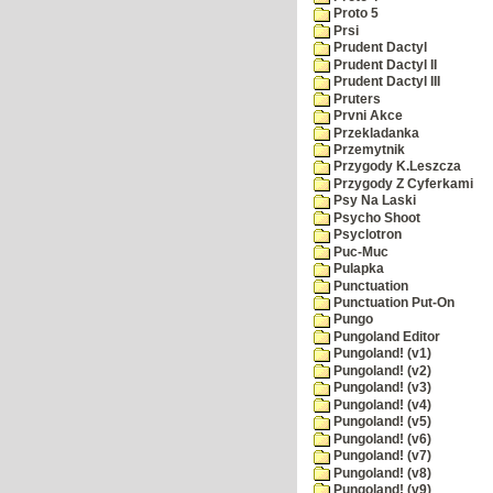
Proto 5
Prsi
Prudent Dactyl
Prudent Dactyl II
Prudent Dactyl III
Pruters
Prvni Akce
Przekladanka
Przemytnik
Przygody K.Leszcza
Przygody Z Cyferkami
Psy Na Laski
Psycho Shoot
Psyclotron
Puc-Muc
Pulapka
Punctuation
Punctuation Put-On
Pungo
Pungoland Editor
Pungoland! (v1)
Pungoland! (v2)
Pungoland! (v3)
Pungoland! (v4)
Pungoland! (v5)
Pungoland! (v6)
Pungoland! (v7)
Pungoland! (v8)
Pungoland! (v9)