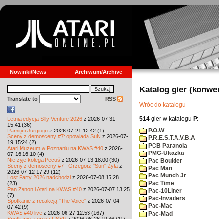
Nowinki/News
Archiwum/Archive
Katalog gier (konwe
Translate to
RSS
Wróc do katalogu
514
gier w katalogu
P
:
Letnia edycja Silly Venture 2026
z 2026-07-31
15:41 (36)
P.O.W
Pamięci Jurgiego
z 2026-07-21 12:42 (1)
Sceny z demosceny #7: opowiada SuN
z 2026-07-
P.R.E.S.T.A.V.B.A
19 15:24 (2)
PCB Paranoia
Atari Muzeum w Poznaniu na KWAS #40
z 2026-
PMG-Ukazka
07-16 16:10 (4)
Nie żyje kolega Pecuś
z 2026-07-13 18:00 (30)
Pac Boulder
Sceny z demosceny #7 - Grzegorz "Sun" Żyła
z
Pac Man
2026-07-12 17:29 (12)
Pac Munch Jr
Lost Party 2026 nadchodzi
z 2026-07-08 15:28
Pac Time
(23)
Pan Zenon i Atari na KWAS #40
z 2026-07-07 13:25
Pac-10Liner
(7)
Pac-Invaders
Spotkanie z redakcją "The Voice"
z 2026-07-04
Pac-Mac
07:42 (9)
KWAS #40 live
z 2026-06-27 12:53 (167)
Pac-Mad
Spotkanie z grupą USSR
z 2026-06-26 19:36 (11)