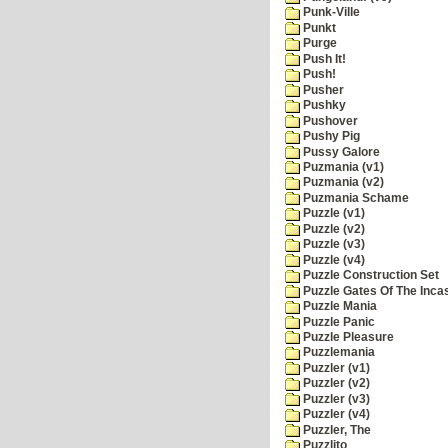
Punk-Ville
Punkt
Purge
Push It!
Push!
Pusher
Pushky
Pushover
Pushy Pig
Pussy Galore
Puzmania (v1)
Puzmania (v2)
Puzmania Schame
Puzzle (v1)
Puzzle (v2)
Puzzle (v3)
Puzzle (v4)
Puzzle Construction Set
Puzzle Gates Of The Inca
Puzzle Mania
Puzzle Panic
Puzzle Pleasure
Puzzlemania
Puzzler (v1)
Puzzler (v2)
Puzzler (v3)
Puzzler (v4)
Puzzler, The
Puzzlito