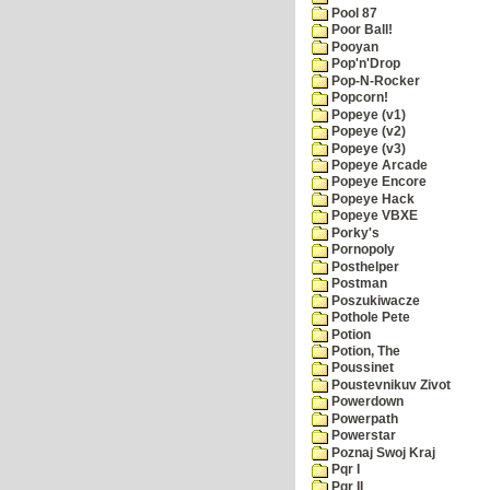
Pool 87
Poor Ball!
Pooyan
Pop'n'Drop
Pop-N-Rocker
Popcorn!
Popeye (v1)
Popeye (v2)
Popeye (v3)
Popeye Arcade
Popeye Encore
Popeye Hack
Popeye VBXE
Porky's
Pornopoly
Posthelper
Postman
Poszukiwacze
Pothole Pete
Potion
Potion, The
Poussinet
Poustevnikuv Zivot
Powerdown
Powerpath
Powerstar
Poznaj Swoj Kraj
Pqr I
Pqr II