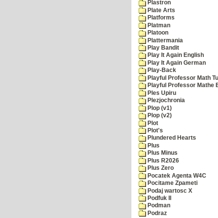
Plastron
Plate Arts
Platforms
Platman
Platoon
Plattermania
Play Bandit
Play It Again English
Play It Again German
Play-Back
Playful Professor Math Tu
Playful Professor Mathe
Ples Upiru
Plezjochronia
Plop (v1)
Plop (v2)
Plot
Plot's
Plundered Hearts
Plus
Plus Minus
Plus R2026
Plus Zero
Pocatek Agenta W4C
Pocitame Zpameti
Podaj wartosc X
Podfuk II
Podman
Podraz