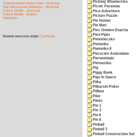
Picking' Blueberries
Organizowanie imprez Atari - dyskusja
Picnic Paranoia
Atari demoscene database - dyskusja
Colony Mobile - dyskusja
Pico-Adventure
Colony Mobile - projekt
Picture Puzzle
Statystyki
Pie Hunter
Pie Man
Piec Gowien Eepcha
Pied Piper
Nowinki
tworzone dzięki
CuteNews
Piekieleczko
Piekielko
Piekielko II
Pierscien Androidow
Pierwotniaki
Pietnastka
Pig
Piggy Bank
Pigs In Space
Pilka
Pilkarski Poker
Pillbox
Pilot
Pilots
Pin 1
Pin 3
Pin 6
Pin II
Pinball
Pinball 3
Pinball Construction Set