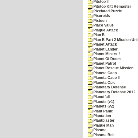
Pitstop II
Pitstop Kitt Remaster
Pixelated Puzzle
Pixeroids
Pixteen
Place Value
Plague Attack
Plan B
Plan B Part 2 Mission Unl
Planet Attack
Planet Lander
Planet Miners!!
Planet Of Doom
Planet Patrol
Planet Rescue Mission
Planeta Caco
Planeta Caco II
Planeta Opic
Planetary Defense
Planetary Defense 2012
Planetfall
Planets (v1)
Planets (v2)
Plant Panic
Plantation
Plantblaster
Plaque Man
Plasma
Plasma Bolt