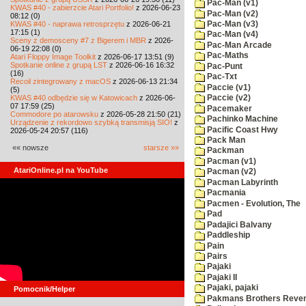
Pac-Man (v1)
KWAS #40 - zabierzcie Atari Portfolio!
z 2026-06-23
Pac-Man (v2)
08:12 (0)
KWAS #40 - naprawa retrosprzętu
z 2026-06-21
Pac-Man (v3)
17:15 (1)
Pac-Man (v4)
Sceny z demosceny #7 z Bigerem i MBR
z 2026-
Pac-Man Arcade
06-19 22:08 (0)
Pac-Maths
Atari Floppy Image Toolkit
z 2026-06-17 13:51 (9)
Spotkanie online z grupą LST
z 2026-06-16 16:32
Pac-Punt
(16)
Pac-Txt
Recoil zintegrowany z macOS
z 2026-06-13 21:34
Paccie (v1)
(5)
KWAS #40 odbędzie się w Katowicach
z 2026-06-
Paccie (v2)
07 17:59 (25)
Pacemaker
Commodore po atarowsku
z 2026-05-28 21:50 (21)
Pachinko Machine
Urządzenie z rekordowo szybką transmisją SIO!
z
Pacific Coast Hwy
2026-05-24 20:57 (116)
Pack Man
«« nowsze
starsze »»
Packman
Pacman (v1)
AtariOnline.pl na YouTube
Pacman (v2)
Pacman Labyrinth
Pacmania
Pacmen - Evolution, The
Pad
Padajici Balvany
Paddleship
Pain
Pairs
Pajaki
Pajaki II
Pajaki, pajaki
Pomocnik/Helper
Pakmans Brothers Reve