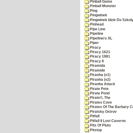
Pinball Game
Pinball Monster
Ping
Pingwinek
Pingwinek Idzie Do Szkol
Pinhead
Pipe Line
Pipeline
Pipeliners XL
Piper
Piracy
Piracy 1621
Piracy 1981
Piracy II
Piramida
Piramide
Piranha (v1)
Piranha (v2)
Piranha Attack
Pirate Pete
Pirate Pond
Pirate!!, The
Pirates Cove
Pirates Of The Barbary C
Piratsky Ostrov
Pitfall
Pitfall II Lost Caverns
Pits Of Pluto
Pitstop