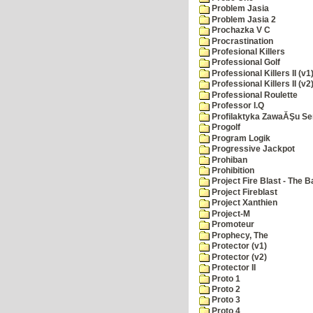
Problem Jasia
Problem Jasia 2
Prochazka V C
Procrastination
Profesional Killers
Professional Golf
Professional Killers II (v1
Professional Killers II (v2
Professional Roulette
Professor I.Q
Profilaktyka ZawaĂŞu Se
Progolf
Program Logik
Progressive Jackpot
Prohiban
Prohibition
Project Fire Blast - The B
Project Fireblast
Project Xanthien
Project-M
Promoteur
Prophecy, The
Protector (v1)
Protector (v2)
Protector II
Proto 1
Proto 2
Proto 3
Proto 4